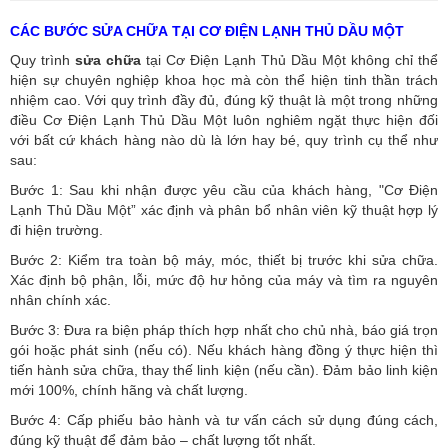
CÁC BƯỚC SỬA CHỮA TẠI CƠ ĐIỆN LẠNH THỦ DẦU MỘT
Quy trình
sửa chữa
tại Cơ Điện Lạnh Thủ Dầu Một không chỉ thể
hiện sự chuyên nghiệp khoa học mà còn thể hiện tinh thần trách
nhiệm cao. Với quy trình đầy đủ, đúng kỹ thuật là một trong những
điều Cơ Điện Lạnh Thủ Dầu Một luôn nghiêm ngặt thực hiện đối
với bất cứ khách hàng nào dù là lớn hay bé, quy trình cụ thể như
sau:
Bước 1: Sau khi nhận được yêu cầu của khách hàng, "Cơ Điện
Lạnh Thủ Dầu Một” xác định và phân bổ nhân viên kỹ thuật hợp lý
đi hiện trường.
Bước 2: Kiểm tra toàn bộ máy, móc, thiết bị trước khi sửa chữa.
Xác định bộ phận, lỗi, mức độ hư hỏng của máy và tìm ra nguyên
nhân chính xác.
Bước 3: Đưa ra biện pháp thích hợp nhất cho chủ nhà, báo giá trọn
gói hoặc phát sinh (nếu có).
Nếu khách hàng đồng ý thực hiện thì
tiến hành sửa chữa, thay thế linh kiện (nếu cần). Đảm bảo linh kiện
mới 100%, chính hãng và chất lượng.
Bước 4: Cấp phiếu bảo hành và tư vấn cách sử dụng đúng cách,
đúng kỹ thuật để đảm bảo – chất lượng tốt nhất.