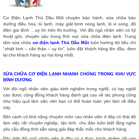
Cơ Điện Lạnh Thủ Dầu Một chuyên bảo hành, sửa chữa bảo
dưỡng điều hòa, tủ lạnh, máy giặt bình nóng lạnh, lò vi song, đồ
điện gia đình …uy tín trên thị trường. Với đội ngũ nhân viên có kỹ
thuật giỏi, chuyên sâu trong lĩnh vực sửa chữa điện lạnh. Trung
tâm sửa chữa
cơ điện lạnh Thủ Dầu Một
luôn hướng tới tiêu chí
“nhiệt tình – cẩn thận – uy tín”, luôn đặt khách hàng lên đầu, đem
lại cho khách hàng sự hài lòng nhất.
SỬA CHỮA CƠ ĐIỆN LẠNH NHANH CHÓNG TRONG KHU VỰC
BÌNH DƯƠNG
Với đội ngũ nhân viên giàu kinh nghiệm trong nghề, có tay nghề
cao được cộng đồng khách hàng đánh giá cao về tác phong cũng
như hiệu quả làm việc nên bạn có thể hoàn toàn yên tâm về điều
này.
Bên cạnh có khả năng chuyên môn cao nhân viên ở đây có thái độ
làm việc rất chuyên nghiệp, tận tình, chu đáo luôn biết lắng nghe
yêu cầu đồng thời sẵn sàng giải đáp thắc mắc cho khách hàng.
Đặc biệt đội ngũ nhân viên ở đây có ý thức trách nhiệm rất cao