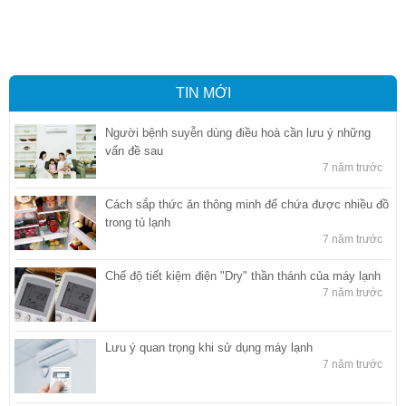
quan tại Bình Dương
,
Dịch vụ hải quan ở Hồ Chí Minh
,
Dịch vụ khai
báo hải quan tại Hồ Chí Minh
,
Công ty Dịch vụ hải quan ở Bình
Dương
,
Công ty dịch vụ hải quan ở Hồ Chí Minh
TIN MỚI
Người bệnh suyễn dùng điều hoà cần lưu ý những
vấn đề sau
7 năm trước
Cách sắp thức ăn thông minh để chứa được nhiều đồ
trong tủ lạnh
7 năm trước
Chế độ tiết kiệm điện "Dry" thần thánh của máy lạnh
7 năm trước
Lưu ý quan trọng khi sử dụng máy lạnh
7 năm trước