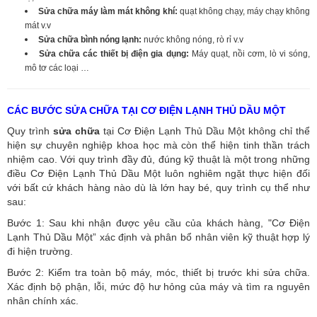
Sửa chữa máy làm mát không khí:
quạt không chạy, máy chạy không
mát v.v
Sửa chữa bình nóng lạnh:
nước không nóng, rò rỉ v.v
Sửa chữa các thiết bị điện gia dụng:
Máy quạt, nồi cơm, lò vi sóng,
mô tơ các loại …
CÁC BƯỚC SỬA CHỮA TẠI CƠ ĐIỆN LẠNH THỦ DẦU MỘT
Quy trình
sửa chữa
tại Cơ Điện Lạnh Thủ Dầu Một không chỉ thể
hiện sự chuyên nghiệp khoa học mà còn thể hiện tinh thần trách
nhiệm cao. Với quy trình đầy đủ, đúng kỹ thuật là một trong những
điều Cơ Điện Lạnh Thủ Dầu Một luôn nghiêm ngặt thực hiện đối
với bất cứ khách hàng nào dù là lớn hay bé, quy trình cụ thể như
sau:
Bước 1: Sau khi nhận được yêu cầu của khách hàng, "Cơ Điện
Lạnh Thủ Dầu Một” xác định và phân bổ nhân viên kỹ thuật hợp lý
đi hiện trường.
Bước 2: Kiểm tra toàn bộ máy, móc, thiết bị trước khi sửa chữa.
Xác định bộ phận, lỗi, mức độ hư hỏng của máy và tìm ra nguyên
nhân chính xác.