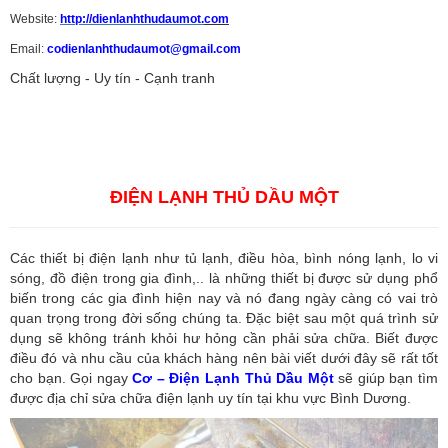
Website:
http://dienlanhthudaumot.
com
Email:
codienlanhthudaumot@gmail.com
Chất lượng - Uy tín - Cạnh tranh
Vận tải hàng hóa
,
Dịch vụ hải quan ở Bình Dương
,
Dịch vụ hải
quan tại Bình Dương
,
Dịch vụ hải quan ở Hồ Chí Minh
,
Dịch vụ khai
báo hải quan tại Hồ Chí Minh
,
Công ty Dịch vụ hải quan ở Bình
Dương
,
Công ty dịch vụ hải quan ở Hồ Chí Minh
ĐIỆN LẠNH THỦ DẦU MỘT
Các thiết bị điện lạnh như tủ lạnh, điều hòa, bình nóng lạnh, lo vi
sóng, đồ điện trong gia đình,.. là những thiết bị được sử dụng phổ
biến trong các gia đình hiện nay và nó đang ngày càng có vai trò
quan trọng trong đời sống chúng ta. Đặc biệt sau một quá trình sử
dụng sẽ không tránh khỏi hư hỏng cần phải sửa chữa. Biết được
điều đó và nhu cầu của khách hàng nên bài viết dưới đây sẽ rất tốt
cho bạn. Gọi ngay
Cơ – Điện Lạnh Thủ Dầu Một
sẽ giúp bạn tìm
được địa chỉ sửa chữa điện lạnh uy tín tại khu vực Bình Dương.