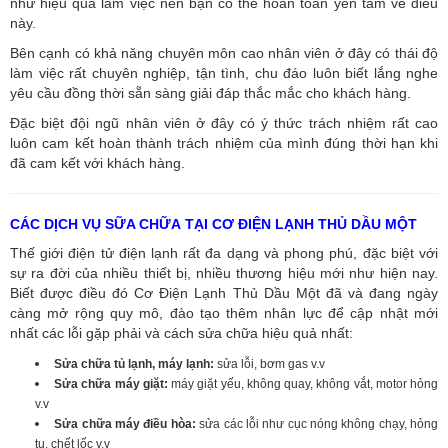
như hiệu quả làm việc nên bạn có thể hoàn toàn yên tâm về điều
này.
Bên cạnh có khả năng chuyên môn cao nhân viên ở đây có thái độ
làm việc rất chuyên nghiệp, tận tình, chu đáo luôn biết lắng nghe
yêu cầu đồng thời sẵn sàng giải đáp thắc mắc cho khách hàng.
Đặc biệt đội ngũ nhân viên ở đây có ý thức trách nhiệm rất cao
luôn cam kết hoàn thành trách nhiệm của mình đúng thời hạn khi
đã cam kết với khách hàng.
CÁC DỊCH VỤ SỮA CHỮA TẠI CƠ ĐIỆN LẠNH THỦ DẦU MỘT
Thế giới điện tử điện lạnh rất đa dạng và phong phú, đặc biệt với
sự ra đời của nhiều thiết bị, nhiều thương hiệu mới như hiện nay.
Biết được điều đó Cơ Điện Lạnh Thủ Dầu Một đã và đang ngày
càng mở rộng quy mô, đào tạo thêm nhân lực để cập nhật mới
nhất các lỗi gặp phải và cách sửa chữa hiệu quả nhất:
Sửa chữa tủ lạnh, máy lạnh:
sửa lỗi, bơm gas v.v
Sửa chữa máy giặt:
máy giặt yếu, không quay, không vắt, motor hỏng
v.v
Sửa chữa máy điều hòa:
sửa các lỗi như cục nóng không chạy, hỏng
tụ, chết lốc v.v