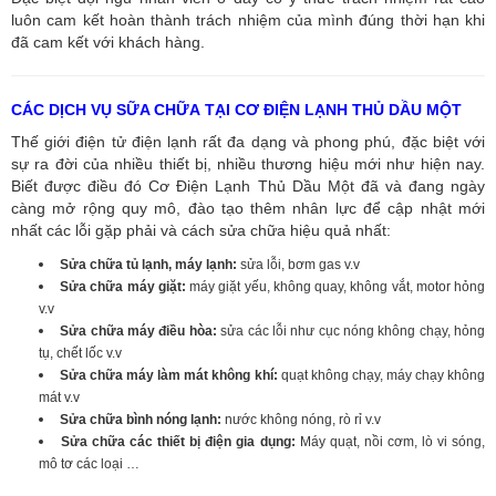
luôn cam kết hoàn thành trách nhiệm của mình đúng thời hạn khi
đã cam kết với khách hàng.
CÁC DỊCH VỤ SỮA CHỮA TẠI CƠ ĐIỆN LẠNH THỦ DẦU MỘT
Thế giới điện tử điện lạnh rất đa dạng và phong phú, đặc biệt với
sự ra đời của nhiều thiết bị, nhiều thương hiệu mới như hiện nay.
Biết được điều đó Cơ Điện Lạnh Thủ Dầu Một đã và đang ngày
càng mở rộng quy mô, đào tạo thêm nhân lực để cập nhật mới
nhất các lỗi gặp phải và cách sửa chữa hiệu quả nhất:
Sửa chữa tủ lạnh, máy lạnh:
sửa lỗi, bơm gas v.v
Sửa chữa máy giặt:
máy giặt yếu, không quay, không vắt, motor hỏng
v.v
Sửa chữa máy điều hòa:
sửa các lỗi như cục nóng không chạy, hỏng
tụ, chết lốc v.v
Sửa chữa máy làm mát không khí:
quạt không chạy, máy chạy không
mát v.v
Sửa chữa bình nóng lạnh:
nước không nóng, rò rỉ v.v
Sửa chữa các thiết bị điện gia dụng:
Máy quạt, nồi cơm, lò vi sóng,
mô tơ các loại …