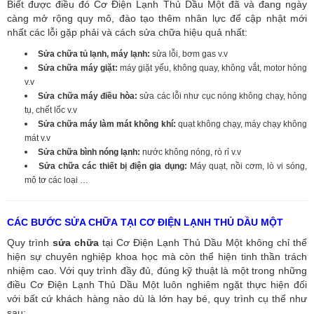
Biết được điều đó Cơ Điện Lạnh Thủ Dầu Một đã và đang ngày
càng mở rộng quy mô, đào tạo thêm nhân lực để cập nhật mới
nhất các lỗi gặp phải và cách sửa chữa hiệu quả nhất:
Sửa chữa tủ lạnh, máy lạnh:
sửa lỗi, bơm gas v.v
Sửa chữa máy giặt:
máy giặt yếu, không quay, không vắt, motor hỏng
v.v
Sửa chữa máy điều hòa:
sửa các lỗi như cục nóng không chạy, hỏng
tụ, chết lốc v.v
Sửa chữa máy làm mát không khí:
quạt không chạy, máy chạy không
mát v.v
Sửa chữa bình nóng lạnh:
nước không nóng, rò rỉ v.v
Sửa chữa các thiết bị điện gia dụng:
Máy quạt, nồi cơm, lò vi sóng,
mô tơ các loại …
CÁC BƯỚC SỬA CHỮA TẠI CƠ ĐIỆN LẠNH THỦ DẦU MỘT
Quy trình
sửa chữa
tại Cơ Điện Lạnh Thủ Dầu Một không chỉ thể
hiện sự chuyên nghiệp khoa học mà còn thể hiện tinh thần trách
nhiệm cao. Với quy trình đầy đủ, đúng kỹ thuật là một trong những
điều Cơ Điện Lạnh Thủ Dầu Một luôn nghiêm ngặt thực hiện đối
với bất cứ khách hàng nào dù là lớn hay bé, quy trình cụ thể như
sau: