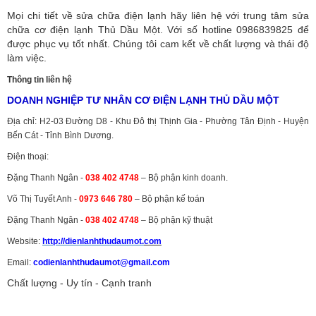
Mọi chi tiết về sửa chữa điện lạnh hãy liên hệ với trung tâm sửa
chữa cơ điện lạnh Thủ Dầu Một. Với số hotline 0986839825 để
được phục vụ tốt nhất. Chúng tôi cam kết về chất lượng và thái độ
làm việc.
Thông tin liên hệ
DOANH NGHIỆP TƯ NHÂN CƠ ĐIỆN LẠNH THỦ DẦU MỘT
Địa chỉ: H2-03 Đường D8 - Khu Đô thị Thịnh Gia - Phường Tân Định - Huyện
Bến Cát - Tỉnh Bình Dương.
Điện thoại:
Đặng Thanh Ngân -
038 402 4748
– Bộ phận kinh doanh.
Võ Thị Tuyết Anh -
0973 646 780
– Bộ phận kế toán
Đặng Thanh Ngân -
038 402 4748
– Bộ phận kỹ thuật
Website:
http://dienlanhthudaumot.
com
Email:
codienlanhthudaumot@gmail.com
Chất lượng - Uy tín - Cạnh tranh
Vận tải hàng hóa
,
Dịch vụ hải quan ở Bình Dương
,
Dịch vụ hải