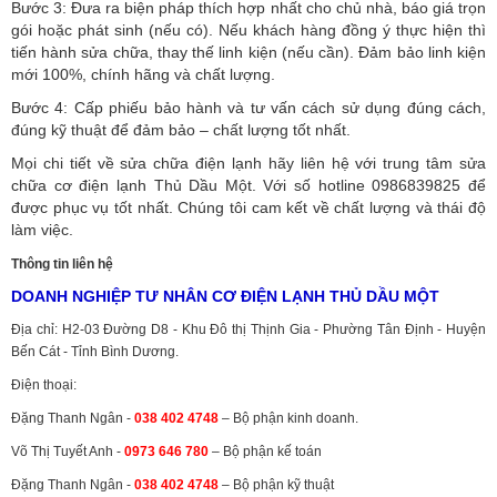
Bước 3: Đưa ra biện pháp thích hợp nhất cho chủ nhà, báo giá trọn
gói hoặc phát sinh (nếu có).
Nếu khách hàng đồng ý thực hiện thì
tiến hành sửa chữa, thay thế linh kiện (nếu cần). Đảm bảo linh kiện
mới 100%, chính hãng và chất lượng.
Bước 4: Cấp phiếu bảo hành và tư vấn cách sử dụng đúng cách,
đúng kỹ thuật để đảm bảo – chất lượng tốt nhất.
Mọi chi tiết về sửa chữa điện lạnh hãy liên hệ với trung tâm sửa
chữa cơ điện lạnh Thủ Dầu Một. Với số hotline 0986839825 để
được phục vụ tốt nhất. Chúng tôi cam kết về chất lượng và thái độ
làm việc.
Thông tin liên hệ
DOANH NGHIỆP TƯ NHÂN CƠ ĐIỆN LẠNH THỦ DẦU MỘT
Địa chỉ: H2-03 Đường D8 - Khu Đô thị Thịnh Gia - Phường Tân Định - Huyện
Bến Cát - Tỉnh Bình Dương.
Điện thoại:
Đặng Thanh Ngân -
038 402 4748
– Bộ phận kinh doanh.
Võ Thị Tuyết Anh -
0973 646 780
– Bộ phận kế toán
Đặng Thanh Ngân -
038 402 4748
– Bộ phận kỹ thuật