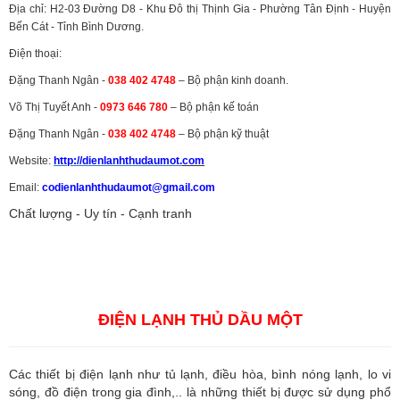
Địa chỉ: H2-03 Đường D8 - Khu Đô thị Thịnh Gia - Phường Tân Định - Huyện
Bến Cát - Tỉnh Bình Dương.
Điện thoại:
Đặng Thanh Ngân -
038 402 4748
– Bộ phận kinh doanh.
Võ Thị Tuyết Anh -
0973 646 780
– Bộ phận kế toán
Đặng Thanh Ngân -
038 402 4748
– Bộ phận kỹ thuật
Website:
http://dienlanhthudaumot.
com
Email:
codienlanhthudaumot@gmail.com
Chất lượng - Uy tín - Cạnh tranh
Vận tải hàng hóa
,
Dịch vụ hải quan ở Bình Dương
,
Dịch vụ hải
quan tại Bình Dương
,
Dịch vụ hải quan ở Hồ Chí Minh
,
Dịch vụ khai
báo hải quan tại Hồ Chí Minh
,
Công ty Dịch vụ hải quan ở Bình
Dương
,
Công ty dịch vụ hải quan ở Hồ Chí Minh
ĐIỆN LẠNH THỦ DẦU MỘT
Các thiết bị điện lạnh như tủ lạnh, điều hòa, bình nóng lạnh, lo vi
sóng, đồ điện trong gia đình,.. là những thiết bị được sử dụng phổ