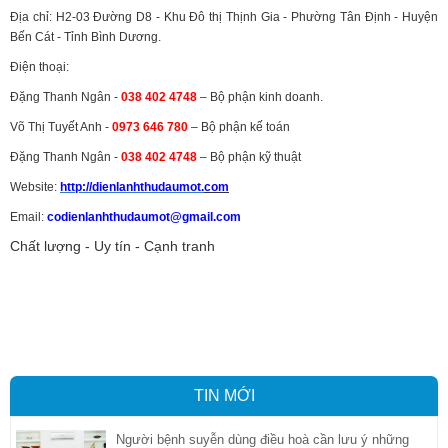
Địa chỉ: H2-03 Đường D8 - Khu Đô thị Thịnh Gia - Phường Tân Định - Huyện
Bến Cát - Tỉnh Bình Dương.
Điện thoại:
Đặng Thanh Ngân -
038 402 4748
– Bộ phận kinh doanh.
Võ Thị Tuyết Anh -
0973 646 780
– Bộ phận kế toán
Đặng Thanh Ngân -
038 402 4748
– Bộ phận kỹ thuật
Website:
http://dienlanhthudaumot.
com
Email:
codienlanhthudaumot@gmail.com
Chất lượng - Uy tín - Cạnh tranh
Vận tải hàng hóa
,
Dịch vụ hải quan ở Bình Dương
,
Dịch vụ hải
quan tại Bình Dương
,
Dịch vụ hải quan ở Hồ Chí Minh
,
Dịch vụ khai
báo hải quan tại Hồ Chí Minh
,
Công ty Dịch vụ hải quan ở Bình
Dương
,
Công ty dịch vụ hải quan ở Hồ Chí Minh
TIN MỚI
Người bệnh suyễn dùng điều hoà cần lưu ý những