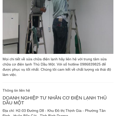
Mọi chi tiết về sửa chữa điện lạnh hãy liên hệ với trung tâm sửa
chữa cơ điện lạnh Thủ Dầu Một. Với số hotline 0986839825 để
được phục vụ tốt nhất. Chúng tôi cam kết về chất lượng và thái độ
làm việc.
Thông tin liên hệ
DOANH NGHIỆP TƯ NHÂN CƠ ĐIỆN LẠNH THỦ
DẦU MỘT
Địa chỉ: H2-03 Đường D8 - Khu Đô thị Thịnh Gia - Phường Tân
Định - Huện Bến Cát - Tỉnh Bình Dương.