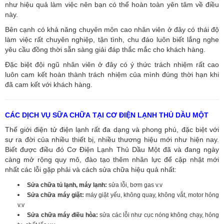
như hiệu quả làm việc nên bạn có thể hoàn toàn yên tâm về điều
này.
Bên cạnh có khả năng chuyên môn cao nhân viên ở đây có thái độ
làm việc rất chuyên nghiệp, tận tình, chu đáo luôn biết lắng nghe
yêu cầu đồng thời sẵn sàng giải đáp thắc mắc cho khách hàng.
Đặc biệt đội ngũ nhân viên ở đây có ý thức trách nhiệm rất cao
luôn cam kết hoàn thành trách nhiệm của mình đúng thời hạn khi
đã cam kết với khách hàng.
CÁC DỊCH VỤ SỮA CHỮA TẠI CƠ ĐIỆN LẠNH THỦ DẦU MỘT
Thế giới điện tử điện lạnh rất đa dạng và phong phú, đặc biệt với
sự ra đời của nhiều thiết bị, nhiều thương hiệu mới như hiện nay.
Biết được điều đó Cơ Điện Lạnh Thủ Dầu Một đã và đang ngày
càng mở rộng quy mô, đào tạo thêm nhân lực để cập nhật mới
nhất các lỗi gặp phải và cách sửa chữa hiệu quả nhất:
Sửa chữa tủ lạnh, máy lạnh:
sửa lỗi, bơm gas v.v
Sửa chữa máy giặt:
máy giặt yếu, không quay, không vắt, motor hỏng
v.v
Sửa chữa máy điều hòa:
sửa các lỗi như cục nóng không chạy, hỏng