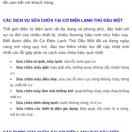
đã cam kết với khách hàng.
CÁC DỊCH VỤ SỮA CHỮA TẠI CƠ ĐIỆN LẠNH THỦ DẦU MỘT
Thế giới điện tử điện lạnh rất đa dạng và phong phú, đặc biệt với
sự ra đời của nhiều thiết bị, nhiều thương hiệu mới như hiện nay.
Biết được điều đó Cơ Điện Lạnh Thủ Dầu Một đã và đang ngày
càng mở rộng quy mô, đào tạo thêm nhân lực để cập nhật mới
nhất các lỗi gặp phải và cách sửa chữa hiệu quả nhất:
Sửa chữa tủ lạnh, máy lạnh:
sửa lỗi, bơm gas v.v
Sửa chữa máy giặt:
máy giặt yếu, không quay, không vắt, motor hỏng
v.v
Sửa chữa máy điều hòa:
sửa các lỗi như cục nóng không chạy, hỏng
tụ, chết lốc v.v
Sửa chữa máy làm mát không khí:
quạt không chạy, máy chạy không
mát v.v
Sửa chữa bình nóng lạnh:
nước không nóng, rò rỉ v.v
Sửa chữa các thiết bị điện gia dụng:
Máy quạt, nồi cơm, lò vi sóng,
mô tơ các loại …