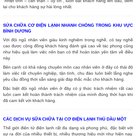
“nhiệt tình – cẩn thận – uy tín”, luôn đặt khách hàng lên đầu, đem
lại cho khách hàng sự hài lòng nhất.
SỬA CHỮA CƠ ĐIỆN LẠNH NHANH CHÓNG TRONG KHU VỰC
BÌNH DƯƠNG
Với đội ngũ nhân viên giàu kinh nghiệm trong nghề, có tay nghề
cao được cộng đồng khách hàng đánh giá cao về tác phong cũng
như hiệu quả làm việc nên bạn có thể hoàn toàn yên tâm về điều
này.
Bên cạnh có khả năng chuyên môn cao nhân viên ở đây có thái độ
làm việc rất chuyên nghiệp, tận tình, chu đáo luôn biết lắng nghe
yêu cầu đồng thời sẵn sàng giải đáp thắc mắc cho khách hàng.
Đặc biệt đội ngũ nhân viên ở đây có ý thức trách nhiệm rất cao
luôn cam kết hoàn thành trách nhiệm của mình đúng thời hạn khi
đã cam kết với khách hàng.
CÁC DỊCH VỤ SỮA CHỮA TẠI CƠ ĐIỆN LẠNH THỦ DẦU MỘT
Thế giới điện tử điện lạnh rất đa dạng và phong phú, đặc biệt với
sự ra đời của nhiều thiết bị, nhiều thương hiệu mới như hiện nay.