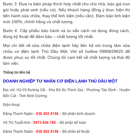
Bước 3: Đưa ra biện pháp thích hợp nhất cho chủ nhà, báo giá trọn
gói hoặc phát sinh (nếu có).
Nếu khách hàng đồng ý thực hiện thì
tiến hành sửa chữa, thay thế linh kiện (nếu cần). Đảm bảo linh kiện
mới 100%, chính hãng và chất lượng.
Bước 4: Cấp phiếu bảo hành và tư vấn cách sử dụng đúng cách,
đúng kỹ thuật để đảm bảo – chất lượng tốt nhất.
Mọi chi tiết về sửa chữa điện lạnh hãy liên hệ với trung tâm sửa
chữa cơ điện lạnh Thủ Dầu Một. Với số hotline 0986839825 để
được phục vụ tốt nhất. Chúng tôi cam kết về chất lượng và thái độ
làm việc.
Thông tin liên hệ
DOANH NGHIỆP TƯ NHÂN CƠ ĐIỆN LẠNH THỦ DẦU MỘT
Địa chỉ: H2-03 Đường D8 - Khu Đô thị Thịnh Gia - Phường Tân Định - Huyện
Bến Cát - Tỉnh Bình Dương.
Điện thoại:
Đặng Thanh Ngân -
038 402 4748
– Bộ phận kinh doanh.
Võ Thị Tuyết Anh -
0973 646 780
– Bộ phận kế toán
Đặng Thanh Ngân -
038 402 4748
– Bộ phận kỹ thuật