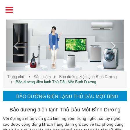
Tên
Chất Lượng - Uy Tín - Giá Cạnh Tranh
Previous
Next
Trang chủ
Sản phẩm
Bảo dưỡng điện lạnh Bình Dương
Bảo dưỡng điện lạnh Thủ Dầu Một Bình Dương
BẢO DƯỠNG ĐIỆN LẠNH THỦ DẦU MỘT BÌNH
DƯƠNG
Bảo dưỡng điện lạnh Thủ Dầu Một Bình Dương
Với đội ngũ nhân viên giàu kinh nghiệm trong nghề, có tay nghề
cao được cộng đồng khách hàng đánh giá cao về tác phong cũng
như hiệu quả làm việc nên bạn có thể hoàn toàn yên tâm về điều