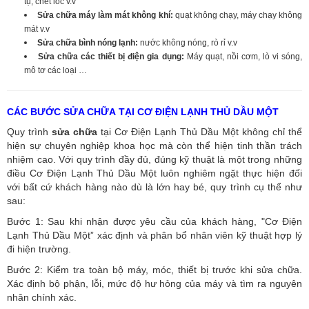
tụ, chết lốc v.v
Sửa chữa máy làm mát không khí:
quạt không chạy, máy chạy không
mát v.v
Sửa chữa bình nóng lạnh:
nước không nóng, rò rỉ v.v
Sửa chữa các thiết bị điện gia dụng:
Máy quạt, nồi cơm, lò vi sóng,
mô tơ các loại …
CÁC BƯỚC SỬA CHỮA TẠI CƠ ĐIỆN LẠNH THỦ DẦU MỘT
Quy trình
sửa chữa
tại Cơ Điện Lạnh Thủ Dầu Một không chỉ thể
hiện sự chuyên nghiệp khoa học mà còn thể hiện tinh thần trách
nhiệm cao. Với quy trình đầy đủ, đúng kỹ thuật là một trong những
điều Cơ Điện Lạnh Thủ Dầu Một luôn nghiêm ngặt thực hiện đối
với bất cứ khách hàng nào dù là lớn hay bé, quy trình cụ thể như
sau:
Bước 1: Sau khi nhận được yêu cầu của khách hàng, "Cơ Điện
Lạnh Thủ Dầu Một” xác định và phân bổ nhân viên kỹ thuật hợp lý
đi hiện trường.
Bước 2: Kiểm tra toàn bộ máy, móc, thiết bị trước khi sửa chữa.
Xác định bộ phận, lỗi, mức độ hư hỏng của máy và tìm ra nguyên
nhân chính xác.