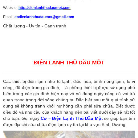
Website:
http://dienlanhthudaumot.
com
Email:
codienlanhthudaumot@gmail.com
Chất lượng - Uy tín - Cạnh tranh
Vận tải hàng hóa
,
Dịch vụ hải quan ở Bình Dương
,
Dịch vụ hải
quan tại Bình Dương
,
Dịch vụ hải quan ở Hồ Chí Minh
,
Dịch vụ khai
báo hải quan tại Hồ Chí Minh
,
Công ty Dịch vụ hải quan ở Bình
Dương
,
Công ty dịch vụ hải quan ở Hồ Chí Minh
ĐIỆN LẠNH THỦ DẦU MỘT
Các thiết bị điện lạnh như tủ lạnh, điều hòa, bình nóng lạnh, lo vi
sóng, đồ điện trong gia đình,.. là những thiết bị được sử dụng phổ
biến trong các gia đình hiện nay và nó đang ngày càng có vai trò
quan trọng trong đời sống chúng ta. Đặc biệt sau một quá trình sử
dụng sẽ không tránh khỏi hư hỏng cần phải sửa chữa. Biết được
điều đó và nhu cầu của khách hàng nên bài viết dưới đây sẽ rất tốt
cho bạn. Gọi ngay
Cơ – Điện Lạnh Thủ Dầu Một
sẽ giúp bạn tìm
được địa chỉ sửa chữa điện lạnh uy tín tại khu vực Bình Dương.