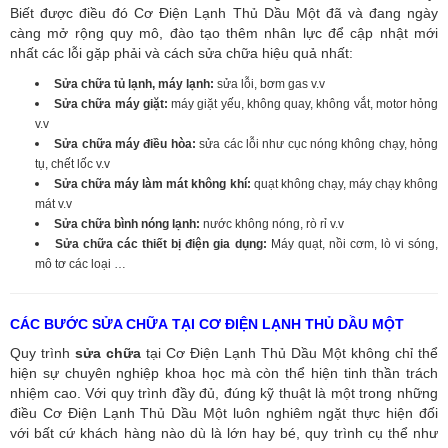
Biết được điều đó Cơ Điện Lạnh Thủ Dầu Một đã và đang ngày
càng mở rộng quy mô, đào tạo thêm nhân lực để cập nhật mới
nhất các lỗi gặp phải và cách sửa chữa hiệu quả nhất:
Sửa chữa tủ lạnh, máy lạnh:
sửa lỗi, bơm gas v.v
Sửa chữa máy giặt:
máy giặt yếu, không quay, không vắt, motor hỏng
v.v
Sửa chữa máy điều hòa:
sửa các lỗi như cục nóng không chạy, hỏng
tụ, chết lốc v.v
Sửa chữa máy làm mát không khí:
quạt không chạy, máy chạy không
mát v.v
Sửa chữa bình nóng lạnh:
nước không nóng, rò rỉ v.v
Sửa chữa các thiết bị điện gia dụng:
Máy quạt, nồi cơm, lò vi sóng,
mô tơ các loại …
CÁC BƯỚC SỬA CHỮA TẠI CƠ ĐIỆN LẠNH THỦ DẦU MỘT
Quy trình
sửa chữa
tại Cơ Điện Lạnh Thủ Dầu Một không chỉ thể
hiện sự chuyên nghiệp khoa học mà còn thể hiện tinh thần trách
nhiệm cao. Với quy trình đầy đủ, đúng kỹ thuật là một trong những
điều Cơ Điện Lạnh Thủ Dầu Một luôn nghiêm ngặt thực hiện đối
với bất cứ khách hàng nào dù là lớn hay bé, quy trình cụ thể như