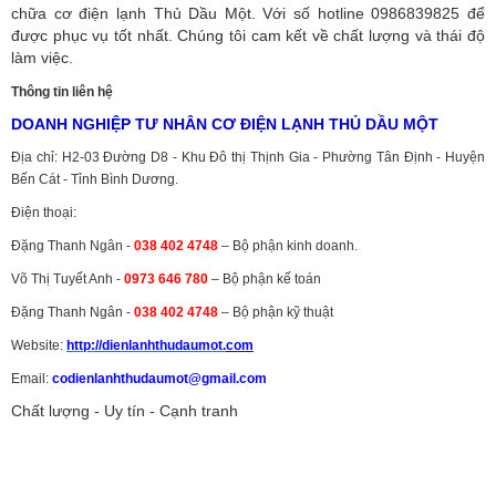
chữa cơ điện lạnh Thủ Dầu Một. Với số hotline 0986839825 để
được phục vụ tốt nhất. Chúng tôi cam kết về chất lượng và thái độ
làm việc.
Thông tin liên hệ
DOANH NGHIỆP TƯ NHÂN CƠ ĐIỆN LẠNH THỦ DẦU MỘT
Địa chỉ: H2-03 Đường D8 - Khu Đô thị Thịnh Gia - Phường Tân Định - Huyện
Bến Cát - Tỉnh Bình Dương.
Điện thoại:
Đặng Thanh Ngân -
038 402 4748
– Bộ phận kinh doanh.
Võ Thị Tuyết Anh -
0973 646 780
– Bộ phận kế toán
Đặng Thanh Ngân -
038 402 4748
– Bộ phận kỹ thuật
Website:
http://dienlanhthudaumot.
com
Email:
codienlanhthudaumot@gmail.com
Chất lượng - Uy tín - Cạnh tranh
Vận tải hàng hóa
,
Dịch vụ hải quan ở Bình Dương
,
Dịch vụ hải
quan tại Bình Dương
,
Dịch vụ hải quan ở Hồ Chí Minh
,
Dịch vụ khai
báo hải quan tại Hồ Chí Minh
,
Công ty Dịch vụ hải quan ở Bình