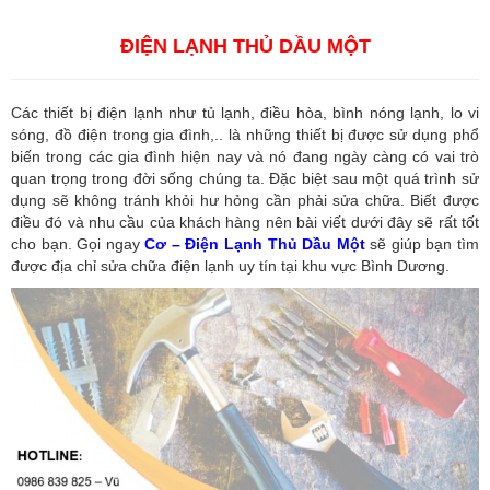
Dương
,
Công ty dịch vụ hải quan ở Hồ Chí Minh
ĐIỆN LẠNH THỦ DẦU MỘT
Các thiết bị điện lạnh như tủ lạnh, điều hòa, bình nóng lạnh, lo vi
sóng, đồ điện trong gia đình,.. là những thiết bị được sử dụng phổ
biến trong các gia đình hiện nay và nó đang ngày càng có vai trò
quan trọng trong đời sống chúng ta. Đặc biệt sau một quá trình sử
dụng sẽ không tránh khỏi hư hỏng cần phải sửa chữa. Biết được
điều đó và nhu cầu của khách hàng nên bài viết dưới đây sẽ rất tốt
cho bạn. Gọi ngay
Cơ – Điện Lạnh Thủ Dầu Một
sẽ giúp bạn tìm
được địa chỉ sửa chữa điện lạnh uy tín tại khu vực Bình Dương.