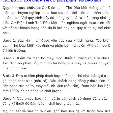
CÁC BƯỚC SỬA CHỮA TẠI CƠ ĐIỆN LẠNH THỦ DẦU MỘT
Quy trình
sửa chữa
tại Cơ Điện Lạnh Thủ Dầu Một không chỉ thể
hiện sự chuyên nghiệp khoa học mà còn thể hiện tinh thần trách
nhiệm cao. Với quy trình đầy đủ, đúng kỹ thuật là một trong những
điều Cơ Điện Lạnh Thủ Dầu Một luôn nghiêm ngặt thực hiện đối
với bất cứ khách hàng nào dù là lớn hay bé, quy trình cụ thể như
sau:
Bước 1: Sau khi nhận được yêu cầu của khách hàng, "Cơ Điện
Lạnh Thủ Dầu Một” xác định và phân bổ nhân viên kỹ thuật hợp lý
đi hiện trường.
Bước 2: Kiểm tra toàn bộ máy, móc, thiết bị trước khi sửa chữa.
Xác định bộ phận, lỗi, mức độ hư hỏng của máy và tìm ra nguyên
nhân chính xác.
Bước 3: Đưa ra biện pháp thích hợp nhất cho chủ nhà, báo giá trọn
gói hoặc phát sinh (nếu có).
Nếu khách hàng đồng ý thực hiện thì
tiến hành sửa chữa, thay thế linh kiện (nếu cần). Đảm bảo linh kiện
mới 100%, chính hãng và chất lượng.
Bước 4: Cấp phiếu bảo hành và tư vấn cách sử dụng đúng cách,
đúng kỹ thuật để đảm bảo – chất lượng tốt nhất.
Mọi chi tiết về sửa chữa điện lạnh hãy liên hệ với trung tâm sửa