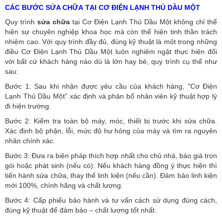
CÁC BƯỚC SỬA CHỮA TẠI CƠ ĐIỆN LẠNH THỦ DẦU MỘT
Quy trình
sửa chữa
tại Cơ Điện Lạnh Thủ Dầu Một không chỉ thể
hiện sự chuyên nghiệp khoa học mà còn thể hiện tinh thần trách
nhiệm cao. Với quy trình đầy đủ, đúng kỹ thuật là một trong những
điều Cơ Điện Lạnh Thủ Dầu Một luôn nghiêm ngặt thực hiện đối
với bất cứ khách hàng nào dù là lớn hay bé, quy trình cụ thể như
sau:
Bước 1: Sau khi nhận được yêu cầu của khách hàng, "Cơ Điện
Lạnh Thủ Dầu Một” xác định và phân bổ nhân viên kỹ thuật hợp lý
đi hiện trường.
Bước 2: Kiểm tra toàn bộ máy, móc, thiết bị trước khi sửa chữa.
Xác định bộ phận, lỗi, mức độ hư hỏng của máy và tìm ra nguyên
nhân chính xác.
Bước 3: Đưa ra biện pháp thích hợp nhất cho chủ nhà, báo giá trọn
gói hoặc phát sinh (nếu có).
Nếu khách hàng đồng ý thực hiện thì
tiến hành sửa chữa, thay thế linh kiện (nếu cần). Đảm bảo linh kiện
mới 100%, chính hãng và chất lượng.
Bước 4: Cấp phiếu bảo hành và tư vấn cách sử dụng đúng cách,
đúng kỹ thuật để đảm bảo – chất lượng tốt nhất.