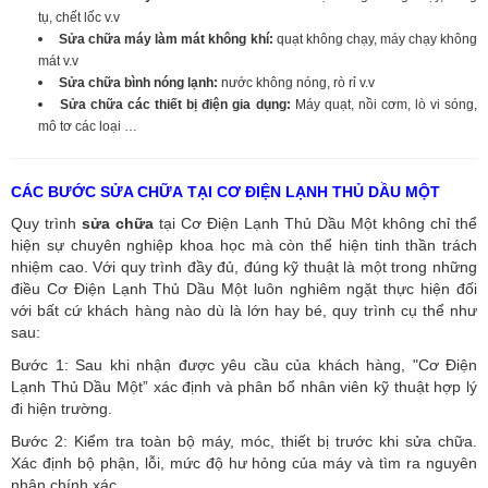
tụ, chết lốc v.v
Sửa chữa máy làm mát không khí:
quạt không chạy, máy chạy không
mát v.v
Sửa chữa bình nóng lạnh:
nước không nóng, rò rỉ v.v
Sửa chữa các thiết bị điện gia dụng:
Máy quạt, nồi cơm, lò vi sóng,
mô tơ các loại …
CÁC BƯỚC SỬA CHỮA TẠI CƠ ĐIỆN LẠNH THỦ DẦU MỘT
Quy trình
sửa chữa
tại Cơ Điện Lạnh Thủ Dầu Một không chỉ thể
hiện sự chuyên nghiệp khoa học mà còn thể hiện tinh thần trách
nhiệm cao. Với quy trình đầy đủ, đúng kỹ thuật là một trong những
điều Cơ Điện Lạnh Thủ Dầu Một luôn nghiêm ngặt thực hiện đối
với bất cứ khách hàng nào dù là lớn hay bé, quy trình cụ thể như
sau:
Bước 1: Sau khi nhận được yêu cầu của khách hàng, "Cơ Điện
Lạnh Thủ Dầu Một” xác định và phân bổ nhân viên kỹ thuật hợp lý
đi hiện trường.
Bước 2: Kiểm tra toàn bộ máy, móc, thiết bị trước khi sửa chữa.
Xác định bộ phận, lỗi, mức độ hư hỏng của máy và tìm ra nguyên
nhân chính xác.