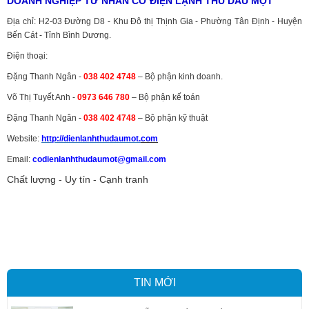
DOANH NGHIỆP TƯ NHÂN CƠ ĐIỆN LẠNH THỦ DẦU MỘT
Địa chỉ: H2-03 Đường D8 - Khu Đô thị Thịnh Gia - Phường Tân Định - Huyện
Bến Cát - Tỉnh Bình Dương.
Điện thoại:
Đặng Thanh Ngân -
038 402 4748
– Bộ phận kinh doanh.
Võ Thị Tuyết Anh -
0973 646 780
– Bộ phận kế toán
Đặng Thanh Ngân -
038 402 4748
– Bộ phận kỹ thuật
Website:
http://dienlanhthudaumot.
com
Email:
codienlanhthudaumot@gmail.com
Chất lượng - Uy tín - Cạnh tranh
Vận tải hàng hóa
,
Dịch vụ hải quan ở Bình Dương
,
Dịch vụ hải
quan tại Bình Dương
,
Dịch vụ hải quan ở Hồ Chí Minh
,
Dịch vụ khai
báo hải quan tại Hồ Chí Minh
,
Công ty Dịch vụ hải quan ở Bình
Dương
,
Công ty dịch vụ hải quan ở Hồ Chí Minh
TIN MỚI