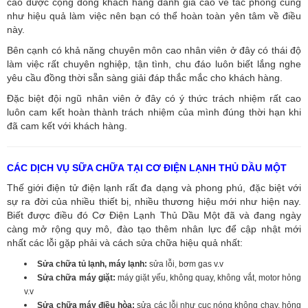
cao được cộng đồng khách hàng đánh giá cao về tác phong cũng
như hiệu quả làm việc nên bạn có thể hoàn toàn yên tâm về điều
này.
Bên cạnh có khả năng chuyên môn cao nhân viên ở đây có thái độ
làm việc rất chuyên nghiệp, tận tình, chu đáo luôn biết lắng nghe
yêu cầu đồng thời sẵn sàng giải đáp thắc mắc cho khách hàng.
Đặc biệt đội ngũ nhân viên ở đây có ý thức trách nhiệm rất cao
luôn cam kết hoàn thành trách nhiệm của mình đúng thời hạn khi
đã cam kết với khách hàng.
CÁC DỊCH VỤ SỮA CHỮA TẠI CƠ ĐIỆN LẠNH THỦ DẦU MỘT
Thế giới điện tử điện lạnh rất đa dạng và phong phú, đặc biệt với
sự ra đời của nhiều thiết bị, nhiều thương hiệu mới như hiện nay.
Biết được điều đó Cơ Điện Lạnh Thủ Dầu Một đã và đang ngày
càng mở rộng quy mô, đào tạo thêm nhân lực để cập nhật mới
nhất các lỗi gặp phải và cách sửa chữa hiệu quả nhất:
Sửa chữa tủ lạnh, máy lạnh:
sửa lỗi, bơm gas v.v
Sửa chữa máy giặt:
máy giặt yếu, không quay, không vắt, motor hỏng
v.v
Sửa chữa máy điều hòa:
sửa các lỗi như cục nóng không chạy, hỏng