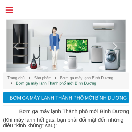
Tên
Chất Lượng - Uy Tín - Giá Cạnh Tranh
Previous
Next
Trang chủ
Sản phẩm
Bơm ga máy lạnh Bình Dương
Bơm ga máy lạnh Thành phố mới Bình Dương
BƠM GA MÁY LẠNH THÀNH PHỐ MỚI BÌNH DƯƠNG
Bơm ga máy lạnh Thành phố mới Bình Dương
(Khi máy lạnh hết gas, bạn phải đối mặt đến những
điều “kinh khủng” sau):