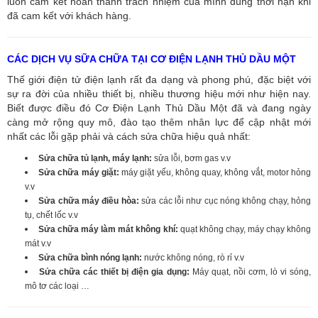
luôn cam kết hoàn thành trách nhiệm của mình đúng thời hạn khi
đã cam kết với khách hàng.
CÁC DỊCH VỤ SỮA CHỮA TẠI CƠ ĐIỆN LẠNH THỦ DẦU MỘT
Thế giới điện tử điện lạnh rất đa dạng và phong phú, đặc biệt với
sự ra đời của nhiều thiết bị, nhiều thương hiệu mới như hiện nay.
Biết được điều đó Cơ Điện Lạnh Thủ Dầu Một đã và đang ngày
càng mở rộng quy mô, đào tạo thêm nhân lực để cập nhật mới
nhất các lỗi gặp phải và cách sửa chữa hiệu quả nhất:
Sửa chữa tủ lạnh, máy lạnh:
sửa lỗi, bơm gas v.v
Sửa chữa máy giặt:
máy giặt yếu, không quay, không vắt, motor hỏng
v.v
Sửa chữa máy điều hòa:
sửa các lỗi như cục nóng không chạy, hỏng
tụ, chết lốc v.v
Sửa chữa máy làm mát không khí:
quạt không chạy, máy chạy không
mát v.v
Sửa chữa bình nóng lạnh:
nước không nóng, rò rỉ v.v
Sửa chữa các thiết bị điện gia dụng:
Máy quạt, nồi cơm, lò vi sóng,
mô tơ các loại …