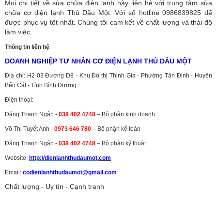
Mọi chi tiết về sửa chữa điện lạnh hãy liên hệ với trung tâm sửa
chữa cơ điện lạnh Thủ Dầu Một. Với số hotline 0986839825 để
được phục vụ tốt nhất. Chúng tôi cam kết về chất lượng và thái độ
làm việc.
Thông tin liên hệ
DOANH NGHIỆP TƯ NHÂN CƠ ĐIỆN LẠNH THỦ DẦU MỘT
Địa chỉ: H2-03 Đường D8 - Khu Đô thị Thịnh Gia - Phường Tân Định - Huyện
Bến Cát - Tỉnh Bình Dương.
Điện thoại:
Đặng Thanh Ngân -
038 402 4748
– Bộ phận kinh doanh.
Võ Thị Tuyết Anh -
0973 646 780
– Bộ phận kế toán
Đặng Thanh Ngân -
038 402 4748
– Bộ phận kỹ thuật
Website:
http://dienlanhthudaumot.
com
Email:
codienlanhthudaumot@gmail.com
Chất lượng - Uy tín - Cạnh tranh
Vận tải hàng hóa
,
Dịch vụ hải quan ở Bình Dương
,
Dịch vụ hải
quan tại Bình Dương
,
Dịch vụ hải quan ở Hồ Chí Minh
,
Dịch vụ khai