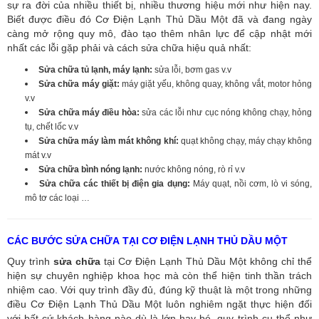
sự ra đời của nhiều thiết bị, nhiều thương hiệu mới như hiện nay.
Biết được điều đó Cơ Điện Lạnh Thủ Dầu Một đã và đang ngày
càng mở rộng quy mô, đào tạo thêm nhân lực để cập nhật mới
nhất các lỗi gặp phải và cách sửa chữa hiệu quả nhất:
Sửa chữa tủ lạnh, máy lạnh:
sửa lỗi, bơm gas v.v
Sửa chữa máy giặt:
máy giặt yếu, không quay, không vắt, motor hỏng
v.v
Sửa chữa máy điều hòa:
sửa các lỗi như cục nóng không chạy, hỏng
tụ, chết lốc v.v
Sửa chữa máy làm mát không khí:
quạt không chạy, máy chạy không
mát v.v
Sửa chữa bình nóng lạnh:
nước không nóng, rò rỉ v.v
Sửa chữa các thiết bị điện gia dụng:
Máy quạt, nồi cơm, lò vi sóng,
mô tơ các loại …
CÁC BƯỚC SỬA CHỮA TẠI CƠ ĐIỆN LẠNH THỦ DẦU MỘT
Quy trình
sửa chữa
tại Cơ Điện Lạnh Thủ Dầu Một không chỉ thể
hiện sự chuyên nghiệp khoa học mà còn thể hiện tinh thần trách
nhiệm cao. Với quy trình đầy đủ, đúng kỹ thuật là một trong những
điều Cơ Điện Lạnh Thủ Dầu Một luôn nghiêm ngặt thực hiện đối
với bất cứ khách hàng nào dù là lớn hay bé, quy trình cụ thể như