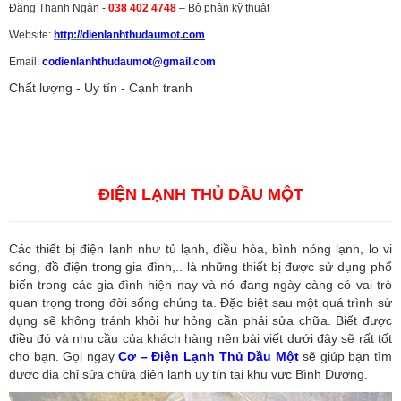
Đặng Thanh Ngân -
038 402 4748
– Bộ phận kỹ thuật
Website:
http://dienlanhthudaumot.
com
Email:
codienlanhthudaumot@gmail.com
Chất lượng - Uy tín - Cạnh tranh
Vận tải hàng hóa
,
Dịch vụ hải quan ở Bình Dương
,
Dịch vụ hải
quan tại Bình Dương
,
Dịch vụ hải quan ở Hồ Chí Minh
,
Dịch vụ khai
báo hải quan tại Hồ Chí Minh
,
Công ty Dịch vụ hải quan ở Bình
Dương
,
Công ty dịch vụ hải quan ở Hồ Chí Minh
ĐIỆN LẠNH THỦ DẦU MỘT
Các thiết bị điện lạnh như tủ lạnh, điều hòa, bình nóng lạnh, lo vi
sóng, đồ điện trong gia đình,.. là những thiết bị được sử dụng phổ
biến trong các gia đình hiện nay và nó đang ngày càng có vai trò
quan trọng trong đời sống chúng ta. Đặc biệt sau một quá trình sử
dụng sẽ không tránh khỏi hư hỏng cần phải sửa chữa. Biết được
điều đó và nhu cầu của khách hàng nên bài viết dưới đây sẽ rất tốt
cho bạn. Gọi ngay
Cơ – Điện Lạnh Thủ Dầu Một
sẽ giúp bạn tìm
được địa chỉ sửa chữa điện lạnh uy tín tại khu vực Bình Dương.