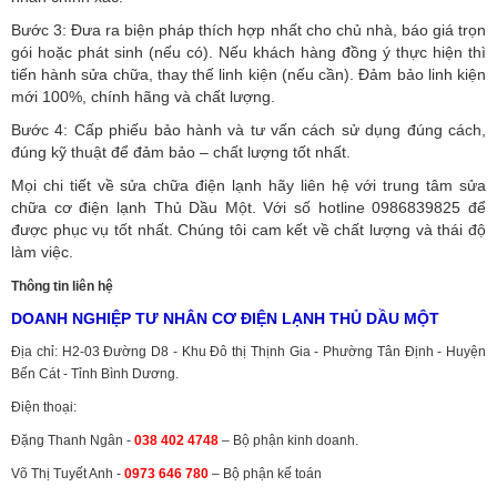
Bước 3: Đưa ra biện pháp thích hợp nhất cho chủ nhà, báo giá trọn
gói hoặc phát sinh (nếu có).
Nếu khách hàng đồng ý thực hiện thì
tiến hành sửa chữa, thay thế linh kiện (nếu cần). Đảm bảo linh kiện
mới 100%, chính hãng và chất lượng.
Bước 4: Cấp phiếu bảo hành và tư vấn cách sử dụng đúng cách,
đúng kỹ thuật để đảm bảo – chất lượng tốt nhất.
Mọi chi tiết về sửa chữa điện lạnh hãy liên hệ với trung tâm sửa
chữa cơ điện lạnh Thủ Dầu Một. Với số hotline 0986839825 để
được phục vụ tốt nhất. Chúng tôi cam kết về chất lượng và thái độ
làm việc.
Thông tin liên hệ
DOANH NGHIỆP TƯ NHÂN CƠ ĐIỆN LẠNH THỦ DẦU MỘT
Địa chỉ: H2-03 Đường D8 - Khu Đô thị Thịnh Gia - Phường Tân Định - Huyện
Bến Cát - Tỉnh Bình Dương.
Điện thoại:
Đặng Thanh Ngân -
038 402 4748
– Bộ phận kinh doanh.
Võ Thị Tuyết Anh -
0973 646 780
– Bộ phận kế toán