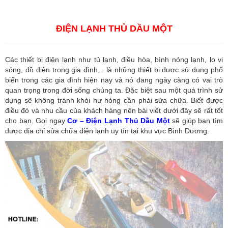
báo hải quan tại Hồ Chí Minh
,
Công ty Dịch vụ hải quan ở Bình
Dương
,
Công ty dịch vụ hải quan ở Hồ Chí Minh
ĐIỆN LẠNH THỦ DẦU MỘT
Các thiết bị điện lạnh như tủ lạnh, điều hòa, bình nóng lạnh, lo vi
sóng, đồ điện trong gia đình,.. là những thiết bị được sử dụng phổ
biến trong các gia đình hiện nay và nó đang ngày càng có vai trò
quan trọng trong đời sống chúng ta. Đặc biệt sau một quá trình sử
dụng sẽ không tránh khỏi hư hỏng cần phải sửa chữa. Biết được
điều đó và nhu cầu của khách hàng nên bài viết dưới đây sẽ rất tốt
cho bạn. Gọi ngay
Cơ – Điện Lạnh Thủ Dầu Một
sẽ giúp bạn tìm
được địa chỉ sửa chữa điện lạnh uy tín tại khu vực Bình Dương.