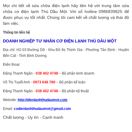
Mọi chi tiết về sửa chữa điện lạnh hãy liên hệ với trung tâm sửa
chữa cơ điện lạnh Thủ Dầu Một. Với số hotline 0986839825 để
được phục vụ tốt nhất. Chúng tôi cam kết về chất lượng và thái độ
làm việc.
Thông tin liên hệ
DOANH NGHIỆP TƯ NHÂN CƠ ĐIỆN LẠNH THỦ DẦU MỘT
Địa chỉ: H2-03 Đường D8 - Khu Đô thị Thịnh Gia - Phường Tân Định - Huyện
Bến Cát - Tỉnh Bình Dương.
Điện thoại:
Đặng Thanh Ngân -
038 402 4748
– Bộ phận kinh doanh.
Võ Thị Tuyết Anh -
0973 646 780
– Bộ phận kế toán
Đặng Thanh Ngân -
038 402 4748
– Bộ phận kỹ thuật
Website:
http://dienlanhthudaumot.
com
Email:
codienlanhthudaumot@gmail.com
Chất lượng - Uy tín - Cạnh tranh
Vận tải hàng hóa
,
Dịch vụ hải quan ở Bình Dương
,
Dịch vụ hải
quan tại Bình Dương
,
Dịch vụ hải quan ở Hồ Chí Minh
,
Dịch vụ khai