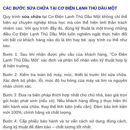
CÁC BƯỚC SỬA CHỮA TẠI CƠ ĐIỆN LẠNH THỦ DẦU MỘT
Quy trình
sửa chữa
tại Cơ Điện Lạnh Thủ Dầu Một không chỉ thể
hiện sự chuyên nghiệp khoa học mà còn thể hiện tinh thần trách
nhiệm cao. Với quy trình đầy đủ, đúng kỹ thuật là một trong những
điều Cơ Điện Lạnh Thủ Dầu Một luôn nghiêm ngặt thực hiện đối
với bất cứ khách hàng nào dù là lớn hay bé, quy trình cụ thể như
sau:
Bước 1: Sau khi nhận được yêu cầu của khách hàng, "Cơ Điện
Lạnh Thủ Dầu Một” xác định và phân bổ nhân viên kỹ thuật hợp lý
đi hiện trường.
Bước 2: Kiểm tra toàn bộ máy, móc, thiết bị trước khi sửa chữa.
Xác định bộ phận, lỗi, mức độ hư hỏng của máy và tìm ra nguyên
nhân chính xác.
Bước 3: Đưa ra biện pháp thích hợp nhất cho chủ nhà, báo giá trọn
gói hoặc phát sinh (nếu có).
Nếu khách hàng đồng ý thực hiện thì
tiến hành sửa chữa, thay thế linh kiện (nếu cần). Đảm bảo linh kiện
mới 100%, chính hãng và chất lượng.
Bước 4: Cấp phiếu bảo hành và tư vấn cách sử dụng đúng cách,
đúng kỹ thuật để đảm bảo – chất lượng tốt nhất.