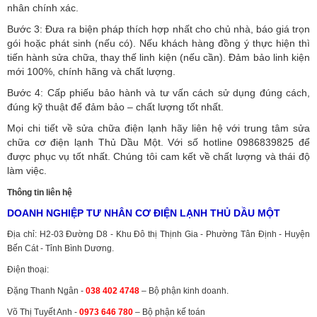
nhân chính xác.
Bước 3: Đưa ra biện pháp thích hợp nhất cho chủ nhà, báo giá trọn
gói hoặc phát sinh (nếu có).
Nếu khách hàng đồng ý thực hiện thì
tiến hành sửa chữa, thay thế linh kiện (nếu cần). Đảm bảo linh kiện
mới 100%, chính hãng và chất lượng.
Bước 4: Cấp phiếu bảo hành và tư vấn cách sử dụng đúng cách,
đúng kỹ thuật để đảm bảo – chất lượng tốt nhất.
Mọi chi tiết về sửa chữa điện lạnh hãy liên hệ với trung tâm sửa
chữa cơ điện lạnh Thủ Dầu Một. Với số hotline 0986839825 để
được phục vụ tốt nhất. Chúng tôi cam kết về chất lượng và thái độ
làm việc.
Thông tin liên hệ
DOANH NGHIỆP TƯ NHÂN CƠ ĐIỆN LẠNH THỦ DẦU MỘT
Địa chỉ: H2-03 Đường D8 - Khu Đô thị Thịnh Gia - Phường Tân Định - Huyện
Bến Cát - Tỉnh Bình Dương.
Điện thoại:
Đặng Thanh Ngân -
038 402 4748
– Bộ phận kinh doanh.
Võ Thị Tuyết Anh -
0973 646 780
– Bộ phận kế toán