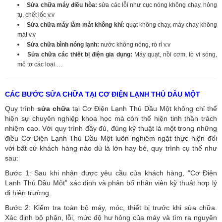
Sửa chữa máy điều hòa:
sửa các lỗi như cục nóng không chạy, hỏng
tụ, chết lốc v.v
Sửa chữa máy làm mát không khí:
quạt không chạy, máy chạy không
mát v.v
Sửa chữa bình nóng lạnh:
nước không nóng, rò rỉ v.v
Sửa chữa các thiết bị điện gia dụng:
Máy quạt, nồi cơm, lò vi sóng,
mô tơ các loại …
CÁC BƯỚC SỬA CHỮA TẠI CƠ ĐIỆN LẠNH THỦ DẦU MỘT
Quy trình
sửa chữa
tại Cơ Điện Lạnh Thủ Dầu Một không chỉ thể
hiện sự chuyên nghiệp khoa học mà còn thể hiện tinh thần trách
nhiệm cao. Với quy trình đầy đủ, đúng kỹ thuật là một trong những
điều Cơ Điện Lạnh Thủ Dầu Một luôn nghiêm ngặt thực hiện đối
với bất cứ khách hàng nào dù là lớn hay bé, quy trình cụ thể như
sau:
Bước 1: Sau khi nhận được yêu cầu của khách hàng, "Cơ Điện
Lạnh Thủ Dầu Một” xác định và phân bổ nhân viên kỹ thuật hợp lý
đi hiện trường.
Bước 2: Kiểm tra toàn bộ máy, móc, thiết bị trước khi sửa chữa.
Xác định bộ phận, lỗi, mức độ hư hỏng của máy và tìm ra nguyên