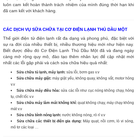
luôn cam kết hoàn thành trách nhiệm của mình đúng thời hạn khi
đã cam kết với khách hàng.
CÁC DỊCH VỤ SỮA CHỮA TẠI CƠ ĐIỆN LẠNH THỦ DẦU MỘT
Thế giới điện tử điện lạnh rất đa dạng và phong phú, đặc biệt với
sự ra đời của nhiều thiết bị, nhiều thương hiệu mới như hiện nay.
Biết được điều đó Cơ Điện Lạnh Thủ Dầu Một đã và đang ngày
càng mở rộng quy mô, đào tạo thêm nhân lực để cập nhật mới
nhất các lỗi gặp phải và cách sửa chữa hiệu quả nhất:
Sửa chữa tủ lạnh, máy lạnh:
sửa lỗi, bơm gas v.v
Sửa chữa máy giặt:
máy giặt yếu, không quay, không vắt, motor hỏng
v.v
Sửa chữa máy điều hòa:
sửa các lỗi như cục nóng không chạy, hỏng
tụ, chết lốc v.v
Sửa chữa máy làm mát không khí:
quạt không chạy, máy chạy không
mát v.v
Sửa chữa bình nóng lạnh:
nước không nóng, rò rỉ v.v
Sửa chữa các thiết bị điện gia dụng:
Máy quạt, nồi cơm, lò vi sóng,
mô tơ các loại …