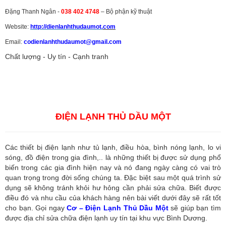
Đặng Thanh Ngân -
038 402 4748
– Bộ phận kỹ thuật
Website:
http://dienlanhthudaumot.
com
Email:
codienlanhthudaumot@gmail.com
Chất lượng - Uy tín - Cạnh tranh
Vận tải hàng hóa
,
Dịch vụ hải quan ở Bình Dương
,
Dịch vụ hải
quan tại Bình Dương
,
Dịch vụ hải quan ở Hồ Chí Minh
,
Dịch vụ khai
báo hải quan tại Hồ Chí Minh
,
Công ty Dịch vụ hải quan ở Bình
Dương
,
Công ty dịch vụ hải quan ở Hồ Chí Minh
ĐIỆN LẠNH THỦ DẦU MỘT
Các thiết bị điện lạnh như tủ lạnh, điều hòa, bình nóng lạnh, lo vi
sóng, đồ điện trong gia đình,.. là những thiết bị được sử dụng phổ
biến trong các gia đình hiện nay và nó đang ngày càng có vai trò
quan trọng trong đời sống chúng ta. Đặc biệt sau một quá trình sử
dụng sẽ không tránh khỏi hư hỏng cần phải sửa chữa. Biết được
điều đó và nhu cầu của khách hàng nên bài viết dưới đây sẽ rất tốt
cho bạn. Gọi ngay
Cơ – Điện Lạnh Thủ Dầu Một
sẽ giúp bạn tìm
được địa chỉ sửa chữa điện lạnh uy tín tại khu vực Bình Dương.