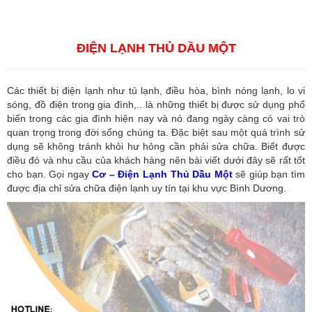
báo hải quan tại Hồ Chí Minh
,
Công ty Dịch vụ hải quan ở Bình
Dương
,
Công ty dịch vụ hải quan ở Hồ Chí Minh
ĐIỆN LẠNH THỦ DẦU MỘT
Các thiết bị điện lạnh như tủ lạnh, điều hòa, bình nóng lạnh, lo vi
sóng, đồ điện trong gia đình,.. là những thiết bị được sử dụng phổ
biến trong các gia đình hiện nay và nó đang ngày càng có vai trò
quan trọng trong đời sống chúng ta. Đặc biệt sau một quá trình sử
dụng sẽ không tránh khỏi hư hỏng cần phải sửa chữa. Biết được
điều đó và nhu cầu của khách hàng nên bài viết dưới đây sẽ rất tốt
cho bạn. Gọi ngay
Cơ – Điện Lạnh Thủ Dầu Một
sẽ giúp bạn tìm
được địa chỉ sửa chữa điện lạnh uy tín tại khu vực Bình Dương.