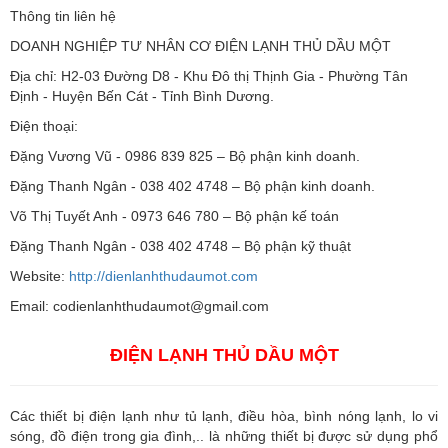
Thông tin liên hệ
DOANH NGHIỆP TƯ NHÂN CƠ ĐIỆN LẠNH THỦ DẦU MỘT
Địa chỉ: H2-03 Đường D8 - Khu Đô thị Thịnh Gia - Phường Tân
Định - Huyện Bến Cát - Tỉnh Bình Dương.
Điện thoại:
Đặng Vương Vũ - 0986 839 825 – Bộ phận kinh doanh.
Đặng Thanh Ngân - 038 402 4748 – Bộ phận kinh doanh.
Võ Thị Tuyết Anh - 0973 646 780 – Bộ phận kế toán
Đặng Thanh Ngân - 038 402 4748 – Bộ phận kỹ thuật
Website:
http://dienlanhthudaumot.com
Email:
codienlanhthudaumot@gmail.com
ĐIỆN LẠNH THỦ DẦU MỘT
Các thiết bị điện lạnh như tủ lạnh, điều hòa, bình nóng lạnh, lo vi
sóng, đồ điện trong gia đình,.. là những thiết bị được sử dụng phổ