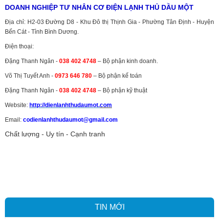
DOANH NGHIỆP TƯ NHÂN CƠ ĐIỆN LẠNH THỦ DẦU MỘT
Địa chỉ: H2-03 Đường D8 - Khu Đô thị Thịnh Gia - Phường Tân Định - Huyện
Bến Cát - Tỉnh Bình Dương.
Điện thoại:
Đặng Thanh Ngân -
038 402 4748
– Bộ phận kinh doanh.
Võ Thị Tuyết Anh -
0973 646 780
– Bộ phận kế toán
Đặng Thanh Ngân -
038 402 4748
– Bộ phận kỹ thuật
Website:
http://dienlanhthudaumot.
com
Email:
codienlanhthudaumot@gmail.com
Chất lượng - Uy tín - Cạnh tranh
Vận tải hàng hóa
,
Dịch vụ hải quan ở Bình Dương
,
Dịch vụ hải
quan tại Bình Dương
,
Dịch vụ hải quan ở Hồ Chí Minh
,
Dịch vụ khai
báo hải quan tại Hồ Chí Minh
,
Công ty Dịch vụ hải quan ở Bình
Dương
,
Công ty dịch vụ hải quan ở Hồ Chí Minh
TIN MỚI