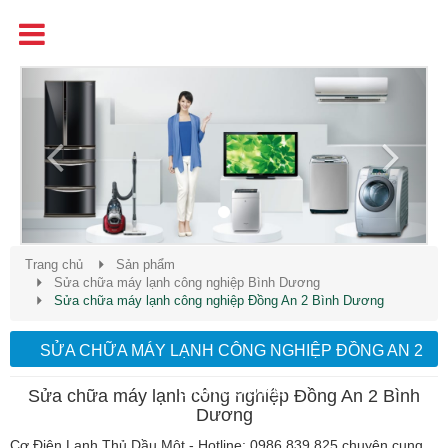
Tên
Chất Lượng - Uy Tín - Giá Cạnh Tranh
Previous
Next
Trang chủ
Sản phẩm
Sửa chữa máy lạnh công nghiệp Bình Dương
Sửa chữa máy lạnh công nghiệp Đồng An 2 Bình Dương
SỬA CHỮA MÁY LẠNH CÔNG NGHIỆP ĐỒNG AN 2
BÌNH DƯƠNG
Sửa chữa máy lạnh công nghiệp Đồng An 2 Bình
Dương
Cơ Điện Lạnh Thủ Dầu Một - Hotline: 0986 839 825 chuyên cung