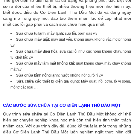
Thế giới điện tử điện lạnh rất đa dạng và phong phú, đặc biệt với
sự ra đời của nhiều thiết bị, nhiều thương hiệu mới như hiện nay.
Biết được điều đó Cơ Điện Lạnh Thủ Dầu Một đã và đang ngày
càng mở rộng quy mô, đào tạo thêm nhân lực để cập nhật mới
nhất các lỗi gặp phải và cách sửa chữa hiệu quả nhất:
Sửa chữa tủ lạnh, máy lạnh:
sửa lỗi, bơm gas v.v
Sửa chữa máy giặt:
máy giặt yếu, không quay, không vắt, motor hỏng
v.v
Sửa chữa máy điều hòa:
sửa các lỗi như cục nóng không chạy, hỏng
tụ, chết lốc v.v
Sửa chữa máy làm mát không khí:
quạt không chạy, máy chạy không
mát v.v
Sửa chữa bình nóng lạnh:
nước không nóng, rò rỉ v.v
Sửa chữa các thiết bị điện gia dụng:
Máy quạt, nồi cơm, lò vi sóng,
mô tơ các loại …
CÁC BƯỚC SỬA CHỮA TẠI CƠ ĐIỆN LẠNH THỦ DẦU MỘT
Quy trình
sửa chữa
tại Cơ Điện Lạnh Thủ Dầu Một không chỉ thể
hiện sự chuyên nghiệp khoa học mà còn thể hiện tinh thần trách
nhiệm cao. Với quy trình đầy đủ, đúng kỹ thuật là một trong những
điều Cơ Điện Lạnh Thủ Dầu Một luôn nghiêm ngặt thực hiện đối