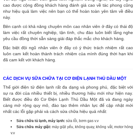
cao được cộng đồng khách hàng đánh giá cao về tác phong cũng
như hiệu quả làm việc nên bạn có thể hoàn toàn yên tâm về điều
này.
Bên cạnh có khả năng chuyên môn cao nhân viên ở đây có thái độ
làm việc rất chuyên nghiệp, tận tình, chu đáo luôn biết lắng nghe
yêu cầu đồng thời sẵn sàng giải đáp thắc mắc cho khách hàng.
Đặc biệt đội ngũ nhân viên ở đây có ý thức trách nhiệm rất cao
luôn cam kết hoàn thành trách nhiệm của mình đúng thời hạn khi
đã cam kết với khách hàng.
CÁC DỊCH VỤ SỮA CHỮA TẠI CƠ ĐIỆN LẠNH THỦ DẦU MỘT
Thế giới điện tử điện lạnh rất đa dạng và phong phú, đặc biệt với
sự ra đời của nhiều thiết bị, nhiều thương hiệu mới như hiện nay.
Biết được điều đó Cơ Điện Lạnh Thủ Dầu Một đã và đang ngày
càng mở rộng quy mô, đào tạo thêm nhân lực để cập nhật mới
nhất các lỗi gặp phải và cách sửa chữa hiệu quả nhất:
Sửa chữa tủ lạnh, máy lạnh:
sửa lỗi, bơm gas v.v
Sửa chữa máy giặt:
máy giặt yếu, không quay, không vắt, motor hỏng
v.v