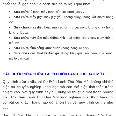
nhất các lỗi gặp phải và cách sửa chữa hiệu quả nhất:
Sửa chữa tủ lạnh, máy lạnh:
sửa lỗi, bơm gas v.v
Sửa chữa máy giặt:
máy giặt yếu, không quay, không vắt, motor hỏng
v.v
Sửa chữa máy điều hòa:
sửa các lỗi như cục nóng không chạy, hỏng
tụ, chết lốc v.v
Sửa chữa máy làm mát không khí:
quạt không chạy, máy chạy không
mát v.v
Sửa chữa bình nóng lạnh:
nước không nóng, rò rỉ v.v
Sửa chữa các thiết bị điện gia dụng:
Máy quạt, nồi cơm, lò vi sóng,
mô tơ các loại …
CÁC BƯỚC SỬA CHỮA TẠI CƠ ĐIỆN LẠNH THỦ DẦU MỘT
Quy trình
sửa chữa
tại Cơ Điện Lạnh Thủ Dầu Một không chỉ thể
hiện sự chuyên nghiệp khoa học mà còn thể hiện tinh thần trách
nhiệm cao. Với quy trình đầy đủ, đúng kỹ thuật là một trong những
điều Cơ Điện Lạnh Thủ Dầu Một luôn nghiêm ngặt thực hiện đối
với bất cứ khách hàng nào dù là lớn hay bé, quy trình cụ thể như
sau:
Bước 1: Sau khi nhận được yêu cầu của khách hàng, "Cơ Điện