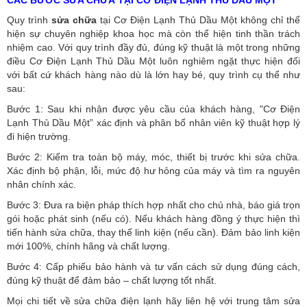
CÁC BƯỚC SỬA CHỮA TẠI CƠ ĐIỆN LẠNH THỦ DẦU MỘT
Quy trình
sửa chữa
tại Cơ Điện Lạnh Thủ Dầu Một không chỉ thể
hiện sự chuyên nghiệp khoa học mà còn thể hiện tinh thần trách
nhiệm cao. Với quy trình đầy đủ, đúng kỹ thuật là một trong những
điều Cơ Điện Lạnh Thủ Dầu Một luôn nghiêm ngặt thực hiện đối
với bất cứ khách hàng nào dù là lớn hay bé, quy trình cụ thể như
sau:
Bước 1: Sau khi nhận được yêu cầu của khách hàng, "Cơ Điện
Lạnh Thủ Dầu Một” xác định và phân bổ nhân viên kỹ thuật hợp lý
đi hiện trường.
Bước 2: Kiểm tra toàn bộ máy, móc, thiết bị trước khi sửa chữa.
Xác định bộ phận, lỗi, mức độ hư hỏng của máy và tìm ra nguyên
nhân chính xác.
Bước 3: Đưa ra biện pháp thích hợp nhất cho chủ nhà, báo giá trọn
gói hoặc phát sinh (nếu có).
Nếu khách hàng đồng ý thực hiện thì
tiến hành sửa chữa, thay thế linh kiện (nếu cần). Đảm bảo linh kiện
mới 100%, chính hãng và chất lượng.
Bước 4: Cấp phiếu bảo hành và tư vấn cách sử dụng đúng cách,
đúng kỹ thuật để đảm bảo – chất lượng tốt nhất.
Mọi chi tiết về sửa chữa điện lạnh hãy liên hệ với trung tâm sửa