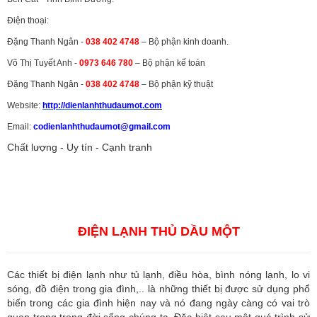
Điện thoại:
Đặng Thanh Ngân -
038 402 4748
– Bộ phận kinh doanh.
Võ Thị Tuyết Anh -
0973 646 780
– Bộ phận kế toán
Đặng Thanh Ngân -
038 402 4748
– Bộ phận kỹ thuật
Website:
http://dienlanhthudaumot.
com
Email:
codienlanhthudaumot@gmail.com
Chất lượng - Uy tín - Cạnh tranh
Vận tải hàng hóa
,
Dịch vụ hải quan ở Bình Dương
,
Dịch vụ hải
quan tại Bình Dương
,
Dịch vụ hải quan ở Hồ Chí Minh
,
Dịch vụ khai
báo hải quan tại Hồ Chí Minh
,
Công ty Dịch vụ hải quan ở Bình
Dương
,
Công ty dịch vụ hải quan ở Hồ Chí Minh
ĐIỆN LẠNH THỦ DẦU MỘT
Các thiết bị điện lạnh như tủ lạnh, điều hòa, bình nóng lạnh, lo vi
sóng, đồ điện trong gia đình,.. là những thiết bị được sử dụng phổ
biến trong các gia đình hiện nay và nó đang ngày càng có vai trò