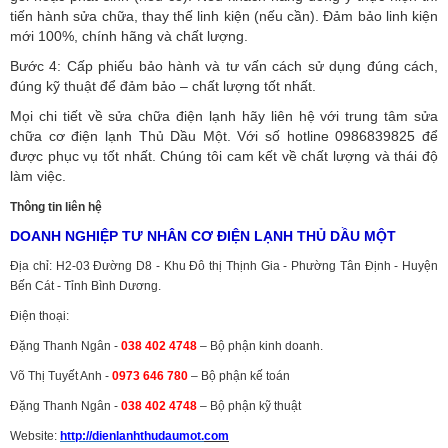
tiến hành sửa chữa, thay thế linh kiện (nếu cần). Đảm bảo linh kiện
mới 100%, chính hãng và chất lượng.
Bước 4: Cấp phiếu bảo hành và tư vấn cách sử dụng đúng cách,
đúng kỹ thuật để đảm bảo – chất lượng tốt nhất.
Mọi chi tiết về sửa chữa điện lạnh hãy liên hệ với trung tâm sửa
chữa cơ điện lạnh Thủ Dầu Một. Với số hotline 0986839825 để
được phục vụ tốt nhất. Chúng tôi cam kết về chất lượng và thái độ
làm việc.
Thông tin liên hệ
DOANH NGHIỆP TƯ NHÂN CƠ ĐIỆN LẠNH THỦ DẦU MỘT
Địa chỉ: H2-03 Đường D8 - Khu Đô thị Thịnh Gia - Phường Tân Định - Huyện
Bến Cát - Tỉnh Bình Dương.
Điện thoại:
Đặng Thanh Ngân -
038 402 4748
– Bộ phận kinh doanh.
Võ Thị Tuyết Anh -
0973 646 780
– Bộ phận kế toán
Đặng Thanh Ngân -
038 402 4748
– Bộ phận kỹ thuật
Website:
http://dienlanhthudaumot.
com