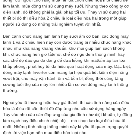
làm lạnh, mùa đông thì sử dụng máy sưởi. Nhưng theo công ty cơ
điện lạnh, đó không phải là giải pháp tối ưu. Thay vì sử dụng hai
thiết bị đó thì điều hòa 2 chiều là loại điều hòa hai trong một giúp
người sử dụng có những trải nghiệm tuyệt vời nhất.
Bên cạnh chức năng làm lạnh hay sưởi ấm cơ bản, các dòng máy
lạnh 1 và 2 chiều hiện nay còn được trang bị nhiều chức năng khác
nhau như khả năng kháng khuẩn, khử mùi giúp làm sạch không
khí, chức năng hẹn giờ tắt/mở, chế độ ngủ đêm thông minh hay
các chế độ đảo gió đa dạng để đưa luồng khí mát/ấm áp lan tỏa
khắp phòng, phát huy tối đa hiệu quả hoạt động của máy. Đặc biệt,
dòng máy lạnh Inverter còn mang lại hiệu quả tiết kiệm điện năng
vượt trội, cho máy vận hành êm và bền bỉ, đồng thời cũng tăng
cường tuổi thọ của máy lên nhiều lần so với dòng máy lạnh thông
thường.
Ngoài yếu tố thương hiệu hay giá thành thì các tính năng của điều
hòa là điều rất cần thiết để đáp ứng nhu cầu sử dụng hàng ngày.
Tùy vào nhu cầu cần đáp ứng của gia đình như diệt khuẩn, tự động
làm sạch hay điều chỉnh nhiệt độ… mà chọn lựa loại điều hòa tốt
nhất. Những tính năng thông minh này là yếu tố quan trọng quyết
định tới việc bạn nên mua điều hòa loại nào.