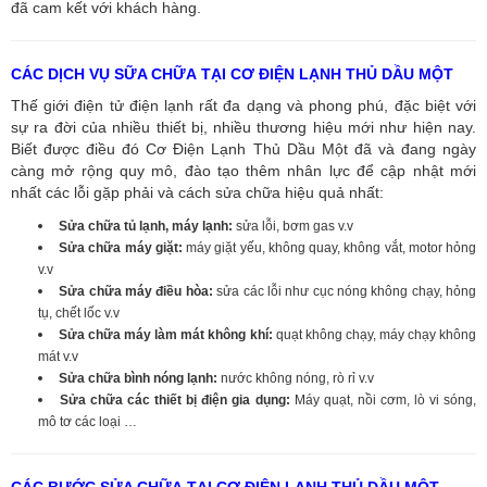
đã cam kết với khách hàng.
CÁC DỊCH VỤ SỮA CHỮA TẠI CƠ ĐIỆN LẠNH THỦ DẦU MỘT
Thế giới điện tử điện lạnh rất đa dạng và phong phú, đặc biệt với
sự ra đời của nhiều thiết bị, nhiều thương hiệu mới như hiện nay.
Biết được điều đó Cơ Điện Lạnh Thủ Dầu Một đã và đang ngày
càng mở rộng quy mô, đào tạo thêm nhân lực để cập nhật mới
nhất các lỗi gặp phải và cách sửa chữa hiệu quả nhất:
Sửa chữa tủ lạnh, máy lạnh:
sửa lỗi, bơm gas v.v
Sửa chữa máy giặt:
máy giặt yếu, không quay, không vắt, motor hỏng
v.v
Sửa chữa máy điều hòa:
sửa các lỗi như cục nóng không chạy, hỏng
tụ, chết lốc v.v
Sửa chữa máy làm mát không khí:
quạt không chạy, máy chạy không
mát v.v
Sửa chữa bình nóng lạnh:
nước không nóng, rò rỉ v.v
Sửa chữa các thiết bị điện gia dụng:
Máy quạt, nồi cơm, lò vi sóng,
mô tơ các loại …