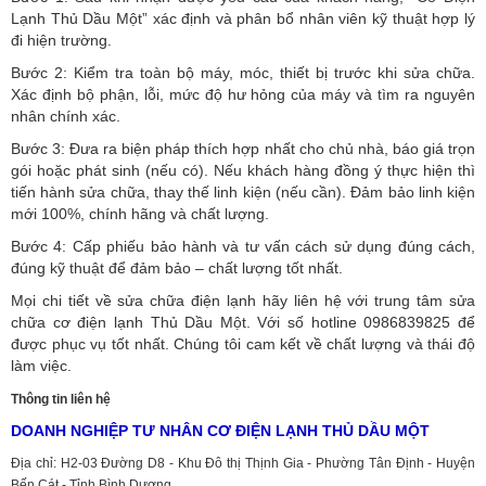
Lạnh Thủ Dầu Một” xác định và phân bổ nhân viên kỹ thuật hợp lý
đi hiện trường.
Bước 2: Kiểm tra toàn bộ máy, móc, thiết bị trước khi sửa chữa.
Xác định bộ phận, lỗi, mức độ hư hỏng của máy và tìm ra nguyên
nhân chính xác.
Bước 3: Đưa ra biện pháp thích hợp nhất cho chủ nhà, báo giá trọn
gói hoặc phát sinh (nếu có).
Nếu khách hàng đồng ý thực hiện thì
tiến hành sửa chữa, thay thế linh kiện (nếu cần). Đảm bảo linh kiện
mới 100%, chính hãng và chất lượng.
Bước 4: Cấp phiếu bảo hành và tư vấn cách sử dụng đúng cách,
đúng kỹ thuật để đảm bảo – chất lượng tốt nhất.
Mọi chi tiết về sửa chữa điện lạnh hãy liên hệ với trung tâm sửa
chữa cơ điện lạnh Thủ Dầu Một. Với số hotline 0986839825 để
được phục vụ tốt nhất. Chúng tôi cam kết về chất lượng và thái độ
làm việc.
Thông tin liên hệ
DOANH NGHIỆP TƯ NHÂN CƠ ĐIỆN LẠNH THỦ DẦU MỘT
Địa chỉ: H2-03 Đường D8 - Khu Đô thị Thịnh Gia - Phường Tân Định - Huyện
Bến Cát - Tỉnh Bình Dương.