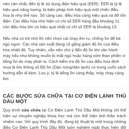
nên cân nhắc đến tỷ lệ sử dụng điện hiệu quả (EER). EER là tỷ lệ
hiệu quả năng lượng, là biện pháp tính hiệu quả một chiếc điều
hòa là như thế nào. Số càng cao, điều hòa càng hiệu quả và đỡ tốn
điện. Các điều hòa nhỏ hiện có chỉ số EER hàng đầu khoảng 11,
còn điều hòa lớn có hiệu quả nhất có chỉ số EER là khoảng 13.
Nếu nhà có trẻ nhỏ thì nên chọn cái chạy êm ru, chống ồn để bé
ngủ ngon. Các nhà sản xuất đang cố gắng giảm độ ồn của điều
hòa nhiệt độ. Tuy nhiên, vẫn nên chú ý đến độ ồn khi vận hành
máy nếu như không muốn bị mất ngủ hoặc hàng xóm than phiền vì
tiếng ồn do máy phát ra. Cách kiểm tra độ ồn của điều hòa định
mua là tìm thông số Độ ồn (Dàn nóng/dàn lạnh) có trong cuốn sách
hướng dẫn đi kèm. Lưu ý, tỷ lệ tiếng ồn càng thấp, máy chạy càng
êm.
CÁC BƯỚC SỬA CHỮA TẠI CƠ ĐIỆN LẠNH THỦ
DẦU MỘT
Quy trình
sửa chữa
tại Cơ Điện Lạnh Thủ Dầu Một không chỉ thể
hiện sự chuyên nghiệp khoa học mà còn thể hiện tinh thần trách
nhiệm cao. Với quy trình đầy đủ, đúng kỹ thuật là một trong những
điều Cơ Điện Lạnh Thủ Dầu Một luôn nghiêm ngặt thực hiện đối