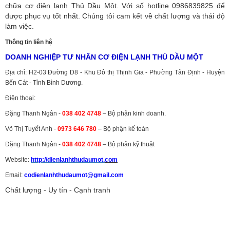
chữa cơ điện lạnh Thủ Dầu Một. Với số hotline 0986839825 để
được phục vụ tốt nhất. Chúng tôi cam kết về chất lượng và thái độ
làm việc.
Thông tin liên hệ
DOANH NGHIỆP TƯ NHÂN CƠ ĐIỆN LẠNH THỦ DẦU MỘT
Địa chỉ: H2-03 Đường D8 - Khu Đô thị Thịnh Gia - Phường Tân Định - Huyện
Bến Cát - Tỉnh Bình Dương.
Điện thoại:
Đặng Thanh Ngân -
038 402 4748
– Bộ phận kinh doanh.
Võ Thị Tuyết Anh -
0973 646 780
– Bộ phận kế toán
Đặng Thanh Ngân -
038 402 4748
– Bộ phận kỹ thuật
Website:
http://dienlanhthudaumot.
com
Email:
codienlanhthudaumot@gmail.com
Chất lượng - Uy tín - Cạnh tranh
Vận tải hàng hóa
,
Dịch vụ hải quan ở Bình Dương
,
Dịch vụ hải
quan tại Bình Dương
,
Dịch vụ hải quan ở Hồ Chí Minh
,
Dịch vụ khai
báo hải quan tại Hồ Chí Minh
,
Công ty Dịch vụ hải quan ở Bình