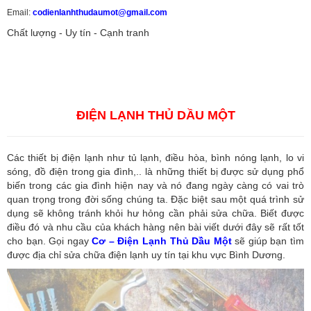
Email:
codienlanhthudaumot@gmail.com
Chất lượng - Uy tín - Cạnh tranh
Vận tải hàng hóa
,
Dịch vụ hải quan ở Bình Dương
,
Dịch vụ hải
quan tại Bình Dương
,
Dịch vụ hải quan ở Hồ Chí Minh
,
Dịch vụ khai
báo hải quan tại Hồ Chí Minh
,
Công ty Dịch vụ hải quan ở Bình
Dương
,
Công ty dịch vụ hải quan ở Hồ Chí Minh
ĐIỆN LẠNH THỦ DẦU MỘT
Các thiết bị điện lạnh như tủ lạnh, điều hòa, bình nóng lạnh, lo vi
sóng, đồ điện trong gia đình,.. là những thiết bị được sử dụng phổ
biến trong các gia đình hiện nay và nó đang ngày càng có vai trò
quan trọng trong đời sống chúng ta. Đặc biệt sau một quá trình sử
dụng sẽ không tránh khỏi hư hỏng cần phải sửa chữa. Biết được
điều đó và nhu cầu của khách hàng nên bài viết dưới đây sẽ rất tốt
cho bạn. Gọi ngay
Cơ – Điện Lạnh Thủ Dầu Một
sẽ giúp bạn tìm
được địa chỉ sửa chữa điện lạnh uy tín tại khu vực Bình Dương.