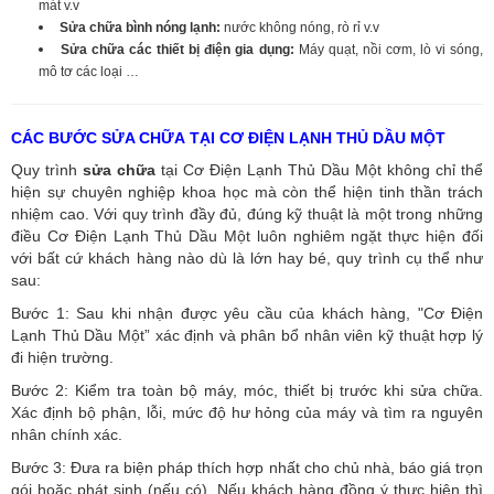
mát v.v
Sửa chữa bình nóng lạnh:
nước không nóng, rò rỉ v.v
Sửa chữa các thiết bị điện gia dụng:
Máy quạt, nồi cơm, lò vi sóng,
mô tơ các loại …
CÁC BƯỚC SỬA CHỮA TẠI CƠ ĐIỆN LẠNH THỦ DẦU MỘT
Quy trình
sửa chữa
tại Cơ Điện Lạnh Thủ Dầu Một không chỉ thể
hiện sự chuyên nghiệp khoa học mà còn thể hiện tinh thần trách
nhiệm cao. Với quy trình đầy đủ, đúng kỹ thuật là một trong những
điều Cơ Điện Lạnh Thủ Dầu Một luôn nghiêm ngặt thực hiện đối
với bất cứ khách hàng nào dù là lớn hay bé, quy trình cụ thể như
sau:
Bước 1: Sau khi nhận được yêu cầu của khách hàng, "Cơ Điện
Lạnh Thủ Dầu Một” xác định và phân bổ nhân viên kỹ thuật hợp lý
đi hiện trường.
Bước 2: Kiểm tra toàn bộ máy, móc, thiết bị trước khi sửa chữa.
Xác định bộ phận, lỗi, mức độ hư hỏng của máy và tìm ra nguyên
nhân chính xác.
Bước 3: Đưa ra biện pháp thích hợp nhất cho chủ nhà, báo giá trọn
gói hoặc phát sinh (nếu có).
Nếu khách hàng đồng ý thực hiện thì