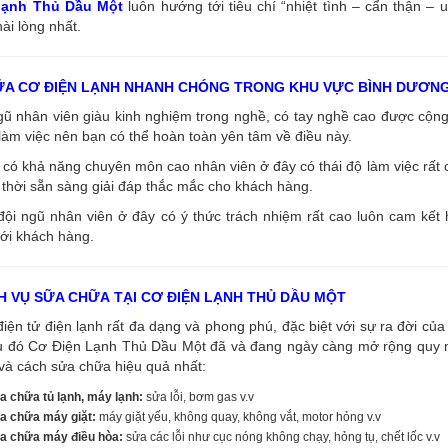
 lạnh Thủ Dầu Một
luôn hướng tới tiêu chí “nhiệt tình – cẩn thận – 
ài lòng nhất.
ỮA CƠ ĐIỆN LẠNH NHANH CHÓNG TRONG KHU VỰC BÌNH DƯƠN
ngũ nhân viên giàu kinh nghiệm trong nghề, có tay nghề cao được cộ
làm việc nên bạn có thể hoàn toàn yên tâm về điều này.
có khả năng chuyên môn cao nhân viên ở đây có thái độ làm việc rất c
thời sẵn sàng giải đáp thắc mắc cho khách hàng.
đội ngũ nhân viên ở đây có ý thức trách nhiệm rất cao luôn cam kết
ới khách hàng.
H VỤ SỮA CHỮA TẠI CƠ ĐIỆN LẠNH THỦ DẦU MỘT
điện tử điện lạnh rất đa dạng và phong phú, đặc biệt với sự ra đời của 
u đó Cơ Điện Lạnh Thủ Dầu Một đã và đang ngày càng mở rộng quy mô
và cách sửa chữa hiệu quả nhất:
a chữa tủ lạnh, máy lạnh:
sửa lỗi, bơm gas v.v
a chữa máy giặt:
máy giặt yếu, không quay, không vắt, motor hỏng v.v
a chữa máy điều hòa:
sửa các lỗi như cục nóng không chạy, hỏng tụ, chết lốc v.v