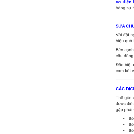
cơ điện
hàng sự h
SỬA CH
Với đội 
hiệu quả 
Bên cạnh 
cầu đồng 
Đặc biệt 
cam kết v
CÁC DỊC
Thế giới 
được điề
gặp phải 
Sử
Sử
Sử