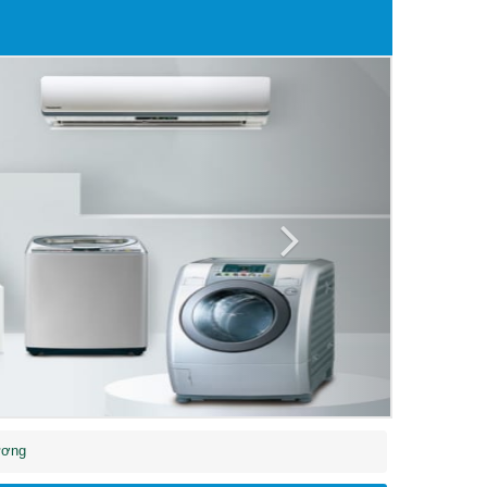
Next
ương