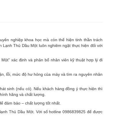
uyên nghiệp khoa học mà còn thể hiện tinh thần trách
ện Lạnh Thủ Dầu Một luôn nghiêm ngặt thực hiện đối với
ột” xác định và phân bổ nhân viên kỹ thuật hợp lý đi
hận, lỗi, mức độ hư hỏng của máy và tìm ra nguyên nhân
hát sinh (nếu có).
Nếu khách hàng đồng ý thực hiện thì
chính hãng và chất lượng.
ể đảm bảo – chất lượng tốt nhất.
ện lạnh Thủ Dầu Một. Với số hotline 0986839825 để được