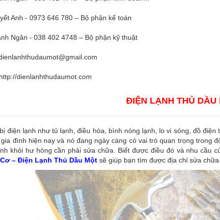
yết Anh - 0973 646 780 – Bộ phận kế toán
nh Ngân - 038 402 4748 – Bộ phận kỹ thuật
dienlanhthudaumot@gmail.com
http://dienlanhthudaumot.com
ĐIỆN LẠNH THỦ DẦU
 bị điện lạnh như tủ lạnh, điều hòa, bình nóng lạnh, lo vi sóng, đồ điện
 gia đình hiện nay và nó đang ngày càng có vai trò quan trọng trong đ
nh khỏi hư hỏng cần phải sửa chữa. Biết được điều đó và nhu cầu củ
Cơ – Điện Lạnh Thủ Dầu Một
sẽ giúp bạn tìm được địa chỉ sửa chữa 