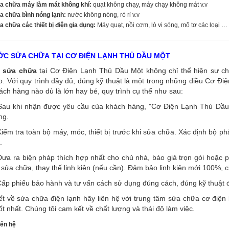
a chữa máy làm mát không khí:
quạt không chạy, máy chạy không mát v.v
a chữa bình nóng lạnh:
nước không nóng, rò rỉ v.v
 chữa các thiết bị điện gia dụng:
Máy quạt, nồi cơm, lò vi sóng, mô tơ các loại …
C SỬA CHỮA TẠI CƠ ĐIỆN LẠNH THỦ DẦU MỘT
sửa chữa
tại Cơ Điện Lạnh Thủ Dầu Một không chỉ thể hiện sự ch
. Với quy trình đầy đủ, đúng kỹ thuật là một trong những điều Cơ Đi
ách hàng nào dù là lớn hay bé, quy trình cụ thể như sau:
Sau khi nhận được yêu cầu của khách hàng, "Cơ Điện Lạnh Thủ Dầu M
ng.
iểm tra toàn bộ máy, móc, thiết bị trước khi sửa chữa. Xác định bộ p
.
ưa ra biện pháp thích hợp nhất cho chủ nhà, báo giá trọn gói hoặc p
 sửa chữa, thay thế linh kiện (nếu cần). Đảm bảo linh kiện mới 100%, 
ấp phiếu bảo hành và tư vấn cách sử dụng đúng cách, đúng kỹ thuật đ
iết về sửa chữa điện lạnh hãy liên hệ với trung tâm sửa chữa cơ đi
ốt nhất. Chúng tôi cam kết về chất lượng và thái độ làm việc.
iên hệ