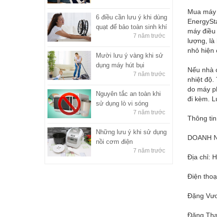
Mua máy l
6 điều cần lưu ý khi dùng
EnergySta
quạt để bảo toàn sinh khí
máy điều 
7 năm trước
lượng, là
nhỏ hiện 
Mười lưu ý vàng khi sử
dụng máy hút bụi
Nếu nhà c
7 năm trước
nhiệt độ.
do máy ph
Nguyên tắc an toàn khi
đi kèm. L
sử dụng lò vi sóng
7 năm trước
Thông tin
Những lưu ý khi sử dụng
DOANH N
nồi cơm điện
7 năm trước
Địa chỉ: 
Điện thoạ
Đặng Vươ
Đặng Tha