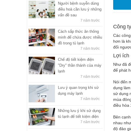
Người bệnh suyễn dùng
điều hoà cần lưu ý những
vấn đề sau
7 năm trước
Công ty
Cách sắp thức ăn thông
Các công 
minh để chứa được nhiều
hơn là kh
đồ trong tủ lạnh
đổi ngược
7 năm trước
Lợi ích
Chế độ tiết kiệm điện
Như đã đề
"Dry" thần thánh của máy
để phát h
lạnh
7 năm trước
Nói đến m
Lưu ý quan trọng khi sử
dụng làm 
dụng máy lạnh
sử dụng n
7 năm trước
mùa đông 
điều hòa 
Những lưu ý khi sử dụng
tủ lạnh để tiết kiệm điện
Bên cạnh 
7 năm trước
nhau như
độ đảo gi