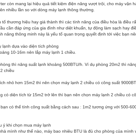
rter còn mang lại hiệu quả tiết kiệm điện năng vượt trội, cho máy vận 
ên nhiều lần so với dòng máy lạnh thông thường.
 tố thương hiệu hay giá thành thì các tính năng của điều hòa là điều 
ầu cần đáp ứng của gia đình như diệt khuẩn, tự động làm sạch hay điề
h năng thông minh này là yếu tố quan trọng quyết định tới việc bạn nê
 lạnh dựa vào diện tích phòng
oảng 10-16m nên lắp máy lạnh 1 chiều.
hòng thì năng suất lạnh khoảng 500BTU/h. Ví dụ phòng 20m2 thì năn
2 chiều
tích nhỏ hơn 15m2 thì nên chọn máy lạnh 2 chiều có công suất 9000B
 có diện tích từ 15m2 trở lên thì bạn nên chọn máy lạnh 2 chiều có c
bạn có thể tính công suất bằng cách sau : 1m2 tương ứng với 500-600 
u ý khi chọn mua máy lạnh
hà mình như thế nào, máy bao nhiêu BTU là đủ cho phòng của mình và