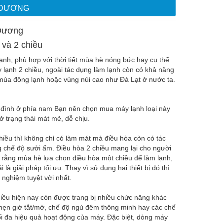
H DƯƠNG
 Dương
 và 2 chiều
lạnh, phù hợp với thời tiết mùa hè nóng bức hay cụ thể
 lạnh 2 chiều, ngoài tác dụng làm lạnh còn có khả năng
 mùa đông lạnh hoặc vùng núi cao như Đà Lạt ở nước ta.
ia đình ở phía nam Bạn nên chọn mua máy lạnh loại này
 trạng thái mát mẻ, dễ chịu.
hiều thì không chỉ có làm mát mà điều hòa còn có tác
g chế độ sưởi ấm. Điều hòa 2 chiều mang lại cho người
 rằng mùa hè lựa chọn điều hòa một chiều để làm lạnh,
à giải pháp tối ưu. Thay vì sử dụng hai thiết bị đó thì
 nghiệm tuyệt vời nhất.
iều hiện nay còn được trang bị nhiều chức năng khác
hẹn giờ tắt/mở, chế độ ngủ đêm thông minh hay các chế
ối đa hiệu quả hoạt động của máy. Đặc biệt, dòng máy