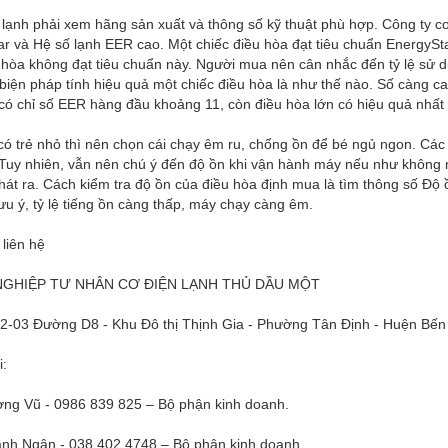
ạnh phải xem hãng sản xuất và thông số kỹ thuật phù hợp. Công ty c
r và Hệ số lạnh EER cao. Một chiếc điều hòa đạt tiêu chuẩn EnergyStar
hòa không đạt tiêu chuẩn này. Người mua nên cân nhắc đến tỷ lệ sử d
 biện pháp tính hiệu quả một chiếc điều hòa là như thế nào. Số càng c
có chỉ số EER hàng đầu khoảng 11, còn điều hòa lớn có hiệu quả nhất 
ó trẻ nhỏ thì nên chọn cái chạy êm ru, chống ồn để bé ngủ ngon. Cá
 Tuy nhiên, vẫn nên chú ý đến độ ồn khi vận hành máy nếu như không 
át ra. Cách kiểm tra độ ồn của điều hòa định mua là tìm thông số Độ
ưu ý, tỷ lệ tiếng ồn càng thấp, máy chạy càng êm.
 liên hệ
GHIỆP TƯ NHÂN CƠ ĐIỆN LẠNH THỦ DẦU MỘT
H2-03 Đường D8 - Khu Đô thị Thịnh Gia - Phường Tân Định - Huện Bến
i:
ng Vũ - 0986 839 825 – Bộ phận kinh doanh.
nh Ngân - 038 402 4748 – Bộ phận kinh doanh.