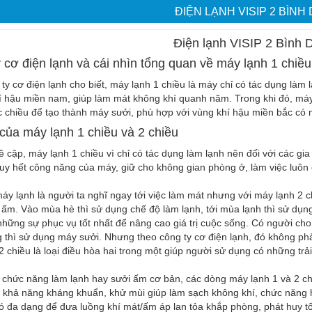
ĐIỆN LẠNH VISIP 2 BÌN
Điện lạnh VISIP 2 Bình
 cơ điện lạnh và cái nhìn tổng quan về máy lạnh 1 chiều
ty cơ điện lạnh cho biết, máy lạnh 1 chiều là máy chỉ có tác dụng làm 
í hậu miền nam, giúp làm mát không khí quanh năm. Trong khi đó, máy
 chiều để tạo thành máy sưởi, phù hợp với vùng khí hậu miền bắc có
 của máy lạnh 1 chiều và 2 chiều
 cập, máy lạnh 1 chiều vì chỉ có tác dụng làm lạnh nên đối với các g
uy hết công năng của máy, giữ cho không gian phòng ở, làm việc luôn ở
áy lạnh là người ta nghĩ ngay tới việc làm mát nhưng với máy lạnh 2 c
ấm. Vào mùa hè thì sử dụng chế độ làm lạnh, tới mùa lạnh thì sử dụn
hững sự phục vụ tốt nhất để nâng cao giá trị cuộc sống. Có người cho
thì sử dụng máy sưởi. Nhưng theo công ty cơ điện lạnh, đó không phải l
2 chiều là loại điều hòa hai trong một giúp người sử dụng có những trải
chức năng làm lạnh hay sưởi ấm cơ bản, các dòng máy lạnh 1 và 2 ch
 khả năng kháng khuẩn, khử mùi giúp làm sạch không khí, chức năng 
ó đa dạng để đưa luồng khí mát/ấm áp lan tỏa khắp phòng, phát huy t