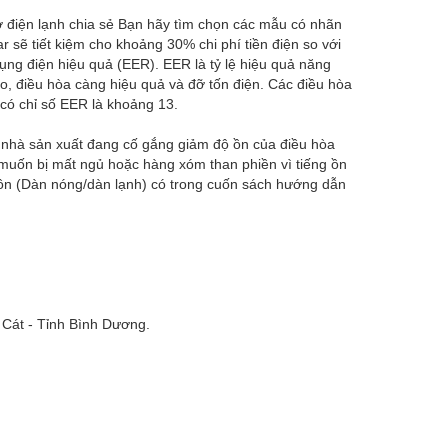
ơ điện lạnh chia sẻ Bạn hãy tìm chọn các mẫu có nhãn
 sẽ tiết kiệm cho khoảng 30% chi phí tiền điện so với
ụng điện hiệu quả (EER). EER là tỷ lệ hiệu quả năng
ao, điều hòa càng hiệu quả và đỡ tốn điện. Các điều hòa
có chỉ số EER là khoảng 13.
c nhà sản xuất đang cố gắng giảm độ ồn của điều hòa
muốn bị mất ngủ hoặc hàng xóm than phiền vì tiếng ồn
 ồn (Dàn nóng/dàn lạnh) có trong cuốn sách hướng dẫn
 Cát - Tỉnh Bình Dương.