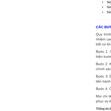
Sử
Sử
Sửa
CÁC BƯỚ
Quy trình
nhiệm cao
bất cứ kh
Bước 1: 
hiện trườ
Bước 2: K
chính xác
Bước 3: Đ
tiến hành
Bước 4: C
Mọi chi t
phục vụ t
Thông tin l