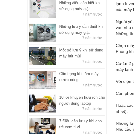
Những điều cần biết khi
lạnh Inve
sử dụng máy giặt
của máy l
7 năm trước
Ngoài yếu
Những lưu ý cần thiết khi
vào nhu c
sử dụng máy giặt
Những tín
7 năm trước
Chọn máy
Một số lưu ý khi sử dụng
Phòng kh
máy hút mùi
7 năm trước
Cứ 1m2 p
máy lạnh 
Cẩn trọng khi tắm máy
nước nóng
Với diện 
7 năm trước
Căn phòng
10 lời khuyên hữu ích cho
người dùng laptop
Hoặc các 
7 năm trước
nhiệt).
7 Điều cần lưu ý khi cho
Những lư
trẻ xem ti vi
Nhu cầu n
7 năm trước