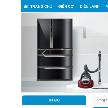
TRANG CHỦ
ĐIỆN CƠ
ĐIỆN LẠNH
M
Previous
TIN MỚI
Trang c