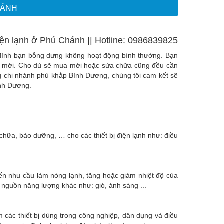
HÁNH
ện lạnh ở Phú Chánh || Hotline: 0986839825
ia đình bạn bỗng dưng không hoạt động bình thường. Bạn
cái mới. Cho dù sẽ mua mới hoặc sửa chữa cũng đều cần
ng chi nhánh phủ khắp Bình Dương, chúng tôi cam kết sẽ
ình Dương.
hữa, bảo dưỡng, … cho các thiết bị điện lạnh như: điều
 đến nhu cầu làm nóng lạnh, tăng hoặc giảm nhiệt độ của
c nguồn năng lượng khác như: gió, ánh sáng ...
m các thiết bị dùng trong công nghiệp, dân dụng và điều