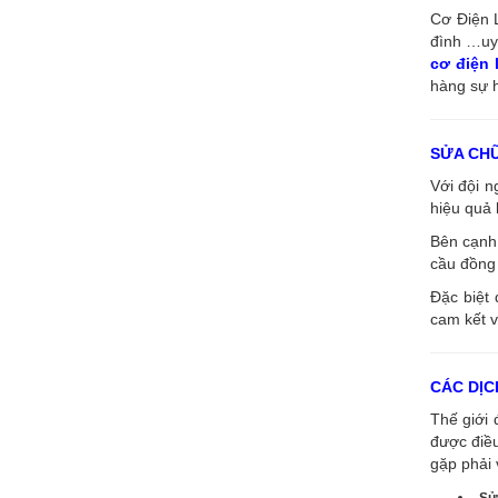
Cơ Điện L
đình …uy 
cơ điện
hàng sự h
SỬA CH
Với đội 
hiệu quả 
Bên cạnh 
cầu đồng 
Đặc biệt 
cam kết v
CÁC DỊC
Thế giới 
được điề
gặp phải 
Sử