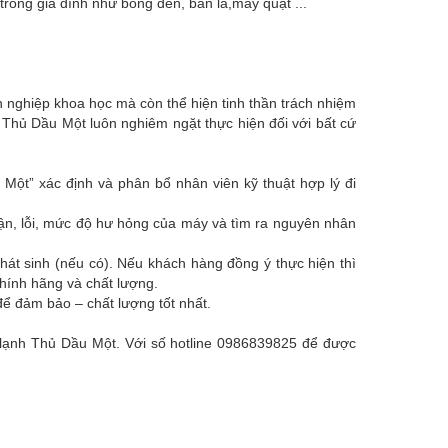
trong gia đình như bóng đèn, bàn là,máy quạt ...
 nghiệp khoa học mà còn thể hiện tinh thần trách nhiệm
 Thủ Dầu Một luôn nghiêm ngặt thực hiện đối với bất cứ
ột” xác định và phân bổ nhân viên kỹ thuật hợp lý đi
hận, lỗi, mức độ hư hỏng của máy và tìm ra nguyên nhân
hát sinh (nếu có). Nếu khách hàng đồng ý thực hiện thì
chính hãng và chất lượng.
ể đảm bảo – chất lượng tốt nhất.
ện lạnh Thủ Dầu Một. Với số hotline 0986839825 để được