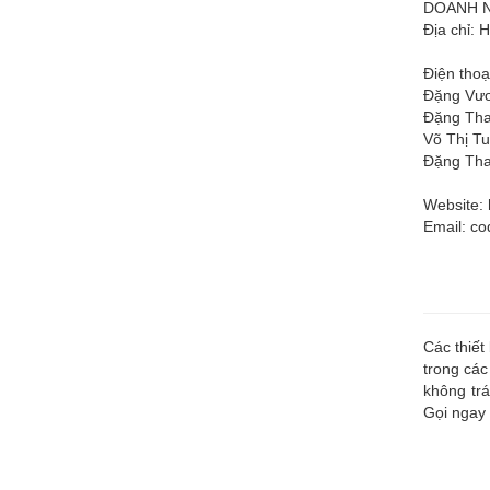
DOANH N
Địa chỉ: 
Điện thoạ
Đặng Vươ
Đặng Tha
Võ Thị Tu
Đặng Tha
Website: 
Email:
co
Các thiết
trong các
không trá
Gọi ngay