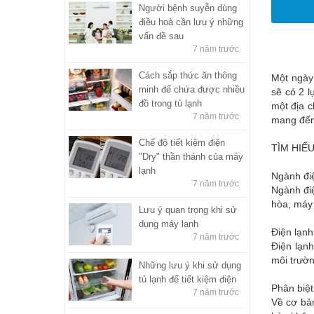
Người bệnh suyễn dùng
điều hoà cần lưu ý những
vấn đề sau
7 năm trước
Cách sắp thức ăn thông
Một ngày 
minh để chứa được nhiều
sẽ có 2 
đồ trong tủ lạnh
một địa c
7 năm trước
mang đến 
Chế độ tiết kiệm điện
TÌM HIỂ
"Dry" thần thánh của máy
lạnh
Ngành điệ
7 năm trước
Ngành điệ
hòa, máy 
Lưu ý quan trọng khi sử
dụng máy lạnh
Điện lạnh
7 năm trước
Điện lạnh
môi trườn
Những lưu ý khi sử dụng
tủ lạnh để tiết kiệm điện
Phân biệt
7 năm trước
Về cơ bản