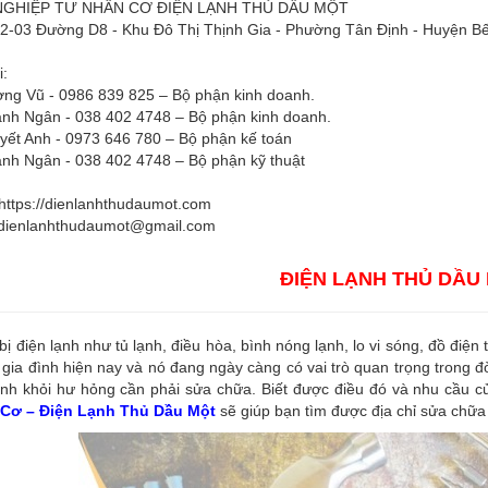
GHIỆP TƯ NHÂN CƠ ĐIỆN LẠNH THỦ DẦU MỘT
H2-03 Đường D8 - Khu Đô Thị Thịnh Gia - Phường Tân Định - Huyện Bế
i:
ng Vũ - 0986 839 825 – Bộ phận kinh doanh.
nh Ngân - 038 402 4748 – Bộ phận kinh doanh.
yết Anh - 0973 646 780 – Bộ phận kế toán
nh Ngân - 038 402 4748 – Bộ phận kỹ thuật
https://dienlanhthudaumot.com
dienlanhthudaumot@gmail.com
ĐIỆN LẠNH THỦ DẦU
 bị điện lạnh như tủ lạnh, điều hòa, bình nóng lạnh, lo vi sóng, đồ điện
 gia đình hiện nay và nó đang ngày càng có vai trò quan trọng trong đ
nh khỏi hư hỏng cần phải sửa chữa. Biết được điều đó và nhu cầu củ
Cơ – Điện Lạnh Thủ Dầu Một
sẽ giúp bạn tìm được địa chỉ sửa chữa 