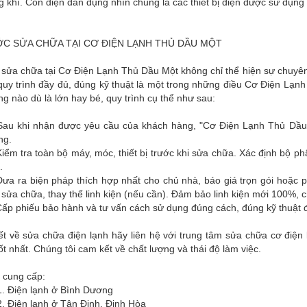
 khí. Còn điện dân dụng nhìn chung là các thiết bị điện được sử dụng 
C SỬA CHỮA TẠI CƠ ĐIỆN LẠNH THỦ DẦU MỘT
 sửa chữa tại Cơ Điện Lạnh Thủ Dầu Một không chỉ thể hiện sự chuyên
quy trình đầy đủ, đúng kỹ thuật là một trong những điều Cơ Điện Lạnh
g nào dù là lớn hay bé, quy trình cụ thể như sau:
Sau khi nhận được yêu cầu của khách hàng, "Cơ Điện Lạnh Thủ Dầu M
ng.
iểm tra toàn bộ máy, móc, thiết bị trước khi sửa chữa. Xác định bộ p
.
ưa ra biện pháp thích hợp nhất cho chủ nhà, báo giá trọn gói hoặc p
 sửa chữa, thay thế linh kiện (nếu cần). Đảm bảo linh kiện mới 100%, 
ấp phiếu bảo hành và tư vấn cách sử dụng đúng cách, đúng kỹ thuật đ
iết về sửa chữa điện lạnh hãy liên hệ với trung tâm sửa chữa cơ đi
ốt nhất. Chúng tôi cam kết về chất lượng và thái độ làm việc.
 cung cấp:
n lạnh ở Bình Dương
 lạnh ở Tân Định, Định Hòa