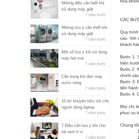
hòa không
Những điều cần biết khi
sử dụng máy giặt
7 năm trước
CÁC BƯỚ
Những lưu ý cần thiết khi
Quy trình
sử dụng máy giặt
cao. Với 
7 năm trước
khách hàn
Một số lưu ý khi sử dụng
Bước 1: 
máy hút mùi
hiện trườ
7 năm trước
Bước 2: K
chính xác
Cẩn trọng khi tắm máy
Bước 3: Đ
nước nóng
tiến hành
7 năm trước
Bước 4: C
10 lời khuyên hữu ích cho
Mọi chi t
người dùng laptop
phục vụ t
7 năm trước
Chúng tôi
7 Điều cần lưu ý khi cho
1. Điệ
trẻ xem ti vi
2. Điện
7 năm trước