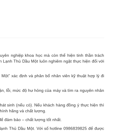
uyên nghiệp khoa học mà còn thể hiện tinh thần trách
ện Lạnh Thủ Dầu Một luôn nghiêm ngặt thực hiện đối với
ột” xác định và phân bổ nhân viên kỹ thuật hợp lý đi
hận, lỗi, mức độ hư hỏng của máy và tìm ra nguyên nhân
hát sinh (nếu có).
Nếu khách hàng đồng ý thực hiện thì
chính hãng và chất lượng.
ể đảm bảo – chất lượng tốt nhất.
ện lạnh Thủ Dầu Một. Với số hotline 0986839825 để được