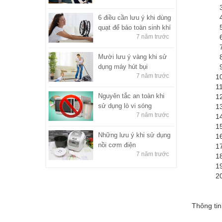
3. Điệ
4. Điệ
6 điều cần lưu ý khi dùng
5. Điệ
quạt để bảo toàn sinh khí
7 năm trước
6. Điệ
7. Điệ
Mười lưu ý vàng khi sử
8. Điệ
dụng máy hút bụi
9. Điệ
7 năm trước
10. Điệ
11. Đi
Nguyên tắc an toàn khi
12. Điệ
sử dụng lò vi sóng
13. Điệ
7 năm trước
14. Điệ
15. Đi
Những lưu ý khi sử dụng
16. Điệ
nồi cơm điện
17. Điệ
7 năm trước
18. Điệ
19. Điệ
20. Điệ
Thông tin