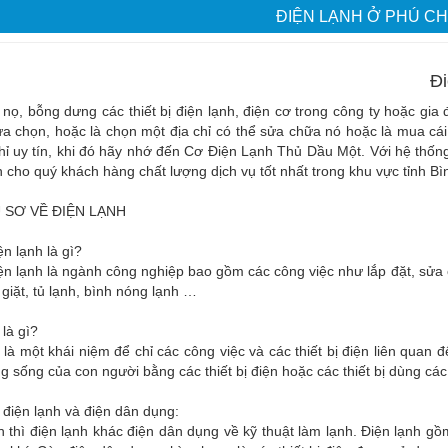
ĐIỆN LẠNH Ở PHÚ C
Đi
nọ, bỗng dưng các thiết bị điện lạnh, điện cơ trong công ty hoặc g
lựa chọn, hoặc là chọn một địa chỉ có thể sửa chữa nó hoặc là mua 
hỉ uy tín, khi đó hãy nhớ đến Cơ Điện Lạnh Thủ Dầu Một. Với hệ thố
cho quý khách hàng chất lượng dịch vụ tốt nhất trong khu vực tỉnh B
U SƠ VỀ ĐIỆN LẠNH
n lạnh là gì?
n lạnh là ngành công nghiệp bao gồm các công việc như lắp đặt, sửa c
giặt, tủ lạnh, bình nóng lạnh …
 là gì?
 là một khái niệm để chỉ các công việc và các thiết bị điện liên quan
g sống của con người bằng các thiết bị điện hoặc các thiết bị dùng cá
 điện lạnh và điện dân dụng:
 thì điện lạnh khác điện dân dụng về kỹ thuật làm lạnh. Điện lạnh gồ