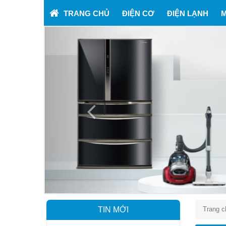
TRANG CHỦ
ĐIỆN CƠ
ĐIỆN LẠNH
M
Previous
TIN MỚI
Trang c