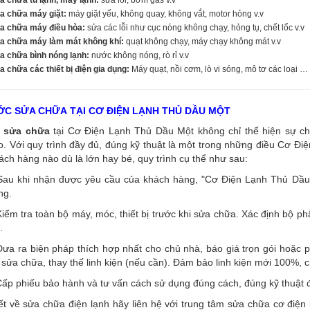
a chữa máy giặt:
máy giặt yếu, không quay, không vắt, motor hỏng v.v
a chữa máy điều hòa:
sửa các lỗi như cục nóng không chạy, hỏng tụ, chết lốc v.v
a chữa máy làm mát không khí:
quạt không chạy, máy chạy không mát v.v
a chữa bình nóng lạnh:
nước không nóng, rò rỉ v.v
 chữa các thiết bị điện gia dụng:
Máy quạt, nồi cơm, lò vi sóng, mô tơ các loại …
C SỬA CHỮA TẠI CƠ ĐIỆN LẠNH THỦ DẦU MỘT
sửa chữa
tại Cơ Điện Lạnh Thủ Dầu Một không chỉ thể hiện sự ch
. Với quy trình đầy đủ, đúng kỹ thuật là một trong những điều Cơ Đi
ách hàng nào dù là lớn hay bé, quy trình cụ thể như sau:
Sau khi nhận được yêu cầu của khách hàng, "Cơ Điện Lạnh Thủ Dầu M
ng.
iểm tra toàn bộ máy, móc, thiết bị trước khi sửa chữa. Xác định bộ p
.
ưa ra biện pháp thích hợp nhất cho chủ nhà, báo giá trọn gói hoặc p
 sửa chữa, thay thế linh kiện (nếu cần). Đảm bảo linh kiện mới 100%, 
ấp phiếu bảo hành và tư vấn cách sử dụng đúng cách, đúng kỹ thuật đ
iết về sửa chữa điện lạnh hãy liên hệ với trung tâm sửa chữa cơ đi