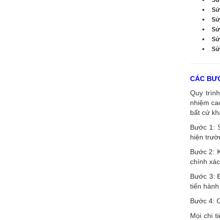
Sử
Sử
Sử
Sử
Sửa
CÁC BƯỚ
Quy trình
nhiệm cao
bất cứ kh
Bước 1: 
hiện trườ
Bước 2: K
chính xác
Bước 3: Đ
tiến hành
Bước 4: C
Mọi chi t