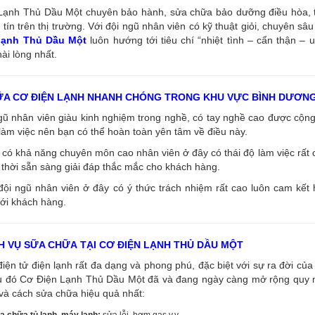
ạnh Thủ Dầu Một chuyên bảo hành, sửa chữa bảo dưỡng điều hòa, tủ l
tín trên thị trường. Với đội ngũ nhân viên có kỹ thuật giỏi, chuyên s
 lạnh Thủ Dầu Một
luôn hướng tới tiêu chí “nhiệt tình – cẩn thận – 
ài lòng nhất.
ỮA CƠ ĐIỆN LẠNH NHANH CHÓNG TRONG KHU VỰC BÌNH DƯƠN
ngũ nhân viên giàu kinh nghiệm trong nghề, có tay nghề cao được cộ
làm việc nên bạn có thể hoàn toàn yên tâm về điều này.
có khả năng chuyên môn cao nhân viên ở đây có thái độ làm việc rất c
thời sẵn sàng giải đáp thắc mắc cho khách hàng.
đội ngũ nhân viên ở đây có ý thức trách nhiệm rất cao luôn cam kết
ới khách hàng.
H VỤ SỮA CHỮA TẠI CƠ ĐIỆN LẠNH THỦ DẦU MỘT
điện tử điện lạnh rất đa dạng và phong phú, đặc biệt với sự ra đời của 
u đó Cơ Điện Lạnh Thủ Dầu Một đã và đang ngày càng mở rộng quy mô
và cách sửa chữa hiệu quả nhất:
a chữa tủ lạnh, máy lạnh:
sửa lỗi, bơm gas v.v