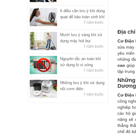
6 điều cần lưu ý khi dùng
quạt để bảo toàn sinh khí
7 năm trước
Địa chỉ
Mười lưu ý vàng khi sử
dụng máy hút bụi
Cơ Điện
7 năm trước
sửa máy 
yêu mến 
Nguyên tắc an toàn khi
những đị
sử dụng lò vi sóng
cao
giúp 
7 năm trước
tập trung
Những 
Những lưu ý khi sử dụng
Dương
nồi cơm điện
7 năm trước
Cơ Điện
công nghi
nghiệp hơ
các hộ gi
nặng sẽ 
thẳng thắ
chế độ bả