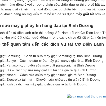
hách hàng đồng ý với phương pháp sửa chữa đưa ra thì thợ sẽ bắt tay v
lại máy giặt và kiểm tra hoạt động các bộ phận bên trong và bàn giao
ho khách hàng những kiến thức bổ ích để sử dụng
máy giặt
tốt hơn và 
ụ sửa máy giặt uy tín hàng đầu tại Bình Dương
nh điện tử điện lạnh trên thị trường Việt Nam đối với Cơ Điện Lạnh T
g khu phố đất chật người đông nhưng các dịch vụ đã rất phát triển t
 thể quan tâm đến các dịch vụ tại
Cơ Điện Lạnh
:
giặt Samsung – Cách tự sửa máy giặt Samsung tại nhà Bình Dương
iặt Sanyo – Cách tự sửa chữa máy giặt sanyo giá rẻ tại Bình Dương
giặt Panasonic, chuyên sửa máy giặt panasonic tại Bình Dương
iặt LG – Cách tự sửa máy giặt LG tại nhà giá rẻ tại Bình Dương
iặt hitachi – Cách sửa chữa máy giặt hitachi giá rẻ Bình Dương
iặt Electrolux tại nhà – Chuyên sửa chữa uy tín giá rẻ Bình Dương
iặt toshiba dịch vụ máy giặt toshiba giá rẻ tại Bình Dương