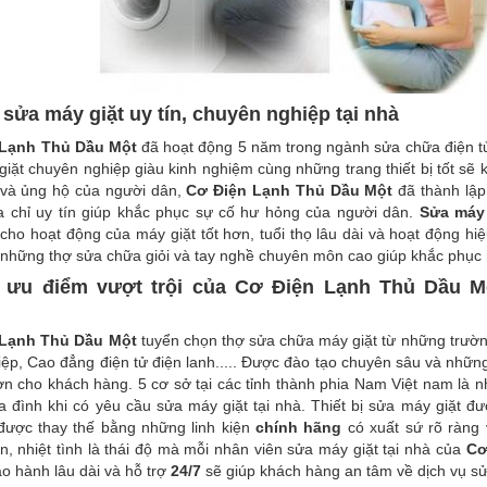
 sửa máy giặt uy tín, chuyên nghiệp tại nhà
 Lạnh Thủ Dầu Một
đã hoạt động 5 năm trong ngành sửa chữa điện tử
giặt chuyên nghiệp giàu kinh nghiệm cùng những trang thiết bị tốt 
và ủng hộ của người dân,
Cơ Điện Lạnh Thủ Dầu Một
đã thành lập
a chỉ uy tín giúp khắc phục sự cố hư hỏng của người dân.
Sửa máy 
cho hoạt động của máy giặt tốt hơn, tuổi thọ lâu dài và hoạt động hi
 những thợ sửa chữa giỏi và tay nghề chuyên môn cao giúp khắc phục
ưu điểm vượt trội của Cơ Điện Lạnh Thủ Dầu Một
 Lạnh Thủ Dầu Một
tuyển chọn thợ sửa chữa máy giặt từ những trường
ệp, Cao đẳng điện tử điện lanh..... Được đào tạo chuyên sâu và nhữ
n cho khách hàng. 5 cơ sở tại các tỉnh thành phia Nam Việt nam là n
a đình khi có yêu cầu sửa máy giặt tại nhà. Thiết bị sửa máy giặt đ
được thay thế bằng những linh kiện
chính hãng
có xuất sứ rõ ràng 
n, nhiệt tình là thái độ mà mỗi nhân viên sửa máy giặt tại nhà của
Cơ
o hành lâu dài và hỗ trợ
24/7
sẽ giúp khách hàng an tâm về dịch vụ s