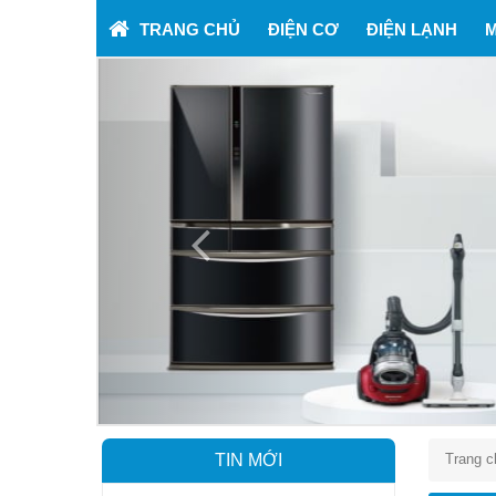
TRANG CHỦ
ĐIỆN CƠ
ĐIỆN LẠNH
M
Previous
TIN MỚI
Trang c