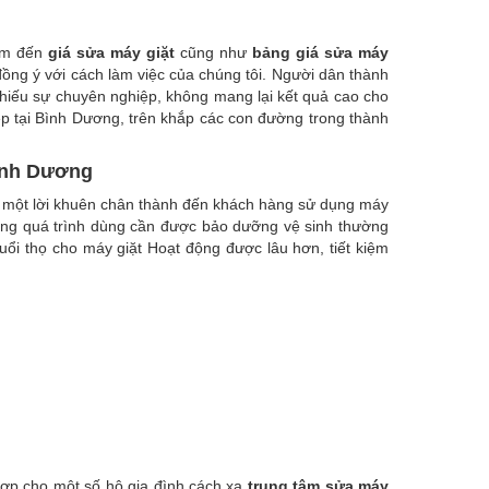
tâm đến
giá sửa máy giặt
cũng như
bảng giá sửa máy
ng ý với cách làm việc của chúng tôi. Người dân thành
thiếu sự chuyên nghiệp, không mang lại kết quả cao cho
p tại Bình Dương, trên khắp các con đường trong thành
Bình Dương
a một lời khuên chân thành đến khách hàng sử dụng máy
ong quá trình dùng cần được bảo dưỡng vệ sinh thường
tuổi thọ cho máy giặt Hoạt động được lâu hơn, tiết kiệm
 hợp cho một số hộ gia đình cách xa
trung tâm sửa máy