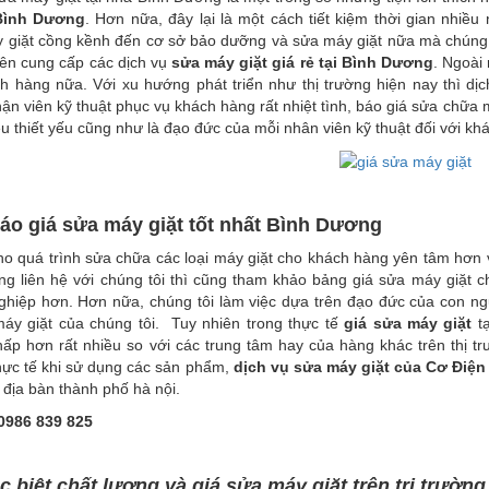
 Bình Dương
. Hơn nữa, đây lại là một cách tiết kiệm thời gian nhiề
 giặt cồng kềnh đến cơ sở bảo dưỡng và sửa máy giặt nữa mà chúng t
ên cung cấp các dịch vụ
sửa máy giặt giá rẻ tại Bình Dương
. Ngoài
 hàng nữa. Với xu hướng phát triển như thị trường hiện nay thì dị
n viên kỹ thuật phục vụ khách hàng rất nhiệt tình, báo giá sửa chữa 
ều thiết yếu cũng như là đạo đức của mỗi nhân viên kỹ thuật đối với kh
áo giá sửa máy giặt tốt nhất Bình Dương
ho quá trình sửa chữa các loại máy giặt cho khách hàng yên tâm hơn 
g liên hệ với chúng tôi thì cũng tham khảo bảng giá sửa máy giặt c
ghiệp hơn. Hơn nữa, chúng tôi làm việc dựa trên đạo đức của con n
máy giặt của chúng tôi. Tuy nhiên trong thực tế
giá sửa máy giặt
tạ
hấp hơn rất nhiều so với các trung tâm hay của hàng khác trên thị t
hực tế khi sử dụng các sản phẩm,
dịch vụ sửa máy giặt của Cơ Điệ
g địa bàn thành phố hà nội.
0986 839 825
 biệt chất lượng và giá sửa máy giặt trên trị trường