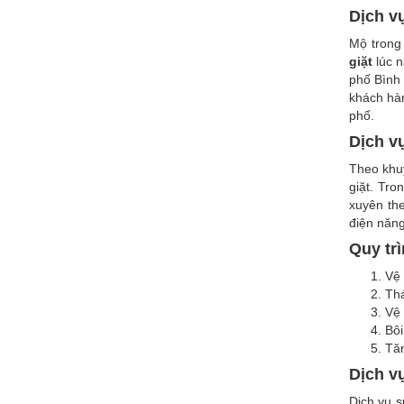
Dịch v
Mộ trong
giặt
lúc n
phố Bình 
khách hàn
phố.
Dịch v
Theo khuy
giặt. Tr
xuyên th
điện năng
Quy tr
Vệ 
Thá
Vệ 
Bôi
Tăn
Dịch v
Dịch vụ s