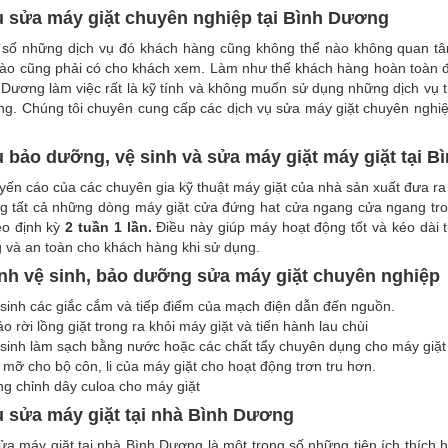
ụ sửa máy giặt chuyên nghiệp tại Bình Dương
 số những dịch vụ đó khách hàng cũng không thể nào không quan 
ào cũng phải có cho khách xem. Làm như thế khách hàng hoàn toàn đồ
Dương làm việc rất là kỹ tính và không muốn sử dụng những dịch vụ 
g. Chúng tôi chuyên cung cấp các dịch vụ sửa máy giặt chuyên nghiệ
ụ bảo dưỡng, vệ sinh và sửa máy giặt máy giặt tại 
ến cáo của các chuyên gia kỹ thuật máy giặt của nhà sản xuất đưa r
ong tất cả những dòng máy giặt cửa đứng hat cửa ngang cửa ngang tr
eo định kỳ
2 tuần 1 lần.
Điều này
giúp máy hoạt động tốt và kéo dài 
 và an toàn cho khách hàng khi sử dụng.
ình vệ sinh, bảo dưỡng sửa máy giặt chuyên nghiệp
sinh các giắc cắm và tiếp điểm của mạch điện dẫn đến nguồn.
o rời lồng giặt trong ra khỏi máy giặt và tiến hành lau chùi
sinh làm sạch bằng nước hoặc các chất tẩy chuyên dụng cho máy giặt
 mỡ cho bộ côn, li của máy giặt cho hoạt động trơn tru hơn.
g chỉnh dây culoa cho máy giặt
ụ sửa máy giặt tại nhà Bình Dương
ửa máy giặt tại nhà Bình Dương là một trong số những tiện ích thích