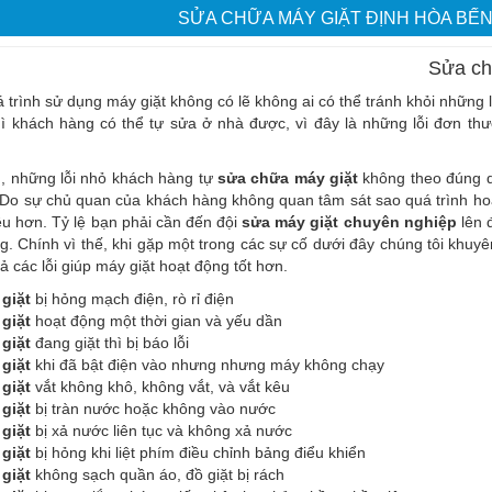
SỬA CHỮA MÁY GIẶT ĐỊNH HÒA BẾ
Sửa ch
 trình sử dụng máy giặt không có lẽ không ai có thể tránh khỏi những
ì khách hàng có thể tự sửa ở nhà được, vì đây là những lỗi đơn thư
n, những lỗi nhỏ khách hàng tự
sửa chữa máy giặt
không theo đúng q
 Do sự chủ quan của khách hàng không quan tâm sát sao quá trình ho
u hơn. Tỷ lệ bạn phải cần đến đội
sửa máy giặt chuyên nghiệp
lên 
g. Chính vì thế, khi gặp một trong các sự cố dưới đây chúng tôi khuy
cả các lỗi giúp máy giặt hoạt động tốt hơn.
giặt
bị hỏng mạch điện, rò rỉ điện
 giặt
hoạt động một thời gian và yếu dần
giặt
đang giặt thì bị báo lỗi
giặt
khi đã bật điện vào nhưng nhưng máy không chạy
giặt
vắt không khô, không vắt, và vắt kêu
giặt
bị tràn nước hoặc không vào nước
giặt
bị xả nước liên tục và không xả nước
giặt
bị hỏng khi liệt phím điều chỉnh bảng điểu khiển
giặt
không sạch quần áo, đồ giặt bị rách