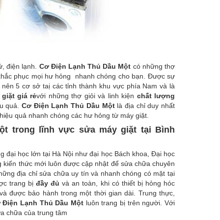
, điện lạnh.
Cơ Điện Lạnh Thủ Dầu Một
có những thợ
sẽ khắc phục mọi hư hỏng nhanh chóng cho bạn. Được sự
 nên 5 cơ sở taị các tỉnh thành khu vực phía Nam và là
giặt giá rẻ
với những thợ giỏi và linh kiện
chất lượng
ệu quả.
Cơ Điện Lạnh Thủ Dầu Một
là địa chỉ duy nhất
 hiệu quả nhanh chóng các hư hỏng từ máy giặt.
 trong lĩnh vực sửa máy giặt tại Bình
 đại học lớn tại Hà Nội như đại học Bách khoa, Đại học
ng kiến thức mới luôn được cập nhật để sửa chữa chuyên
hững địa chỉ sửa chữa uy tín và nhanh chóng có mặt tại
ược trang bị
đầy đủ
và an toàn, khi có thiết bị hỏng hóc
và được bảo hành trong một thời gian dài. Trung thực,
 Điện Lạnh Thủ Dầu Một
luôn trang bị trên người. Với
ửa chữa của trung tâm