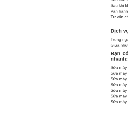
Sau khi k
Vận hành 
Tư vấn c
Dịch v
Trong ngà
Giữa nhữn
Bạn có
nhanh
Sửa máy 
Sửa máy g
Sửa máy 
Sửa máy g
Sửa máy g
Sửa máy g
Sửa máy g