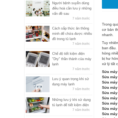
Người bệnh suyễn dùng
điều hoà cần lưu ý những
vấn đề sau
7 năm trước
Trong quá
Cách sắp thức ăn thông
cơ bản th
minh để chứa được nhiều
nhanh.
đồ trong tủ lạnh
Tuy nhiê
7 năm trước
ban đầu.
hỏng nhiề
Chế độ tiết kiệm điện
bị hư hỏn
"Dry" thần thánh của máy
xử lý tất 
lạnh
7 năm trước
Sửa máy 
Sửa máy
Lưu ý quan trọng khi sử
Sửa máy 
dụng máy lạnh
Sửa máy 
7 năm trước
Sửa máy 
Sửa máy 
Những lưu ý khi sử dụng
Sửa máy 
tủ lạnh để tiết kiệm điện
Sửa máy 
7 năm trước
Sửa máy 