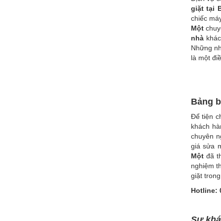
giặt tại
chiếc máy
Một
chuy
nhà
khách
Những nhậ
là một đi
Bảng b
Để tiện c
khách hàn
chuyên n
giá sửa 
Một
đã t
nghiệm t
giặt tron
Hotline:
Sự khác