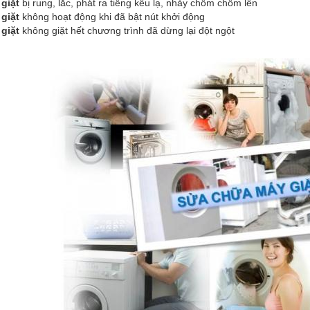
giặt
bị rung, lắc, phát ra tiếng kêu lạ, nhảy chồm chồm lên
giặt
không hoạt động khi đã bật nút khởi động
giặt
không giặt hết chương trình đã dừng lại đột ngột