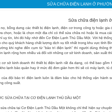
SỬA CHỮA ĐIỆN LẠNH Ở PHƯỜ
Sửa chữa điện lạnh 
nọ, bỗng dưng các thiết bị điện lạnh, điện cơ trong công ty hoặc g
lựa chọn, hoặc là chọn một địa chỉ có thể sửa chữa nó hoặc là mua 
hỉ uy tín, khi đó hãy nhớ đến Cơ Điện Lạnh Thủ Dầu Một. Với hệ thố
cho quý khách hàng chất lượng dịch vụ tốt nhất trong khu vực tỉnh B
ờng khi nghe đến cụm từ “bảo trì điện lạnh” thì người dùng thông t
iện lạnh rộng hơn nhiều và đối với những cơ sở kinh doanh, sản xuất th
 cơ sở kinh doanh thì thiết bị điện lạnh rất đa dạng, có thể bao gồm
kho lạnh bảo quản hay ở mức độ đơn giản hơn thì sẽ có máy lạnh, tủ 
 của đội bảo trì điện lanh luôn là đảm bảo cho hệ thống vận hành s
ng công suất.
C SỬA CHỮA TẠI CƠ ĐIỆN LẠNH THỦ DẦU MỘT
 sửa chữa tại Cơ Điện Lạnh Thủ Dầu Một không chỉ thể hiện sự chuyên