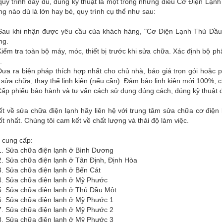
quy trình đầy đủ, đúng kỹ thuật là một trong những điều Cơ Điện Lạnh
g nào dù là lớn hay bé, quy trình cụ thể như sau:
Sau khi nhận được yêu cầu của khách hàng, "Cơ Điện Lạnh Thủ Dầu M
ng.
iểm tra toàn bộ máy, móc, thiết bị trước khi sửa chữa. Xác định bộ p
.
ưa ra biện pháp thích hợp nhất cho chủ nhà, báo giá trọn gói hoặc p
 sửa chữa, thay thế linh kiện (nếu cần). Đảm bảo linh kiện mới 100%, 
ấp phiếu bảo hành và tư vấn cách sử dụng đúng cách, đúng kỹ thuật đ
iết về sửa chữa điện lạnh hãy liên hệ với trung tâm sửa chữa cơ đi
ốt nhất. Chúng tôi cam kết về chất lượng và thái độ làm việc.
 cung cấp:
chữa điện lạnh ở Bình Dương
chữa điện lạnh ở Tân Định, Định Hòa
chữa điện lạnh ở Bến Cát
chữa điện lạnh ở Mỹ Phước
chữa điện lạnh ở Thủ Dầu Một
chữa điện lạnh ở Mỹ Phước 1
chữa điện lạnh ở Mỹ Phước 2
chữa điện lạnh ở Mỹ Phước 3