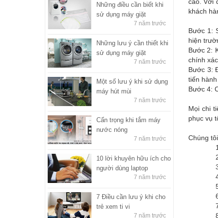
cao. Với 
Những điều cần biết khi
khách hàn
sử dụng máy giặt
7 năm trước
Bước 1: 
hiện trườ
Những lưu ý cần thiết khi
Bước 2: K
sử dụng máy giặt
chính xác
7 năm trước
Bước 3: Đ
tiến hành
Một số lưu ý khi sử dụng
Bước 4: C
máy hút mùi
7 năm trước
Mọi chi t
phục vụ t
Cẩn trọng khi tắm máy
nước nóng
Chúng tôi
7 năm trước
1. Sửa 
2. Sửa 
10 lời khuyên hữu ích cho
3. Sửa 
người dùng laptop
4. Sửa 
7 năm trước
5. Sửa 
6. Sửa 
7 Điều cần lưu ý khi cho
7. Sửa 
trẻ xem ti vi
8. Sửa 
7 năm trước