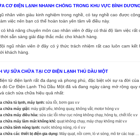
ỮA CƠ ĐIỆN LẠNH NHANH CHÓNG TRONG KHU VỰC BÌNH DƯƠN
ngũ nhân viên giàu kinh nghiệm trong nghề, có tay nghề cao được cộ
làm việc nên bạn có thể hoàn toàn yên tâm về điều này.
có khả năng chuyên môn cao nhân viên ở đây có thái độ làm việc rất c
thời sẵn sàng giải đáp thắc mắc cho khách hàng.
đội ngũ nhân viên ở đây có ý thức trách nhiệm rất cao luôn cam kết
ới khách hàng.
H VỤ SỮA CHỮA TẠI CƠ ĐIỆN LẠNH THỦ DẦU MỘT
điện tử điện lạnh rất đa dạng và phong phú, đặc biệt với sự ra đời của 
u đó Cơ Điện Lạnh Thủ Dầu Một đã và đang ngày càng mở rộng quy mô
và cách sửa chữa hiệu quả nhất:
a chữa tủ lạnh, máy lạnh:
sửa lỗi, bơm gas v.v
a chữa máy giặt:
máy giặt yếu, không quay, không vắt, motor hỏng v.v
a chữa máy điều hòa:
sửa các lỗi như cục nóng không chạy, hỏng tụ, chết lốc v.v
a chữa máy làm mát không khí:
quạt không chạy, máy chạy không mát v.v
a chữa bình nóng lạnh:
nước không nóng, rò rỉ v.v
 chữa các thiết bị điện gia dụng:
Máy quạt, nồi cơm, lò vi sóng, mô tơ các loại …