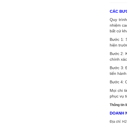
CÁC BƯỚ
Quy trình
nhiệm cao
bất cứ kh
Bước 1: 
hiện trườ
Bước 2: K
chính xác
Bước 3: Đ
tiến hành
Bước 4: C
Mọi chi t
phục vụ t
Thông tin l
DOANH N
Địa chỉ: H