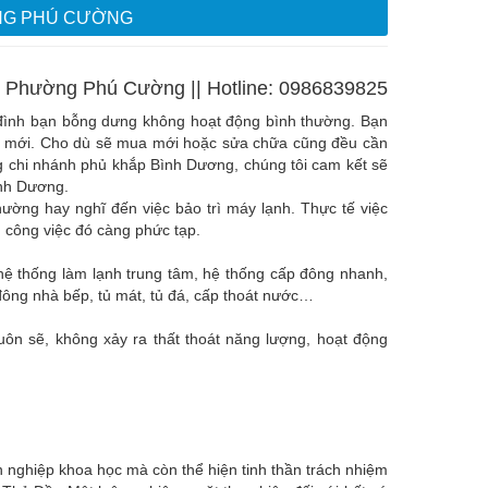
NG PHÚ CƯỜNG
ở Phường Phú Cường || Hotline: 0986839825
ia đình bạn bỗng dưng không hoạt động bình thường. Bạn
cái mới. Cho dù sẽ mua mới hoặc sửa chữa cũng đều cần
ng chi nhánh phủ khắp Bình Dương, chúng tôi cam kết sẽ
ình Dương.
hường hay nghĩ đến việc bảo trì máy lạnh. Thực tế việc
ì công việc đó càng phức tạp.
 hệ thống làm lạnh trung tâm, hệ thống cấp đông nhanh,
đông nhà bếp, tủ mát, tủ đá, cấp thoát nước…
uôn sẽ, không xảy ra thất thoát năng lượng, hoạt động
 nghiệp khoa học mà còn thể hiện tinh thần trách nhiệm