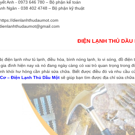
yết Anh - 0973 646 780 – Bộ phận kế toán
nh Ngân - 038 402 4748 – Bộ phận kỹ thuật
https://dienlanhthudaumot.com
dienlanhthudaumot@gmail.com
ĐIỆN LẠNH THỦ DẦU
 bị điện lạnh như tủ lạnh, điều hòa, bình nóng lạnh, lo vi sóng, đồ điện
 gia đình hiện nay và nó đang ngày càng có vai trò quan trọng trong đ
nh khỏi hư hỏng cần phải sửa chữa. Biết được điều đó và nhu cầu củ
Cơ – Điện Lạnh Thủ Dầu Một
sẽ giúp bạn tìm được địa chỉ sửa chữa 