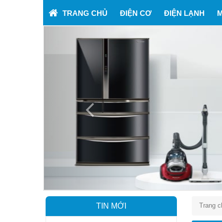
TRANG CHỦ
ĐIỆN CƠ
ĐIỆN LẠNH
M
Previous
TIN MỚI
Trang c