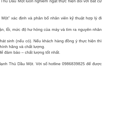
 Thủ Dầu Một luôn nghiêm ngặt thực hiện đối với bất cứ
ột” xác định và phân bổ nhân viên kỹ thuật hợp lý đi
hận, lỗi, mức độ hư hỏng của máy và tìm ra nguyên nhân
hát sinh (nếu có). Nếu khách hàng đồng ý thực hiện thì
chính hãng và chất lượng.
ể đảm bảo – chất lượng tốt nhất.
ện lạnh Thủ Dầu Một. Với số hotline 0986839825 để được