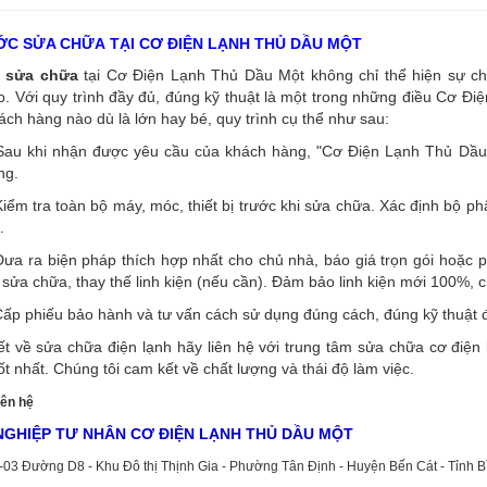
C SỬA CHỮA TẠI CƠ ĐIỆN LẠNH THỦ DẦU MỘT
sửa chữa
tại Cơ Điện Lạnh Thủ Dầu Một không chỉ thể hiện sự ch
. Với quy trình đầy đủ, đúng kỹ thuật là một trong những điều Cơ Đi
ách hàng nào dù là lớn hay bé, quy trình cụ thể như sau:
Sau khi nhận được yêu cầu của khách hàng, "Cơ Điện Lạnh Thủ Dầu M
ng.
iểm tra toàn bộ máy, móc, thiết bị trước khi sửa chữa. Xác định bộ p
.
ưa ra biện pháp thích hợp nhất cho chủ nhà, báo giá trọn gói hoặc p
 sửa chữa, thay thế linh kiện (nếu cần). Đảm bảo linh kiện mới 100%, 
ấp phiếu bảo hành và tư vấn cách sử dụng đúng cách, đúng kỹ thuật đ
iết về sửa chữa điện lạnh hãy liên hệ với trung tâm sửa chữa cơ đi
ốt nhất. Chúng tôi cam kết về chất lượng và thái độ làm việc.
iên hệ
GHIỆP TƯ NHÂN CƠ ĐIỆN LẠNH THỦ DẦU MỘT
2-03 Đường D8 - Khu Đô thị Thịnh Gia - Phường Tân Định - Huyện Bến Cát - Tỉnh 