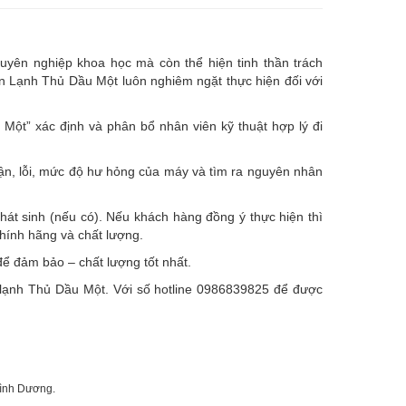
uyên nghiệp khoa học mà còn thể hiện tinh thần trách
ện Lạnh Thủ Dầu Một luôn nghiêm ngặt thực hiện đối với
ột” xác định và phân bổ nhân viên kỹ thuật hợp lý đi
hận, lỗi, mức độ hư hỏng của máy và tìm ra nguyên nhân
hát sinh (nếu có).
Nếu khách hàng đồng ý thực hiện thì
chính hãng và chất lượng.
ể đảm bảo – chất lượng tốt nhất.
ện lạnh Thủ Dầu Một. Với số hotline 0986839825 để được
Bình Dương.