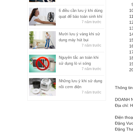
9. Sửa 
10. Sửa
6 điều cần lưu ý khi dùng
11. Sửa
quạt để bảo toàn sinh khí
7 năm trước
12. Sửa
13. Sửa
Mười lưu ý vàng khi sử
14. Sửa
dụng máy hút bụi
15. Sửa
7 năm trước
16. Sửa
17. Sửa
Nguyên tắc an toàn khi
18. Sửa
sử dụng lò vi sóng
19. Sửa
7 năm trước
20. Sửa
Những lưu ý khi sử dụng
nồi cơm điện
Thông tin
7 năm trước
DOANH N
Địa chỉ: 
Điện thoạ
Đặng Vươ
Đặng Tha