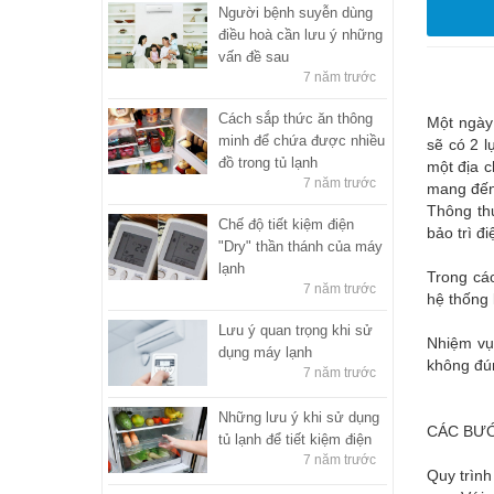
Người bệnh suyễn dùng
điều hoà cần lưu ý những
vấn đề sau
7 năm trước
Cách sắp thức ăn thông
Một ngày 
minh để chứa được nhiều
sẽ có 2 
đồ trong tủ lạnh
một địa c
7 năm trước
mang đến 
Thông thư
Chế độ tiết kiệm điện
bảo trì đ
"Dry" thần thánh của máy
lạnh
Trong các
7 năm trước
hệ thống 
Lưu ý quan trọng khi sử
Nhiệm vụ
dụng máy lạnh
không đú
7 năm trước
Những lưu ý khi sử dụng
CÁC BƯỚ
tủ lạnh để tiết kiệm điện
7 năm trước
Quy trình