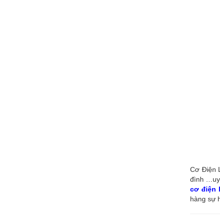
Cơ Điện L
đình …uy 
cơ điện
hàng sự h