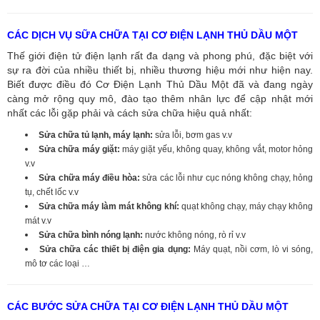
CÁC DỊCH VỤ SỮA CHỮA TẠI CƠ ĐIỆN LẠNH THỦ DẦU MỘT
Thế giới điện tử điện lạnh rất đa dạng và phong phú, đặc biệt với
sự ra đời của nhiều thiết bị, nhiều thương hiệu mới như hiện nay.
Biết được điều đó Cơ Điện Lạnh Thủ Dầu Một đã và đang ngày
càng mở rộng quy mô, đào tạo thêm nhân lực để cập nhật mới
nhất các lỗi gặp phải và cách sửa chữa hiệu quả nhất:
Sửa chữa tủ lạnh, máy lạnh:
sửa lỗi, bơm gas v.v
Sửa chữa máy giặt:
máy giặt yếu, không quay, không vắt, motor hỏng
v.v
Sửa chữa máy điều hòa:
sửa các lỗi như cục nóng không chạy, hỏng
tụ, chết lốc v.v
Sửa chữa máy làm mát không khí:
quạt không chạy, máy chạy không
mát v.v
Sửa chữa bình nóng lạnh:
nước không nóng, rò rỉ v.v
Sửa chữa các thiết bị điện gia dụng:
Máy quạt, nồi cơm, lò vi sóng,
mô tơ các loại …
CÁC BƯỚC SỬA CHỮA TẠI CƠ ĐIỆN LẠNH THỦ DẦU MỘT