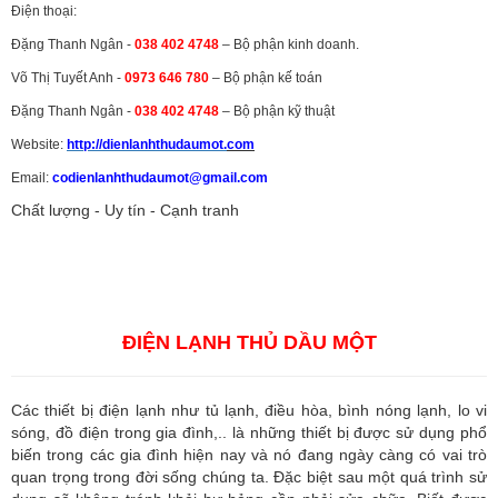
Điện thoại:
Đặng Thanh Ngân -
038 402 4748
– Bộ phận kinh doanh.
Võ Thị Tuyết Anh -
0973 646 780
– Bộ phận kế toán
Đặng Thanh Ngân -
038 402 4748
– Bộ phận kỹ thuật
Website:
http://dienlanhthudaumot.
com
Email:
codienlanhthudaumot@gmail.com
Chất lượng - Uy tín - Cạnh tranh
Vận tải hàng hóa
,
Dịch vụ hải quan ở Bình Dương
,
Dịch vụ hải
quan tại Bình Dương
,
Dịch vụ hải quan ở Hồ Chí Minh
,
Dịch vụ khai
báo hải quan tại Hồ Chí Minh
,
Công ty Dịch vụ hải quan ở Bình
Dương
,
Công ty dịch vụ hải quan ở Hồ Chí Minh
ĐIỆN LẠNH THỦ DẦU MỘT
Các thiết bị điện lạnh như tủ lạnh, điều hòa, bình nóng lạnh, lo vi
sóng, đồ điện trong gia đình,.. là những thiết bị được sử dụng phổ
biến trong các gia đình hiện nay và nó đang ngày càng có vai trò
quan trọng trong đời sống chúng ta. Đặc biệt sau một quá trình sử