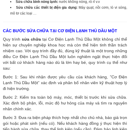
Sửa chữa bình nóng lạnh:
nước không nóng, rò rỉ v.v
Sửa chữa các thiết bị điện gia dụng:
Máy quạt, nồi cơm, lò vi sóng,
mô tơ các loại …
CÁC BƯỚC SỬA CHỮA TẠI CƠ ĐIỆN LẠNH THỦ DẦU MỘT
Quy trình
sửa chữa
tại Cơ Điện Lạnh Thủ Dầu Một không chỉ thể
hiện sự chuyên nghiệp khoa học mà còn thể hiện tinh thần trách
nhiệm cao. Với quy trình đầy đủ, đúng kỹ thuật là một trong những
điều Cơ Điện Lạnh Thủ Dầu Một luôn nghiêm ngặt thực hiện đối
với bất cứ khách hàng nào dù là lớn hay bé, quy trình cụ thể như
sau:
Bước 1: Sau khi nhận được yêu cầu của khách hàng, "Cơ Điện
Lạnh Thủ Dầu Một” xác định và phân bổ nhân viên kỹ thuật hợp lý
đi hiện trường.
Bước 2: Kiểm tra toàn bộ máy, móc, thiết bị trước khi sửa chữa.
Xác định bộ phận, lỗi, mức độ hư hỏng của máy và tìm ra nguyên
nhân chính xác.
Bước 3: Đưa ra biện pháp thích hợp nhất cho chủ nhà, báo giá trọn
gói hoặc phát sinh (nếu có).
Nếu khách hàng đồng ý thực hiện thì
tiến hành sửa chữa, thay thế linh kiện (nếu cần). Đảm bảo linh kiện