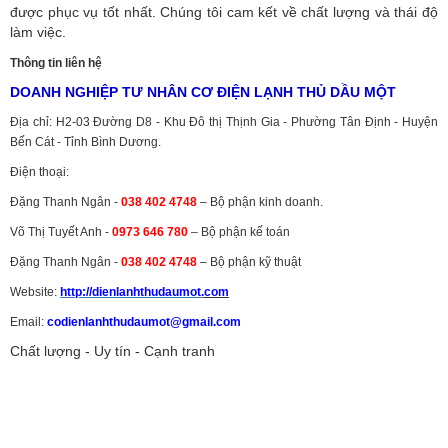
được phục vụ tốt nhất. Chúng tôi cam kết về chất lượng và thái độ
làm việc.
Thông tin liên hệ
DOANH NGHIỆP TƯ NHÂN CƠ ĐIỆN LẠNH THỦ DẦU MỘT
Địa chỉ: H2-03 Đường D8 - Khu Đô thị Thịnh Gia - Phường Tân Định - Huyện
Bến Cát - Tỉnh Bình Dương.
Điện thoại:
Đặng Thanh Ngân -
038 402 4748
– Bộ phận kinh doanh.
Võ Thị Tuyết Anh -
0973 646 780
– Bộ phận kế toán
Đặng Thanh Ngân -
038 402 4748
– Bộ phận kỹ thuật
Website:
http://dienlanhthudaumot.
com
Email:
codienlanhthudaumot@gmail.com
Chất lượng - Uy tín - Cạnh tranh
Vận tải hàng hóa
,
Dịch vụ hải quan ở Bình Dương
,
Dịch vụ hải
quan tại Bình Dương
,
Dịch vụ hải quan ở Hồ Chí Minh
,
Dịch vụ khai
báo hải quan tại Hồ Chí Minh
,
Công ty Dịch vụ hải quan ở Bình
Dương
,
Công ty dịch vụ hải quan ở Hồ Chí Minh