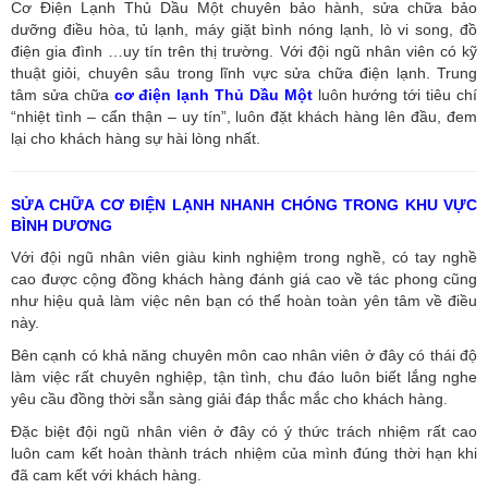
Cơ Điện Lạnh Thủ Dầu Một chuyên bảo hành, sửa chữa bảo
dưỡng điều hòa, tủ lạnh, máy giặt bình nóng lạnh, lò vi song, đồ
điện gia đình …uy tín trên thị trường. Với đội ngũ nhân viên có kỹ
thuật giỏi, chuyên sâu trong lĩnh vực sửa chữa điện lạnh. Trung
tâm sửa chữa
cơ điện lạnh Thủ Dầu Một
luôn hướng tới tiêu chí
“nhiệt tình – cẩn thận – uy tín”, luôn đặt khách hàng lên đầu, đem
lại cho khách hàng sự hài lòng nhất.
SỬA CHỮA CƠ ĐIỆN LẠNH NHANH CHÓNG TRONG KHU VỰC
BÌNH DƯƠNG
Với đội ngũ nhân viên giàu kinh nghiệm trong nghề, có tay nghề
cao được cộng đồng khách hàng đánh giá cao về tác phong cũng
như hiệu quả làm việc nên bạn có thể hoàn toàn yên tâm về điều
này.
Bên cạnh có khả năng chuyên môn cao nhân viên ở đây có thái độ
làm việc rất chuyên nghiệp, tận tình, chu đáo luôn biết lắng nghe
yêu cầu đồng thời sẵn sàng giải đáp thắc mắc cho khách hàng.
Đặc biệt đội ngũ nhân viên ở đây có ý thức trách nhiệm rất cao
luôn cam kết hoàn thành trách nhiệm của mình đúng thời hạn khi
đã cam kết với khách hàng.