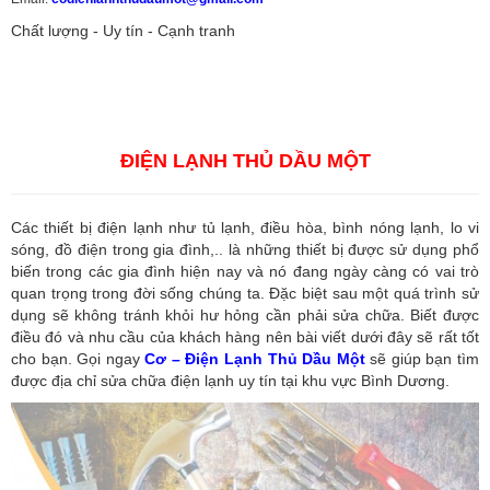
Chất lượng - Uy tín - Cạnh tranh
Vận tải hàng hóa
,
Dịch vụ hải quan ở Bình Dương
,
Dịch vụ hải
quan tại Bình Dương
,
Dịch vụ hải quan ở Hồ Chí Minh
,
Dịch vụ khai
báo hải quan tại Hồ Chí Minh
,
Công ty Dịch vụ hải quan ở Bình
Dương
,
Công ty dịch vụ hải quan ở Hồ Chí Minh
ĐIỆN LẠNH THỦ DẦU MỘT
Các thiết bị điện lạnh như tủ lạnh, điều hòa, bình nóng lạnh, lo vi
sóng, đồ điện trong gia đình,.. là những thiết bị được sử dụng phổ
biến trong các gia đình hiện nay và nó đang ngày càng có vai trò
quan trọng trong đời sống chúng ta. Đặc biệt sau một quá trình sử
dụng sẽ không tránh khỏi hư hỏng cần phải sửa chữa. Biết được
điều đó và nhu cầu của khách hàng nên bài viết dưới đây sẽ rất tốt
cho bạn. Gọi ngay
Cơ – Điện Lạnh Thủ Dầu Một
sẽ giúp bạn tìm
được địa chỉ sửa chữa điện lạnh uy tín tại khu vực Bình Dương.