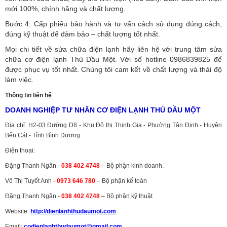
mới 100%, chính hãng và chất lượng.
Bước 4: Cấp phiếu bảo hành và tư vấn cách sử dụng đúng cách,
đúng kỹ thuật để đảm bảo – chất lượng tốt nhất.
Mọi chi tiết về sửa chữa điện lạnh hãy liên hệ với trung tâm sửa
chữa cơ điện lạnh Thủ Dầu Một. Với số hotline 0986839825 để
được phục vụ tốt nhất. Chúng tôi cam kết về chất lượng và thái độ
làm việc.
Thông tin liên hệ
DOANH NGHIỆP TƯ NHÂN CƠ ĐIỆN LẠNH THỦ DẦU MỘT
Địa chỉ: H2-03 Đường D8 - Khu Đô thị Thịnh Gia - Phường Tân Định - Huyện
Bến Cát - Tỉnh Bình Dương.
Điện thoại:
Đặng Thanh Ngân -
038 402 4748
– Bộ phận kinh doanh.
Võ Thị Tuyết Anh -
0973 646 780
– Bộ phận kế toán
Đặng Thanh Ngân -
038 402 4748
– Bộ phận kỹ thuật
Website:
http://dienlanhthudaumot.
com
Email:
codienlanhthudaumot@gmail.com