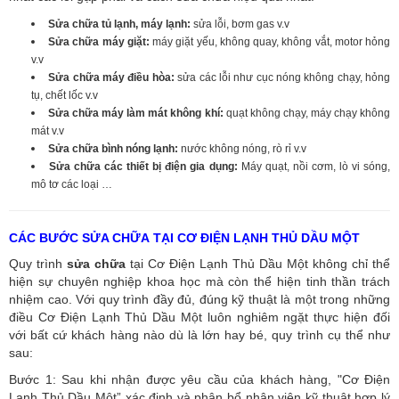
Sửa chữa tủ lạnh, máy lạnh:
sửa lỗi, bơm gas v.v
Sửa chữa máy giặt:
máy giặt yếu, không quay, không vắt, motor hỏng
v.v
Sửa chữa máy điều hòa:
sửa các lỗi như cục nóng không chạy, hỏng
tụ, chết lốc v.v
Sửa chữa máy làm mát không khí:
quạt không chạy, máy chạy không
mát v.v
Sửa chữa bình nóng lạnh:
nước không nóng, rò rỉ v.v
Sửa chữa các thiết bị điện gia dụng:
Máy quạt, nồi cơm, lò vi sóng,
mô tơ các loại …
CÁC BƯỚC SỬA CHỮA TẠI CƠ ĐIỆN LẠNH THỦ DẦU MỘT
Quy trình
sửa chữa
tại Cơ Điện Lạnh Thủ Dầu Một không chỉ thể
hiện sự chuyên nghiệp khoa học mà còn thể hiện tinh thần trách
nhiệm cao. Với quy trình đầy đủ, đúng kỹ thuật là một trong những
điều Cơ Điện Lạnh Thủ Dầu Một luôn nghiêm ngặt thực hiện đối
với bất cứ khách hàng nào dù là lớn hay bé, quy trình cụ thể như
sau:
Bước 1: Sau khi nhận được yêu cầu của khách hàng, "Cơ Điện
Lạnh Thủ Dầu Một” xác định và phân bổ nhân viên kỹ thuật hợp lý