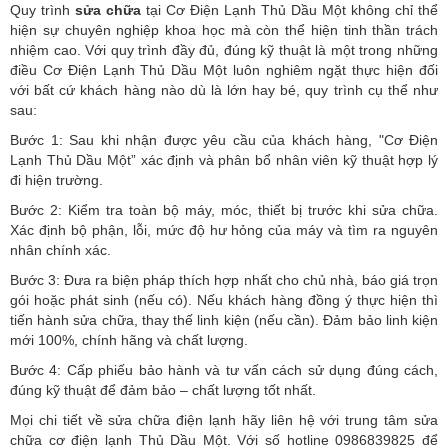
Quy trình
sửa chữa
tại Cơ Điện Lạnh Thủ Dầu Một không chỉ thể
hiện sự chuyên nghiệp khoa học mà còn thể hiện tinh thần trách
nhiệm cao. Với quy trình đầy đủ, đúng kỹ thuật là một trong những
điều Cơ Điện Lạnh Thủ Dầu Một luôn nghiêm ngặt thực hiện đối
với bất cứ khách hàng nào dù là lớn hay bé, quy trình cụ thể như
sau:
Bước 1: Sau khi nhận được yêu cầu của khách hàng, "Cơ Điện
Lạnh Thủ Dầu Một” xác định và phân bổ nhân viên kỹ thuật hợp lý
đi hiện trường.
Bước 2: Kiểm tra toàn bộ máy, móc, thiết bị trước khi sửa chữa.
Xác định bộ phận, lỗi, mức độ hư hỏng của máy và tìm ra nguyên
nhân chính xác.
Bước 3: Đưa ra biện pháp thích hợp nhất cho chủ nhà, báo giá trọn
gói hoặc phát sinh (nếu có).
Nếu khách hàng đồng ý thực hiện thì
tiến hành sửa chữa, thay thế linh kiện (nếu cần). Đảm bảo linh kiện
mới 100%, chính hãng và chất lượng.
Bước 4: Cấp phiếu bảo hành và tư vấn cách sử dụng đúng cách,
đúng kỹ thuật để đảm bảo – chất lượng tốt nhất.
Mọi chi tiết về sửa chữa điện lạnh hãy liên hệ với trung tâm sửa
chữa cơ điện lạnh Thủ Dầu Một. Với số hotline 0986839825 để