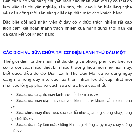
Bên cạnh có khả năng chuyên môn cao nhân viên ở đây có thái độ
làm việc rất chuyên nghiệp, tận tình, chu đáo luôn biết lắng nghe
yêu cầu đồng thời sẵn sàng giải đáp thắc mắc cho khách hàng.
Đặc biệt đội ngũ nhân viên ở đây có ý thức trách nhiệm rất cao
luôn cam kết hoàn thành trách nhiệm của mình đúng thời hạn khi
đã cam kết với khách hàng.
CÁC DỊCH VỤ SỮA CHỮA TẠI CƠ ĐIỆN LẠNH THỦ DẦU MỘT
Thế giới điện tử điện lạnh rất đa dạng và phong phú, đặc biệt với
sự ra đời của nhiều thiết bị, nhiều thương hiệu mới như hiện nay.
Biết được điều đó Cơ Điện Lạnh Thủ Dầu Một đã và đang ngày
càng mở rộng quy mô, đào tạo thêm nhân lực để cập nhật mới
nhất các lỗi gặp phải và cách sửa chữa hiệu quả nhất:
Sửa chữa tủ lạnh, máy lạnh:
sửa lỗi, bơm gas v.v
Sửa chữa máy giặt:
máy giặt yếu, không quay, không vắt, motor hỏng
v.v
Sửa chữa máy điều hòa:
sửa các lỗi như cục nóng không chạy, hỏng
tụ, chết lốc v.v
Sửa chữa máy làm mát không khí:
quạt không chạy, máy chạy không
mát v.v