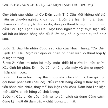
CÁC BƯỚC SỬA CHỮA TẠI CƠ ĐIỆN LẠNH THỦ DẦU MỘT
Quy trình sửa chữa tại Cơ Điện Lạnh Thủ Dầu Một không chỉ thể
hiện sự chuyên nghiệp khoa học mà còn thể hiện tinh thần trách
nhiệm cao. Với quy trình đầy đủ, đúng kỹ thuật là một trong những
điều Cơ Điện Lạnh Thủ Dầu Một luôn nghiêm ngặt thực hiện đối
với bất cứ khách hàng nào dù là lớn hay bé, quy trình cụ thể như
sau:
Bước 1: Sau khi nhận được yêu cầu của khách hàng, "Cơ Điện
Lạnh Thủ Dầu Một” xác định và phân bổ nhân viên kỹ thuật hợp lý
đi hiện trường.
Bước 2: Kiểm tra toàn bộ máy, móc, thiết bị trước khi sửa chữa.
Xác định bộ phận, lỗi, mức độ hư hỏng của máy và tìm ra nguyên
nhân chính xác.
Bước 3: Đưa ra biện pháp thích hợp nhất cho chủ nhà, báo giá trọn
gói hoặc phát sinh (nếu có). Nếu khách hàng đồng ý thực hiện thì
tiến hành sửa chữa, thay thế linh kiện (nếu cần). Đảm bảo linh kiện
mới 100%, chính hãng và chất lượng.
Bước 4: Cấp phiếu bảo hành và tư vấn cách sử dụng đúng cách,
đúng kỹ thuật để đảm bảo – chất lượng tốt nhất.