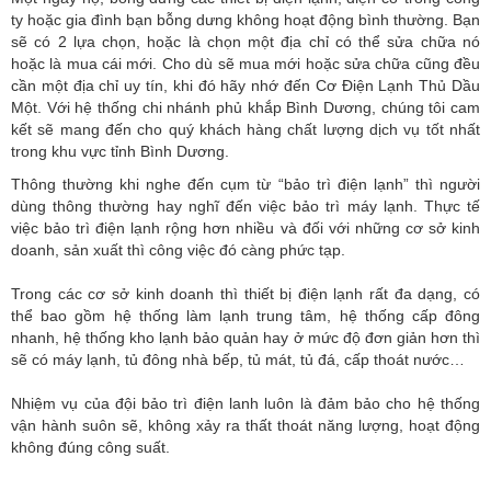
ty hoặc gia đình bạn bỗng dưng không hoạt động bình thường. Bạn
sẽ có 2 lựa chọn, hoặc là chọn một địa chỉ có thể sửa chữa nó
hoặc là mua cái mới. Cho dù sẽ mua mới hoặc sửa chữa cũng đều
cần một địa chỉ uy tín, khi đó hãy nhớ đến Cơ Điện Lạnh Thủ Dầu
Một. Với hệ thống chi nhánh phủ khắp Bình Dương, chúng tôi cam
kết sẽ mang đến cho quý khách hàng chất lượng dịch vụ tốt nhất
trong khu vực tỉnh Bình Dương.
Thông thường khi nghe đến cụm từ “bảo trì điện lạnh” thì người
dùng thông thường hay nghĩ đến việc bảo trì máy lạnh. Thực tế
việc bảo trì điện lạnh rộng hơn nhiều và đối với những cơ sở kinh
doanh, sản xuất thì công việc đó càng phức tạp.
Trong các cơ sở kinh doanh thì thiết bị điện lạnh rất đa dạng, có
thể bao gồm hệ thống làm lạnh trung tâm, hệ thống cấp đông
nhanh, hệ thống kho lạnh bảo quản hay ở mức độ đơn giản hơn thì
sẽ có máy lạnh, tủ đông nhà bếp, tủ mát, tủ đá, cấp thoát nước…
Nhiệm vụ của đội bảo trì điện lanh luôn là đảm bảo cho hệ thống
vận hành suôn sẽ, không xảy ra thất thoát năng lượng, hoạt động
không đúng công suất.