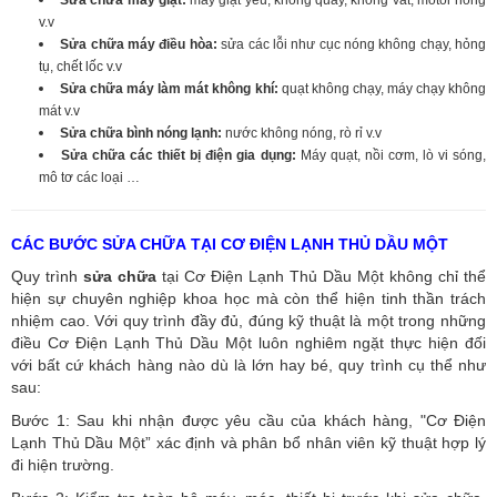
Sửa chữa máy giặt:
máy giặt yếu, không quay, không vắt, motor hỏng
v.v
Sửa chữa máy điều hòa:
sửa các lỗi như cục nóng không chạy, hỏng
tụ, chết lốc v.v
Sửa chữa máy làm mát không khí:
quạt không chạy, máy chạy không
mát v.v
Sửa chữa bình nóng lạnh:
nước không nóng, rò rỉ v.v
Sửa chữa các thiết bị điện gia dụng:
Máy quạt, nồi cơm, lò vi sóng,
mô tơ các loại …
CÁC BƯỚC SỬA CHỮA TẠI CƠ ĐIỆN LẠNH THỦ DẦU MỘT
Quy trình
sửa chữa
tại Cơ Điện Lạnh Thủ Dầu Một không chỉ thể
hiện sự chuyên nghiệp khoa học mà còn thể hiện tinh thần trách
nhiệm cao. Với quy trình đầy đủ, đúng kỹ thuật là một trong những
điều Cơ Điện Lạnh Thủ Dầu Một luôn nghiêm ngặt thực hiện đối
với bất cứ khách hàng nào dù là lớn hay bé, quy trình cụ thể như
sau:
Bước 1: Sau khi nhận được yêu cầu của khách hàng, "Cơ Điện
Lạnh Thủ Dầu Một” xác định và phân bổ nhân viên kỹ thuật hợp lý
đi hiện trường.