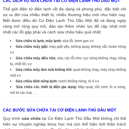
CÁC DỊCH VỤ SỮA CHỮA TẠI CƠ ĐIỆN LẠNH THỦ DẦU MỘT
Thế giới điện tử điện lạnh rất đa dạng và phong phú, đặc biệt với
sự ra đời của nhiều thiết bị, nhiều thương hiệu mới như hiện nay.
Biết được điều đó Cơ Điện Lạnh Thủ Dầu Một đã và đang ngày
càng mở rộng quy mô, đào tạo thêm nhân lực để cập nhật mới
nhất các lỗi gặp phải và cách sửa chữa hiệu quả nhất:
Sửa chữa tủ lạnh, máy lạnh:
sửa lỗi, bơm gas v.v
Sửa chữa máy giặt:
máy giặt yếu, không quay, không vắt, motor hỏng
v.v
Sửa chữa máy điều hòa:
sửa các lỗi như cục nóng không chạy, hỏng
tụ, chết lốc v.v
Sửa chữa máy làm mát không khí:
quạt không chạy, máy chạy không
mát v.v
Sửa chữa bình nóng lạnh:
nước không nóng, rò rỉ v.v
Sửa chữa các thiết bị điện gia dụng:
Máy quạt, nồi cơm, lò vi sóng,
mô tơ các loại …
CÁC BƯỚC SỬA CHỮA TẠI CƠ ĐIỆN LẠNH THỦ DẦU MỘT
Quy trình
sửa chữa
tại Cơ Điện Lạnh Thủ Dầu Một không chỉ thể
hiện sự chuyên nghiệp khoa học mà còn thể hiện tinh thần trách