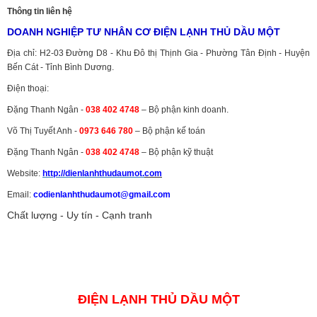
Thông tin liên hệ
DOANH NGHIỆP TƯ NHÂN CƠ ĐIỆN LẠNH THỦ DẦU MỘT
Địa chỉ: H2-03 Đường D8 - Khu Đô thị Thịnh Gia - Phường Tân Định - Huyện
Bến Cát - Tỉnh Bình Dương.
Điện thoại:
Đặng Thanh Ngân -
038 402 4748
– Bộ phận kinh doanh.
Võ Thị Tuyết Anh -
0973 646 780
– Bộ phận kế toán
Đặng Thanh Ngân -
038 402 4748
– Bộ phận kỹ thuật
Website:
http://dienlanhthudaumot.
com
Email:
codienlanhthudaumot@gmail.com
Chất lượng - Uy tín - Cạnh tranh
Vận tải hàng hóa
,
Dịch vụ hải quan ở Bình Dương
,
Dịch vụ hải
quan tại Bình Dương
,
Dịch vụ hải quan ở Hồ Chí Minh
,
Dịch vụ khai
báo hải quan tại Hồ Chí Minh
,
Công ty Dịch vụ hải quan ở Bình
Dương
,
Công ty dịch vụ hải quan ở Hồ Chí Minh
ĐIỆN LẠNH THỦ DẦU MỘT