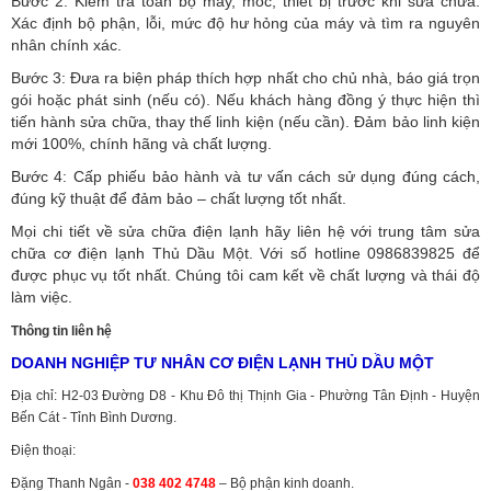
Bước 2: Kiểm tra toàn bộ máy, móc, thiết bị trước khi sửa chữa.
Xác định bộ phận, lỗi, mức độ hư hỏng của máy và tìm ra nguyên
nhân chính xác.
Bước 3: Đưa ra biện pháp thích hợp nhất cho chủ nhà, báo giá trọn
gói hoặc phát sinh (nếu có).
Nếu khách hàng đồng ý thực hiện thì
tiến hành sửa chữa, thay thế linh kiện (nếu cần). Đảm bảo linh kiện
mới 100%, chính hãng và chất lượng.
Bước 4: Cấp phiếu bảo hành và tư vấn cách sử dụng đúng cách,
đúng kỹ thuật để đảm bảo – chất lượng tốt nhất.
Mọi chi tiết về sửa chữa điện lạnh hãy liên hệ với trung tâm sửa
chữa cơ điện lạnh Thủ Dầu Một. Với số hotline 0986839825 để
được phục vụ tốt nhất. Chúng tôi cam kết về chất lượng và thái độ
làm việc.
Thông tin liên hệ
DOANH NGHIỆP TƯ NHÂN CƠ ĐIỆN LẠNH THỦ DẦU MỘT
Địa chỉ: H2-03 Đường D8 - Khu Đô thị Thịnh Gia - Phường Tân Định - Huyện
Bến Cát - Tỉnh Bình Dương.
Điện thoại:
Đặng Thanh Ngân -
038 402 4748
– Bộ phận kinh doanh.