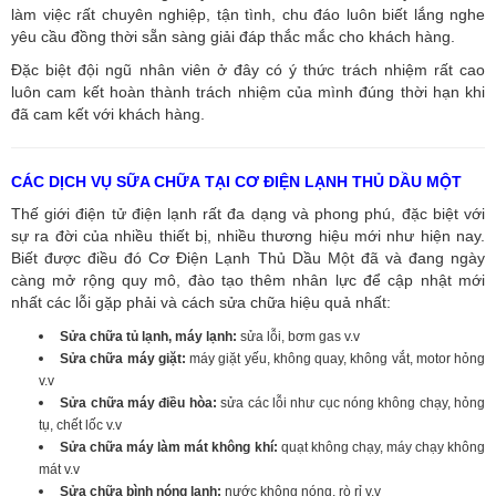
làm việc rất chuyên nghiệp, tận tình, chu đáo luôn biết lắng nghe
yêu cầu đồng thời sẵn sàng giải đáp thắc mắc cho khách hàng.
Đặc biệt đội ngũ nhân viên ở đây có ý thức trách nhiệm rất cao
luôn cam kết hoàn thành trách nhiệm của mình đúng thời hạn khi
đã cam kết với khách hàng.
CÁC DỊCH VỤ SỮA CHỮA TẠI CƠ ĐIỆN LẠNH THỦ DẦU MỘT
Thế giới điện tử điện lạnh rất đa dạng và phong phú, đặc biệt với
sự ra đời của nhiều thiết bị, nhiều thương hiệu mới như hiện nay.
Biết được điều đó Cơ Điện Lạnh Thủ Dầu Một đã và đang ngày
càng mở rộng quy mô, đào tạo thêm nhân lực để cập nhật mới
nhất các lỗi gặp phải và cách sửa chữa hiệu quả nhất:
Sửa chữa tủ lạnh, máy lạnh:
sửa lỗi, bơm gas v.v
Sửa chữa máy giặt:
máy giặt yếu, không quay, không vắt, motor hỏng
v.v
Sửa chữa máy điều hòa:
sửa các lỗi như cục nóng không chạy, hỏng
tụ, chết lốc v.v
Sửa chữa máy làm mát không khí:
quạt không chạy, máy chạy không
mát v.v
Sửa chữa bình nóng lạnh:
nước không nóng, rò rỉ v.v