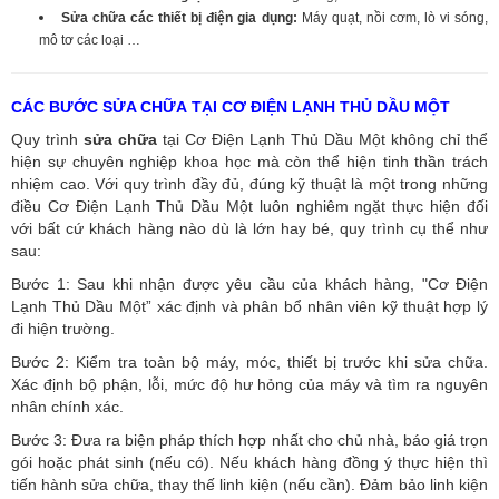
Sửa chữa các thiết bị điện gia dụng:
Máy quạt, nồi cơm, lò vi sóng,
mô tơ các loại …
CÁC BƯỚC SỬA CHỮA TẠI CƠ ĐIỆN LẠNH THỦ DẦU MỘT
Quy trình
sửa chữa
tại Cơ Điện Lạnh Thủ Dầu Một không chỉ thể
hiện sự chuyên nghiệp khoa học mà còn thể hiện tinh thần trách
nhiệm cao. Với quy trình đầy đủ, đúng kỹ thuật là một trong những
điều Cơ Điện Lạnh Thủ Dầu Một luôn nghiêm ngặt thực hiện đối
với bất cứ khách hàng nào dù là lớn hay bé, quy trình cụ thể như
sau:
Bước 1: Sau khi nhận được yêu cầu của khách hàng, "Cơ Điện
Lạnh Thủ Dầu Một” xác định và phân bổ nhân viên kỹ thuật hợp lý
đi hiện trường.
Bước 2: Kiểm tra toàn bộ máy, móc, thiết bị trước khi sửa chữa.
Xác định bộ phận, lỗi, mức độ hư hỏng của máy và tìm ra nguyên
nhân chính xác.
Bước 3: Đưa ra biện pháp thích hợp nhất cho chủ nhà, báo giá trọn
gói hoặc phát sinh (nếu có).
Nếu khách hàng đồng ý thực hiện thì
tiến hành sửa chữa, thay thế linh kiện (nếu cần). Đảm bảo linh kiện