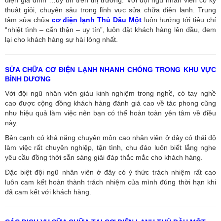
điện gia đình …uy tín trên thị trường. Với đội ngũ nhân viên có kỹ
thuật giỏi, chuyên sâu trong lĩnh vực sửa chữa điện lạnh. Trung
tâm sửa chữa
cơ điện lạnh Thủ Dầu Một
luôn hướng tới tiêu chí
“nhiệt tình – cẩn thận – uy tín”, luôn đặt khách hàng lên đầu, đem
lại cho khách hàng sự hài lòng nhất.
SỬA CHỮA CƠ ĐIỆN LẠNH NHANH CHÓNG TRONG KHU VỰC
BÌNH DƯƠNG
Với đội ngũ nhân viên giàu kinh nghiệm trong nghề, có tay nghề
cao được cộng đồng khách hàng đánh giá cao về tác phong cũng
như hiệu quả làm việc nên bạn có thể hoàn toàn yên tâm về điều
này.
Bên cạnh có khả năng chuyên môn cao nhân viên ở đây có thái độ
làm việc rất chuyên nghiệp, tận tình, chu đáo luôn biết lắng nghe
yêu cầu đồng thời sẵn sàng giải đáp thắc mắc cho khách hàng.
Đặc biệt đội ngũ nhân viên ở đây có ý thức trách nhiệm rất cao
luôn cam kết hoàn thành trách nhiệm của mình đúng thời hạn khi
đã cam kết với khách hàng.