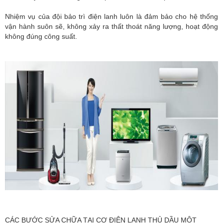
Nhiệm vụ của đội bảo trì điện lanh luôn là đảm bảo cho hệ thống
vận hành suôn sẽ, không xảy ra thất thoát năng lượng, hoạt động
không đúng công suất.
CÁC BƯỚC SỬA CHỮA TẠI CƠ ĐIỆN LẠNH THỦ DẦU MỘT