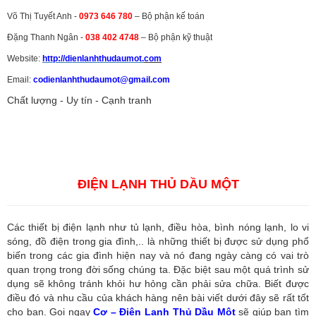
Võ Thị Tuyết Anh -
0973 646 780
– Bộ phận kế toán
Đặng Thanh Ngân -
038 402 4748
– Bộ phận kỹ thuật
Website:
http://dienlanhthudaumot.
com
Email:
codienlanhthudaumot@gmail.com
Chất lượng - Uy tín - Cạnh tranh
Vận tải hàng hóa
,
Dịch vụ hải quan ở Bình Dương
,
Dịch vụ hải
quan tại Bình Dương
,
Dịch vụ hải quan ở Hồ Chí Minh
,
Dịch vụ khai
báo hải quan tại Hồ Chí Minh
,
Công ty Dịch vụ hải quan ở Bình
Dương
,
Công ty dịch vụ hải quan ở Hồ Chí Minh
ĐIỆN LẠNH THỦ DẦU MỘT
Các thiết bị điện lạnh như tủ lạnh, điều hòa, bình nóng lạnh, lo vi
sóng, đồ điện trong gia đình,.. là những thiết bị được sử dụng phổ
biến trong các gia đình hiện nay và nó đang ngày càng có vai trò
quan trọng trong đời sống chúng ta. Đặc biệt sau một quá trình sử
dụng sẽ không tránh khỏi hư hỏng cần phải sửa chữa. Biết được
điều đó và nhu cầu của khách hàng nên bài viết dưới đây sẽ rất tốt
cho bạn. Gọi ngay
Cơ – Điện Lạnh Thủ Dầu Một
sẽ giúp bạn tìm