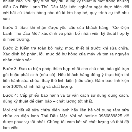
nhiệm cao. Với quy trình đầy đủ, đúng kỹ thuật là một trong những
điều Cơ Điện Lạnh Thủ Dầu Một luôn nghiêm ngặt thực hiện đối
với bất cứ khách hàng nào dù là lớn hay bé, quy trình cụ thể như
sau:
Bước 1: Sau khi nhận được yêu cầu của khách hàng, "Cơ Điện
Lạnh Thủ Dầu Một” xác định và phân bổ nhân viên kỹ thuật hợp lý
đi hiện trường.
Bước 2: Kiểm tra toàn bộ máy, móc, thiết bị trước khi sửa chữa.
Xác định bộ phận, lỗi, mức độ hư hỏng của máy và tìm ra nguyên
nhân chính xác.
Bước 3: Đưa ra biện pháp thích hợp nhất cho chủ nhà, báo giá trọn
gói hoặc phát sinh (nếu có).
Nếu khách hàng đồng ý thực hiện thì
tiến hành sửa chữa, thay thế linh kiện (nếu cần). Đảm bảo linh kiện
mới 100%, chính hãng và chất lượng.
Bước 4: Cấp phiếu bảo hành và tư vấn cách sử dụng đúng cách,
đúng kỹ thuật để đảm bảo – chất lượng tốt nhất.
Mọi chi tiết về sửa chữa điện lạnh hãy liên hệ với trung tâm sửa
chữa cơ điện lạnh Thủ Dầu Một. Với số hotline 0986839825 để
được phục vụ tốt nhất. Chúng tôi cam kết về chất lượng và thái độ
làm việc.