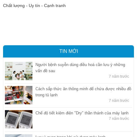
Chất lượng - Uy tín - Cạnh tranh
Vận tải hàng hóa
,
Dịch vụ hải quan ở Bình Dương
,
Dịch vụ hải
quan tại Bình Dương
,
Dịch vụ hải quan ở Hồ Chí Minh
,
Dịch vụ khai
báo hải quan tại Hồ Chí Minh
,
Công ty Dịch vụ hải quan ở Bình
Dương
,
Công ty dịch vụ hải quan ở Hồ Chí Minh
TIN MỚI
Người bệnh suyễn dùng điều hoà cần lưu ý những
vấn đề sau
7 năm trước
Cách sắp thức ăn thông minh để chứa được nhiều đồ
trong tủ lạnh
7 năm trước
Chế độ tiết kiệm điện "Dry" thần thánh của máy lạnh
7 năm trước