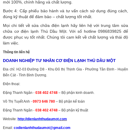
mới 100%, chính hãng và chất lượng.
Bước 4: Cấp phiếu bảo hành và tư vấn cách sử dụng đúng cách,
đúng kỹ thuật để đảm bảo – chất lượng tốt nhất.
Mọi chi tiết về sửa chữa điện lạnh hãy liên hệ với trung tâm sửa
chữa cơ điện lạnh Thủ Dầu Một. Với số hotline 0986839825 để
được phục vụ tốt nhất. Chúng tôi cam kết về chất lượng và thái độ
làm việc.
Thông tin liên hệ
DOANH NGHIỆP TƯ NHÂN CƠ ĐIỆN LẠNH THỦ DẦU MỘT
Địa chỉ: H2-03 Đường D8 - Khu Đô thị Thịnh Gia - Phường Tân Định - Huyện
Bến Cát - Tỉnh Bình Dương.
Điện thoại:
Đặng Thanh Ngân -
038 402 4748
– Bộ phận kinh doanh.
Võ Thị Tuyết Anh -
0973 646 780
– Bộ phận kế toán
Đặng Thanh Ngân -
038 402 4748
– Bộ phận kỹ thuật
Website:
http://dienlanhthudaumot.
com
Email:
codienlanhthudaumot@gmail.com