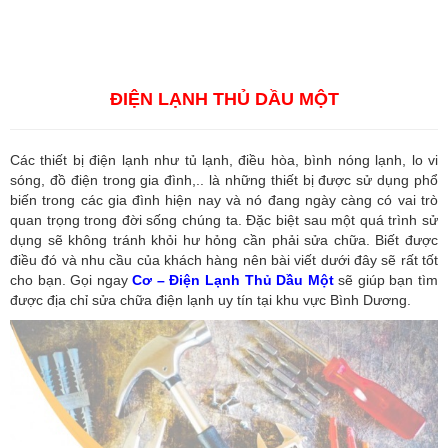
điện lạnh ở Phường Tương Bình Hiệp
Bao tri dien lanh o Phuong Thoi Hoa, Bảo trì điện
lạnh ở Phường Thới Hòa
ĐIỆN LẠNH THỦ DẦU MỘT
Các thiết bị điện lạnh như tủ lạnh, điều hòa, bình nóng lạnh, lo vi
sóng, đồ điện trong gia đình,.. là những thiết bị được sử dụng phổ
biến trong các gia đình hiện nay và nó đang ngày càng có vai trò
quan trọng trong đời sống chúng ta. Đặc biệt sau một quá trình sử
dụng sẽ không tránh khỏi hư hỏng cần phải sửa chữa. Biết được
điều đó và nhu cầu của khách hàng nên bài viết dưới đây sẽ rất tốt
cho bạn. Gọi ngay
Cơ – Điện Lạnh Thủ Dầu Một
sẽ giúp bạn tìm
được địa chỉ sửa chữa điện lạnh uy tín tại khu vực Bình Dương.