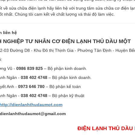
iết về sửa chữa điện lạnh hãy liên hệ với trung tâm sửa chữa cơ điện
ốt nhất. Chúng tôi cam kết về chất lượng và thái độ làm việc.
n liên hệ
 NGHIỆP TƯ NHÂN CƠ ĐIỆN LẠNH THỦ DẦU MỘT
H2-03 Đường D8 - Khu Đô thị Thịnh Gia - Phường Tân Định - Huyện Bế
i:
ơng Vũ -
0986 839 825
– Bộ phận kinh doanh.
anh Ngân -
038 402 4748
– Bộ phận kinh doanh.
yết Anh -
0973 646 780
– Bộ phận kế toán
nh Ngân -
038 402 4748
– Bộ phận kỹ thuật
http://dienlanhthudaumot.
com
dienlanhthudaumot@gmail.com
ĐIỆN LẠNH THỦ DẦU