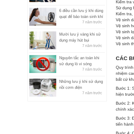
Kiểm tra 
Sử dụng h
6 điều cần lưu ý khi dùng
Kiểm tra,
quạt để bảo toàn sinh khí
Vệ sinh 
7 năm trước
Vệ sinh h
Vệ sinh l
Mười lưu ý vàng khi sử
Vệ sinh 
dụng máy hút bụi
Vệ sinh t
7 năm trước
CÁC B
Nguyên tắc an toàn khi
sử dụng lò vi sóng
Quy trình
7 năm trước
nhiệm cao
bất cứ kh
Những lưu ý khi sử dụng
nồi cơm điện
Bước 1: S
7 năm trước
hiện trườ
Bước 2: K
chính xác
Bước 3: Đ
tiến hành
Bước 4: C