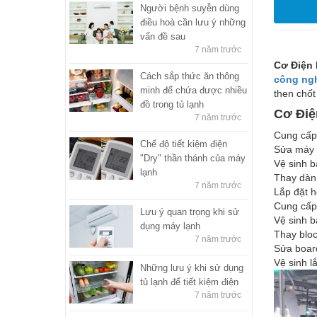
Người bệnh suyễn dùng
điều hoà cần lưu ý những
vấn đề sau
7 năm trước
Cơ Điện 
Cách sắp thức ăn thông
công ng
minh để chứa được nhiều
then chốt
đồ trong tủ lạnh
Cơ Điệ
7 năm trước
Cung cấp,
Chế độ tiết kiệm điện
Sửa máy 
"Dry" thần thánh của máy
Vệ sinh b
lạnh
Thay dàn 
7 năm trước
Lắp đặt 
Cung cấp
Lưu ý quan trọng khi sử
Vệ sinh b
dụng máy lạnh
Thay blo
7 năm trước
Sửa board
Vệ sinh l
Những lưu ý khi sử dụng
tủ lạnh để tiết kiệm điện
7 năm trước