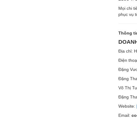
Mọi chi t
phục vụ t
Thông ti
DOANH
Địa chỉ: 
Điện thoạ
Đặng Vư
Đặng Th
Võ Thị Tu
Đặng Tha
Website:
Email:
co