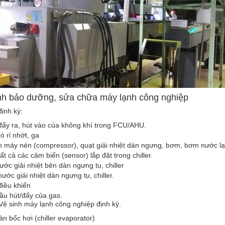
ình bảo dưỡng, sửa chữa máy lạnh công nghiệp
định kỳ:
đẩy ra, hút vào của không khí trong FCU/AHU.
ò rỉ nhớt, ga
 máy nén (compressor), quạt giải nhiệt dàn ngưng, bơm, bơm nước lạn
ất cả các cảm biến (sensor) lắp đặt trong chiller.
ước giải nhiệt bên dàn ngưng tụ, chiller
nước giải nhiệt dàn ngưng tụ, chiller.
điều khiển
ầu hút/đẩy của gas.
 Vệ sinh máy lạnh công nghiệp định kỳ.
àn bốc hơi (chiller evaporator)