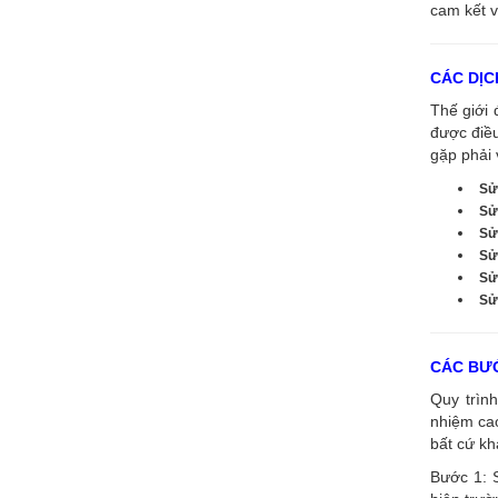
cam kết v
CÁC DỊC
Thế giới 
được điề
gặp phải 
Sử
Sử
Sử
Sử
Sử
Sửa
CÁC BƯỚ
Quy trình
nhiệm cao
bất cứ kh
Bước 1: 