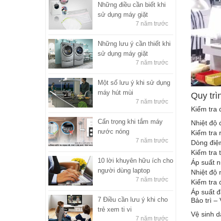
Những điều cần biết khi
sử dụng máy giặt
7 năm trước
Những lưu ý cần thiết khi
sử dụng máy giặt
7 năm trước
Một số lưu ý khi sử dụng
máy hút mùi
Quy tr
7 năm trước
Kiểm tra 
Cẩn trọng khi tắm máy
Nhiệt độ 
nước nóng
Kiểm tra r
7 năm trước
Dòng điện
Kiểm tra t
10 lời khuyên hữu ích cho
Áp suất n
người dùng laptop
Nhiệt độ 
7 năm trước
Kiểm tra 
Áp suất đ
7 Điều cần lưu ý khi cho
Bảo trì –
trẻ xem ti vi
Vệ sinh d
7 năm trước