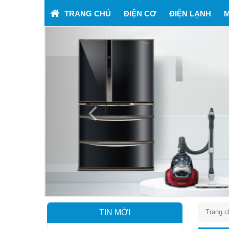
TRANG CHỦ
ĐIỆN CƠ
ĐIỆN LẠNH
M
Previous
TIN MỚI
Trang c