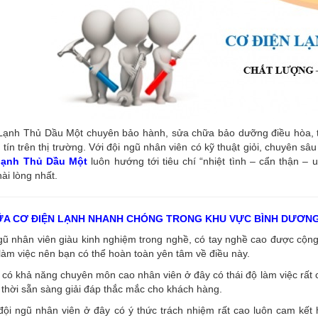
ạnh Thủ Dầu Một chuyên bảo hành, sửa chữa bảo dưỡng điều hòa, tủ l
tín trên thị trường. Với đội ngũ nhân viên có kỹ thuật giỏi, chuyên s
 lạnh Thủ Dầu Một
luôn hướng tới tiêu chí “nhiệt tình – cẩn thận – 
ài lòng nhất.
ỮA CƠ ĐIỆN LẠNH NHANH CHÓNG TRONG KHU VỰC BÌNH DƯƠN
ngũ nhân viên giàu kinh nghiệm trong nghề, có tay nghề cao được cộ
làm việc nên bạn có thể hoàn toàn yên tâm về điều này.
có khả năng chuyên môn cao nhân viên ở đây có thái độ làm việc rất c
thời sẵn sàng giải đáp thắc mắc cho khách hàng.
đội ngũ nhân viên ở đây có ý thức trách nhiệm rất cao luôn cam kết