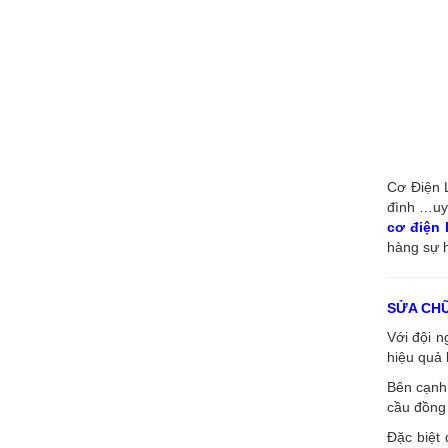
Cơ Điện L
đình …uy 
cơ điện
hàng sự h
SỬA CH
Với đội 
hiệu quả 
Bên cạnh 
cầu đồng 
Đặc biệt 