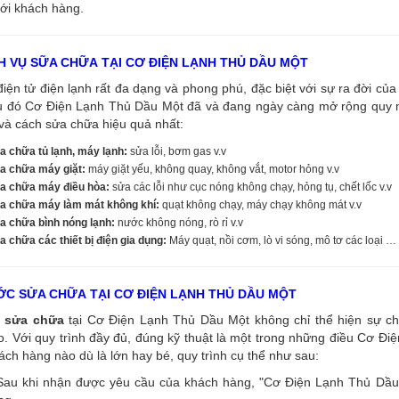
ới khách hàng.
H VỤ SỮA CHỮA TẠI CƠ ĐIỆN LẠNH THỦ DẦU MỘT
điện tử điện lạnh rất đa dạng và phong phú, đặc biệt với sự ra đời của 
u đó Cơ Điện Lạnh Thủ Dầu Một đã và đang ngày càng mở rộng quy mô
và cách sửa chữa hiệu quả nhất:
a chữa tủ lạnh, máy lạnh:
sửa lỗi, bơm gas v.v
a chữa máy giặt:
máy giặt yếu, không quay, không vắt, motor hỏng v.v
a chữa máy điều hòa:
sửa các lỗi như cục nóng không chạy, hỏng tụ, chết lốc v.v
a chữa máy làm mát không khí:
quạt không chạy, máy chạy không mát v.v
a chữa bình nóng lạnh:
nước không nóng, rò rỉ v.v
 chữa các thiết bị điện gia dụng:
Máy quạt, nồi cơm, lò vi sóng, mô tơ các loại …
C SỬA CHỮA TẠI CƠ ĐIỆN LẠNH THỦ DẦU MỘT
sửa chữa
tại Cơ Điện Lạnh Thủ Dầu Một không chỉ thể hiện sự ch
. Với quy trình đầy đủ, đúng kỹ thuật là một trong những điều Cơ Đi
ách hàng nào dù là lớn hay bé, quy trình cụ thể như sau:
Sau khi nhận được yêu cầu của khách hàng, "Cơ Điện Lạnh Thủ Dầu M