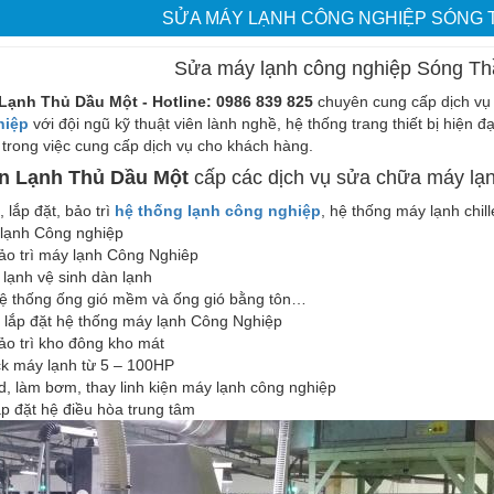
SỬA MÁY LẠNH CÔNG NGHIỆP SÓNG 
Sửa máy lạnh công nghiệp Sóng T
Lạnh Thủ Dầu Một - Hotline: 0986 839 825
chuyên cung cấp dịch vụ 
hiệp
với đội ngũ kỹ thuật viên lành nghề, hệ thống trang thiết bị hiện đạ
 trong việc cung cấp dịch vụ cho khách hàng.
n Lạnh Thủ Dầu Một
cấp các dịch vụ sửa chữa máy lạn
 lắp đặt, bảo trì
hệ thống lạnh công nghiệp
, hệ thống máy lạnh chi
lạnh Công nghiệp
ảo trì máy lạnh Công Nghiêp
lạnh vệ sinh dàn lạnh
hệ thống ống gió mềm và ống gió bằng tôn…
 lắp đặt hệ thống máy lạnh Công Nghiệp
ảo trì kho đông kho mát
ck máy lạnh từ 5 – 100HP
, làm bơm, thay linh kiện máy lạnh công nghiệp
ắp đặt hệ điều hòa trung tâm