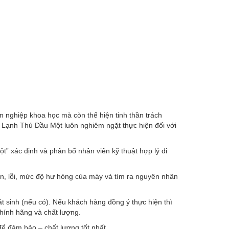
 nghiệp khoa học mà còn thể hiện tinh thần trách
n Lạnh Thủ Dầu Một luôn nghiêm ngặt thực hiện đối với
 xác định và phân bổ nhân viên kỹ thuật hợp lý đi
hận, lỗi, mức độ hư hỏng của máy và tìm ra nguyên nhân
t sinh (nếu có). Nếu khách hàng đồng ý thực hiện thì
chính hãng và chất lượng.
ể đảm bảo – chất lượng tốt nhất.