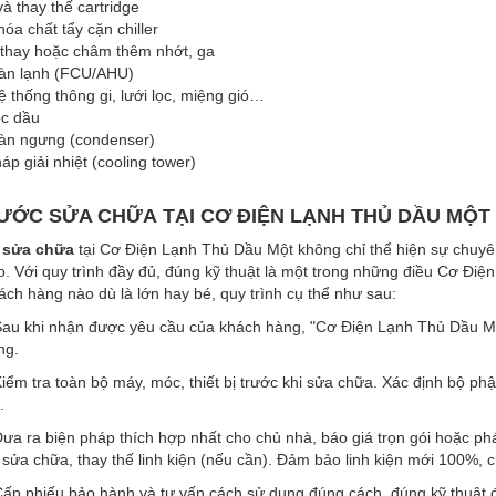
và thay thế cartridge
óa chất tẩy cặn chiller
 thay hoặc châm thêm nhớt, ga
dàn lạnh (FCU/AHU)
ệ thống thông gi, lưới lọc, miệng gió…
ọc dầu
dàn ngưng (condenser)
háp giải nhiệt (cooling tower)
ƯỚC SỬA CHỮA TẠI CƠ ĐIỆN LẠNH THỦ DẦU MỘT
sửa chữa
tại Cơ Điện Lạnh Thủ Dầu Một không chỉ thể hiện sự chuyên
. Với quy trình đầy đủ, đúng kỹ thuật là một trong những điều Cơ Điệ
ách hàng nào dù là lớn hay bé, quy trình cụ thể như sau:
au khi nhận được yêu cầu của khách hàng, "Cơ Điện Lạnh Thủ Dầu Một”
ng.
iểm tra toàn bộ máy, móc, thiết bị trước khi sửa chữa. Xác định bộ p
.
ưa ra biện pháp thích hợp nhất cho chủ nhà, báo giá trọn gói hoặc phá
 sửa chữa, thay thế linh kiện (nếu cần). Đảm bảo linh kiện mới 100%, 
ấp phiếu bảo hành và tư vấn cách sử dụng đúng cách, đúng kỹ thuật đ