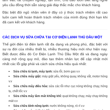
yêu cầu đồng thời sẵn sàng giải đáp thắc mắc cho khách hàng.
Đặc biệt đội ngũ nhân viên ở đây có ý thức trách nhiệm rất cao
luôn cam kết hoàn thành trách nhiệm của mình đúng thời hạn khi
đã cam kết với khách hàng.
CÁC DỊCH VỤ SỮA CHỮA TẠI CƠ ĐIỆN LẠNH THỦ DẦU MỘT
Thế giới điện tử điện lạnh rất đa dạng và phong phú, đặc biệt với
sự ra đời của nhiều thiết bị, nhiều thương hiệu mới như hiện nay.
Biết được điều đó Cơ Điện Lạnh Thủ Dầu Một đã và đang ngày
càng mở rộng quy mô, đào tạo thêm nhân lực để cập nhật mới
nhất các lỗi gặp phải và cách sửa chữa hiệu quả nhất:
Sửa chữa tủ lạnh, máy lạnh:
sửa lỗi, bơm gas v.v
Sửa chữa máy giặt:
máy giặt yếu, không quay, không vắt, motor hỏng
v.v
Sửa chữa máy điều hòa:
sửa các lỗi như cục nóng không chạy, hỏng
tụ, chết lốc v.v
Sửa chữa máy làm mát không khí:
quạt không chạy, máy chạy không
mát v.v
Sửa chữa bình nóng lạnh:
nước không nóng, rò rỉ v.v