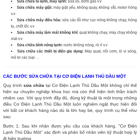
Sửa chữa tủ lạnh, máy lạnh:
sửa lỗi, bơm gas v.v
Sửa chữa máy giặt:
máy giặt yếu, không quay, không vắt, motor hỏng
v.v
Sửa chữa máy điều hòa:
sửa các lỗi như cục nóng không chạy, hỏng
tụ, chết lốc v.v
Sửa chữa máy làm mát không khí:
quạt không chạy, máy chạy không
mát v.v
Sửa chữa bình nóng lạnh:
nước không nóng, rò rỉ v.v
Sửa chữa các thiết bị điện gia dụng:
Máy quạt, nồi cơm, lò vi sóng,
mô tơ các loại …
CÁC BƯỚC SỬA CHỮA TẠI CƠ ĐIỆN LẠNH THỦ DẦU MỘT
Quy trình
sửa chữa
tại Cơ Điện Lạnh Thủ Dầu Một không chỉ thể
hiện sự chuyên nghiệp khoa học mà còn thể hiện tinh thần trách
nhiệm cao. Với quy trình đầy đủ, đúng kỹ thuật là một trong những
điều Cơ Điện Lạnh Thủ Dầu Một luôn nghiêm ngặt thực hiện đối
với bất cứ khách hàng nào dù là lớn hay bé, quy trình cụ thể như
sau:
Bước 1: Sau khi nhận được yêu cầu của khách hàng, "Cơ Điện
Lạnh Thủ Dầu Một” xác định và phân bổ nhân viên kỹ thuật hợp lý
đi hiện trường.