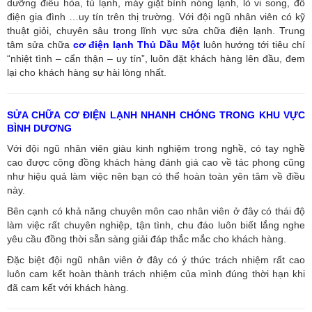
dưỡng điều hòa, tủ lạnh, máy giặt bình nóng lạnh, lò vi song, đồ
điện gia đình …uy tín trên thị trường. Với đội ngũ nhân viên có kỹ
thuật giỏi, chuyên sâu trong lĩnh vực sửa chữa điện lạnh. Trung
tâm sửa chữa
cơ điện lạnh Thủ Dầu Một
luôn hướng tới tiêu chí
“nhiệt tình – cẩn thận – uy tín”, luôn đặt khách hàng lên đầu, đem
lại cho khách hàng sự hài lòng nhất.
SỬA CHỮA CƠ ĐIỆN LẠNH NHANH CHÓNG TRONG KHU VỰC
BÌNH DƯƠNG
Với đội ngũ nhân viên giàu kinh nghiệm trong nghề, có tay nghề
cao được cộng đồng khách hàng đánh giá cao về tác phong cũng
như hiệu quả làm việc nên bạn có thể hoàn toàn yên tâm về điều
này.
Bên cạnh có khả năng chuyên môn cao nhân viên ở đây có thái độ
làm việc rất chuyên nghiệp, tận tình, chu đáo luôn biết lắng nghe
yêu cầu đồng thời sẵn sàng giải đáp thắc mắc cho khách hàng.
Đặc biệt đội ngũ nhân viên ở đây có ý thức trách nhiệm rất cao
luôn cam kết hoàn thành trách nhiệm của mình đúng thời hạn khi
đã cam kết với khách hàng.