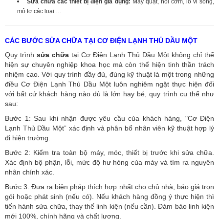
Sửa chữa các thiết bị điện gia dụng:
Máy quạt, nồi cơm, lò vi sóng,
mô tơ các loại …
CÁC BƯỚC SỬA CHỮA TẠI CƠ ĐIỆN LẠNH THỦ DẦU MỘT
Quy trình
sửa chữa
tại Cơ Điện Lạnh Thủ Dầu Một không chỉ thể
hiện sự chuyên nghiệp khoa học mà còn thể hiện tinh thần trách
nhiệm cao. Với quy trình đầy đủ, đúng kỹ thuật là một trong những
điều Cơ Điện Lạnh Thủ Dầu Một luôn nghiêm ngặt thực hiện đối
với bất cứ khách hàng nào dù là lớn hay bé, quy trình cụ thể như
sau:
Bước 1: Sau khi nhận được yêu cầu của khách hàng, "Cơ Điện
Lạnh Thủ Dầu Một” xác định và phân bổ nhân viên kỹ thuật hợp lý
đi hiện trường.
Bước 2: Kiểm tra toàn bộ máy, móc, thiết bị trước khi sửa chữa.
Xác định bộ phận, lỗi, mức độ hư hỏng của máy và tìm ra nguyên
nhân chính xác.
Bước 3: Đưa ra biện pháp thích hợp nhất cho chủ nhà, báo giá trọn
gói hoặc phát sinh (nếu có).
Nếu khách hàng đồng ý thực hiện thì
tiến hành sửa chữa, thay thế linh kiện (nếu cần). Đảm bảo linh kiện
mới 100%, chính hãng và chất lượng.