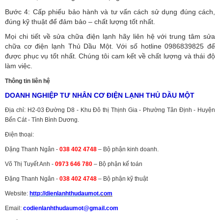
Bước 4: Cấp phiếu bảo hành và tư vấn cách sử dụng đúng cách,
đúng kỹ thuật để đảm bảo – chất lượng tốt nhất.
Mọi chi tiết về sửa chữa điện lạnh hãy liên hệ với trung tâm sửa
chữa cơ điện lạnh Thủ Dầu Một. Với số hotline 0986839825 để
được phục vụ tốt nhất. Chúng tôi cam kết về chất lượng và thái độ
làm việc.
Thông tin liên hệ
DOANH NGHIỆP TƯ NHÂN CƠ ĐIỆN LẠNH THỦ DẦU MỘT
Địa chỉ: H2-03 Đường D8 - Khu Đô thị Thịnh Gia - Phường Tân Định - Huyện
Bến Cát - Tỉnh Bình Dương.
Điện thoại:
Đặng Thanh Ngân -
038 402 4748
– Bộ phận kinh doanh.
Võ Thị Tuyết Anh -
0973 646 780
– Bộ phận kế toán
Đặng Thanh Ngân -
038 402 4748
– Bộ phận kỹ thuật
Website:
http://dienlanhthudaumot.
com
Email:
codienlanhthudaumot@gmail.com