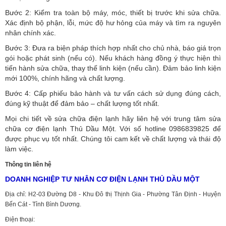
Bước 2: Kiểm tra toàn bộ máy, móc, thiết bị trước khi sửa chữa.
Xác định bộ phận, lỗi, mức độ hư hỏng của máy và tìm ra nguyên
nhân chính xác.
Bước 3: Đưa ra biện pháp thích hợp nhất cho chủ nhà, báo giá trọn
gói hoặc phát sinh (nếu có).
Nếu khách hàng đồng ý thực hiện thì
tiến hành sửa chữa, thay thế linh kiện (nếu cần). Đảm bảo linh kiện
mới 100%, chính hãng và chất lượng.
Bước 4: Cấp phiếu bảo hành và tư vấn cách sử dụng đúng cách,
đúng kỹ thuật để đảm bảo – chất lượng tốt nhất.
Mọi chi tiết về sửa chữa điện lạnh hãy liên hệ với trung tâm sửa
chữa cơ điện lạnh Thủ Dầu Một. Với số hotline 0986839825 để
được phục vụ tốt nhất. Chúng tôi cam kết về chất lượng và thái độ
làm việc.
Thông tin liên hệ
DOANH NGHIỆP TƯ NHÂN CƠ ĐIỆN LẠNH THỦ DẦU MỘT
Địa chỉ: H2-03 Đường D8 - Khu Đô thị Thịnh Gia - Phường Tân Định - Huyện
Bến Cát - Tỉnh Bình Dương.
Điện thoại: