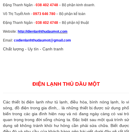
Đặng Thanh Ngân -
038 402 4748
– Bộ phận kinh doanh.
Võ Thị Tuyết Anh -
0973 646 780
– Bộ phận kế toán
Đặng Thanh Ngân -
038 402 4748
– Bộ phận kỹ thuật
Website:
http://dienlanhthudaumot.
com
Email:
codienlanhthudaumot@gmail.com
Chất lượng - Uy tín - Cạnh tranh
Vận tải hàng hóa
,
Dịch vụ hải quan ở Bình Dương
,
Dịch vụ hải
quan tại Bình Dương
,
Dịch vụ hải quan ở Hồ Chí Minh
,
Dịch vụ khai
báo hải quan tại Hồ Chí Minh
,
Công ty Dịch vụ hải quan ở Bình
Dương
,
Công ty dịch vụ hải quan ở Hồ Chí Minh
ĐIỆN LẠNH THỦ DẦU MỘT
Các thiết bị điện lạnh như tủ lạnh, điều hòa, bình nóng lạnh, lo vi
sóng, đồ điện trong gia đình,.. là những thiết bị được sử dụng phổ
biến trong các gia đình hiện nay và nó đang ngày càng có vai trò
quan trọng trong đời sống chúng ta. Đặc biệt sau một quá trình sử
dụng sẽ không tránh khỏi hư hỏng cần phải sửa chữa. Biết được
điều đó và nhu cầu của khách hàng nên bài viết dưới đây sẽ rất tốt