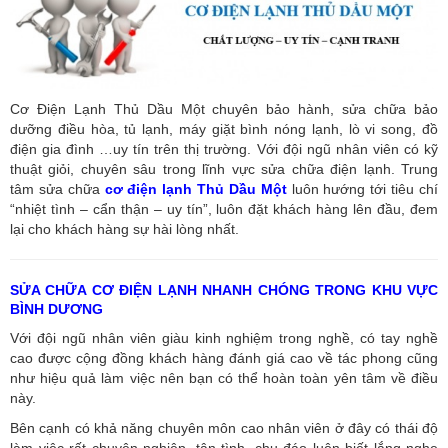
Cơ Điện Lạnh Thủ Dầu Một chuyên bảo hành, sửa chữa bảo
dưỡng điều hòa, tủ lạnh, máy giặt bình nóng lạnh, lò vi song, đồ
điện gia đình …uy tín trên thị trường. Với đội ngũ nhân viên có kỹ
thuật giỏi, chuyên sâu trong lĩnh vực sửa chữa điện lạnh. Trung
tâm sửa chữa
cơ điện lạnh Thủ Dầu Một
luôn hướng tới tiêu chí
“nhiệt tình – cẩn thận – uy tín”, luôn đặt khách hàng lên đầu, đem
lại cho khách hàng sự hài lòng nhất.
SỬA CHỮA CƠ ĐIỆN LẠNH NHANH CHÓNG TRONG KHU VỰC
BÌNH DƯƠNG
Với đội ngũ nhân viên giàu kinh nghiệm trong nghề, có tay nghề
cao được cộng đồng khách hàng đánh giá cao về tác phong cũng
như hiệu quả làm việc nên bạn có thể hoàn toàn yên tâm về điều
này.
Bên cạnh có khả năng chuyên môn cao nhân viên ở đây có thái độ
làm việc rất chuyên nghiệp, tận tình, chu đáo luôn biết lắng nghe