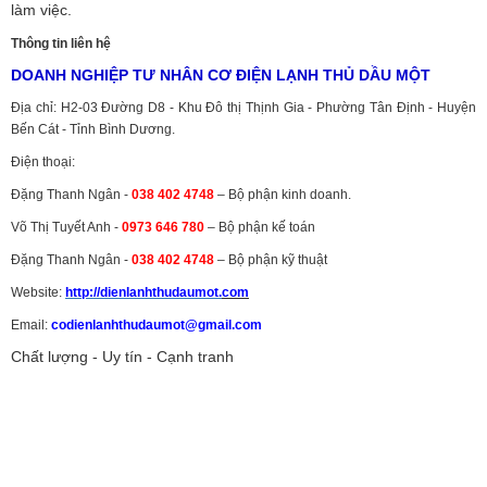
làm việc.
Thông tin liên hệ
DOANH NGHIỆP TƯ NHÂN CƠ ĐIỆN LẠNH THỦ DẦU MỘT
Địa chỉ: H2-03 Đường D8 - Khu Đô thị Thịnh Gia - Phường Tân Định - Huyện
Bến Cát - Tỉnh Bình Dương.
Điện thoại:
Đặng Thanh Ngân -
038 402 4748
– Bộ phận kinh doanh.
Võ Thị Tuyết Anh -
0973 646 780
– Bộ phận kế toán
Đặng Thanh Ngân -
038 402 4748
– Bộ phận kỹ thuật
Website:
http://dienlanhthudaumot.
com
Email:
codienlanhthudaumot@gmail.com
Chất lượng - Uy tín - Cạnh tranh
Vận tải hàng hóa
,
Dịch vụ hải quan ở Bình Dương
,
Dịch vụ hải
quan tại Bình Dương
,
Dịch vụ hải quan ở Hồ Chí Minh
,
Dịch vụ khai
báo hải quan tại Hồ Chí Minh
,
Công ty Dịch vụ hải quan ở Bình
Dương
,
Công ty dịch vụ hải quan ở Hồ Chí Minh