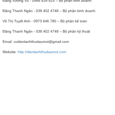
Đặng Vương Vũ - 0986 839 825 – Bộ phận kinh doanh.
Đặng Thanh Ngân - 038 402 4748 – Bộ phận kinh doanh.
Võ Thị Tuyết Anh - 0973 646 780 – Bộ phận kế toán
Đặng Thanh Ngân - 038 402 4748 – Bộ phận kỹ thuật
Email:
codienlanhthudaumot@gmail.com
Website:
http://dienlanhthudaumot.com
Dich vu sua chua dien lanh Binh Duong, Dịch vụ sửa
chữa điện lạnh Bình Dương
Dich vu sua chua dien lanh Thu Dau Mot Binh
Duong, Dịch vụ sửa chữa điện lạnh Thủ Dầu Một
Bình Dương
Dich vu sua chua dien lanh My Phuoc Binh Duong,
Dịch vụ sửa chữa điện lạnh Mỹ Phước Bình Dương
Dich vu sua chua dien lanh Ben Cat Binh Duong,
Dịch vụ sửa chữa điện lạnh Bến Cát Bình Dương
Dich vu sua chua dien lanh Lai Thieu Binh Duong,