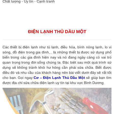
Chất lượng - Uy tín - Cạnh tranh
Vận tải hàng hóa
,
Dịch vụ hải quan ở Bình Dương
,
Dịch vụ hải
quan tại Bình Dương
,
Dịch vụ hải quan ở Hồ Chí Minh
,
Dịch vụ khai
báo hải quan tại Hồ Chí Minh
,
Công ty Dịch vụ hải quan ở Bình
Dương
,
Công ty dịch vụ hải quan ở Hồ Chí Minh
ĐIỆN LẠNH THỦ DẦU MỘT
Các thiết bị điện lạnh như tủ lạnh, điều hòa, bình nóng lạnh, lo vi
sóng, đồ điện trong gia đình,.. là những thiết bị được sử dụng phổ
biến trong các gia đình hiện nay và nó đang ngày càng có vai trò
quan trọng trong đời sống chúng ta. Đặc biệt sau một quá trình sử
dụng sẽ không tránh khỏi hư hỏng cần phải sửa chữa. Biết được
điều đó và nhu cầu của khách hàng nên bài viết dưới đây sẽ rất tốt
cho bạn. Gọi ngay
Cơ – Điện Lạnh Thủ Dầu Một
sẽ giúp bạn tìm
được địa chỉ sửa chữa điện lạnh uy tín tại khu vực Bình Dương.