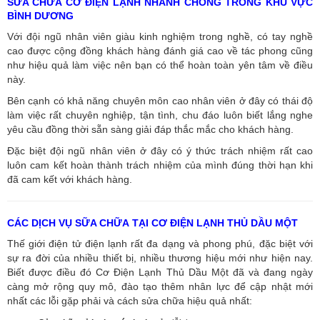
SỬA CHỮA CƠ ĐIỆN LẠNH NHANH CHÓNG TRONG KHU VỰC
BÌNH DƯƠNG
Với đội ngũ nhân viên giàu kinh nghiệm trong nghề, có tay nghề
cao được cộng đồng khách hàng đánh giá cao về tác phong cũng
như hiệu quả làm việc nên bạn có thể hoàn toàn yên tâm về điều
này.
Bên cạnh có khả năng chuyên môn cao nhân viên ở đây có thái độ
làm việc rất chuyên nghiệp, tận tình, chu đáo luôn biết lắng nghe
yêu cầu đồng thời sẵn sàng giải đáp thắc mắc cho khách hàng.
Đặc biệt đội ngũ nhân viên ở đây có ý thức trách nhiệm rất cao
luôn cam kết hoàn thành trách nhiệm của mình đúng thời hạn khi
đã cam kết với khách hàng.
CÁC DỊCH VỤ SỮA CHỮA TẠI CƠ ĐIỆN LẠNH THỦ DẦU MỘT
Thế giới điện tử điện lạnh rất đa dạng và phong phú, đặc biệt với
sự ra đời của nhiều thiết bị, nhiều thương hiệu mới như hiện nay.
Biết được điều đó Cơ Điện Lạnh Thủ Dầu Một đã và đang ngày
càng mở rộng quy mô, đào tạo thêm nhân lực để cập nhật mới
nhất các lỗi gặp phải và cách sửa chữa hiệu quả nhất: