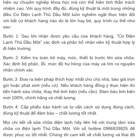
hiện sự chuyên nghiệp khoa học mà còn thể hiện tinh thần trách
nhiệm cao. Với quy trình đầy đủ, đúng kỹ thuật là một trong những
điều Cơ Điện Lạnh Thủ Dầu Một luôn nghiêm ngặt thực hiện đối
với bất cứ khách hàng nào dù là lớn hay bé, quy trình cụ thể như
sau:
Bước 1: Sau khi nhận được yêu cầu của khách hàng, "Cơ Điện
Lạnh Thủ Dầu Một” xác định và phân bổ nhân viên kỹ thuật hợp lý
đi hiện trường.
Bước 2: Kiểm tra toàn bộ máy, móc, thiết bị trước khi sửa chữa.
Xác định bộ phận, lỗi, mức độ hư hỏng của máy và tìm ra nguyên
nhân chính xác.
Bước 3: Đưa ra biện pháp thích hợp nhất cho chủ nhà, báo giá trọn
gói hoặc phát sinh (nếu có).
Nếu khách hàng đồng ý thực hiện thì
tiến hành sửa chữa, thay thế linh kiện (nếu cần). Đảm bảo linh kiện
mới 100%, chính hãng và chất lượng.
Bước 4: Cấp phiếu bảo hành và tư vấn cách sử dụng đúng cách,
đúng kỹ thuật để đảm bảo – chất lượng tốt nhất.
Mọi chi tiết về sửa chữa điện lạnh hãy liên hệ với trung tâm sửa
chữa cơ điện lạnh Thủ Dầu Một. Với số hotline 0986839825 để
được phục vụ tốt nhất. Chúng tôi cam kết về chất lượng và thái độ