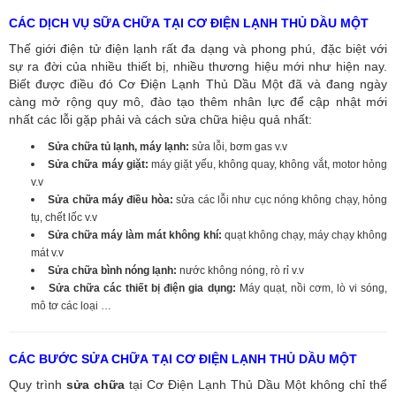
CÁC DỊCH VỤ SỮA CHỮA TẠI CƠ ĐIỆN LẠNH THỦ DẦU MỘT
Thế giới điện tử điện lạnh rất đa dạng và phong phú, đặc biệt với
sự ra đời của nhiều thiết bị, nhiều thương hiệu mới như hiện nay.
Biết được điều đó Cơ Điện Lạnh Thủ Dầu Một đã và đang ngày
càng mở rộng quy mô, đào tạo thêm nhân lực để cập nhật mới
nhất các lỗi gặp phải và cách sửa chữa hiệu quả nhất:
Sửa chữa tủ lạnh, máy lạnh:
sửa lỗi, bơm gas v.v
Sửa chữa máy giặt:
máy giặt yếu, không quay, không vắt, motor hỏng
v.v
Sửa chữa máy điều hòa:
sửa các lỗi như cục nóng không chạy, hỏng
tụ, chết lốc v.v
Sửa chữa máy làm mát không khí:
quạt không chạy, máy chạy không
mát v.v
Sửa chữa bình nóng lạnh:
nước không nóng, rò rỉ v.v
Sửa chữa các thiết bị điện gia dụng:
Máy quạt, nồi cơm, lò vi sóng,
mô tơ các loại …
CÁC BƯỚC SỬA CHỮA TẠI CƠ ĐIỆN LẠNH THỦ DẦU MỘT
Quy trình
sửa chữa
tại Cơ Điện Lạnh Thủ Dầu Một không chỉ thể