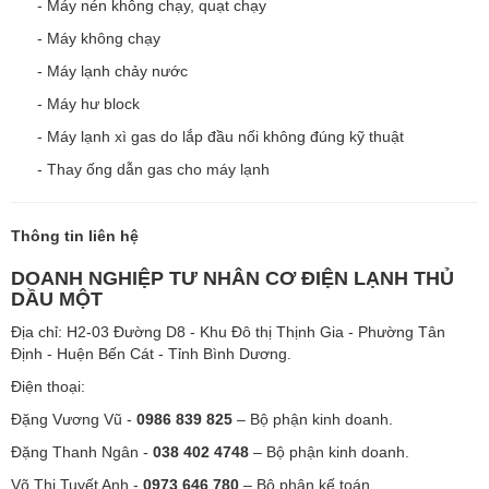
- Máy nén không chạy, quạt chạy
- Máy không chạy
- Máy lạnh chảy nước
- Máy hư block
- Máy lạnh xì gas do lắp đầu nối không đúng kỹ thuật
- Thay ống dẫn gas cho máy lạnh
Thông tin liên hệ
DOANH NGHIỆP TƯ NHÂN CƠ ĐIỆN LẠNH THỦ
DẦU MỘT
Địa chỉ: H2-03 Đường D8 - Khu Đô thị Thịnh Gia - Phường Tân
Định - Huện Bến Cát - Tỉnh Bình Dương.
Điện thoại:
Đặng Vương Vũ -
0986 839 825
– Bộ phận kinh doanh.
Đặng Thanh Ngân -
038 402 4748
– Bộ phận kinh doanh.
Võ Thị Tuyết Anh -
0973 646 780
– Bộ phận kế toán