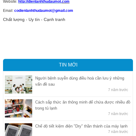
Website:
http://dienlanhthudaumot.
com
Email:
codienlanhthudaumot@gmail.com
Chất lượng - Uy tín - Cạnh tranh
Vận tải hàng hóa
,
Dịch vụ hải quan ở Bình Dương
,
Dịch vụ hải
quan tại Bình Dương
,
Dịch vụ hải quan ở Hồ Chí Minh
,
Dịch vụ khai
báo hải quan tại Hồ Chí Minh
,
Công ty Dịch vụ hải quan ở Bình
Dương
,
Công ty dịch vụ hải quan ở Hồ Chí Minh
TIN MỚI
Người bệnh suyễn dùng điều hoà cần lưu ý những
vấn đề sau
7 năm trước
Cách sắp thức ăn thông minh để chứa được nhiều đồ
trong tủ lạnh
7 năm trước
Chế độ tiết kiệm điện "Dry" thần thánh của máy lạnh
7 năm trước