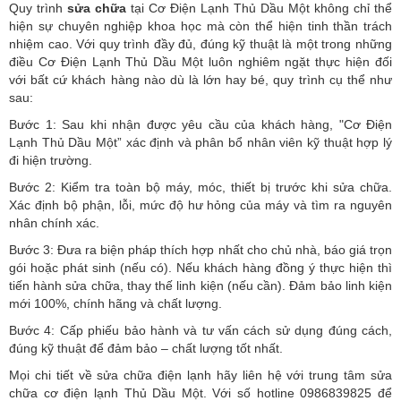
Quy trình
sửa chữa
tại Cơ Điện Lạnh Thủ Dầu Một không chỉ thể
hiện sự chuyên nghiệp khoa học mà còn thể hiện tinh thần trách
nhiệm cao. Với quy trình đầy đủ, đúng kỹ thuật là một trong những
điều Cơ Điện Lạnh Thủ Dầu Một luôn nghiêm ngặt thực hiện đối
với bất cứ khách hàng nào dù là lớn hay bé, quy trình cụ thể như
sau:
Bước 1: Sau khi nhận được yêu cầu của khách hàng, "Cơ Điện
Lạnh Thủ Dầu Một” xác định và phân bổ nhân viên kỹ thuật hợp lý
đi hiện trường.
Bước 2: Kiểm tra toàn bộ máy, móc, thiết bị trước khi sửa chữa.
Xác định bộ phận, lỗi, mức độ hư hỏng của máy và tìm ra nguyên
nhân chính xác.
Bước 3: Đưa ra biện pháp thích hợp nhất cho chủ nhà, báo giá trọn
gói hoặc phát sinh (nếu có).
Nếu khách hàng đồng ý thực hiện thì
tiến hành sửa chữa, thay thế linh kiện (nếu cần). Đảm bảo linh kiện
mới 100%, chính hãng và chất lượng.
Bước 4: Cấp phiếu bảo hành và tư vấn cách sử dụng đúng cách,
đúng kỹ thuật để đảm bảo – chất lượng tốt nhất.
Mọi chi tiết về sửa chữa điện lạnh hãy liên hệ với trung tâm sửa
chữa cơ điện lạnh Thủ Dầu Một. Với số hotline 0986839825 để