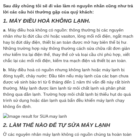
Sau đây chúng tôi sẽ đi vào làm rỏ nguyên nhân cũng như trả
lời các câu hỏi thường gặp của quý khách:
1.
MÁY ĐIỀU HOÀ KHÔNG LẠNH.
a
. Máy điều hoà không có nguồn: thông thường bị các nguyên
nhân như bị đứt cầu chì hoặc vasiton, lỏng mối nối điện, ngắt mạch
hay bị đứt dây điện, thiết bị an toàn được mở hay biên thế bị hư.
Những trường hợp này thông thường cách sửa chữa rất đơn giản
như kiểm tra lại điện thế, thay thế cở và loại cầu chì phù hợp, xiết
chắc lại các mối nối điện, kiểm tra mạch điện và thiết bị an toàn.
b
. Máy điều hoà có nguồn nhưng không lạnh hoặc máy lạnh bị
đóng tuyết, chảy nước: Đầu tiên nếu máy lạnh của các bạn chưa
được vệ sinh bảo trì từ 6 tháng đến 1 năm thì vấn đề này rất bình
thường. Máy lạnh được làm lạnh từ môi chất lạnh và phân phát
thông qua dần lạnh. Trường hợp môi chất lạnh bị thiếu hụt do quá
trình sử dụng hoặc dàn lạnh quá bẩn đều khiến máy lạnh chạy
không ổn định.
2. LÀM THẾ NÀO ĐỂ TỰ SỬA MÁY LẠNH
Ở các nguyên nhân máy lạnh không có nguồn chúng ta hoàn toàn