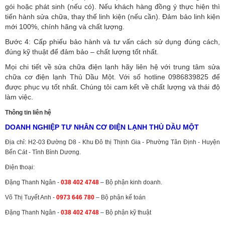
gói hoặc phát sinh (nếu có).
Nếu khách hàng đồng ý thực hiện thì
tiến hành sửa chữa, thay thế linh kiện (nếu cần). Đảm bảo linh kiện
mới 100%, chính hãng và chất lượng.
Bước 4: Cấp phiếu bảo hành và tư vấn cách sử dụng đúng cách,
đúng kỹ thuật để đảm bảo – chất lượng tốt nhất.
Mọi chi tiết về sửa chữa điện lạnh hãy liên hệ với trung tâm sửa
chữa cơ điện lạnh Thủ Dầu Một. Với số hotline 0986839825 để
được phục vụ tốt nhất. Chúng tôi cam kết về chất lượng và thái độ
làm việc.
Thông tin liên hệ
DOANH NGHIỆP TƯ NHÂN CƠ ĐIỆN LẠNH THỦ DẦU MỘT
Địa chỉ: H2-03 Đường D8 - Khu Đô thị Thịnh Gia - Phường Tân Định - Huyện
Bến Cát - Tỉnh Bình Dương.
Điện thoại:
Đặng Thanh Ngân -
038 402 4748
– Bộ phận kinh doanh.
Võ Thị Tuyết Anh -
0973 646 780
– Bộ phận kế toán
Đặng Thanh Ngân -
038 402 4748
– Bộ phận kỹ thuật