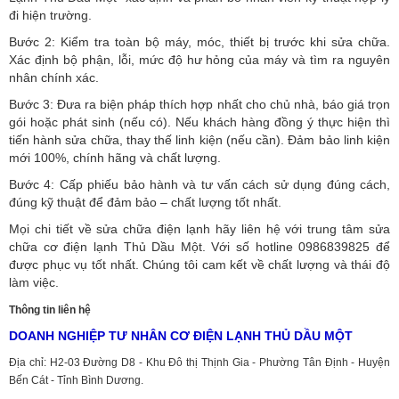
đi hiện trường.
Bước 2: Kiểm tra toàn bộ máy, móc, thiết bị trước khi sửa chữa.
Xác định bộ phận, lỗi, mức độ hư hỏng của máy và tìm ra nguyên
nhân chính xác.
Bước 3: Đưa ra biện pháp thích hợp nhất cho chủ nhà, báo giá trọn
gói hoặc phát sinh (nếu có).
Nếu khách hàng đồng ý thực hiện thì
tiến hành sửa chữa, thay thế linh kiện (nếu cần). Đảm bảo linh kiện
mới 100%, chính hãng và chất lượng.
Bước 4: Cấp phiếu bảo hành và tư vấn cách sử dụng đúng cách,
đúng kỹ thuật để đảm bảo – chất lượng tốt nhất.
Mọi chi tiết về sửa chữa điện lạnh hãy liên hệ với trung tâm sửa
chữa cơ điện lạnh Thủ Dầu Một. Với số hotline 0986839825 để
được phục vụ tốt nhất. Chúng tôi cam kết về chất lượng và thái độ
làm việc.
Thông tin liên hệ
DOANH NGHIỆP TƯ NHÂN CƠ ĐIỆN LẠNH THỦ DẦU MỘT
Địa chỉ: H2-03 Đường D8 - Khu Đô thị Thịnh Gia - Phường Tân Định - Huyện
Bến Cát - Tỉnh Bình Dương.