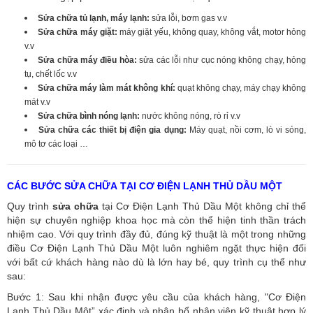
Sửa chữa tủ lạnh, máy lạnh:
sửa lỗi, bơm gas v.v
Sửa chữa máy giặt:
máy giặt yếu, không quay, không vắt, motor hỏng
v.v
Sửa chữa máy điều hòa:
sửa các lỗi như cục nóng không chạy, hỏng
tụ, chết lốc v.v
Sửa chữa máy làm mát không khí:
quạt không chạy, máy chạy không
mát v.v
Sửa chữa bình nóng lạnh:
nước không nóng, rò rỉ v.v
Sửa chữa các thiết bị điện gia dụng:
Máy quạt, nồi cơm, lò vi sóng,
mô tơ các loại …
CÁC BƯỚC SỬA CHỮA TẠI CƠ ĐIỆN LẠNH THỦ DẦU MỘT
Quy trình
sửa chữa
tại Cơ Điện Lạnh Thủ Dầu Một không chỉ thể
hiện sự chuyên nghiệp khoa học mà còn thể hiện tinh thần trách
nhiệm cao. Với quy trình đầy đủ, đúng kỹ thuật là một trong những
điều Cơ Điện Lạnh Thủ Dầu Một luôn nghiêm ngặt thực hiện đối
với bất cứ khách hàng nào dù là lớn hay bé, quy trình cụ thể như
sau:
Bước 1: Sau khi nhận được yêu cầu của khách hàng, "Cơ Điện
Lạnh Thủ Dầu Một” xác định và phân bổ nhân viên kỹ thuật hợp lý