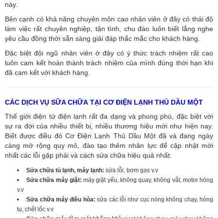
này.
Bên cạnh có khả năng chuyên môn cao nhân viên ở đây có thái độ
làm việc rất chuyên nghiệp, tận tình, chu đáo luôn biết lắng nghe
yêu cầu đồng thời sẵn sàng giải đáp thắc mắc cho khách hàng.
Đặc biệt đội ngũ nhân viên ở đây có ý thức trách nhiệm rất cao
luôn cam kết hoàn thành trách nhiệm của mình đúng thời hạn khi
đã cam kết với khách hàng.
CÁC DỊCH VỤ SỮA CHỮA TẠI CƠ ĐIỆN LẠNH THỦ DẦU MỘT
Thế giới điện tử điện lạnh rất đa dạng và phong phú, đặc biệt với
sự ra đời của nhiều thiết bị, nhiều thương hiệu mới như hiện nay.
Biết được điều đó Cơ Điện Lạnh Thủ Dầu Một đã và đang ngày
càng mở rộng quy mô, đào tạo thêm nhân lực để cập nhật mới
nhất các lỗi gặp phải và cách sửa chữa hiệu quả nhất:
Sửa chữa tủ lạnh, máy lạnh:
sửa lỗi, bơm gas v.v
Sửa chữa máy giặt:
máy giặt yếu, không quay, không vắt, motor hỏng
v.v
Sửa chữa máy điều hòa:
sửa các lỗi như cục nóng không chạy, hỏng
tụ, chết lốc v.v