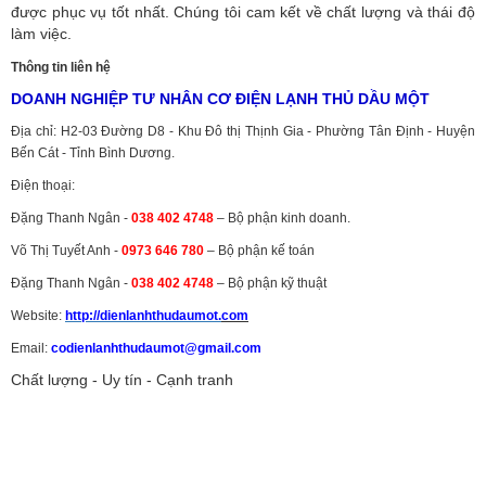
được phục vụ tốt nhất. Chúng tôi cam kết về chất lượng và thái độ
làm việc.
Thông tin liên hệ
DOANH NGHIỆP TƯ NHÂN CƠ ĐIỆN LẠNH THỦ DẦU MỘT
Địa chỉ: H2-03 Đường D8 - Khu Đô thị Thịnh Gia - Phường Tân Định - Huyện
Bến Cát - Tỉnh Bình Dương.
Điện thoại:
Đặng Thanh Ngân -
038 402 4748
– Bộ phận kinh doanh.
Võ Thị Tuyết Anh -
0973 646 780
– Bộ phận kế toán
Đặng Thanh Ngân -
038 402 4748
– Bộ phận kỹ thuật
Website:
http://dienlanhthudaumot.
com
Email:
codienlanhthudaumot@gmail.com
Chất lượng - Uy tín - Cạnh tranh
Vận tải hàng hóa
,
Dịch vụ hải quan ở Bình Dương
,
Dịch vụ hải
quan tại Bình Dương
,
Dịch vụ hải quan ở Hồ Chí Minh
,
Dịch vụ khai
báo hải quan tại Hồ Chí Minh
,
Công ty Dịch vụ hải quan ở Bình
Dương
,
Công ty dịch vụ hải quan ở Hồ Chí Minh