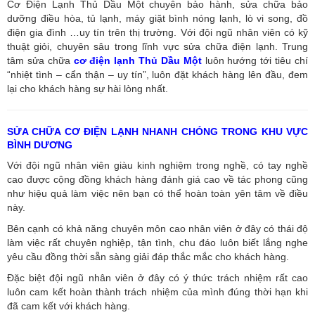
Cơ Điện Lạnh Thủ Dầu Một chuyên bảo hành, sửa chữa bảo
dưỡng điều hòa, tủ lạnh, máy giặt bình nóng lạnh, lò vi song, đồ
điện gia đình …uy tín trên thị trường. Với đội ngũ nhân viên có kỹ
thuật giỏi, chuyên sâu trong lĩnh vực sửa chữa điện lạnh. Trung
tâm sửa chữa
cơ điện lạnh Thủ Dầu Một
luôn hướng tới tiêu chí
“nhiệt tình – cẩn thận – uy tín”, luôn đặt khách hàng lên đầu, đem
lại cho khách hàng sự hài lòng nhất.
SỬA CHỮA CƠ ĐIỆN LẠNH NHANH CHÓNG TRONG KHU VỰC
BÌNH DƯƠNG
Với đội ngũ nhân viên giàu kinh nghiệm trong nghề, có tay nghề
cao được cộng đồng khách hàng đánh giá cao về tác phong cũng
như hiệu quả làm việc nên bạn có thể hoàn toàn yên tâm về điều
này.
Bên cạnh có khả năng chuyên môn cao nhân viên ở đây có thái độ
làm việc rất chuyên nghiệp, tận tình, chu đáo luôn biết lắng nghe
yêu cầu đồng thời sẵn sàng giải đáp thắc mắc cho khách hàng.
Đặc biệt đội ngũ nhân viên ở đây có ý thức trách nhiệm rất cao
luôn cam kết hoàn thành trách nhiệm của mình đúng thời hạn khi
đã cam kết với khách hàng.