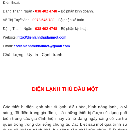
Điện thoại:
Đặng Thanh Ngân -
038 402 4748
– Bộ phận kinh doanh.
Võ Thị Tuyết Anh -
0973 646 780
– Bộ phận kế toán
Đặng Thanh Ngân -
038 402 4748
– Bộ phận kỹ thuật
Website:
http://dienlanhthudaumot.
com
Email:
codienlanhthudaumot@gmail.com
Chất lượng - Uy tín - Cạnh tranh
Vận tải hàng hóa
,
Dịch vụ hải quan ở Bình Dương
,
Dịch vụ hải
quan tại Bình Dương
,
Dịch vụ hải quan ở Hồ Chí Minh
,
Dịch vụ khai
báo hải quan tại Hồ Chí Minh
,
Công ty Dịch vụ hải quan ở Bình
Dương
,
Công ty dịch vụ hải quan ở Hồ Chí Minh
ĐIỆN LẠNH THỦ DẦU MỘT
Các thiết bị điện lạnh như tủ lạnh, điều hòa, bình nóng lạnh, lo vi
sóng, đồ điện trong gia đình,.. là những thiết bị được sử dụng phổ
biến trong các gia đình hiện nay và nó đang ngày càng có vai trò
quan trọng trong đời sống chúng ta. Đặc biệt sau một quá trình sử
dụng sẽ không tránh khỏi hư hỏng cần phải sửa chữa. Biết được