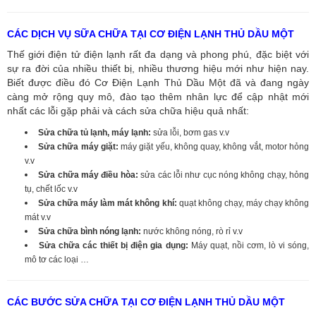
CÁC DỊCH VỤ SỮA CHỮA TẠI CƠ ĐIỆN LẠNH THỦ DẦU MỘT
Thế giới điện tử điện lạnh rất đa dạng và phong phú, đặc biệt với
sự ra đời của nhiều thiết bị, nhiều thương hiệu mới như hiện nay.
Biết được điều đó Cơ Điện Lạnh Thủ Dầu Một đã và đang ngày
càng mở rộng quy mô, đào tạo thêm nhân lực để cập nhật mới
nhất các lỗi gặp phải và cách sửa chữa hiệu quả nhất:
Sửa chữa tủ lạnh, máy lạnh:
sửa lỗi, bơm gas v.v
Sửa chữa máy giặt:
máy giặt yếu, không quay, không vắt, motor hỏng
v.v
Sửa chữa máy điều hòa:
sửa các lỗi như cục nóng không chạy, hỏng
tụ, chết lốc v.v
Sửa chữa máy làm mát không khí:
quạt không chạy, máy chạy không
mát v.v
Sửa chữa bình nóng lạnh:
nước không nóng, rò rỉ v.v
Sửa chữa các thiết bị điện gia dụng:
Máy quạt, nồi cơm, lò vi sóng,
mô tơ các loại …
CÁC BƯỚC SỬA CHỮA TẠI CƠ ĐIỆN LẠNH THỦ DẦU MỘT