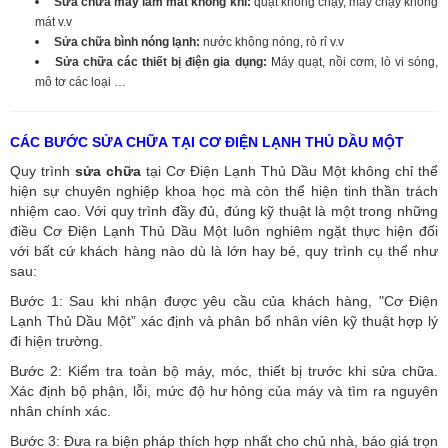
Sửa chữa máy làm mát không khí:
quạt không chạy, máy chạy không
mát v.v
Sửa chữa bình nóng lạnh:
nước không nóng, rò rỉ v.v
Sửa chữa các thiết bị điện gia dụng:
Máy quạt, nồi cơm, lò vi sóng,
mô tơ các loại …
CÁC BƯỚC SỬA CHỮA TẠI CƠ ĐIỆN LẠNH THỦ DẦU MỘT
Quy trình
sửa chữa
tại Cơ Điện Lạnh Thủ Dầu Một không chỉ thể
hiện sự chuyên nghiệp khoa học mà còn thể hiện tinh thần trách
nhiệm cao. Với quy trình đầy đủ, đúng kỹ thuật là một trong những
điều Cơ Điện Lạnh Thủ Dầu Một luôn nghiêm ngặt thực hiện đối
với bất cứ khách hàng nào dù là lớn hay bé, quy trình cụ thể như
sau:
Bước 1: Sau khi nhận được yêu cầu của khách hàng, "Cơ Điện
Lạnh Thủ Dầu Một” xác định và phân bổ nhân viên kỹ thuật hợp lý
đi hiện trường.
Bước 2: Kiểm tra toàn bộ máy, móc, thiết bị trước khi sửa chữa.
Xác định bộ phận, lỗi, mức độ hư hỏng của máy và tìm ra nguyên
nhân chính xác.
Bước 3: Đưa ra biện pháp thích hợp nhất cho chủ nhà, báo giá trọn