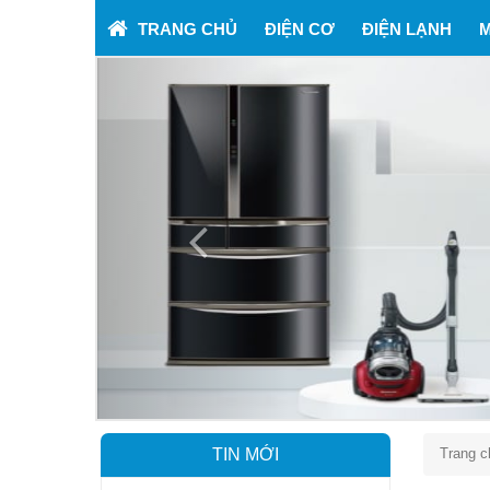
TRANG CHỦ
ĐIỆN CƠ
ĐIỆN LẠNH
M
Previous
TIN MỚI
Trang c