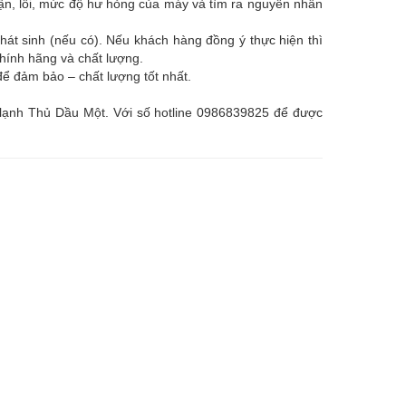
hận, lỗi, mức độ hư hỏng của máy và tìm ra nguyên nhân
hát sinh (nếu có). Nếu khách hàng đồng ý thực hiện thì
chính hãng và chất lượng.
ể đảm bảo – chất lượng tốt nhất.
ện lạnh Thủ Dầu Một. Với số hotline 0986839825 để được