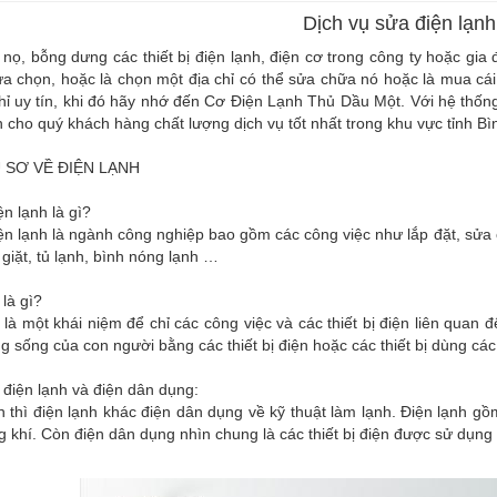
Dịch vụ sửa điện lạn
nọ, bỗng dưng các thiết bị điện lạnh, điện cơ trong công ty hoặc g
lựa chọn, hoặc là chọn một địa chỉ có thể sửa chữa nó hoặc là mua 
hỉ uy tín, khi đó hãy nhớ đến Cơ Điện Lạnh Thủ Dầu Một. Với hệ thố
cho quý khách hàng chất lượng dịch vụ tốt nhất trong khu vực tỉnh B
U SƠ VỀ ĐIỆN LẠNH
n lạnh là gì?
n lạnh là ngành công nghiệp bao gồm các công việc như lắp đặt, sửa c
giặt, tủ lạnh, bình nóng lạnh …
 là gì?
 là một khái niệm để chỉ các công việc và các thiết bị điện liên quan
g sống của con người bằng các thiết bị điện hoặc các thiết bị dùng cá
 điện lạnh và điện dân dụng:
 thì điện lạnh khác điện dân dụng về kỹ thuật làm lạnh. Điện lạnh gồ
 khí. Còn điện dân dụng nhìn chung là các thiết bị điện được sử dụng 