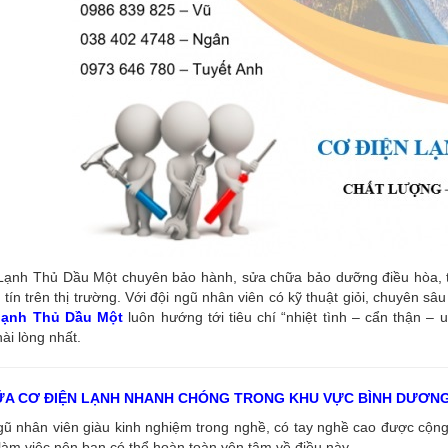
ạnh Thủ Dầu Một chuyên bảo hành, sửa chữa bảo dưỡng điều hòa, tủ l
tín trên thị trường. Với đội ngũ nhân viên có kỹ thuật giỏi, chuyên s
 lạnh Thủ Dầu Một
luôn hướng tới tiêu chí “nhiệt tình – cẩn thận – 
ài lòng nhất.
ỮA CƠ ĐIỆN LẠNH NHANH CHÓNG TRONG KHU VỰC BÌNH DƯƠN
ngũ nhân viên giàu kinh nghiệm trong nghề, có tay nghề cao được cộ
làm việc nên bạn có thể hoàn toàn yên tâm về điều này.