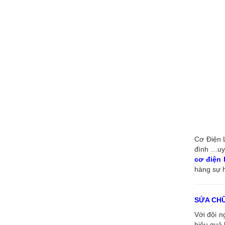
Cơ Điện L
đình …uy 
cơ điện
hàng sự h
SỬA CH
Với đội 
hiệu quả 