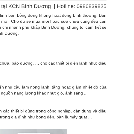
h tại KCN Bình Dương || Hotline: 0986839825
ia đình bạn bỗng dưng không hoạt động bình thường. Bạn
cái mới. Cho dù sẽ mua mới hoặc sửa chữa cũng đều cần
ng chi nhánh phủ khắp Bình Dương, chúng tôi cam kết sẽ
ình Dương.
hữa, bảo dưỡng, … cho các thiết bị điện lạnh như: điều
 đến nhu cầu làm nóng lạnh, tăng hoặc giảm nhiệt độ của
c nguồn năng lượng khác như: gió, ánh sáng ...
m các thiết bị dùng trong công nghiệp, dân dụng và điều
trong gia đình như bóng đèn, bàn là,máy quạt ...