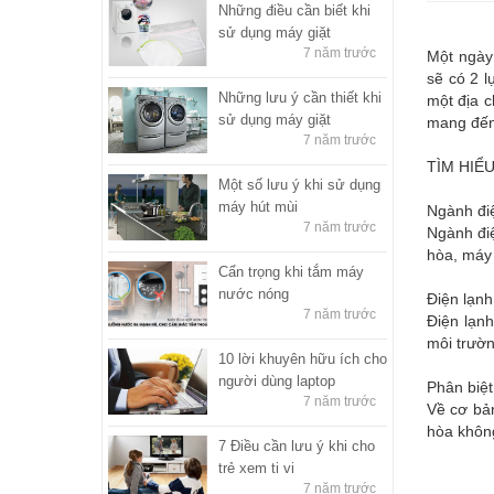
Những điều cần biết khi
sử dụng máy giặt
7 năm trước
Một ngày 
sẽ có 2 
Những lưu ý cần thiết khi
một địa c
sử dụng máy giặt
mang đến 
7 năm trước
TÌM HIỂ
Một số lưu ý khi sử dụng
máy hút mùi
Ngành điệ
7 năm trước
Ngành điệ
hòa, máy 
Cẩn trọng khi tắm máy
nước nóng
Điện lạnh
7 năm trước
Điện lạnh
môi trườn
10 lời khuyên hữu ích cho
người dùng laptop
Phân biệt
7 năm trước
Về cơ bản
hòa không
7 Điều cần lưu ý khi cho
trẻ xem ti vi
7 năm trước