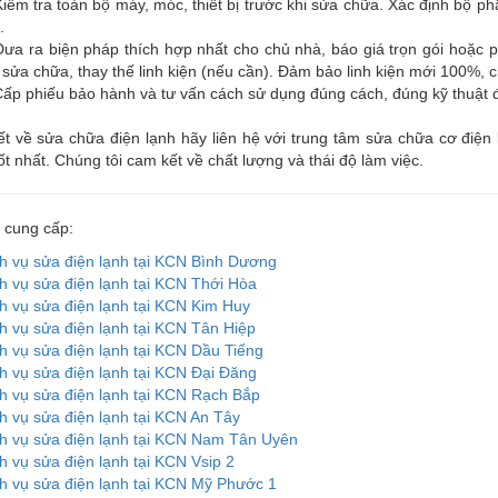
iểm tra toàn bộ máy, móc, thiết bị trước khi sửa chữa. Xác định bộ p
.
ưa ra biện pháp thích hợp nhất cho chủ nhà, báo giá trọn gói hoặc p
 sửa chữa, thay thế linh kiện (nếu cần). Đảm bảo linh kiện mới 100%, 
ấp phiếu bảo hành và tư vấn cách sử dụng đúng cách, đúng kỹ thuật đ
iết về sửa chữa điện lạnh hãy liên hệ với trung tâm sửa chữa cơ đi
ốt nhất. Chúng tôi cam kết về chất lượng và thái độ làm việc.
 cung cấp:
h vụ sửa điện lạnh tại KCN Bình Dương
h vụ sửa điện lạnh tại KCN Thới Hòa
h vụ sửa điện lạnh tại KCN Kim Huy
h vụ sửa điện lạnh tại KCN Tân Hiệp
h vụ sửa điện lạnh tại KCN Dầu Tiếng
h vụ sửa điện lạnh tại KCN Đại Đăng
h vụ sửa điện lạnh tại KCN Rạch Bắp
h vụ sửa điện lạnh tại KCN An Tây
h vụ sửa điện lạnh tại KCN Nam Tân Uyên
h vụ sửa điện lạnh tại KCN Vsip 2
h vụ sửa điện lạnh tại KCN Mỹ Phước 1