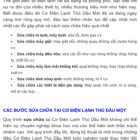
Thế giới điện tử điện lạnh rất đa dạng và phong phú, đặc biệt với
sự ra đời của nhiều thiết bị, nhiều thương hiệu mới như hiện nay.
Biết được điều đó Cơ Điện Lạnh Thủ Dầu Một đã và đang ngày
càng mở rộng quy mô, đào tạo thêm nhân lực để cập nhật mới
nhất các lỗi gặp phải và cách sửa chữa hiệu quả nhất:
Sửa chữa tủ lạnh, máy lạnh:
sửa lỗi, bơm gas v.v
Sửa chữa máy giặt:
máy giặt yếu, không quay, không vắt, motor hỏng
v.v
Sửa chữa máy điều hòa:
sửa các lỗi như cục nóng không chạy, hỏng
tụ, chết lốc v.v
Sửa chữa máy làm mát không khí:
quạt không chạy, máy chạy không
mát v.v
Sửa chữa bình nóng lạnh:
nước không nóng, rò rỉ v.v
Sửa chữa các thiết bị điện gia dụng:
Máy quạt, nồi cơm, lò vi sóng,
mô tơ các loại …
CÁC BƯỚC SỬA CHỮA TẠI CƠ ĐIỆN LẠNH THỦ DẦU MỘT
Quy trình
sửa chữa
tại Cơ Điện Lạnh Thủ Dầu Một không chỉ thể
hiện sự chuyên nghiệp khoa học mà còn thể hiện tinh thần trách
nhiệm cao. Với quy trình đầy đủ, đúng kỹ thuật là một trong những
điều Cơ Điện Lạnh Thủ Dầu Một luôn nghiêm ngặt thực hiện đối