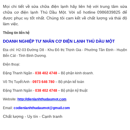
Mọi chi tiết về sửa chữa điện lạnh hãy liên hệ với trung tâm sửa
chữa cơ điện lạnh Thủ Dầu Một. Với số hotline 0986839825 để
được phục vụ tốt nhất. Chúng tôi cam kết về chất lượng và thái độ
làm việc.
Thông tin liên hệ
DOANH NGHIỆP TƯ NHÂN CƠ ĐIỆN LẠNH THỦ DẦU MỘT
Địa chỉ: H2-03 Đường D8 - Khu Đô thị Thịnh Gia - Phường Tân Định - Huyện
Bến Cát - Tỉnh Bình Dương.
Điện thoại:
Đặng Thanh Ngân -
038 402 4748
– Bộ phận kinh doanh.
Võ Thị Tuyết Anh -
0973 646 780
– Bộ phận kế toán
Đặng Thanh Ngân -
038 402 4748
– Bộ phận kỹ thuật
Website:
http://dienlanhthudaumot.
com
Email:
codienlanhthudaumot@gmail.com
Chất lượng - Uy tín - Cạnh tranh
Vận tải hàng hóa
,
Dịch vụ hải quan ở Bình Dương
,
Dịch vụ hải