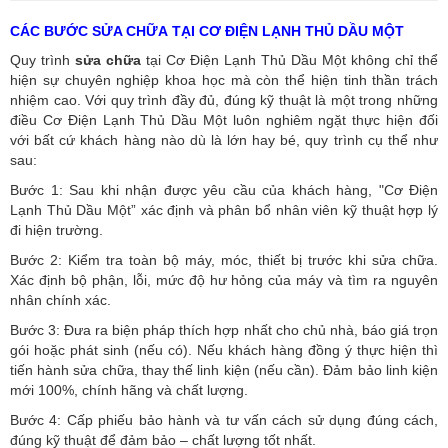
CÁC BƯỚC SỬA CHỮA TẠI CƠ ĐIỆN LẠNH THỦ DẦU MỘT
Quy trình
sửa chữa
tại Cơ Điện Lạnh Thủ Dầu Một không chỉ thể
hiện sự chuyên nghiệp khoa học mà còn thể hiện tinh thần trách
nhiệm cao. Với quy trình đầy đủ, đúng kỹ thuật là một trong những
điều Cơ Điện Lạnh Thủ Dầu Một luôn nghiêm ngặt thực hiện đối
với bất cứ khách hàng nào dù là lớn hay bé, quy trình cụ thể như
sau:
Bước 1: Sau khi nhận được yêu cầu của khách hàng, "Cơ Điện
Lạnh Thủ Dầu Một” xác định và phân bổ nhân viên kỹ thuật hợp lý
đi hiện trường.
Bước 2: Kiểm tra toàn bộ máy, móc, thiết bị trước khi sửa chữa.
Xác định bộ phận, lỗi, mức độ hư hỏng của máy và tìm ra nguyên
nhân chính xác.
Bước 3: Đưa ra biện pháp thích hợp nhất cho chủ nhà, báo giá trọn
gói hoặc phát sinh (nếu có).
Nếu khách hàng đồng ý thực hiện thì
tiến hành sửa chữa, thay thế linh kiện (nếu cần). Đảm bảo linh kiện
mới 100%, chính hãng và chất lượng.
Bước 4: Cấp phiếu bảo hành và tư vấn cách sử dụng đúng cách,
đúng kỹ thuật để đảm bảo – chất lượng tốt nhất.