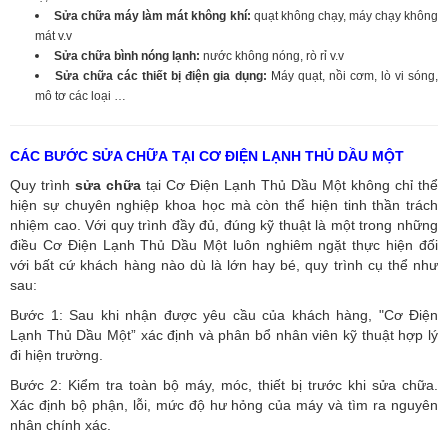
Sửa chữa máy làm mát không khí:
quạt không chạy, máy chạy không
mát v.v
Sửa chữa bình nóng lạnh:
nước không nóng, rò rỉ v.v
Sửa chữa các thiết bị điện gia dụng:
Máy quạt, nồi cơm, lò vi sóng,
mô tơ các loại …
CÁC BƯỚC SỬA CHỮA TẠI CƠ ĐIỆN LẠNH THỦ DẦU MỘT
Quy trình
sửa chữa
tại Cơ Điện Lạnh Thủ Dầu Một không chỉ thể
hiện sự chuyên nghiệp khoa học mà còn thể hiện tinh thần trách
nhiệm cao. Với quy trình đầy đủ, đúng kỹ thuật là một trong những
điều Cơ Điện Lạnh Thủ Dầu Một luôn nghiêm ngặt thực hiện đối
với bất cứ khách hàng nào dù là lớn hay bé, quy trình cụ thể như
sau:
Bước 1: Sau khi nhận được yêu cầu của khách hàng, "Cơ Điện
Lạnh Thủ Dầu Một” xác định và phân bổ nhân viên kỹ thuật hợp lý
đi hiện trường.
Bước 2: Kiểm tra toàn bộ máy, móc, thiết bị trước khi sửa chữa.
Xác định bộ phận, lỗi, mức độ hư hỏng của máy và tìm ra nguyên
nhân chính xác.