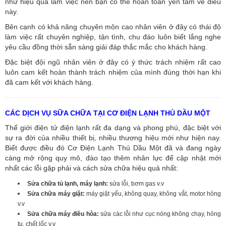
như hiệu quả làm việc nên bạn có thể hoàn toàn yên tâm về điều
này.
Bên cạnh có khả năng chuyên môn cao nhân viên ở đây có thái độ
làm việc rất chuyên nghiệp, tận tình, chu đáo luôn biết lắng nghe
yêu cầu đồng thời sẵn sàng giải đáp thắc mắc cho khách hàng.
Đặc biệt đội ngũ nhân viên ở đây có ý thức trách nhiệm rất cao
luôn cam kết hoàn thành trách nhiệm của mình đúng thời hạn khi
đã cam kết với khách hàng.
CÁC DỊCH VỤ SỮA CHỮA TẠI CƠ ĐIỆN LẠNH THỦ DẦU MỘT
Thế giới điện tử điện lạnh rất đa dạng và phong phú, đặc biệt với
sự ra đời của nhiều thiết bị, nhiều thương hiệu mới như hiện nay.
Biết được điều đó Cơ Điện Lạnh Thủ Dầu Một đã và đang ngày
càng mở rộng quy mô, đào tạo thêm nhân lực để cập nhật mới
nhất các lỗi gặp phải và cách sửa chữa hiệu quả nhất:
Sửa chữa tủ lạnh, máy lạnh:
sửa lỗi, bơm gas v.v
Sửa chữa máy giặt:
máy giặt yếu, không quay, không vắt, motor hỏng
v.v
Sửa chữa máy điều hòa:
sửa các lỗi như cục nóng không chạy, hỏng
tụ, chết lốc v.v