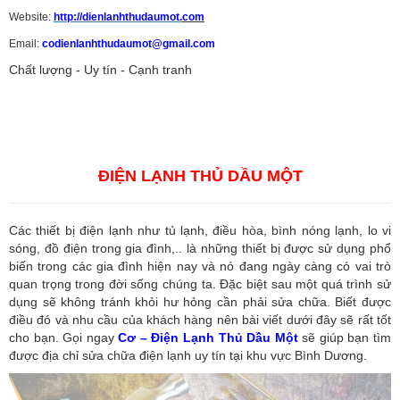
Website:
http://dienlanhthudaumot.
com
Email:
codienlanhthudaumot@gmail.com
Chất lượng - Uy tín - Cạnh tranh
Vận tải hàng hóa
,
Dịch vụ hải quan ở Bình Dương
,
Dịch vụ hải
quan tại Bình Dương
,
Dịch vụ hải quan ở Hồ Chí Minh
,
Dịch vụ khai
báo hải quan tại Hồ Chí Minh
,
Công ty Dịch vụ hải quan ở Bình
Dương
,
Công ty dịch vụ hải quan ở Hồ Chí Minh
ĐIỆN LẠNH THỦ DẦU MỘT
Các thiết bị điện lạnh như tủ lạnh, điều hòa, bình nóng lạnh, lo vi
sóng, đồ điện trong gia đình,.. là những thiết bị được sử dụng phổ
biến trong các gia đình hiện nay và nó đang ngày càng có vai trò
quan trọng trong đời sống chúng ta. Đặc biệt sau một quá trình sử
dụng sẽ không tránh khỏi hư hỏng cần phải sửa chữa. Biết được
điều đó và nhu cầu của khách hàng nên bài viết dưới đây sẽ rất tốt
cho bạn. Gọi ngay
Cơ – Điện Lạnh Thủ Dầu Một
sẽ giúp bạn tìm
được địa chỉ sửa chữa điện lạnh uy tín tại khu vực Bình Dương.