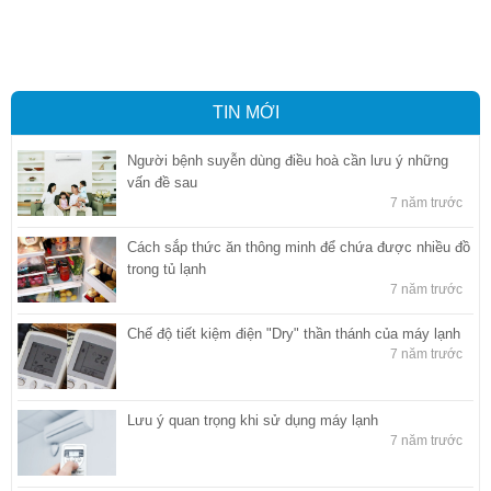
quan tại Bình Dương
,
Dịch vụ hải quan ở Hồ Chí Minh
,
Dịch vụ khai
báo hải quan tại Hồ Chí Minh
,
Công ty Dịch vụ hải quan ở Bình
Dương
,
Công ty dịch vụ hải quan ở Hồ Chí Minh
TIN MỚI
Người bệnh suyễn dùng điều hoà cần lưu ý những
vấn đề sau
7 năm trước
Cách sắp thức ăn thông minh để chứa được nhiều đồ
trong tủ lạnh
7 năm trước
Chế độ tiết kiệm điện "Dry" thần thánh của máy lạnh
7 năm trước
Lưu ý quan trọng khi sử dụng máy lạnh
7 năm trước