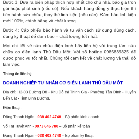
Bước 3: Đưa ra biện pháp thích hợp nhất cho chủ nhà, báo giá trọn
gói hoặc phát sinh (nếu có).
Nếu khách hàng đồng ý thực hiện thì
tiến hành sửa chữa, thay thế linh kiện (nếu cần). Đảm bảo linh kiện
mới 100%, chính hãng và chất lượng.
Bước 4: Cấp phiếu bảo hành và tư vấn cách sử dụng đúng cách,
đúng kỹ thuật để đảm bảo – chất lượng tốt nhất.
Mọi chi tiết về sửa chữa điện lạnh hãy liên hệ với trung tâm sửa
chữa cơ điện lạnh Thủ Dầu Một. Với số hotline 0986839825 để
được phục vụ tốt nhất. Chúng tôi cam kết về chất lượng và thái độ
làm việc.
Thông tin liên hệ
DOANH NGHIỆP TƯ NHÂN CƠ ĐIỆN LẠNH THỦ DẦU MỘT
Địa chỉ: H2-03 Đường D8 - Khu Đô thị Thịnh Gia - Phường Tân Định - Huyện
Bến Cát - Tỉnh Bình Dương.
Điện thoại:
Đặng Thanh Ngân -
038 402 4748
– Bộ phận kinh doanh.
Võ Thị Tuyết Anh -
0973 646 780
– Bộ phận kế toán
Đặng Thanh Ngân -
038 402 4748
– Bộ phận kỹ thuật