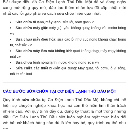
Biết được điều đó Cơ Điện Lạnh Thủ Dầu Một đã và đang ngày
càng mở rộng quy mô, đào tạo thêm nhân lực để cập nhật mới
nhất các lỗi gặp phải và cách sửa chữa hiệu quả nhất:
Sửa chữa tủ lạnh, máy lạnh:
sửa lỗi, bơm gas v.v
Sửa chữa máy giặt:
máy giặt yếu, không quay, không vắt, motor hỏng
v.v
Sửa chữa máy điều hòa:
sửa các lỗi như cục nóng không chạy, hỏng
tụ, chết lốc v.v
Sửa chữa máy làm mát không khí:
quạt không chạy, máy chạy không
mát v.v
Sửa chữa bình nóng lạnh:
nước không nóng, rò rỉ v.v
Sửa chữa các thiết bị điện gia dụng:
Máy quạt, nồi cơm, lò vi sóng,
mô tơ các loại …
CÁC BƯỚC SỬA CHỮA TẠI CƠ ĐIỆN LẠNH THỦ DẦU MỘT
Quy trình
sửa chữa
tại Cơ Điện Lạnh Thủ Dầu Một không chỉ thể
hiện sự chuyên nghiệp khoa học mà còn thể hiện tinh thần trách
nhiệm cao. Với quy trình đầy đủ, đúng kỹ thuật là một trong những
điều Cơ Điện Lạnh Thủ Dầu Một luôn nghiêm ngặt thực hiện đối
với bất cứ khách hàng nào dù là lớn hay bé, quy trình cụ thể như
sau: