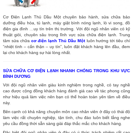
Cơ Điện Lạnh Thủ Dầu Một chuyên bảo hành, sửa chữa bảo
dưỡng điều hòa, tủ lạnh, máy giặt bình nóng lạnh, lò vi song, đồ
điện gia đình …uy tín trên thị trường. Với đội ngũ nhân viên có kỹ
thuật giỏi, chuyên sâu trong lĩnh vực sửa chữa điện lạnh. Trung
tâm sửa chữa
cơ điện lạnh Thủ Dầu Một
luôn hướng tới tiêu chí
“nhiệt tình – cẩn thận – uy tín”, luôn đặt khách hàng lên đầu, đem
lại cho khách hàng sự hài lòng nhất.
SỬA CHỮA CƠ ĐIỆN LẠNH NHANH CHÓNG TRONG KHU VỰC
BÌNH DƯƠNG
Với đội ngũ nhân viên giàu kinh nghiệm trong nghề, có tay nghề
cao được cộng đồng khách hàng đánh giá cao về tác phong cũng
như hiệu quả làm việc nên bạn có thể hoàn toàn yên tâm về điều
này.
Bên cạnh có khả năng chuyên môn cao nhân viên ở đây có thái độ
làm việc rất chuyên nghiệp, tận tình, chu đáo luôn biết lắng nghe
yêu cầu đồng thời sẵn sàng giải đáp thắc mắc cho khách hàng.
Đặc biệt đội ngũ nhân viên ở đây có ý thức trách nhiệm rất cao