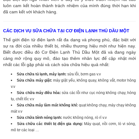
luôn cam kết hoàn thành trách nhiệm của mình đúng thời hạn khi
đã cam kết với khách hàng.
CÁC DỊCH VỤ SỮA CHỮA TẠI CƠ ĐIỆN LẠNH THỦ DẦU MỘT
Thế giới điện tử điện lạnh rất đa dạng và phong phú, đặc biệt với
sự ra đời của nhiều thiết bị, nhiều thương hiệu mới như hiện nay.
Biết được điều đó Cơ Điện Lạnh Thủ Dầu Một đã và đang ngày
càng mở rộng quy mô, đào tạo thêm nhân lực để cập nhật mới
nhất các lỗi gặp phải và cách sửa chữa hiệu quả nhất:
Sửa chữa tủ lạnh, máy lạnh:
sửa lỗi, bơm gas v.v
Sửa chữa máy giặt:
máy giặt yếu, không quay, không vắt, motor hỏng
v.v
Sửa chữa máy điều hòa:
sửa các lỗi như cục nóng không chạy, hỏng
tụ, chết lốc v.v
Sửa chữa máy làm mát không khí:
quạt không chạy, máy chạy không
mát v.v
Sửa chữa bình nóng lạnh:
nước không nóng, rò rỉ v.v
Sửa chữa các thiết bị điện gia dụng:
Máy quạt, nồi cơm, lò vi sóng,
mô tơ các loại …