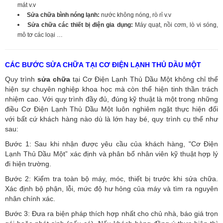
mát v.v
Sửa chữa bình nóng lạnh:
nước không nóng, rò rỉ v.v
Sửa chữa các thiết bị điện gia dụng:
Máy quạt, nồi cơm, lò vi sóng,
mô tơ các loại …
CÁC BƯỚC SỬA CHỮA TẠI CƠ ĐIỆN LẠNH THỦ DẦU MỘT
Quy trình
sửa chữa
tại Cơ Điện Lạnh Thủ Dầu Một không chỉ thể
hiện sự chuyên nghiệp khoa học mà còn thể hiện tinh thần trách
nhiệm cao. Với quy trình đầy đủ, đúng kỹ thuật là một trong những
điều Cơ Điện Lạnh Thủ Dầu Một luôn nghiêm ngặt thực hiện đối
với bất cứ khách hàng nào dù là lớn hay bé, quy trình cụ thể như
sau:
Bước 1: Sau khi nhận được yêu cầu của khách hàng, "Cơ Điện
Lạnh Thủ Dầu Một” xác định và phân bổ nhân viên kỹ thuật hợp lý
đi hiện trường.
Bước 2: Kiểm tra toàn bộ máy, móc, thiết bị trước khi sửa chữa.
Xác định bộ phận, lỗi, mức độ hư hỏng của máy và tìm ra nguyên
nhân chính xác.
Bước 3: Đưa ra biện pháp thích hợp nhất cho chủ nhà, báo giá trọn