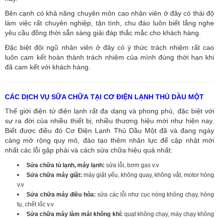
Bên cạnh có khả năng chuyên môn cao nhân viên ở đây có thái độ
làm việc rất chuyên nghiệp, tận tình, chu đáo luôn biết lắng nghe
yêu cầu đồng thời sẵn sàng giải đáp thắc mắc cho khách hàng.
Đặc biệt đội ngũ nhân viên ở đây có ý thức trách nhiệm rất cao
luôn cam kết hoàn thành trách nhiệm của mình đúng thời hạn khi
đã cam kết với khách hàng.
CÁC DỊCH VỤ SỮA CHỮA TẠI CƠ ĐIỆN LẠNH THỦ DẦU MỘT
Thế giới điện tử điện lạnh rất đa dạng và phong phú, đặc biệt với
sự ra đời của nhiều thiết bị, nhiều thương hiệu mới như hiện nay.
Biết được điều đó Cơ Điện Lạnh Thủ Dầu Một đã và đang ngày
càng mở rộng quy mô, đào tạo thêm nhân lực để cập nhật mới
nhất các lỗi gặp phải và cách sửa chữa hiệu quả nhất:
Sửa chữa tủ lạnh, máy lạnh:
sửa lỗi, bơm gas v.v
Sửa chữa máy giặt:
máy giặt yếu, không quay, không vắt, motor hỏng
v.v
Sửa chữa máy điều hòa:
sửa các lỗi như cục nóng không chạy, hỏng
tụ, chết lốc v.v
Sửa chữa máy làm mát không khí:
quạt không chạy, máy chạy không