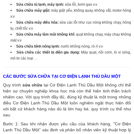
Sửa chữa tủ lạnh, máy lạnh:
sửa lỗi, bơm gas v.v
Sửa chữa máy giặt:
máy giặt yếu, không quay, không vắt, motor hỏng
v.v
Sửa chữa máy điều hòa:
sửa các lỗi như cục nóng không chạy, hỏng
tụ, chết lốc v.v
Sửa chữa máy làm mát không khí:
quạt không chạy, máy chạy không
mát v.v
Sửa chữa bình nóng lạnh:
nước không nóng, rò rỉ v.v
Sửa chữa các thiết bị điện gia dụng:
Máy quạt, nồi cơm, lò vi sóng,
mô tơ các loại …
CÁC BƯỚC SỬA CHỮA TẠI CƠ ĐIỆN LẠNH THỦ DẦU MỘT
Quy trình
sửa chữa
tại Cơ Điện Lạnh Thủ Dầu Một không chỉ thể
hiện sự chuyên nghiệp khoa học mà còn thể hiện tinh thần trách
nhiệm cao. Với quy trình đầy đủ, đúng kỹ thuật là một trong những
điều Cơ Điện Lạnh Thủ Dầu Một luôn nghiêm ngặt thực hiện đối
với bất cứ khách hàng nào dù là lớn hay bé, quy trình cụ thể như
sau:
Bước 1: Sau khi nhận được yêu cầu của khách hàng, "Cơ Điện
Lạnh Thủ Dầu Một” xác định và phân bổ nhân viên kỹ thuật hợp lý