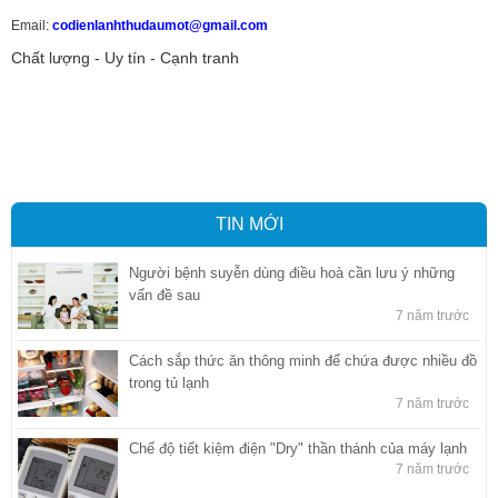
Email:
codienlanhthudaumot@gmail.com
Chất lượng - Uy tín - Cạnh tranh
Vận tải hàng hóa
,
Dịch vụ hải quan ở Bình Dương
,
Dịch vụ hải
quan tại Bình Dương
,
Dịch vụ hải quan ở Hồ Chí Minh
,
Dịch vụ khai
báo hải quan tại Hồ Chí Minh
,
Công ty Dịch vụ hải quan ở Bình
Dương
,
Công ty dịch vụ hải quan ở Hồ Chí Minh
TIN MỚI
Người bệnh suyễn dùng điều hoà cần lưu ý những
vấn đề sau
7 năm trước
Cách sắp thức ăn thông minh để chứa được nhiều đồ
trong tủ lạnh
7 năm trước
Chế độ tiết kiệm điện "Dry" thần thánh của máy lạnh
7 năm trước