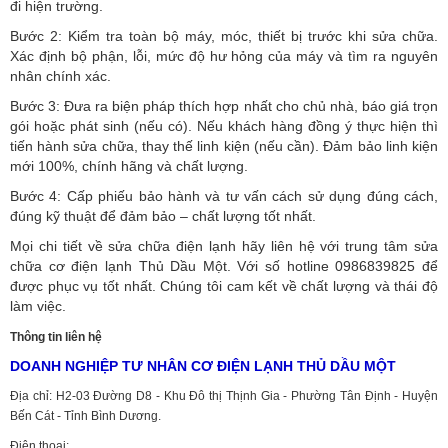
đi hiện trường.
Bước 2: Kiểm tra toàn bộ máy, móc, thiết bị trước khi sửa chữa.
Xác định bộ phận, lỗi, mức độ hư hỏng của máy và tìm ra nguyên
nhân chính xác.
Bước 3: Đưa ra biện pháp thích hợp nhất cho chủ nhà, báo giá trọn
gói hoặc phát sinh (nếu có).
Nếu khách hàng đồng ý thực hiện thì
tiến hành sửa chữa, thay thế linh kiện (nếu cần). Đảm bảo linh kiện
mới 100%, chính hãng và chất lượng.
Bước 4: Cấp phiếu bảo hành và tư vấn cách sử dụng đúng cách,
đúng kỹ thuật để đảm bảo – chất lượng tốt nhất.
Mọi chi tiết về sửa chữa điện lạnh hãy liên hệ với trung tâm sửa
chữa cơ điện lạnh Thủ Dầu Một. Với số hotline 0986839825 để
được phục vụ tốt nhất. Chúng tôi cam kết về chất lượng và thái độ
làm việc.
Thông tin liên hệ
DOANH NGHIỆP TƯ NHÂN CƠ ĐIỆN LẠNH THỦ DẦU MỘT
Địa chỉ: H2-03 Đường D8 - Khu Đô thị Thịnh Gia - Phường Tân Định - Huyện
Bến Cát - Tỉnh Bình Dương.
Điện thoại: