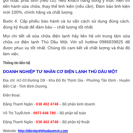
gói hoặc phát sinh (nếu có).
Nếu khách hàng đồng ý thực hiện thì
tiến hành sửa chữa, thay thế linh kiện (nếu cần). Đảm bảo linh kiện
mới 100%, chính hãng và chất lượng.
Bước 4: Cấp phiếu bảo hành và tư vấn cách sử dụng đúng cách,
đúng kỹ thuật để đảm bảo – chất lượng tốt nhất.
Mọi chi tiết về sửa chữa điện lạnh hãy liên hệ với trung tâm sửa
chữa cơ điện lạnh Thủ Dầu Một. Với số hotline 0986839825 để
được phục vụ tốt nhất. Chúng tôi cam kết về chất lượng và thái độ
làm việc.
Thông tin liên hệ
DOANH NGHIỆP TƯ NHÂN CƠ ĐIỆN LẠNH THỦ DẦU MỘT
Địa chỉ: H2-03 Đường D8 - Khu Đô thị Thịnh Gia - Phường Tân Định - Huyện
Bến Cát - Tỉnh Bình Dương.
Điện thoại:
Đặng Thanh Ngân -
038 402 4748
– Bộ phận kinh doanh.
Võ Thị Tuyết Anh -
0973 646 780
– Bộ phận kế toán
Đặng Thanh Ngân -
038 402 4748
– Bộ phận kỹ thuật
Website:
http://dienlanhthudaumot.
com