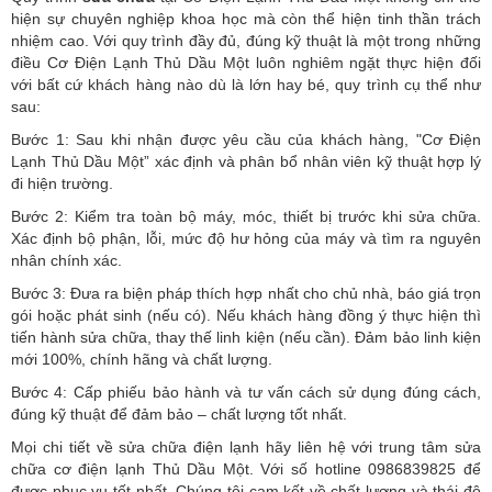
hiện sự chuyên nghiệp khoa học mà còn thể hiện tinh thần trách
nhiệm cao. Với quy trình đầy đủ, đúng kỹ thuật là một trong những
điều Cơ Điện Lạnh Thủ Dầu Một luôn nghiêm ngặt thực hiện đối
với bất cứ khách hàng nào dù là lớn hay bé, quy trình cụ thể như
sau:
Bước 1: Sau khi nhận được yêu cầu của khách hàng, "Cơ Điện
Lạnh Thủ Dầu Một” xác định và phân bổ nhân viên kỹ thuật hợp lý
đi hiện trường.
Bước 2: Kiểm tra toàn bộ máy, móc, thiết bị trước khi sửa chữa.
Xác định bộ phận, lỗi, mức độ hư hỏng của máy và tìm ra nguyên
nhân chính xác.
Bước 3: Đưa ra biện pháp thích hợp nhất cho chủ nhà, báo giá trọn
gói hoặc phát sinh (nếu có).
Nếu khách hàng đồng ý thực hiện thì
tiến hành sửa chữa, thay thế linh kiện (nếu cần). Đảm bảo linh kiện
mới 100%, chính hãng và chất lượng.
Bước 4: Cấp phiếu bảo hành và tư vấn cách sử dụng đúng cách,
đúng kỹ thuật để đảm bảo – chất lượng tốt nhất.
Mọi chi tiết về sửa chữa điện lạnh hãy liên hệ với trung tâm sửa
chữa cơ điện lạnh Thủ Dầu Một. Với số hotline 0986839825 để
được phục vụ tốt nhất. Chúng tôi cam kết về chất lượng và thái độ