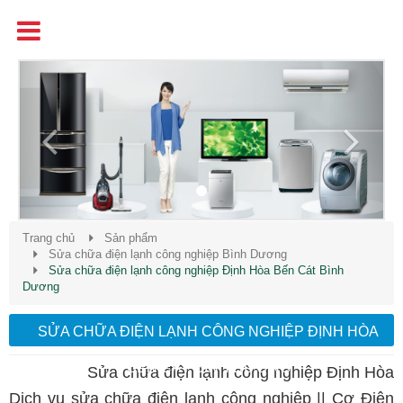
Tên
Chất Lượng - Uy Tín - Giá Cạnh Tranh
Previous
Next
Trang chủ
Sản phẩm
Sửa chữa điện lạnh công nghiệp Bình Dương
Sửa chữa điện lạnh công nghiệp Định Hòa Bến Cát Bình
Dương
SỬA CHỮA ĐIỆN LẠNH CÔNG NGHIỆP ĐỊNH HÒA
BẾN CÁT BÌNH DƯƠNG
Sửa chữa điện lạnh công nghiệp Định Hòa
Dịch vụ sửa chữa điện lạnh công nghiệp || Cơ Điện