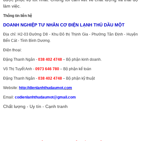
làm việc.
Thông tin liên hệ
DOANH NGHIỆP TƯ NHÂN CƠ ĐIỆN LẠNH THỦ DẦU MỘT
Địa chỉ: H2-03 Đường D8 - Khu Đô thị Thịnh Gia - Phường Tân Định - Huyện
Bến Cát - Tỉnh Bình Dương.
Điện thoại:
Đặng Thanh Ngân -
038 402 4748
– Bộ phận kinh doanh.
Võ Thị Tuyết Anh -
0973 646 780
– Bộ phận kế toán
Đặng Thanh Ngân -
038 402 4748
– Bộ phận kỹ thuật
Website:
http://dienlanhthudaumot.
com
Email:
codienlanhthudaumot@gmail.com
Chất lượng - Uy tín - Cạnh tranh
Vận tải hàng hóa
,
Dịch vụ hải quan ở Bình Dương
,
Dịch vụ hải
quan tại Bình Dương
,
Dịch vụ hải quan ở Hồ Chí Minh
,
Dịch vụ khai
báo hải quan tại Hồ Chí Minh
,
Công ty Dịch vụ hải quan ở Bình
Dương
,
Công ty dịch vụ hải quan ở Hồ Chí Minh