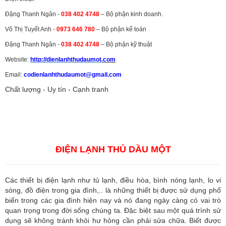
Đặng Thanh Ngân -
038 402 4748
– Bộ phận kinh doanh.
Võ Thị Tuyết Anh -
0973 646 780
– Bộ phận kế toán
Đặng Thanh Ngân -
038 402 4748
– Bộ phận kỹ thuật
Website:
http://dienlanhthudaumot.
com
Email:
codienlanhthudaumot@gmail.com
Chất lượng - Uy tín - Cạnh tranh
Vận tải hàng hóa
,
Dịch vụ hải quan ở Bình Dương
,
Dịch vụ hải
quan tại Bình Dương
,
Dịch vụ hải quan ở Hồ Chí Minh
,
Dịch vụ khai
báo hải quan tại Hồ Chí Minh
,
Công ty Dịch vụ hải quan ở Bình
Dương
,
Công ty dịch vụ hải quan ở Hồ Chí Minh
ĐIỆN LẠNH THỦ DẦU MỘT
Các thiết bị điện lạnh như tủ lạnh, điều hòa, bình nóng lạnh, lo vi
sóng, đồ điện trong gia đình,.. là những thiết bị được sử dụng phổ
biến trong các gia đình hiện nay và nó đang ngày càng có vai trò
quan trọng trong đời sống chúng ta. Đặc biệt sau một quá trình sử
dụng sẽ không tránh khỏi hư hỏng cần phải sửa chữa. Biết được