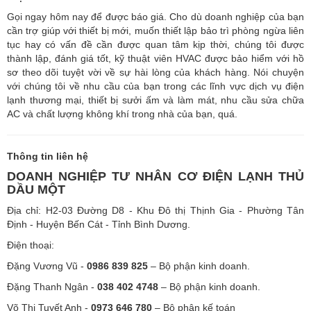
Gọi ngay hôm nay để được báo giá. Cho dù doanh nghiệp của bạn
cần trợ giúp với thiết bị mới, muốn thiết lập bảo trì phòng ngừa liên
tục hay có vấn đề cần được quan tâm kịp thời, chúng tôi được
thành lập, đánh giá tốt, kỹ thuật viên HVAC được bảo hiểm với hồ
sơ theo dõi tuyệt vời về sự hài lòng của khách hàng. Nói chuyện
với chúng tôi về nhu cầu của bạn trong các lĩnh vực dịch vụ điện
lạnh thương mại, thiết bị sưởi ấm và làm mát, nhu cầu sửa chữa
AC và chất lượng không khí trong nhà của bạn, quá.
Thông tin liên hệ
DOANH NGHIỆP TƯ NHÂN CƠ ĐIỆN LẠNH THỦ
DẦU MỘT
Địa chỉ: H2-03 Đường D8 - Khu Đô thị Thịnh Gia - Phường Tân
Định - Huyện Bến Cát - Tỉnh Bình Dương.
Điện thoại:
Đặng Vương Vũ -
0986 839 825
– Bộ phận kinh doanh.
Đặng Thanh Ngân -
038 402 4748
– Bộ phận kinh doanh.
Võ Thị Tuyết Anh -
0973 646 780
– Bộ phận kế toán