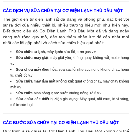
CÁC DỊCH VỤ SỮA CHỮA TẠI CƠ ĐIỆN LẠNH THỦ DẦU MỘT
Thế giới điện tử điện lạnh rất đa dạng và phong phú, đặc biệt với
sự ra đời của nhiều thiết bị, nhiều thương hiệu mới như hiện nay.
Biết được điều đó Cơ Điện Lạnh Thủ Dầu Một đã và đang ngày
càng mở rộng quy mô, đào tạo thêm nhân lực để cập nhật mới
nhất các lỗi gặp phải và cách sửa chữa hiệu quả nhất:
Sửa chữa tủ lạnh, máy lạnh:
sửa lỗi, bơm gas v.v
Sửa chữa máy giặt:
máy giặt yếu, không quay, không vắt, motor hỏng
v.v
Sửa chữa máy điều hòa:
sửa các lỗi như cục nóng không chạy, hỏng
tụ, chết lốc v.v
Sửa chữa máy làm mát không khí:
quạt không chạy, máy chạy không
mát v.v
Sửa chữa bình nóng lạnh:
nước không nóng, rò rỉ v.v
Sửa chữa các thiết bị điện gia dụng:
Máy quạt, nồi cơm, lò vi sóng,
mô tơ các loại …
CÁC BƯỚC SỬA CHỮA TẠI CƠ ĐIỆN LẠNH THỦ DẦU MỘT
Quy trình
sửa chữa
tại Cơ Điện Lạnh Thủ Dầu Một không chỉ thể