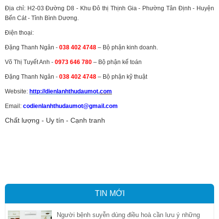
Địa chỉ: H2-03 Đường D8 - Khu Đô thị Thịnh Gia - Phường Tân Định - Huyện
Bến Cát - Tỉnh Bình Dương.
Điện thoại:
Đặng Thanh Ngân -
038 402 4748
– Bộ phận kinh doanh.
Võ Thị Tuyết Anh -
0973 646 780
– Bộ phận kế toán
Đặng Thanh Ngân -
038 402 4748
– Bộ phận kỹ thuật
Website:
http://dienlanhthudaumot.
com
Email:
codienlanhthudaumot@gmail.com
Chất lượng - Uy tín - Cạnh tranh
Vận tải hàng hóa
,
Dịch vụ hải quan ở Bình Dương
,
Dịch vụ hải
quan tại Bình Dương
,
Dịch vụ hải quan ở Hồ Chí Minh
,
Dịch vụ khai
báo hải quan tại Hồ Chí Minh
,
Công ty Dịch vụ hải quan ở Bình
Dương
,
Công ty dịch vụ hải quan ở Hồ Chí Minh
TIN MỚI
Người bệnh suyễn dùng điều hoà cần lưu ý những