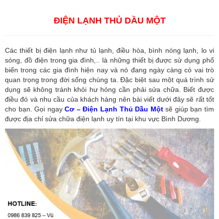
Dương
,
Công ty dịch vụ hải quan ở Hồ Chí Minh
ĐIỆN LẠNH THỦ DẦU MỘT
Các thiết bị điện lạnh như tủ lạnh, điều hòa, bình nóng lạnh, lo vi
sóng, đồ điện trong gia đình,.. là những thiết bị được sử dụng phổ
biến trong các gia đình hiện nay và nó đang ngày càng có vai trò
quan trọng trong đời sống chúng ta. Đặc biệt sau một quá trình sử
dụng sẽ không tránh khỏi hư hỏng cần phải sửa chữa. Biết được
điều đó và nhu cầu của khách hàng nên bài viết dưới đây sẽ rất tốt
cho bạn. Gọi ngay
Cơ – Điện Lạnh Thủ Dầu Một
sẽ giúp bạn tìm
được địa chỉ sửa chữa điện lạnh uy tín tại khu vực Bình Dương.