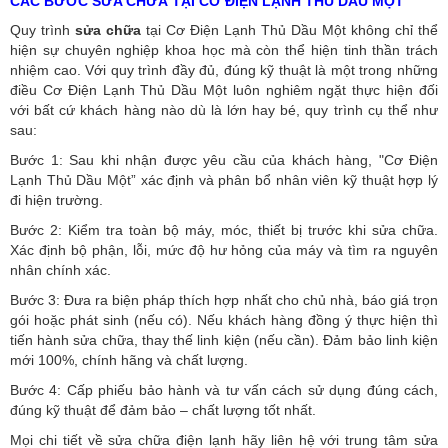
CÁC BƯỚC SỬA CHỮA TẠI CƠ ĐIỆN LẠNH THỦ DẦU MỘT
Quy trình
sửa chữa
tại Cơ Điện Lạnh Thủ Dầu Một không chỉ thể
hiện sự chuyên nghiệp khoa học mà còn thể hiện tinh thần trách
nhiệm cao. Với quy trình đầy đủ, đúng kỹ thuật là một trong những
điều Cơ Điện Lạnh Thủ Dầu Một luôn nghiêm ngặt thực hiện đối
với bất cứ khách hàng nào dù là lớn hay bé, quy trình cụ thể như
sau:
Bước 1: Sau khi nhận được yêu cầu của khách hàng, "Cơ Điện
Lạnh Thủ Dầu Một” xác định và phân bổ nhân viên kỹ thuật hợp lý
đi hiện trường.
Bước 2: Kiểm tra toàn bộ máy, móc, thiết bị trước khi sửa chữa.
Xác định bộ phận, lỗi, mức độ hư hỏng của máy và tìm ra nguyên
nhân chính xác.
Bước 3: Đưa ra biện pháp thích hợp nhất cho chủ nhà, báo giá trọn
gói hoặc phát sinh (nếu có).
Nếu khách hàng đồng ý thực hiện thì
tiến hành sửa chữa, thay thế linh kiện (nếu cần). Đảm bảo linh kiện
mới 100%, chính hãng và chất lượng.
Bước 4: Cấp phiếu bảo hành và tư vấn cách sử dụng đúng cách,
đúng kỹ thuật để đảm bảo – chất lượng tốt nhất.
Mọi chi tiết về sửa chữa điện lạnh hãy liên hệ với trung tâm sửa