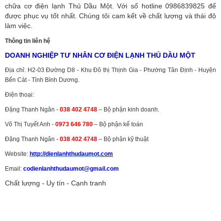
chữa cơ điện lạnh Thủ Dầu Một. Với số hotline 0986839825 để
được phục vụ tốt nhất. Chúng tôi cam kết về chất lượng và thái độ
làm việc.
Thông tin liên hệ
DOANH NGHIỆP TƯ NHÂN CƠ ĐIỆN LẠNH THỦ DẦU MỘT
Địa chỉ: H2-03 Đường D8 - Khu Đô thị Thịnh Gia - Phường Tân Định - Huyện
Bến Cát - Tỉnh Bình Dương.
Điện thoại:
Đặng Thanh Ngân -
038 402 4748
– Bộ phận kinh doanh.
Võ Thị Tuyết Anh -
0973 646 780
– Bộ phận kế toán
Đặng Thanh Ngân -
038 402 4748
– Bộ phận kỹ thuật
Website:
http://dienlanhthudaumot.
com
Email:
codienlanhthudaumot@gmail.com
Chất lượng - Uy tín - Cạnh tranh
Vận tải hàng hóa
,
Dịch vụ hải quan ở Bình Dương
,
Dịch vụ hải
quan tại Bình Dương
,
Dịch vụ hải quan ở Hồ Chí Minh
,
Dịch vụ khai
báo hải quan tại Hồ Chí Minh
,
Công ty Dịch vụ hải quan ở Bình