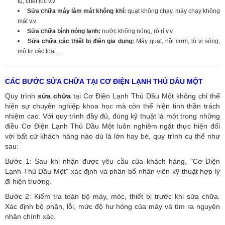
tụ, chết lốc v.v
Sửa chữa máy làm mát không khí:
quạt không chạy, máy chạy không
mát v.v
Sửa chữa bình nóng lạnh:
nước không nóng, rò rỉ v.v
Sửa chữa các thiết bị điện gia dụng:
Máy quạt, nồi cơm, lò vi sóng,
mô tơ các loại …
CÁC BƯỚC SỬA CHỮA TẠI CƠ ĐIỆN LẠNH THỦ DẦU MỘT
Quy trình
sửa chữa
tại Cơ Điện Lạnh Thủ Dầu Một không chỉ thể
hiện sự chuyên nghiệp khoa học mà còn thể hiện tinh thần trách
nhiệm cao. Với quy trình đầy đủ, đúng kỹ thuật là một trong những
điều Cơ Điện Lạnh Thủ Dầu Một luôn nghiêm ngặt thực hiện đối
với bất cứ khách hàng nào dù là lớn hay bé, quy trình cụ thể như
sau:
Bước 1: Sau khi nhận được yêu cầu của khách hàng, "Cơ Điện
Lạnh Thủ Dầu Một” xác định và phân bổ nhân viên kỹ thuật hợp lý
đi hiện trường.
Bước 2: Kiểm tra toàn bộ máy, móc, thiết bị trước khi sửa chữa.
Xác định bộ phận, lỗi, mức độ hư hỏng của máy và tìm ra nguyên
nhân chính xác.