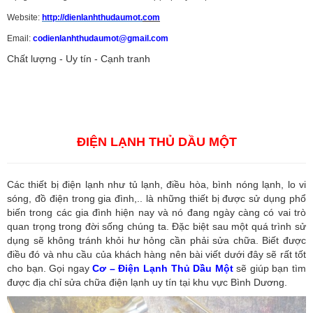
Website:
http://dienlanhthudaumot.
com
Email:
codienlanhthudaumot@gmail.com
Chất lượng - Uy tín - Cạnh tranh
Vận tải hàng hóa
,
Dịch vụ hải quan ở Bình Dương
,
Dịch vụ hải
quan tại Bình Dương
,
Dịch vụ hải quan ở Hồ Chí Minh
,
Dịch vụ khai
báo hải quan tại Hồ Chí Minh
,
Công ty Dịch vụ hải quan ở Bình
Dương
,
Công ty dịch vụ hải quan ở Hồ Chí Minh
ĐIỆN LẠNH THỦ DẦU MỘT
Các thiết bị điện lạnh như tủ lạnh, điều hòa, bình nóng lạnh, lo vi
sóng, đồ điện trong gia đình,.. là những thiết bị được sử dụng phổ
biến trong các gia đình hiện nay và nó đang ngày càng có vai trò
quan trọng trong đời sống chúng ta. Đặc biệt sau một quá trình sử
dụng sẽ không tránh khỏi hư hỏng cần phải sửa chữa. Biết được
điều đó và nhu cầu của khách hàng nên bài viết dưới đây sẽ rất tốt
cho bạn. Gọi ngay
Cơ – Điện Lạnh Thủ Dầu Một
sẽ giúp bạn tìm
được địa chỉ sửa chữa điện lạnh uy tín tại khu vực Bình Dương.