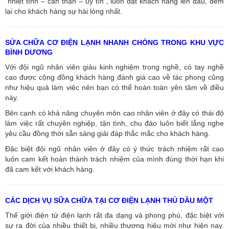
“nhiệt tình – cẩn thận – uy tín”, luôn đặt khách hàng lên đầu, đem
lại cho khách hàng sự hài lòng nhất.
SỬA CHỮA CƠ ĐIỆN LẠNH NHANH CHÓNG TRONG KHU VỰC
BÌNH DƯƠNG
Với đội ngũ nhân viên giàu kinh nghiệm trong nghề, có tay nghề
cao được cộng đồng khách hàng đánh giá cao về tác phong cũng
như hiệu quả làm việc nên bạn có thể hoàn toàn yên tâm về điều
này.
Bên cạnh có khả năng chuyên môn cao nhân viên ở đây có thái độ
làm việc rất chuyên nghiệp, tận tình, chu đáo luôn biết lắng nghe
yêu cầu đồng thời sẵn sàng giải đáp thắc mắc cho khách hàng.
Đặc biệt đội ngũ nhân viên ở đây có ý thức trách nhiệm rất cao
luôn cam kết hoàn thành trách nhiệm của mình đúng thời hạn khi
đã cam kết với khách hàng.
CÁC DỊCH VỤ SỮA CHỮA TẠI CƠ ĐIỆN LẠNH THỦ DẦU MỘT
Thế giới điện tử điện lạnh rất đa dạng và phong phú, đặc biệt với
sự ra đời của nhiều thiết bị, nhiều thương hiệu mới như hiện nay.