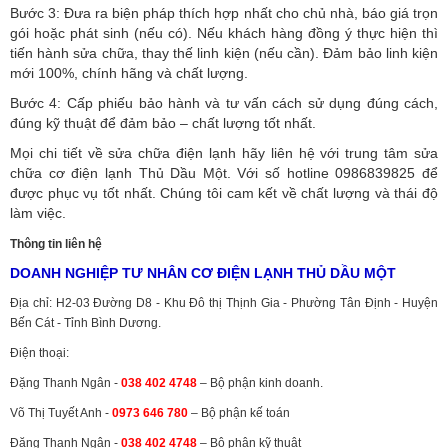
Bước 3: Đưa ra biện pháp thích hợp nhất cho chủ nhà, báo giá trọn
gói hoặc phát sinh (nếu có).
Nếu khách hàng đồng ý thực hiện thì
tiến hành sửa chữa, thay thế linh kiện (nếu cần). Đảm bảo linh kiện
mới 100%, chính hãng và chất lượng.
Bước 4: Cấp phiếu bảo hành và tư vấn cách sử dụng đúng cách,
đúng kỹ thuật để đảm bảo – chất lượng tốt nhất.
Mọi chi tiết về sửa chữa điện lạnh hãy liên hệ với trung tâm sửa
chữa cơ điện lạnh Thủ Dầu Một. Với số hotline 0986839825 để
được phục vụ tốt nhất. Chúng tôi cam kết về chất lượng và thái độ
làm việc.
Thông tin liên hệ
DOANH NGHIỆP TƯ NHÂN CƠ ĐIỆN LẠNH THỦ DẦU MỘT
Địa chỉ: H2-03 Đường D8 - Khu Đô thị Thịnh Gia - Phường Tân Định - Huyện
Bến Cát - Tỉnh Bình Dương.
Điện thoại:
Đặng Thanh Ngân -
038 402 4748
– Bộ phận kinh doanh.
Võ Thị Tuyết Anh -
0973 646 780
– Bộ phận kế toán
Đặng Thanh Ngân -
038 402 4748
– Bộ phận kỹ thuật