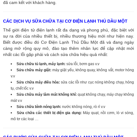
đã cam kết với khách hàng.
CÁC DỊCH VỤ SỮA CHỮA TẠI CƠ ĐIỆN LẠNH THỦ DẦU MỘT
Thế giới điện tử điện lạnh rất đa dạng và phong phú, đặc biệt với
sự ra đời của nhiều thiết bị, nhiều thương hiệu mới như hiện nay.
Biết được điều đó Cơ Điện Lạnh Thủ Dầu Một đã và đang ngày
càng mở rộng quy mô, đào tạo thêm nhân lực để cập nhật mới
nhất các lỗi gặp phải và cách sửa chữa hiệu quả nhất:
Sửa chữa tủ lạnh, máy lạnh:
sửa lỗi, bơm gas v.v
Sửa chữa máy giặt:
máy giặt yếu, không quay, không vắt, motor hỏng
v.v
Sửa chữa máy điều hòa:
sửa các lỗi như cục nóng không chạy, hỏng
tụ, chết lốc v.v
Sửa chữa máy làm mát không khí:
quạt không chạy, máy chạy không
mát v.v
Sửa chữa bình nóng lạnh:
nước không nóng, rò rỉ v.v
Sửa chữa các thiết bị điện gia dụng:
Máy quạt, nồi cơm, lò vi sóng,
mô tơ các loại …