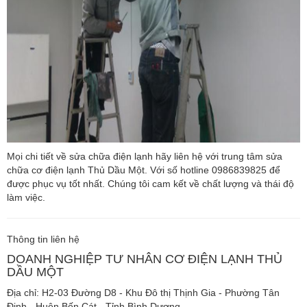
Mọi chi tiết về sửa chữa điện lạnh hãy liên hệ với trung tâm sửa
chữa cơ điện lạnh Thủ Dầu Một. Với số hotline 0986839825 để
được phục vụ tốt nhất. Chúng tôi cam kết về chất lượng và thái độ
làm việc.
Thông tin liên hệ
DOANH NGHIỆP TƯ NHÂN CƠ ĐIỆN LẠNH THỦ
DẦU MỘT
Địa chỉ: H2-03 Đường D8 - Khu Đô thị Thịnh Gia - Phường Tân
Định - Huện Bến Cát - Tỉnh Bình Dương.