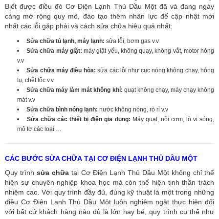
Biết được điều đó Cơ Điện Lạnh Thủ Dầu Một đã và đang ngày
càng mở rộng quy mô, đào tạo thêm nhân lực để cập nhật mới
nhất các lỗi gặp phải và cách sửa chữa hiệu quả nhất:
Sửa chữa tủ lạnh, máy lạnh:
sửa lỗi, bơm gas v.v
Sửa chữa máy giặt:
máy giặt yếu, không quay, không vắt, motor hỏng
v.v
Sửa chữa máy điều hòa:
sửa các lỗi như cục nóng không chạy, hỏng
tụ, chết lốc v.v
Sửa chữa máy làm mát không khí:
quạt không chạy, máy chạy không
mát v.v
Sửa chữa bình nóng lạnh:
nước không nóng, rò rỉ v.v
Sửa chữa các thiết bị điện gia dụng:
Máy quạt, nồi cơm, lò vi sóng,
mô tơ các loại …
CÁC BƯỚC SỬA CHỮA TẠI CƠ ĐIỆN LẠNH THỦ DẦU MỘT
Quy trình
sửa chữa
tại Cơ Điện Lạnh Thủ Dầu Một không chỉ thể
hiện sự chuyên nghiệp khoa học mà còn thể hiện tinh thần trách
nhiệm cao. Với quy trình đầy đủ, đúng kỹ thuật là một trong những
điều Cơ Điện Lạnh Thủ Dầu Một luôn nghiêm ngặt thực hiện đối
với bất cứ khách hàng nào dù là lớn hay bé, quy trình cụ thể như