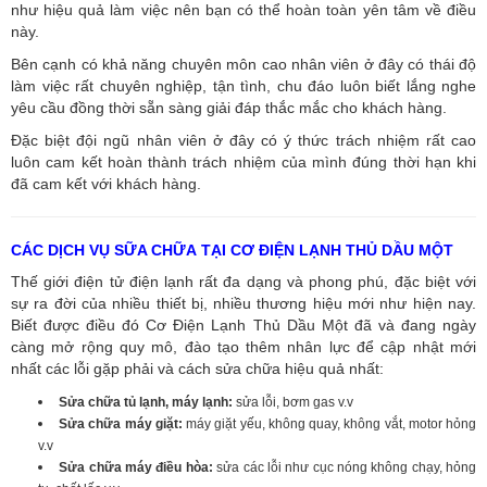
như hiệu quả làm việc nên bạn có thể hoàn toàn yên tâm về điều
này.
Bên cạnh có khả năng chuyên môn cao nhân viên ở đây có thái độ
làm việc rất chuyên nghiệp, tận tình, chu đáo luôn biết lắng nghe
yêu cầu đồng thời sẵn sàng giải đáp thắc mắc cho khách hàng.
Đặc biệt đội ngũ nhân viên ở đây có ý thức trách nhiệm rất cao
luôn cam kết hoàn thành trách nhiệm của mình đúng thời hạn khi
đã cam kết với khách hàng.
CÁC DỊCH VỤ SỮA CHỮA TẠI CƠ ĐIỆN LẠNH THỦ DẦU MỘT
Thế giới điện tử điện lạnh rất đa dạng và phong phú, đặc biệt với
sự ra đời của nhiều thiết bị, nhiều thương hiệu mới như hiện nay.
Biết được điều đó Cơ Điện Lạnh Thủ Dầu Một đã và đang ngày
càng mở rộng quy mô, đào tạo thêm nhân lực để cập nhật mới
nhất các lỗi gặp phải và cách sửa chữa hiệu quả nhất:
Sửa chữa tủ lạnh, máy lạnh:
sửa lỗi, bơm gas v.v
Sửa chữa máy giặt:
máy giặt yếu, không quay, không vắt, motor hỏng
v.v
Sửa chữa máy điều hòa:
sửa các lỗi như cục nóng không chạy, hỏng