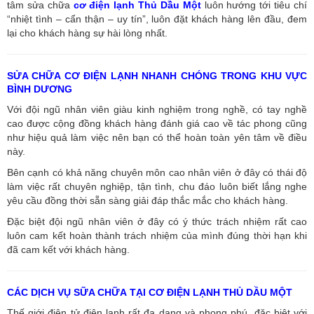
tâm sửa chữa
cơ điện lạnh Thủ Dầu Một
luôn hướng tới tiêu chí
“nhiệt tình – cẩn thận – uy tín”, luôn đặt khách hàng lên đầu, đem
lại cho khách hàng sự hài lòng nhất.
SỬA CHỮA CƠ ĐIỆN LẠNH NHANH CHÓNG TRONG KHU VỰC
BÌNH DƯƠNG
Với đội ngũ nhân viên giàu kinh nghiệm trong nghề, có tay nghề
cao được cộng đồng khách hàng đánh giá cao về tác phong cũng
như hiệu quả làm việc nên bạn có thể hoàn toàn yên tâm về điều
này.
Bên cạnh có khả năng chuyên môn cao nhân viên ở đây có thái độ
làm việc rất chuyên nghiệp, tận tình, chu đáo luôn biết lắng nghe
yêu cầu đồng thời sẵn sàng giải đáp thắc mắc cho khách hàng.
Đặc biệt đội ngũ nhân viên ở đây có ý thức trách nhiệm rất cao
luôn cam kết hoàn thành trách nhiệm của mình đúng thời hạn khi
đã cam kết với khách hàng.
CÁC DỊCH VỤ SỮA CHỮA TẠI CƠ ĐIỆN LẠNH THỦ DẦU MỘT
Thế giới điện tử điện lạnh rất đa dạng và phong phú, đặc biệt với