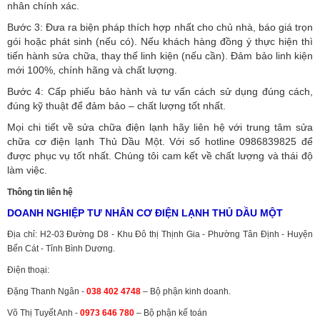
nhân chính xác.
Bước 3: Đưa ra biện pháp thích hợp nhất cho chủ nhà, báo giá trọn
gói hoặc phát sinh (nếu có).
Nếu khách hàng đồng ý thực hiện thì
tiến hành sửa chữa, thay thế linh kiện (nếu cần). Đảm bảo linh kiện
mới 100%, chính hãng và chất lượng.
Bước 4: Cấp phiếu bảo hành và tư vấn cách sử dụng đúng cách,
đúng kỹ thuật để đảm bảo – chất lượng tốt nhất.
Mọi chi tiết về sửa chữa điện lạnh hãy liên hệ với trung tâm sửa
chữa cơ điện lạnh Thủ Dầu Một. Với số hotline 0986839825 để
được phục vụ tốt nhất. Chúng tôi cam kết về chất lượng và thái độ
làm việc.
Thông tin liên hệ
DOANH NGHIỆP TƯ NHÂN CƠ ĐIỆN LẠNH THỦ DẦU MỘT
Địa chỉ: H2-03 Đường D8 - Khu Đô thị Thịnh Gia - Phường Tân Định - Huyện
Bến Cát - Tỉnh Bình Dương.
Điện thoại:
Đặng Thanh Ngân -
038 402 4748
– Bộ phận kinh doanh.
Võ Thị Tuyết Anh -
0973 646 780
– Bộ phận kế toán