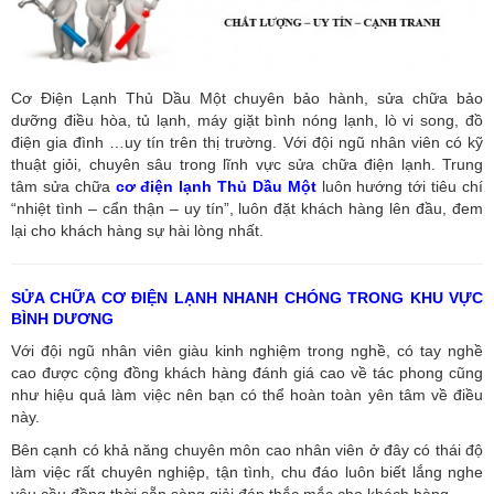
Cơ Điện Lạnh Thủ Dầu Một chuyên bảo hành, sửa chữa bảo
dưỡng điều hòa, tủ lạnh, máy giặt bình nóng lạnh, lò vi song, đồ
điện gia đình …uy tín trên thị trường. Với đội ngũ nhân viên có kỹ
thuật giỏi, chuyên sâu trong lĩnh vực sửa chữa điện lạnh. Trung
tâm sửa chữa
cơ điện lạnh Thủ Dầu Một
luôn hướng tới tiêu chí
“nhiệt tình – cẩn thận – uy tín”, luôn đặt khách hàng lên đầu, đem
lại cho khách hàng sự hài lòng nhất.
SỬA CHỮA CƠ ĐIỆN LẠNH NHANH CHÓNG TRONG KHU VỰC
BÌNH DƯƠNG
Với đội ngũ nhân viên giàu kinh nghiệm trong nghề, có tay nghề
cao được cộng đồng khách hàng đánh giá cao về tác phong cũng
như hiệu quả làm việc nên bạn có thể hoàn toàn yên tâm về điều
này.
Bên cạnh có khả năng chuyên môn cao nhân viên ở đây có thái độ
làm việc rất chuyên nghiệp, tận tình, chu đáo luôn biết lắng nghe
yêu cầu đồng thời sẵn sàng giải đáp thắc mắc cho khách hàng.