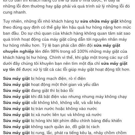
những lỗi đơn thường hay gặp phải và quá trình sử lý những lỗi đó
cung nhanh.
Tuy nhiên, những lỗi nhỏ khách hàng tự
sửa chữa máy giặt
không
theo đúng quy định có thể gây lên hậu quả hư hỏng nặng hơn mức
ban đầu. Do sự chủ quan của khách hàng không quan tâm sát sao
quá trình hoạt động của máy giặt cũng dẫn tới nguyên nhân máy
hư hỏng nhiều hơn. Tỷ lệ bạn phải cần đến đội
sửa máy giặt
chuyên nghiệp
lên đến 98% trong số 100% những máy giặt của
khách hàng bị hư hỏng. Chính vì thế, khi gặp một trong các sự cố
dưới đây chúng tôi khuyên bạn nên tìm một địa chỉ
sửa máy giặt
uy tín
để được xử lý tất cả các lỗi giúp máy giặt hoạt động tốt hơn.
Sửa máy giặt
bị hỏng mạch điện, rò rỉ điện
Sửa máy giặt
hoạt động một thời gian và yếu dần
Sửa máy giặt
đang giặt thì bị báo lỗi
Sửa máy giặt
khi đã bật điện vào nhưng nhưng máy không chạy
Sửa máy giặt
vắt không khô, không vắt, và vắt kêu
Sửa máy giặt
bị tràn nước hoặc không vào nước
Sửa máy giặt
bị xả nước liên tục và không xả nước
Sửa máy giặt
bị hỏng khi liệt phím điều chỉnh bảng điểu khiển
Sửa máy giặt
không sạch quần áo, đồ giặt bị rách
Sửa máy giặt
bị rung, lắc, phát ra tiếng kêu lạ, nhảy chồm chồm