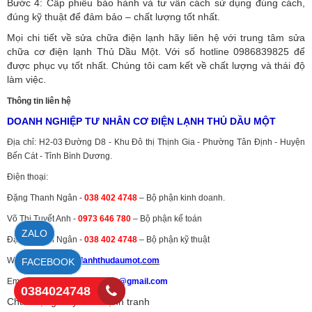
Bước 4: Cấp phiếu bảo hành và tư vấn cách sử dụng đúng cách,
đúng kỹ thuật để đảm bảo – chất lượng tốt nhất.
Mọi chi tiết về sửa chữa điện lạnh hãy liên hệ với trung tâm sửa
chữa cơ điện lạnh Thủ Dầu Một. Với số hotline 0986839825 để
được phục vụ tốt nhất. Chúng tôi cam kết về chất lượng và thái độ
làm việc.
Thông tin liên hệ
DOANH NGHIỆP TƯ NHÂN CƠ ĐIỆN LẠNH THỦ DẦU MỘT
Địa chỉ: H2-03 Đường D8 - Khu Đô thị Thịnh Gia - Phường Tân Định - Huyện
Bến Cát - Tỉnh Bình Dương.
Điện thoại:
Đặng Thanh Ngân -
038 402 4748
– Bộ phận kinh doanh.
Võ Thị Tuyết Anh -
0973 646 780
– Bộ phận kế toán
ZALO
Đặng Thanh Ngân -
038 402 4748
– Bộ phận kỹ thuật
Website:
http://dienlanhthudaumot.
com
FACEBOOK
Email:
codienlanhthudaumot@gmail.com
0384024748
Chất lượng - Uy tín - Cạnh tranh