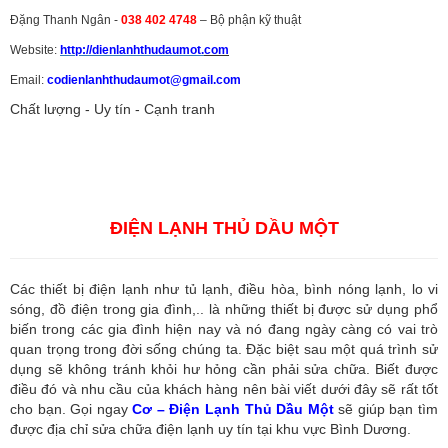
Đặng Thanh Ngân -
038 402 4748
– Bộ phận kỹ thuật
Website:
http://dienlanhthudaumot.
com
Email:
codienlanhthudaumot@gmail.com
Chất lượng - Uy tín - Cạnh tranh
Vận tải hàng hóa
,
Dịch vụ hải quan ở Bình Dương
,
Dịch vụ hải
quan tại Bình Dương
,
Dịch vụ hải quan ở Hồ Chí Minh
,
Dịch vụ khai
báo hải quan tại Hồ Chí Minh
,
Công ty Dịch vụ hải quan ở Bình
Dương
,
Công ty dịch vụ hải quan ở Hồ Chí Minh
ĐIỆN LẠNH THỦ DẦU MỘT
Các thiết bị điện lạnh như tủ lạnh, điều hòa, bình nóng lạnh, lo vi
sóng, đồ điện trong gia đình,.. là những thiết bị được sử dụng phổ
biến trong các gia đình hiện nay và nó đang ngày càng có vai trò
quan trọng trong đời sống chúng ta. Đặc biệt sau một quá trình sử
dụng sẽ không tránh khỏi hư hỏng cần phải sửa chữa. Biết được
điều đó và nhu cầu của khách hàng nên bài viết dưới đây sẽ rất tốt
cho bạn. Gọi ngay
Cơ – Điện Lạnh Thủ Dầu Một
sẽ giúp bạn tìm
được địa chỉ sửa chữa điện lạnh uy tín tại khu vực Bình Dương.