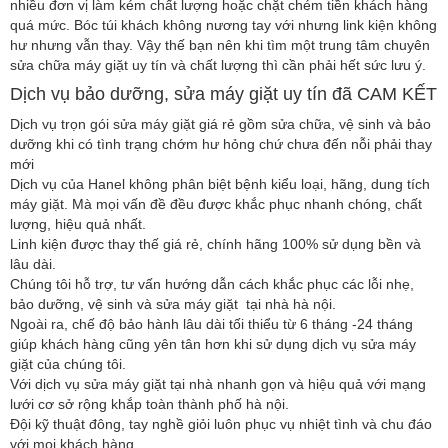
nhiều đơn vị làm kém chất lượng hoặc chặt chém tiền khách hàng
quá mức. Bóc túi khách không nương tay với nhưng link kiện không
hư nhưng vẫn thay. Vậy thế bạn nên khi tìm một trung tâm chuyên
sửa chữa máy giặt uy tín và chất lượng thì cần phải hết sức lưu ý.
Dịch vụ bảo dưỡng, sửa máy giặt uy tín đã CAM KẾT
Dịch vụ trọn gói sửa máy giặt giá rẻ gồm sửa chữa, vệ sinh và bảo
dưỡng khi có tình trạng chớm hư hỏng chứ chưa đến nỗi phải thay
mới
Dịch vụ của Hanel không phân biệt bệnh kiểu loại, hãng, dung tích
máy giặt. Mà mọi vấn đề đều được khắc phục nhanh chóng, chất
lượng, hiệu quả nhất.
Linh kiện được thay thế giá rẻ, chính hãng 100% sử dụng bền và
lâu dài.
Chúng tôi hỗ trợ, tư vấn hướng dẫn cách khắc phục các lỗi nhẹ,
bảo dưỡng, vệ sinh và sửa máy giặt tại nhà hà nội.
Ngoài ra, chế độ bảo hành lâu dài tối thiểu từ 6 tháng -24 tháng
giúp khách hàng cũng yên tân hơn khi sử dụng dịch vụ sửa máy
giặt của chúng tôi.
Với dịch vụ sửa máy giặt tại nhà nhanh gọn và hiệu quả với mạng
lưới cơ sở rộng khắp toàn thành phố hà nội.
Đội kỹ thuật đông, tay nghề giỏi luôn phục vụ nhiệt tình và chu đáo
với mọi khách hàng.