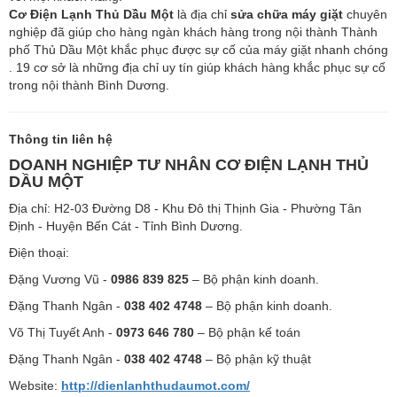
Cơ Điện Lạnh Thủ Dầu Một
là địa chỉ
sửa chữa máy giặt
chuyên
nghiệp đã giúp cho hàng ngàn khách hàng trong nội thành Thành
phố Thủ Dầu Một khắc phục được sự cố của máy giặt nhanh chóng
. 19 cơ sở là những địa chỉ uy tín giúp khách hàng khắc phục sự cố
trong nội thành Bình Dương.
Thông tin liên hệ
DOANH NGHIỆP TƯ NHÂN CƠ ĐIỆN LẠNH THỦ
DẦU MỘT
Địa chỉ: H2-03 Đường D8 - Khu Đô thị Thịnh Gia - Phường Tân
Định - Huyện Bến Cát - Tỉnh Bình Dương.
Điện thoại:
Đặng Vương Vũ -
0986 839 825
– Bộ phận kinh doanh.
Đặng Thanh Ngân -
038 402 4748
– Bộ phận kinh doanh.
Võ Thị Tuyết Anh -
0973 646 780
– Bộ phận kế toán
Đặng Thanh Ngân -
038 402 4748
– Bộ phận kỹ thuật
Website:
http://dienlanhthudaumot.com/