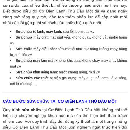
sự ra đời của nhiều thiết bị, nhiều thương hiệu mới như hiện nay.
Biết được điều đó Cơ Điện Lạnh Thủ Dầu Một đã và đang ngày
càng mở rộng quy mô, đào tạo thêm nhân lực để cập nhật mới
nhất các lỗi gặp phải và cách sửa chữa hiệu quả nhất:
Sửa chữa tủ lạnh, máy lạnh:
sửa lỗi, bơm gas v.v
Sửa chữa máy giặt:
máy giặt yếu, không quay, không vắt, motor hỏng
v.v
Sửa chữa máy điều hòa:
sửa các lỗi như cục nóng không chạy, hỏng
tụ, chết lốc v.v
Sửa chữa máy làm mát không khí:
quạt không chạy, máy chạy không
mát v.v
Sửa chữa bình nóng lạnh:
nước không nóng, rò rỉ v.v
Sửa chữa các thiết bị điện gia dụng:
Máy quạt, nồi cơm, lò vi sóng,
mô tơ các loại …
CÁC BƯỚC SỬA CHỮA TẠI CƠ ĐIỆN LẠNH THỦ DẦU MỘT
Quy trình
sửa chữa
tại Cơ Điện Lạnh Thủ Dầu Một không chỉ thể
hiện sự chuyên nghiệp khoa học mà còn thể hiện tinh thần trách
nhiệm cao. Với quy trình đầy đủ, đúng kỹ thuật là một trong những
điều Cơ Điện Lạnh Thủ Dầu Một luôn nghiêm ngặt thực hiện đối