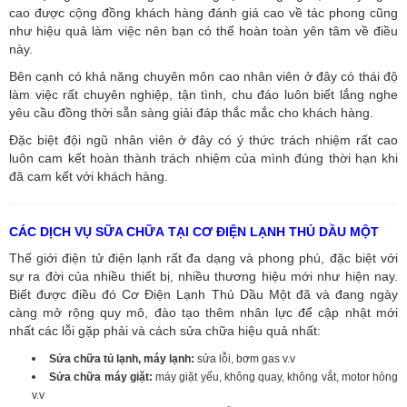
cao được cộng đồng khách hàng đánh giá cao về tác phong cũng
như hiệu quả làm việc nên bạn có thể hoàn toàn yên tâm về điều
này.
Bên cạnh có khả năng chuyên môn cao nhân viên ở đây có thái độ
làm việc rất chuyên nghiệp, tận tình, chu đáo luôn biết lắng nghe
yêu cầu đồng thời sẵn sàng giải đáp thắc mắc cho khách hàng.
Đặc biệt đội ngũ nhân viên ở đây có ý thức trách nhiệm rất cao
luôn cam kết hoàn thành trách nhiệm của mình đúng thời hạn khi
đã cam kết với khách hàng.
CÁC DỊCH VỤ SỮA CHỮA TẠI CƠ ĐIỆN LẠNH THỦ DẦU MỘT
Thế giới điện tử điện lạnh rất đa dạng và phong phú, đặc biệt với
sự ra đời của nhiều thiết bị, nhiều thương hiệu mới như hiện nay.
Biết được điều đó Cơ Điện Lạnh Thủ Dầu Một đã và đang ngày
càng mở rộng quy mô, đào tạo thêm nhân lực để cập nhật mới
nhất các lỗi gặp phải và cách sửa chữa hiệu quả nhất:
Sửa chữa tủ lạnh, máy lạnh:
sửa lỗi, bơm gas v.v
Sửa chữa máy giặt:
máy giặt yếu, không quay, không vắt, motor hỏng
v.v