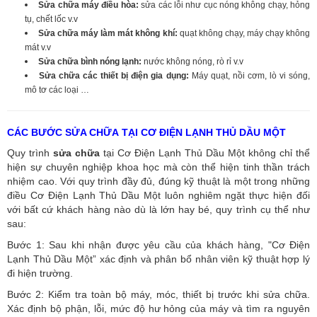
Sửa chữa máy điều hòa:
sửa các lỗi như cục nóng không chạy, hỏng
tụ, chết lốc v.v
Sửa chữa máy làm mát không khí:
quạt không chạy, máy chạy không
mát v.v
Sửa chữa bình nóng lạnh:
nước không nóng, rò rỉ v.v
Sửa chữa các thiết bị điện gia dụng:
Máy quạt, nồi cơm, lò vi sóng,
mô tơ các loại …
CÁC BƯỚC SỬA CHỮA TẠI CƠ ĐIỆN LẠNH THỦ DẦU MỘT
Quy trình
sửa chữa
tại Cơ Điện Lạnh Thủ Dầu Một không chỉ thể
hiện sự chuyên nghiệp khoa học mà còn thể hiện tinh thần trách
nhiệm cao. Với quy trình đầy đủ, đúng kỹ thuật là một trong những
điều Cơ Điện Lạnh Thủ Dầu Một luôn nghiêm ngặt thực hiện đối
với bất cứ khách hàng nào dù là lớn hay bé, quy trình cụ thể như
sau:
Bước 1: Sau khi nhận được yêu cầu của khách hàng, "Cơ Điện
Lạnh Thủ Dầu Một” xác định và phân bổ nhân viên kỹ thuật hợp lý
đi hiện trường.
Bước 2: Kiểm tra toàn bộ máy, móc, thiết bị trước khi sửa chữa.
Xác định bộ phận, lỗi, mức độ hư hỏng của máy và tìm ra nguyên