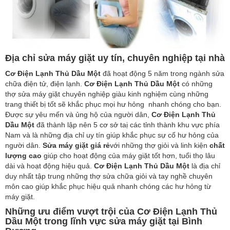
Địa chỉ sửa máy giặt uy tín, chuyên nghiệp tại nhà
Cơ Điện Lạnh Thủ Dầu Một
đã hoạt động 5 năm trong ngành sửa
chữa điện tử, điện lạnh.
Cơ Điện Lạnh Thủ Dầu Một
có những
thợ sửa máy giặt chuyên nghiệp giàu kinh nghiệm cùng những
trang thiết bị tốt sẽ khắc phục mọi hư hỏng nhanh chóng cho bạn.
Được sự yêu mến và ủng hộ của người dân,
Cơ Điện Lạnh Thủ
Dầu Một
đã thành lập nên 5 cơ sở taị các tỉnh thành khu vực phía
Nam và là những địa chỉ uy tín giúp khắc phục sự cố hư hỏng của
người dân.
Sửa máy giặt giá rẻ
với những thợ giỏi và linh kiện
chất
lượng cao
giúp cho hoạt động của máy giặt tốt hơn, tuổi thọ lâu
dài và hoạt động hiệu quả.
Cơ Điện Lạnh Thủ Dầu Một
là địa chỉ
duy nhất tập trung những thợ sửa chữa giỏi và tay nghề chuyên
môn cao giúp khắc phục hiệu quả nhanh chóng các hư hỏng từ
máy giặt.
Những ưu điểm vượt trội của Cơ Điện Lạnh Thủ
Dầu Một trong lĩnh vực sửa máy giặt tại Bình