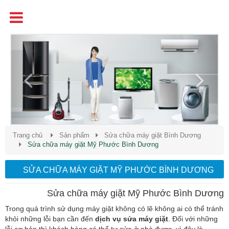
Tên
Chất Lượng - Uy Tín - Giá Cạnh Tranh
Previous
Next
Trang chủ
Sản phẩm
Sửa chữa máy giặt Bình Dương
Sửa chữa máy giặt Mỹ Phước Bình Dương
SỬA CHỮA MÁY GIẶT MỸ PHƯỚC BÌNH DƯƠNG
Sửa chữa máy giặt Mỹ Phước Bình Dương
Trong quá trình sử dụng máy giặt không có lẽ không ai có thể tránh
khỏi những lỗi bạn cần đến
dịch vụ sửa máy giặt
. Đối với những
lỗi cơ bản thì khách hàng có thể tự sửa ở nhà được, vì đây là