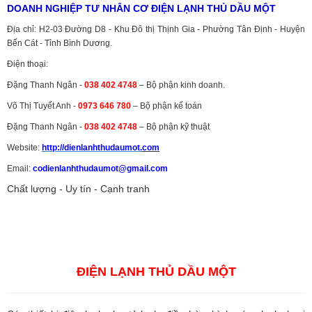
DOANH NGHIỆP TƯ NHÂN CƠ ĐIỆN LẠNH THỦ DẦU MỘT
Địa chỉ: H2-03 Đường D8 - Khu Đô thị Thịnh Gia - Phường Tân Định - Huyện
Bến Cát - Tỉnh Bình Dương.
Điện thoại:
Đặng Thanh Ngân -
038 402 4748
– Bộ phận kinh doanh.
Võ Thị Tuyết Anh -
0973 646 780
– Bộ phận kế toán
Đặng Thanh Ngân -
038 402 4748
– Bộ phận kỹ thuật
Website:
http://dienlanhthudaumot.
com
Email:
codienlanhthudaumot@gmail.com
Chất lượng - Uy tín - Cạnh tranh
Vận tải hàng hóa
,
Dịch vụ hải quan ở Bình Dương
,
Dịch vụ hải
quan tại Bình Dương
,
Dịch vụ hải quan ở Hồ Chí Minh
,
Dịch vụ khai
báo hải quan tại Hồ Chí Minh
,
Công ty Dịch vụ hải quan ở Bình
Dương
,
Công ty dịch vụ hải quan ở Hồ Chí Minh
ĐIỆN LẠNH THỦ DẦU MỘT