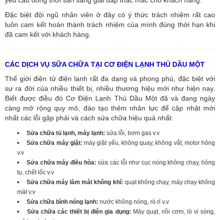
Đặc biệt đội ngũ nhân viên ở đây có ý thức trách nhiệm rất cao
luôn cam kết hoàn thành trách nhiệm của mình đúng thời hạn khi
đã cam kết với khách hàng.
CÁC DỊCH VỤ SỮA CHỮA TẠI CƠ ĐIỆN LẠNH THỦ DẦU MỘT
Thế giới điện tử điện lạnh rất đa dạng và phong phú, đặc biệt với
sự ra đời của nhiều thiết bị, nhiều thương hiệu mới như hiện nay.
Biết được điều đó Cơ Điện Lạnh Thủ Dầu Một đã và đang ngày
càng mở rộng quy mô, đào tạo thêm nhân lực để cập nhật mới
nhất các lỗi gặp phải và cách sửa chữa hiệu quả nhất:
Sửa chữa tủ lạnh, máy lạnh:
sửa lỗi, bơm gas v.v
Sửa chữa máy giặt:
máy giặt yếu, không quay, không vắt, motor hỏng
v.v
Sửa chữa máy điều hòa:
sửa các lỗi như cục nóng không chạy, hỏng
tụ, chết lốc v.v
Sửa chữa máy làm mát không khí:
quạt không chạy, máy chạy không
mát v.v
Sửa chữa bình nóng lạnh:
nước không nóng, rò rỉ v.v
Sửa chữa các thiết bị điện gia dụng:
Máy quạt, nồi cơm, lò vi sóng,