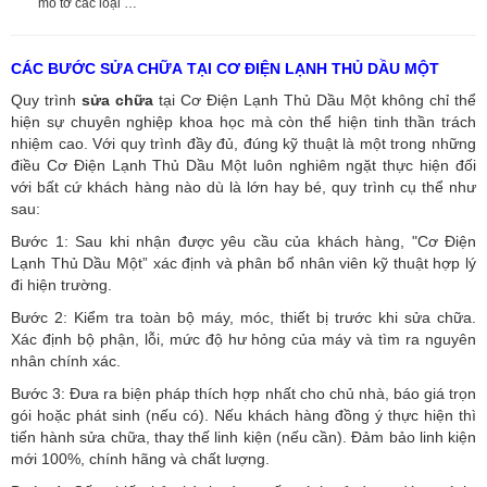
mô tơ các loại …
CÁC BƯỚC SỬA CHỮA TẠI CƠ ĐIỆN LẠNH THỦ DẦU MỘT
Quy trình
sửa chữa
tại Cơ Điện Lạnh Thủ Dầu Một không chỉ thể
hiện sự chuyên nghiệp khoa học mà còn thể hiện tinh thần trách
nhiệm cao. Với quy trình đầy đủ, đúng kỹ thuật là một trong những
điều Cơ Điện Lạnh Thủ Dầu Một luôn nghiêm ngặt thực hiện đối
với bất cứ khách hàng nào dù là lớn hay bé, quy trình cụ thể như
sau:
Bước 1: Sau khi nhận được yêu cầu của khách hàng, "Cơ Điện
Lạnh Thủ Dầu Một” xác định và phân bổ nhân viên kỹ thuật hợp lý
đi hiện trường.
Bước 2: Kiểm tra toàn bộ máy, móc, thiết bị trước khi sửa chữa.
Xác định bộ phận, lỗi, mức độ hư hỏng của máy và tìm ra nguyên
nhân chính xác.
Bước 3: Đưa ra biện pháp thích hợp nhất cho chủ nhà, báo giá trọn
gói hoặc phát sinh (nếu có).
Nếu khách hàng đồng ý thực hiện thì
tiến hành sửa chữa, thay thế linh kiện (nếu cần). Đảm bảo linh kiện
mới 100%, chính hãng và chất lượng.