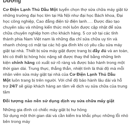
Dương
Cơ Điện Lạnh Thủ Dầu Một
tuyển chọn thợ sửa chữa máy giặt từ
những trường đại học lớn tại Hà Nội như đại học Bách khoa, Đại
học công nghiệp, Cao đẳng điện tử điện lanh..... Được đào tạo
chuyên sâu và những kiến thức mới luôn được cập nhật để sửa
chữa chuyên nghiệp hơn cho khách hàng. 5 cơ sở tại các tỉnh
thành phia Nam Việt nam là những địa chỉ sửa chữa uy tín và
nhanh chóng có mặt tại các hộ gia đình khi có yêu cầu sửa máy
giặt tại nhà. Thiết bị sửa máy giặt được trang bị
đầy đủ
và an toàn,
khi có thiết bị hỏng hóc nặng sẽ được thay thế bằng những linh
kiện
chính hãng
có xuất sứ rõ ràng và được bảo hành trong một
thời gian dài. Trung thực, thẳng thắn, nhiệt tình là thái độ mà mỗi
nhân viên sửa máy giặt tại nhà của
Cơ Điện Lạnh Thủ Dầu
Một
luôn trang bị trên người. Với chế độ bảo hành lâu dài và hỗ
trợ
24/7
sẽ giúp khách hàng an tâm về dịch vụ sửa chữa của trung
tâm
Đối tượng nào nên sử dụng dịch vụ sửa chữa máy giặt
Những gia đình có chiếc máy giặt bị hư hỏng
Sử dụng một thời gian dài và cần kiểm tra khắc phục những lỗi nhỏ
bên trong máy