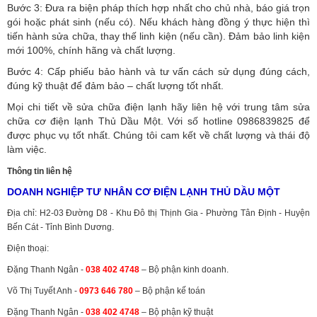
Bước 3: Đưa ra biện pháp thích hợp nhất cho chủ nhà, báo giá trọn
gói hoặc phát sinh (nếu có).
Nếu khách hàng đồng ý thực hiện thì
tiến hành sửa chữa, thay thế linh kiện (nếu cần). Đảm bảo linh kiện
mới 100%, chính hãng và chất lượng.
Bước 4: Cấp phiếu bảo hành và tư vấn cách sử dụng đúng cách,
đúng kỹ thuật để đảm bảo – chất lượng tốt nhất.
Mọi chi tiết về sửa chữa điện lạnh hãy liên hệ với trung tâm sửa
chữa cơ điện lạnh Thủ Dầu Một. Với số hotline 0986839825 để
được phục vụ tốt nhất. Chúng tôi cam kết về chất lượng và thái độ
làm việc.
Thông tin liên hệ
DOANH NGHIỆP TƯ NHÂN CƠ ĐIỆN LẠNH THỦ DẦU MỘT
Địa chỉ: H2-03 Đường D8 - Khu Đô thị Thịnh Gia - Phường Tân Định - Huyện
Bến Cát - Tỉnh Bình Dương.
Điện thoại:
Đặng Thanh Ngân -
038 402 4748
– Bộ phận kinh doanh.
Võ Thị Tuyết Anh -
0973 646 780
– Bộ phận kế toán
Đặng Thanh Ngân -
038 402 4748
– Bộ phận kỹ thuật