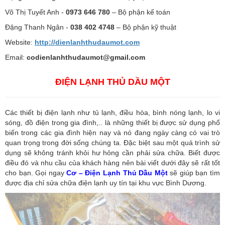
Võ Thị Tuyết Anh -
0973 646 780
– Bộ phận kế toán
Đặng Thanh Ngân -
038 402 4748
– Bộ phận kỹ thuật
Website:
http://dienlanhthudaumot.
com
Email:
codienlanhthudaumot@gmail.com
ĐIỆN LẠNH THỦ DẦU MỘT
Các thiết bị điện lạnh như tủ lạnh, điều hòa, bình nóng lạnh, lo vi
sóng, đồ điện trong gia đình,.. là những thiết bị được sử dụng phổ
biến trong các gia đình hiện nay và nó đang ngày càng có vai trò
quan trọng trong đời sống chúng ta. Đặc biệt sau một quá trình sử
dụng sẽ không tránh khỏi hư hỏng cần phải sửa chữa. Biết được
điều đó và nhu cầu của khách hàng nên bài viết dưới đây sẽ rất tốt
cho bạn. Gọi ngay
Cơ – Điện Lạnh Thủ Dầu Một
sẽ giúp bạn tìm
được địa chỉ sửa chữa điện lạnh uy tín tại khu vực Bình Dương.