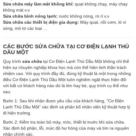
Sửa chữa máy làm mát không khí:
quạt không chạy, máy chạy
không mát v.v
Sửa chữa bình nóng lạnh:
nước không nóng, rò rỉ v.v
Sửa chữa các thiết bị điện gia dụng:
Máy quạt, nồi cơm, lò vi
sóng, mô tơ các loại …
CÁC BƯỚC SỬA CHỮA TẠI CƠ ĐIỆN LẠNH THỦ
DẦU MỘT
Quy trình
sửa chữa
tại Cơ Điện Lạnh Thủ Dầu Một không chỉ thể
hiện sự chuyên nghiệp khoa học mà còn thể hiện tinh thần trách
nhiệm cao. Với quy trình đầy đủ, đúng kỹ thuật là một trong những
điều Cơ Điện Lạnh Thủ Dầu Một luôn nghiêm ngặt thực hiện đối
với bất cứ khách hàng nào dù là lớn hay bé, quy trình cụ thể như
sau:
Bước 1: Sau khi nhận được yêu cầu của khách hàng, "Cơ Điện
Lạnh Thủ Dầu Một” xác định và phân bổ nhân viên kỹ thuật hợp lý
đi hiện trường.
Bước 2: Kiểm tra toàn bộ máy, móc, thiết bị trước khi sửa chữa.
Xác định bộ phận, lỗi, mức độ hư hỏng của máy và tìm ra nguyên
nhân chính xác.