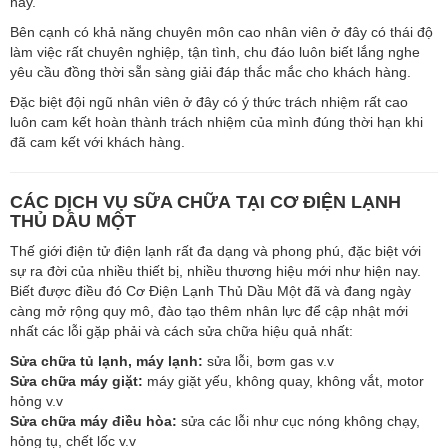
này.
Bên cạnh có khả năng chuyên môn cao nhân viên ở đây có thái độ
làm việc rất chuyên nghiệp, tận tình, chu đáo luôn biết lắng nghe
yêu cầu đồng thời sẵn sàng giải đáp thắc mắc cho khách hàng.
Đặc biệt đội ngũ nhân viên ở đây có ý thức trách nhiệm rất cao
luôn cam kết hoàn thành trách nhiệm của mình đúng thời hạn khi
đã cam kết với khách hàng.
CÁC DỊCH VỤ SỮA CHỮA TẠI CƠ ĐIỆN LẠNH
THỦ DẦU MỘT
Thế giới điện tử điện lạnh rất đa dạng và phong phú, đặc biệt với
sự ra đời của nhiều thiết bị, nhiều thương hiệu mới như hiện nay.
Biết được điều đó Cơ Điện Lạnh Thủ Dầu Một đã và đang ngày
càng mở rộng quy mô, đào tạo thêm nhân lực để cập nhật mới
nhất các lỗi gặp phải và cách sửa chữa hiệu quả nhất:
Sửa chữa tủ lạnh, máy lạnh:
sửa lỗi, bơm gas v.v
Sửa chữa máy giặt:
máy giặt yếu, không quay, không vắt, motor
hỏng v.v
Sửa chữa máy điều hòa:
sửa các lỗi như cục nóng không chạy,
hỏng tụ, chết lốc v.v