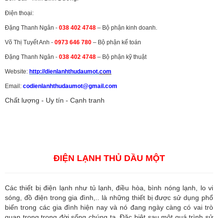
Điện thoại:
Đặng Thanh Ngân -
038 402 4748
– Bộ phận kinh doanh.
Võ Thị Tuyết Anh -
0973 646 780
– Bộ phận kế toán
Đặng Thanh Ngân -
038 402 4748
– Bộ phận kỹ thuật
Website:
http://dienlanhthudaumot.
com
Email:
codienlanhthudaumot@gmail.com
Chất lượng - Uy tín - Cạnh tranh
Vận tải hàng hóa
,
Dịch vụ hải quan ở Bình Dương
,
Dịch vụ hải
quan tại Bình Dương
,
Dịch vụ hải quan ở Hồ Chí Minh
,
Dịch vụ khai
báo hải quan tại Hồ Chí Minh
,
Công ty Dịch vụ hải quan ở Bình
Dương
,
Công ty dịch vụ hải quan ở Hồ Chí Minh
ĐIỆN LẠNH THỦ DẦU MỘT
Các thiết bị điện lạnh như tủ lạnh, điều hòa, bình nóng lạnh, lo vi
sóng, đồ điện trong gia đình,.. là những thiết bị được sử dụng phổ
biến trong các gia đình hiện nay và nó đang ngày càng có vai trò
quan trọng trong đời sống chúng ta. Đặc biệt sau một quá trình sử