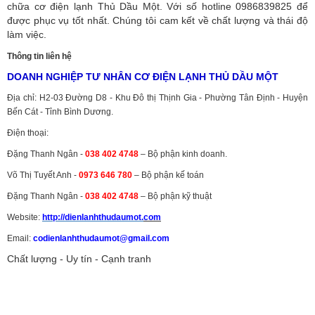
chữa cơ điện lạnh Thủ Dầu Một. Với số hotline 0986839825 để
được phục vụ tốt nhất. Chúng tôi cam kết về chất lượng và thái độ
làm việc.
Thông tin liên hệ
DOANH NGHIỆP TƯ NHÂN CƠ ĐIỆN LẠNH THỦ DẦU MỘT
Địa chỉ: H2-03 Đường D8 - Khu Đô thị Thịnh Gia - Phường Tân Định - Huyện
Bến Cát - Tỉnh Bình Dương.
Điện thoại:
Đặng Thanh Ngân -
038 402 4748
– Bộ phận kinh doanh.
Võ Thị Tuyết Anh -
0973 646 780
– Bộ phận kế toán
Đặng Thanh Ngân -
038 402 4748
– Bộ phận kỹ thuật
Website:
http://dienlanhthudaumot.
com
Email:
codienlanhthudaumot@gmail.com
Chất lượng - Uy tín - Cạnh tranh
Vận tải hàng hóa
,
Dịch vụ hải quan ở Bình Dương
,
Dịch vụ hải
quan tại Bình Dương
,
Dịch vụ hải quan ở Hồ Chí Minh
,
Dịch vụ khai
báo hải quan tại Hồ Chí Minh
,
Công ty Dịch vụ hải quan ở Bình