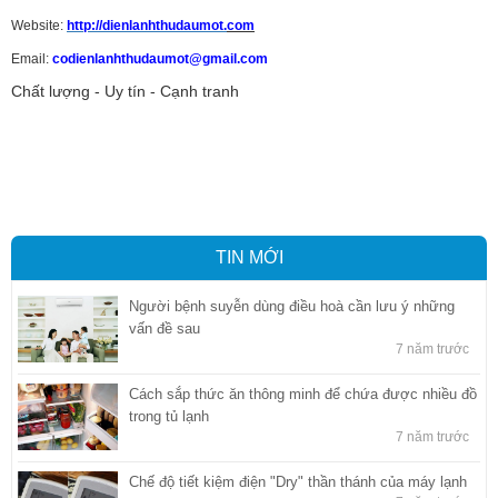
Website:
http://dienlanhthudaumot.
com
Email:
codienlanhthudaumot@gmail.com
Chất lượng - Uy tín - Cạnh tranh
Vận tải hàng hóa
,
Dịch vụ hải quan ở Bình Dương
,
Dịch vụ hải
quan tại Bình Dương
,
Dịch vụ hải quan ở Hồ Chí Minh
,
Dịch vụ khai
báo hải quan tại Hồ Chí Minh
,
Công ty Dịch vụ hải quan ở Bình
Dương
,
Công ty dịch vụ hải quan ở Hồ Chí Minh
TIN MỚI
Người bệnh suyễn dùng điều hoà cần lưu ý những
vấn đề sau
7 năm trước
Cách sắp thức ăn thông minh để chứa được nhiều đồ
trong tủ lạnh
7 năm trước
Chế độ tiết kiệm điện "Dry" thần thánh của máy lạnh