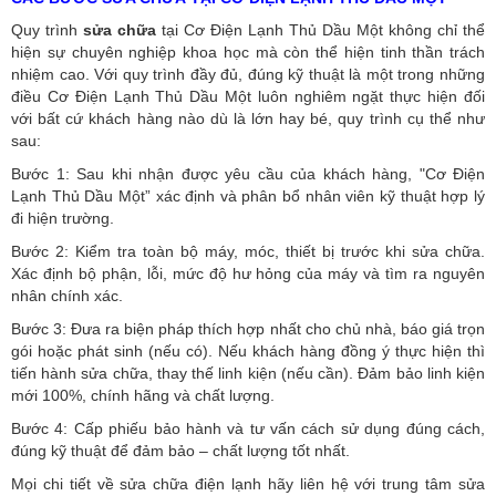
Quy trình
sửa chữa
tại Cơ Điện Lạnh Thủ Dầu Một không chỉ thể
hiện sự chuyên nghiệp khoa học mà còn thể hiện tinh thần trách
nhiệm cao. Với quy trình đầy đủ, đúng kỹ thuật là một trong những
điều Cơ Điện Lạnh Thủ Dầu Một luôn nghiêm ngặt thực hiện đối
với bất cứ khách hàng nào dù là lớn hay bé, quy trình cụ thể như
sau:
Bước 1: Sau khi nhận được yêu cầu của khách hàng, "Cơ Điện
Lạnh Thủ Dầu Một” xác định và phân bổ nhân viên kỹ thuật hợp lý
đi hiện trường.
Bước 2: Kiểm tra toàn bộ máy, móc, thiết bị trước khi sửa chữa.
Xác định bộ phận, lỗi, mức độ hư hỏng của máy và tìm ra nguyên
nhân chính xác.
Bước 3: Đưa ra biện pháp thích hợp nhất cho chủ nhà, báo giá trọn
gói hoặc phát sinh (nếu có).
Nếu khách hàng đồng ý thực hiện thì
tiến hành sửa chữa, thay thế linh kiện (nếu cần). Đảm bảo linh kiện
mới 100%, chính hãng và chất lượng.
Bước 4: Cấp phiếu bảo hành và tư vấn cách sử dụng đúng cách,
đúng kỹ thuật để đảm bảo – chất lượng tốt nhất.
Mọi chi tiết về sửa chữa điện lạnh hãy liên hệ với trung tâm sửa