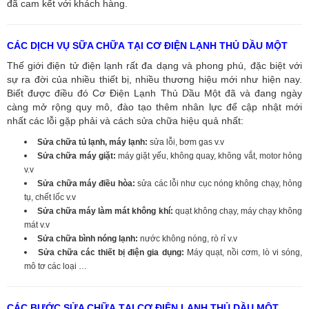
đã cam kết với khách hàng.
CÁC DỊCH VỤ SỮA CHỮA TẠI CƠ ĐIỆN LẠNH THỦ DẦU MỘT
Thế giới điện tử điện lạnh rất đa dạng và phong phú, đặc biệt với
sự ra đời của nhiều thiết bị, nhiều thương hiệu mới như hiện nay.
Biết được điều đó Cơ Điện Lạnh Thủ Dầu Một đã và đang ngày
càng mở rộng quy mô, đào tạo thêm nhân lực để cập nhật mới
nhất các lỗi gặp phải và cách sửa chữa hiệu quả nhất:
Sửa chữa tủ lạnh, máy lạnh:
sửa lỗi, bơm gas v.v
Sửa chữa máy giặt:
máy giặt yếu, không quay, không vắt, motor hỏng
v.v
Sửa chữa máy điều hòa:
sửa các lỗi như cục nóng không chạy, hỏng
tụ, chết lốc v.v
Sửa chữa máy làm mát không khí:
quạt không chạy, máy chạy không
mát v.v
Sửa chữa bình nóng lạnh:
nước không nóng, rò rỉ v.v
Sửa chữa các thiết bị điện gia dụng:
Máy quạt, nồi cơm, lò vi sóng,
mô tơ các loại …
CÁC BƯỚC SỬA CHỮA TẠI CƠ ĐIỆN LẠNH THỦ DẦU MỘT