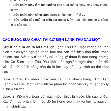
Sửa chữa máy làm mát không khí:
quạt không chạy, máy chạy không
mát v.v
Sửa chữa bình nóng lạnh:
nước không nóng, rò rỉ v.v
Sửa chữa các thiết bị điện gia dụng:
Máy quạt, nồi cơm, lò vi sóng,
mô tơ các loại …
CÁC BƯỚC SỬA CHỮA TẠI CƠ ĐIỆN LẠNH THỦ DẦU MỘT
Quy trình
sửa chữa
tại Cơ Điện Lạnh Thủ Dầu Một không chỉ thể
hiện sự chuyên nghiệp khoa học mà còn thể hiện tinh thần trách
nhiệm cao. Với quy trình đầy đủ, đúng kỹ thuật là một trong những
điều Cơ Điện Lạnh Thủ Dầu Một luôn nghiêm ngặt thực hiện đối
với bất cứ khách hàng nào dù là lớn hay bé, quy trình cụ thể như
sau:
Bước 1: Sau khi nhận được yêu cầu của khách hàng, "Cơ Điện
Lạnh Thủ Dầu Một” xác định và phân bổ nhân viên kỹ thuật hợp lý
đi hiện trường.
Bước 2: Kiểm tra toàn bộ máy, móc, thiết bị trước khi sửa chữa.
Xác định bộ phận, lỗi, mức độ hư hỏng của máy và tìm ra nguyên
nhân chính xác.