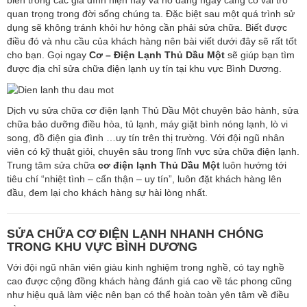
quan trọng trong đời sống chúng ta. Đặc biệt sau một quá trình sử
dụng sẽ không tránh khỏi hư hỏng cần phải sửa chữa. Biết được
điều đó và nhu cầu của khách hàng nên bài viết dưới đây sẽ rất tốt
cho bạn. Gọi ngay
Cơ – Điện Lạnh Thủ Dầu Một
sẽ giúp bạn tìm
được địa chỉ sửa chữa điện lạnh uy tín tại khu vực Bình Dương.
Dịch vụ sửa chữa cơ điện lạnh Thủ Dầu Một chuyên bảo hành, sửa
chữa bảo dưỡng điều hòa, tủ lạnh, máy giặt bình nóng lạnh, lò vi
song, đồ điện gia đình …uy tín trên thị trường. Với đội ngũ nhân
viên có kỹ thuật giỏi, chuyên sâu trong lĩnh vực sửa chữa điện lạnh.
Trung tâm sửa chữa
cơ điện lạnh Thủ Dầu Một
luôn hướng tới
tiêu chí “nhiệt tình – cẩn thận – uy tín”, luôn đặt khách hàng lên
đầu, đem lại cho khách hàng sự hài lòng nhất.
SỬA CHỮA CƠ ĐIỆN LẠNH NHANH CHÓNG
TRONG KHU VỰC BÌNH DƯƠNG
Với đội ngũ nhân viên giàu kinh nghiệm trong nghề, có tay nghề
cao được cộng đồng khách hàng đánh giá cao về tác phong cũng
như hiệu quả làm việc nên bạn có thể hoàn toàn yên tâm về điều