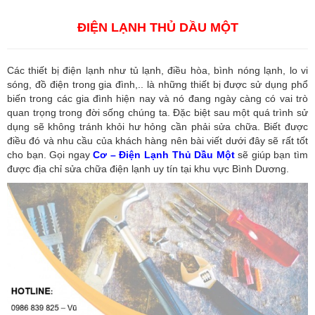
Dương
,
Công ty dịch vụ hải quan ở Hồ Chí Minh
ĐIỆN LẠNH THỦ DẦU MỘT
Các thiết bị điện lạnh như tủ lạnh, điều hòa, bình nóng lạnh, lo vi
sóng, đồ điện trong gia đình,.. là những thiết bị được sử dụng phổ
biến trong các gia đình hiện nay và nó đang ngày càng có vai trò
quan trọng trong đời sống chúng ta. Đặc biệt sau một quá trình sử
dụng sẽ không tránh khỏi hư hỏng cần phải sửa chữa. Biết được
điều đó và nhu cầu của khách hàng nên bài viết dưới đây sẽ rất tốt
cho bạn. Gọi ngay
Cơ – Điện Lạnh Thủ Dầu Một
sẽ giúp bạn tìm
được địa chỉ sửa chữa điện lạnh uy tín tại khu vực Bình Dương.