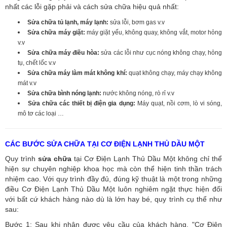
nhất các lỗi gặp phải và cách sửa chữa hiệu quả nhất:
Sửa chữa tủ lạnh, máy lạnh:
sửa lỗi, bơm gas v.v
Sửa chữa máy giặt:
máy giặt yếu, không quay, không vắt, motor hỏng
v.v
Sửa chữa máy điều hòa:
sửa các lỗi như cục nóng không chạy, hỏng
tụ, chết lốc v.v
Sửa chữa máy làm mát không khí:
quạt không chạy, máy chạy không
mát v.v
Sửa chữa bình nóng lạnh:
nước không nóng, rò rỉ v.v
Sửa chữa các thiết bị điện gia dụng:
Máy quạt, nồi cơm, lò vi sóng,
mô tơ các loại …
CÁC BƯỚC SỬA CHỮA TẠI CƠ ĐIỆN LẠNH THỦ DẦU MỘT
Quy trình
sửa chữa
tại Cơ Điện Lạnh Thủ Dầu Một không chỉ thể
hiện sự chuyên nghiệp khoa học mà còn thể hiện tinh thần trách
nhiệm cao. Với quy trình đầy đủ, đúng kỹ thuật là một trong những
điều Cơ Điện Lạnh Thủ Dầu Một luôn nghiêm ngặt thực hiện đối
với bất cứ khách hàng nào dù là lớn hay bé, quy trình cụ thể như
sau:
Bước 1: Sau khi nhận được yêu cầu của khách hàng, "Cơ Điện