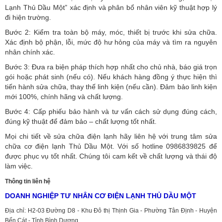
Lạnh Thủ Dầu Một” xác định và phân bổ nhân viên kỹ thuật hợp lý
đi hiện trường.
Bước 2: Kiểm tra toàn bộ máy, móc, thiết bị trước khi sửa chữa.
Xác định bộ phận, lỗi, mức độ hư hỏng của máy và tìm ra nguyên
nhân chính xác.
Bước 3: Đưa ra biện pháp thích hợp nhất cho chủ nhà, báo giá trọn
gói hoặc phát sinh (nếu có).
Nếu khách hàng đồng ý thực hiện thì
tiến hành sửa chữa, thay thế linh kiện (nếu cần). Đảm bảo linh kiện
mới 100%, chính hãng và chất lượng.
Bước 4: Cấp phiếu bảo hành và tư vấn cách sử dụng đúng cách,
đúng kỹ thuật để đảm bảo – chất lượng tốt nhất.
Mọi chi tiết về sửa chữa điện lạnh hãy liên hệ với trung tâm sửa
chữa cơ điện lạnh Thủ Dầu Một. Với số hotline 0986839825 để
được phục vụ tốt nhất. Chúng tôi cam kết về chất lượng và thái độ
làm việc.
Thông tin liên hệ
DOANH NGHIỆP TƯ NHÂN CƠ ĐIỆN LẠNH THỦ DẦU MỘT
Địa chỉ: H2-03 Đường D8 - Khu Đô thị Thịnh Gia - Phường Tân Định - Huyện
Bến Cát - Tỉnh Bình Dương.