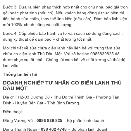
Bước 3: Đưa ra biện pháp thích hợp nhất cho chủ nhà, báo giá trọn
gói hoặc phát sinh (nếu có). Nếu khách hàng đồng ý thực hiện thì
tiến hành sửa chữa, thay thế linh kiện (nếu cần). Đảm bảo linh kiện
mới 100%, chính hãng và chất lượng.
Bước 4: Cấp phiếu bảo hành và tư vấn cách sử dụng đúng cách,
đúng kỹ thuật để đảm bảo – chất lượng tốt nhất.
Mọi chi tiết về sửa chữa điện lạnh hãy liên hệ với trung tâm sửa
chữa cơ điện lạnh Thủ Dầu Một. Với số hotline 0986839825 để
được phục vụ tốt nhất. Chúng tôi cam kết về chất lượng và thái độ
làm việc.
Thông tin liên hệ
DOANH NGHIỆP TƯ NHÂN CƠ ĐIỆN LẠNH THỦ
DẦU MỘT
Địa chỉ: H2-03 Đường D8 - Khu Đô thị Thịnh Gia - Phường Tân
Định - Huyện Bến Cát - Tỉnh Bình Dương.
Điện thoại:
Đặng Vương Vũ -
0986 839 825
– Bộ phận kinh doanh.
Đặng Thanh Ngân -
038 402 4748
– Bộ phận kinh doanh.