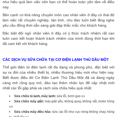
như hiệu quả làm việc nên bạn có thể hoàn toàn yên tâm về điều
này.
Bên cạnh có khả năng chuyên môn cao nhân viên ở đây có thái độ
làm việc rất chuyên nghiệp, tận tình, chu đáo luôn biết lắng nghe
yêu cầu đồng thời sẵn sàng giải đáp thắc mắc cho khách hàng.
Đặc biệt đội ngũ nhân viên ở đây có ý thức trách nhiệm rất cao
luôn cam kết hoàn thành trách nhiệm của mình đúng thời hạn khi
đã cam kết với khách hàng.
CÁC DỊCH VỤ SỮA CHỮA TẠI CƠ ĐIỆN LẠNH THỦ DẦU MỘT
Thế giới điện tử điện lạnh rất đa dạng và phong phú, đặc biệt với
sự ra đời của nhiều thiết bị, nhiều thương hiệu mới như hiện nay.
Biết được điều đó Cơ Điện Lạnh Thủ Dầu Một đã và đang ngày
càng mở rộng quy mô, đào tạo thêm nhân lực để cập nhật mới
nhất các lỗi gặp phải và cách sửa chữa hiệu quả nhất:
Sửa chữa tủ lạnh, máy lạnh:
sửa lỗi, bơm gas v.v
Sửa chữa máy giặt:
máy giặt yếu, không quay, không vắt, motor hỏng
v.v
Sửa chữa máy điều hòa:
sửa các lỗi như cục nóng không chạy, hỏng
tụ, chết lốc v.v