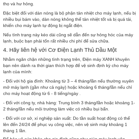
thọ và hư hỏng.
Đặc biệt đối với dàn nóng là bộ phận tản nhiệt cho máy lạnh, nếu bị
nhiều bụi bám vào, dàn nóng không thể tản nhiệt tốt và bị quá tải,
khiến cho máy lạnh tự động bị ngắt điện.
Nếu tình trạng này kéo dài cũng sẽ dẫn đến sự hỏng hóc của máy
lạnh, buộc bạn phải tốn rất nhiều chi phí để sửa chữa.
4. Hãy liên hệ với Cơ Điện Lạnh Thủ Dầu Một
Nhằm ngăn chặn những tình trạng trên, Điện máy XANH khuyên
bạn nên dành ra thời gian thích hợp để vệ sinh định kỳ cho máy
lạnh của mình:
- Đối với hộ gia đình: Khoảng từ 3 – 4 tháng/lần nếu thường xuyên
mở máy lạnh (gần như cả ngày) hoặc khoảng 6 tháng/lần nếu chỉ
cho máy hoạt động từ 6 - 8 tiếng/ngày .
- Đối với công ty, nhà hàng: Trung bình 3 tháng/lần hoặc khoảng 1-
2 tháng/lần nếu môi trường làm việc có nhiều bụi bẩn.
- Đối với cơ sở, xí nghiệp sản xuất: Do tần suất hoạt động có thể
lên đến 24/24 để phục vụ công việc, nên vệ sinh máy khoảng 1
tháng 1 lần.
Để bảo vệ sức khỏe cho gia đình cũng như giúp máy lạnh vận