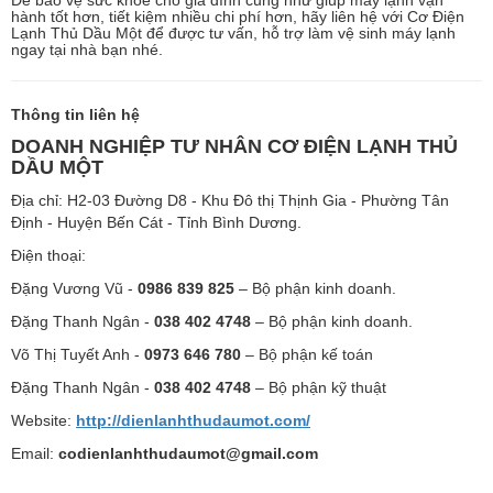
hành tốt hơn, tiết kiệm nhiều chi phí hơn, hãy liên hệ với Cơ Điện
Lạnh Thủ Dầu Một để được tư vấn, hỗ trợ làm vệ sinh máy lạnh
ngay tại nhà bạn nhé.
Thông tin liên hệ
DOANH NGHIỆP TƯ NHÂN CƠ ĐIỆN LẠNH THỦ
DẦU MỘT
Địa chỉ: H2-03 Đường D8 - Khu Đô thị Thịnh Gia - Phường Tân
Định - Huyện Bến Cát - Tỉnh Bình Dương.
Điện thoại:
Đặng Vương Vũ -
0986 839 825
– Bộ phận kinh doanh.
Đặng Thanh Ngân -
038 402 4748
– Bộ phận kinh doanh.
Võ Thị Tuyết Anh -
0973 646 780
– Bộ phận kế toán
Đặng Thanh Ngân -
038 402 4748
– Bộ phận kỹ thuật
Website:
http://dienlanhthudaumot.com/
Email:
codienlanhthudaumot@gmail.com