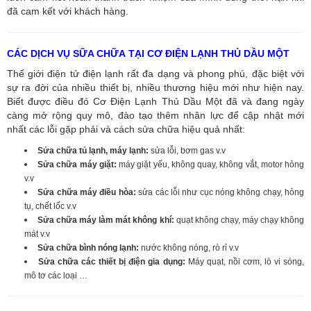
đã cam kết với khách hàng.
CÁC DỊCH VỤ SỮA CHỮA TẠI CƠ ĐIỆN LẠNH THỦ DẦU MỘT
Thế giới điện tử điện lạnh rất đa dạng và phong phú, đặc biệt với
sự ra đời của nhiều thiết bị, nhiều thương hiệu mới như hiện nay.
Biết được điều đó Cơ Điện Lạnh Thủ Dầu Một đã và đang ngày
càng mở rộng quy mô, đào tạo thêm nhân lực để cập nhật mới
nhất các lỗi gặp phải và cách sửa chữa hiệu quả nhất:
Sửa chữa tủ lạnh, máy lạnh:
sửa lỗi, bơm gas v.v
Sửa chữa máy giặt:
máy giặt yếu, không quay, không vắt, motor hỏng
v.v
Sửa chữa máy điều hòa:
sửa các lỗi như cục nóng không chạy, hỏng
tụ, chết lốc v.v
Sửa chữa máy làm mát không khí:
quạt không chạy, máy chạy không
mát v.v
Sửa chữa bình nóng lạnh:
nước không nóng, rò rỉ v.v
Sửa chữa các thiết bị điện gia dụng:
Máy quạt, nồi cơm, lò vi sóng,
mô tơ các loại …