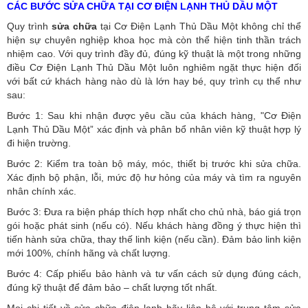
CÁC BƯỚC SỬA CHỮA TẠI CƠ ĐIỆN LẠNH THỦ DẦU MỘT
Quy trình
sửa chữa
tại Cơ Điện Lạnh Thủ Dầu Một không chỉ thể
hiện sự chuyên nghiệp khoa học mà còn thể hiện tinh thần trách
nhiệm cao. Với quy trình đầy đủ, đúng kỹ thuật là một trong những
điều Cơ Điện Lạnh Thủ Dầu Một luôn nghiêm ngặt thực hiện đối
với bất cứ khách hàng nào dù là lớn hay bé, quy trình cụ thể như
sau:
Bước 1: Sau khi nhận được yêu cầu của khách hàng, "Cơ Điện
Lạnh Thủ Dầu Một” xác định và phân bổ nhân viên kỹ thuật hợp lý
đi hiện trường.
Bước 2: Kiểm tra toàn bộ máy, móc, thiết bị trước khi sửa chữa.
Xác định bộ phận, lỗi, mức độ hư hỏng của máy và tìm ra nguyên
nhân chính xác.
Bước 3: Đưa ra biện pháp thích hợp nhất cho chủ nhà, báo giá trọn
gói hoặc phát sinh (nếu có).
Nếu khách hàng đồng ý thực hiện thì
tiến hành sửa chữa, thay thế linh kiện (nếu cần). Đảm bảo linh kiện
mới 100%, chính hãng và chất lượng.
Bước 4: Cấp phiếu bảo hành và tư vấn cách sử dụng đúng cách,
đúng kỹ thuật để đảm bảo – chất lượng tốt nhất.