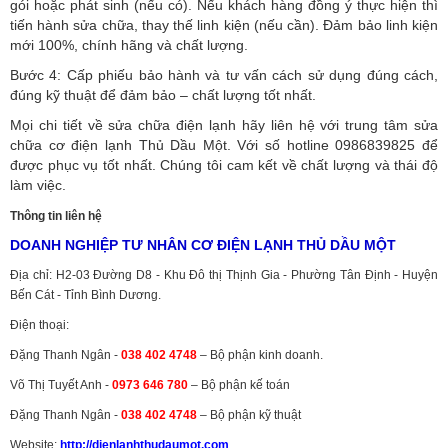
gói hoặc phát sinh (nếu có).
Nếu khách hàng đồng ý thực hiện thì
tiến hành sửa chữa, thay thế linh kiện (nếu cần). Đảm bảo linh kiện
mới 100%, chính hãng và chất lượng.
Bước 4: Cấp phiếu bảo hành và tư vấn cách sử dụng đúng cách,
đúng kỹ thuật để đảm bảo – chất lượng tốt nhất.
Mọi chi tiết về sửa chữa điện lạnh hãy liên hệ với trung tâm sửa
chữa cơ điện lạnh Thủ Dầu Một. Với số hotline 0986839825 để
được phục vụ tốt nhất. Chúng tôi cam kết về chất lượng và thái độ
làm việc.
Thông tin liên hệ
DOANH NGHIỆP TƯ NHÂN CƠ ĐIỆN LẠNH THỦ DẦU MỘT
Địa chỉ: H2-03 Đường D8 - Khu Đô thị Thịnh Gia - Phường Tân Định - Huyện
Bến Cát - Tỉnh Bình Dương.
Điện thoại:
Đặng Thanh Ngân -
038 402 4748
– Bộ phận kinh doanh.
Võ Thị Tuyết Anh -
0973 646 780
– Bộ phận kế toán
Đặng Thanh Ngân -
038 402 4748
– Bộ phận kỹ thuật
Website:
http://dienlanhthudaumot.
com