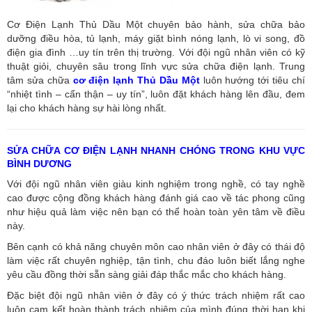
Cơ Điện Lạnh Thủ Dầu Một chuyên bảo hành, sửa chữa bảo
dưỡng điều hòa, tủ lạnh, máy giặt bình nóng lạnh, lò vi song, đồ
điện gia đình …uy tín trên thị trường. Với đội ngũ nhân viên có kỹ
thuật giỏi, chuyên sâu trong lĩnh vực sửa chữa điện lạnh. Trung
tâm sửa chữa
cơ điện lạnh Thủ Dầu Một
luôn hướng tới tiêu chí
“nhiệt tình – cẩn thận – uy tín”, luôn đặt khách hàng lên đầu, đem
lại cho khách hàng sự hài lòng nhất.
SỬA CHỮA CƠ ĐIỆN LẠNH NHANH CHÓNG TRONG KHU VỰC
BÌNH DƯƠNG
Với đội ngũ nhân viên giàu kinh nghiệm trong nghề, có tay nghề
cao được cộng đồng khách hàng đánh giá cao về tác phong cũng
như hiệu quả làm việc nên bạn có thể hoàn toàn yên tâm về điều
này.
Bên cạnh có khả năng chuyên môn cao nhân viên ở đây có thái độ
làm việc rất chuyên nghiệp, tận tình, chu đáo luôn biết lắng nghe
yêu cầu đồng thời sẵn sàng giải đáp thắc mắc cho khách hàng.
Đặc biệt đội ngũ nhân viên ở đây có ý thức trách nhiệm rất cao
luôn cam kết hoàn thành trách nhiệm của mình đúng thời hạn khi