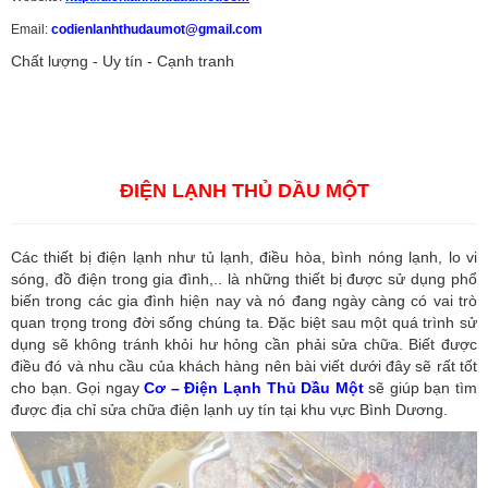
Email:
codienlanhthudaumot@gmail.com
Chất lượng - Uy tín - Cạnh tranh
Vận tải hàng hóa
,
Dịch vụ hải quan ở Bình Dương
,
Dịch vụ hải
quan tại Bình Dương
,
Dịch vụ hải quan ở Hồ Chí Minh
,
Dịch vụ khai
báo hải quan tại Hồ Chí Minh
,
Công ty Dịch vụ hải quan ở Bình
Dương
,
Công ty dịch vụ hải quan ở Hồ Chí Minh
ĐIỆN LẠNH THỦ DẦU MỘT
Các thiết bị điện lạnh như tủ lạnh, điều hòa, bình nóng lạnh, lo vi
sóng, đồ điện trong gia đình,.. là những thiết bị được sử dụng phổ
biến trong các gia đình hiện nay và nó đang ngày càng có vai trò
quan trọng trong đời sống chúng ta. Đặc biệt sau một quá trình sử
dụng sẽ không tránh khỏi hư hỏng cần phải sửa chữa. Biết được
điều đó và nhu cầu của khách hàng nên bài viết dưới đây sẽ rất tốt
cho bạn. Gọi ngay
Cơ – Điện Lạnh Thủ Dầu Một
sẽ giúp bạn tìm
được địa chỉ sửa chữa điện lạnh uy tín tại khu vực Bình Dương.