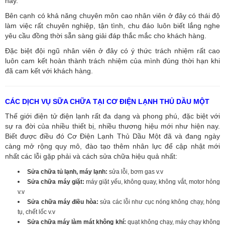
này.
Bên cạnh có khả năng chuyên môn cao nhân viên ở đây có thái độ
làm việc rất chuyên nghiệp, tận tình, chu đáo luôn biết lắng nghe
yêu cầu đồng thời sẵn sàng giải đáp thắc mắc cho khách hàng.
Đặc biệt đội ngũ nhân viên ở đây có ý thức trách nhiệm rất cao
luôn cam kết hoàn thành trách nhiệm của mình đúng thời hạn khi
đã cam kết với khách hàng.
CÁC DỊCH VỤ SỮA CHỮA TẠI CƠ ĐIỆN LẠNH THỦ DẦU MỘT
Thế giới điện tử điện lạnh rất đa dạng và phong phú, đặc biệt với
sự ra đời của nhiều thiết bị, nhiều thương hiệu mới như hiện nay.
Biết được điều đó Cơ Điện Lạnh Thủ Dầu Một đã và đang ngày
càng mở rộng quy mô, đào tạo thêm nhân lực để cập nhật mới
nhất các lỗi gặp phải và cách sửa chữa hiệu quả nhất:
Sửa chữa tủ lạnh, máy lạnh:
sửa lỗi, bơm gas v.v
Sửa chữa máy giặt:
máy giặt yếu, không quay, không vắt, motor hỏng
v.v
Sửa chữa máy điều hòa:
sửa các lỗi như cục nóng không chạy, hỏng
tụ, chết lốc v.v
Sửa chữa máy làm mát không khí:
quạt không chạy, máy chạy không