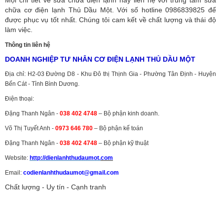
Mọi chi tiết về sửa chữa điện lạnh hãy liên hệ với trung tâm sửa
chữa cơ điện lạnh Thủ Dầu Một. Với số hotline 0986839825 để
được phục vụ tốt nhất. Chúng tôi cam kết về chất lượng và thái độ
làm việc.
Thông tin liên hệ
DOANH NGHIỆP TƯ NHÂN CƠ ĐIỆN LẠNH THỦ DẦU MỘT
Địa chỉ: H2-03 Đường D8 - Khu Đô thị Thịnh Gia - Phường Tân Định - Huyện
Bến Cát - Tỉnh Bình Dương.
Điện thoại:
Đặng Thanh Ngân -
038 402 4748
– Bộ phận kinh doanh.
Võ Thị Tuyết Anh -
0973 646 780
– Bộ phận kế toán
Đặng Thanh Ngân -
038 402 4748
– Bộ phận kỹ thuật
Website:
http://dienlanhthudaumot.
com
Email:
codienlanhthudaumot@gmail.com
Chất lượng - Uy tín - Cạnh tranh
Vận tải hàng hóa
,
Dịch vụ hải quan ở Bình Dương
,
Dịch vụ hải
quan tại Bình Dương
,
Dịch vụ hải quan ở Hồ Chí Minh
,
Dịch vụ khai