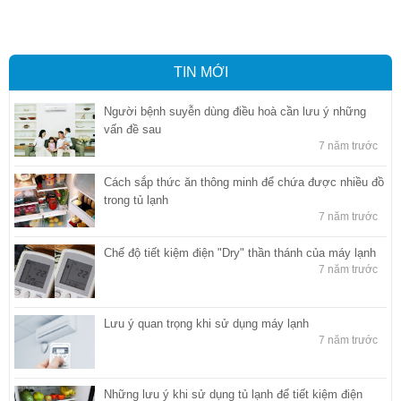
báo hải quan tại Hồ Chí Minh
,
Công ty Dịch vụ hải quan ở Bình
Dương
,
Công ty dịch vụ hải quan ở Hồ Chí Minh
TIN MỚI
Người bệnh suyễn dùng điều hoà cần lưu ý những
vấn đề sau
7 năm trước
Cách sắp thức ăn thông minh để chứa được nhiều đồ
trong tủ lạnh
7 năm trước
Chế độ tiết kiệm điện "Dry" thần thánh của máy lạnh
7 năm trước
Lưu ý quan trọng khi sử dụng máy lạnh
7 năm trước
Những lưu ý khi sử dụng tủ lạnh để tiết kiệm điện