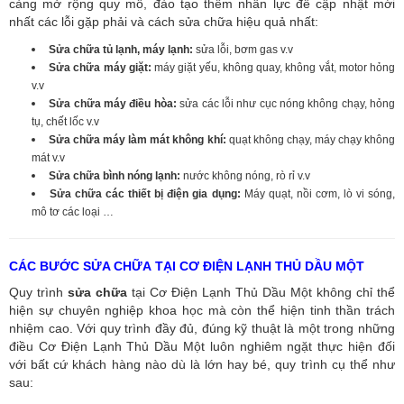
càng mở rộng quy mô, đào tạo thêm nhân lực để cập nhật mới
nhất các lỗi gặp phải và cách sửa chữa hiệu quả nhất:
Sửa chữa tủ lạnh, máy lạnh:
sửa lỗi, bơm gas v.v
Sửa chữa máy giặt:
máy giặt yếu, không quay, không vắt, motor hỏng
v.v
Sửa chữa máy điều hòa:
sửa các lỗi như cục nóng không chạy, hỏng
tụ, chết lốc v.v
Sửa chữa máy làm mát không khí:
quạt không chạy, máy chạy không
mát v.v
Sửa chữa bình nóng lạnh:
nước không nóng, rò rỉ v.v
Sửa chữa các thiết bị điện gia dụng:
Máy quạt, nồi cơm, lò vi sóng,
mô tơ các loại …
CÁC BƯỚC SỬA CHỮA TẠI CƠ ĐIỆN LẠNH THỦ DẦU MỘT
Quy trình
sửa chữa
tại Cơ Điện Lạnh Thủ Dầu Một không chỉ thể
hiện sự chuyên nghiệp khoa học mà còn thể hiện tinh thần trách
nhiệm cao. Với quy trình đầy đủ, đúng kỹ thuật là một trong những
điều Cơ Điện Lạnh Thủ Dầu Một luôn nghiêm ngặt thực hiện đối
với bất cứ khách hàng nào dù là lớn hay bé, quy trình cụ thể như
sau: