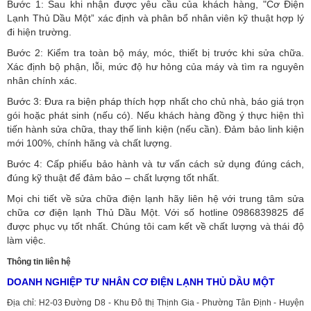
Bước 1: Sau khi nhận được yêu cầu của khách hàng, "Cơ Điện
Lạnh Thủ Dầu Một” xác định và phân bổ nhân viên kỹ thuật hợp lý
đi hiện trường.
Bước 2: Kiểm tra toàn bộ máy, móc, thiết bị trước khi sửa chữa.
Xác định bộ phận, lỗi, mức độ hư hỏng của máy và tìm ra nguyên
nhân chính xác.
Bước 3: Đưa ra biện pháp thích hợp nhất cho chủ nhà, báo giá trọn
gói hoặc phát sinh (nếu có).
Nếu khách hàng đồng ý thực hiện thì
tiến hành sửa chữa, thay thế linh kiện (nếu cần). Đảm bảo linh kiện
mới 100%, chính hãng và chất lượng.
Bước 4: Cấp phiếu bảo hành và tư vấn cách sử dụng đúng cách,
đúng kỹ thuật để đảm bảo – chất lượng tốt nhất.
Mọi chi tiết về sửa chữa điện lạnh hãy liên hệ với trung tâm sửa
chữa cơ điện lạnh Thủ Dầu Một. Với số hotline 0986839825 để
được phục vụ tốt nhất. Chúng tôi cam kết về chất lượng và thái độ
làm việc.
Thông tin liên hệ
DOANH NGHIỆP TƯ NHÂN CƠ ĐIỆN LẠNH THỦ DẦU MỘT
Địa chỉ: H2-03 Đường D8 - Khu Đô thị Thịnh Gia - Phường Tân Định - Huyện