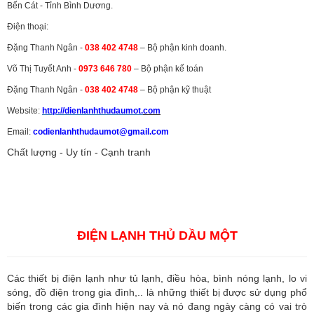
Bến Cát - Tỉnh Bình Dương.
Điện thoại:
Đặng Thanh Ngân -
038 402 4748
– Bộ phận kinh doanh.
Võ Thị Tuyết Anh -
0973 646 780
– Bộ phận kế toán
Đặng Thanh Ngân -
038 402 4748
– Bộ phận kỹ thuật
Website:
http://dienlanhthudaumot.
com
Email:
codienlanhthudaumot@gmail.com
Chất lượng - Uy tín - Cạnh tranh
Vận tải hàng hóa
,
Dịch vụ hải quan ở Bình Dương
,
Dịch vụ hải
quan tại Bình Dương
,
Dịch vụ hải quan ở Hồ Chí Minh
,
Dịch vụ khai
báo hải quan tại Hồ Chí Minh
,
Công ty Dịch vụ hải quan ở Bình
Dương
,
Công ty dịch vụ hải quan ở Hồ Chí Minh
ĐIỆN LẠNH THỦ DẦU MỘT
Các thiết bị điện lạnh như tủ lạnh, điều hòa, bình nóng lạnh, lo vi
sóng, đồ điện trong gia đình,.. là những thiết bị được sử dụng phổ
biến trong các gia đình hiện nay và nó đang ngày càng có vai trò