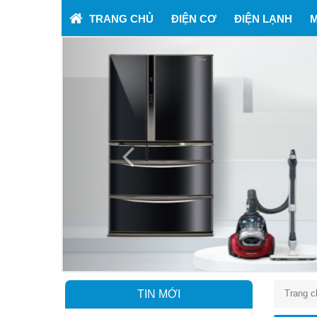
TRANG CHỦ
ĐIỆN CƠ
ĐIỆN LẠNH
M
Previous
TIN MỚI
Trang c