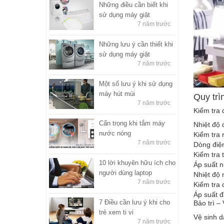
Những điều cần biết khi
sử dụng máy giặt
7 năm trước
Những lưu ý cần thiết khi
sử dụng máy giặt
7 năm trước
Một số lưu ý khi sử dụng
máy hút mùi
Quy tr
7 năm trước
Kiểm tra 
Cẩn trọng khi tắm máy
Nhiệt độ 
nước nóng
Kiểm tra r
7 năm trước
Dòng điện
Kiểm tra t
10 lời khuyên hữu ích cho
Áp suất n
người dùng laptop
Nhiệt độ 
7 năm trước
Kiểm tra 
Áp suất đ
7 Điều cần lưu ý khi cho
Bảo trì –
trẻ xem ti vi
Vệ sinh d
7 năm trước