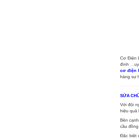
Cơ Điện L
đình …uy 
cơ điện
hàng sự h
SỬA CH
Với đội 
hiệu quả 
Bên cạnh 
cầu đồng 
Đặc biệt 