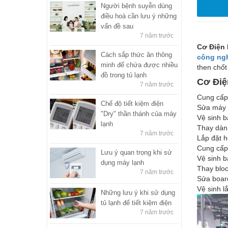
Người bệnh suyễn dùng
điều hoà cần lưu ý những
vấn đề sau
7 năm trước
Cơ Điện 
Cách sắp thức ăn thông
công ng
minh để chứa được nhiều
then chốt
đồ trong tủ lạnh
Cơ Điệ
7 năm trước
Cung cấp,
Chế độ tiết kiệm điện
Sửa máy 
"Dry" thần thánh của máy
Vệ sinh b
lạnh
Thay dàn 
7 năm trước
Lắp đặt 
Cung cấp
Lưu ý quan trọng khi sử
Vệ sinh b
dụng máy lạnh
Thay blo
7 năm trước
Sửa board
Vệ sinh l
Những lưu ý khi sử dụng
tủ lạnh để tiết kiệm điện
7 năm trước