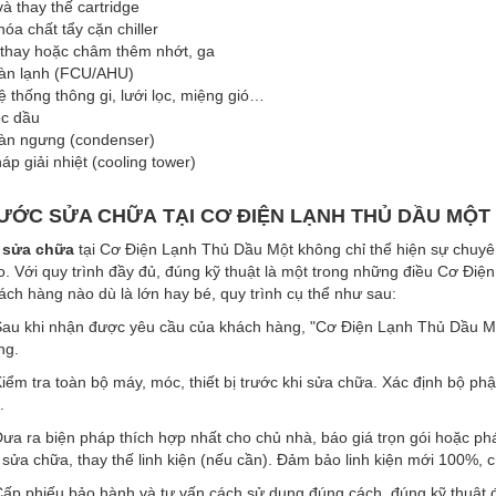
và thay thế cartridge
óa chất tẩy cặn chiller
 thay hoặc châm thêm nhớt, ga
dàn lạnh (FCU/AHU)
ệ thống thông gi, lưới lọc, miệng gió…
ọc dầu
dàn ngưng (condenser)
háp giải nhiệt (cooling tower)
ƯỚC SỬA CHỮA TẠI CƠ ĐIỆN LẠNH THỦ DẦU MỘT
sửa chữa
tại Cơ Điện Lạnh Thủ Dầu Một không chỉ thể hiện sự chuyên
. Với quy trình đầy đủ, đúng kỹ thuật là một trong những điều Cơ Điệ
ách hàng nào dù là lớn hay bé, quy trình cụ thể như sau:
au khi nhận được yêu cầu của khách hàng, "Cơ Điện Lạnh Thủ Dầu Một”
ng.
iểm tra toàn bộ máy, móc, thiết bị trước khi sửa chữa. Xác định bộ p
.
ưa ra biện pháp thích hợp nhất cho chủ nhà, báo giá trọn gói hoặc phá
 sửa chữa, thay thế linh kiện (nếu cần). Đảm bảo linh kiện mới 100%, 
ấp phiếu bảo hành và tư vấn cách sử dụng đúng cách, đúng kỹ thuật đ