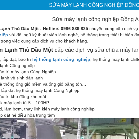
SỬA MÁY LẠNH CÔNG NGHIỆP ĐỒNG
Sửa máy lạnh công nghiệp Đồng 
Lạnh Thủ Dầu Một - Hotline: 0986 839 825
chuyên cung cấp dịch vụ 
hiệp
với đội ngũ kỹ thuật viên lành nghề, hệ thống trang thiết bị hiện đạ
 trong việc cung cấp dịch vụ cho khách hàng.
n Lạnh Thủ Dầu Một
cấp các dịch vụ sửa chữa máy lạn
 lắp đặt, bảo trì
hệ thống lạnh công nghiệp
, hệ thống máy lạnh chi
lạnh Công nghiệp
ảo trì máy lạnh Công Nghiêp
lạnh vệ sinh dàn lạnh
hệ thống ống gió mềm và ống gió bằng tôn…
 lắp đặt hệ thống máy lạnh Công Nghiệp
ảo trì kho đông kho mát
ck máy lạnh từ 5 – 100HP
, làm bơm, thay linh kiện máy lạnh công nghiệp
ắp đặt hệ điều hòa trung tâm