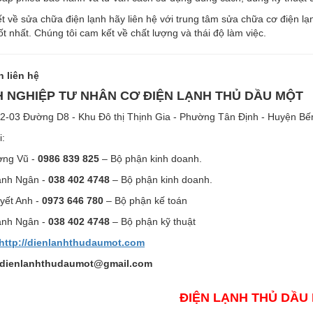
iết về sửa chữa điện lạnh hãy liên hệ với trung tâm sửa chữa cơ điện
ốt nhất. Chúng tôi cam kết về chất lượng và thái độ làm việc.
n liên hệ
 NGHIỆP TƯ NHÂN CƠ ĐIỆN LẠNH THỦ DẦU MỘT
H2-03 Đường D8 - Khu Đô thị Thịnh Gia - Phường Tân Định - Huyện Bế
i:
ơng Vũ -
0986 839 825
– Bộ phận kinh doanh.
anh Ngân -
038 402 4748
– Bộ phận kinh doanh.
yết Anh -
0973 646 780
– Bộ phận kế toán
nh Ngân -
038 402 4748
– Bộ phận kỹ thuật
http://dienlanhthudaumot.
com
dienlanhthudaumot@gmail.com
ĐIỆN LẠNH THỦ DẦU