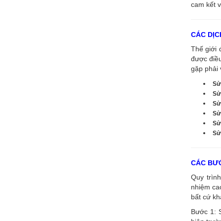
cam kết v
CÁC DỊC
Thế giới 
được điề
gặp phải 
Sử
Sử
Sử
Sử
Sử
Sửa
CÁC BƯỚ
Quy trình
nhiệm cao
bất cứ kh
Bước 1: 