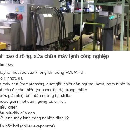
ình bảo dưỡng, sửa chữa máy lạnh công nghiệp
định kỳ:
đẩy ra, hút vào của không khí trong FCU/AHU.
ò rỉ nhớt, ga
 máy nén (compressor), quạt giải nhiệt dàn ngưng, bơm, bơm nước lạn
ất cả các cảm biến (sensor) lắp đặt trong chiller.
ước giải nhiệt bên dàn ngưng tụ, chiller
nước giải nhiệt dàn ngưng tụ, chiller.
điều khiển
ầu hút/đẩy của gas.
 Vệ sinh máy lạnh công nghiệp định kỳ.
àn bốc hơi (chiller evaporator)