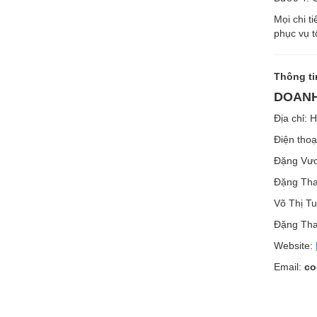
Mọi chi t
phục vụ t
Thông ti
DOANH
Địa chỉ: 
Điện thoạ
Đặng Vư
Đặng Th
Võ Thị Tu
Đặng Tha
Website:
Email:
co