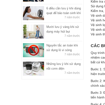
Kiểm tra 
Sử dụng h
6 điều cần lưu ý khi dùng
Kiểm tra,
quạt để bảo toàn sinh khí
Vệ sinh 
7 năm trước
Vệ sinh h
Vệ sinh l
Mười lưu ý vàng khi sử
Vệ sinh 
dụng máy hút bụi
Vệ sinh t
7 năm trước
CÁC B
Nguyên tắc an toàn khi
sử dụng lò vi sóng
Quy trình
7 năm trước
nhiệm cao
bất cứ kh
Những lưu ý khi sử dụng
nồi cơm điện
Bước 1: S
7 năm trước
hiện trườ
Bước 2: K
chính xác
Bước 3: Đ
tiến hành
Bước 4: C