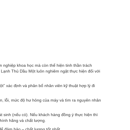
 nghiệp khoa học mà còn thể hiện tinh thần trách
n Lạnh Thủ Dầu Một luôn nghiêm ngặt thực hiện đối với
 xác định và phân bổ nhân viên kỹ thuật hợp lý đi
hận, lỗi, mức độ hư hỏng của máy và tìm ra nguyên nhân
t sinh (nếu có). Nếu khách hàng đồng ý thực hiện thì
chính hãng và chất lượng.
ể đảm bảo – chất lượng tốt nhất.