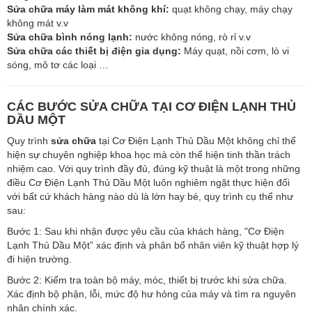
Sửa chữa máy làm mát không khí:
quạt không chạy, máy chạy
không mát v.v
Sửa chữa bình nóng lạnh:
nước không nóng, rò rỉ v.v
Sửa chữa các thiết bị điện gia dụng:
Máy quạt, nồi cơm, lò vi
sóng, mô tơ các loại …
CÁC BƯỚC SỬA CHỮA TẠI CƠ ĐIỆN LẠNH THỦ
DẦU MỘT
Quy trình
sửa chữa
tại Cơ Điện Lạnh Thủ Dầu Một không chỉ thể
hiện sự chuyên nghiệp khoa học mà còn thể hiện tinh thần trách
nhiệm cao. Với quy trình đầy đủ, đúng kỹ thuật là một trong những
điều Cơ Điện Lạnh Thủ Dầu Một luôn nghiêm ngặt thực hiện đối
với bất cứ khách hàng nào dù là lớn hay bé, quy trình cụ thể như
sau:
Bước 1: Sau khi nhận được yêu cầu của khách hàng, "Cơ Điện
Lạnh Thủ Dầu Một” xác định và phân bổ nhân viên kỹ thuật hợp lý
đi hiện trường.
Bước 2: Kiểm tra toàn bộ máy, móc, thiết bị trước khi sửa chữa.
Xác định bộ phận, lỗi, mức độ hư hỏng của máy và tìm ra nguyên
nhân chính xác.