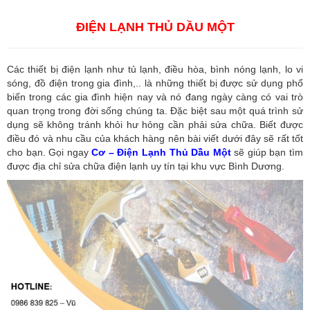
Dương
,
Công ty dịch vụ hải quan ở Hồ Chí Minh
ĐIỆN LẠNH THỦ DẦU MỘT
Các thiết bị điện lạnh như tủ lạnh, điều hòa, bình nóng lạnh, lo vi
sóng, đồ điện trong gia đình,.. là những thiết bị được sử dụng phổ
biến trong các gia đình hiện nay và nó đang ngày càng có vai trò
quan trọng trong đời sống chúng ta. Đặc biệt sau một quá trình sử
dụng sẽ không tránh khỏi hư hỏng cần phải sửa chữa. Biết được
điều đó và nhu cầu của khách hàng nên bài viết dưới đây sẽ rất tốt
cho bạn. Gọi ngay
Cơ – Điện Lạnh Thủ Dầu Một
sẽ giúp bạn tìm
được địa chỉ sửa chữa điện lạnh uy tín tại khu vực Bình Dương.