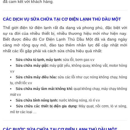
đã cam kết với khách hàng.
CÁC DỊCH VỤ SỮA CHỮA TẠI CƠ ĐIỆN LẠNH THỦ DẦU MỘT
Thế giới điện tử điện lạnh rất đa dạng và phong phú, đặc biệt với
sự ra đời của nhiều thiết bị, nhiều thương hiệu mới như hiện nay.
Biết được điều đó Cơ Điện Lạnh Thủ Dầu Một đã và đang ngày
càng mở rộng quy mô, đào tạo thêm nhân lực để cập nhật mới
nhất các lỗi gặp phải và cách sửa chữa hiệu quả nhất:
Sửa chữa tủ lạnh, máy lạnh:
sửa lỗi, bơm gas v.v
Sửa chữa máy giặt:
máy giặt yếu, không quay, không vắt, motor hỏng
v.v
Sửa chữa máy điều hòa:
sửa các lỗi như cục nóng không chạy, hỏng
tụ, chết lốc v.v
Sửa chữa máy làm mát không khí:
quạt không chạy, máy chạy không
mát v.v
Sửa chữa bình nóng lạnh:
nước không nóng, rò rỉ v.v
Sửa chữa các thiết bị điện gia dụng:
Máy quạt, nồi cơm, lò vi sóng,
mô tơ các loại …
CÁC BƯỚC SỬA CHỮA TẠI CƠ ĐIỆN LẠNH THỦ DẦU MỘT