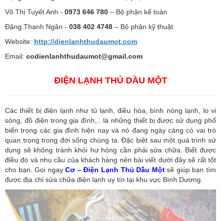
Võ Thị Tuyết Anh -
0973 646 780
– Bộ phận kế toán
Đặng Thanh Ngân -
038 402 4748
– Bộ phận kỹ thuật
Website:
http://dienlanhthudaumot.
com
Email:
codienlanhthudaumot@gmail.com
ĐIỆN LẠNH THỦ DẦU MỘT
Các thiết bị điện lạnh như tủ lạnh, điều hòa, bình nóng lạnh, lo vi
sóng, đồ điện trong gia đình,.. là những thiết bị được sử dụng phổ
biến trong các gia đình hiện nay và nó đang ngày càng có vai trò
quan trọng trong đời sống chúng ta. Đặc biệt sau một quá trình sử
dụng sẽ không tránh khỏi hư hỏng cần phải sửa chữa. Biết được
điều đó và nhu cầu của khách hàng nên bài viết dưới đây sẽ rất tốt
cho bạn. Gọi ngay
Cơ – Điện Lạnh Thủ Dầu Một
sẽ giúp bạn tìm
được địa chỉ sửa chữa điện lạnh uy tín tại khu vực Bình Dương.