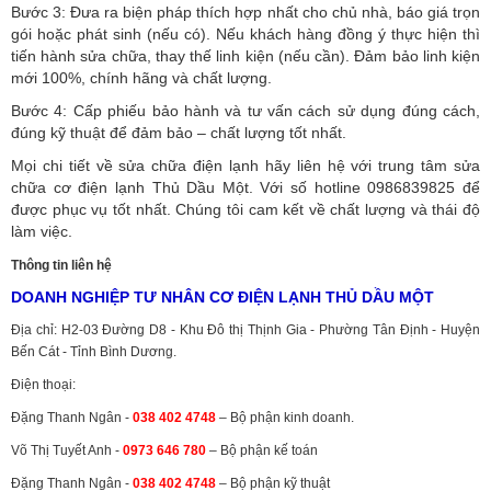
Bước 3: Đưa ra biện pháp thích hợp nhất cho chủ nhà, báo giá trọn
gói hoặc phát sinh (nếu có).
Nếu khách hàng đồng ý thực hiện thì
tiến hành sửa chữa, thay thế linh kiện (nếu cần). Đảm bảo linh kiện
mới 100%, chính hãng và chất lượng.
Bước 4: Cấp phiếu bảo hành và tư vấn cách sử dụng đúng cách,
đúng kỹ thuật để đảm bảo – chất lượng tốt nhất.
Mọi chi tiết về sửa chữa điện lạnh hãy liên hệ với trung tâm sửa
chữa cơ điện lạnh Thủ Dầu Một. Với số hotline 0986839825 để
được phục vụ tốt nhất. Chúng tôi cam kết về chất lượng và thái độ
làm việc.
Thông tin liên hệ
DOANH NGHIỆP TƯ NHÂN CƠ ĐIỆN LẠNH THỦ DẦU MỘT
Địa chỉ: H2-03 Đường D8 - Khu Đô thị Thịnh Gia - Phường Tân Định - Huyện
Bến Cát - Tỉnh Bình Dương.
Điện thoại:
Đặng Thanh Ngân -
038 402 4748
– Bộ phận kinh doanh.
Võ Thị Tuyết Anh -
0973 646 780
– Bộ phận kế toán
Đặng Thanh Ngân -
038 402 4748
– Bộ phận kỹ thuật