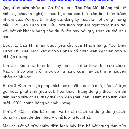
Quy trình
sửa chữa
tại Cơ Điện Lạnh Thủ Dầu Một không chỉ thể
hiện sự chuyên nghiệp khoa học mà còn thể hiện tinh thần trách
nhiệm cao. Với quy trình đầy đủ, đúng kỹ thuật là một trong những
điều Cơ Điện Lạnh Thủ Dầu Một luôn nghiêm ngặt thực hiện đối
với bất cứ khách hàng nào dù là lớn hay bé, quy trình cụ thể như
sau:
Bước 1: Sau khi nhận được yêu cầu của khách hàng, "Cơ Điện
Lạnh Thủ Dầu Một” xác định và phân bổ nhân viên kỹ thuật hợp lý
đi hiện trường.
Bước 2: Kiểm tra toàn bộ máy, móc, thiết bị trước khi sửa chữa.
Xác định bộ phận, lỗi, mức độ hư hỏng của máy và tìm ra nguyên
nhân chính xác.
Bước 3: Đưa ra biện pháp thích hợp nhất cho chủ nhà, báo giá trọn
gói hoặc phát sinh (nếu có).
Nếu khách hàng đồng ý thực hiện thì
tiến hành sửa chữa, thay thế linh kiện (nếu cần). Đảm bảo linh kiện
mới 100%, chính hãng và chất lượng.
Bước 4: Cấp phiếu bảo hành và tư vấn cách sử dụng đúng cách,
đúng kỹ thuật để đảm bảo – chất lượng tốt nhất.
Mọi chi tiết về sửa chữa điện lạnh hãy liên hệ với trung tâm sửa