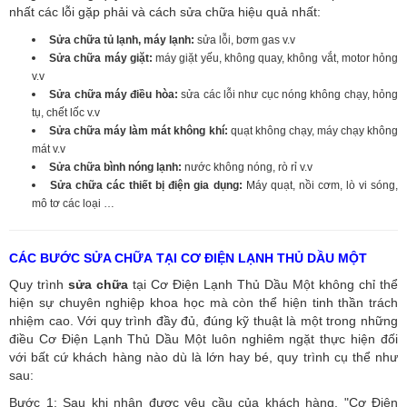
nhất các lỗi gặp phải và cách sửa chữa hiệu quả nhất:
Sửa chữa tủ lạnh, máy lạnh:
sửa lỗi, bơm gas v.v
Sửa chữa máy giặt:
máy giặt yếu, không quay, không vắt, motor hỏng
v.v
Sửa chữa máy điều hòa:
sửa các lỗi như cục nóng không chạy, hỏng
tụ, chết lốc v.v
Sửa chữa máy làm mát không khí:
quạt không chạy, máy chạy không
mát v.v
Sửa chữa bình nóng lạnh:
nước không nóng, rò rỉ v.v
Sửa chữa các thiết bị điện gia dụng:
Máy quạt, nồi cơm, lò vi sóng,
mô tơ các loại …
CÁC BƯỚC SỬA CHỮA TẠI CƠ ĐIỆN LẠNH THỦ DẦU MỘT
Quy trình
sửa chữa
tại Cơ Điện Lạnh Thủ Dầu Một không chỉ thể
hiện sự chuyên nghiệp khoa học mà còn thể hiện tinh thần trách
nhiệm cao. Với quy trình đầy đủ, đúng kỹ thuật là một trong những
điều Cơ Điện Lạnh Thủ Dầu Một luôn nghiêm ngặt thực hiện đối
với bất cứ khách hàng nào dù là lớn hay bé, quy trình cụ thể như
sau:
Bước 1: Sau khi nhận được yêu cầu của khách hàng, "Cơ Điện