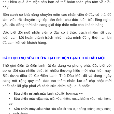
như hiệu quả làm việc nên bạn có thể hoàn toàn yên tâm về điều
này.
Bên cạnh có khả năng chuyên môn cao nhân viên ở đây có thái độ
làm việc rất chuyên nghiệp, tận tình, chu đáo luôn biết lắng nghe
yêu cầu đồng thời sẵn sàng giải đáp thắc mắc cho khách hàng.
Đặc biệt đội ngũ nhân viên ở đây có ý thức trách nhiệm rất cao
luôn cam kết hoàn thành trách nhiệm của mình đúng thời hạn khi
đã cam kết với khách hàng.
CÁC DỊCH VỤ SỮA CHỮA TẠI CƠ ĐIỆN LẠNH THỦ DẦU MỘT
Thế giới điện tử điện lạnh rất đa dạng và phong phú, đặc biệt với
sự ra đời của nhiều thiết bị, nhiều thương hiệu mới như hiện nay.
Biết được điều đó Cơ Điện Lạnh Thủ Dầu Một đã và đang ngày
càng mở rộng quy mô, đào tạo thêm nhân lực để cập nhật mới
nhất các lỗi gặp phải và cách sửa chữa hiệu quả nhất:
Sửa chữa tủ lạnh, máy lạnh:
sửa lỗi, bơm gas v.v
Sửa chữa máy giặt:
máy giặt yếu, không quay, không vắt, motor hỏng
v.v
Sửa chữa máy điều hòa:
sửa các lỗi như cục nóng không chạy, hỏng
tụ, chết lốc v.v