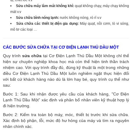
Sửa chữa máy làm mát không khí:
quạt không chạy, máy chạy không
mát v.v
Sửa chữa bình nóng lạnh:
nước không nóng, rò rỉ v.v
Sửa chữa các thiết bị điện gia dụng:
Máy quạt, nồi cơm, lò vi sóng,
mô tơ các loại …
CÁC BƯỚC SỬA CHỮA TẠI CƠ ĐIỆN LẠNH THỦ DẦU MỘT
Quy trình
sửa chữa
tại Cơ Điện Lạnh Thủ Dầu Một không chỉ thể
hiện sự chuyên nghiệp khoa học mà còn thể hiện tinh thần trách
nhiệm cao. Với quy trình đầy đủ, đúng kỹ thuật là một trong những
điều Cơ Điện Lạnh Thủ Dầu Một luôn nghiêm ngặt thực hiện đối
với bất cứ khách hàng nào dù là lớn hay bé, quy trình cụ thể như
sau:
Bước 1: Sau khi nhận được yêu cầu của khách hàng, "Cơ Điện
Lạnh Thủ Dầu Một” xác định và phân bổ nhân viên kỹ thuật hợp lý
đi hiện trường.
Bước 2: Kiểm tra toàn bộ máy, móc, thiết bị trước khi sửa chữa.
Xác định bộ phận, lỗi, mức độ hư hỏng của máy và tìm ra nguyên
nhân chính xác.