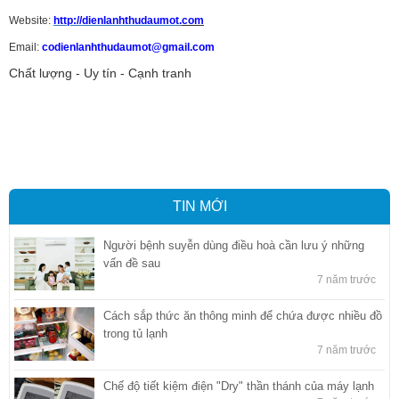
Website:
http://dienlanhthudaumot.
com
Email:
codienlanhthudaumot@gmail.com
Chất lượng - Uy tín - Cạnh tranh
Vận tải hàng hóa
,
Dịch vụ hải quan ở Bình Dương
,
Dịch vụ hải
quan tại Bình Dương
,
Dịch vụ hải quan ở Hồ Chí Minh
,
Dịch vụ khai
báo hải quan tại Hồ Chí Minh
,
Công ty Dịch vụ hải quan ở Bình
Dương
,
Công ty dịch vụ hải quan ở Hồ Chí Minh
TIN MỚI
Người bệnh suyễn dùng điều hoà cần lưu ý những
vấn đề sau
7 năm trước
Cách sắp thức ăn thông minh để chứa được nhiều đồ
trong tủ lạnh
7 năm trước
Chế độ tiết kiệm điện "Dry" thần thánh của máy lạnh