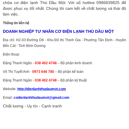
chữa cơ điện lạnh Thủ Dầu Một. Với số hotline 0986839825 để
được phục vụ tốt nhất. Chúng tôi cam kết về chất lượng và thái độ
làm việc.
Thông tin liên hệ
DOANH NGHIỆP TƯ NHÂN CƠ ĐIỆN LẠNH THỦ DẦU MỘT
Địa chỉ: H2-03 Đường D8 - Khu Đô thị Thịnh Gia - Phường Tân Định - Huyện
Bến Cát - Tỉnh Bình Dương.
Điện thoại:
Đặng Thanh Ngân -
038 402 4748
– Bộ phận kinh doanh.
Võ Thị Tuyết Anh -
0973 646 780
– Bộ phận kế toán
Đặng Thanh Ngân -
038 402 4748
– Bộ phận kỹ thuật
Website:
http://dienlanhthudaumot.
com
Email:
codienlanhthudaumot@gmail.com
Chất lượng - Uy tín - Cạnh tranh
Vận tải hàng hóa
,
Dịch vụ hải quan ở Bình Dương
,
Dịch vụ hải
quan tại Bình Dương
,
Dịch vụ hải quan ở Hồ Chí Minh
,
Dịch vụ khai
báo hải quan tại Hồ Chí Minh
,
Công ty Dịch vụ hải quan ở Bình