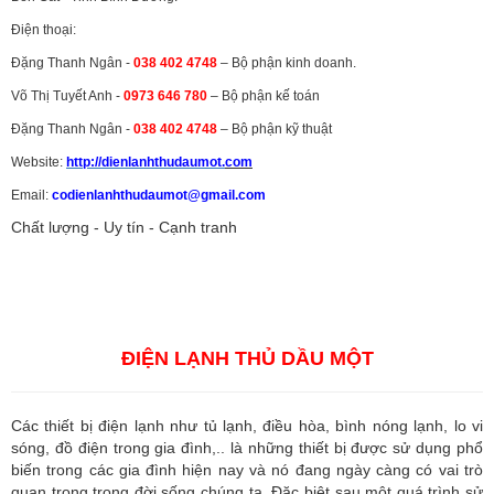
Điện thoại:
Đặng Thanh Ngân -
038 402 4748
– Bộ phận kinh doanh.
Võ Thị Tuyết Anh -
0973 646 780
– Bộ phận kế toán
Đặng Thanh Ngân -
038 402 4748
– Bộ phận kỹ thuật
Website:
http://dienlanhthudaumot.
com
Email:
codienlanhthudaumot@gmail.com
Chất lượng - Uy tín - Cạnh tranh
Vận tải hàng hóa
,
Dịch vụ hải quan ở Bình Dương
,
Dịch vụ hải
quan tại Bình Dương
,
Dịch vụ hải quan ở Hồ Chí Minh
,
Dịch vụ khai
báo hải quan tại Hồ Chí Minh
,
Công ty Dịch vụ hải quan ở Bình
Dương
,
Công ty dịch vụ hải quan ở Hồ Chí Minh
ĐIỆN LẠNH THỦ DẦU MỘT
Các thiết bị điện lạnh như tủ lạnh, điều hòa, bình nóng lạnh, lo vi
sóng, đồ điện trong gia đình,.. là những thiết bị được sử dụng phổ
biến trong các gia đình hiện nay và nó đang ngày càng có vai trò
quan trọng trong đời sống chúng ta. Đặc biệt sau một quá trình sử