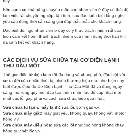
này.
Bên cạnh có khả năng chuyên môn cao nhân viên ở đây có thái độ
làm việc rất chuyên nghiệp, tận tình, chu đáo luôn biết lắng nghe
yêu cầu đồng thời sẵn sàng giải đáp thắc mắc cho khách hàng.
Đặc biệt đội ngũ nhân viên ở đây có ý thức trách nhiệm rất cao
luôn cam kết hoàn thành trách nhiệm của mình đúng thời hạn khi
đã cam kết với khách hàng.
CÁC DỊCH VỤ SỮA CHỮA TẠI CƠ ĐIỆN LẠNH
THỦ DẦU MỘT
Thế giới điện tử điện lạnh rất đa dạng và phong phú, đặc biệt với
sự ra đời của nhiều thiết bị, nhiều thương hiệu mới như hiện nay.
Biết được điều đó Cơ Điện Lạnh Thủ Dầu Một đã và đang ngày
càng mở rộng quy mô, đào tạo thêm nhân lực để cập nhật mới
nhất các lỗi gặp phải và cách sửa chữa hiệu quả nhất:
Sửa chữa tủ lạnh, máy lạnh:
sửa lỗi, bơm gas v.v
Sửa chữa máy giặt:
máy giặt yếu, không quay, không vắt, motor
hỏng v.v
Sửa chữa máy điều hòa:
sửa các lỗi như cục nóng không chạy,
hỏng tụ, chết lốc v.v