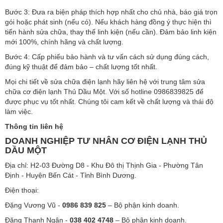
Bước 3: Đưa ra biện pháp thích hợp nhất cho chủ nhà, báo giá trọn
gói hoặc phát sinh (nếu có). Nếu khách hàng đồng ý thực hiện thì
tiến hành sửa chữa, thay thế linh kiện (nếu cần). Đảm bảo linh kiện
mới 100%, chính hãng và chất lượng.
Bước 4: Cấp phiếu bảo hành và tư vấn cách sử dụng đúng cách,
đúng kỹ thuật để đảm bảo – chất lượng tốt nhất.
Mọi chi tiết về sửa chữa điện lạnh hãy liên hệ với trung tâm sửa
chữa cơ điện lạnh Thủ Dầu Một. Với số hotline 0986839825 để
được phục vụ tốt nhất. Chúng tôi cam kết về chất lượng và thái độ
làm việc.
Thông tin liên hệ
DOANH NGHIỆP TƯ NHÂN CƠ ĐIỆN LẠNH THỦ
DẦU MỘT
Địa chỉ: H2-03 Đường D8 - Khu Đô thị Thịnh Gia - Phường Tân
Định - Huyện Bến Cát - Tỉnh Bình Dương.
Điện thoại:
Đặng Vương Vũ -
0986 839 825
– Bộ phận kinh doanh.
Đặng Thanh Ngân -
038 402 4748
– Bộ phận kinh doanh.