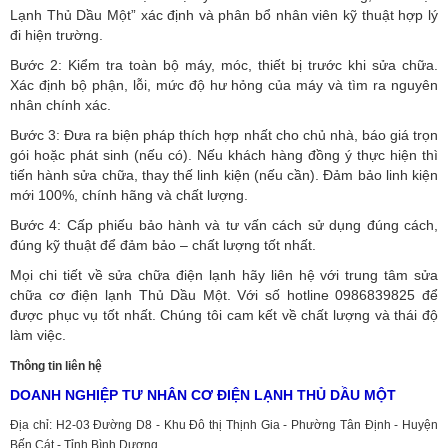
Lạnh Thủ Dầu Một” xác định và phân bổ nhân viên kỹ thuật hợp lý
đi hiện trường.
Bước 2: Kiểm tra toàn bộ máy, móc, thiết bị trước khi sửa chữa.
Xác định bộ phận, lỗi, mức độ hư hỏng của máy và tìm ra nguyên
nhân chính xác.
Bước 3: Đưa ra biện pháp thích hợp nhất cho chủ nhà, báo giá trọn
gói hoặc phát sinh (nếu có).
Nếu khách hàng đồng ý thực hiện thì
tiến hành sửa chữa, thay thế linh kiện (nếu cần). Đảm bảo linh kiện
mới 100%, chính hãng và chất lượng.
Bước 4: Cấp phiếu bảo hành và tư vấn cách sử dụng đúng cách,
đúng kỹ thuật để đảm bảo – chất lượng tốt nhất.
Mọi chi tiết về sửa chữa điện lạnh hãy liên hệ với trung tâm sửa
chữa cơ điện lạnh Thủ Dầu Một. Với số hotline 0986839825 để
được phục vụ tốt nhất. Chúng tôi cam kết về chất lượng và thái độ
làm việc.
Thông tin liên hệ
DOANH NGHIỆP TƯ NHÂN CƠ ĐIỆN LẠNH THỦ DẦU MỘT
Địa chỉ: H2-03 Đường D8 - Khu Đô thị Thịnh Gia - Phường Tân Định - Huyện
Bến Cát - Tỉnh Bình Dương.