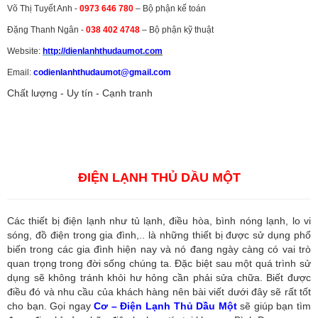
Võ Thị Tuyết Anh -
0973 646 780
– Bộ phận kế toán
Đặng Thanh Ngân -
038 402 4748
– Bộ phận kỹ thuật
Website:
http://dienlanhthudaumot.
com
Email:
codienlanhthudaumot@gmail.com
Chất lượng - Uy tín - Cạnh tranh
Vận tải hàng hóa
,
Dịch vụ hải quan ở Bình Dương
,
Dịch vụ hải
quan tại Bình Dương
,
Dịch vụ hải quan ở Hồ Chí Minh
,
Dịch vụ khai
báo hải quan tại Hồ Chí Minh
,
Công ty Dịch vụ hải quan ở Bình
Dương
,
Công ty dịch vụ hải quan ở Hồ Chí Minh
ĐIỆN LẠNH THỦ DẦU MỘT
Các thiết bị điện lạnh như tủ lạnh, điều hòa, bình nóng lạnh, lo vi
sóng, đồ điện trong gia đình,.. là những thiết bị được sử dụng phổ
biến trong các gia đình hiện nay và nó đang ngày càng có vai trò
quan trọng trong đời sống chúng ta. Đặc biệt sau một quá trình sử
dụng sẽ không tránh khỏi hư hỏng cần phải sửa chữa. Biết được
điều đó và nhu cầu của khách hàng nên bài viết dưới đây sẽ rất tốt
cho bạn. Gọi ngay
Cơ – Điện Lạnh Thủ Dầu Một
sẽ giúp bạn tìm