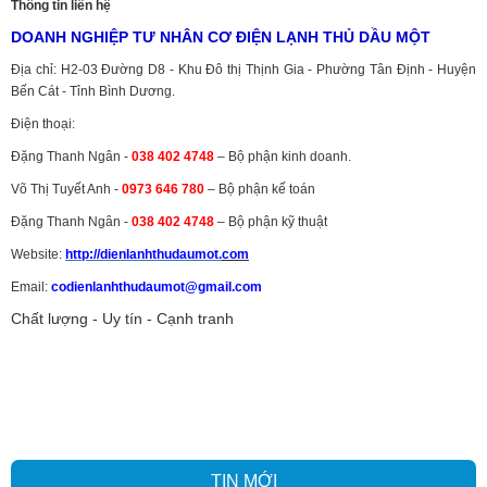
Thông tin liên hệ
DOANH NGHIỆP TƯ NHÂN CƠ ĐIỆN LẠNH THỦ DẦU MỘT
Địa chỉ: H2-03 Đường D8 - Khu Đô thị Thịnh Gia - Phường Tân Định - Huyện
Bến Cát - Tỉnh Bình Dương.
Điện thoại:
Đặng Thanh Ngân -
038 402 4748
– Bộ phận kinh doanh.
Võ Thị Tuyết Anh -
0973 646 780
– Bộ phận kế toán
Đặng Thanh Ngân -
038 402 4748
– Bộ phận kỹ thuật
Website:
http://dienlanhthudaumot.
com
Email:
codienlanhthudaumot@gmail.com
Chất lượng - Uy tín - Cạnh tranh
Vận tải hàng hóa
,
Dịch vụ hải quan ở Bình Dương
,
Dịch vụ hải
quan tại Bình Dương
,
Dịch vụ hải quan ở Hồ Chí Minh
,
Dịch vụ khai
báo hải quan tại Hồ Chí Minh
,
Công ty Dịch vụ hải quan ở Bình
Dương
,
Công ty dịch vụ hải quan ở Hồ Chí Minh
TIN MỚI