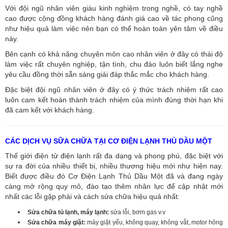
Với đội ngũ nhân viên giàu kinh nghiệm trong nghề, có tay nghề
cao được cộng đồng khách hàng đánh giá cao về tác phong cũng
như hiệu quả làm việc nên bạn có thể hoàn toàn yên tâm về điều
này.
Bên cạnh có khả năng chuyên môn cao nhân viên ở đây có thái độ
làm việc rất chuyên nghiệp, tận tình, chu đáo luôn biết lắng nghe
yêu cầu đồng thời sẵn sàng giải đáp thắc mắc cho khách hàng.
Đặc biệt đội ngũ nhân viên ở đây có ý thức trách nhiệm rất cao
luôn cam kết hoàn thành trách nhiệm của mình đúng thời hạn khi
đã cam kết với khách hàng.
CÁC DỊCH VỤ SỮA CHỮA TẠI CƠ ĐIỆN LẠNH THỦ DẦU MỘT
Thế giới điện tử điện lạnh rất đa dạng và phong phú, đặc biệt với
sự ra đời của nhiều thiết bị, nhiều thương hiệu mới như hiện nay.
Biết được điều đó Cơ Điện Lạnh Thủ Dầu Một đã và đang ngày
càng mở rộng quy mô, đào tạo thêm nhân lực để cập nhật mới
nhất các lỗi gặp phải và cách sửa chữa hiệu quả nhất:
Sửa chữa tủ lạnh, máy lạnh:
sửa lỗi, bơm gas v.v
Sửa chữa máy giặt:
máy giặt yếu, không quay, không vắt, motor hỏng