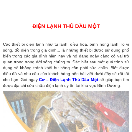
quan tại Bình Dương
,
Dịch vụ hải quan ở Hồ Chí Minh
,
Dịch vụ khai
báo hải quan tại Hồ Chí Minh
,
Công ty Dịch vụ hải quan ở Bình
Dương
,
Công ty dịch vụ hải quan ở Hồ Chí Minh
ĐIỆN LẠNH THỦ DẦU MỘT
Các thiết bị điện lạnh như tủ lạnh, điều hòa, bình nóng lạnh, lo vi
sóng, đồ điện trong gia đình,.. là những thiết bị được sử dụng phổ
biến trong các gia đình hiện nay và nó đang ngày càng có vai trò
quan trọng trong đời sống chúng ta. Đặc biệt sau một quá trình sử
dụng sẽ không tránh khỏi hư hỏng cần phải sửa chữa. Biết được
điều đó và nhu cầu của khách hàng nên bài viết dưới đây sẽ rất tốt
cho bạn. Gọi ngay
Cơ – Điện Lạnh Thủ Dầu Một
sẽ giúp bạn tìm
được địa chỉ sửa chữa điện lạnh uy tín tại khu vực Bình Dương.