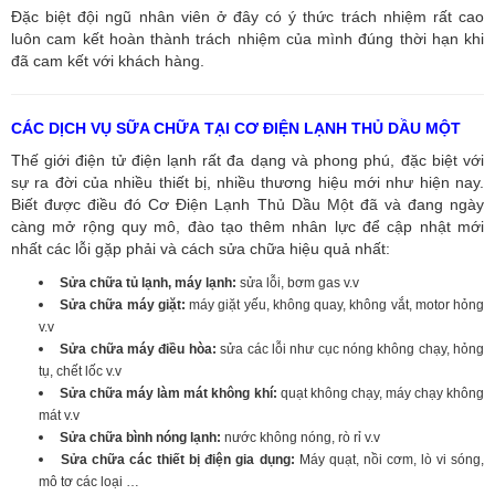
Đặc biệt đội ngũ nhân viên ở đây có ý thức trách nhiệm rất cao
luôn cam kết hoàn thành trách nhiệm của mình đúng thời hạn khi
đã cam kết với khách hàng.
CÁC DỊCH VỤ SỮA CHỮA TẠI CƠ ĐIỆN LẠNH THỦ DẦU MỘT
Thế giới điện tử điện lạnh rất đa dạng và phong phú, đặc biệt với
sự ra đời của nhiều thiết bị, nhiều thương hiệu mới như hiện nay.
Biết được điều đó Cơ Điện Lạnh Thủ Dầu Một đã và đang ngày
càng mở rộng quy mô, đào tạo thêm nhân lực để cập nhật mới
nhất các lỗi gặp phải và cách sửa chữa hiệu quả nhất:
Sửa chữa tủ lạnh, máy lạnh:
sửa lỗi, bơm gas v.v
Sửa chữa máy giặt:
máy giặt yếu, không quay, không vắt, motor hỏng
v.v
Sửa chữa máy điều hòa:
sửa các lỗi như cục nóng không chạy, hỏng
tụ, chết lốc v.v
Sửa chữa máy làm mát không khí:
quạt không chạy, máy chạy không
mát v.v
Sửa chữa bình nóng lạnh:
nước không nóng, rò rỉ v.v
Sửa chữa các thiết bị điện gia dụng:
Máy quạt, nồi cơm, lò vi sóng,
mô tơ các loại …