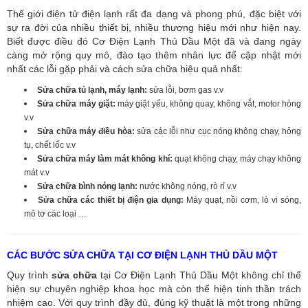
Thế giới điện tử điện lạnh rất đa dạng và phong phú, đặc biệt với
sự ra đời của nhiều thiết bị, nhiều thương hiệu mới như hiện nay.
Biết được điều đó Cơ Điện Lạnh Thủ Dầu Một đã và đang ngày
càng mở rộng quy mô, đào tạo thêm nhân lực để cập nhật mới
nhất các lỗi gặp phải và cách sửa chữa hiệu quả nhất:
Sửa chữa tủ lạnh, máy lạnh:
sửa lỗi, bơm gas v.v
Sửa chữa máy giặt:
máy giặt yếu, không quay, không vắt, motor hỏng
v.v
Sửa chữa máy điều hòa:
sửa các lỗi như cục nóng không chạy, hỏng
tụ, chết lốc v.v
Sửa chữa máy làm mát không khí:
quạt không chạy, máy chạy không
mát v.v
Sửa chữa bình nóng lạnh:
nước không nóng, rò rỉ v.v
Sửa chữa các thiết bị điện gia dụng:
Máy quạt, nồi cơm, lò vi sóng,
mô tơ các loại …
CÁC BƯỚC SỬA CHỮA TẠI CƠ ĐIỆN LẠNH THỦ DẦU MỘT
Quy trình
sửa chữa
tại Cơ Điện Lạnh Thủ Dầu Một không chỉ thể
hiện sự chuyên nghiệp khoa học mà còn thể hiện tinh thần trách
nhiệm cao. Với quy trình đầy đủ, đúng kỹ thuật là một trong những