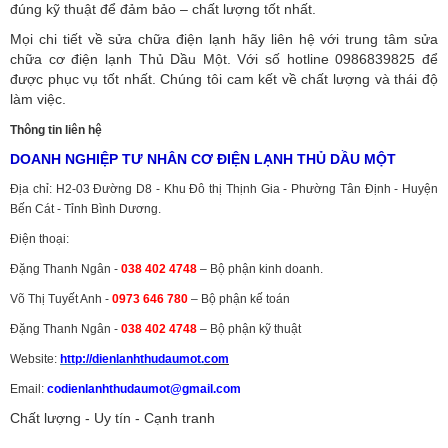
đúng kỹ thuật để đảm bảo – chất lượng tốt nhất.
Mọi chi tiết về sửa chữa điện lạnh hãy liên hệ với trung tâm sửa
chữa cơ điện lạnh Thủ Dầu Một. Với số hotline 0986839825 để
được phục vụ tốt nhất. Chúng tôi cam kết về chất lượng và thái độ
làm việc.
Thông tin liên hệ
DOANH NGHIỆP TƯ NHÂN CƠ ĐIỆN LẠNH THỦ DẦU MỘT
Địa chỉ: H2-03 Đường D8 - Khu Đô thị Thịnh Gia - Phường Tân Định - Huyện
Bến Cát - Tỉnh Bình Dương.
Điện thoại:
Đặng Thanh Ngân -
038 402 4748
– Bộ phận kinh doanh.
Võ Thị Tuyết Anh -
0973 646 780
– Bộ phận kế toán
Đặng Thanh Ngân -
038 402 4748
– Bộ phận kỹ thuật
Website:
http://dienlanhthudaumot.
com
Email:
codienlanhthudaumot@gmail.com
Chất lượng - Uy tín - Cạnh tranh
Vận tải hàng hóa
,
Dịch vụ hải quan ở Bình Dương
,
Dịch vụ hải