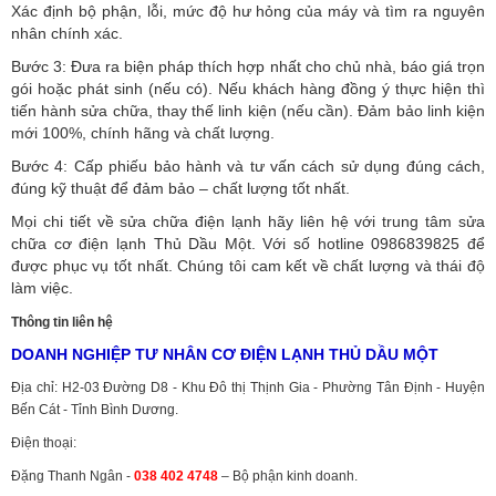
Xác định bộ phận, lỗi, mức độ hư hỏng của máy và tìm ra nguyên
nhân chính xác.
Bước 3: Đưa ra biện pháp thích hợp nhất cho chủ nhà, báo giá trọn
gói hoặc phát sinh (nếu có).
Nếu khách hàng đồng ý thực hiện thì
tiến hành sửa chữa, thay thế linh kiện (nếu cần). Đảm bảo linh kiện
mới 100%, chính hãng và chất lượng.
Bước 4: Cấp phiếu bảo hành và tư vấn cách sử dụng đúng cách,
đúng kỹ thuật để đảm bảo – chất lượng tốt nhất.
Mọi chi tiết về sửa chữa điện lạnh hãy liên hệ với trung tâm sửa
chữa cơ điện lạnh Thủ Dầu Một. Với số hotline 0986839825 để
được phục vụ tốt nhất. Chúng tôi cam kết về chất lượng và thái độ
làm việc.
Thông tin liên hệ
DOANH NGHIỆP TƯ NHÂN CƠ ĐIỆN LẠNH THỦ DẦU MỘT
Địa chỉ: H2-03 Đường D8 - Khu Đô thị Thịnh Gia - Phường Tân Định - Huyện
Bến Cát - Tỉnh Bình Dương.
Điện thoại:
Đặng Thanh Ngân -
038 402 4748
– Bộ phận kinh doanh.