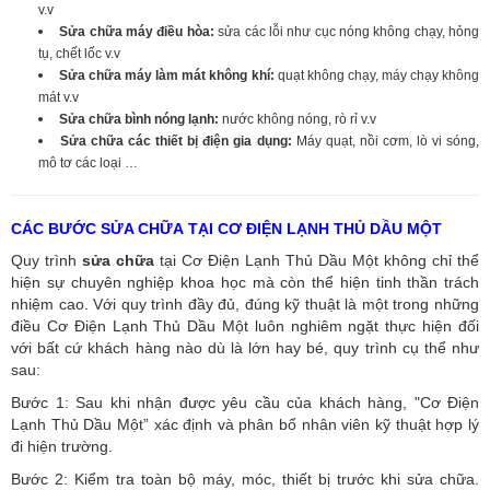
v.v
Sửa chữa máy điều hòa:
sửa các lỗi như cục nóng không chạy, hỏng
tụ, chết lốc v.v
Sửa chữa máy làm mát không khí:
quạt không chạy, máy chạy không
mát v.v
Sửa chữa bình nóng lạnh:
nước không nóng, rò rỉ v.v
Sửa chữa các thiết bị điện gia dụng:
Máy quạt, nồi cơm, lò vi sóng,
mô tơ các loại …
CÁC BƯỚC SỬA CHỮA TẠI CƠ ĐIỆN LẠNH THỦ DẦU MỘT
Quy trình
sửa chữa
tại Cơ Điện Lạnh Thủ Dầu Một không chỉ thể
hiện sự chuyên nghiệp khoa học mà còn thể hiện tinh thần trách
nhiệm cao. Với quy trình đầy đủ, đúng kỹ thuật là một trong những
điều Cơ Điện Lạnh Thủ Dầu Một luôn nghiêm ngặt thực hiện đối
với bất cứ khách hàng nào dù là lớn hay bé, quy trình cụ thể như
sau:
Bước 1: Sau khi nhận được yêu cầu của khách hàng, "Cơ Điện
Lạnh Thủ Dầu Một” xác định và phân bổ nhân viên kỹ thuật hợp lý
đi hiện trường.
Bước 2: Kiểm tra toàn bộ máy, móc, thiết bị trước khi sửa chữa.