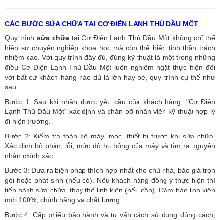
CÁC BƯỚC SỬA CHỮA TẠI CƠ ĐIỆN LẠNH THỦ DẦU MỘT
Quy trình
sửa chữa
tại Cơ Điện Lạnh Thủ Dầu Một không chỉ thể
hiện sự chuyên nghiệp khoa học mà còn thể hiện tinh thần trách
nhiệm cao. Với quy trình đầy đủ, đúng kỹ thuật là một trong những
điều Cơ Điện Lạnh Thủ Dầu Một luôn nghiêm ngặt thực hiện đối
với bất cứ khách hàng nào dù là lớn hay bé, quy trình cụ thể như
sau:
Bước 1: Sau khi nhận được yêu cầu của khách hàng, "Cơ Điện
Lạnh Thủ Dầu Một” xác định và phân bổ nhân viên kỹ thuật hợp lý
đi hiện trường.
Bước 2: Kiểm tra toàn bộ máy, móc, thiết bị trước khi sửa chữa.
Xác định bộ phận, lỗi, mức độ hư hỏng của máy và tìm ra nguyên
nhân chính xác.
Bước 3: Đưa ra biện pháp thích hợp nhất cho chủ nhà, báo giá trọn
gói hoặc phát sinh (nếu có).
Nếu khách hàng đồng ý thực hiện thì
tiến hành sửa chữa, thay thế linh kiện (nếu cần). Đảm bảo linh kiện
mới 100%, chính hãng và chất lượng.
Bước 4: Cấp phiếu bảo hành và tư vấn cách sử dụng đúng cách,