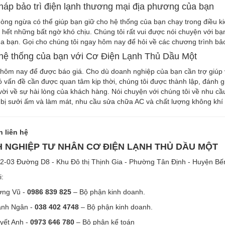
pháp bảo trì điện lạnh thương mại địa phương của bạn
hòng ngừa có thể giúp bạn giữ cho hệ thống của bạn chạy trong điều ki
hết những bất ngờ khó chịu. Chúng tôi rất vui được nói chuyện với bạn 
a bạn. Gọi cho chúng tôi ngay hôm nay để hỏi về các chương trình bảo 
 hệ thống của bạn với Cơ Điện Lạnh Thủ Dầu Một
hôm nay để được báo giá. Cho dù doanh nghiệp của bạn cần trợ giúp với
ó vấn đề cần được quan tâm kịp thời, chúng tôi được thành lập, đánh g
 vời về sự hài lòng của khách hàng. Nói chuyện với chúng tôi về nhu cầ
t bị sưởi ấm và làm mát, nhu cầu sửa chữa AC và chất lượng không khí
n liên hệ
 NGHIỆP TƯ NHÂN CƠ ĐIỆN LẠNH THỦ DẦU MỘT
H2-03 Đường D8 - Khu Đô thị Thịnh Gia - Phường Tân Định - Huyện Bế
i:
ơng Vũ -
0986 839 825
– Bộ phận kinh doanh.
anh Ngân -
038 402 4748
– Bộ phận kinh doanh.
yết Anh -
0973 646 780
– Bộ phận kế toán