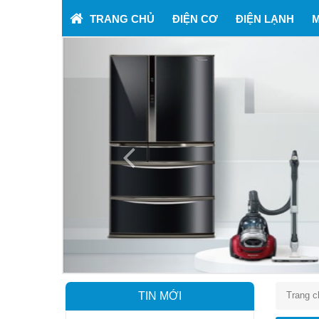
TRANG CHỦ
ĐIỆN CƠ
ĐIỆN LẠNH
M
Previous
TIN MỚI
Trang c