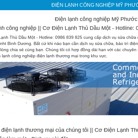
ĐIỆN LẠNH CÔNG NGHIỆP MỸ PHƯ
Điện lạnh công nghiệp Mỹ Phước
nh công nghiệp || Cơ Điện Lạnh Thủ Dầu Một - Hotline:
ạnh Thủ Dầu Một - Hotline: 0986 839 825 cung cấp dịch vụ sửa chữa đ
inht Bình Dương. Bất cứ khi nào bạn cần dịch vụ sửa chữa, bảo trì điện
ui lòng chia sẻ cùng bạn. Chúng tôi có hợp đồng dài hạn với các chuy
 lạnh công nghiệp điện lạnh thương mại trong khu vực.
 điện lạnh thương mại của chúng tôi || Cơ Điện Lạnh Th