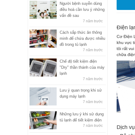
Người bệnh suyễn dùng
điều hoà cần lưu ý những
vấn đề sau
7 năm trước
Điện lạ
Cách sắp thức ăn thông
Cơ Điện L
minh để chứa được nhiều
khu vực t
đồ trong tủ lạnh
tôi rất v
7 năm trước
chữa điện
Chế độ tiết kiệm điện
"Dry" thần thánh của máy
lạnh
7 năm trước
Lưu ý quan trọng khi sử
dụng máy lạnh
7 năm trước
Những lưu ý khi sử dụng
tủ lạnh để tiết kiệm điện
7 năm trước
Dịch vụ