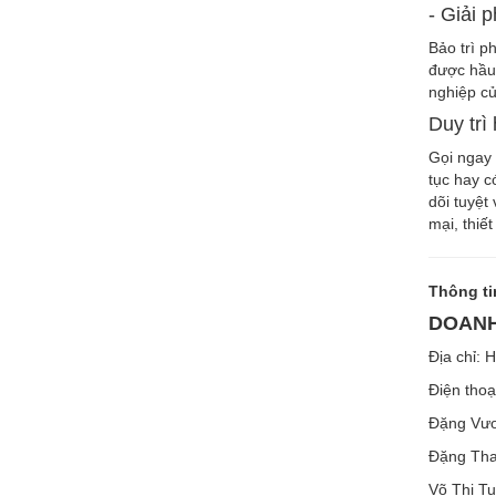
- Giải 
Bảo trì p
được hầu 
nghiệp củ
Duy trì
Gọi ngay 
tục hay c
dõi tuyệt
mại, thiế
Thông ti
DOANH
Địa chỉ: 
Điện thoạ
Đặng Vư
Đặng Th
Võ Thị Tu