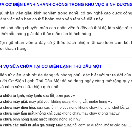
ỮA CƠ ĐIỆN LẠNH NHANH CHÓNG TRONG KHU VỰC BÌNH DƯƠN
ngũ nhân viên giàu kinh nghiệm trong nghề, có tay nghề cao được cộ
làm việc nên bạn có thể hoàn toàn yên tâm về điều này.
có khả năng chuyên môn cao nhân viên ở đây có thái độ làm việc rất c
thời sẵn sàng giải đáp thắc mắc cho khách hàng.
đội ngũ nhân viên ở đây có ý thức trách nhiệm rất cao luôn cam kết
ới khách hàng.
H VỤ SỮA CHỮA TẠI CƠ ĐIỆN LẠNH THỦ DẦU MỘT
điện tử điện lạnh rất đa dạng và phong phú, đặc biệt với sự ra đời của 
u đó Cơ Điện Lạnh Thủ Dầu Một đã và đang ngày càng mở rộng quy mô
và cách sửa chữa hiệu quả nhất:
a chữa tủ lạnh, máy lạnh:
sửa lỗi, bơm gas v.v
a chữa máy giặt:
máy giặt yếu, không quay, không vắt, motor hỏng v.v
a chữa máy điều hòa:
sửa các lỗi như cục nóng không chạy, hỏng tụ, chết lốc v.v
a chữa máy làm mát không khí:
quạt không chạy, máy chạy không mát v.v
a chữa bình nóng lạnh:
nước không nóng, rò rỉ v.v
 chữa các thiết bị điện gia dụng:
Máy quạt, nồi cơm, lò vi sóng, mô tơ các loại …