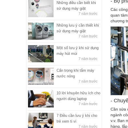
- Bộ ph
Những điều cần biết khi
sử dụng máy giặt
Các công
7 năm trước
quan tâm 
chương tr
Những lưu ý cần thiết khi
sử dụng máy giặt
7 năm trước
Một số lưu ý khi sử dụng
máy hút mùi
7 năm trước
Cẩn trọng khi tắm máy
nước nóng
7 năm trước
10 lời khuyên hữu ích cho
người dùng laptop
- Chuyê
7 năm trước
Cần sửa c
ngành cô
7 Điều cần lưu ý khi cho
v.v. Bạn 
trẻ xem ti vi
hàng, lắp
7 năm trước