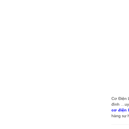
Cơ Điện L
đình …uy 
cơ điện
hàng sự h