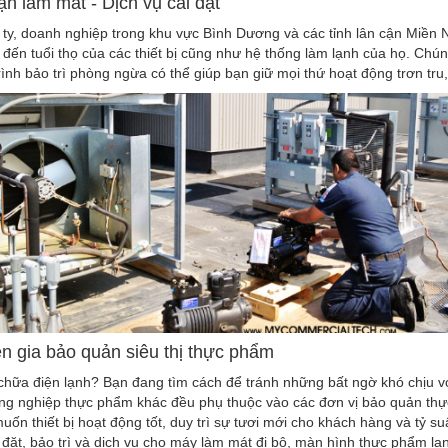
ận làm mát - Dịch vụ cài đặt
 ty, doanh nghiệp trong khu vực Bình Dương và các tỉnh lân cận Miề
đến tuổi thọ của các thiết bị cũng như hệ thống làm lạnh của họ. Chú
ình bảo trì phòng ngừa có thể giúp bạn giữ mọi thứ hoạt động trơn tru,
n gia bảo quản siêu thị thực phẩm
hữa điện lạnh? Bạn đang tìm cách để tránh những bất ngờ khó chịu vớ
ng nghiệp thực phẩm khác đều phụ thuộc vào các đơn vị bảo quản thự
muốn thiết bị hoạt động tốt, duy trì sự tươi mới cho khách hàng và tỷ s
 đặt, bảo trì và dịch vụ cho máy làm mát đi bộ, màn hình thực phẩm lạnh