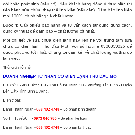
gói hoặc phát sinh (nếu có).
Nếu khách hàng đồng ý thực hiện thì
tiến hành sửa chữa, thay thế linh kiện (nếu cần). Đảm bảo linh kiện
mới 100%, chính hãng và chất lượng.
Bước 4: Cấp phiếu bảo hành và tư vấn cách sử dụng đúng cách,
đúng kỹ thuật để đảm bảo – chất lượng tốt nhất.
Mọi chi tiết về sửa chữa điện lạnh hãy liên hệ với trung tâm sửa
chữa cơ điện lạnh Thủ Dầu Một. Với số hotline 0986839825 để
được phục vụ tốt nhất. Chúng tôi cam kết về chất lượng và thái độ
làm việc.
Thông tin liên hệ
DOANH NGHIỆP TƯ NHÂN CƠ ĐIỆN LẠNH THỦ DẦU MỘT
Địa chỉ: H2-03 Đường D8 - Khu Đô thị Thịnh Gia - Phường Tân Định - Huyện
Bến Cát - Tỉnh Bình Dương.
Điện thoại:
Đặng Thanh Ngân -
038 402 4748
– Bộ phận kinh doanh.
Võ Thị Tuyết Anh -
0973 646 780
– Bộ phận kế toán
Đặng Thanh Ngân -
038 402 4748
– Bộ phận kỹ thuật