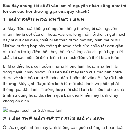
Sau đây chúng tôi sẽ đi vào làm rỏ nguyên nhân cũng như trả
lời các câu hỏi thường gặp của quý khách:
1.
MÁY ĐIỀU HOÀ KHÔNG LẠNH.
a
. Máy điều hoà không có nguồn: thông thường bị các nguyên
nhân như bị đứt cầu chì hoặc vasiton, lỏng mối nối điện, ngắt mạch
hay bị đứt dây điện, thiết bị an toàn được mở hay biên thế bị hư.
Những trường hợp này thông thường cách sửa chữa rất đơn giản
như kiểm tra lại điện thế, thay thế cở và loại cầu chì phù hợp, xiết
chắc lại các mối nối điện, kiểm tra mạch điện và thiết bị an toàn.
b
. Máy điều hoà có nguồn nhưng không lạnh hoặc máy lạnh bị
đóng tuyết, chảy nước: Đầu tiên nếu máy lạnh của các bạn chưa
được vệ sinh bảo trì từ 6 tháng đến 1 năm thì vấn đề này rất bình
thường. Máy lạnh được làm lạnh từ môi chất lạnh và phân phát
thông qua dần lạnh. Trường hợp môi chất lạnh bị thiếu hụt do quá
trình sử dụng hoặc dàn lạnh quá bẩn đều khiến máy lạnh chạy
không ổn định.
2. LÀM THẾ NÀO ĐỂ TỰ SỬA MÁY LẠNH
Ở các nguyên nhân máy lạnh không có nguồn chúng ta hoàn toàn