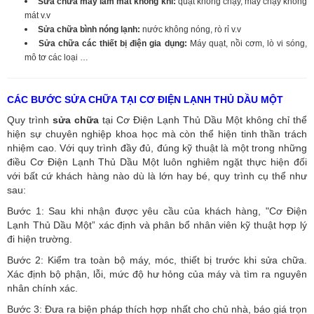
Sửa chữa máy làm mát không khí:
quạt không chạy, máy chạy không
mát v.v
Sửa chữa bình nóng lạnh:
nước không nóng, rò rỉ v.v
Sửa chữa các thiết bị điện gia dụng:
Máy quạt, nồi cơm, lò vi sóng,
mô tơ các loại …
CÁC BƯỚC SỬA CHỮA TẠI CƠ ĐIỆN LẠNH THỦ DẦU MỘT
Quy trình
sửa chữa
tại Cơ Điện Lạnh Thủ Dầu Một không chỉ thể
hiện sự chuyên nghiệp khoa học mà còn thể hiện tinh thần trách
nhiệm cao. Với quy trình đầy đủ, đúng kỹ thuật là một trong những
điều Cơ Điện Lạnh Thủ Dầu Một luôn nghiêm ngặt thực hiện đối
với bất cứ khách hàng nào dù là lớn hay bé, quy trình cụ thể như
sau:
Bước 1: Sau khi nhận được yêu cầu của khách hàng, "Cơ Điện
Lạnh Thủ Dầu Một” xác định và phân bổ nhân viên kỹ thuật hợp lý
đi hiện trường.
Bước 2: Kiểm tra toàn bộ máy, móc, thiết bị trước khi sửa chữa.
Xác định bộ phận, lỗi, mức độ hư hỏng của máy và tìm ra nguyên
nhân chính xác.
Bước 3: Đưa ra biện pháp thích hợp nhất cho chủ nhà, báo giá trọn