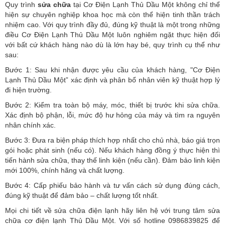
Quy trình
sửa chữa
tại Cơ Điện Lạnh Thủ Dầu Một không chỉ thể
hiện sự chuyên nghiệp khoa học mà còn thể hiện tinh thần trách
nhiệm cao. Với quy trình đầy đủ, đúng kỹ thuật là một trong những
điều Cơ Điện Lạnh Thủ Dầu Một luôn nghiêm ngặt thực hiện đối
với bất cứ khách hàng nào dù là lớn hay bé, quy trình cụ thể như
sau:
Bước 1: Sau khi nhận được yêu cầu của khách hàng, "Cơ Điện
Lạnh Thủ Dầu Một” xác định và phân bổ nhân viên kỹ thuật hợp lý
đi hiện trường.
Bước 2: Kiểm tra toàn bộ máy, móc, thiết bị trước khi sửa chữa.
Xác định bộ phận, lỗi, mức độ hư hỏng của máy và tìm ra nguyên
nhân chính xác.
Bước 3: Đưa ra biện pháp thích hợp nhất cho chủ nhà, báo giá trọn
gói hoặc phát sinh (nếu có).
Nếu khách hàng đồng ý thực hiện thì
tiến hành sửa chữa, thay thế linh kiện (nếu cần). Đảm bảo linh kiện
mới 100%, chính hãng và chất lượng.
Bước 4: Cấp phiếu bảo hành và tư vấn cách sử dụng đúng cách,
đúng kỹ thuật để đảm bảo – chất lượng tốt nhất.
Mọi chi tiết về sửa chữa điện lạnh hãy liên hệ với trung tâm sửa
chữa cơ điện lạnh Thủ Dầu Một. Với số hotline 0986839825 để