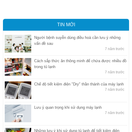
báo hải quan tại Hồ Chí Minh
,
Công ty Dịch vụ hải quan ở Bình
Dương
,
Công ty dịch vụ hải quan ở Hồ Chí Minh
TIN MỚI
Người bệnh suyễn dùng điều hoà cần lưu ý những
vấn đề sau
7 năm trước
Cách sắp thức ăn thông minh để chứa được nhiều đồ
trong tủ lạnh
7 năm trước
Chế độ tiết kiệm điện "Dry" thần thánh của máy lạnh
7 năm trước
Lưu ý quan trọng khi sử dụng máy lạnh
7 năm trước
Những lưu ý khi sử dụng tủ lạnh để tiết kiệm điện