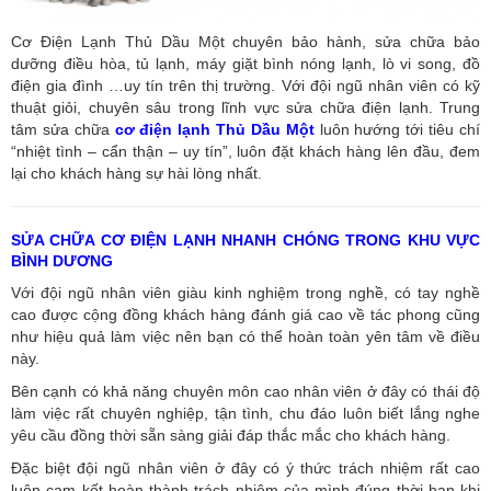
Cơ Điện Lạnh Thủ Dầu Một chuyên bảo hành, sửa chữa bảo
dưỡng điều hòa, tủ lạnh, máy giặt bình nóng lạnh, lò vi song, đồ
điện gia đình …uy tín trên thị trường. Với đội ngũ nhân viên có kỹ
thuật giỏi, chuyên sâu trong lĩnh vực sửa chữa điện lạnh. Trung
tâm sửa chữa
cơ điện lạnh Thủ Dầu Một
luôn hướng tới tiêu chí
“nhiệt tình – cẩn thận – uy tín”, luôn đặt khách hàng lên đầu, đem
lại cho khách hàng sự hài lòng nhất.
SỬA CHỮA CƠ ĐIỆN LẠNH NHANH CHÓNG TRONG KHU VỰC
BÌNH DƯƠNG
Với đội ngũ nhân viên giàu kinh nghiệm trong nghề, có tay nghề
cao được cộng đồng khách hàng đánh giá cao về tác phong cũng
như hiệu quả làm việc nên bạn có thể hoàn toàn yên tâm về điều
này.
Bên cạnh có khả năng chuyên môn cao nhân viên ở đây có thái độ
làm việc rất chuyên nghiệp, tận tình, chu đáo luôn biết lắng nghe
yêu cầu đồng thời sẵn sàng giải đáp thắc mắc cho khách hàng.
Đặc biệt đội ngũ nhân viên ở đây có ý thức trách nhiệm rất cao
luôn cam kết hoàn thành trách nhiệm của mình đúng thời hạn khi