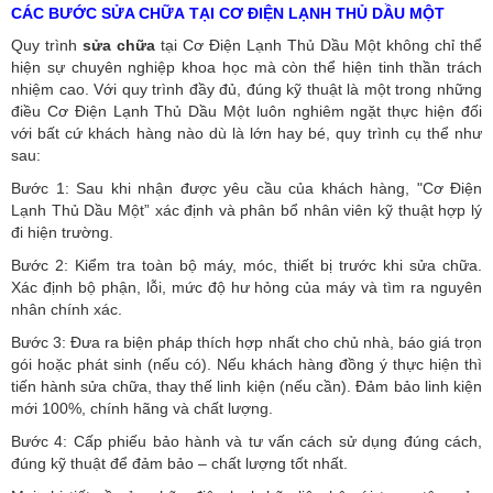
CÁC BƯỚC SỬA CHỮA TẠI CƠ ĐIỆN LẠNH THỦ DẦU MỘT
Quy trình
sửa chữa
tại Cơ Điện Lạnh Thủ Dầu Một không chỉ thể
hiện sự chuyên nghiệp khoa học mà còn thể hiện tinh thần trách
nhiệm cao. Với quy trình đầy đủ, đúng kỹ thuật là một trong những
điều Cơ Điện Lạnh Thủ Dầu Một luôn nghiêm ngặt thực hiện đối
với bất cứ khách hàng nào dù là lớn hay bé, quy trình cụ thể như
sau:
Bước 1: Sau khi nhận được yêu cầu của khách hàng, "Cơ Điện
Lạnh Thủ Dầu Một” xác định và phân bổ nhân viên kỹ thuật hợp lý
đi hiện trường.
Bước 2: Kiểm tra toàn bộ máy, móc, thiết bị trước khi sửa chữa.
Xác định bộ phận, lỗi, mức độ hư hỏng của máy và tìm ra nguyên
nhân chính xác.
Bước 3: Đưa ra biện pháp thích hợp nhất cho chủ nhà, báo giá trọn
gói hoặc phát sinh (nếu có).
Nếu khách hàng đồng ý thực hiện thì
tiến hành sửa chữa, thay thế linh kiện (nếu cần). Đảm bảo linh kiện
mới 100%, chính hãng và chất lượng.
Bước 4: Cấp phiếu bảo hành và tư vấn cách sử dụng đúng cách,
đúng kỹ thuật để đảm bảo – chất lượng tốt nhất.