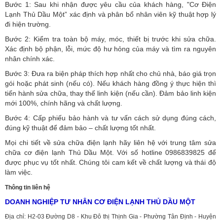
Bước 1: Sau khi nhận được yêu cầu của khách hàng, "Cơ Điện
Lạnh Thủ Dầu Một” xác định và phân bổ nhân viên kỹ thuật hợp lý
đi hiện trường.
Bước 2: Kiểm tra toàn bộ máy, móc, thiết bị trước khi sửa chữa.
Xác định bộ phận, lỗi, mức độ hư hỏng của máy và tìm ra nguyên
nhân chính xác.
Bước 3: Đưa ra biện pháp thích hợp nhất cho chủ nhà, báo giá trọn
gói hoặc phát sinh (nếu có).
Nếu khách hàng đồng ý thực hiện thì
tiến hành sửa chữa, thay thế linh kiện (nếu cần). Đảm bảo linh kiện
mới 100%, chính hãng và chất lượng.
Bước 4: Cấp phiếu bảo hành và tư vấn cách sử dụng đúng cách,
đúng kỹ thuật để đảm bảo – chất lượng tốt nhất.
Mọi chi tiết về sửa chữa điện lạnh hãy liên hệ với trung tâm sửa
chữa cơ điện lạnh Thủ Dầu Một. Với số hotline 0986839825 để
được phục vụ tốt nhất. Chúng tôi cam kết về chất lượng và thái độ
làm việc.
Thông tin liên hệ
DOANH NGHIỆP TƯ NHÂN CƠ ĐIỆN LẠNH THỦ DẦU MỘT
Địa chỉ: H2-03 Đường D8 - Khu Đô thị Thịnh Gia - Phường Tân Định - Huyện