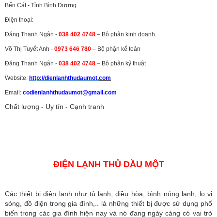
Bến Cát - Tỉnh Bình Dương.
Điện thoại:
Đặng Thanh Ngân -
038 402 4748
– Bộ phận kinh doanh.
Võ Thị Tuyết Anh -
0973 646 780
– Bộ phận kế toán
Đặng Thanh Ngân -
038 402 4748
– Bộ phận kỹ thuật
Website:
http://dienlanhthudaumot.
com
Email:
codienlanhthudaumot@gmail.com
Chất lượng - Uy tín - Cạnh tranh
Vận tải hàng hóa
,
Dịch vụ hải quan ở Bình Dương
,
Dịch vụ hải
quan tại Bình Dương
,
Dịch vụ hải quan ở Hồ Chí Minh
,
Dịch vụ khai
báo hải quan tại Hồ Chí Minh
,
Công ty Dịch vụ hải quan ở Bình
Dương
,
Công ty dịch vụ hải quan ở Hồ Chí Minh
ĐIỆN LẠNH THỦ DẦU MỘT
Các thiết bị điện lạnh như tủ lạnh, điều hòa, bình nóng lạnh, lo vi
sóng, đồ điện trong gia đình,.. là những thiết bị được sử dụng phổ
biến trong các gia đình hiện nay và nó đang ngày càng có vai trò