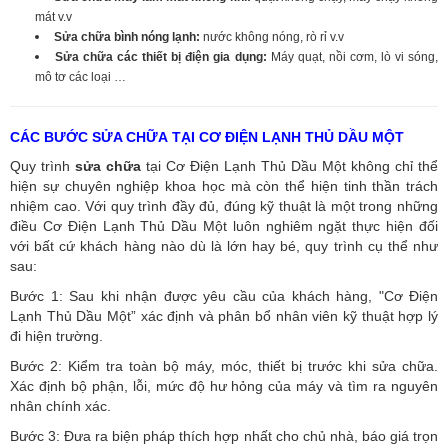
mát v.v
Sửa chữa bình nóng lạnh:
nước không nóng, rò rỉ v.v
Sửa chữa các thiết bị điện gia dụng:
Máy quạt, nồi cơm, lò vi sóng,
mô tơ các loại …
CÁC BƯỚC SỬA CHỮA TẠI CƠ ĐIỆN LẠNH THỦ DẦU MỘT
Quy trình
sửa chữa
tại Cơ Điện Lạnh Thủ Dầu Một không chỉ thể
hiện sự chuyên nghiệp khoa học mà còn thể hiện tinh thần trách
nhiệm cao. Với quy trình đầy đủ, đúng kỹ thuật là một trong những
điều Cơ Điện Lạnh Thủ Dầu Một luôn nghiêm ngặt thực hiện đối
với bất cứ khách hàng nào dù là lớn hay bé, quy trình cụ thể như
sau:
Bước 1: Sau khi nhận được yêu cầu của khách hàng, "Cơ Điện
Lạnh Thủ Dầu Một” xác định và phân bổ nhân viên kỹ thuật hợp lý
đi hiện trường.
Bước 2: Kiểm tra toàn bộ máy, móc, thiết bị trước khi sửa chữa.
Xác định bộ phận, lỗi, mức độ hư hỏng của máy và tìm ra nguyên
nhân chính xác.
Bước 3: Đưa ra biện pháp thích hợp nhất cho chủ nhà, báo giá trọn