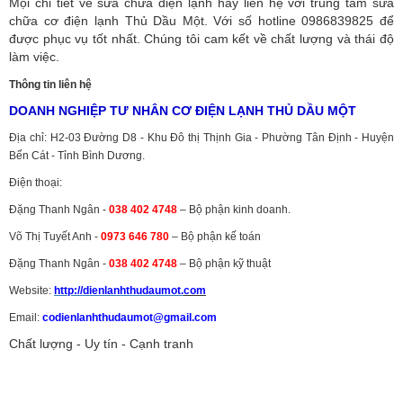
Mọi chi tiết về sửa chữa điện lạnh hãy liên hệ với trung tâm sửa
chữa cơ điện lạnh Thủ Dầu Một. Với số hotline 0986839825 để
được phục vụ tốt nhất. Chúng tôi cam kết về chất lượng và thái độ
làm việc.
Thông tin liên hệ
DOANH NGHIỆP TƯ NHÂN CƠ ĐIỆN LẠNH THỦ DẦU MỘT
Địa chỉ: H2-03 Đường D8 - Khu Đô thị Thịnh Gia - Phường Tân Định - Huyện
Bến Cát - Tỉnh Bình Dương.
Điện thoại:
Đặng Thanh Ngân -
038 402 4748
– Bộ phận kinh doanh.
Võ Thị Tuyết Anh -
0973 646 780
– Bộ phận kế toán
Đặng Thanh Ngân -
038 402 4748
– Bộ phận kỹ thuật
Website:
http://dienlanhthudaumot.
com
Email:
codienlanhthudaumot@gmail.com
Chất lượng - Uy tín - Cạnh tranh
Vận tải hàng hóa
,
Dịch vụ hải quan ở Bình Dương
,
Dịch vụ hải
quan tại Bình Dương
,
Dịch vụ hải quan ở Hồ Chí Minh
,
Dịch vụ khai