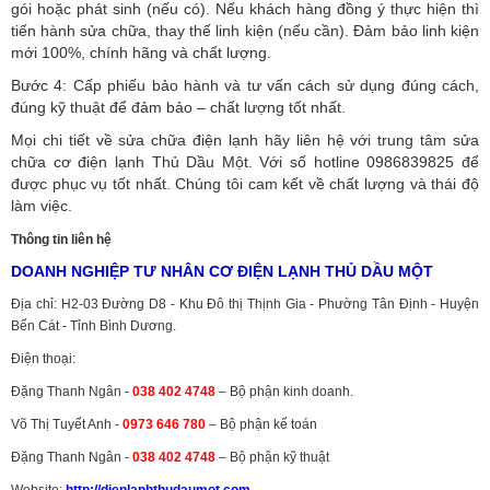
gói hoặc phát sinh (nếu có).
Nếu khách hàng đồng ý thực hiện thì
tiến hành sửa chữa, thay thế linh kiện (nếu cần). Đảm bảo linh kiện
mới 100%, chính hãng và chất lượng.
Bước 4: Cấp phiếu bảo hành và tư vấn cách sử dụng đúng cách,
đúng kỹ thuật để đảm bảo – chất lượng tốt nhất.
Mọi chi tiết về sửa chữa điện lạnh hãy liên hệ với trung tâm sửa
chữa cơ điện lạnh Thủ Dầu Một. Với số hotline 0986839825 để
được phục vụ tốt nhất. Chúng tôi cam kết về chất lượng và thái độ
làm việc.
Thông tin liên hệ
DOANH NGHIỆP TƯ NHÂN CƠ ĐIỆN LẠNH THỦ DẦU MỘT
Địa chỉ: H2-03 Đường D8 - Khu Đô thị Thịnh Gia - Phường Tân Định - Huyện
Bến Cát - Tỉnh Bình Dương.
Điện thoại:
Đặng Thanh Ngân -
038 402 4748
– Bộ phận kinh doanh.
Võ Thị Tuyết Anh -
0973 646 780
– Bộ phận kế toán
Đặng Thanh Ngân -
038 402 4748
– Bộ phận kỹ thuật
Website:
http://dienlanhthudaumot.
com