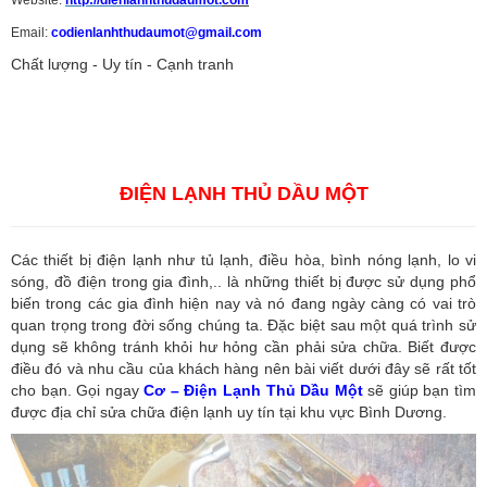
Email:
codienlanhthudaumot@gmail.com
Chất lượng - Uy tín - Cạnh tranh
Vận tải hàng hóa
,
Dịch vụ hải quan ở Bình Dương
,
Dịch vụ hải
quan tại Bình Dương
,
Dịch vụ hải quan ở Hồ Chí Minh
,
Dịch vụ khai
báo hải quan tại Hồ Chí Minh
,
Công ty Dịch vụ hải quan ở Bình
Dương
,
Công ty dịch vụ hải quan ở Hồ Chí Minh
ĐIỆN LẠNH THỦ DẦU MỘT
Các thiết bị điện lạnh như tủ lạnh, điều hòa, bình nóng lạnh, lo vi
sóng, đồ điện trong gia đình,.. là những thiết bị được sử dụng phổ
biến trong các gia đình hiện nay và nó đang ngày càng có vai trò
quan trọng trong đời sống chúng ta. Đặc biệt sau một quá trình sử
dụng sẽ không tránh khỏi hư hỏng cần phải sửa chữa. Biết được
điều đó và nhu cầu của khách hàng nên bài viết dưới đây sẽ rất tốt
cho bạn. Gọi ngay
Cơ – Điện Lạnh Thủ Dầu Một
sẽ giúp bạn tìm
được địa chỉ sửa chữa điện lạnh uy tín tại khu vực Bình Dương.