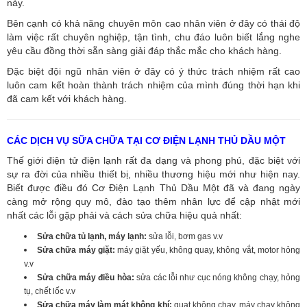
này.
Bên cạnh có khả năng chuyên môn cao nhân viên ở đây có thái độ
làm việc rất chuyên nghiệp, tận tình, chu đáo luôn biết lắng nghe
yêu cầu đồng thời sẵn sàng giải đáp thắc mắc cho khách hàng.
Đặc biệt đội ngũ nhân viên ở đây có ý thức trách nhiệm rất cao
luôn cam kết hoàn thành trách nhiệm của mình đúng thời hạn khi
đã cam kết với khách hàng.
CÁC DỊCH VỤ SỮA CHỮA TẠI CƠ ĐIỆN LẠNH THỦ DẦU MỘT
Thế giới điện tử điện lạnh rất đa dạng và phong phú, đặc biệt với
sự ra đời của nhiều thiết bị, nhiều thương hiệu mới như hiện nay.
Biết được điều đó Cơ Điện Lạnh Thủ Dầu Một đã và đang ngày
càng mở rộng quy mô, đào tạo thêm nhân lực để cập nhật mới
nhất các lỗi gặp phải và cách sửa chữa hiệu quả nhất:
Sửa chữa tủ lạnh, máy lạnh:
sửa lỗi, bơm gas v.v
Sửa chữa máy giặt:
máy giặt yếu, không quay, không vắt, motor hỏng
v.v
Sửa chữa máy điều hòa:
sửa các lỗi như cục nóng không chạy, hỏng
tụ, chết lốc v.v
Sửa chữa máy làm mát không khí:
quạt không chạy, máy chạy không