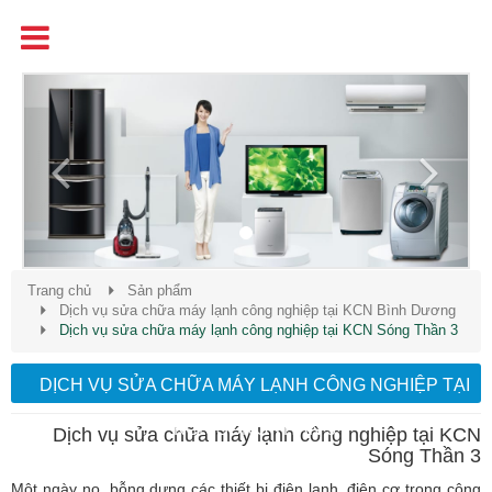
Tên
Chất Lượng - Uy Tín - Giá Cạnh Tranh
Previous
Next
Trang chủ
Sản phẩm
Dịch vụ sửa chữa máy lạnh công nghiệp tại KCN Bình Dương
Dịch vụ sửa chữa máy lạnh công nghiệp tại KCN Sóng Thần 3
DỊCH VỤ SỬA CHỮA MÁY LẠNH CÔNG NGHIỆP TẠI
KCN SÓNG THẦN 3
Dịch vụ sửa chữa máy lạnh công nghiệp tại KCN
Sóng Thần 3
Một ngày nọ, bỗng dưng các thiết bị điện lạnh, điện cơ trong công