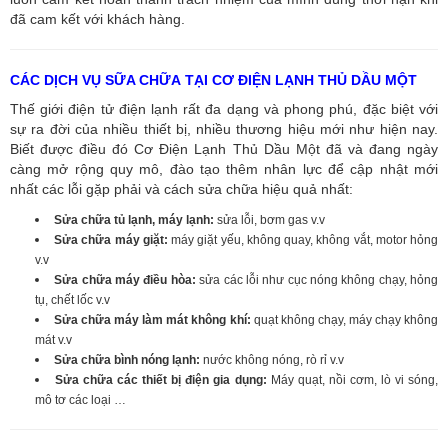
đã cam kết với khách hàng.
CÁC DỊCH VỤ SỮA CHỮA TẠI CƠ ĐIỆN LẠNH THỦ DẦU MỘT
Thế giới điện tử điện lạnh rất đa dạng và phong phú, đặc biệt với
sự ra đời của nhiều thiết bị, nhiều thương hiệu mới như hiện nay.
Biết được điều đó Cơ Điện Lạnh Thủ Dầu Một đã và đang ngày
càng mở rộng quy mô, đào tạo thêm nhân lực để cập nhật mới
nhất các lỗi gặp phải và cách sửa chữa hiệu quả nhất:
Sửa chữa tủ lạnh, máy lạnh:
sửa lỗi, bơm gas v.v
Sửa chữa máy giặt:
máy giặt yếu, không quay, không vắt, motor hỏng
v.v
Sửa chữa máy điều hòa:
sửa các lỗi như cục nóng không chạy, hỏng
tụ, chết lốc v.v
Sửa chữa máy làm mát không khí:
quạt không chạy, máy chạy không
mát v.v
Sửa chữa bình nóng lạnh:
nước không nóng, rò rỉ v.v
Sửa chữa các thiết bị điện gia dụng:
Máy quạt, nồi cơm, lò vi sóng,
mô tơ các loại …