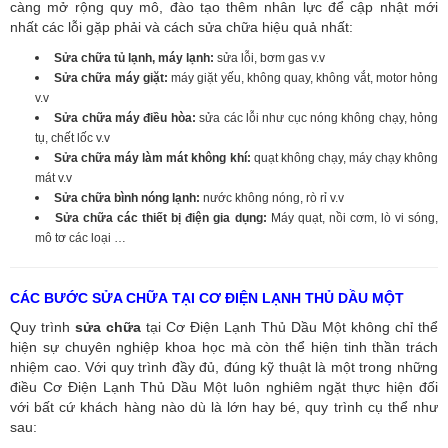
càng mở rộng quy mô, đào tạo thêm nhân lực để cập nhật mới
nhất các lỗi gặp phải và cách sửa chữa hiệu quả nhất:
Sửa chữa tủ lạnh, máy lạnh:
sửa lỗi, bơm gas v.v
Sửa chữa máy giặt:
máy giặt yếu, không quay, không vắt, motor hỏng
v.v
Sửa chữa máy điều hòa:
sửa các lỗi như cục nóng không chạy, hỏng
tụ, chết lốc v.v
Sửa chữa máy làm mát không khí:
quạt không chạy, máy chạy không
mát v.v
Sửa chữa bình nóng lạnh:
nước không nóng, rò rỉ v.v
Sửa chữa các thiết bị điện gia dụng:
Máy quạt, nồi cơm, lò vi sóng,
mô tơ các loại …
CÁC BƯỚC SỬA CHỮA TẠI CƠ ĐIỆN LẠNH THỦ DẦU MỘT
Quy trình
sửa chữa
tại Cơ Điện Lạnh Thủ Dầu Một không chỉ thể
hiện sự chuyên nghiệp khoa học mà còn thể hiện tinh thần trách
nhiệm cao. Với quy trình đầy đủ, đúng kỹ thuật là một trong những
điều Cơ Điện Lạnh Thủ Dầu Một luôn nghiêm ngặt thực hiện đối
với bất cứ khách hàng nào dù là lớn hay bé, quy trình cụ thể như
sau: