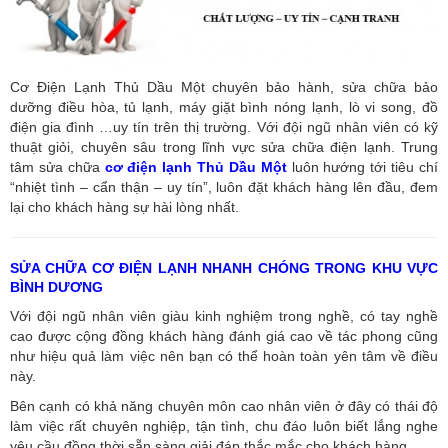
Cơ Điện Lạnh Thủ Dầu Một chuyên bảo hành, sửa chữa bảo
dưỡng điều hòa, tủ lạnh, máy giặt bình nóng lạnh, lò vi song, đồ
điện gia đình …uy tín trên thị trường. Với đội ngũ nhân viên có kỹ
thuật giỏi, chuyên sâu trong lĩnh vực sửa chữa điện lạnh. Trung
tâm sửa chữa
cơ điện lạnh Thủ Dầu Một
luôn hướng tới tiêu chí
“nhiệt tình – cẩn thận – uy tín”, luôn đặt khách hàng lên đầu, đem
lại cho khách hàng sự hài lòng nhất.
SỬA CHỮA CƠ ĐIỆN LẠNH NHANH CHÓNG TRONG KHU VỰC
BÌNH DƯƠNG
Với đội ngũ nhân viên giàu kinh nghiệm trong nghề, có tay nghề
cao được cộng đồng khách hàng đánh giá cao về tác phong cũng
như hiệu quả làm việc nên bạn có thể hoàn toàn yên tâm về điều
này.
Bên cạnh có khả năng chuyên môn cao nhân viên ở đây có thái độ
làm việc rất chuyên nghiệp, tận tình, chu đáo luôn biết lắng nghe
yêu cầu đồng thời sẵn sàng giải đáp thắc mắc cho khách hàng.