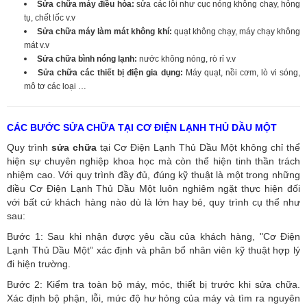
Sửa chữa máy điều hòa:
sửa các lỗi như cục nóng không chạy, hỏng
tụ, chết lốc v.v
Sửa chữa máy làm mát không khí:
quạt không chạy, máy chạy không
mát v.v
Sửa chữa bình nóng lạnh:
nước không nóng, rò rỉ v.v
Sửa chữa các thiết bị điện gia dụng:
Máy quạt, nồi cơm, lò vi sóng,
mô tơ các loại …
CÁC BƯỚC SỬA CHỮA TẠI CƠ ĐIỆN LẠNH THỦ DẦU MỘT
Quy trình
sửa chữa
tại Cơ Điện Lạnh Thủ Dầu Một không chỉ thể
hiện sự chuyên nghiệp khoa học mà còn thể hiện tinh thần trách
nhiệm cao. Với quy trình đầy đủ, đúng kỹ thuật là một trong những
điều Cơ Điện Lạnh Thủ Dầu Một luôn nghiêm ngặt thực hiện đối
với bất cứ khách hàng nào dù là lớn hay bé, quy trình cụ thể như
sau:
Bước 1: Sau khi nhận được yêu cầu của khách hàng, "Cơ Điện
Lạnh Thủ Dầu Một” xác định và phân bổ nhân viên kỹ thuật hợp lý
đi hiện trường.
Bước 2: Kiểm tra toàn bộ máy, móc, thiết bị trước khi sửa chữa.
Xác định bộ phận, lỗi, mức độ hư hỏng của máy và tìm ra nguyên