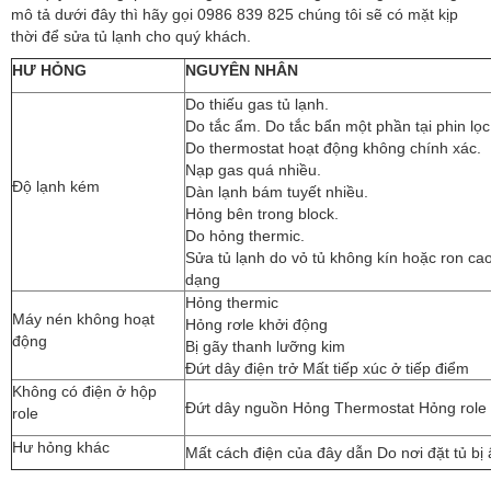
mô tả dưới đây thì hãy gọi 0986 839 825 chúng tôi sẽ có mặt kịp
thời để sửa tủ lạnh cho quý khách.
HƯ HỎNG
NGUYÊN NHÂN
Do thiếu gas tủ lạnh.
Do tắc ẩm. Do tắc bẩn một phần tại phin lọc
Do thermostat hoạt động không chính xác.
Nạp gas quá nhiều.
Độ lạnh kém
Dàn lạnh bám tuyết nhiều.
Hỏng bên trong block.
Do hỏng thermic.
Sửa tủ lạnh do vỏ tủ không kín hoặc ron cao
dạng
Hỏng thermic
Máy nén không hoạt
Hỏng rơle khởi động
động
Bị gãy thanh lưỡng kim
Đứt dây điện trở Mất tiếp xúc ở tiếp điểm
Không có điện ở hộp
Đứt dây nguồn Hỏng Thermostat Hỏng role
role
Hư hỏng khác
Mất cách điện của đây dẫn Do nơi đặt tủ bị