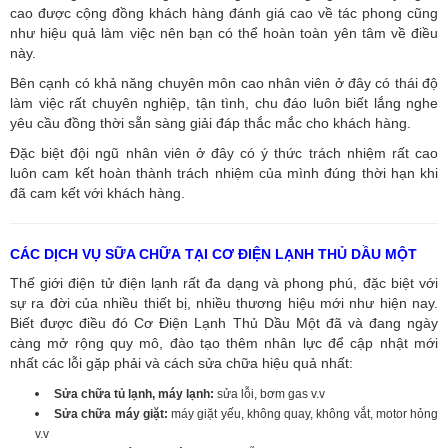
cao được cộng đồng khách hàng đánh giá cao về tác phong cũng
như hiệu quả làm việc nên bạn có thể hoàn toàn yên tâm về điều
này.
Bên cạnh có khả năng chuyên môn cao nhân viên ở đây có thái độ
làm việc rất chuyên nghiệp, tận tình, chu đáo luôn biết lắng nghe
yêu cầu đồng thời sẵn sàng giải đáp thắc mắc cho khách hàng.
Đặc biệt đội ngũ nhân viên ở đây có ý thức trách nhiệm rất cao
luôn cam kết hoàn thành trách nhiệm của mình đúng thời hạn khi
đã cam kết với khách hàng.
CÁC DỊCH VỤ SỮA CHỮA TẠI CƠ ĐIỆN LẠNH THỦ DẦU MỘT
Thế giới điện tử điện lạnh rất đa dạng và phong phú, đặc biệt với
sự ra đời của nhiều thiết bị, nhiều thương hiệu mới như hiện nay.
Biết được điều đó Cơ Điện Lạnh Thủ Dầu Một đã và đang ngày
càng mở rộng quy mô, đào tạo thêm nhân lực để cập nhật mới
nhất các lỗi gặp phải và cách sửa chữa hiệu quả nhất:
Sửa chữa tủ lạnh, máy lạnh:
sửa lỗi, bơm gas v.v
Sửa chữa máy giặt:
máy giặt yếu, không quay, không vắt, motor hỏng
v.v