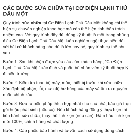
CÁC BƯỚC SỬA CHỮA TẠI CƠ ĐIỆN LẠNH THỦ
DẦU MỘT
Quy trình
sửa chữa
tại Cơ Điện Lạnh Thủ Dầu Một không chỉ thể
hiện sự chuyên nghiệp khoa học mà còn thể hiện tinh thần trách
nhiệm cao. Với quy trình đầy đủ, đúng kỹ thuật là một trong những
điều Cơ Điện Lạnh Thủ Dầu Một luôn nghiêm ngặt thực hiện đối
với bất cứ khách hàng nào dù là lớn hay bé, quy trình cụ thể như
sau:
Bước 1: Sau khi nhận được yêu cầu của khách hàng, "Cơ Điện
Lạnh Thủ Dầu Một” xác định và phân bổ nhân viên kỹ thuật hợp lý
đi hiện trường.
Bước 2: Kiểm tra toàn bộ máy, móc, thiết bị trước khi sửa chữa.
Xác định bộ phận, lỗi, mức độ hư hỏng của máy và tìm ra nguyên
nhân chính xác.
Bước 3: Đưa ra biện pháp thích hợp nhất cho chủ nhà, báo giá trọn
gói hoặc phát sinh (nếu có). Nếu khách hàng đồng ý thực hiện thì
tiến hành sửa chữa, thay thế linh kiện (nếu cần). Đảm bảo linh kiện
mới 100%, chính hãng và chất lượng.
Bước 4: Cấp phiếu bảo hành và tư vấn cách sử dụng đúng cách,