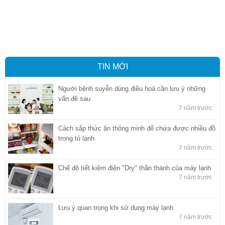
Vận tải hàng hóa
,
Dịch vụ hải quan ở Bình Dương
,
Dịch vụ hải
quan tại Bình Dương
,
Dịch vụ hải quan ở Hồ Chí Minh
,
Dịch vụ khai
báo hải quan tại Hồ Chí Minh
,
Công ty Dịch vụ hải quan ở Bình
Dương
,
Công ty dịch vụ hải quan ở Hồ Chí Minh
TIN MỚI
Người bệnh suyễn dùng điều hoà cần lưu ý những
vấn đề sau
7 năm trước
Cách sắp thức ăn thông minh để chứa được nhiều đồ
trong tủ lạnh
7 năm trước
Chế độ tiết kiệm điện "Dry" thần thánh của máy lạnh
7 năm trước
Lưu ý quan trọng khi sử dụng máy lạnh
7 năm trước