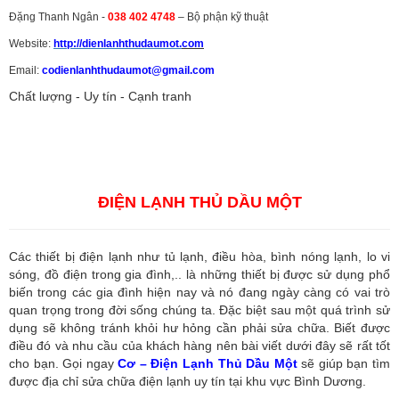
Đặng Thanh Ngân -
038 402 4748
– Bộ phận kỹ thuật
Website:
http://dienlanhthudaumot.
com
Email:
codienlanhthudaumot@gmail.com
Chất lượng - Uy tín - Cạnh tranh
Vận tải hàng hóa
,
Dịch vụ hải quan ở Bình Dương
,
Dịch vụ hải
quan tại Bình Dương
,
Dịch vụ hải quan ở Hồ Chí Minh
,
Dịch vụ khai
báo hải quan tại Hồ Chí Minh
,
Công ty Dịch vụ hải quan ở Bình
Dương
,
Công ty dịch vụ hải quan ở Hồ Chí Minh
ĐIỆN LẠNH THỦ DẦU MỘT
Các thiết bị điện lạnh như tủ lạnh, điều hòa, bình nóng lạnh, lo vi
sóng, đồ điện trong gia đình,.. là những thiết bị được sử dụng phổ
biến trong các gia đình hiện nay và nó đang ngày càng có vai trò
quan trọng trong đời sống chúng ta. Đặc biệt sau một quá trình sử
dụng sẽ không tránh khỏi hư hỏng cần phải sửa chữa. Biết được
điều đó và nhu cầu của khách hàng nên bài viết dưới đây sẽ rất tốt
cho bạn. Gọi ngay
Cơ – Điện Lạnh Thủ Dầu Một
sẽ giúp bạn tìm
được địa chỉ sửa chữa điện lạnh uy tín tại khu vực Bình Dương.