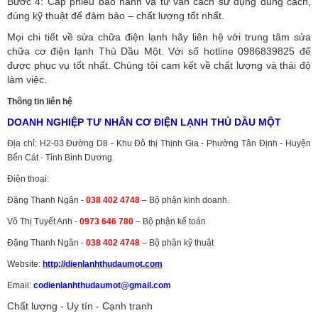
Bước 4: Cấp phiếu bảo hành và tư vấn cách sử dụng đúng cách,
đúng kỹ thuật để đảm bảo – chất lượng tốt nhất.
Mọi chi tiết về sửa chữa điện lạnh hãy liên hệ với trung tâm sửa
chữa cơ điện lạnh Thủ Dầu Một. Với số hotline 0986839825 để
được phục vụ tốt nhất. Chúng tôi cam kết về chất lượng và thái độ
làm việc.
Thông tin liên hệ
DOANH NGHIỆP TƯ NHÂN CƠ ĐIỆN LẠNH THỦ DẦU MỘT
Địa chỉ: H2-03 Đường D8 - Khu Đô thị Thịnh Gia - Phường Tân Định - Huyện
Bến Cát - Tỉnh Bình Dương.
Điện thoại:
Đặng Thanh Ngân -
038 402 4748
– Bộ phận kinh doanh.
Võ Thị Tuyết Anh -
0973 646 780
– Bộ phận kế toán
Đặng Thanh Ngân -
038 402 4748
– Bộ phận kỹ thuật
Website:
http://dienlanhthudaumot.
com
Email:
codienlanhthudaumot@gmail.com
Chất lượng - Uy tín - Cạnh tranh