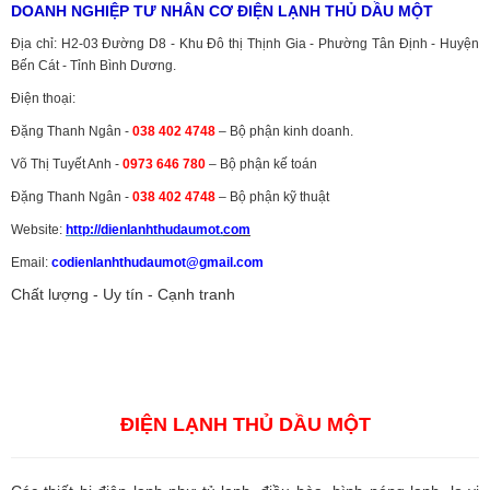
DOANH NGHIỆP TƯ NHÂN CƠ ĐIỆN LẠNH THỦ DẦU MỘT
Địa chỉ: H2-03 Đường D8 - Khu Đô thị Thịnh Gia - Phường Tân Định - Huyện
Bến Cát - Tỉnh Bình Dương.
Điện thoại:
Đặng Thanh Ngân -
038 402 4748
– Bộ phận kinh doanh.
Võ Thị Tuyết Anh -
0973 646 780
– Bộ phận kế toán
Đặng Thanh Ngân -
038 402 4748
– Bộ phận kỹ thuật
Website:
http://dienlanhthudaumot.
com
Email:
codienlanhthudaumot@gmail.com
Chất lượng - Uy tín - Cạnh tranh
Vận tải hàng hóa
,
Dịch vụ hải quan ở Bình Dương
,
Dịch vụ hải
quan tại Bình Dương
,
Dịch vụ hải quan ở Hồ Chí Minh
,
Dịch vụ khai
báo hải quan tại Hồ Chí Minh
,
Công ty Dịch vụ hải quan ở Bình
Dương
,
Công ty dịch vụ hải quan ở Hồ Chí Minh
ĐIỆN LẠNH THỦ DẦU MỘT