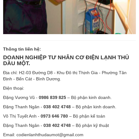
Thông tin liên hệ:
DOANH NGHIỆP TƯ NHÂN CƠ ĐIỆN LẠNH THỦ
DẦU MỘT.
Địa chỉ: H2-03 Đường D8 - Khu Đô thị Thịnh Gia - Phường Tân
Định - Bến Cát - Bình Dương.
Điện thoại:
Đặng Vương Vũ -
0986 839 825
– Bộ phận kinh doanh.
Đặng Thanh Ngân -
038 402 4748
– Bộ phận kinh doanh.
Võ Thị Tuyết Anh -
0973 646 780
– Bộ phận kế toán
Đặng Thanh Ngân -
038 402 4748
– Bộ phận kỹ thuật
Email:
codienlanhthudaumot@gmail.com