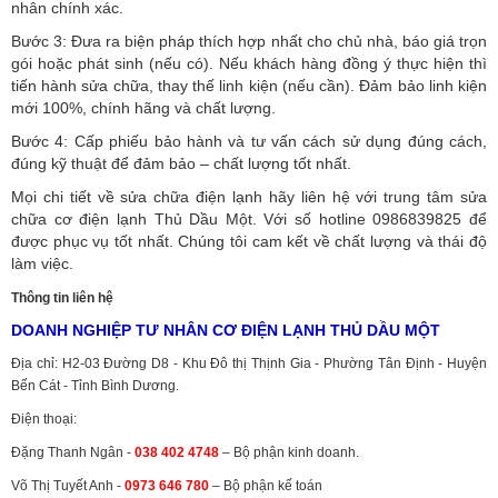
nhân chính xác.
Bước 3: Đưa ra biện pháp thích hợp nhất cho chủ nhà, báo giá trọn
gói hoặc phát sinh (nếu có).
Nếu khách hàng đồng ý thực hiện thì
tiến hành sửa chữa, thay thế linh kiện (nếu cần). Đảm bảo linh kiện
mới 100%, chính hãng và chất lượng.
Bước 4: Cấp phiếu bảo hành và tư vấn cách sử dụng đúng cách,
đúng kỹ thuật để đảm bảo – chất lượng tốt nhất.
Mọi chi tiết về sửa chữa điện lạnh hãy liên hệ với trung tâm sửa
chữa cơ điện lạnh Thủ Dầu Một. Với số hotline 0986839825 để
được phục vụ tốt nhất. Chúng tôi cam kết về chất lượng và thái độ
làm việc.
Thông tin liên hệ
DOANH NGHIỆP TƯ NHÂN CƠ ĐIỆN LẠNH THỦ DẦU MỘT
Địa chỉ: H2-03 Đường D8 - Khu Đô thị Thịnh Gia - Phường Tân Định - Huyện
Bến Cát - Tỉnh Bình Dương.
Điện thoại:
Đặng Thanh Ngân -
038 402 4748
– Bộ phận kinh doanh.
Võ Thị Tuyết Anh -
0973 646 780
– Bộ phận kế toán