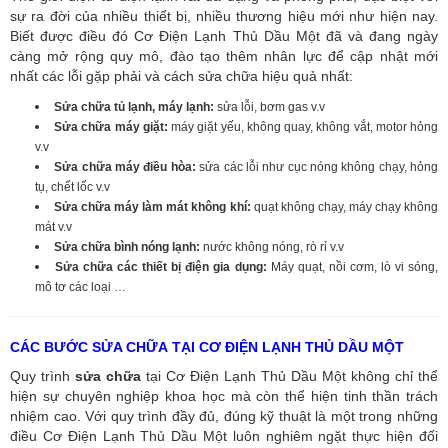
sự ra đời của nhiều thiết bị, nhiều thương hiệu mới như hiện nay.
Biết được điều đó Cơ Điện Lạnh Thủ Dầu Một đã và đang ngày
càng mở rộng quy mô, đào tạo thêm nhân lực để cập nhật mới
nhất các lỗi gặp phải và cách sửa chữa hiệu quả nhất:
Sửa chữa tủ lạnh, máy lạnh:
sửa lỗi, bơm gas v.v
Sửa chữa máy giặt:
máy giặt yếu, không quay, không vắt, motor hỏng
v.v
Sửa chữa máy điều hòa:
sửa các lỗi như cục nóng không chạy, hỏng
tụ, chết lốc v.v
Sửa chữa máy làm mát không khí:
quạt không chạy, máy chạy không
mát v.v
Sửa chữa bình nóng lạnh:
nước không nóng, rò rỉ v.v
Sửa chữa các thiết bị điện gia dụng:
Máy quạt, nồi cơm, lò vi sóng,
mô tơ các loại …
CÁC BƯỚC SỬA CHỮA TẠI CƠ ĐIỆN LẠNH THỦ DẦU MỘT
Quy trình
sửa chữa
tại Cơ Điện Lạnh Thủ Dầu Một không chỉ thể
hiện sự chuyên nghiệp khoa học mà còn thể hiện tinh thần trách
nhiệm cao. Với quy trình đầy đủ, đúng kỹ thuật là một trong những
điều Cơ Điện Lạnh Thủ Dầu Một luôn nghiêm ngặt thực hiện đối