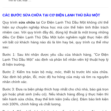
mô tơ các loại …
CÁC BƯỚC SỬA CHỮA TẠI CƠ ĐIỆN LẠNH THỦ DẦU MỘT
Quy trình
sửa chữa
tại Cơ Điện Lạnh Thủ Dầu Một không chỉ thể
hiện sự chuyên nghiệp khoa học mà còn thể hiện tinh thần trách
nhiệm cao. Với quy trình đầy đủ, đúng kỹ thuật là một trong những
điều Cơ Điện Lạnh Thủ Dầu Một luôn nghiêm ngặt thực hiện đối
với bất cứ khách hàng nào dù là lớn hay bé, quy trình cụ thể như
sau:
Bước 1: Sau khi nhận được yêu cầu của khách hàng, "Cơ Điện
Lạnh Thủ Dầu Một” xác định và phân bổ nhân viên kỹ thuật hợp lý
đi hiện trường.
Bước 2: Kiểm tra toàn bộ máy, móc, thiết bị trước khi sửa chữa.
Xác định bộ phận, lỗi, mức độ hư hỏng của máy và tìm ra nguyên
nhân chính xác.
Bước 3: Đưa ra biện pháp thích hợp nhất cho chủ nhà, báo giá trọn
gói hoặc phát sinh (nếu có).
Nếu khách hàng đồng ý thực hiện thì
tiến hành sửa chữa, thay thế linh kiện (nếu cần). Đảm bảo linh kiện
mới 100%, chính hãng và chất lượng.