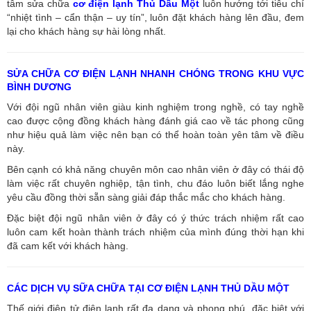
tâm sửa chữa
cơ điện lạnh Thủ Dầu Một
luôn hướng tới tiêu chí
“nhiệt tình – cẩn thận – uy tín”, luôn đặt khách hàng lên đầu, đem
lại cho khách hàng sự hài lòng nhất.
SỬA CHỮA CƠ ĐIỆN LẠNH NHANH CHÓNG TRONG KHU VỰC
BÌNH DƯƠNG
Với đội ngũ nhân viên giàu kinh nghiệm trong nghề, có tay nghề
cao được cộng đồng khách hàng đánh giá cao về tác phong cũng
như hiệu quả làm việc nên bạn có thể hoàn toàn yên tâm về điều
này.
Bên cạnh có khả năng chuyên môn cao nhân viên ở đây có thái độ
làm việc rất chuyên nghiệp, tận tình, chu đáo luôn biết lắng nghe
yêu cầu đồng thời sẵn sàng giải đáp thắc mắc cho khách hàng.
Đặc biệt đội ngũ nhân viên ở đây có ý thức trách nhiệm rất cao
luôn cam kết hoàn thành trách nhiệm của mình đúng thời hạn khi
đã cam kết với khách hàng.
CÁC DỊCH VỤ SỮA CHỮA TẠI CƠ ĐIỆN LẠNH THỦ DẦU MỘT
Thế giới điện tử điện lạnh rất đa dạng và phong phú, đặc biệt với