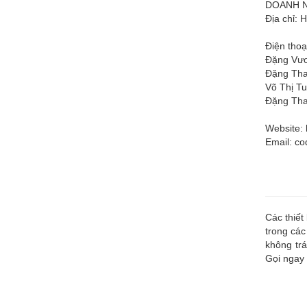
DOANH N
Địa chỉ: 
Điện thoạ
Đặng Vươ
Đặng Tha
Võ Thị Tu
Đặng Tha
Website: 
Email:
co
Các thiết
trong các
không trá
Gọi ngay