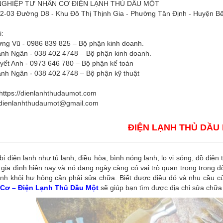
GHIỆP TƯ NHÂN CƠ ĐIỆN LẠNH THỦ DẦU MỘT
H2-03 Đường D8 - Khu Đô Thị Thịnh Gia - Phường Tân Định - Huyện Bế
i:
ng Vũ - 0986 839 825 – Bộ phận kinh doanh.
nh Ngân - 038 402 4748 – Bộ phận kinh doanh.
yết Anh - 0973 646 780 – Bộ phận kế toán
nh Ngân - 038 402 4748 – Bộ phận kỹ thuật
https://dienlanhthudaumot.com
dienlanhthudaumot@gmail.com
ĐIỆN LẠNH THỦ DẦU
 bị điện lạnh như tủ lạnh, điều hòa, bình nóng lạnh, lo vi sóng, đồ điện
 gia đình hiện nay và nó đang ngày càng có vai trò quan trọng trong đ
nh khỏi hư hỏng cần phải sửa chữa. Biết được điều đó và nhu cầu củ
Cơ – Điện Lạnh Thủ Dầu Một
sẽ giúp bạn tìm được địa chỉ sửa chữa 