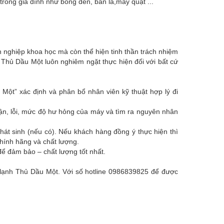
trong gia đình như bóng đèn, bàn là,máy quạt ...
 nghiệp khoa học mà còn thể hiện tinh thần trách nhiệm
 Thủ Dầu Một luôn nghiêm ngặt thực hiện đối với bất cứ
ột” xác định và phân bổ nhân viên kỹ thuật hợp lý đi
hận, lỗi, mức độ hư hỏng của máy và tìm ra nguyên nhân
hát sinh (nếu có). Nếu khách hàng đồng ý thực hiện thì
chính hãng và chất lượng.
ể đảm bảo – chất lượng tốt nhất.
ện lạnh Thủ Dầu Một. Với số hotline 0986839825 để được