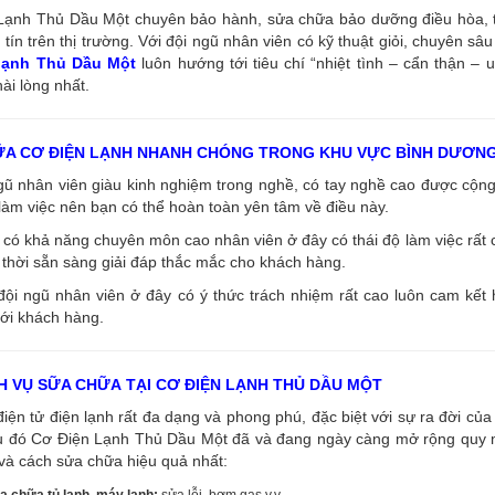
ạnh Thủ Dầu Một chuyên bảo hành, sửa chữa bảo dưỡng điều hòa, tủ l
tín trên thị trường. Với đội ngũ nhân viên có kỹ thuật giỏi, chuyên s
 lạnh Thủ Dầu Một
luôn hướng tới tiêu chí “nhiệt tình – cẩn thận – 
ài lòng nhất.
ỮA CƠ ĐIỆN LẠNH NHANH CHÓNG TRONG KHU VỰC BÌNH DƯƠN
ngũ nhân viên giàu kinh nghiệm trong nghề, có tay nghề cao được cộ
làm việc nên bạn có thể hoàn toàn yên tâm về điều này.
có khả năng chuyên môn cao nhân viên ở đây có thái độ làm việc rất c
thời sẵn sàng giải đáp thắc mắc cho khách hàng.
đội ngũ nhân viên ở đây có ý thức trách nhiệm rất cao luôn cam kết
ới khách hàng.
H VỤ SỮA CHỮA TẠI CƠ ĐIỆN LẠNH THỦ DẦU MỘT
điện tử điện lạnh rất đa dạng và phong phú, đặc biệt với sự ra đời của 
u đó Cơ Điện Lạnh Thủ Dầu Một đã và đang ngày càng mở rộng quy mô
và cách sửa chữa hiệu quả nhất:
a chữa tủ lạnh, máy lạnh:
sửa lỗi, bơm gas v.v