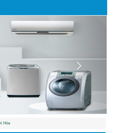
Next
ới Hòa