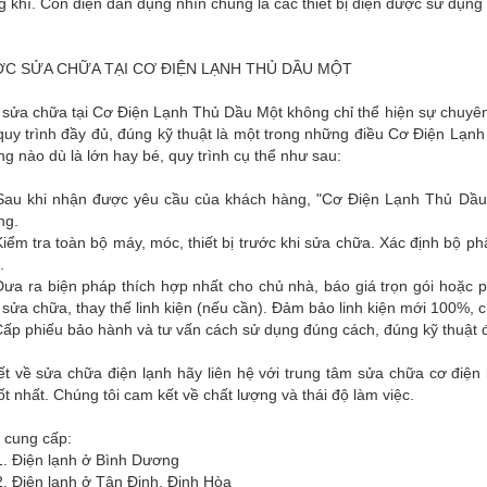
 khí. Còn điện dân dụng nhìn chung là các thiết bị điện được sử dụng 
C SỬA CHỮA TẠI CƠ ĐIỆN LẠNH THỦ DẦU MỘT
 sửa chữa tại Cơ Điện Lạnh Thủ Dầu Một không chỉ thể hiện sự chuyên
quy trình đầy đủ, đúng kỹ thuật là một trong những điều Cơ Điện Lạnh
g nào dù là lớn hay bé, quy trình cụ thể như sau:
Sau khi nhận được yêu cầu của khách hàng, "Cơ Điện Lạnh Thủ Dầu M
ng.
iểm tra toàn bộ máy, móc, thiết bị trước khi sửa chữa. Xác định bộ p
.
ưa ra biện pháp thích hợp nhất cho chủ nhà, báo giá trọn gói hoặc p
 sửa chữa, thay thế linh kiện (nếu cần). Đảm bảo linh kiện mới 100%, 
ấp phiếu bảo hành và tư vấn cách sử dụng đúng cách, đúng kỹ thuật đ
iết về sửa chữa điện lạnh hãy liên hệ với trung tâm sửa chữa cơ đi
ốt nhất. Chúng tôi cam kết về chất lượng và thái độ làm việc.
 cung cấp:
n lạnh ở Bình Dương
 lạnh ở Tân Định, Định Hòa