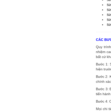
Sử
Sử
Sử
Sử
Sửa
CÁC BƯỚ
Quy trình
nhiệm cao
bất cứ kh
Bước 1: 
hiện trườ
Bước 2: K
chính xác
Bước 3: Đ
tiến hành
Bước 4: C
Mọi chi t