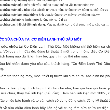
a chữa máy giặt:
máy giặt yếu, không quay, không vắt, motor hỏng v.v
a chữa máy điều hòa:
sửa các lỗi như cục nóng không chạy, hỏng tụ, chết lốc v.v
a chữa máy làm mát không khí:
quạt không chạy, máy chạy không mát v.v
a chữa bình nóng lạnh:
nước không nóng, rò rỉ v.v
 chữa các thiết bị điện gia dụng:
Máy quạt, nồi cơm, lò vi sóng, mô tơ các loại …
C SỬA CHỮA TẠI CƠ ĐIỆN LẠNH THỦ DẦU MỘT
sửa chữa
tại Cơ Điện Lạnh Thủ Dầu Một không chỉ thể hiện sự ch
. Với quy trình đầy đủ, đúng kỹ thuật là một trong những điều Cơ Đi
ách hàng nào dù là lớn hay bé, quy trình cụ thể như sau:
Sau khi nhận được yêu cầu của khách hàng, "Cơ Điện Lạnh Thủ Dầu M
ng.
iểm tra toàn bộ máy, móc, thiết bị trước khi sửa chữa. Xác định bộ p
.
ưa ra biện pháp thích hợp nhất cho chủ nhà, báo giá trọn gói hoặc p
 sửa chữa, thay thế linh kiện (nếu cần). Đảm bảo linh kiện mới 100%, 
ấp phiếu bảo hành và tư vấn cách sử dụng đúng cách, đúng kỹ thuật đ
iết về sửa chữa điện lạnh hãy liên hệ với trung tâm sửa chữa cơ đi