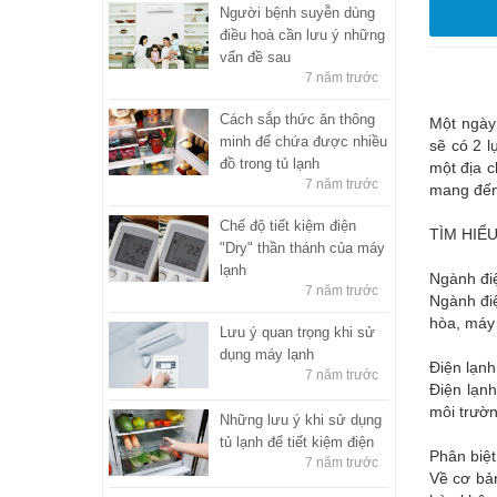
Người bệnh suyễn dùng
điều hoà cần lưu ý những
vấn đề sau
7 năm trước
Cách sắp thức ăn thông
Một ngày 
minh để chứa được nhiều
sẽ có 2 
đồ trong tủ lạnh
một địa c
7 năm trước
mang đến 
Chế độ tiết kiệm điện
TÌM HIỂ
"Dry" thần thánh của máy
lạnh
Ngành điệ
7 năm trước
Ngành điệ
hòa, máy 
Lưu ý quan trọng khi sử
dụng máy lạnh
Điện lạnh
7 năm trước
Điện lạnh
môi trườn
Những lưu ý khi sử dụng
tủ lạnh để tiết kiệm điện
Phân biệt
7 năm trước
Về cơ bản