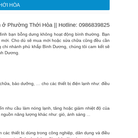
HỚI HÒA
h ở Phường Thới Hòa || Hotline: 0986839825
ia đình bạn bỗng dưng không hoạt động bình thường. Bạn
cái mới. Cho dù sẽ mua mới hoặc sửa chữa cũng đều cần
ng chi nhánh phủ khắp Bình Dương, chúng tôi cam kết sẽ
ình Dương.
hữa, bảo dưỡng, … cho các thiết bị điện lạnh như: điều
 đến nhu cầu làm nóng lạnh, tăng hoặc giảm nhiệt độ của
c nguồn năng lượng khác như: gió, ánh sáng ...
m các thiết bị dùng trong công nghiệp, dân dụng và điều