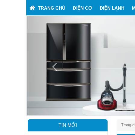
TRANG CHỦ
ĐIỆN CƠ
ĐIỆN LẠNH
M
Previous
TIN MỚI
Trang c