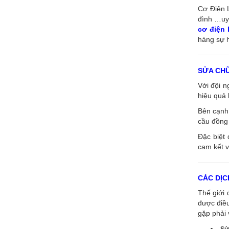
Cơ Điện L
đình …uy 
cơ điện
hàng sự h
SỬA CH
Với đội 
hiệu quả 
Bên cạnh 
cầu đồng 
Đặc biệt 
cam kết v
CÁC DỊC
Thế giới 
được điề
gặp phải 
Sử