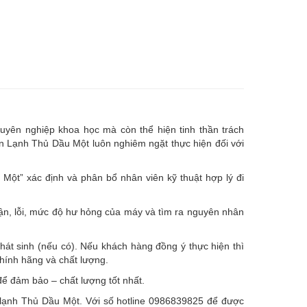
uyên nghiệp khoa học mà còn thể hiện tinh thần trách
ện Lạnh Thủ Dầu Một luôn nghiêm ngặt thực hiện đối với
ột” xác định và phân bổ nhân viên kỹ thuật hợp lý đi
hận, lỗi, mức độ hư hỏng của máy và tìm ra nguyên nhân
hát sinh (nếu có).
Nếu khách hàng đồng ý thực hiện thì
chính hãng và chất lượng.
ể đảm bảo – chất lượng tốt nhất.
ện lạnh Thủ Dầu Một. Với số hotline 0986839825 để được