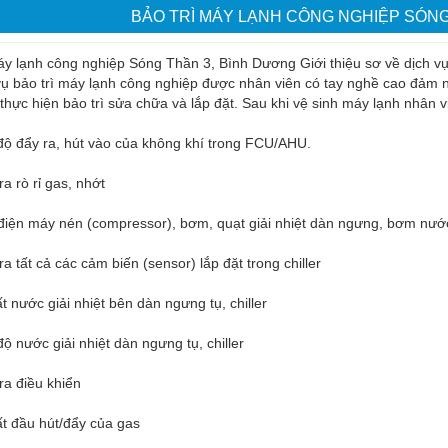
BẢO TRÌ MÁY LẠNH CÔNG NGHIỆP SÓNG
áy lạnh công nghiệp Sóng Thần 3, Bình Dương Giới thiệu sơ về dịch v
vụ bảo trì máy lạnh công nghiệp được nhân viên có tay nghề cao đảm n
 thực hiện bảo trì sửa chữa và lắp đặt. Sau khi vệ sinh máy lạnh nhân v
độ đẩy ra, hút vào của không khí trong FCU/AHU.
ra rò rỉ gas, nhớt
iện máy nén (compressor), bơm, quạt giải nhiệt dàn ngưng, bơm nước 
ra tất cả các cảm biến (sensor) lắp đặt trong chiller
t nước giải nhiệt bên dàn ngưng tụ, chiller
độ nước giải nhiệt dàn ngưng tụ, chiller
ra điều khiển
t đầu hút/đẩy của gas