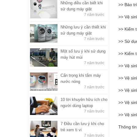
Những điều cần biết khi
>> Bảo tr
sử dụng máy giặt
7 năm trước
>> Vệ sin
Những lưu ý cần thiết khi
>> Kiểm t
sử dụng máy giặt
7 năm trước
>> Sử dụn
Một số lưu ý khi sử dụng
>> Kiểm t
máy hút mùi
7 năm trước
>> Vệ si
Cẩn trọng khi tắm máy
>> Vệ sin
nước nóng
7 năm trước
>> Vệ sin
10 lời khuyên hữu ích cho
>> Vệ si
người dùng laptop
7 năm trước
>> Vệ sin
7 Điều cần lưu ý khi cho
Thông tin
trẻ xem ti vi
7 năm trước