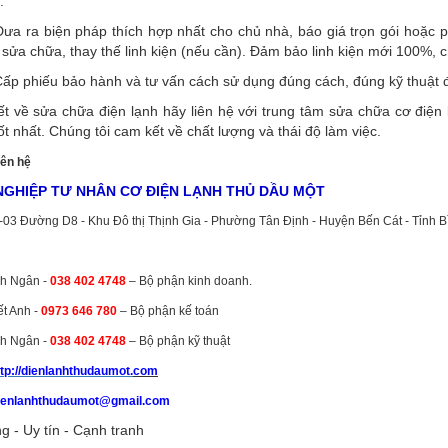
.
ưa ra biện pháp thích hợp nhất cho chủ nhà, báo giá trọn gói hoặc p
 sửa chữa, thay thế linh kiện (nếu cần). Đảm bảo linh kiện mới 100%, 
ấp phiếu bảo hành và tư vấn cách sử dụng đúng cách, đúng kỹ thuật đ
iết về sửa chữa điện lạnh hãy liên hệ với trung tâm sửa chữa cơ đi
ốt nhất. Chúng tôi cam kết về chất lượng và thái độ làm việc.
iên hệ
GHIỆP TƯ NHÂN CƠ ĐIỆN LẠNH THỦ DẦU MỘT
2-03 Đường D8 - Khu Đô thị Thịnh Gia - Phường Tân Định - Huyện Bến Cát - Tỉnh 
:
h Ngân -
038 402 4748
– Bộ phận kinh doanh.
ết Anh -
0973 646 780
– Bộ phận kế toán
h Ngân -
038 402 4748
– Bộ phận kỹ thuật
ttp://dienlanhthudaumot.
com
ienlanhthudaumot@gmail.com
g - Uy tín - Cạnh tranh