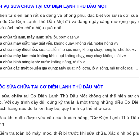
H VỤ SỮA CHỮA TẠI CƠ ĐIỆN LẠNH THỦ DẦU MỘT
điện tử điện lạnh rất đa dạng và phong phú, đặc biệt với sự ra đời của 
u đó Cơ Điện Lạnh Thủ Dầu Một đã và đang ngày càng mở rộng quy mô
và cách sửa chữa hiệu quả nhất:
a chữa tủ lạnh, máy lạnh:
sửa lỗi, bơm gas v.v
a chữa máy giặt:
máy giặt yếu, không quay, không vắt, motor hỏng v.v
a chữa máy điều hòa:
sửa các lỗi như cục nóng không chạy, hỏng tụ, chết lốc v.v
a chữa máy làm mát không khí:
quạt không chạy, máy chạy không mát v.v
a chữa bình nóng lạnh:
nước không nóng, rò rỉ v.v
 chữa các thiết bị điện gia dụng:
Máy quạt, nồi cơm, lò vi sóng, mô tơ các loại …
C SỬA CHỮA TẠI CƠ ĐIỆN LẠNH THỦ DẦU MỘT
sửa chữa
tại Cơ Điện Lạnh Thủ Dầu Một không chỉ thể hiện sự ch
. Với quy trình đầy đủ, đúng kỹ thuật là một trong những điều Cơ Đi
ách hàng nào dù là lớn hay bé, quy trình cụ thể như sau:
Sau khi nhận được yêu cầu của khách hàng, "Cơ Điện Lạnh Thủ Dầu M
ng.
iểm tra toàn bộ máy, móc, thiết bị trước khi sửa chữa. Xác định bộ p