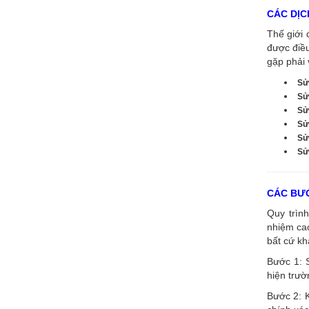
CÁC DỊC
Thế giới 
được điề
gặp phải 
Sử
Sử
Sử
Sử
Sử
Sửa
CÁC BƯỚ
Quy trình
nhiệm cao
bất cứ kh
Bước 1: 
hiện trườ
Bước 2: K