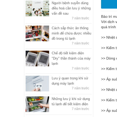
Người bệnh suyễn dùng
điều hoà cần lưu ý những
vấn đề sau
Bảo trì m
7 năm trước
Với dịch 
quá trình
Cách sắp thức ăn thông
minh để chứa được nhiều
>> Nhiệt 
đồ trong tủ lạnh
7 năm trước
>> Kiểm t
Chế độ tiết kiệm điện
>> Dòng đ
"Dry" thần thánh của máy
lạnh
7 năm trước
>> Kiểm t
Lưu ý quan trọng khi sử
>> Áp suấ
dụng máy lạnh
7 năm trước
>> Nhiệt 
Những lưu ý khi sử dụng
>> Kiểm t
tủ lạnh để tiết kiệm điện
7 năm trước
>> Áp suấ