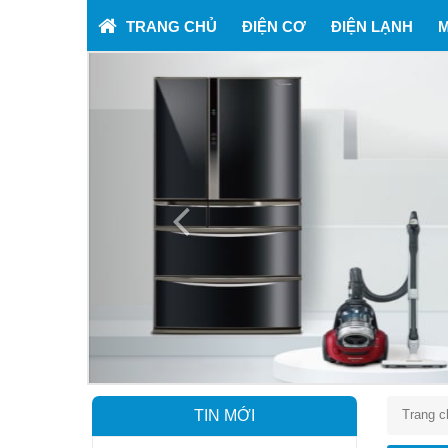
TRANG CHỦ
ĐIỆN CƠ
ĐIỆN LẠNH
M
Previous
TIN MỚI
Trang c