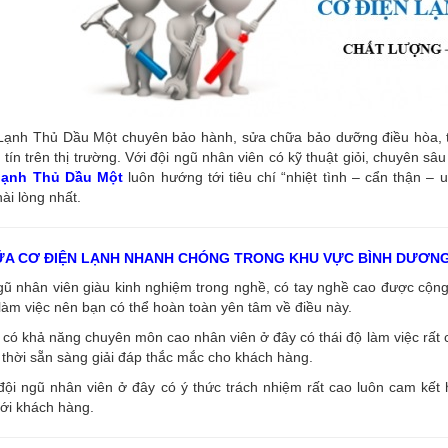
ạnh Thủ Dầu Một chuyên bảo hành, sửa chữa bảo dưỡng điều hòa, tủ l
tín trên thị trường. Với đội ngũ nhân viên có kỹ thuật giỏi, chuyên s
 lạnh Thủ Dầu Một
luôn hướng tới tiêu chí “nhiệt tình – cẩn thận – 
ài lòng nhất.
ỮA CƠ ĐIỆN LẠNH NHANH CHÓNG TRONG KHU VỰC BÌNH DƯƠN
ngũ nhân viên giàu kinh nghiệm trong nghề, có tay nghề cao được cộ
làm việc nên bạn có thể hoàn toàn yên tâm về điều này.
có khả năng chuyên môn cao nhân viên ở đây có thái độ làm việc rất c
thời sẵn sàng giải đáp thắc mắc cho khách hàng.
đội ngũ nhân viên ở đây có ý thức trách nhiệm rất cao luôn cam kết
ới khách hàng.