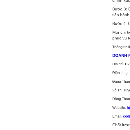
chính xác
Bước 3: Đ
tiến hành
Bước 4: C
Mọi chi t
phục vụ t
Thông tin l
DOANH N
Địa chỉ: H
Điện thoại
Đặng Than
Võ Thị Tuy
Đặng Than
Website:
h
Email:
cod
Chất lượn