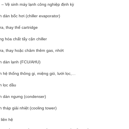
ì – Vệ sinh máy lạnh công nghiệp định kỳ
h dàn bốc hơi (chiller evaporator)
ra, thay thế cartridge
g hóa chất tẩy cặn chiller
ra, thay hoặc châm thêm gas, nhớt
nh dàn lạnh (FCU/AHU)
h hệ thống thông gi, miệng gió, lưới lọc,…
h lọc dầu
nh dàn ngưng (condenser)
h tháp giải nhiệt (cooling tower)
 liên hệ