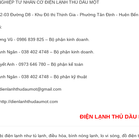
GHIỆP TƯ NHÂN CƠ ĐIỆN LẠNH THỦ DẦU MỘT
H2-03 Đường D8 - Khu Đô thị Thịnh Gia - Phường Tân Định - Huện Bến
i:
ng Vũ - 0986 839 825 – Bộ phận kinh doanh.
nh Ngân - 038 402 4748 – Bộ phận kinh doanh.
yết Anh - 0973 646 780 – Bộ phận kế toán
nh Ngân - 038 402 4748 – Bộ phận kỹ thuật
dienlanhthudaumot@gmail.com
http://dienlanhthudaumot.com
ĐIỆN LẠNH THỦ DẦU
 bị điện lạnh như tủ lạnh, điều hòa, bình nóng lạnh, lo vi sóng, đồ điện