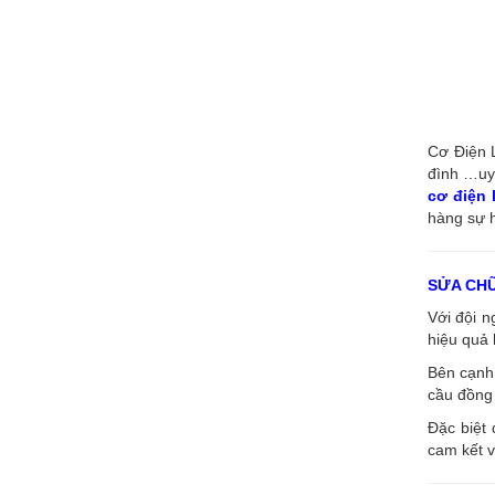
Cơ Điện L
đình …uy 
cơ điện
hàng sự h
SỬA CH
Với đội 
hiệu quả 
Bên cạnh 
cầu đồng 
Đặc biệt 
cam kết v