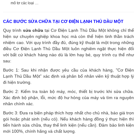
mô tơ các loại …
CÁC BƯỚC SỬA CHỮA TẠI CƠ ĐIỆN LẠNH THỦ DẦU MỘT
Quy trình
sửa chữa
tại Cơ Điện Lạnh Thủ Dầu Một không chỉ thể
hiện sự chuyên nghiệp khoa học mà còn thể hiện tinh thần trách
nhiệm cao. Với quy trình đầy đủ, đúng kỹ thuật là một trong những
điều Cơ Điện Lạnh Thủ Dầu Một luôn nghiêm ngặt thực hiện đối
với bất cứ khách hàng nào dù là lớn hay bé, quy trình cụ thể như
sau:
Bước 1: Sau khi nhận được yêu cầu của khách hàng, "Cơ Điện
Lạnh Thủ Dầu Một” xác định và phân bổ nhân viên kỹ thuật hợp lý
đi hiện trường.
Bước 2: Kiểm tra toàn bộ máy, móc, thiết bị trước khi sửa chữa.
Xác định bộ phận, lỗi, mức độ hư hỏng của máy và tìm ra nguyên
nhân chính xác.
Bước 3: Đưa ra biện pháp thích hợp nhất cho chủ nhà, báo giá trọn
gói hoặc phát sinh (nếu có).
Nếu khách hàng đồng ý thực hiện thì
tiến hành sửa chữa, thay thế linh kiện (nếu cần). Đảm bảo linh kiện
mới 100%, chính hãng và chất lượng.