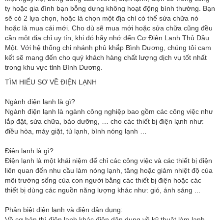
ty hoặc gia đình bạn bỗng dưng không hoạt động bình thường. Bạn
sẽ có 2 lựa chọn, hoặc là chọn một địa chỉ có thể sửa chữa nó
hoặc là mua cái mới. Cho dù sẽ mua mới hoặc sửa chữa cũng đều
cần một địa chỉ uy tín, khi đó hãy nhớ đến Cơ Điện Lạnh Thủ Dầu
Một. Với hệ thống chi nhánh phủ khắp Bình Dương, chúng tôi cam
kết sẽ mang đến cho quý khách hàng chất lượng dịch vụ tốt nhất
trong khu vực tỉnh Bình Dương.
TÌM HIỂU SƠ VỀ ĐIỆN LẠNH
Ngành điện lạnh là gì?
Ngành điện lạnh là ngành công nghiệp bao gồm các công việc như
lắp đặt, sửa chữa, bảo dưỡng, … cho các thiết bị điện lạnh như:
điều hòa, máy giặt, tủ lạnh, bình nóng lạnh …
Điện lạnh là gì?
Điện lạnh là một khái niệm để chỉ các công việc và các thiết bị điện
liên quan đến nhu cầu làm nóng lạnh, tăng hoặc giảm nhiệt độ của
môi trường sống của con người bằng các thiết bị điện hoặc các
thiết bị dùng các nguồn năng lượng khác như: gió, ánh sáng ...
Phân biệt điện lạnh và điện dân dụng:
Về cơ bản thì điện lạnh khác điện dân dụng về kỹ thuật làm lạnh.