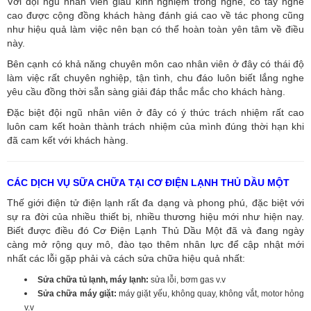
Với đội ngũ nhân viên giàu kinh nghiệm trong nghề, có tay nghề
cao được cộng đồng khách hàng đánh giá cao về tác phong cũng
như hiệu quả làm việc nên bạn có thể hoàn toàn yên tâm về điều
này.
Bên cạnh có khả năng chuyên môn cao nhân viên ở đây có thái độ
làm việc rất chuyên nghiệp, tận tình, chu đáo luôn biết lắng nghe
yêu cầu đồng thời sẵn sàng giải đáp thắc mắc cho khách hàng.
Đặc biệt đội ngũ nhân viên ở đây có ý thức trách nhiệm rất cao
luôn cam kết hoàn thành trách nhiệm của mình đúng thời hạn khi
đã cam kết với khách hàng.
CÁC DỊCH VỤ SỮA CHỮA TẠI CƠ ĐIỆN LẠNH THỦ DẦU MỘT
Thế giới điện tử điện lạnh rất đa dạng và phong phú, đặc biệt với
sự ra đời của nhiều thiết bị, nhiều thương hiệu mới như hiện nay.
Biết được điều đó Cơ Điện Lạnh Thủ Dầu Một đã và đang ngày
càng mở rộng quy mô, đào tạo thêm nhân lực để cập nhật mới
nhất các lỗi gặp phải và cách sửa chữa hiệu quả nhất:
Sửa chữa tủ lạnh, máy lạnh:
sửa lỗi, bơm gas v.v
Sửa chữa máy giặt:
máy giặt yếu, không quay, không vắt, motor hỏng
v.v