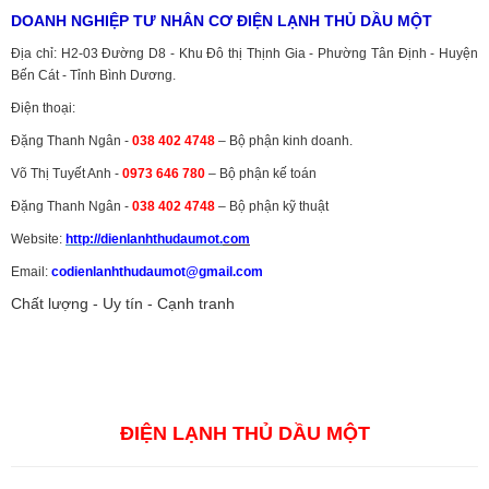
DOANH NGHIỆP TƯ NHÂN CƠ ĐIỆN LẠNH THỦ DẦU MỘT
Địa chỉ: H2-03 Đường D8 - Khu Đô thị Thịnh Gia - Phường Tân Định - Huyện
Bến Cát - Tỉnh Bình Dương.
Điện thoại:
Đặng Thanh Ngân -
038 402 4748
– Bộ phận kinh doanh.
Võ Thị Tuyết Anh -
0973 646 780
– Bộ phận kế toán
Đặng Thanh Ngân -
038 402 4748
– Bộ phận kỹ thuật
Website:
http://dienlanhthudaumot.
com
Email:
codienlanhthudaumot@gmail.com
Chất lượng - Uy tín - Cạnh tranh
Vận tải hàng hóa
,
Dịch vụ hải quan ở Bình Dương
,
Dịch vụ hải
quan tại Bình Dương
,
Dịch vụ hải quan ở Hồ Chí Minh
,
Dịch vụ khai
báo hải quan tại Hồ Chí Minh
,
Công ty Dịch vụ hải quan ở Bình
Dương
,
Công ty dịch vụ hải quan ở Hồ Chí Minh
ĐIỆN LẠNH THỦ DẦU MỘT