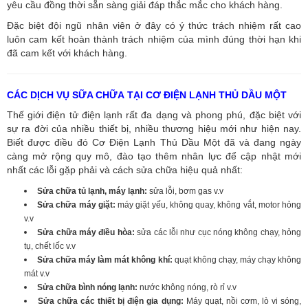
yêu cầu đồng thời sẵn sàng giải đáp thắc mắc cho khách hàng.
Đặc biệt đội ngũ nhân viên ở đây có ý thức trách nhiệm rất cao
luôn cam kết hoàn thành trách nhiệm của mình đúng thời hạn khi
đã cam kết với khách hàng.
CÁC DỊCH VỤ SỮA CHỮA TẠI CƠ ĐIỆN LẠNH THỦ DẦU MỘT
Thế giới điện tử điện lạnh rất đa dạng và phong phú, đặc biệt với
sự ra đời của nhiều thiết bị, nhiều thương hiệu mới như hiện nay.
Biết được điều đó Cơ Điện Lạnh Thủ Dầu Một đã và đang ngày
càng mở rộng quy mô, đào tạo thêm nhân lực để cập nhật mới
nhất các lỗi gặp phải và cách sửa chữa hiệu quả nhất:
Sửa chữa tủ lạnh, máy lạnh:
sửa lỗi, bơm gas v.v
Sửa chữa máy giặt:
máy giặt yếu, không quay, không vắt, motor hỏng
v.v
Sửa chữa máy điều hòa:
sửa các lỗi như cục nóng không chạy, hỏng
tụ, chết lốc v.v
Sửa chữa máy làm mát không khí:
quạt không chạy, máy chạy không
mát v.v
Sửa chữa bình nóng lạnh:
nước không nóng, rò rỉ v.v
Sửa chữa các thiết bị điện gia dụng:
Máy quạt, nồi cơm, lò vi sóng,