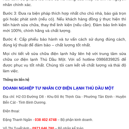
nhân chính xác.
Bước 3: Đưa ra biện pháp thích hợp nhất cho chủ nhà, báo giá trọn
gói hoặc phát sinh (nếu có).
Nếu khách hàng đồng ý thực hiện thì
tiến hành sửa chữa, thay thế linh kiện (nếu cần). Đảm bảo linh kiện
mới 100%, chính hãng và chất lượng.
Bước 4: Cấp phiếu bảo hành và tư vấn cách sử dụng đúng cách,
đúng kỹ thuật để đảm bảo – chất lượng tốt nhất.
Mọi chi tiết về sửa chữa điện lạnh hãy liên hệ với trung tâm sửa
chữa cơ điện lạnh Thủ Dầu Một. Với số hotline 0986839825 để
được phục vụ tốt nhất. Chúng tôi cam kết về chất lượng và thái độ
làm việc.
Thông tin liên hệ
DOANH NGHIỆP TƯ NHÂN CƠ ĐIỆN LẠNH THỦ DẦU MỘT
Địa chỉ: H2-03 Đường D8 - Khu Đô thị Thịnh Gia - Phường Tân Định - Huyện
Bến Cát - Tỉnh Bình Dương.
Điện thoại:
Đặng Thanh Ngân -
038 402 4748
– Bộ phận kinh doanh.
Võ Thị Tuyết Anh -
0973 646 780
– Bộ phận kế toán