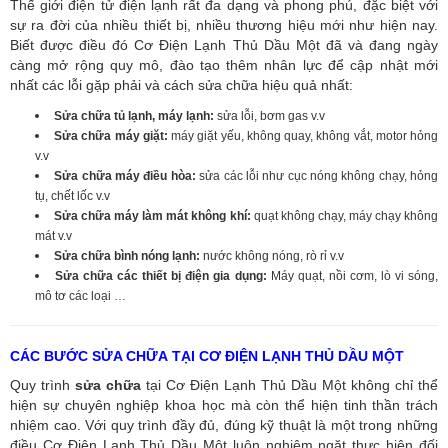
Thế giới điện tử điện lạnh rất đa dạng và phong phú, đặc biệt với
sự ra đời của nhiều thiết bị, nhiều thương hiệu mới như hiện nay.
Biết được điều đó Cơ Điện Lạnh Thủ Dầu Một đã và đang ngày
càng mở rộng quy mô, đào tạo thêm nhân lực để cập nhật mới
nhất các lỗi gặp phải và cách sửa chữa hiệu quả nhất:
Sửa chữa tủ lạnh, máy lạnh:
sửa lỗi, bơm gas v.v
Sửa chữa máy giặt:
máy giặt yếu, không quay, không vắt, motor hỏng
v.v
Sửa chữa máy điều hòa:
sửa các lỗi như cục nóng không chạy, hỏng
tụ, chết lốc v.v
Sửa chữa máy làm mát không khí:
quạt không chạy, máy chạy không
mát v.v
Sửa chữa bình nóng lạnh:
nước không nóng, rò rỉ v.v
Sửa chữa các thiết bị điện gia dụng:
Máy quạt, nồi cơm, lò vi sóng,
mô tơ các loại …
CÁC BƯỚC SỬA CHỮA TẠI CƠ ĐIỆN LẠNH THỦ DẦU MỘT
Quy trình
sửa chữa
tại Cơ Điện Lạnh Thủ Dầu Một không chỉ thể
hiện sự chuyên nghiệp khoa học mà còn thể hiện tinh thần trách
nhiệm cao. Với quy trình đầy đủ, đúng kỹ thuật là một trong những
điều Cơ Điện Lạnh Thủ Dầu Một luôn nghiêm ngặt thực hiện đối