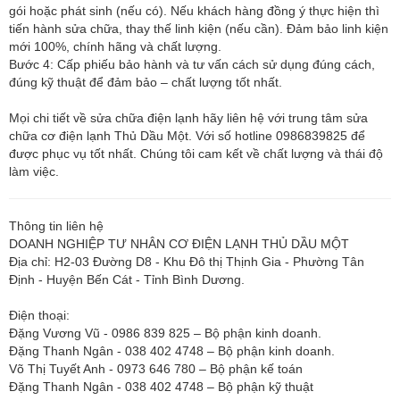
gói hoặc phát sinh (nếu có). Nếu khách hàng đồng ý thực hiện thì
tiến hành sửa chữa, thay thế linh kiện (nếu cần). Đảm bảo linh kiện
mới 100%, chính hãng và chất lượng.
Bước 4: Cấp phiếu bảo hành và tư vấn cách sử dụng đúng cách,
đúng kỹ thuật để đảm bảo – chất lượng tốt nhất.
Mọi chi tiết về sửa chữa điện lạnh hãy liên hệ với trung tâm sửa
chữa cơ điện lạnh Thủ Dầu Một. Với số hotline 0986839825 để
được phục vụ tốt nhất. Chúng tôi cam kết về chất lượng và thái độ
làm việc.
Thông tin liên hệ
DOANH NGHIỆP TƯ NHÂN CƠ ĐIỆN LẠNH THỦ DẦU MỘT
Địa chỉ: H2-03 Đường D8 - Khu Đô thị Thịnh Gia - Phường Tân
Định - Huyện Bến Cát - Tỉnh Bình Dương.
Điện thoại:
Đặng Vương Vũ - 0986 839 825 – Bộ phận kinh doanh.
Đặng Thanh Ngân - 038 402 4748 – Bộ phận kinh doanh.
Võ Thị Tuyết Anh - 0973 646 780 – Bộ phận kế toán
Đặng Thanh Ngân - 038 402 4748 – Bộ phận kỹ thuật