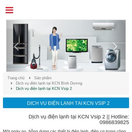
Tên
Chất Lượng - Uy Tín - Giá Cạnh Tranh
Previous
Next
Trang chủ
Sản phẩm
Dịch vụ điện lạnh tại KCN Bình Dương
Dịch vụ điện lạnh tại KCN Vsip 2
DỊCH VỤ ĐIỆN LẠNH TẠI KCN VSIP 2
Dịch vụ điện lạnh tại KCN Vsip 2 || Hotline:
0986839825
Một ngày nọ, bỗng dưng các thiết bị điện lạnh, điện cơ trong công