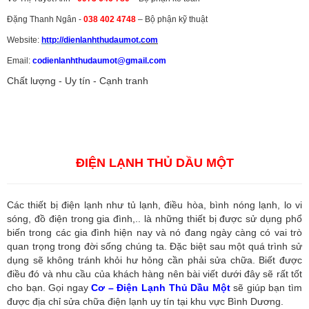
Đặng Thanh Ngân -
038 402 4748
– Bộ phận kỹ thuật
Website:
http://dienlanhthudaumot.
com
Email:
codienlanhthudaumot@gmail.com
Chất lượng - Uy tín - Cạnh tranh
Vận tải hàng hóa
,
Dịch vụ hải quan ở Bình Dương
,
Dịch vụ hải
quan tại Bình Dương
,
Dịch vụ hải quan ở Hồ Chí Minh
,
Dịch vụ khai
báo hải quan tại Hồ Chí Minh
,
Công ty Dịch vụ hải quan ở Bình
Dương
,
Công ty dịch vụ hải quan ở Hồ Chí Minh
ĐIỆN LẠNH THỦ DẦU MỘT
Các thiết bị điện lạnh như tủ lạnh, điều hòa, bình nóng lạnh, lo vi
sóng, đồ điện trong gia đình,.. là những thiết bị được sử dụng phổ
biến trong các gia đình hiện nay và nó đang ngày càng có vai trò
quan trọng trong đời sống chúng ta. Đặc biệt sau một quá trình sử
dụng sẽ không tránh khỏi hư hỏng cần phải sửa chữa. Biết được
điều đó và nhu cầu của khách hàng nên bài viết dưới đây sẽ rất tốt
cho bạn. Gọi ngay
Cơ – Điện Lạnh Thủ Dầu Một
sẽ giúp bạn tìm
được địa chỉ sửa chữa điện lạnh uy tín tại khu vực Bình Dương.