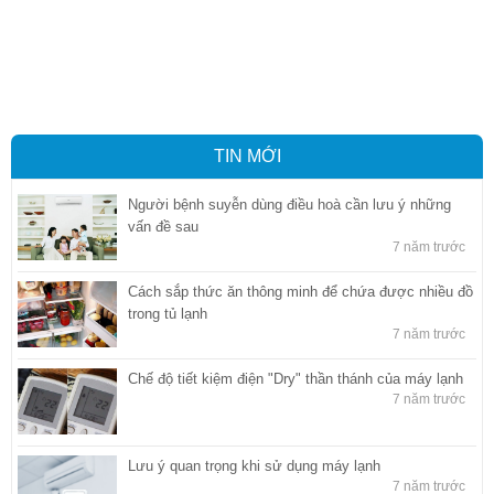
Vận tải hàng hóa
,
Dịch vụ hải quan ở Bình Dương
,
Dịch vụ hải
quan tại Bình Dương
,
Dịch vụ hải quan ở Hồ Chí Minh
,
Dịch vụ khai
báo hải quan tại Hồ Chí Minh
,
Công ty Dịch vụ hải quan ở Bình
Dương
,
Công ty dịch vụ hải quan ở Hồ Chí Minh
TIN MỚI
Người bệnh suyễn dùng điều hoà cần lưu ý những
vấn đề sau
7 năm trước
Cách sắp thức ăn thông minh để chứa được nhiều đồ
trong tủ lạnh
7 năm trước
Chế độ tiết kiệm điện "Dry" thần thánh của máy lạnh
7 năm trước
Lưu ý quan trọng khi sử dụng máy lạnh
7 năm trước