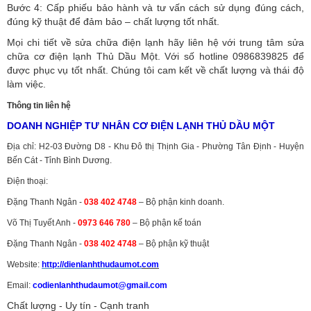
Bước 4: Cấp phiếu bảo hành và tư vấn cách sử dụng đúng cách,
đúng kỹ thuật để đảm bảo – chất lượng tốt nhất.
Mọi chi tiết về sửa chữa điện lạnh hãy liên hệ với trung tâm sửa
chữa cơ điện lạnh Thủ Dầu Một. Với số hotline 0986839825 để
được phục vụ tốt nhất. Chúng tôi cam kết về chất lượng và thái độ
làm việc.
Thông tin liên hệ
DOANH NGHIỆP TƯ NHÂN CƠ ĐIỆN LẠNH THỦ DẦU MỘT
Địa chỉ: H2-03 Đường D8 - Khu Đô thị Thịnh Gia - Phường Tân Định - Huyện
Bến Cát - Tỉnh Bình Dương.
Điện thoại:
Đặng Thanh Ngân -
038 402 4748
– Bộ phận kinh doanh.
Võ Thị Tuyết Anh -
0973 646 780
– Bộ phận kế toán
Đặng Thanh Ngân -
038 402 4748
– Bộ phận kỹ thuật
Website:
http://dienlanhthudaumot.
com
Email:
codienlanhthudaumot@gmail.com
Chất lượng - Uy tín - Cạnh tranh