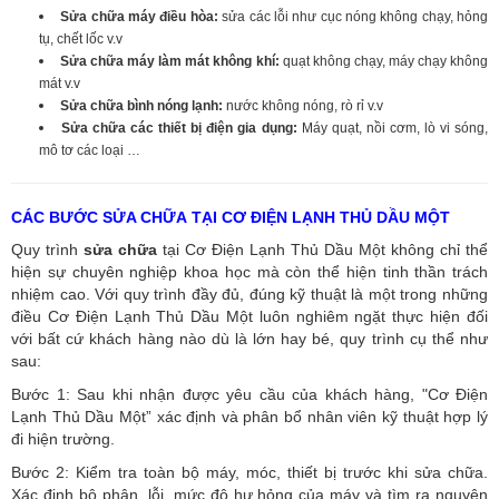
Sửa chữa máy điều hòa:
sửa các lỗi như cục nóng không chạy, hỏng
tụ, chết lốc v.v
Sửa chữa máy làm mát không khí:
quạt không chạy, máy chạy không
mát v.v
Sửa chữa bình nóng lạnh:
nước không nóng, rò rỉ v.v
Sửa chữa các thiết bị điện gia dụng:
Máy quạt, nồi cơm, lò vi sóng,
mô tơ các loại …
CÁC BƯỚC SỬA CHỮA TẠI CƠ ĐIỆN LẠNH THỦ DẦU MỘT
Quy trình
sửa chữa
tại Cơ Điện Lạnh Thủ Dầu Một không chỉ thể
hiện sự chuyên nghiệp khoa học mà còn thể hiện tinh thần trách
nhiệm cao. Với quy trình đầy đủ, đúng kỹ thuật là một trong những
điều Cơ Điện Lạnh Thủ Dầu Một luôn nghiêm ngặt thực hiện đối
với bất cứ khách hàng nào dù là lớn hay bé, quy trình cụ thể như
sau:
Bước 1: Sau khi nhận được yêu cầu của khách hàng, "Cơ Điện
Lạnh Thủ Dầu Một” xác định và phân bổ nhân viên kỹ thuật hợp lý
đi hiện trường.
Bước 2: Kiểm tra toàn bộ máy, móc, thiết bị trước khi sửa chữa.
Xác định bộ phận, lỗi, mức độ hư hỏng của máy và tìm ra nguyên