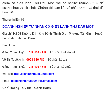
chữa cơ điện lạnh Thủ Dầu Một. Với số hotline 0986839825 để
được phục vụ tốt nhất. Chúng tôi cam kết về chất lượng và thái độ
làm việc.
Thông tin liên hệ
DOANH NGHIỆP TƯ NHÂN CƠ ĐIỆN LẠNH THỦ DẦU MỘT
Địa chỉ: H2-03 Đường D8 - Khu Đô thị Thịnh Gia - Phường Tân Định - Huyện
Bến Cát - Tỉnh Bình Dương.
Điện thoại:
Đặng Thanh Ngân -
038 402 4748
– Bộ phận kinh doanh.
Võ Thị Tuyết Anh -
0973 646 780
– Bộ phận kế toán
Đặng Thanh Ngân -
038 402 4748
– Bộ phận kỹ thuật
Website:
http://dienlanhthudaumot.
com
Email:
codienlanhthudaumot@gmail.com
Chất lượng - Uy tín - Cạnh tranh
Vận tải hàng hóa
,
Dịch vụ hải quan ở Bình Dương
,
Dịch vụ hải
quan tại Bình Dương
,
Dịch vụ hải quan ở Hồ Chí Minh
,
Dịch vụ khai
báo hải quan tại Hồ Chí Minh
,
Công ty Dịch vụ hải quan ở Bình