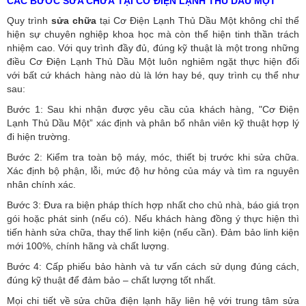
CÁC BƯỚC SỬA CHỮA TẠI CƠ ĐIỆN LẠNH THỦ DẦU MỘT
Quy trình
sửa chữa
tại Cơ Điện Lạnh Thủ Dầu Một không chỉ thể
hiện sự chuyên nghiệp khoa học mà còn thể hiện tinh thần trách
nhiệm cao. Với quy trình đầy đủ, đúng kỹ thuật là một trong những
điều Cơ Điện Lạnh Thủ Dầu Một luôn nghiêm ngặt thực hiện đối
với bất cứ khách hàng nào dù là lớn hay bé, quy trình cụ thể như
sau:
Bước 1: Sau khi nhận được yêu cầu của khách hàng, "Cơ Điện
Lạnh Thủ Dầu Một” xác định và phân bổ nhân viên kỹ thuật hợp lý
đi hiện trường.
Bước 2: Kiểm tra toàn bộ máy, móc, thiết bị trước khi sửa chữa.
Xác định bộ phận, lỗi, mức độ hư hỏng của máy và tìm ra nguyên
nhân chính xác.
Bước 3: Đưa ra biện pháp thích hợp nhất cho chủ nhà, báo giá trọn
gói hoặc phát sinh (nếu có).
Nếu khách hàng đồng ý thực hiện thì
tiến hành sửa chữa, thay thế linh kiện (nếu cần). Đảm bảo linh kiện
mới 100%, chính hãng và chất lượng.
Bước 4: Cấp phiếu bảo hành và tư vấn cách sử dụng đúng cách,
đúng kỹ thuật để đảm bảo – chất lượng tốt nhất.
Mọi chi tiết về sửa chữa điện lạnh hãy liên hệ với trung tâm sửa