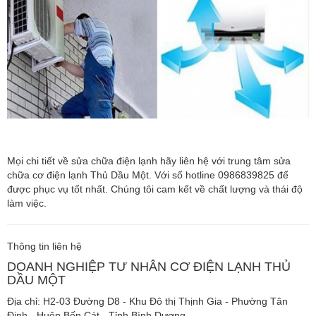
Mọi chi tiết về sửa chữa điện lạnh hãy liên hệ với trung tâm sửa
chữa cơ điện lạnh Thủ Dầu Một. Với số hotline 0986839825 để
được phục vụ tốt nhất. Chúng tôi cam kết về chất lượng và thái độ
làm việc.
Thông tin liên hệ
DOANH NGHIỆP TƯ NHÂN CƠ ĐIỆN LẠNH THỦ
DẦU MỘT
Địa chỉ: H2-03 Đường D8 - Khu Đô thị Thịnh Gia - Phường Tân
Định - Huện Bến Cát - Tỉnh Bình Dương.