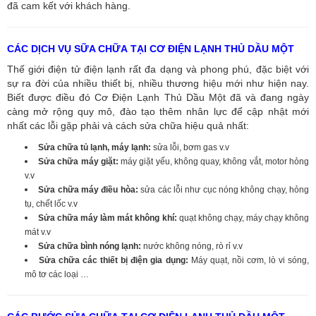
đã cam kết với khách hàng.
CÁC DỊCH VỤ SỮA CHỮA TẠI CƠ ĐIỆN LẠNH THỦ DẦU MỘT
Thế giới điện tử điện lạnh rất đa dạng và phong phú, đặc biệt với
sự ra đời của nhiều thiết bị, nhiều thương hiệu mới như hiện nay.
Biết được điều đó Cơ Điện Lạnh Thủ Dầu Một đã và đang ngày
càng mở rộng quy mô, đào tạo thêm nhân lực để cập nhật mới
nhất các lỗi gặp phải và cách sửa chữa hiệu quả nhất:
Sửa chữa tủ lạnh, máy lạnh:
sửa lỗi, bơm gas v.v
Sửa chữa máy giặt:
máy giặt yếu, không quay, không vắt, motor hỏng
v.v
Sửa chữa máy điều hòa:
sửa các lỗi như cục nóng không chạy, hỏng
tụ, chết lốc v.v
Sửa chữa máy làm mát không khí:
quạt không chạy, máy chạy không
mát v.v
Sửa chữa bình nóng lạnh:
nước không nóng, rò rỉ v.v
Sửa chữa các thiết bị điện gia dụng:
Máy quạt, nồi cơm, lò vi sóng,
mô tơ các loại …