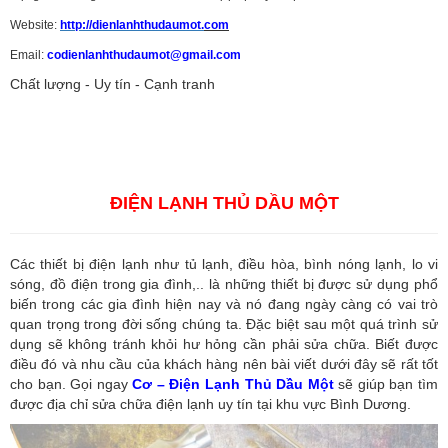
Website:
http://dienlanhthudaumot.
com
Email:
codienlanhthudaumot@gmail.com
Chất lượng - Uy tín - Cạnh tranh
Vận tải hàng hóa
,
Dịch vụ hải quan ở Bình Dương
,
Dịch vụ hải
quan tại Bình Dương
,
Dịch vụ hải quan ở Hồ Chí Minh
,
Dịch vụ khai
báo hải quan tại Hồ Chí Minh
,
Công ty Dịch vụ hải quan ở Bình
Dương
,
Công ty dịch vụ hải quan ở Hồ Chí Minh
ĐIỆN LẠNH THỦ DẦU MỘT
Các thiết bị điện lạnh như tủ lạnh, điều hòa, bình nóng lạnh, lo vi
sóng, đồ điện trong gia đình,.. là những thiết bị được sử dụng phổ
biến trong các gia đình hiện nay và nó đang ngày càng có vai trò
quan trọng trong đời sống chúng ta. Đặc biệt sau một quá trình sử
dụng sẽ không tránh khỏi hư hỏng cần phải sửa chữa. Biết được
điều đó và nhu cầu của khách hàng nên bài viết dưới đây sẽ rất tốt
cho bạn. Gọi ngay
Cơ – Điện Lạnh Thủ Dầu Một
sẽ giúp bạn tìm
được địa chỉ sửa chữa điện lạnh uy tín tại khu vực Bình Dương.