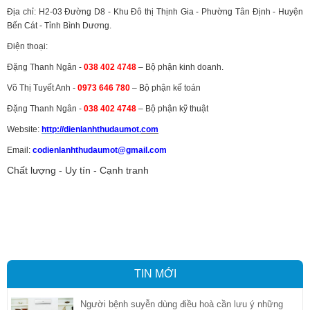
Địa chỉ: H2-03 Đường D8 - Khu Đô thị Thịnh Gia - Phường Tân Định - Huyện
Bến Cát - Tỉnh Bình Dương.
Điện thoại:
Đặng Thanh Ngân -
038 402 4748
– Bộ phận kinh doanh.
Võ Thị Tuyết Anh -
0973 646 780
– Bộ phận kế toán
Đặng Thanh Ngân -
038 402 4748
– Bộ phận kỹ thuật
Website:
http://dienlanhthudaumot.
com
Email:
codienlanhthudaumot@gmail.com
Chất lượng - Uy tín - Cạnh tranh
Vận tải hàng hóa
,
Dịch vụ hải quan ở Bình Dương
,
Dịch vụ hải
quan tại Bình Dương
,
Dịch vụ hải quan ở Hồ Chí Minh
,
Dịch vụ khai
báo hải quan tại Hồ Chí Minh
,
Công ty Dịch vụ hải quan ở Bình
Dương
,
Công ty dịch vụ hải quan ở Hồ Chí Minh
TIN MỚI
Người bệnh suyễn dùng điều hoà cần lưu ý những