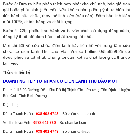
Bước 3: Đưa ra biện pháp thích hợp nhất cho chủ nhà, báo giá trọn
gói hoặc phát sinh (nếu có).
Nếu khách hàng đồng ý thực hiện thì
tiến hành sửa chữa, thay thế linh kiện (nếu cần). Đảm bảo linh kiện
mới 100%, chính hãng và chất lượng.
Bước 4: Cấp phiếu bảo hành và tư vấn cách sử dụng đúng cách,
đúng kỹ thuật để đảm bảo – chất lượng tốt nhất.
Mọi chi tiết về sửa chữa điện lạnh hãy liên hệ với trung tâm sửa
chữa cơ điện lạnh Thủ Dầu Một. Với số hotline 0986839825 để
được phục vụ tốt nhất. Chúng tôi cam kết về chất lượng và thái độ
làm việc.
Thông tin liên hệ
DOANH NGHIỆP TƯ NHÂN CƠ ĐIỆN LẠNH THỦ DẦU MỘT
Địa chỉ: H2-03 Đường D8 - Khu Đô thị Thịnh Gia - Phường Tân Định - Huyện
Bến Cát - Tỉnh Bình Dương.
Điện thoại:
Đặng Thanh Ngân -
038 402 4748
– Bộ phận kinh doanh.
Võ Thị Tuyết Anh -
0973 646 780
– Bộ phận kế toán
Đặng Thanh Ngân -
038 402 4748
– Bộ phận kỹ thuật