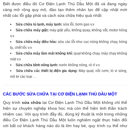
Biết được điều đó Cơ Điện Lạnh Thủ Dầu Một đã và đang ngày
càng mở rộng quy mô, đào tạo thêm nhân lực để cập nhật mới
nhất các lỗi gặp phải và cách sửa chữa hiệu quả nhất:
Sửa chữa tủ lạnh, máy lạnh:
sửa lỗi, bơm gas v.v
Sửa chữa máy giặt:
máy giặt yếu, không quay, không vắt, motor hỏng
v.v
Sửa chữa máy điều hòa:
sửa các lỗi như cục nóng không chạy, hỏng
tụ, chết lốc v.v
Sửa chữa máy làm mát không khí:
quạt không chạy, máy chạy không
mát v.v
Sửa chữa bình nóng lạnh:
nước không nóng, rò rỉ v.v
Sửa chữa các thiết bị điện gia dụng:
Máy quạt, nồi cơm, lò vi sóng,
mô tơ các loại …
CÁC BƯỚC SỬA CHỮA TẠI CƠ ĐIỆN LẠNH THỦ DẦU MỘT
Quy trình
sửa chữa
tại Cơ Điện Lạnh Thủ Dầu Một không chỉ thể
hiện sự chuyên nghiệp khoa học mà còn thể hiện tinh thần trách
nhiệm cao. Với quy trình đầy đủ, đúng kỹ thuật là một trong những
điều Cơ Điện Lạnh Thủ Dầu Một luôn nghiêm ngặt thực hiện đối
với bất cứ khách hàng nào dù là lớn hay bé, quy trình cụ thể như