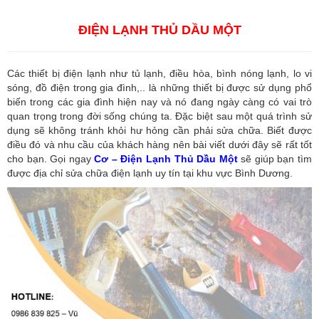
Dương
,
Công ty dịch vụ hải quan ở Hồ Chí Minh
ĐIỆN LẠNH THỦ DẦU MỘT
Các thiết bị điện lạnh như tủ lạnh, điều hòa, bình nóng lạnh, lo vi
sóng, đồ điện trong gia đình,.. là những thiết bị được sử dụng phổ
biến trong các gia đình hiện nay và nó đang ngày càng có vai trò
quan trọng trong đời sống chúng ta. Đặc biệt sau một quá trình sử
dụng sẽ không tránh khỏi hư hỏng cần phải sửa chữa. Biết được
điều đó và nhu cầu của khách hàng nên bài viết dưới đây sẽ rất tốt
cho bạn. Gọi ngay
Cơ – Điện Lạnh Thủ Dầu Một
sẽ giúp bạn tìm
được địa chỉ sửa chữa điện lạnh uy tín tại khu vực Bình Dương.