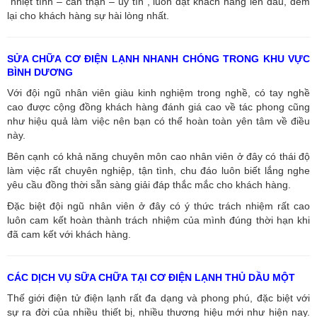
“nhiệt tình – cẩn thận – uy tín”, luôn đặt khách hàng lên đầu, đem
lại cho khách hàng sự hài lòng nhất.
SỬA CHỮA CƠ ĐIỆN LẠNH NHANH CHÓNG TRONG KHU VỰC
BÌNH DƯƠNG
Với đội ngũ nhân viên giàu kinh nghiệm trong nghề, có tay nghề
cao được cộng đồng khách hàng đánh giá cao về tác phong cũng
như hiệu quả làm việc nên bạn có thể hoàn toàn yên tâm về điều
này.
Bên cạnh có khả năng chuyên môn cao nhân viên ở đây có thái độ
làm việc rất chuyên nghiệp, tận tình, chu đáo luôn biết lắng nghe
yêu cầu đồng thời sẵn sàng giải đáp thắc mắc cho khách hàng.
Đặc biệt đội ngũ nhân viên ở đây có ý thức trách nhiệm rất cao
luôn cam kết hoàn thành trách nhiệm của mình đúng thời hạn khi
đã cam kết với khách hàng.
CÁC DỊCH VỤ SỮA CHỮA TẠI CƠ ĐIỆN LẠNH THỦ DẦU MỘT
Thế giới điện tử điện lạnh rất đa dạng và phong phú, đặc biệt với
sự ra đời của nhiều thiết bị, nhiều thương hiệu mới như hiện nay.