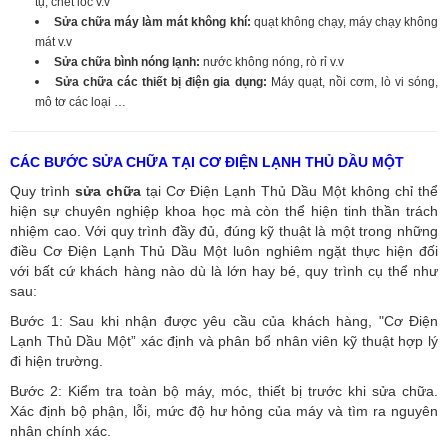
tụ, chết lốc v.v
Sửa chữa máy làm mát không khí:
quạt không chạy, máy chạy không
mát v.v
Sửa chữa bình nóng lạnh:
nước không nóng, rò rỉ v.v
Sửa chữa các thiết bị điện gia dụng:
Máy quạt, nồi cơm, lò vi sóng,
mô tơ các loại …
CÁC BƯỚC SỬA CHỮA TẠI CƠ ĐIỆN LẠNH THỦ DẦU MỘT
Quy trình
sửa chữa
tại Cơ Điện Lạnh Thủ Dầu Một không chỉ thể
hiện sự chuyên nghiệp khoa học mà còn thể hiện tinh thần trách
nhiệm cao. Với quy trình đầy đủ, đúng kỹ thuật là một trong những
điều Cơ Điện Lạnh Thủ Dầu Một luôn nghiêm ngặt thực hiện đối
với bất cứ khách hàng nào dù là lớn hay bé, quy trình cụ thể như
sau:
Bước 1: Sau khi nhận được yêu cầu của khách hàng, "Cơ Điện
Lạnh Thủ Dầu Một” xác định và phân bổ nhân viên kỹ thuật hợp lý
đi hiện trường.
Bước 2: Kiểm tra toàn bộ máy, móc, thiết bị trước khi sửa chữa.
Xác định bộ phận, lỗi, mức độ hư hỏng của máy và tìm ra nguyên
nhân chính xác.