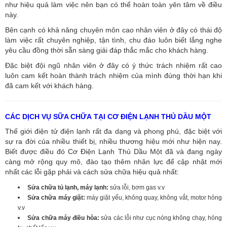
như hiệu quả làm việc nên bạn có thể hoàn toàn yên tâm về điều
này.
Bên cạnh có khả năng chuyên môn cao nhân viên ở đây có thái độ
làm việc rất chuyên nghiệp, tận tình, chu đáo luôn biết lắng nghe
yêu cầu đồng thời sẵn sàng giải đáp thắc mắc cho khách hàng.
Đặc biệt đội ngũ nhân viên ở đây có ý thức trách nhiệm rất cao
luôn cam kết hoàn thành trách nhiệm của mình đúng thời hạn khi
đã cam kết với khách hàng.
CÁC DỊCH VỤ SỮA CHỮA TẠI CƠ ĐIỆN LẠNH THỦ DẦU MỘT
Thế giới điện tử điện lạnh rất đa dạng và phong phú, đặc biệt với
sự ra đời của nhiều thiết bị, nhiều thương hiệu mới như hiện nay.
Biết được điều đó Cơ Điện Lạnh Thủ Dầu Một đã và đang ngày
càng mở rộng quy mô, đào tạo thêm nhân lực để cập nhật mới
nhất các lỗi gặp phải và cách sửa chữa hiệu quả nhất:
Sửa chữa tủ lạnh, máy lạnh:
sửa lỗi, bơm gas v.v
Sửa chữa máy giặt:
máy giặt yếu, không quay, không vắt, motor hỏng
v.v
Sửa chữa máy điều hòa:
sửa các lỗi như cục nóng không chạy, hỏng