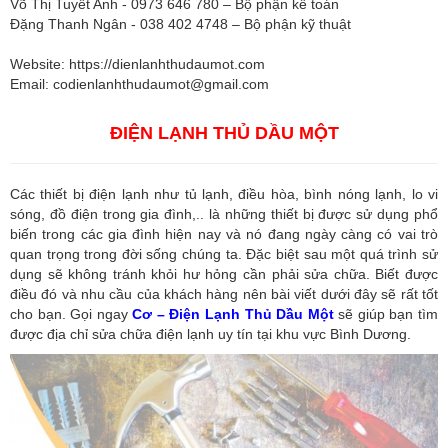
Võ Thị Tuyết Anh - 0973 646 780 – Bộ phận kế toán
Đặng Thanh Ngân - 038 402 4748 – Bộ phận kỹ thuật
Website: https://dienlanhthudaumot.com
Email:
codienlanhthudaumot@gmail.com
ĐIỆN LẠNH THỦ DẦU MỘT
Các thiết bị điện lạnh như tủ lạnh, điều hòa, bình nóng lạnh, lo vi
sóng, đồ điện trong gia đình,.. là những thiết bị được sử dụng phổ
biến trong các gia đình hiện nay và nó đang ngày càng có vai trò
quan trọng trong đời sống chúng ta. Đặc biệt sau một quá trình sử
dụng sẽ không tránh khỏi hư hỏng cần phải sửa chữa. Biết được
điều đó và nhu cầu của khách hàng nên bài viết dưới đây sẽ rất tốt
cho bạn. Gọi ngay
Cơ – Điện Lạnh Thủ Dầu Một
sẽ giúp bạn tìm
được địa chỉ sửa chữa điện lạnh uy tín tại khu vực Bình Dương.