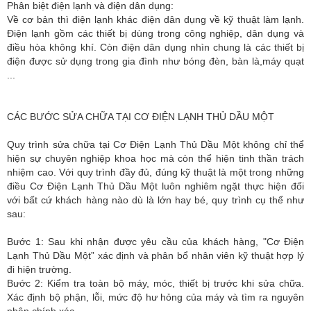
Phân biệt điện lạnh và điện dân dụng:
Về cơ bản thì điện lạnh khác điện dân dụng về kỹ thuật làm lạnh.
Điện lạnh gồm các thiết bị dùng trong công nghiệp, dân dụng và
điều hòa không khí. Còn điện dân dụng nhìn chung là các thiết bị
điện được sử dụng trong gia đình như bóng đèn, bàn là,máy quạt
...
CÁC BƯỚC SỬA CHỮA TẠI CƠ ĐIỆN LẠNH THỦ DẦU MỘT
Quy trình sửa chữa tại Cơ Điện Lạnh Thủ Dầu Một không chỉ thể
hiện sự chuyên nghiệp khoa học mà còn thể hiện tinh thần trách
nhiệm cao. Với quy trình đầy đủ, đúng kỹ thuật là một trong những
điều Cơ Điện Lạnh Thủ Dầu Một luôn nghiêm ngặt thực hiện đối
với bất cứ khách hàng nào dù là lớn hay bé, quy trình cụ thể như
sau:
Bước 1: Sau khi nhận được yêu cầu của khách hàng, "Cơ Điện
Lạnh Thủ Dầu Một” xác định và phân bổ nhân viên kỹ thuật hợp lý
đi hiện trường.
Bước 2: Kiểm tra toàn bộ máy, móc, thiết bị trước khi sửa chữa.
Xác định bộ phận, lỗi, mức độ hư hỏng của máy và tìm ra nguyên
nhân chính xác.