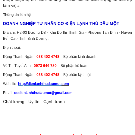
làm việc.
Thông tin liên hệ
DOANH NGHIỆP TƯ NHÂN CƠ ĐIỆN LẠNH THỦ DẦU MỘT
Địa chỉ: H2-03 Đường D8 - Khu Đô thị Thịnh Gia - Phường Tân Định - Huyện
Bến Cát - Tỉnh Bình Dương.
Điện thoại:
Đặng Thanh Ngân -
038 402 4748
– Bộ phận kinh doanh.
Võ Thị Tuyết Anh -
0973 646 780
– Bộ phận kế toán
Đặng Thanh Ngân -
038 402 4748
– Bộ phận kỹ thuật
Website:
http://dienlanhthudaumot.
com
Email:
codienlanhthudaumot@gmail.com
Chất lượng - Uy tín - Cạnh tranh
Vận tải hàng hóa
,
Dịch vụ hải quan ở Bình Dương
,
Dịch vụ hải
quan tại Bình Dương
,
Dịch vụ hải quan ở Hồ Chí Minh
,
Dịch vụ khai
báo hải quan tại Hồ Chí Minh
,
Công ty Dịch vụ hải quan ở Bình
Dương
,
Công ty dịch vụ hải quan ở Hồ Chí Minh