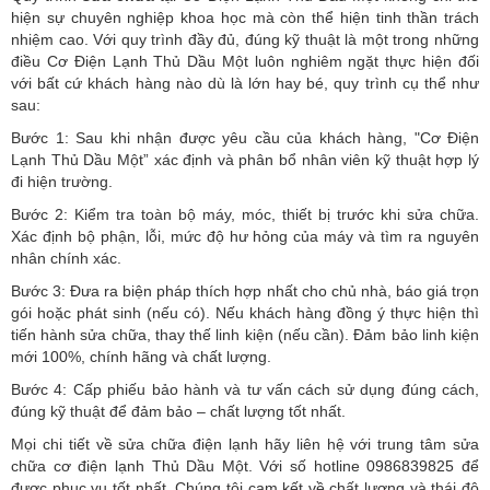
hiện sự chuyên nghiệp khoa học mà còn thể hiện tinh thần trách
nhiệm cao. Với quy trình đầy đủ, đúng kỹ thuật là một trong những
điều Cơ Điện Lạnh Thủ Dầu Một luôn nghiêm ngặt thực hiện đối
với bất cứ khách hàng nào dù là lớn hay bé, quy trình cụ thể như
sau:
Bước 1: Sau khi nhận được yêu cầu của khách hàng, "Cơ Điện
Lạnh Thủ Dầu Một” xác định và phân bổ nhân viên kỹ thuật hợp lý
đi hiện trường.
Bước 2: Kiểm tra toàn bộ máy, móc, thiết bị trước khi sửa chữa.
Xác định bộ phận, lỗi, mức độ hư hỏng của máy và tìm ra nguyên
nhân chính xác.
Bước 3: Đưa ra biện pháp thích hợp nhất cho chủ nhà, báo giá trọn
gói hoặc phát sinh (nếu có).
Nếu khách hàng đồng ý thực hiện thì
tiến hành sửa chữa, thay thế linh kiện (nếu cần). Đảm bảo linh kiện
mới 100%, chính hãng và chất lượng.
Bước 4: Cấp phiếu bảo hành và tư vấn cách sử dụng đúng cách,
đúng kỹ thuật để đảm bảo – chất lượng tốt nhất.
Mọi chi tiết về sửa chữa điện lạnh hãy liên hệ với trung tâm sửa
chữa cơ điện lạnh Thủ Dầu Một. Với số hotline 0986839825 để
được phục vụ tốt nhất. Chúng tôi cam kết về chất lượng và thái độ