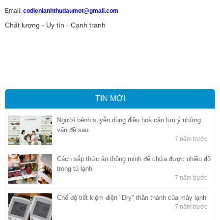
Email:
codienlanhthudaumot@gmail.com
Chất lượng - Uy tín - Cạnh tranh
Vận tải hàng hóa
,
Dịch vụ hải quan ở Bình Dương
,
Dịch vụ hải
quan tại Bình Dương
,
Dịch vụ hải quan ở Hồ Chí Minh
,
Dịch vụ khai
báo hải quan tại Hồ Chí Minh
,
Công ty Dịch vụ hải quan ở Bình
Dương
,
Công ty dịch vụ hải quan ở Hồ Chí Minh
TIN MỚI
Người bệnh suyễn dùng điều hoà cần lưu ý những
vấn đề sau
7 năm trước
Cách sắp thức ăn thông minh để chứa được nhiều đồ
trong tủ lạnh
7 năm trước
Chế độ tiết kiệm điện "Dry" thần thánh của máy lạnh
7 năm trước