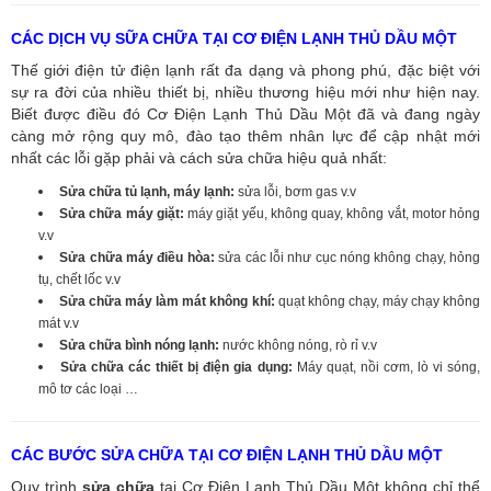
CÁC DỊCH VỤ SỮA CHỮA TẠI CƠ ĐIỆN LẠNH THỦ DẦU MỘT
Thế giới điện tử điện lạnh rất đa dạng và phong phú, đặc biệt với
sự ra đời của nhiều thiết bị, nhiều thương hiệu mới như hiện nay.
Biết được điều đó Cơ Điện Lạnh Thủ Dầu Một đã và đang ngày
càng mở rộng quy mô, đào tạo thêm nhân lực để cập nhật mới
nhất các lỗi gặp phải và cách sửa chữa hiệu quả nhất:
Sửa chữa tủ lạnh, máy lạnh:
sửa lỗi, bơm gas v.v
Sửa chữa máy giặt:
máy giặt yếu, không quay, không vắt, motor hỏng
v.v
Sửa chữa máy điều hòa:
sửa các lỗi như cục nóng không chạy, hỏng
tụ, chết lốc v.v
Sửa chữa máy làm mát không khí:
quạt không chạy, máy chạy không
mát v.v
Sửa chữa bình nóng lạnh:
nước không nóng, rò rỉ v.v
Sửa chữa các thiết bị điện gia dụng:
Máy quạt, nồi cơm, lò vi sóng,
mô tơ các loại …
CÁC BƯỚC SỬA CHỮA TẠI CƠ ĐIỆN LẠNH THỦ DẦU MỘT
Quy trình
sửa chữa
tại Cơ Điện Lạnh Thủ Dầu Một không chỉ thể