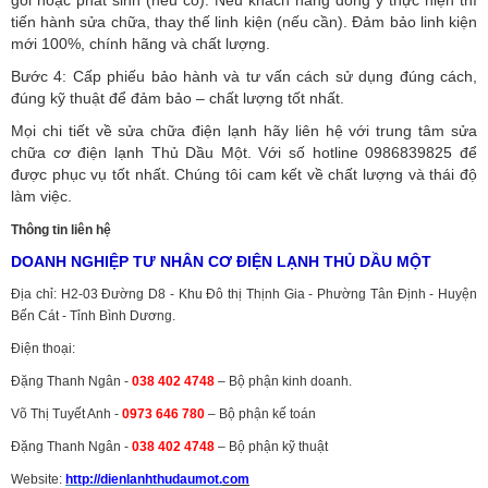
gói hoặc phát sinh (nếu có).
Nếu khách hàng đồng ý thực hiện thì
tiến hành sửa chữa, thay thế linh kiện (nếu cần). Đảm bảo linh kiện
mới 100%, chính hãng và chất lượng.
Bước 4: Cấp phiếu bảo hành và tư vấn cách sử dụng đúng cách,
đúng kỹ thuật để đảm bảo – chất lượng tốt nhất.
Mọi chi tiết về sửa chữa điện lạnh hãy liên hệ với trung tâm sửa
chữa cơ điện lạnh Thủ Dầu Một. Với số hotline 0986839825 để
được phục vụ tốt nhất. Chúng tôi cam kết về chất lượng và thái độ
làm việc.
Thông tin liên hệ
DOANH NGHIỆP TƯ NHÂN CƠ ĐIỆN LẠNH THỦ DẦU MỘT
Địa chỉ: H2-03 Đường D8 - Khu Đô thị Thịnh Gia - Phường Tân Định - Huyện
Bến Cát - Tỉnh Bình Dương.
Điện thoại:
Đặng Thanh Ngân -
038 402 4748
– Bộ phận kinh doanh.
Võ Thị Tuyết Anh -
0973 646 780
– Bộ phận kế toán
Đặng Thanh Ngân -
038 402 4748
– Bộ phận kỹ thuật
Website:
http://dienlanhthudaumot.
com