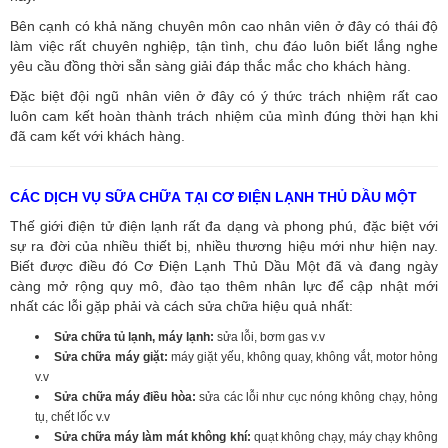
Bên cạnh có khả năng chuyên môn cao nhân viên ở đây có thái độ
làm việc rất chuyên nghiệp, tận tình, chu đáo luôn biết lắng nghe
yêu cầu đồng thời sẵn sàng giải đáp thắc mắc cho khách hàng.
Đặc biệt đội ngũ nhân viên ở đây có ý thức trách nhiệm rất cao
luôn cam kết hoàn thành trách nhiệm của mình đúng thời hạn khi
đã cam kết với khách hàng.
CÁC DỊCH VỤ SỮA CHỮA TẠI CƠ ĐIỆN LẠNH THỦ DẦU MỘT
Thế giới điện tử điện lạnh rất đa dạng và phong phú, đặc biệt với
sự ra đời của nhiều thiết bị, nhiều thương hiệu mới như hiện nay.
Biết được điều đó Cơ Điện Lạnh Thủ Dầu Một đã và đang ngày
càng mở rộng quy mô, đào tạo thêm nhân lực để cập nhật mới
nhất các lỗi gặp phải và cách sửa chữa hiệu quả nhất:
Sửa chữa tủ lạnh, máy lạnh:
sửa lỗi, bơm gas v.v
Sửa chữa máy giặt:
máy giặt yếu, không quay, không vắt, motor hỏng
v.v
Sửa chữa máy điều hòa:
sửa các lỗi như cục nóng không chạy, hỏng
tụ, chết lốc v.v
Sửa chữa máy làm mát không khí:
quạt không chạy, máy chạy không