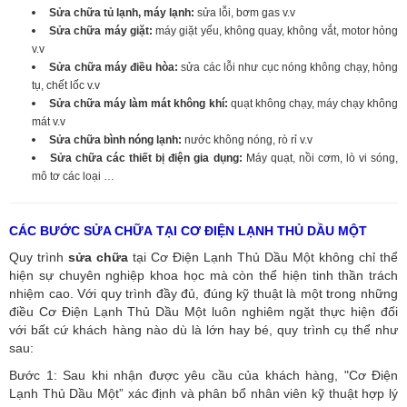
Sửa chữa tủ lạnh, máy lạnh:
sửa lỗi, bơm gas v.v
Sửa chữa máy giặt:
máy giặt yếu, không quay, không vắt, motor hỏng
v.v
Sửa chữa máy điều hòa:
sửa các lỗi như cục nóng không chạy, hỏng
tụ, chết lốc v.v
Sửa chữa máy làm mát không khí:
quạt không chạy, máy chạy không
mát v.v
Sửa chữa bình nóng lạnh:
nước không nóng, rò rỉ v.v
Sửa chữa các thiết bị điện gia dụng:
Máy quạt, nồi cơm, lò vi sóng,
mô tơ các loại …
CÁC BƯỚC SỬA CHỮA TẠI CƠ ĐIỆN LẠNH THỦ DẦU MỘT
Quy trình
sửa chữa
tại Cơ Điện Lạnh Thủ Dầu Một không chỉ thể
hiện sự chuyên nghiệp khoa học mà còn thể hiện tinh thần trách
nhiệm cao. Với quy trình đầy đủ, đúng kỹ thuật là một trong những
điều Cơ Điện Lạnh Thủ Dầu Một luôn nghiêm ngặt thực hiện đối
với bất cứ khách hàng nào dù là lớn hay bé, quy trình cụ thể như
sau:
Bước 1: Sau khi nhận được yêu cầu của khách hàng, "Cơ Điện
Lạnh Thủ Dầu Một” xác định và phân bổ nhân viên kỹ thuật hợp lý