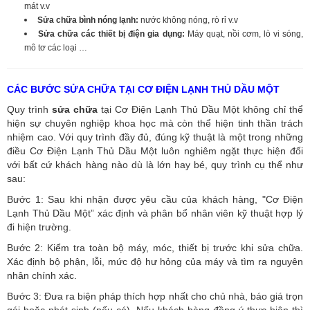
mát v.v
Sửa chữa bình nóng lạnh:
nước không nóng, rò rỉ v.v
Sửa chữa các thiết bị điện gia dụng:
Máy quạt, nồi cơm, lò vi sóng,
mô tơ các loại …
CÁC BƯỚC SỬA CHỮA TẠI CƠ ĐIỆN LẠNH THỦ DẦU MỘT
Quy trình
sửa chữa
tại Cơ Điện Lạnh Thủ Dầu Một không chỉ thể
hiện sự chuyên nghiệp khoa học mà còn thể hiện tinh thần trách
nhiệm cao. Với quy trình đầy đủ, đúng kỹ thuật là một trong những
điều Cơ Điện Lạnh Thủ Dầu Một luôn nghiêm ngặt thực hiện đối
với bất cứ khách hàng nào dù là lớn hay bé, quy trình cụ thể như
sau:
Bước 1: Sau khi nhận được yêu cầu của khách hàng, "Cơ Điện
Lạnh Thủ Dầu Một” xác định và phân bổ nhân viên kỹ thuật hợp lý
đi hiện trường.
Bước 2: Kiểm tra toàn bộ máy, móc, thiết bị trước khi sửa chữa.
Xác định bộ phận, lỗi, mức độ hư hỏng của máy và tìm ra nguyên
nhân chính xác.
Bước 3: Đưa ra biện pháp thích hợp nhất cho chủ nhà, báo giá trọn