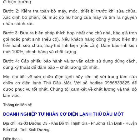
đi hiện trường.
Bước 2: Kiểm tra toàn bộ máy, móc, thiết bị trước khi sửa chữa.
Xác định bộ phận, lỗi, mức độ hư hỏng của máy và tìm ra nguyên
nhân chính xác.
Bước 3: Đưa ra biện pháp thích hợp nhất cho chủ nhà, báo giá trọn
gói hoặc phát sinh (nếu có).
Nếu khách hàng đồng ý thực hiện thì
tiến hành sửa chữa, thay thế linh kiện (nếu cần). Đảm bảo linh kiện
mới 100%, chính hãng và chất lượng.
Bước 4: Cấp phiếu bảo hành và tư vấn cách sử dụng đúng cách,
đúng kỹ thuật để đảm bảo – chất lượng tốt nhất.
Mọi chi tiết về sửa chữa điện lạnh hãy liên hệ với trung tâm sửa
chữa cơ điện lạnh Thủ Dầu Một. Với số hotline 0986839825 để
được phục vụ tốt nhất. Chúng tôi cam kết về chất lượng và thái độ
làm việc.
Thông tin liên hệ
DOANH NGHIỆP TƯ NHÂN CƠ ĐIỆN LẠNH THỦ DẦU MỘT
Địa chỉ: H2-03 Đường D8 - Khu Đô thị Thịnh Gia - Phường Tân Định - Huyện
Bến Cát - Tỉnh Bình Dương.
Điện thoại: