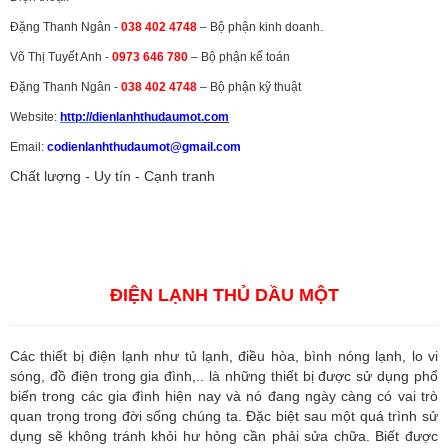
Đặng Thanh Ngân -
038 402 4748
– Bộ phận kinh doanh.
Võ Thị Tuyết Anh -
0973 646 780
– Bộ phận kế toán
Đặng Thanh Ngân -
038 402 4748
– Bộ phận kỹ thuật
Website:
http://dienlanhthudaumot.
com
Email:
codienlanhthudaumot@gmail.com
Chất lượng - Uy tín - Cạnh tranh
Vận tải hàng hóa
,
Dịch vụ hải quan ở Bình Dương
,
Dịch vụ hải
quan tại Bình Dương
,
Dịch vụ hải quan ở Hồ Chí Minh
,
Dịch vụ khai
báo hải quan tại Hồ Chí Minh
,
Công ty Dịch vụ hải quan ở Bình
Dương
,
Công ty dịch vụ hải quan ở Hồ Chí Minh
ĐIỆN LẠNH THỦ DẦU MỘT
Các thiết bị điện lạnh như tủ lạnh, điều hòa, bình nóng lạnh, lo vi
sóng, đồ điện trong gia đình,.. là những thiết bị được sử dụng phổ
biến trong các gia đình hiện nay và nó đang ngày càng có vai trò
quan trọng trong đời sống chúng ta. Đặc biệt sau một quá trình sử
dụng sẽ không tránh khỏi hư hỏng cần phải sửa chữa. Biết được