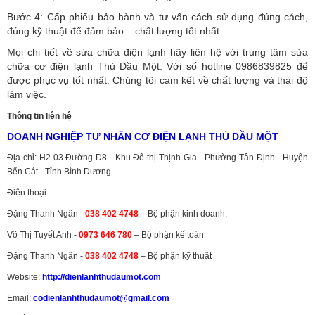
Bước 4: Cấp phiếu bảo hành và tư vấn cách sử dụng đúng cách,
đúng kỹ thuật để đảm bảo – chất lượng tốt nhất.
Mọi chi tiết về sửa chữa điện lạnh hãy liên hệ với trung tâm sửa
chữa cơ điện lạnh Thủ Dầu Một. Với số hotline 0986839825 để
được phục vụ tốt nhất. Chúng tôi cam kết về chất lượng và thái độ
làm việc.
Thông tin liên hệ
DOANH NGHIỆP TƯ NHÂN CƠ ĐIỆN LẠNH THỦ DẦU MỘT
Địa chỉ: H2-03 Đường D8 - Khu Đô thị Thịnh Gia - Phường Tân Định - Huyện
Bến Cát - Tỉnh Bình Dương.
Điện thoại:
Đặng Thanh Ngân -
038 402 4748
– Bộ phận kinh doanh.
Võ Thị Tuyết Anh -
0973 646 780
– Bộ phận kế toán
Đặng Thanh Ngân -
038 402 4748
– Bộ phận kỹ thuật
Website:
http://dienlanhthudaumot.
com
Email:
codienlanhthudaumot@gmail.com