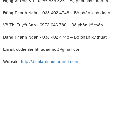
Đặng Vương Vũ - 0986 839 825 – Bộ phận kinh doanh.
Đặng Thanh Ngân - 038 402 4748 – Bộ phận kinh doanh.
Võ Thị Tuyết Anh - 0973 646 780 – Bộ phận kế toán
Đặng Thanh Ngân - 038 402 4748 – Bộ phận kỹ thuật
Email:
codienlanhthudaumot@gmail.com
Website:
http://dienlanhthudaumot.com
Dich vu sua chua dien lanh Binh Duong, Dịch vụ sửa
chữa điện lạnh Bình Dương
Dich vu sua chua dien lanh Thu Dau Mot Binh
Duong, Dịch vụ sửa chữa điện lạnh Thủ Dầu Một
Bình Dương
Dich vu sua chua dien lanh My Phuoc Binh Duong,
Dịch vụ sửa chữa điện lạnh Mỹ Phước Bình Dương
Dich vu sua chua dien lanh Ben Cat Binh Duong,
Dịch vụ sửa chữa điện lạnh Bến Cát Bình Dương
Dich vu sua chua dien lanh Lai Thieu Binh Duong,