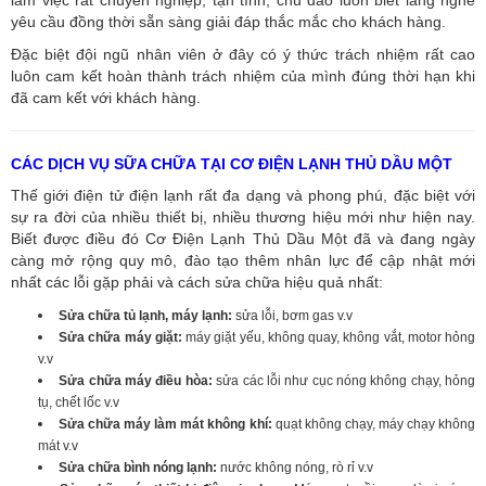
yêu cầu đồng thời sẵn sàng giải đáp thắc mắc cho khách hàng.
Đặc biệt đội ngũ nhân viên ở đây có ý thức trách nhiệm rất cao
luôn cam kết hoàn thành trách nhiệm của mình đúng thời hạn khi
đã cam kết với khách hàng.
CÁC DỊCH VỤ SỮA CHỮA TẠI CƠ ĐIỆN LẠNH THỦ DẦU MỘT
Thế giới điện tử điện lạnh rất đa dạng và phong phú, đặc biệt với
sự ra đời của nhiều thiết bị, nhiều thương hiệu mới như hiện nay.
Biết được điều đó Cơ Điện Lạnh Thủ Dầu Một đã và đang ngày
càng mở rộng quy mô, đào tạo thêm nhân lực để cập nhật mới
nhất các lỗi gặp phải và cách sửa chữa hiệu quả nhất:
Sửa chữa tủ lạnh, máy lạnh:
sửa lỗi, bơm gas v.v
Sửa chữa máy giặt:
máy giặt yếu, không quay, không vắt, motor hỏng
v.v
Sửa chữa máy điều hòa:
sửa các lỗi như cục nóng không chạy, hỏng
tụ, chết lốc v.v
Sửa chữa máy làm mát không khí:
quạt không chạy, máy chạy không
mát v.v
Sửa chữa bình nóng lạnh:
nước không nóng, rò rỉ v.v