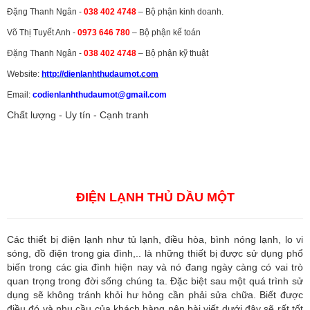
Đặng Thanh Ngân -
038 402 4748
– Bộ phận kinh doanh.
Võ Thị Tuyết Anh -
0973 646 780
– Bộ phận kế toán
Đặng Thanh Ngân -
038 402 4748
– Bộ phận kỹ thuật
Website:
http://dienlanhthudaumot.
com
Email:
codienlanhthudaumot@gmail.com
Chất lượng - Uy tín - Cạnh tranh
Vận tải hàng hóa
,
Dịch vụ hải quan ở Bình Dương
,
Dịch vụ hải
quan tại Bình Dương
,
Dịch vụ hải quan ở Hồ Chí Minh
,
Dịch vụ khai
báo hải quan tại Hồ Chí Minh
,
Công ty Dịch vụ hải quan ở Bình
Dương
,
Công ty dịch vụ hải quan ở Hồ Chí Minh
ĐIỆN LẠNH THỦ DẦU MỘT
Các thiết bị điện lạnh như tủ lạnh, điều hòa, bình nóng lạnh, lo vi
sóng, đồ điện trong gia đình,.. là những thiết bị được sử dụng phổ
biến trong các gia đình hiện nay và nó đang ngày càng có vai trò
quan trọng trong đời sống chúng ta. Đặc biệt sau một quá trình sử
dụng sẽ không tránh khỏi hư hỏng cần phải sửa chữa. Biết được
điều đó và nhu cầu của khách hàng nên bài viết dưới đây sẽ rất tốt