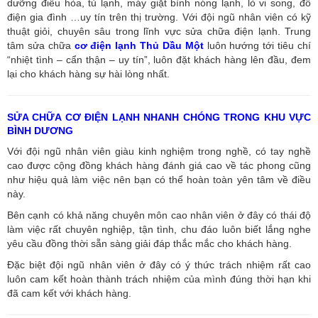
dưỡng điều hòa, tủ lạnh, máy giặt bình nóng lạnh, lò vi song, đồ
điện gia đình …uy tín trên thị trường. Với đội ngũ nhân viên có kỹ
thuật giỏi, chuyên sâu trong lĩnh vực sửa chữa điện lạnh. Trung
tâm sửa chữa
cơ điện lạnh Thủ Dầu Một
luôn hướng tới tiêu chí
“nhiệt tình – cẩn thận – uy tín”, luôn đặt khách hàng lên đầu, đem
lại cho khách hàng sự hài lòng nhất.
SỬA CHỮA CƠ ĐIỆN LẠNH NHANH CHÓNG TRONG KHU VỰC
BÌNH DƯƠNG
Với đội ngũ nhân viên giàu kinh nghiệm trong nghề, có tay nghề
cao được cộng đồng khách hàng đánh giá cao về tác phong cũng
như hiệu quả làm việc nên bạn có thể hoàn toàn yên tâm về điều
này.
Bên cạnh có khả năng chuyên môn cao nhân viên ở đây có thái độ
làm việc rất chuyên nghiệp, tận tình, chu đáo luôn biết lắng nghe
yêu cầu đồng thời sẵn sàng giải đáp thắc mắc cho khách hàng.
Đặc biệt đội ngũ nhân viên ở đây có ý thức trách nhiệm rất cao
luôn cam kết hoàn thành trách nhiệm của mình đúng thời hạn khi
đã cam kết với khách hàng.