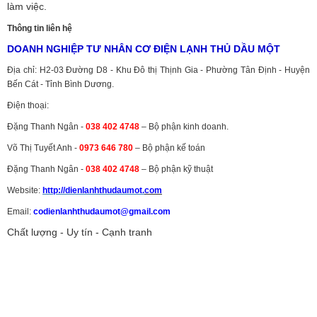
làm việc.
Thông tin liên hệ
DOANH NGHIỆP TƯ NHÂN CƠ ĐIỆN LẠNH THỦ DẦU MỘT
Địa chỉ: H2-03 Đường D8 - Khu Đô thị Thịnh Gia - Phường Tân Định - Huyện
Bến Cát - Tỉnh Bình Dương.
Điện thoại:
Đặng Thanh Ngân -
038 402 4748
– Bộ phận kinh doanh.
Võ Thị Tuyết Anh -
0973 646 780
– Bộ phận kế toán
Đặng Thanh Ngân -
038 402 4748
– Bộ phận kỹ thuật
Website:
http://dienlanhthudaumot.
com
Email:
codienlanhthudaumot@gmail.com
Chất lượng - Uy tín - Cạnh tranh
Vận tải hàng hóa
,
Dịch vụ hải quan ở Bình Dương
,
Dịch vụ hải
quan tại Bình Dương
,
Dịch vụ hải quan ở Hồ Chí Minh
,
Dịch vụ khai
báo hải quan tại Hồ Chí Minh
,
Công ty Dịch vụ hải quan ở Bình
Dương
,
Công ty dịch vụ hải quan ở Hồ Chí Minh