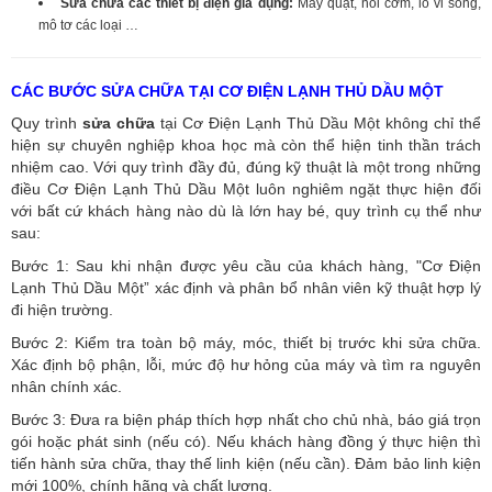
Sửa chữa các thiết bị điện gia dụng:
Máy quạt, nồi cơm, lò vi sóng,
mô tơ các loại …
CÁC BƯỚC SỬA CHỮA TẠI CƠ ĐIỆN LẠNH THỦ DẦU MỘT
Quy trình
sửa chữa
tại Cơ Điện Lạnh Thủ Dầu Một không chỉ thể
hiện sự chuyên nghiệp khoa học mà còn thể hiện tinh thần trách
nhiệm cao. Với quy trình đầy đủ, đúng kỹ thuật là một trong những
điều Cơ Điện Lạnh Thủ Dầu Một luôn nghiêm ngặt thực hiện đối
với bất cứ khách hàng nào dù là lớn hay bé, quy trình cụ thể như
sau:
Bước 1: Sau khi nhận được yêu cầu của khách hàng, "Cơ Điện
Lạnh Thủ Dầu Một” xác định và phân bổ nhân viên kỹ thuật hợp lý
đi hiện trường.
Bước 2: Kiểm tra toàn bộ máy, móc, thiết bị trước khi sửa chữa.
Xác định bộ phận, lỗi, mức độ hư hỏng của máy và tìm ra nguyên
nhân chính xác.
Bước 3: Đưa ra biện pháp thích hợp nhất cho chủ nhà, báo giá trọn
gói hoặc phát sinh (nếu có).
Nếu khách hàng đồng ý thực hiện thì
tiến hành sửa chữa, thay thế linh kiện (nếu cần). Đảm bảo linh kiện
mới 100%, chính hãng và chất lượng.