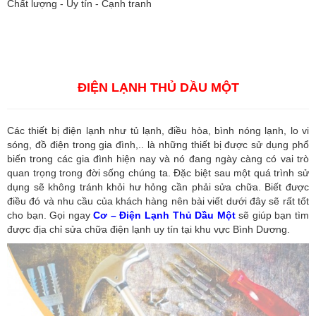
Chất lượng - Uy tín - Cạnh tranh
Vận tải hàng hóa
,
Dịch vụ hải quan ở Bình Dương
,
Dịch vụ hải
quan tại Bình Dương
,
Dịch vụ hải quan ở Hồ Chí Minh
,
Dịch vụ khai
báo hải quan tại Hồ Chí Minh
,
Công ty Dịch vụ hải quan ở Bình
Dương
,
Công ty dịch vụ hải quan ở Hồ Chí Minh
ĐIỆN LẠNH THỦ DẦU MỘT
Các thiết bị điện lạnh như tủ lạnh, điều hòa, bình nóng lạnh, lo vi
sóng, đồ điện trong gia đình,.. là những thiết bị được sử dụng phổ
biến trong các gia đình hiện nay và nó đang ngày càng có vai trò
quan trọng trong đời sống chúng ta. Đặc biệt sau một quá trình sử
dụng sẽ không tránh khỏi hư hỏng cần phải sửa chữa. Biết được
điều đó và nhu cầu của khách hàng nên bài viết dưới đây sẽ rất tốt
cho bạn. Gọi ngay
Cơ – Điện Lạnh Thủ Dầu Một
sẽ giúp bạn tìm
được địa chỉ sửa chữa điện lạnh uy tín tại khu vực Bình Dương.