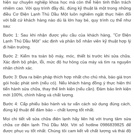
hiện sự chuyên nghiệp khoa học mà còn thể hiện tinh thần trách
nhiệm cao. Với quy trình đầy đủ, đúng kỹ thuật là một trong những
điều Cơ Điện Lạnh Thủ Dầu Một luôn nghiêm ngặt thực hiện đối
với bất cứ khách hàng nào dù là lớn hay bé, quy trình cụ thể như
sau:
Bước 1: Sau khi nhận được yêu cầu của khách hàng, "Cơ Điện
Lạnh Thủ Dầu Một” xác định và phân bổ nhân viên kỹ thuật hợp lý
đi hiện trường.
Bước 2: Kiểm tra toàn bộ máy, móc, thiết bị trước khi sửa chữa.
Xác định bộ phận, lỗi, mức độ hư hỏng của máy và tìm ra nguyên
nhân chính xác.
Bước 3: Đưa ra biện pháp thích hợp nhất cho chủ nhà, báo giá trọn
gói hoặc phát sinh (nếu có).
Nếu khách hàng đồng ý thực hiện thì
tiến hành sửa chữa, thay thế linh kiện (nếu cần). Đảm bảo linh kiện
mới 100%, chính hãng và chất lượng.
Bước 4: Cấp phiếu bảo hành và tư vấn cách sử dụng đúng cách,
đúng kỹ thuật để đảm bảo – chất lượng tốt nhất.
Mọi chi tiết về sửa chữa điện lạnh hãy liên hệ với trung tâm sửa
chữa cơ điện lạnh Thủ Dầu Một. Với số hotline 0986839825 để
được phục vụ tốt nhất. Chúng tôi cam kết về chất lượng và thái độ