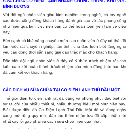
SỬA CHỮA CƠ ĐIỆN LẠNH NHANH CHÓNG TRONG KHU VỰC
BÌNH DƯƠNG
Với đội ngũ nhân viên giàu kinh nghiệm trong nghề, có tay nghề
cao được cộng đồng khách hàng đánh giá cao về tác phong cũng
như hiệu quả làm việc nên bạn có thể hoàn toàn yên tâm về điều
này.
Bên cạnh có khả năng chuyên môn cao nhân viên ở đây có thái độ
làm việc rất chuyên nghiệp, tận tình, chu đáo luôn biết lắng nghe
yêu cầu đồng thời sẵn sàng giải đáp thắc mắc cho khách hàng.
Đặc biệt đội ngũ nhân viên ở đây có ý thức trách nhiệm rất cao
luôn cam kết hoàn thành trách nhiệm của mình đúng thời hạn khi
đã cam kết với khách hàng.
CÁC DỊCH VỤ SỮA CHỮA TẠI CƠ ĐIỆN LẠNH THỦ DẦU MỘT
Thế giới điện tử điện lạnh rất đa dạng và phong phú, đặc biệt với
sự ra đời của nhiều thiết bị, nhiều thương hiệu mới như hiện nay.
Biết được điều đó Cơ Điện Lạnh Thủ Dầu Một đã và đang ngày
càng mở rộng quy mô, đào tạo thêm nhân lực để cập nhật mới
nhất các lỗi gặp phải và cách sửa chữa hiệu quả nhất: