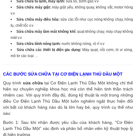
Sửa chữa tủ lạnh, máy lạnh:
sửa lỗi, bơm gas v.v
Sửa chữa máy giặt:
máy giặt yếu, không quay, không vắt, motor hỏng
v.v
Sửa chữa máy điều hòa:
sửa các lỗi như cục nóng không chạy, hỏng
tụ, chết lốc v.v
Sửa chữa máy làm mát không khí:
quạt không chạy, máy chạy không
mát v.v
Sửa chữa bình nóng lạnh:
nước không nóng, rò rỉ v.v
Sửa chữa các thiết bị điện gia dụng:
Máy quạt, nồi cơm, lò vi sóng,
mô tơ các loại …
CÁC BƯỚC SỬA CHỮA TẠI CƠ ĐIỆN LẠNH THỦ DẦU MỘT
Quy trình
sửa chữa
tại Cơ Điện Lạnh Thủ Dầu Một không chỉ thể
hiện sự chuyên nghiệp khoa học mà còn thể hiện tinh thần trách
nhiệm cao. Với quy trình đầy đủ, đúng kỹ thuật là một trong những
điều Cơ Điện Lạnh Thủ Dầu Một luôn nghiêm ngặt thực hiện đối
với bất cứ khách hàng nào dù là lớn hay bé, quy trình cụ thể như
sau:
Bước 1: Sau khi nhận được yêu cầu của khách hàng, "Cơ Điện
Lạnh Thủ Dầu Một” xác định và phân bổ nhân viên kỹ thuật hợp lý
đi hiện trường.