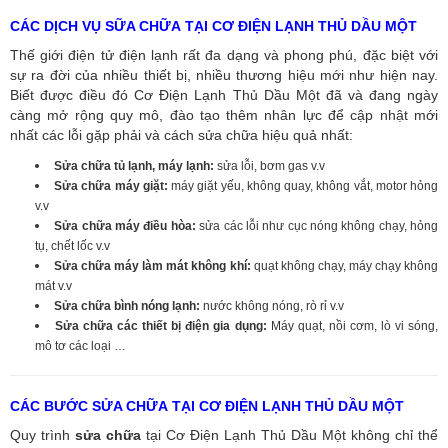
CÁC DỊCH VỤ SỮA CHỮA TẠI CƠ ĐIỆN LẠNH THỦ DẦU MỘT
Thế giới điện tử điện lạnh rất đa dạng và phong phú, đặc biệt với
sự ra đời của nhiều thiết bị, nhiều thương hiệu mới như hiện nay.
Biết được điều đó Cơ Điện Lạnh Thủ Dầu Một đã và đang ngày
càng mở rộng quy mô, đào tạo thêm nhân lực để cập nhật mới
nhất các lỗi gặp phải và cách sửa chữa hiệu quả nhất:
Sửa chữa tủ lạnh, máy lạnh:
sửa lỗi, bơm gas v.v
Sửa chữa máy giặt:
máy giặt yếu, không quay, không vắt, motor hỏng
v.v
Sửa chữa máy điều hòa:
sửa các lỗi như cục nóng không chạy, hỏng
tụ, chết lốc v.v
Sửa chữa máy làm mát không khí:
quạt không chạy, máy chạy không
mát v.v
Sửa chữa bình nóng lạnh:
nước không nóng, rò rỉ v.v
Sửa chữa các thiết bị điện gia dụng:
Máy quạt, nồi cơm, lò vi sóng,
mô tơ các loại …
CÁC BƯỚC SỬA CHỮA TẠI CƠ ĐIỆN LẠNH THỦ DẦU MỘT
Quy trình
sửa chữa
tại Cơ Điện Lạnh Thủ Dầu Một không chỉ thể