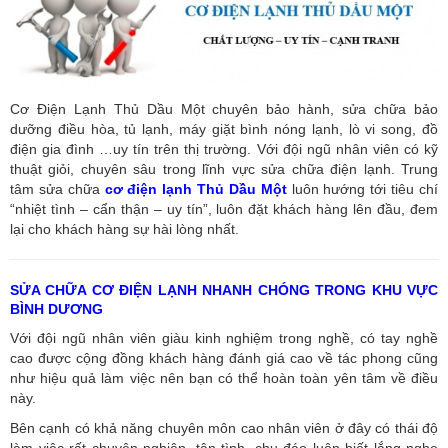
Cơ Điện Lạnh Thủ Dầu Một chuyên bảo hành, sửa chữa bảo
dưỡng điều hòa, tủ lạnh, máy giặt bình nóng lạnh, lò vi song, đồ
điện gia đình …uy tín trên thị trường. Với đội ngũ nhân viên có kỹ
thuật giỏi, chuyên sâu trong lĩnh vực sửa chữa điện lạnh. Trung
tâm sửa chữa
cơ điện lạnh Thủ Dầu Một
luôn hướng tới tiêu chí
“nhiệt tình – cẩn thận – uy tín”, luôn đặt khách hàng lên đầu, đem
lại cho khách hàng sự hài lòng nhất.
SỬA CHỮA CƠ ĐIỆN LẠNH NHANH CHÓNG TRONG KHU VỰC
BÌNH DƯƠNG
Với đội ngũ nhân viên giàu kinh nghiệm trong nghề, có tay nghề
cao được cộng đồng khách hàng đánh giá cao về tác phong cũng
như hiệu quả làm việc nên bạn có thể hoàn toàn yên tâm về điều
này.
Bên cạnh có khả năng chuyên môn cao nhân viên ở đây có thái độ
làm việc rất chuyên nghiệp, tận tình, chu đáo luôn biết lắng nghe