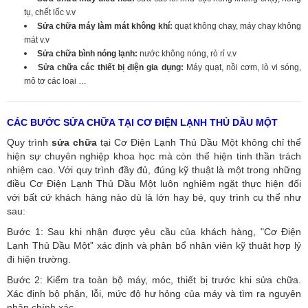
tụ, chết lốc v.v
Sửa chữa máy làm mát không khí:
quạt không chạy, máy chạy không
mát v.v
Sửa chữa bình nóng lạnh:
nước không nóng, rò rỉ v.v
Sửa chữa các thiết bị điện gia dụng:
Máy quạt, nồi cơm, lò vi sóng,
mô tơ các loại …
CÁC BƯỚC SỬA CHỮA TẠI CƠ ĐIỆN LẠNH THỦ DẦU MỘT
Quy trình
sửa chữa
tại Cơ Điện Lạnh Thủ Dầu Một không chỉ thể
hiện sự chuyên nghiệp khoa học mà còn thể hiện tinh thần trách
nhiệm cao. Với quy trình đầy đủ, đúng kỹ thuật là một trong những
điều Cơ Điện Lạnh Thủ Dầu Một luôn nghiêm ngặt thực hiện đối
với bất cứ khách hàng nào dù là lớn hay bé, quy trình cụ thể như
sau:
Bước 1: Sau khi nhận được yêu cầu của khách hàng, "Cơ Điện
Lạnh Thủ Dầu Một” xác định và phân bổ nhân viên kỹ thuật hợp lý
đi hiện trường.
Bước 2: Kiểm tra toàn bộ máy, móc, thiết bị trước khi sửa chữa.
Xác định bộ phận, lỗi, mức độ hư hỏng của máy và tìm ra nguyên
nhân chính xác.