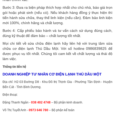
Bước 3: Đưa ra biện pháp thích hợp nhất cho chủ nhà, báo giá trọn
gói hoặc phát sinh (nếu có).
Nếu khách hàng đồng ý thực hiện thì
tiến hành sửa chữa, thay thế linh kiện (nếu cần). Đảm bảo linh kiện
mới 100%, chính hãng và chất lượng.
Bước 4: Cấp phiếu bảo hành và tư vấn cách sử dụng đúng cách,
đúng kỹ thuật để đảm bảo – chất lượng tốt nhất.
Mọi chi tiết về sửa chữa điện lạnh hãy liên hệ với trung tâm sửa
chữa cơ điện lạnh Thủ Dầu Một. Với số hotline 0986839825 để
được phục vụ tốt nhất. Chúng tôi cam kết về chất lượng và thái độ
làm việc.
Thông tin liên hệ
DOANH NGHIỆP TƯ NHÂN CƠ ĐIỆN LẠNH THỦ DẦU MỘT
Địa chỉ: H2-03 Đường D8 - Khu Đô thị Thịnh Gia - Phường Tân Định - Huyện
Bến Cát - Tỉnh Bình Dương.
Điện thoại:
Đặng Thanh Ngân -
038 402 4748
– Bộ phận kinh doanh.
Võ Thị Tuyết Anh -
0973 646 780
– Bộ phận kế toán