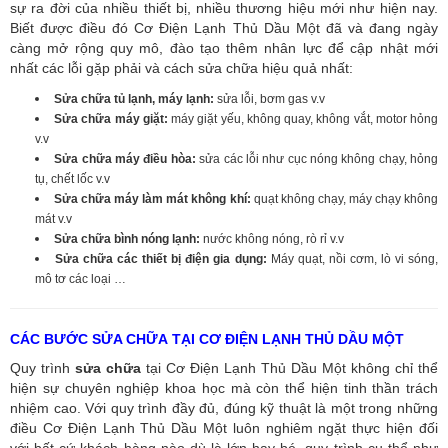
sự ra đời của nhiều thiết bị, nhiều thương hiệu mới như hiện nay.
Biết được điều đó Cơ Điện Lạnh Thủ Dầu Một đã và đang ngày
càng mở rộng quy mô, đào tạo thêm nhân lực để cập nhật mới
nhất các lỗi gặp phải và cách sửa chữa hiệu quả nhất:
Sửa chữa tủ lạnh, máy lạnh:
sửa lỗi, bơm gas v.v
Sửa chữa máy giặt:
máy giặt yếu, không quay, không vắt, motor hỏng
v.v
Sửa chữa máy điều hòa:
sửa các lỗi như cục nóng không chạy, hỏng
tụ, chết lốc v.v
Sửa chữa máy làm mát không khí:
quạt không chạy, máy chạy không
mát v.v
Sửa chữa bình nóng lạnh:
nước không nóng, rò rỉ v.v
Sửa chữa các thiết bị điện gia dụng:
Máy quạt, nồi cơm, lò vi sóng,
mô tơ các loại …
CÁC BƯỚC SỬA CHỮA TẠI CƠ ĐIỆN LẠNH THỦ DẦU MỘT
Quy trình
sửa chữa
tại Cơ Điện Lạnh Thủ Dầu Một không chỉ thể
hiện sự chuyên nghiệp khoa học mà còn thể hiện tinh thần trách
nhiệm cao. Với quy trình đầy đủ, đúng kỹ thuật là một trong những
điều Cơ Điện Lạnh Thủ Dầu Một luôn nghiêm ngặt thực hiện đối