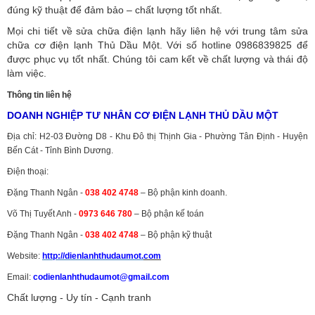
đúng kỹ thuật để đảm bảo – chất lượng tốt nhất.
Mọi chi tiết về sửa chữa điện lạnh hãy liên hệ với trung tâm sửa
chữa cơ điện lạnh Thủ Dầu Một. Với số hotline 0986839825 để
được phục vụ tốt nhất. Chúng tôi cam kết về chất lượng và thái độ
làm việc.
Thông tin liên hệ
DOANH NGHIỆP TƯ NHÂN CƠ ĐIỆN LẠNH THỦ DẦU MỘT
Địa chỉ: H2-03 Đường D8 - Khu Đô thị Thịnh Gia - Phường Tân Định - Huyện
Bến Cát - Tỉnh Bình Dương.
Điện thoại:
Đặng Thanh Ngân -
038 402 4748
– Bộ phận kinh doanh.
Võ Thị Tuyết Anh -
0973 646 780
– Bộ phận kế toán
Đặng Thanh Ngân -
038 402 4748
– Bộ phận kỹ thuật
Website:
http://dienlanhthudaumot.
com
Email:
codienlanhthudaumot@gmail.com
Chất lượng - Uy tín - Cạnh tranh