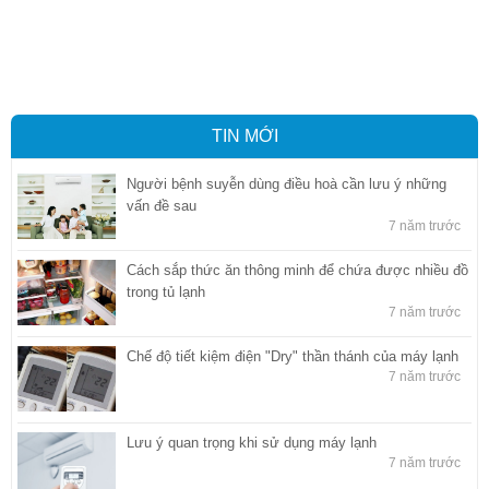
Vận tải hàng hóa
,
Dịch vụ hải quan ở Bình Dương
,
Dịch vụ hải
quan tại Bình Dương
,
Dịch vụ hải quan ở Hồ Chí Minh
,
Dịch vụ khai
báo hải quan tại Hồ Chí Minh
,
Công ty Dịch vụ hải quan ở Bình
Dương
,
Công ty dịch vụ hải quan ở Hồ Chí Minh
TIN MỚI
Người bệnh suyễn dùng điều hoà cần lưu ý những
vấn đề sau
7 năm trước
Cách sắp thức ăn thông minh để chứa được nhiều đồ
trong tủ lạnh
7 năm trước
Chế độ tiết kiệm điện "Dry" thần thánh của máy lạnh
7 năm trước
Lưu ý quan trọng khi sử dụng máy lạnh
7 năm trước