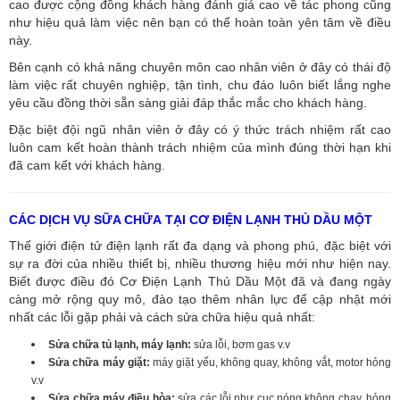
cao được cộng đồng khách hàng đánh giá cao về tác phong cũng
như hiệu quả làm việc nên bạn có thể hoàn toàn yên tâm về điều
này.
Bên cạnh có khả năng chuyên môn cao nhân viên ở đây có thái độ
làm việc rất chuyên nghiệp, tận tình, chu đáo luôn biết lắng nghe
yêu cầu đồng thời sẵn sàng giải đáp thắc mắc cho khách hàng.
Đặc biệt đội ngũ nhân viên ở đây có ý thức trách nhiệm rất cao
luôn cam kết hoàn thành trách nhiệm của mình đúng thời hạn khi
đã cam kết với khách hàng.
CÁC DỊCH VỤ SỮA CHỮA TẠI CƠ ĐIỆN LẠNH THỦ DẦU MỘT
Thế giới điện tử điện lạnh rất đa dạng và phong phú, đặc biệt với
sự ra đời của nhiều thiết bị, nhiều thương hiệu mới như hiện nay.
Biết được điều đó Cơ Điện Lạnh Thủ Dầu Một đã và đang ngày
càng mở rộng quy mô, đào tạo thêm nhân lực để cập nhật mới
nhất các lỗi gặp phải và cách sửa chữa hiệu quả nhất:
Sửa chữa tủ lạnh, máy lạnh:
sửa lỗi, bơm gas v.v
Sửa chữa máy giặt:
máy giặt yếu, không quay, không vắt, motor hỏng
v.v
Sửa chữa máy điều hòa:
sửa các lỗi như cục nóng không chạy, hỏng