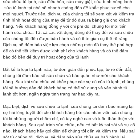
sửa chữa tủ lạnh, sửa điều hòa, sửa máy giặt, sửa bình nóng lạnh
sửa tủ lạnh tại nhà sẽ nhanh chóng đến để khắc phục sự cố cho
mọi người. Trước tiên, dịch vụ của chúng tôi sẽ xem xét và kiểm tra
tình hình hoạt động của máy để từ đó đưa ra bảng giá cho khách
hàng. Nếu khách hàng đồng ý với chi phí đó, chúng tôi mới tiến
hành sửa chữa. Tất cả các vật dụng dùng để thay đổi và sửa chữa
của chúng tôi đều được bảo hành và có thời gian cụ thể rõ ràng.
Dịch vụ sẽ đảm bảo việc lựa chọn những món đồ thay thế phù hợp
để có thể tiết kiệm được kinh phí cho khách hàng và có thể đảm
bảo độ bền để duy trì hoạt động của tủ lạnh
Bất kể là loại tủ lạnh nào, từ đơn giản đến phức tạp, từ rẻ đến đắt,
chúng tôi đảm bảo sẽ sửa chửa và bảo quản như mới cho khách
hàng. Sau khi sửa chữa và khắc phục các sự cố của tủ lạnh, chúng
tôi sẽ hướng dẫn để khách hàng có thể sử dụng và vận hành tủ
lạnh tốt hơn, ngăn ngừa tình trạng hư hao xảy ra.
Đặc biệt, dịch vụ sửa chữa tủ lạnh của chúng tôi đảm bảo mang lại
sự hài lòng tuyệt đối cho khách hàng bởi các nhân viên của chúng
tôi là những người chăm chỉ, có tay nghề cao và luôn thân thiện với
khách hàng. Sau quá trình sửa chữa, nếu có bất kỳ sai sót và sự cố
nào, khách hàng hãy gọi điện để chúng tôi đến và kiểm tra. Nếu sai
sót từ chúng tôi, dịch vụ sẽ đảm bảo sửa chữa và baỏ hành lại