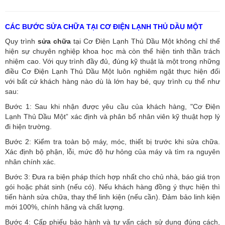
CÁC BƯỚC SỬA CHỮA TẠI CƠ ĐIỆN LẠNH THỦ DẦU MỘT
Quy trình
sửa chữa
tại Cơ Điện Lạnh Thủ Dầu Một không chỉ thể
hiện sự chuyên nghiệp khoa học mà còn thể hiện tinh thần trách
nhiệm cao. Với quy trình đầy đủ, đúng kỹ thuật là một trong những
điều Cơ Điện Lạnh Thủ Dầu Một luôn nghiêm ngặt thực hiện đối
với bất cứ khách hàng nào dù là lớn hay bé, quy trình cụ thể như
sau:
Bước 1: Sau khi nhận được yêu cầu của khách hàng, "Cơ Điện
Lạnh Thủ Dầu Một” xác định và phân bổ nhân viên kỹ thuật hợp lý
đi hiện trường.
Bước 2: Kiểm tra toàn bộ máy, móc, thiết bị trước khi sửa chữa.
Xác định bộ phận, lỗi, mức độ hư hỏng của máy và tìm ra nguyên
nhân chính xác.
Bước 3: Đưa ra biện pháp thích hợp nhất cho chủ nhà, báo giá trọn
gói hoặc phát sinh (nếu có).
Nếu khách hàng đồng ý thực hiện thì
tiến hành sửa chữa, thay thế linh kiện (nếu cần). Đảm bảo linh kiện
mới 100%, chính hãng và chất lượng.
Bước 4: Cấp phiếu bảo hành và tư vấn cách sử dụng đúng cách,