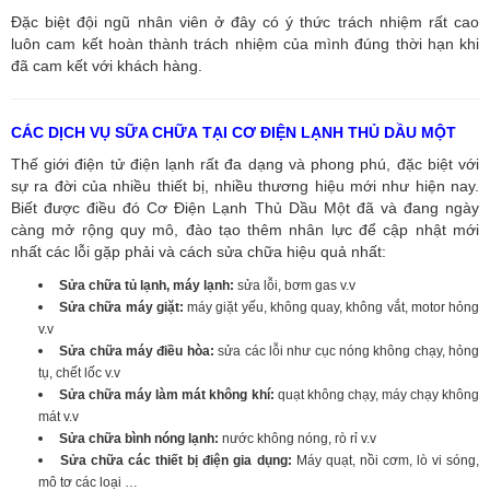
Đặc biệt đội ngũ nhân viên ở đây có ý thức trách nhiệm rất cao
luôn cam kết hoàn thành trách nhiệm của mình đúng thời hạn khi
đã cam kết với khách hàng.
CÁC DỊCH VỤ SỮA CHỮA TẠI CƠ ĐIỆN LẠNH THỦ DẦU MỘT
Thế giới điện tử điện lạnh rất đa dạng và phong phú, đặc biệt với
sự ra đời của nhiều thiết bị, nhiều thương hiệu mới như hiện nay.
Biết được điều đó Cơ Điện Lạnh Thủ Dầu Một đã và đang ngày
càng mở rộng quy mô, đào tạo thêm nhân lực để cập nhật mới
nhất các lỗi gặp phải và cách sửa chữa hiệu quả nhất:
Sửa chữa tủ lạnh, máy lạnh:
sửa lỗi, bơm gas v.v
Sửa chữa máy giặt:
máy giặt yếu, không quay, không vắt, motor hỏng
v.v
Sửa chữa máy điều hòa:
sửa các lỗi như cục nóng không chạy, hỏng
tụ, chết lốc v.v
Sửa chữa máy làm mát không khí:
quạt không chạy, máy chạy không
mát v.v
Sửa chữa bình nóng lạnh:
nước không nóng, rò rỉ v.v
Sửa chữa các thiết bị điện gia dụng:
Máy quạt, nồi cơm, lò vi sóng,
mô tơ các loại …