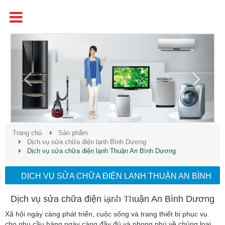
Tên
Chất Lượng - Uy Tín - Giá Cạnh Tranh
Previous
Next
Trang chủ
Sản phẩm
Dịch vụ sửa chữa điện lạnh Bình Dương
Dịch vụ sửa chữa điện lạnh Thuận An Bình Dương
DỊCH VỤ SỬA CHỮA ĐIỆN LẠNH THUẬN AN BÌNH
DƯƠNG
Dịch vụ sửa chữa điện lạnh Thuận An Bình Dương
Xã hội ngày càng phát triển, cuộc sống và trang thiết bị phục vụ
cho nhu cầu hàng ngày càng đầy đủ và phong phú về chủng loại