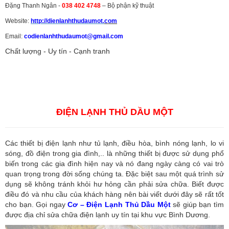
Đặng Thanh Ngân -
038 402 4748
– Bộ phận kỹ thuật
Website:
http://dienlanhthudaumot.
com
Email:
codienlanhthudaumot@gmail.com
Chất lượng - Uy tín - Cạnh tranh
Vận tải hàng hóa
,
Dịch vụ hải quan ở Bình Dương
,
Dịch vụ hải
quan tại Bình Dương
,
Dịch vụ hải quan ở Hồ Chí Minh
,
Dịch vụ khai
báo hải quan tại Hồ Chí Minh
,
Công ty Dịch vụ hải quan ở Bình
Dương
,
Công ty dịch vụ hải quan ở Hồ Chí Minh
ĐIỆN LẠNH THỦ DẦU MỘT
Các thiết bị điện lạnh như tủ lạnh, điều hòa, bình nóng lạnh, lo vi
sóng, đồ điện trong gia đình,.. là những thiết bị được sử dụng phổ
biến trong các gia đình hiện nay và nó đang ngày càng có vai trò
quan trọng trong đời sống chúng ta. Đặc biệt sau một quá trình sử
dụng sẽ không tránh khỏi hư hỏng cần phải sửa chữa. Biết được
điều đó và nhu cầu của khách hàng nên bài viết dưới đây sẽ rất tốt
cho bạn. Gọi ngay
Cơ – Điện Lạnh Thủ Dầu Một
sẽ giúp bạn tìm
được địa chỉ sửa chữa điện lạnh uy tín tại khu vực Bình Dương.