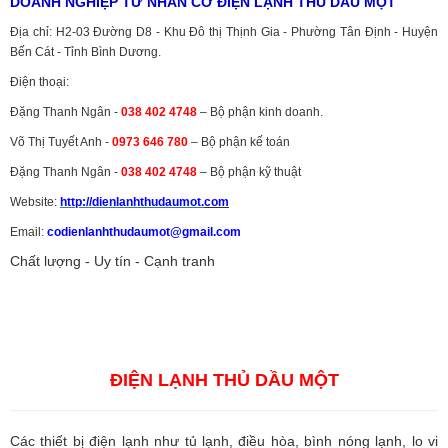
DOANH NGHIỆP TƯ NHÂN CƠ ĐIỆN LẠNH THỦ DẦU MỘT
Địa chỉ: H2-03 Đường D8 - Khu Đô thị Thịnh Gia - Phường Tân Định - Huyện
Bến Cát - Tỉnh Bình Dương.
Điện thoại:
Đặng Thanh Ngân -
038 402 4748
– Bộ phận kinh doanh.
Võ Thị Tuyết Anh -
0973 646 780
– Bộ phận kế toán
Đặng Thanh Ngân -
038 402 4748
– Bộ phận kỹ thuật
Website:
http://dienlanhthudaumot.
com
Email:
codienlanhthudaumot@gmail.com
Chất lượng - Uy tín - Cạnh tranh
Vận tải hàng hóa
,
Dịch vụ hải quan ở Bình Dương
,
Dịch vụ hải
quan tại Bình Dương
,
Dịch vụ hải quan ở Hồ Chí Minh
,
Dịch vụ khai
báo hải quan tại Hồ Chí Minh
,
Công ty Dịch vụ hải quan ở Bình
Dương
,
Công ty dịch vụ hải quan ở Hồ Chí Minh
ĐIỆN LẠNH THỦ DẦU MỘT
Các thiết bị điện lạnh như tủ lạnh, điều hòa, bình nóng lạnh, lo vi