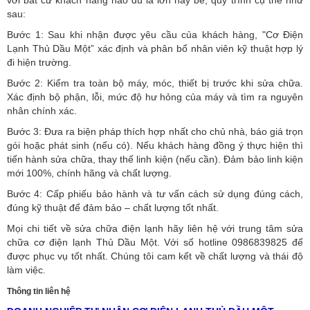
với bất cứ khách hàng nào dù là lớn hay bé, quy trình cụ thể như
sau:
Bước 1: Sau khi nhận được yêu cầu của khách hàng, "Cơ Điện
Lạnh Thủ Dầu Một” xác định và phân bổ nhân viên kỹ thuật hợp lý
đi hiện trường.
Bước 2: Kiểm tra toàn bộ máy, móc, thiết bị trước khi sửa chữa.
Xác định bộ phận, lỗi, mức độ hư hỏng của máy và tìm ra nguyên
nhân chính xác.
Bước 3: Đưa ra biện pháp thích hợp nhất cho chủ nhà, báo giá trọn
gói hoặc phát sinh (nếu có).
Nếu khách hàng đồng ý thực hiện thì
tiến hành sửa chữa, thay thế linh kiện (nếu cần). Đảm bảo linh kiện
mới 100%, chính hãng và chất lượng.
Bước 4: Cấp phiếu bảo hành và tư vấn cách sử dụng đúng cách,
đúng kỹ thuật để đảm bảo – chất lượng tốt nhất.
Mọi chi tiết về sửa chữa điện lạnh hãy liên hệ với trung tâm sửa
chữa cơ điện lạnh Thủ Dầu Một. Với số hotline 0986839825 để
được phục vụ tốt nhất. Chúng tôi cam kết về chất lượng và thái độ
làm việc.
Thông tin liên hệ