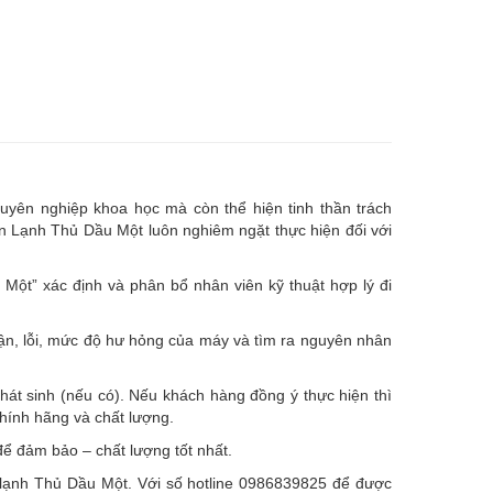
uyên nghiệp khoa học mà còn thể hiện tinh thần trách
ện Lạnh Thủ Dầu Một luôn nghiêm ngặt thực hiện đối với
ột” xác định và phân bổ nhân viên kỹ thuật hợp lý đi
hận, lỗi, mức độ hư hỏng của máy và tìm ra nguyên nhân
hát sinh (nếu có).
Nếu khách hàng đồng ý thực hiện thì
chính hãng và chất lượng.
ể đảm bảo – chất lượng tốt nhất.
ện lạnh Thủ Dầu Một. Với số hotline 0986839825 để được