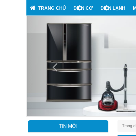
TRANG CHỦ
ĐIỆN CƠ
ĐIỆN LẠNH
M
Previous
TIN MỚI
Trang c