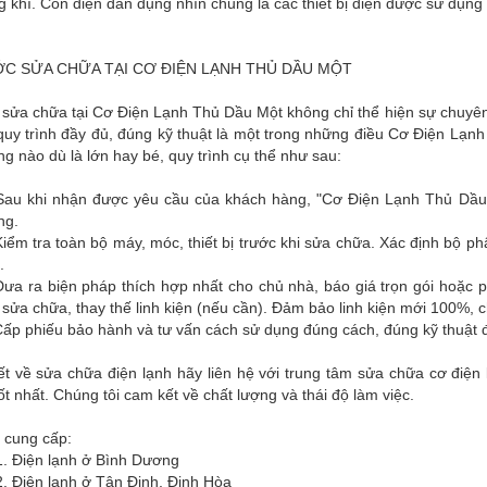
 khí. Còn điện dân dụng nhìn chung là các thiết bị điện được sử dụng 
C SỬA CHỮA TẠI CƠ ĐIỆN LẠNH THỦ DẦU MỘT
 sửa chữa tại Cơ Điện Lạnh Thủ Dầu Một không chỉ thể hiện sự chuyên
quy trình đầy đủ, đúng kỹ thuật là một trong những điều Cơ Điện Lạnh
g nào dù là lớn hay bé, quy trình cụ thể như sau:
Sau khi nhận được yêu cầu của khách hàng, "Cơ Điện Lạnh Thủ Dầu M
ng.
iểm tra toàn bộ máy, móc, thiết bị trước khi sửa chữa. Xác định bộ p
.
ưa ra biện pháp thích hợp nhất cho chủ nhà, báo giá trọn gói hoặc p
 sửa chữa, thay thế linh kiện (nếu cần). Đảm bảo linh kiện mới 100%, 
ấp phiếu bảo hành và tư vấn cách sử dụng đúng cách, đúng kỹ thuật đ
iết về sửa chữa điện lạnh hãy liên hệ với trung tâm sửa chữa cơ đi
ốt nhất. Chúng tôi cam kết về chất lượng và thái độ làm việc.
 cung cấp:
n lạnh ở Bình Dương
 lạnh ở Tân Định, Định Hòa