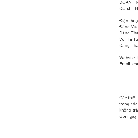
DOANH N
Địa chỉ: 
Điện thoạ
Đặng Vươ
Đặng Tha
Võ Thị Tu
Đặng Tha
Website: 
Email:
co
Các thiết
trong các
không trá
Gọi ngay