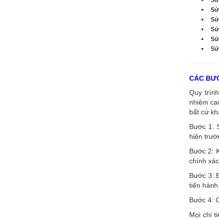
Sử
Sử
Sử
Sử
Sửa
CÁC BƯỚ
Quy trình
nhiệm cao
bất cứ kh
Bước 1: 
hiện trườ
Bước 2: K
chính xác
Bước 3: Đ
tiến hành
Bước 4: C
Mọi chi t