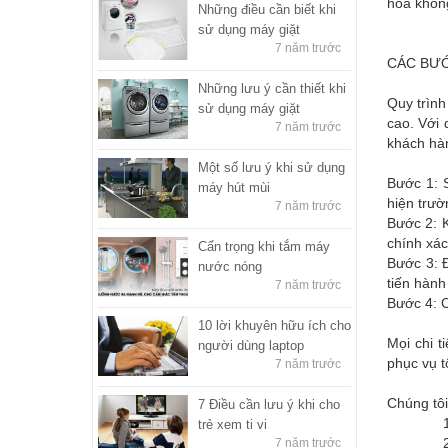
hòa không
Những điều cần biết khi
sử dụng máy giặt
7 năm trước
CÁC BƯỚ
Những lưu ý cần thiết khi
Quy trình
sử dụng máy giặt
cao. Với 
7 năm trước
khách hàn
Một số lưu ý khi sử dụng
Bước 1: 
máy hút mùi
hiện trườ
7 năm trước
Bước 2: K
chính xác
Cẩn trọng khi tắm máy
Bước 3: Đ
nước nóng
tiến hành
7 năm trước
Bước 4: C
10 lời khuyên hữu ích cho
Mọi chi t
người dùng laptop
phục vụ t
7 năm trước
Chúng tôi
7 Điều cần lưu ý khi cho
1. Điệ
trẻ xem ti vi
2. Điện
7 năm trước