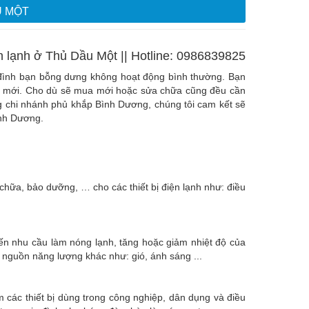
U MỘT
n lạnh ở Thủ Dầu Một || Hotline: 0986839825
ia đình bạn bỗng dưng không hoạt động bình thường. Bạn
cái mới. Cho dù sẽ mua mới hoặc sửa chữa cũng đều cần
ng chi nhánh phủ khắp Bình Dương, chúng tôi cam kết sẽ
ình Dương.
hữa, bảo dưỡng, … cho các thiết bị điện lạnh như: điều
 đến nhu cầu làm nóng lạnh, tăng hoặc giảm nhiệt độ của
c nguồn năng lượng khác như: gió, ánh sáng ...
m các thiết bị dùng trong công nghiệp, dân dụng và điều