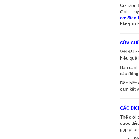
Cơ Điện L
đình …uy 
cơ điện
hàng sự h
SỬA CH
Với đội 
hiệu quả 
Bên cạnh 
cầu đồng 
Đặc biệt 
cam kết v
CÁC DỊC
Thế giới 
được điề
gặp phải 
Sử