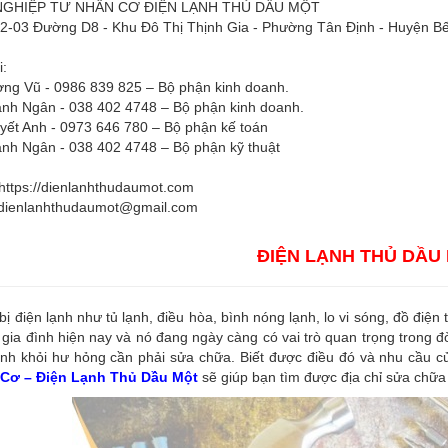
GHIỆP TƯ NHÂN CƠ ĐIỆN LẠNH THỦ DẦU MỘT
H2-03 Đường D8 - Khu Đô Thị Thịnh Gia - Phường Tân Định - Huyện Bế
i:
ng Vũ - 0986 839 825 – Bộ phận kinh doanh.
nh Ngân - 038 402 4748 – Bộ phận kinh doanh.
yết Anh - 0973 646 780 – Bộ phận kế toán
nh Ngân - 038 402 4748 – Bộ phận kỹ thuật
https://dienlanhthudaumot.com
dienlanhthudaumot@gmail.com
ĐIỆN LẠNH THỦ DẦU
 bị điện lạnh như tủ lạnh, điều hòa, bình nóng lạnh, lo vi sóng, đồ điện
 gia đình hiện nay và nó đang ngày càng có vai trò quan trọng trong đ
nh khỏi hư hỏng cần phải sửa chữa. Biết được điều đó và nhu cầu củ
Cơ – Điện Lạnh Thủ Dầu Một
sẽ giúp bạn tìm được địa chỉ sửa chữa 