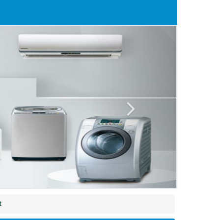
Next
t