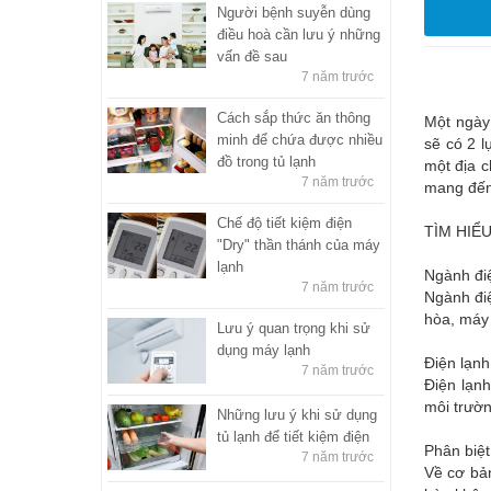
Người bệnh suyễn dùng
điều hoà cần lưu ý những
vấn đề sau
7 năm trước
Cách sắp thức ăn thông
Một ngày 
minh để chứa được nhiều
sẽ có 2 
đồ trong tủ lạnh
một địa c
7 năm trước
mang đến 
Chế độ tiết kiệm điện
TÌM HIỂ
"Dry" thần thánh của máy
lạnh
Ngành điệ
7 năm trước
Ngành điệ
hòa, máy 
Lưu ý quan trọng khi sử
dụng máy lạnh
Điện lạnh
7 năm trước
Điện lạnh
môi trườn
Những lưu ý khi sử dụng
tủ lạnh để tiết kiệm điện
Phân biệt
7 năm trước
Về cơ bản