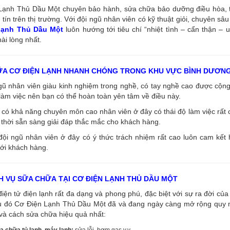
ạnh Thủ Dầu Một chuyên bảo hành, sửa chữa bảo dưỡng điều hòa, tủ l
tín trên thị trường. Với đội ngũ nhân viên có kỹ thuật giỏi, chuyên s
 lạnh Thủ Dầu Một
luôn hướng tới tiêu chí “nhiệt tình – cẩn thận – 
ài lòng nhất.
ỮA CƠ ĐIỆN LẠNH NHANH CHÓNG TRONG KHU VỰC BÌNH DƯƠN
ngũ nhân viên giàu kinh nghiệm trong nghề, có tay nghề cao được cộ
làm việc nên bạn có thể hoàn toàn yên tâm về điều này.
có khả năng chuyên môn cao nhân viên ở đây có thái độ làm việc rất c
thời sẵn sàng giải đáp thắc mắc cho khách hàng.
đội ngũ nhân viên ở đây có ý thức trách nhiệm rất cao luôn cam kết
ới khách hàng.
H VỤ SỮA CHỮA TẠI CƠ ĐIỆN LẠNH THỦ DẦU MỘT
điện tử điện lạnh rất đa dạng và phong phú, đặc biệt với sự ra đời của 
u đó Cơ Điện Lạnh Thủ Dầu Một đã và đang ngày càng mở rộng quy mô
và cách sửa chữa hiệu quả nhất:
a chữa tủ lạnh, máy lạnh:
sửa lỗi, bơm gas v.v