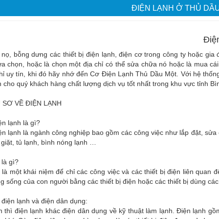
ĐIỆN LẠNH Ở THỦ DẦ
Điệ
nọ, bỗng dưng các thiết bị điện lạnh, điện cơ trong công ty hoặc g
lựa chọn, hoặc là chọn một địa chỉ có thể sửa chữa nó hoặc là mua 
hỉ uy tín, khi đó hãy nhớ đến Cơ Điện Lạnh Thủ Dầu Một. Với hệ thố
cho quý khách hàng chất lượng dịch vụ tốt nhất trong khu vực tỉnh B
U SƠ VỀ ĐIỆN LẠNH
n lạnh là gì?
n lạnh là ngành công nghiệp bao gồm các công việc như lắp đặt, sửa c
giặt, tủ lạnh, bình nóng lạnh …
 là gì?
 là một khái niệm để chỉ các công việc và các thiết bị điện liên quan
g sống của con người bằng các thiết bị điện hoặc các thiết bị dùng cá
 điện lạnh và điện dân dụng:
 thì điện lạnh khác điện dân dụng về kỹ thuật làm lạnh. Điện lạnh gồ