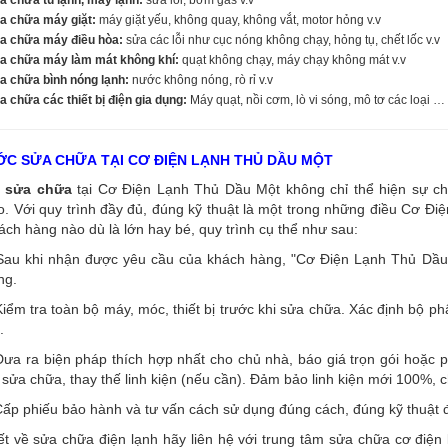
a chữa máy giặt:
máy giặt yếu, không quay, không vắt, motor hỏng v.v
a chữa máy điều hòa:
sửa các lỗi như cục nóng không chạy, hỏng tụ, chết lốc v.v
a chữa máy làm mát không khí:
quạt không chạy, máy chạy không mát v.v
a chữa bình nóng lạnh:
nước không nóng, rò rỉ v.v
 chữa các thiết bị điện gia dụng:
Máy quạt, nồi cơm, lò vi sóng, mô tơ các loại …
C SỬA CHỮA TẠI CƠ ĐIỆN LẠNH THỦ DẦU MỘT
sửa chữa
tại Cơ Điện Lạnh Thủ Dầu Một không chỉ thể hiện sự ch
. Với quy trình đầy đủ, đúng kỹ thuật là một trong những điều Cơ Đi
ách hàng nào dù là lớn hay bé, quy trình cụ thể như sau:
Sau khi nhận được yêu cầu của khách hàng, "Cơ Điện Lạnh Thủ Dầu M
ng.
iểm tra toàn bộ máy, móc, thiết bị trước khi sửa chữa. Xác định bộ p
.
ưa ra biện pháp thích hợp nhất cho chủ nhà, báo giá trọn gói hoặc p
 sửa chữa, thay thế linh kiện (nếu cần). Đảm bảo linh kiện mới 100%, 
ấp phiếu bảo hành và tư vấn cách sử dụng đúng cách, đúng kỹ thuật đ
iết về sửa chữa điện lạnh hãy liên hệ với trung tâm sửa chữa cơ đi