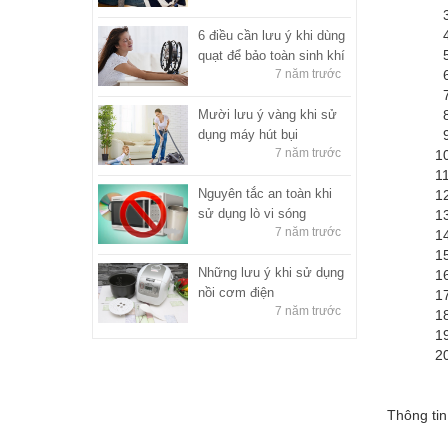
3. Điệ
4. Điệ
6 điều cần lưu ý khi dùng
5. Điệ
quạt để bảo toàn sinh khí
7 năm trước
6. Điệ
7. Điệ
Mười lưu ý vàng khi sử
8. Điệ
dụng máy hút bụi
9. Điệ
7 năm trước
10. Điệ
11. Đi
Nguyên tắc an toàn khi
12. Điệ
sử dụng lò vi sóng
13. Điệ
7 năm trước
14. Điệ
15. Đi
Những lưu ý khi sử dụng
16. Điệ
nồi cơm điện
17. Điệ
7 năm trước
18. Điệ
19. Điệ
20. Điệ
Thông tin