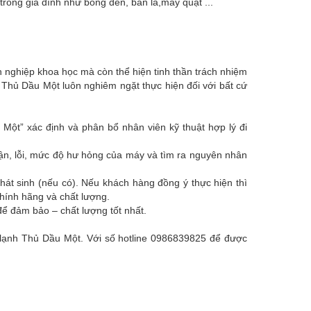
trong gia đình như bóng đèn, bàn là,máy quạt ...
 nghiệp khoa học mà còn thể hiện tinh thần trách nhiệm
 Thủ Dầu Một luôn nghiêm ngặt thực hiện đối với bất cứ
ột” xác định và phân bổ nhân viên kỹ thuật hợp lý đi
hận, lỗi, mức độ hư hỏng của máy và tìm ra nguyên nhân
hát sinh (nếu có). Nếu khách hàng đồng ý thực hiện thì
chính hãng và chất lượng.
ể đảm bảo – chất lượng tốt nhất.
ện lạnh Thủ Dầu Một. Với số hotline 0986839825 để được