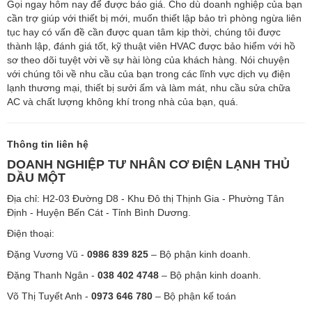
Gọi ngay hôm nay để được báo giá. Cho dù doanh nghiệp của bạn
cần trợ giúp với thiết bị mới, muốn thiết lập bảo trì phòng ngừa liên
tục hay có vấn đề cần được quan tâm kịp thời, chúng tôi được
thành lập, đánh giá tốt, kỹ thuật viên HVAC được bảo hiểm với hồ
sơ theo dõi tuyệt vời về sự hài lòng của khách hàng. Nói chuyện
với chúng tôi về nhu cầu của bạn trong các lĩnh vực dịch vụ điện
lạnh thương mại, thiết bị sưởi ấm và làm mát, nhu cầu sửa chữa
AC và chất lượng không khí trong nhà của bạn, quá.
Thông tin liên hệ
DOANH NGHIỆP TƯ NHÂN CƠ ĐIỆN LẠNH THỦ
DẦU MỘT
Địa chỉ: H2-03 Đường D8 - Khu Đô thị Thịnh Gia - Phường Tân
Định - Huyện Bến Cát - Tỉnh Bình Dương.
Điện thoại:
Đặng Vương Vũ -
0986 839 825
– Bộ phận kinh doanh.
Đặng Thanh Ngân -
038 402 4748
– Bộ phận kinh doanh.
Võ Thị Tuyết Anh -
0973 646 780
– Bộ phận kế toán