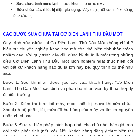
Sửa chữa bình nóng lạnh:
nước không nóng, rò rỉ v.v
Sửa chữa các thiết bị điện gia dụng:
Máy quạt, nồi cơm, lò vi sóng,
mô tơ các loại …
CÁC BƯỚC SỬA CHỮA TẠI CƠ ĐIỆN LẠNH THỦ DẦU MỘT
Quy trình
sửa chữa
tại Cơ Điện Lạnh Thủ Dầu Một không chỉ thể
hiện sự chuyên nghiệp khoa học mà còn thể hiện tinh thần trách
nhiệm cao. Với quy trình đầy đủ, đúng kỹ thuật là một trong những
điều Cơ Điện Lạnh Thủ Dầu Một luôn nghiêm ngặt thực hiện đối
với bất cứ khách hàng nào dù là lớn hay bé, quy trình cụ thể như
sau:
Bước 1: Sau khi nhận được yêu cầu của khách hàng, "Cơ Điện
Lạnh Thủ Dầu Một” xác định và phân bổ nhân viên kỹ thuật hợp lý
đi hiện trường.
Bước 2: Kiểm tra toàn bộ máy, móc, thiết bị trước khi sửa chữa.
Xác định bộ phận, lỗi, mức độ hư hỏng của máy và tìm ra nguyên
nhân chính xác.
Bước 3: Đưa ra biện pháp thích hợp nhất cho chủ nhà, báo giá trọn
gói hoặc phát sinh (nếu có).
Nếu khách hàng đồng ý thực hiện thì