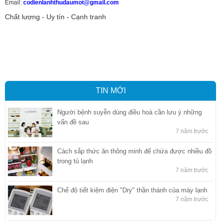
Email:
codienlanhthudaumot@gmail.com
Chất lượng - Uy tín - Cạnh tranh
Vận tải hàng hóa
,
Dịch vụ hải quan ở Bình Dương
,
Dịch vụ hải
quan tại Bình Dương
,
Dịch vụ hải quan ở Hồ Chí Minh
,
Dịch vụ khai
báo hải quan tại Hồ Chí Minh
,
Công ty Dịch vụ hải quan ở Bình
Dương
,
Công ty dịch vụ hải quan ở Hồ Chí Minh
TIN MỚI
Người bệnh suyễn dùng điều hoà cần lưu ý những
vấn đề sau
7 năm trước
Cách sắp thức ăn thông minh để chứa được nhiều đồ
trong tủ lạnh
7 năm trước
Chế độ tiết kiệm điện "Dry" thần thánh của máy lạnh
7 năm trước