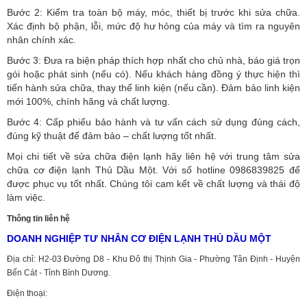
Bước 2: Kiểm tra toàn bộ máy, móc, thiết bị trước khi sửa chữa.
Xác định bộ phận, lỗi, mức độ hư hỏng của máy và tìm ra nguyên
nhân chính xác.
Bước 3: Đưa ra biện pháp thích hợp nhất cho chủ nhà, báo giá trọn
gói hoặc phát sinh (nếu có).
Nếu khách hàng đồng ý thực hiện thì
tiến hành sửa chữa, thay thế linh kiện (nếu cần). Đảm bảo linh kiện
mới 100%, chính hãng và chất lượng.
Bước 4: Cấp phiếu bảo hành và tư vấn cách sử dụng đúng cách,
đúng kỹ thuật để đảm bảo – chất lượng tốt nhất.
Mọi chi tiết về sửa chữa điện lạnh hãy liên hệ với trung tâm sửa
chữa cơ điện lạnh Thủ Dầu Một. Với số hotline 0986839825 để
được phục vụ tốt nhất. Chúng tôi cam kết về chất lượng và thái độ
làm việc.
Thông tin liên hệ
DOANH NGHIỆP TƯ NHÂN CƠ ĐIỆN LẠNH THỦ DẦU MỘT
Địa chỉ: H2-03 Đường D8 - Khu Đô thị Thịnh Gia - Phường Tân Định - Huyện
Bến Cát - Tỉnh Bình Dương.
Điện thoại: