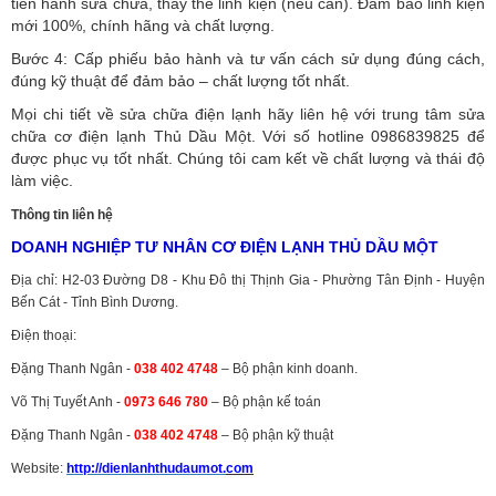
tiến hành sửa chữa, thay thế linh kiện (nếu cần). Đảm bảo linh kiện
mới 100%, chính hãng và chất lượng.
Bước 4: Cấp phiếu bảo hành và tư vấn cách sử dụng đúng cách,
đúng kỹ thuật để đảm bảo – chất lượng tốt nhất.
Mọi chi tiết về sửa chữa điện lạnh hãy liên hệ với trung tâm sửa
chữa cơ điện lạnh Thủ Dầu Một. Với số hotline 0986839825 để
được phục vụ tốt nhất. Chúng tôi cam kết về chất lượng và thái độ
làm việc.
Thông tin liên hệ
DOANH NGHIỆP TƯ NHÂN CƠ ĐIỆN LẠNH THỦ DẦU MỘT
Địa chỉ: H2-03 Đường D8 - Khu Đô thị Thịnh Gia - Phường Tân Định - Huyện
Bến Cát - Tỉnh Bình Dương.
Điện thoại:
Đặng Thanh Ngân -
038 402 4748
– Bộ phận kinh doanh.
Võ Thị Tuyết Anh -
0973 646 780
– Bộ phận kế toán
Đặng Thanh Ngân -
038 402 4748
– Bộ phận kỹ thuật
Website:
http://dienlanhthudaumot.
com