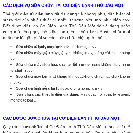
CÁC DỊCH VỤ SỮA CHỮA TẠI CƠ ĐIỆN LẠNH THỦ DẦU MỘT
Thế giới điện tử điện lạnh rất đa dạng và phong phú, đặc biệt với
sự ra đời của nhiều thiết bị, nhiều thương hiệu mới như hiện nay.
Biết được điều đó Cơ Điện Lạnh Thủ Dầu Một đã và đang ngày
càng mở rộng quy mô, đào tạo thêm nhân lực để cập nhật mới
nhất các lỗi gặp phải và cách sửa chữa hiệu quả nhất:
Sửa chữa tủ lạnh, máy lạnh:
sửa lỗi, bơm gas v.v
Sửa chữa máy giặt:
máy giặt yếu, không quay, không vắt, motor hỏng
v.v
Sửa chữa máy điều hòa:
sửa các lỗi như cục nóng không chạy, hỏng
tụ, chết lốc v.v
Sửa chữa máy làm mát không khí:
quạt không chạy, máy chạy không
mát v.v
Sửa chữa bình nóng lạnh:
nước không nóng, rò rỉ v.v
Sửa chữa các thiết bị điện gia dụng:
Máy quạt, nồi cơm, lò vi sóng,
mô tơ các loại …
CÁC BƯỚC SỬA CHỮA TẠI CƠ ĐIỆN LẠNH THỦ DẦU MỘT
Quy trình
sửa chữa
tại Cơ Điện Lạnh Thủ Dầu Một không chỉ thể
hiện sự chuyên nghiệp khoa học mà còn thể hiện tinh thần trách