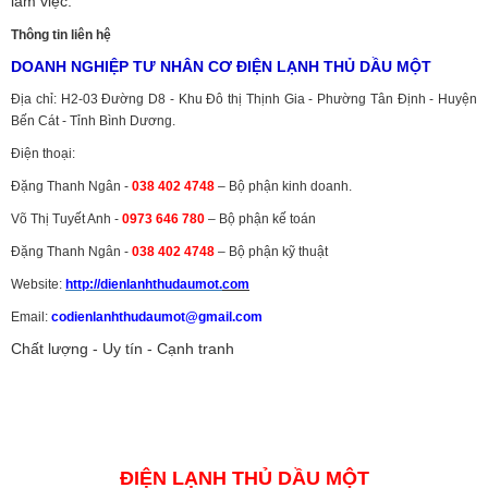
làm việc.
Thông tin liên hệ
DOANH NGHIỆP TƯ NHÂN CƠ ĐIỆN LẠNH THỦ DẦU MỘT
Địa chỉ: H2-03 Đường D8 - Khu Đô thị Thịnh Gia - Phường Tân Định - Huyện
Bến Cát - Tỉnh Bình Dương.
Điện thoại:
Đặng Thanh Ngân -
038 402 4748
– Bộ phận kinh doanh.
Võ Thị Tuyết Anh -
0973 646 780
– Bộ phận kế toán
Đặng Thanh Ngân -
038 402 4748
– Bộ phận kỹ thuật
Website:
http://dienlanhthudaumot.
com
Email:
codienlanhthudaumot@gmail.com
Chất lượng - Uy tín - Cạnh tranh
Vận tải hàng hóa
,
Dịch vụ hải quan ở Bình Dương
,
Dịch vụ hải
quan tại Bình Dương
,
Dịch vụ hải quan ở Hồ Chí Minh
,
Dịch vụ khai
báo hải quan tại Hồ Chí Minh
,
Công ty Dịch vụ hải quan ở Bình
Dương
,
Công ty dịch vụ hải quan ở Hồ Chí Minh
ĐIỆN LẠNH THỦ DẦU MỘT