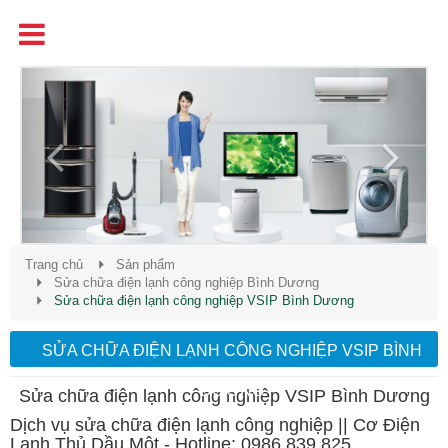
Tên
Chất Lượng - Uy Tín - Giá Cạnh Tranh
Previous
Next
Trang chủ
Sản phẩm
Sửa chữa điện lạnh công nghiệp Bình Dương
Sửa chữa điện lạnh công nghiệp VSIP Bình Dương
SỬA CHỮA ĐIỆN LẠNH CÔNG NGHIỆP VSIP BÌNH
DƯƠNG
Sửa chữa điện lạnh công nghiệp VSIP Bình Dương
Dịch vụ sửa chữa điện lạnh công nghiệp || Cơ Điện
Lạnh Thủ Dầu Một - Hotline: 0986 839 825