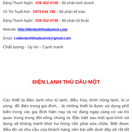
Đặng Thanh Ngân -
038 402 4748
– Bộ phận kinh doanh.
Võ Thị Tuyết Anh -
0973 646 780
– Bộ phận kế toán
Đặng Thanh Ngân -
038 402 4748
– Bộ phận kỹ thuật
Website:
http://dienlanhthudaumot.
com
Email:
codienlanhthudaumot@gmail.com
Chất lượng - Uy tín - Cạnh tranh
Vận tải hàng hóa
,
Dịch vụ hải quan ở Bình Dương
,
Dịch vụ hải
quan tại Bình Dương
,
Dịch vụ hải quan ở Hồ Chí Minh
,
Dịch vụ khai
báo hải quan tại Hồ Chí Minh
,
Công ty Dịch vụ hải quan ở Bình
Dương
,
Công ty dịch vụ hải quan ở Hồ Chí Minh
ĐIỆN LẠNH THỦ DẦU MỘT
Các thiết bị điện lạnh như tủ lạnh, điều hòa, bình nóng lạnh, lo vi
sóng, đồ điện trong gia đình,.. là những thiết bị được sử dụng phổ
biến trong các gia đình hiện nay và nó đang ngày càng có vai trò
quan trọng trong đời sống chúng ta. Đặc biệt sau một quá trình sử
dụng sẽ không tránh khỏi hư hỏng cần phải sửa chữa. Biết được
điều đó và nhu cầu của khách hàng nên bài viết dưới đây sẽ rất tốt