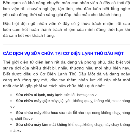
Bên cạnh có khả năng chuyên môn cao nhân viên ở đây có thái độ
làm việc rất chuyên nghiệp, tận tình, chu đáo luôn biết lắng nghe
yêu cầu đồng thời sẵn sàng giải đáp thắc mắc cho khách hàng.
Đặc biệt đội ngũ nhân viên ở đây có ý thức trách nhiệm rất cao
luôn cam kết hoàn thành trách nhiệm của mình đúng thời hạn khi
đã cam kết với khách hàng.
CÁC DỊCH VỤ SỮA CHỮA TẠI CƠ ĐIỆN LẠNH THỦ DẦU MỘT
Thế giới điện tử điện lạnh rất đa dạng và phong phú, đặc biệt với
sự ra đời của nhiều thiết bị, nhiều thương hiệu mới như hiện nay.
Biết được điều đó Cơ Điện Lạnh Thủ Dầu Một đã và đang ngày
càng mở rộng quy mô, đào tạo thêm nhân lực để cập nhật mới
nhất các lỗi gặp phải và cách sửa chữa hiệu quả nhất:
Sửa chữa tủ lạnh, máy lạnh:
sửa lỗi, bơm gas v.v
Sửa chữa máy giặt:
máy giặt yếu, không quay, không vắt, motor hỏng
v.v
Sửa chữa máy điều hòa:
sửa các lỗi như cục nóng không chạy, hỏng
tụ, chết lốc v.v
Sửa chữa máy làm mát không khí:
quạt không chạy, máy chạy không
mát v.v