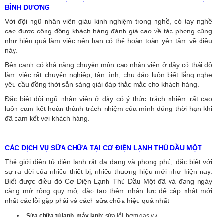
BÌNH DƯƠNG
Với đội ngũ nhân viên giàu kinh nghiệm trong nghề, có tay nghề
cao được cộng đồng khách hàng đánh giá cao về tác phong cũng
như hiệu quả làm việc nên bạn có thể hoàn toàn yên tâm về điều
này.
Bên cạnh có khả năng chuyên môn cao nhân viên ở đây có thái độ
làm việc rất chuyên nghiệp, tận tình, chu đáo luôn biết lắng nghe
yêu cầu đồng thời sẵn sàng giải đáp thắc mắc cho khách hàng.
Đặc biệt đội ngũ nhân viên ở đây có ý thức trách nhiệm rất cao
luôn cam kết hoàn thành trách nhiệm của mình đúng thời hạn khi
đã cam kết với khách hàng.
CÁC DỊCH VỤ SỮA CHỮA TẠI CƠ ĐIỆN LẠNH THỦ DẦU MỘT
Thế giới điện tử điện lạnh rất đa dạng và phong phú, đặc biệt với
sự ra đời của nhiều thiết bị, nhiều thương hiệu mới như hiện nay.
Biết được điều đó Cơ Điện Lạnh Thủ Dầu Một đã và đang ngày
càng mở rộng quy mô, đào tạo thêm nhân lực để cập nhật mới
nhất các lỗi gặp phải và cách sửa chữa hiệu quả nhất:
Sửa chữa tủ lạnh, máy lạnh:
sửa lỗi, bơm gas v.v