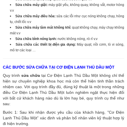
Sửa chữa máy giặt:
máy giặt yếu, không quay, không vắt, motor hỏng
v.v
Sửa chữa máy điều hòa:
sửa các lỗi như cục nóng không chạy, hỏng
tụ, chết lốc v.v
Sửa chữa máy làm mát không khí:
quạt không chạy, máy chạy không
mát v.v
Sửa chữa bình nóng lạnh:
nước không nóng, rò rỉ v.v
Sửa chữa các thiết bị điện gia dụng:
Máy quạt, nồi cơm, lò vi sóng,
mô tơ các loại …
CÁC BƯỚC SỬA CHỮA TẠI CƠ ĐIỆN LẠNH THỦ DẦU MỘT
Quy trình
sửa chữa
tại Cơ Điện Lạnh Thủ Dầu Một không chỉ thể
hiện sự chuyên nghiệp khoa học mà còn thể hiện tinh thần trách
nhiệm cao. Với quy trình đầy đủ, đúng kỹ thuật là một trong những
điều Cơ Điện Lạnh Thủ Dầu Một luôn nghiêm ngặt thực hiện đối
với bất cứ khách hàng nào dù là lớn hay bé, quy trình cụ thể như
sau:
Bước 1: Sau khi nhận được yêu cầu của khách hàng, "Cơ Điện
Lạnh Thủ Dầu Một” xác định và phân bổ nhân viên kỹ thuật hợp lý
đi hiện trường.