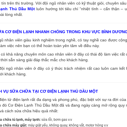
tín trên thị trường. Với đội ngũ nhân viên có kỹ thuật giỏi, chuyên s
 lạnh Thủ Dầu Một
luôn hướng tới tiêu chí “nhiệt tình – cẩn thận – 
ài lòng nhất.
ỮA CƠ ĐIỆN LẠNH NHANH CHÓNG TRONG KHU VỰC BÌNH DƯƠN
ngũ nhân viên giàu kinh nghiệm trong nghề, có tay nghề cao được cộ
làm việc nên bạn có thể hoàn toàn yên tâm về điều này.
có khả năng chuyên môn cao nhân viên ở đây có thái độ làm việc rất c
thời sẵn sàng giải đáp thắc mắc cho khách hàng.
đội ngũ nhân viên ở đây có ý thức trách nhiệm rất cao luôn cam kết
ới khách hàng.
H VỤ SỮA CHỮA TẠI CƠ ĐIỆN LẠNH THỦ DẦU MỘT
điện tử điện lạnh rất đa dạng và phong phú, đặc biệt với sự ra đời của 
u đó Cơ Điện Lạnh Thủ Dầu Một đã và đang ngày càng mở rộng quy mô
và cách sửa chữa hiệu quả nhất:
a chữa tủ lạnh, máy lạnh:
sửa lỗi, bơm gas v.v
a chữa máy giặt:
máy giặt yếu, không quay, không vắt, motor hỏng v.v