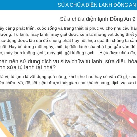
SỬA CHỮA ĐIỆN LẠNH ĐỒNG AN
Sửa chữa điện lạnh Đồng An 2
ày càng phát triển, cuộc sống và trang thiết bị phục vụ cho nhu cầu 
lượng. Tủ lạnh, máy lạnh, máy giặt được xem là những vật dụng thiết 
 sử dụng được lâu dài để chúng phát huy hết hiệu quả thì chúng ta cần 
uất. Hay bỗ dưng một ngày, thiết bị điện lạnh của nhà bạn gắp vấn đề:
, máy lạnh không lạnh, máy giặt gặt không sạch... Hiệu được điều đó, d
bạn nên sử dụng dịch vụ sửa chữa tủ lạnh, sửa điều hòa
nh sửa tủ lạnh tại nhà?
là vì, tủ lạnh là vật dụng quá nặng, khi bị hư hao hay có vấn đề gì, ch
ửa chữa. Và, để tiết kiệm được thời gian cho khách hàng, dịch vụ sửa tủ