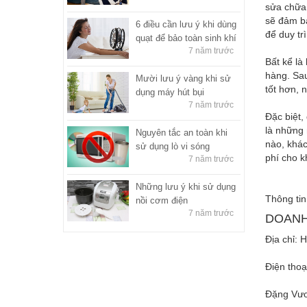
sửa chữa.
sẽ đảm bả
6 điều cần lưu ý khi dùng
để duy tr
quạt để bảo toàn sinh khí
7 năm trước
Bất kể là
hàng. Sau
Mười lưu ý vàng khi sử
tốt hơn, 
dụng máy hút bụi
7 năm trước
Đặc biệt,
là những 
Nguyên tắc an toàn khi
nào, khác
sử dụng lò vi sóng
phí cho 
7 năm trước
Những lưu ý khi sử dụng
Thông tin
nồi cơm điện
7 năm trước
DOANH
Địa chỉ: 
Điện thoạ
Đặng Vươ