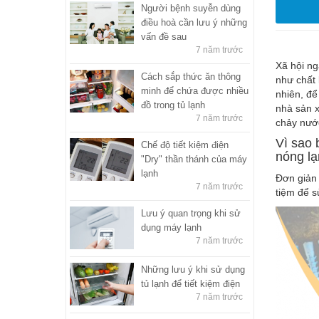
Người bệnh suyễn dùng
điều hoà cần lưu ý những
vấn đề sau
7 năm trước
Xã hội ng
Cách sắp thức ăn thông
như chất 
minh để chứa được nhiều
nhiên, để
đồ trong tủ lạnh
nhà sản x
7 năm trước
chảy nước
Vì sao 
Chế độ tiết kiệm điện
nóng lạ
"Dry" thần thánh của máy
lạnh
Đơn giản 
7 năm trước
tiệm để s
Lưu ý quan trọng khi sử
dụng máy lạnh
7 năm trước
Những lưu ý khi sử dụng
tủ lạnh để tiết kiệm điện
7 năm trước