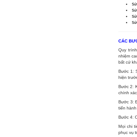
Sử
Sử
Sử
Sửa
CÁC BƯỚ
Quy trình
nhiệm cao
bất cứ kh
Bước 1: 
hiện trườ
Bước 2: K
chính xác
Bước 3: Đ
tiến hành
Bước 4: C
Mọi chi t
phục vụ t