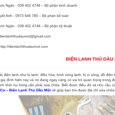
nh Ngân - 038 402 4748 – Bộ phận kinh doanh.
yết Anh - 0973 646 780 – Bộ phận kế toán
nh Ngân - 038 402 4748 – Bộ phận kỹ thuật
dienlanhthudaumot@gmail.com
http://dienlanhthudaumot.com
ĐIỆN LẠNH THỦ DẦU
 bị điện lạnh như tủ lạnh, điều hòa, bình nóng lạnh, lo vi sóng, đồ điện
 gia đình hiện nay và nó đang ngày càng có vai trò quan trọng trong đ
nh khỏi hư hỏng cần phải sửa chữa. Biết được điều đó và nhu cầu củ
Cơ – Điện Lạnh Thủ Dầu Một
sẽ giúp bạn tìm được địa chỉ sửa chữa 