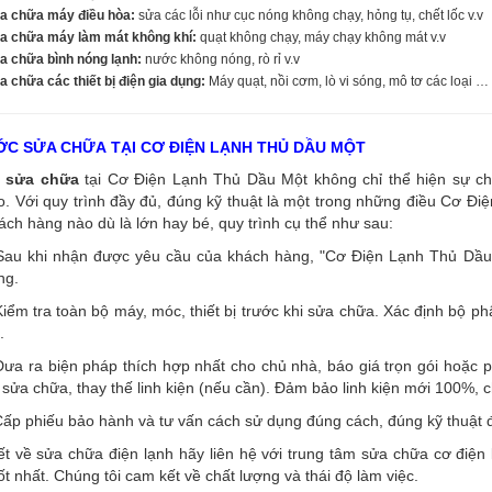
a chữa máy điều hòa:
sửa các lỗi như cục nóng không chạy, hỏng tụ, chết lốc v.v
a chữa máy làm mát không khí:
quạt không chạy, máy chạy không mát v.v
a chữa bình nóng lạnh:
nước không nóng, rò rỉ v.v
 chữa các thiết bị điện gia dụng:
Máy quạt, nồi cơm, lò vi sóng, mô tơ các loại …
C SỬA CHỮA TẠI CƠ ĐIỆN LẠNH THỦ DẦU MỘT
sửa chữa
tại Cơ Điện Lạnh Thủ Dầu Một không chỉ thể hiện sự ch
. Với quy trình đầy đủ, đúng kỹ thuật là một trong những điều Cơ Đi
ách hàng nào dù là lớn hay bé, quy trình cụ thể như sau:
Sau khi nhận được yêu cầu của khách hàng, "Cơ Điện Lạnh Thủ Dầu M
ng.
iểm tra toàn bộ máy, móc, thiết bị trước khi sửa chữa. Xác định bộ p
.
ưa ra biện pháp thích hợp nhất cho chủ nhà, báo giá trọn gói hoặc p
 sửa chữa, thay thế linh kiện (nếu cần). Đảm bảo linh kiện mới 100%, 
ấp phiếu bảo hành và tư vấn cách sử dụng đúng cách, đúng kỹ thuật đ
iết về sửa chữa điện lạnh hãy liên hệ với trung tâm sửa chữa cơ đi
ốt nhất. Chúng tôi cam kết về chất lượng và thái độ làm việc.