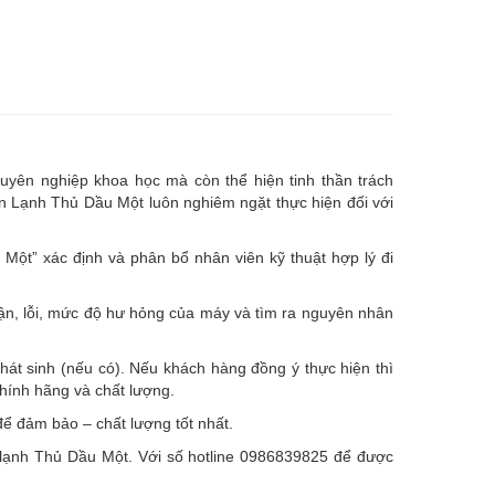
uyên nghiệp khoa học mà còn thể hiện tinh thần trách
ện Lạnh Thủ Dầu Một luôn nghiêm ngặt thực hiện đối với
ột” xác định và phân bổ nhân viên kỹ thuật hợp lý đi
hận, lỗi, mức độ hư hỏng của máy và tìm ra nguyên nhân
hát sinh (nếu có).
Nếu khách hàng đồng ý thực hiện thì
chính hãng và chất lượng.
ể đảm bảo – chất lượng tốt nhất.
ện lạnh Thủ Dầu Một. Với số hotline 0986839825 để được