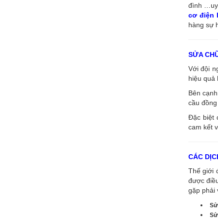
đình …uy 
cơ điện
hàng sự h
SỬA CH
Với đội 
hiệu quả 
Bên cạnh 
cầu đồng 
Đặc biệt 
cam kết v
CÁC DỊC
Thế giới 
được điề
gặp phải 
Sử
Sử