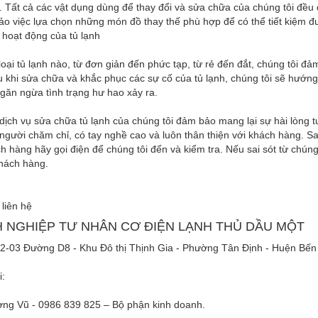
 Tất cả các vật dụng dùng để thay đổi và sửa chữa của chúng tôi đều 
o việc lựa chọn những món đồ thay thế phù hợp để có thể tiết kiệm 
ì hoạt động của tủ lạnh
 loại tủ lạnh nào, từ đơn giản đến phức tạp, từ rẻ đến đắt, chúng tôi
 khi sửa chữa và khắc phục các sự cố của tủ lạnh, chúng tôi sẽ hướn
ngăn ngừa tình trạng hư hao xảy ra.
 dịch vụ sửa chữa tủ lạnh của chúng tôi đảm bảo mang lại sự hài lòng 
người chăm chỉ, có tay nghề cao và luôn thân thiện với khách hàng. Sa
h hàng hãy gọi điện để chúng tôi đến và kiểm tra. Nếu sai sót từ chún
khách hàng.
 liên hệ
 NGHIỆP TƯ NHÂN CƠ ĐIỆN LẠNH THỦ DẦU MỘT
H2-03 Đường D8 - Khu Đô thị Thịnh Gia - Phường Tân Định - Huện Bến
i:
ng Vũ - 0986 839 825 – Bộ phận kinh doanh.