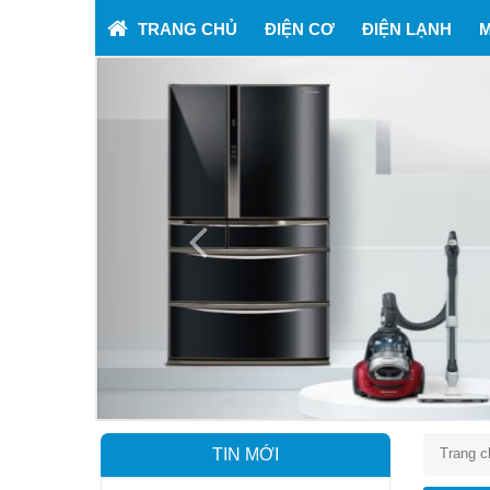
TRANG CHỦ
ĐIỆN CƠ
ĐIỆN LẠNH
M
Previous
TIN MỚI
Trang c