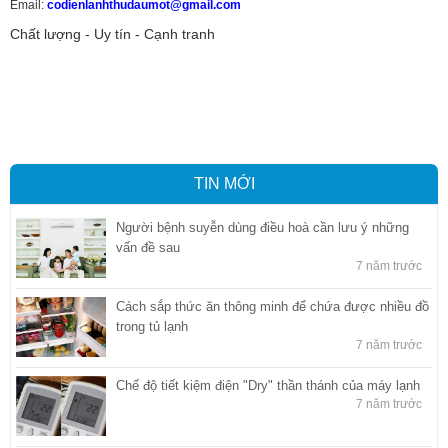
Email:
codienlanhthudaumot@gmail.com
Chất lượng - Uy tín - Cạnh tranh
Vận tải hàng hóa
,
Dịch vụ hải quan ở Bình Dương
,
Dịch vụ hải
quan tại Bình Dương
,
Dịch vụ hải quan ở Hồ Chí Minh
,
Dịch vụ khai
báo hải quan tại Hồ Chí Minh
,
Công ty Dịch vụ hải quan ở Bình
Dương
,
Công ty dịch vụ hải quan ở Hồ Chí Minh
TIN MỚI
Người bệnh suyễn dùng điều hoà cần lưu ý những
vấn đề sau
7 năm trước
Cách sắp thức ăn thông minh để chứa được nhiều đồ
trong tủ lạnh
7 năm trước
Chế độ tiết kiệm điện "Dry" thần thánh của máy lạnh
7 năm trước