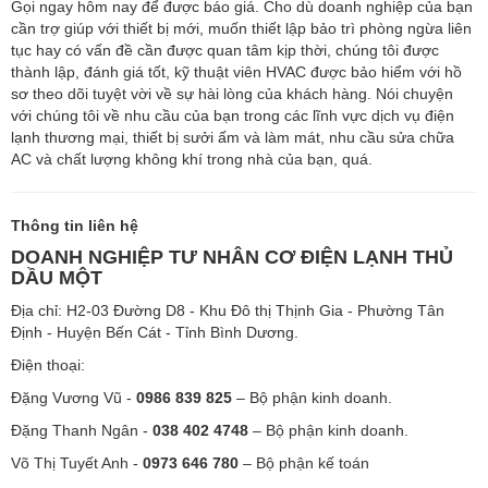
Gọi ngay hôm nay để được báo giá. Cho dù doanh nghiệp của bạn
cần trợ giúp với thiết bị mới, muốn thiết lập bảo trì phòng ngừa liên
tục hay có vấn đề cần được quan tâm kịp thời, chúng tôi được
thành lập, đánh giá tốt, kỹ thuật viên HVAC được bảo hiểm với hồ
sơ theo dõi tuyệt vời về sự hài lòng của khách hàng. Nói chuyện
với chúng tôi về nhu cầu của bạn trong các lĩnh vực dịch vụ điện
lạnh thương mại, thiết bị sưởi ấm và làm mát, nhu cầu sửa chữa
AC và chất lượng không khí trong nhà của bạn, quá.
Thông tin liên hệ
DOANH NGHIỆP TƯ NHÂN CƠ ĐIỆN LẠNH THỦ
DẦU MỘT
Địa chỉ: H2-03 Đường D8 - Khu Đô thị Thịnh Gia - Phường Tân
Định - Huyện Bến Cát - Tỉnh Bình Dương.
Điện thoại:
Đặng Vương Vũ -
0986 839 825
– Bộ phận kinh doanh.
Đặng Thanh Ngân -
038 402 4748
– Bộ phận kinh doanh.
Võ Thị Tuyết Anh -
0973 646 780
– Bộ phận kế toán