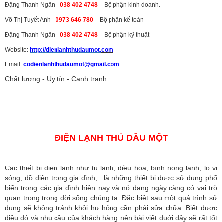
Đặng Thanh Ngân -
038 402 4748
– Bộ phận kinh doanh.
Võ Thị Tuyết Anh -
0973 646 780
– Bộ phận kế toán
Đặng Thanh Ngân -
038 402 4748
– Bộ phận kỹ thuật
Website:
http://dienlanhthudaumot.
com
Email:
codienlanhthudaumot@gmail.com
Chất lượng - Uy tín - Cạnh tranh
Vận tải hàng hóa
,
Dịch vụ hải quan ở Bình Dương
,
Dịch vụ hải
quan tại Bình Dương
,
Dịch vụ hải quan ở Hồ Chí Minh
,
Dịch vụ khai
báo hải quan tại Hồ Chí Minh
,
Công ty Dịch vụ hải quan ở Bình
Dương
,
Công ty dịch vụ hải quan ở Hồ Chí Minh
ĐIỆN LẠNH THỦ DẦU MỘT
Các thiết bị điện lạnh như tủ lạnh, điều hòa, bình nóng lạnh, lo vi
sóng, đồ điện trong gia đình,.. là những thiết bị được sử dụng phổ
biến trong các gia đình hiện nay và nó đang ngày càng có vai trò
quan trọng trong đời sống chúng ta. Đặc biệt sau một quá trình sử
dụng sẽ không tránh khỏi hư hỏng cần phải sửa chữa. Biết được
điều đó và nhu cầu của khách hàng nên bài viết dưới đây sẽ rất tốt