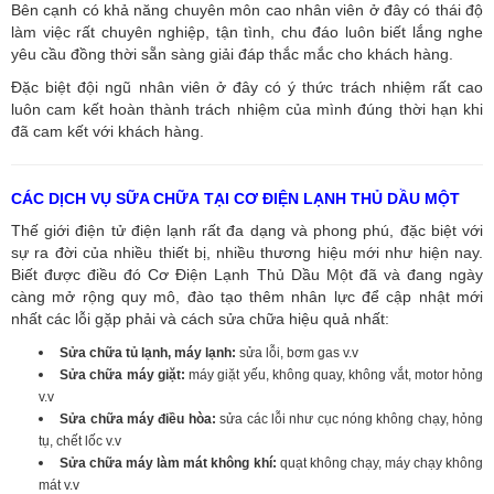
Bên cạnh có khả năng chuyên môn cao nhân viên ở đây có thái độ
làm việc rất chuyên nghiệp, tận tình, chu đáo luôn biết lắng nghe
yêu cầu đồng thời sẵn sàng giải đáp thắc mắc cho khách hàng.
Đặc biệt đội ngũ nhân viên ở đây có ý thức trách nhiệm rất cao
luôn cam kết hoàn thành trách nhiệm của mình đúng thời hạn khi
đã cam kết với khách hàng.
CÁC DỊCH VỤ SỮA CHỮA TẠI CƠ ĐIỆN LẠNH THỦ DẦU MỘT
Thế giới điện tử điện lạnh rất đa dạng và phong phú, đặc biệt với
sự ra đời của nhiều thiết bị, nhiều thương hiệu mới như hiện nay.
Biết được điều đó Cơ Điện Lạnh Thủ Dầu Một đã và đang ngày
càng mở rộng quy mô, đào tạo thêm nhân lực để cập nhật mới
nhất các lỗi gặp phải và cách sửa chữa hiệu quả nhất:
Sửa chữa tủ lạnh, máy lạnh:
sửa lỗi, bơm gas v.v
Sửa chữa máy giặt:
máy giặt yếu, không quay, không vắt, motor hỏng
v.v
Sửa chữa máy điều hòa:
sửa các lỗi như cục nóng không chạy, hỏng
tụ, chết lốc v.v
Sửa chữa máy làm mát không khí:
quạt không chạy, máy chạy không
mát v.v