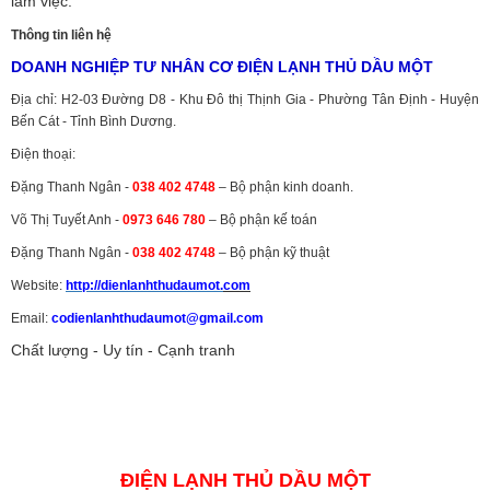
làm việc.
Thông tin liên hệ
DOANH NGHIỆP TƯ NHÂN CƠ ĐIỆN LẠNH THỦ DẦU MỘT
Địa chỉ: H2-03 Đường D8 - Khu Đô thị Thịnh Gia - Phường Tân Định - Huyện
Bến Cát - Tỉnh Bình Dương.
Điện thoại:
Đặng Thanh Ngân -
038 402 4748
– Bộ phận kinh doanh.
Võ Thị Tuyết Anh -
0973 646 780
– Bộ phận kế toán
Đặng Thanh Ngân -
038 402 4748
– Bộ phận kỹ thuật
Website:
http://dienlanhthudaumot.
com
Email:
codienlanhthudaumot@gmail.com
Chất lượng - Uy tín - Cạnh tranh
Vận tải hàng hóa
,
Dịch vụ hải quan ở Bình Dương
,
Dịch vụ hải
quan tại Bình Dương
,
Dịch vụ hải quan ở Hồ Chí Minh
,
Dịch vụ khai
báo hải quan tại Hồ Chí Minh
,
Công ty Dịch vụ hải quan ở Bình
Dương
,
Công ty dịch vụ hải quan ở Hồ Chí Minh
ĐIỆN LẠNH THỦ DẦU MỘT