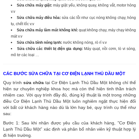
Sửa chữa máy giặt:
máy giặt yếu, không quay, không vắt, motor hỏng
v.v
Sửa chữa máy điều hòa:
sửa các lỗi như cục nóng không chạy, hỏng
tụ, chết lốc v.v
Sửa chữa máy làm mát không khí:
quạt không chạy, máy chạy không
mát v.v
Sửa chữa bình nóng lạnh:
nước không nóng, rò rỉ v.v
Sửa chữa các thiết bị điện gia dụng:
Máy quạt, nồi cơm, lò vi sóng,
mô tơ các loại …
CÁC BƯỚC SỬA CHỮA TẠI CƠ ĐIỆN LẠNH THỦ DẦU MỘT
Quy trình
sửa chữa
tại Cơ Điện Lạnh Thủ Dầu Một không chỉ thể
hiện sự chuyên nghiệp khoa học mà còn thể hiện tinh thần trách
nhiệm cao. Với quy trình đầy đủ, đúng kỹ thuật là một trong những
điều Cơ Điện Lạnh Thủ Dầu Một luôn nghiêm ngặt thực hiện đối
với bất cứ khách hàng nào dù là lớn hay bé, quy trình cụ thể như
sau:
Bước 1: Sau khi nhận được yêu cầu của khách hàng, "Cơ Điện
Lạnh Thủ Dầu Một” xác định và phân bổ nhân viên kỹ thuật hợp lý
đi hiện trường.