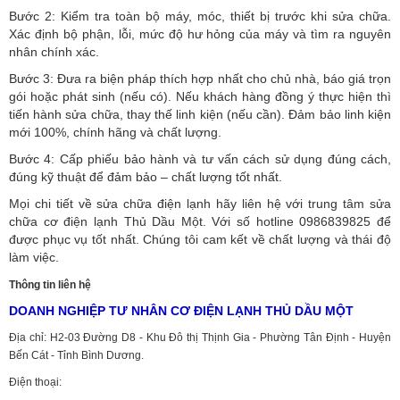
Bước 2: Kiểm tra toàn bộ máy, móc, thiết bị trước khi sửa chữa.
Xác định bộ phận, lỗi, mức độ hư hỏng của máy và tìm ra nguyên
nhân chính xác.
Bước 3: Đưa ra biện pháp thích hợp nhất cho chủ nhà, báo giá trọn
gói hoặc phát sinh (nếu có).
Nếu khách hàng đồng ý thực hiện thì
tiến hành sửa chữa, thay thế linh kiện (nếu cần). Đảm bảo linh kiện
mới 100%, chính hãng và chất lượng.
Bước 4: Cấp phiếu bảo hành và tư vấn cách sử dụng đúng cách,
đúng kỹ thuật để đảm bảo – chất lượng tốt nhất.
Mọi chi tiết về sửa chữa điện lạnh hãy liên hệ với trung tâm sửa
chữa cơ điện lạnh Thủ Dầu Một. Với số hotline 0986839825 để
được phục vụ tốt nhất. Chúng tôi cam kết về chất lượng và thái độ
làm việc.
Thông tin liên hệ
DOANH NGHIỆP TƯ NHÂN CƠ ĐIỆN LẠNH THỦ DẦU MỘT
Địa chỉ: H2-03 Đường D8 - Khu Đô thị Thịnh Gia - Phường Tân Định - Huyện
Bến Cát - Tỉnh Bình Dương.
Điện thoại: