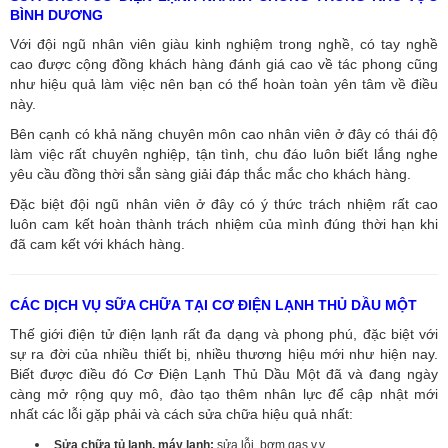
BÌNH DƯƠNG
Với đội ngũ nhân viên giàu kinh nghiệm trong nghề, có tay nghề
cao được cộng đồng khách hàng đánh giá cao về tác phong cũng
như hiệu quả làm việc nên bạn có thể hoàn toàn yên tâm về điều
này.
Bên cạnh có khả năng chuyên môn cao nhân viên ở đây có thái độ
làm việc rất chuyên nghiệp, tận tình, chu đáo luôn biết lắng nghe
yêu cầu đồng thời sẵn sàng giải đáp thắc mắc cho khách hàng.
Đặc biệt đội ngũ nhân viên ở đây có ý thức trách nhiệm rất cao
luôn cam kết hoàn thành trách nhiệm của mình đúng thời hạn khi
đã cam kết với khách hàng.
CÁC DỊCH VỤ SỮA CHỮA TẠI CƠ ĐIỆN LẠNH THỦ DẦU MỘT
Thế giới điện tử điện lạnh rất đa dạng và phong phú, đặc biệt với
sự ra đời của nhiều thiết bị, nhiều thương hiệu mới như hiện nay.
Biết được điều đó Cơ Điện Lạnh Thủ Dầu Một đã và đang ngày
càng mở rộng quy mô, đào tạo thêm nhân lực để cập nhật mới
nhất các lỗi gặp phải và cách sửa chữa hiệu quả nhất:
Sửa chữa tủ lạnh, máy lạnh:
sửa lỗi, bơm gas v.v