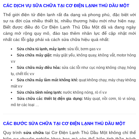
CÁC DỊCH VỤ SỮA CHỮA TẠI CƠ ĐIỆN LẠNH THỦ DẦU MỘT
Thế giới điện tử điện lạnh rất đa dạng và phong phú, đặc biệt với
sự ra đời của nhiều thiết bị, nhiều thương hiệu mới như hiện nay.
Biết được điều đó Cơ Điện Lạnh Thủ Dầu Một đã và đang ngày
càng mở rộng quy mô, đào tạo thêm nhân lực để cập nhật mới
nhất các lỗi gặp phải và cách sửa chữa hiệu quả nhất:
Sửa chữa tủ lạnh, máy lạnh:
sửa lỗi, bơm gas v.v
Sửa chữa máy giặt:
máy giặt yếu, không quay, không vắt, motor hỏng
v.v
Sửa chữa máy điều hòa:
sửa các lỗi như cục nóng không chạy, hỏng
tụ, chết lốc v.v
Sửa chữa máy làm mát không khí:
quạt không chạy, máy chạy không
mát v.v
Sửa chữa bình nóng lạnh:
nước không nóng, rò rỉ v.v
Sửa chữa các thiết bị điện gia dụng:
Máy quạt, nồi cơm, lò vi sóng,
mô tơ các loại …
CÁC BƯỚC SỬA CHỮA TẠI CƠ ĐIỆN LẠNH THỦ DẦU MỘT
Quy trình
sửa chữa
tại Cơ Điện Lạnh Thủ Dầu Một không chỉ thể
hiện sự chuyên nghiệp khoa học mà còn thể hiện tinh thần trách