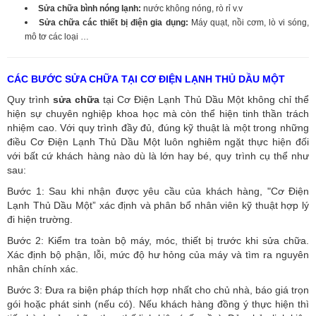
Sửa chữa bình nóng lạnh:
nước không nóng, rò rỉ v.v
Sửa chữa các thiết bị điện gia dụng:
Máy quạt, nồi cơm, lò vi sóng,
mô tơ các loại …
CÁC BƯỚC SỬA CHỮA TẠI CƠ ĐIỆN LẠNH THỦ DẦU MỘT
Quy trình
sửa chữa
tại Cơ Điện Lạnh Thủ Dầu Một không chỉ thể
hiện sự chuyên nghiệp khoa học mà còn thể hiện tinh thần trách
nhiệm cao. Với quy trình đầy đủ, đúng kỹ thuật là một trong những
điều Cơ Điện Lạnh Thủ Dầu Một luôn nghiêm ngặt thực hiện đối
với bất cứ khách hàng nào dù là lớn hay bé, quy trình cụ thể như
sau:
Bước 1: Sau khi nhận được yêu cầu của khách hàng, "Cơ Điện
Lạnh Thủ Dầu Một” xác định và phân bổ nhân viên kỹ thuật hợp lý
đi hiện trường.
Bước 2: Kiểm tra toàn bộ máy, móc, thiết bị trước khi sửa chữa.
Xác định bộ phận, lỗi, mức độ hư hỏng của máy và tìm ra nguyên
nhân chính xác.
Bước 3: Đưa ra biện pháp thích hợp nhất cho chủ nhà, báo giá trọn
gói hoặc phát sinh (nếu có).
Nếu khách hàng đồng ý thực hiện thì