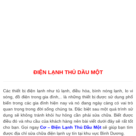
Sóng Thần Bình Dương
Sua dien lanh Song Than 2 Binh Duong, Sửa điện
lạnh Sóng Thần 2 Bình Dương
Sua dien lanh Khu Do Thi Thinh Gia Ben Cat Binh
Duong, Sửa điện lạnh Khu Đô Thị Thịnh Gia Bến Cát
Bình Dương
Sua dien lanh Xa Dinh Hoa Binh Duong, Sửa điện
lạnh Xã Định Hòa Bình Dương
ĐIỆN LẠNH THỦ DẦU MỘT
Các thiết bị điện lạnh như tủ lạnh, điều hòa, bình nóng lạnh, lo vi
sóng, đồ điện trong gia đình,.. là những thiết bị được sử dụng phổ
biến trong các gia đình hiện nay và nó đang ngày càng có vai trò
quan trọng trong đời sống chúng ta. Đặc biệt sau một quá trình sử
dụng sẽ không tránh khỏi hư hỏng cần phải sửa chữa. Biết được
điều đó và nhu cầu của khách hàng nên bài viết dưới đây sẽ rất tốt
cho bạn. Gọi ngay
Cơ – Điện Lạnh Thủ Dầu Một
sẽ giúp bạn tìm
được địa chỉ sửa chữa điện lạnh uy tín tại khu vực Bình Dương.