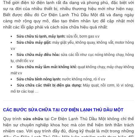
Thế giới điện tử điện lạnh rất đa dạng và phong phú, đặc biệt với
sự ra đời của nhiều thiết bị, nhiều thương hiệu mới như hiện nay.
Biết được điều đó Cơ Điện Lạnh Thủ Dầu Một đã và đang ngày
càng mở rộng quy mô, đào tạo thêm nhân lực để cập nhật mới
nhất các lỗi gặp phải và cách sửa chữa hiệu quả nhất:
Sửa chữa tủ lạnh, máy lạnh:
sửa lỗi, bơm gas v.v
Sửa chữa máy giặt:
máy giặt yếu, không quay, không vắt, motor hỏng
v.v
Sửa chữa máy điều hòa:
sửa các lỗi như cục nóng không chạy, hỏng
tụ, chết lốc v.v
Sửa chữa máy làm mát không khí:
quạt không chạy, máy chạy không
mát v.v
Sửa chữa bình nóng lạnh:
nước không nóng, rò rỉ v.v
Sửa chữa các thiết bị điện gia dụng:
Máy quạt, nồi cơm, lò vi sóng,
mô tơ các loại …
CÁC BƯỚC SỬA CHỮA TẠI CƠ ĐIỆN LẠNH THỦ DẦU MỘT
Quy trình
sửa chữa
tại Cơ Điện Lạnh Thủ Dầu Một không chỉ thể
hiện sự chuyên nghiệp khoa học mà còn thể hiện tinh thần trách
nhiệm cao. Với quy trình đầy đủ, đúng kỹ thuật là một trong những