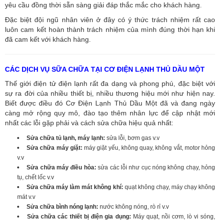
yêu cầu đồng thời sẵn sàng giải đáp thắc mắc cho khách hàng.
Đặc biệt đội ngũ nhân viên ở đây có ý thức trách nhiệm rất cao
luôn cam kết hoàn thành trách nhiệm của mình đúng thời hạn khi
đã cam kết với khách hàng.
CÁC DỊCH VỤ SỮA CHỮA TẠI CƠ ĐIỆN LẠNH THỦ DẦU MỘT
Thế giới điện tử điện lạnh rất đa dạng và phong phú, đặc biệt với
sự ra đời của nhiều thiết bị, nhiều thương hiệu mới như hiện nay.
Biết được điều đó Cơ Điện Lạnh Thủ Dầu Một đã và đang ngày
càng mở rộng quy mô, đào tạo thêm nhân lực để cập nhật mới
nhất các lỗi gặp phải và cách sửa chữa hiệu quả nhất:
Sửa chữa tủ lạnh, máy lạnh:
sửa lỗi, bơm gas v.v
Sửa chữa máy giặt:
máy giặt yếu, không quay, không vắt, motor hỏng
v.v
Sửa chữa máy điều hòa:
sửa các lỗi như cục nóng không chạy, hỏng
tụ, chết lốc v.v
Sửa chữa máy làm mát không khí:
quạt không chạy, máy chạy không
mát v.v
Sửa chữa bình nóng lạnh:
nước không nóng, rò rỉ v.v
Sửa chữa các thiết bị điện gia dụng:
Máy quạt, nồi cơm, lò vi sóng,