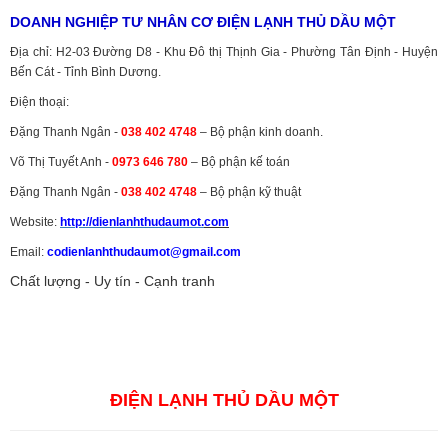
DOANH NGHIỆP TƯ NHÂN CƠ ĐIỆN LẠNH THỦ DẦU MỘT
Địa chỉ: H2-03 Đường D8 - Khu Đô thị Thịnh Gia - Phường Tân Định - Huyện
Bến Cát - Tỉnh Bình Dương.
Điện thoại:
Đặng Thanh Ngân -
038 402 4748
– Bộ phận kinh doanh.
Võ Thị Tuyết Anh -
0973 646 780
– Bộ phận kế toán
Đặng Thanh Ngân -
038 402 4748
– Bộ phận kỹ thuật
Website:
http://dienlanhthudaumot.
com
Email:
codienlanhthudaumot@gmail.com
Chất lượng - Uy tín - Cạnh tranh
Vận tải hàng hóa
,
Dịch vụ hải quan ở Bình Dương
,
Dịch vụ hải
quan tại Bình Dương
,
Dịch vụ hải quan ở Hồ Chí Minh
,
Dịch vụ khai
báo hải quan tại Hồ Chí Minh
,
Công ty Dịch vụ hải quan ở Bình
Dương
,
Công ty dịch vụ hải quan ở Hồ Chí Minh
ĐIỆN LẠNH THỦ DẦU MỘT