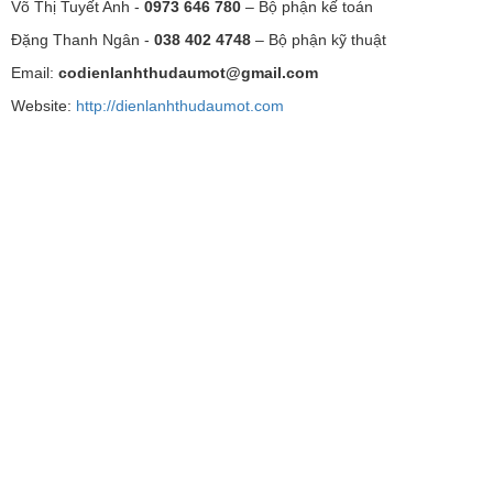
Võ Thị Tuyết Anh -
0973 646 780
– Bộ phận kế toán
Đặng Thanh Ngân -
038 402 4748
– Bộ phận kỹ thuật
Email:
codienlanhthudaumot@gmail.com
Website:
http://dienlanhthudaumot.com
Sua dien lanh Binh Duong, Sửa điện lạnh Bình
Dương
Sua dien lanh Thu Dau Mot Binh Duong, Sửa điện
lạnh Thủ Dầu Một Bình Dương
Sua dien lanh My Phuoc Binh Duong, Sửa điện lạnh
Mỹ Phước Bình Dương
Sua dien lanh Ben Cat Binh Duong, Sửa điện lạnh
Bến Cát Bình Dương
Sua dien lanh Lai Thieu Binh Duong, Sửa điện lạnh
Lái Thiêu Bình Dương
Sua dien lanh Di An Binh Duong, Sửa điện lạnh Dĩ An
Bình Dương
Sua dien lanh Thuan An Binh Duong, Sửa điện lạnh
Thuận An Bình Dương