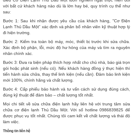
điều Cơ Điện Lạnh Thủ Dầu Một luôn nghiêm ngặt thực hiện đối
với bất cứ khách hàng nào dù là lớn hay bé, quy trình cụ thể như
sau:
Bước 1: Sau khi nhận được yêu cầu của khách hàng, "Cơ Điện
Lạnh Thủ Dầu Một” xác định và phân bổ nhân viên kỹ thuật hợp lý
đi hiện trường.
Bước 2: Kiểm tra toàn bộ máy, móc, thiết bị trước khi sửa chữa.
Xác định bộ phận, lỗi, mức độ hư hỏng của máy và tìm ra nguyên
nhân chính xác.
Bước 3: Đưa ra biện pháp thích hợp nhất cho chủ nhà, báo giá trọn
gói hoặc phát sinh (nếu có).
Nếu khách hàng đồng ý thực hiện thì
tiến hành sửa chữa, thay thế linh kiện (nếu cần). Đảm bảo linh kiện
mới 100%, chính hãng và chất lượng.
Bước 4: Cấp phiếu bảo hành và tư vấn cách sử dụng đúng cách,
đúng kỹ thuật để đảm bảo – chất lượng tốt nhất.
Mọi chi tiết về sửa chữa điện lạnh hãy liên hệ với trung tâm sửa
chữa cơ điện lạnh Thủ Dầu Một. Với số hotline 0986839825 để
được phục vụ tốt nhất. Chúng tôi cam kết về chất lượng và thái độ
làm việc.
Thông tin liên hệ