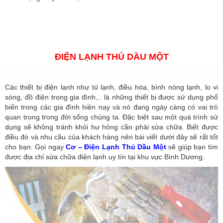
Vận tải hàng hóa
,
Dịch vụ hải quan ở Bình Dương
,
Dịch vụ hải
quan tại Bình Dương
,
Dịch vụ hải quan ở Hồ Chí Minh
,
Dịch vụ khai
báo hải quan tại Hồ Chí Minh
,
Công ty Dịch vụ hải quan ở Bình
Dương
,
Công ty dịch vụ hải quan ở Hồ Chí Minh
ĐIỆN LẠNH THỦ DẦU MỘT
Các thiết bị điện lạnh như tủ lạnh, điều hòa, bình nóng lạnh, lo vi
sóng, đồ điện trong gia đình,.. là những thiết bị được sử dụng phổ
biến trong các gia đình hiện nay và nó đang ngày càng có vai trò
quan trọng trong đời sống chúng ta. Đặc biệt sau một quá trình sử
dụng sẽ không tránh khỏi hư hỏng cần phải sửa chữa. Biết được
điều đó và nhu cầu của khách hàng nên bài viết dưới đây sẽ rất tốt
cho bạn. Gọi ngay
Cơ – Điện Lạnh Thủ Dầu Một
sẽ giúp bạn tìm
được địa chỉ sửa chữa điện lạnh uy tín tại khu vực Bình Dương.