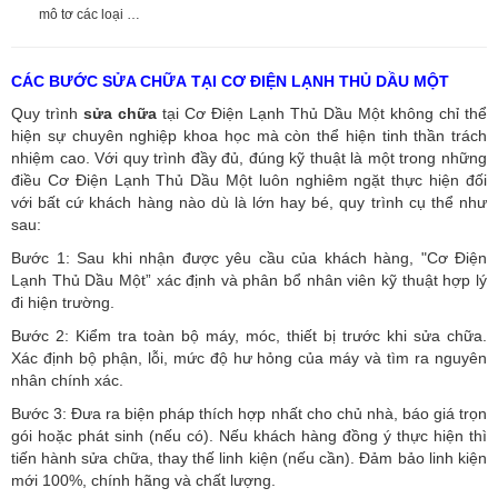
mô tơ các loại …
CÁC BƯỚC SỬA CHỮA TẠI CƠ ĐIỆN LẠNH THỦ DẦU MỘT
Quy trình
sửa chữa
tại Cơ Điện Lạnh Thủ Dầu Một không chỉ thể
hiện sự chuyên nghiệp khoa học mà còn thể hiện tinh thần trách
nhiệm cao. Với quy trình đầy đủ, đúng kỹ thuật là một trong những
điều Cơ Điện Lạnh Thủ Dầu Một luôn nghiêm ngặt thực hiện đối
với bất cứ khách hàng nào dù là lớn hay bé, quy trình cụ thể như
sau:
Bước 1: Sau khi nhận được yêu cầu của khách hàng, "Cơ Điện
Lạnh Thủ Dầu Một” xác định và phân bổ nhân viên kỹ thuật hợp lý
đi hiện trường.
Bước 2: Kiểm tra toàn bộ máy, móc, thiết bị trước khi sửa chữa.
Xác định bộ phận, lỗi, mức độ hư hỏng của máy và tìm ra nguyên
nhân chính xác.
Bước 3: Đưa ra biện pháp thích hợp nhất cho chủ nhà, báo giá trọn
gói hoặc phát sinh (nếu có).
Nếu khách hàng đồng ý thực hiện thì
tiến hành sửa chữa, thay thế linh kiện (nếu cần). Đảm bảo linh kiện
mới 100%, chính hãng và chất lượng.