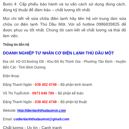
Bước 4: Cấp phiếu bảo hành và tư vấn cách sử dụng đúng cách,
đúng kỹ thuật để đảm bảo – chất lượng tốt nhất.
Mọi chi tiết về sửa chữa điện lạnh hãy liên hệ với trung tâm sửa
chữa cơ điện lạnh Thủ Dầu Một. Với số hotline 0986839825 để
được phục vụ tốt nhất. Chúng tôi cam kết về chất lượng và thái độ
làm việc.
Thông tin liên hệ
DOANH NGHIỆP TƯ NHÂN CƠ ĐIỆN LẠNH THỦ DẦU MỘT
Địa chỉ: H2-03 Đường D8 - Khu Đô thị Thịnh Gia - Phường Tân Định - Huyện
Bến Cát - Tỉnh Bình Dương.
Điện thoại:
Đặng Thanh Ngân -
038 402 4748
– Bộ phận kinh doanh.
Võ Thị Tuyết Anh -
0973 646 780
– Bộ phận kế toán
Đặng Thanh Ngân -
038 402 4748
– Bộ phận kỹ thuật
Website:
http://dienlanhthudaumot.
com
Email:
codienlanhthudaumot@gmail.com
Chất lượng - Uy tín - Cạnh tranh