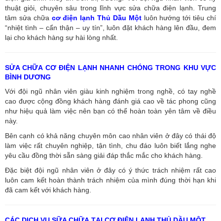
thuật giỏi, chuyên sâu trong lĩnh vực sửa chữa điện lạnh. Trung
tâm sửa chữa
cơ điện lạnh Thủ Dầu Một
luôn hướng tới tiêu chí
“nhiệt tình – cẩn thận – uy tín”, luôn đặt khách hàng lên đầu, đem
lại cho khách hàng sự hài lòng nhất.
SỬA CHỮA CƠ ĐIỆN LẠNH NHANH CHÓNG TRONG KHU VỰC
BÌNH DƯƠNG
Với đội ngũ nhân viên giàu kinh nghiệm trong nghề, có tay nghề
cao được cộng đồng khách hàng đánh giá cao về tác phong cũng
như hiệu quả làm việc nên bạn có thể hoàn toàn yên tâm về điều
này.
Bên cạnh có khả năng chuyên môn cao nhân viên ở đây có thái độ
làm việc rất chuyên nghiệp, tận tình, chu đáo luôn biết lắng nghe
yêu cầu đồng thời sẵn sàng giải đáp thắc mắc cho khách hàng.
Đặc biệt đội ngũ nhân viên ở đây có ý thức trách nhiệm rất cao
luôn cam kết hoàn thành trách nhiệm của mình đúng thời hạn khi
đã cam kết với khách hàng.
CÁC DỊCH VỤ SỮA CHỮA TẠI CƠ ĐIỆN LẠNH THỦ DẦU MỘT