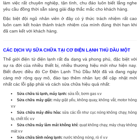
làm việc rất chuyên nghiệp, tận tình, chu đáo luôn biết lắng nghe
yêu cầu đồng thời sẵn sàng giải đáp thắc mắc cho khách hàng.
Đặc biệt đội ngũ nhân viên ở đây có ý thức trách nhiệm rất cao
luôn cam kết hoàn thành trách nhiệm của mình đúng thời hạn khi
đã cam kết với khách hàng.
CÁC DỊCH VỤ SỮA CHỮA TẠI CƠ ĐIỆN LẠNH THỦ DẦU MỘT
Thế giới điện tử điện lạnh rất đa dạng và phong phú, đặc biệt với
sự ra đời của nhiều thiết bị, nhiều thương hiệu mới như hiện nay.
Biết được điều đó Cơ Điện Lạnh Thủ Dầu Một đã và đang ngày
càng mở rộng quy mô, đào tạo thêm nhân lực để cập nhật mới
nhất các lỗi gặp phải và cách sửa chữa hiệu quả nhất:
Sửa chữa tủ lạnh, máy lạnh:
sửa lỗi, bơm gas v.v
Sửa chữa máy giặt:
máy giặt yếu, không quay, không vắt, motor hỏng
v.v
Sửa chữa máy điều hòa:
sửa các lỗi như cục nóng không chạy, hỏng
tụ, chết lốc v.v
Sửa chữa máy làm mát không khí:
quạt không chạy, máy chạy không
mát v.v
Sửa chữa bình nóng lạnh:
nước không nóng, rò rỉ v.v