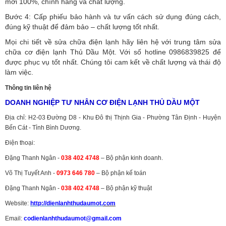
mới 100%, chính hãng và chất lượng.
Bước 4: Cấp phiếu bảo hành và tư vấn cách sử dụng đúng cách,
đúng kỹ thuật để đảm bảo – chất lượng tốt nhất.
Mọi chi tiết về sửa chữa điện lạnh hãy liên hệ với trung tâm sửa
chữa cơ điện lạnh Thủ Dầu Một. Với số hotline 0986839825 để
được phục vụ tốt nhất. Chúng tôi cam kết về chất lượng và thái độ
làm việc.
Thông tin liên hệ
DOANH NGHIỆP TƯ NHÂN CƠ ĐIỆN LẠNH THỦ DẦU MỘT
Địa chỉ: H2-03 Đường D8 - Khu Đô thị Thịnh Gia - Phường Tân Định - Huyện
Bến Cát - Tỉnh Bình Dương.
Điện thoại:
Đặng Thanh Ngân -
038 402 4748
– Bộ phận kinh doanh.
Võ Thị Tuyết Anh -
0973 646 780
– Bộ phận kế toán
Đặng Thanh Ngân -
038 402 4748
– Bộ phận kỹ thuật
Website:
http://dienlanhthudaumot.
com
Email:
codienlanhthudaumot@gmail.com