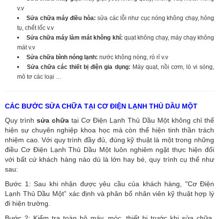
v.v
Sửa chữa máy điều hòa:
sửa các lỗi như cục nóng không chạy, hỏng
tụ, chết lốc v.v
Sửa chữa máy làm mát không khí:
quạt không chạy, máy chạy không
mát v.v
Sửa chữa bình nóng lạnh:
nước không nóng, rò rỉ v.v
Sửa chữa các thiết bị điện gia dụng:
Máy quạt, nồi cơm, lò vi sóng,
mô tơ các loại …
CÁC BƯỚC SỬA CHỮA TẠI CƠ ĐIỆN LẠNH THỦ DẦU MỘT
Quy trình
sửa chữa
tại Cơ Điện Lạnh Thủ Dầu Một không chỉ thể
hiện sự chuyên nghiệp khoa học mà còn thể hiện tinh thần trách
nhiệm cao. Với quy trình đầy đủ, đúng kỹ thuật là một trong những
điều Cơ Điện Lạnh Thủ Dầu Một luôn nghiêm ngặt thực hiện đối
với bất cứ khách hàng nào dù là lớn hay bé, quy trình cụ thể như
sau:
Bước 1: Sau khi nhận được yêu cầu của khách hàng, "Cơ Điện
Lạnh Thủ Dầu Một” xác định và phân bổ nhân viên kỹ thuật hợp lý
đi hiện trường.
Bước 2: Kiểm tra toàn bộ máy, móc, thiết bị trước khi sửa chữa.