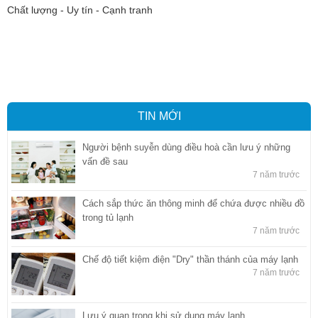
Chất lượng - Uy tín - Cạnh tranh
Vận tải hàng hóa
,
Dịch vụ hải quan ở Bình Dương
,
Dịch vụ hải
quan tại Bình Dương
,
Dịch vụ hải quan ở Hồ Chí Minh
,
Dịch vụ khai
báo hải quan tại Hồ Chí Minh
,
Công ty Dịch vụ hải quan ở Bình
Dương
,
Công ty dịch vụ hải quan ở Hồ Chí Minh
TIN MỚI
Người bệnh suyễn dùng điều hoà cần lưu ý những
vấn đề sau
7 năm trước
Cách sắp thức ăn thông minh để chứa được nhiều đồ
trong tủ lạnh
7 năm trước
Chế độ tiết kiệm điện "Dry" thần thánh của máy lạnh
7 năm trước
Lưu ý quan trọng khi sử dụng máy lạnh