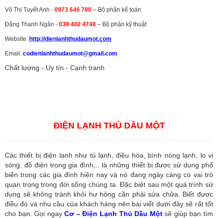
Võ Thị Tuyết Anh -
0973 646 780
– Bộ phận kế toán
Đặng Thanh Ngân -
038 402 4748
– Bộ phận kỹ thuật
Website:
http://dienlanhthudaumot.
com
Email:
codienlanhthudaumot@gmail.com
Chất lượng - Uy tín - Cạnh tranh
Vận tải hàng hóa
,
Dịch vụ hải quan ở Bình Dương
,
Dịch vụ hải
quan tại Bình Dương
,
Dịch vụ hải quan ở Hồ Chí Minh
,
Dịch vụ khai
báo hải quan tại Hồ Chí Minh
,
Công ty Dịch vụ hải quan ở Bình
Dương
,
Công ty dịch vụ hải quan ở Hồ Chí Minh
ĐIỆN LẠNH THỦ DẦU MỘT
Các thiết bị điện lạnh như tủ lạnh, điều hòa, bình nóng lạnh, lo vi
sóng, đồ điện trong gia đình,.. là những thiết bị được sử dụng phổ
biến trong các gia đình hiện nay và nó đang ngày càng có vai trò
quan trọng trong đời sống chúng ta. Đặc biệt sau một quá trình sử
dụng sẽ không tránh khỏi hư hỏng cần phải sửa chữa. Biết được
điều đó và nhu cầu của khách hàng nên bài viết dưới đây sẽ rất tốt
cho bạn. Gọi ngay
Cơ – Điện Lạnh Thủ Dầu Một
sẽ giúp bạn tìm