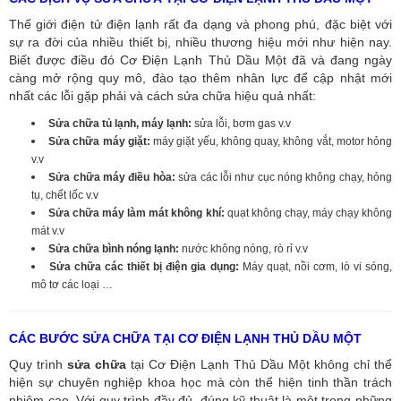
Thế giới điện tử điện lạnh rất đa dạng và phong phú, đặc biệt với
sự ra đời của nhiều thiết bị, nhiều thương hiệu mới như hiện nay.
Biết được điều đó Cơ Điện Lạnh Thủ Dầu Một đã và đang ngày
càng mở rộng quy mô, đào tạo thêm nhân lực để cập nhật mới
nhất các lỗi gặp phải và cách sửa chữa hiệu quả nhất:
Sửa chữa tủ lạnh, máy lạnh:
sửa lỗi, bơm gas v.v
Sửa chữa máy giặt:
máy giặt yếu, không quay, không vắt, motor hỏng
v.v
Sửa chữa máy điều hòa:
sửa các lỗi như cục nóng không chạy, hỏng
tụ, chết lốc v.v
Sửa chữa máy làm mát không khí:
quạt không chạy, máy chạy không
mát v.v
Sửa chữa bình nóng lạnh:
nước không nóng, rò rỉ v.v
Sửa chữa các thiết bị điện gia dụng:
Máy quạt, nồi cơm, lò vi sóng,
mô tơ các loại …
CÁC BƯỚC SỬA CHỮA TẠI CƠ ĐIỆN LẠNH THỦ DẦU MỘT
Quy trình
sửa chữa
tại Cơ Điện Lạnh Thủ Dầu Một không chỉ thể
hiện sự chuyên nghiệp khoa học mà còn thể hiện tinh thần trách
nhiệm cao. Với quy trình đầy đủ, đúng kỹ thuật là một trong những