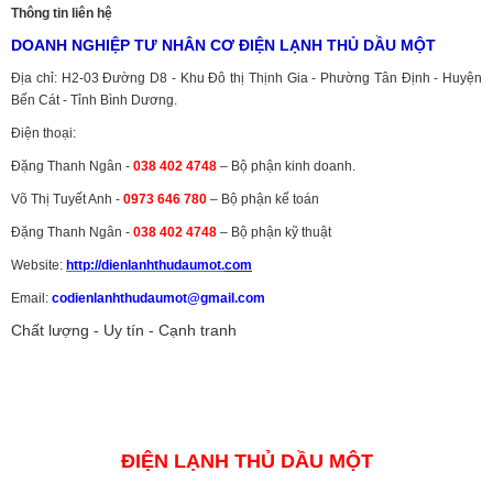
Thông tin liên hệ
DOANH NGHIỆP TƯ NHÂN CƠ ĐIỆN LẠNH THỦ DẦU MỘT
Địa chỉ: H2-03 Đường D8 - Khu Đô thị Thịnh Gia - Phường Tân Định - Huyện
Bến Cát - Tỉnh Bình Dương.
Điện thoại:
Đặng Thanh Ngân -
038 402 4748
– Bộ phận kinh doanh.
Võ Thị Tuyết Anh -
0973 646 780
– Bộ phận kế toán
Đặng Thanh Ngân -
038 402 4748
– Bộ phận kỹ thuật
Website:
http://dienlanhthudaumot.
com
Email:
codienlanhthudaumot@gmail.com
Chất lượng - Uy tín - Cạnh tranh
Vận tải hàng hóa
,
Dịch vụ hải quan ở Bình Dương
,
Dịch vụ hải
quan tại Bình Dương
,
Dịch vụ hải quan ở Hồ Chí Minh
,
Dịch vụ khai
báo hải quan tại Hồ Chí Minh
,
Công ty Dịch vụ hải quan ở Bình
Dương
,
Công ty dịch vụ hải quan ở Hồ Chí Minh
ĐIỆN LẠNH THỦ DẦU MỘT