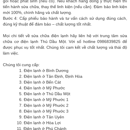
gói hoặc phát sinh (nếu có). Nếu khách hàng đồng ý thực hiện thì
tiến hành sửa chữa, thay thế linh kiện (nếu cần). Đảm bảo linh kiện
mới 100%, chính hãng và chất lượng.
Bước 4: Cấp phiếu bảo hành và tư vấn cách sử dụng đúng cách,
đúng kỹ thuật để đảm bảo – chất lượng tốt nhất.
Mọi chi tiết về sửa chữa điện lạnh hãy liên hệ với trung tâm sửa
chữa cơ điện lạnh Thủ Dầu Một. Với số hotline 0986839825 để
được phục vụ tốt nhất. Chúng tôi cam kết về chất lượng và thái độ
làm việc.
Chúng tôi cung cấp:
1. Điện lạnh ở Bình Dương
2. Điện lạnh ở Tân Định, Định Hòa
3. Điện lạnh ở Bến Cát
4. Điện lạnh ở Mỹ Phước
5. Điện lạnh ở Thủ Dầu Một
6. Điện lạnh ở Mỹ Phước 1
7. Điện lạnh ở Mỹ Phước 2
8. Điện lạnh ở Mỹ Phước 3
9. Điện lạnh ở Tân Uyên
10. Điện lạnh ở Hòa Lợi
11. Điện lạnh ở Phú Chánh