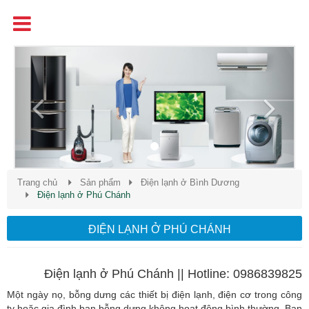
Tên
Chất Lượng - Uy Tín - Giá Cạnh Tranh
Previous
Next
Trang chủ
Sản phẩm
Điện lạnh ở Bình Dương
Điện lạnh ở Phú Chánh
ĐIỆN LẠNH Ở PHÚ CHÁNH
Điện lạnh ở Phú Chánh || Hotline: 0986839825
Một ngày nọ, bỗng dưng các thiết bị điện lạnh, điện cơ trong công
ty hoặc gia đình bạn bỗng dưng không hoạt động bình thường. Bạn