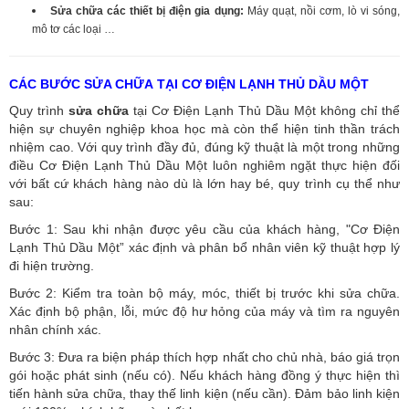
Sửa chữa các thiết bị điện gia dụng:
Máy quạt, nồi cơm, lò vi sóng,
mô tơ các loại …
CÁC BƯỚC SỬA CHỮA TẠI CƠ ĐIỆN LẠNH THỦ DẦU MỘT
Quy trình
sửa chữa
tại Cơ Điện Lạnh Thủ Dầu Một không chỉ thể
hiện sự chuyên nghiệp khoa học mà còn thể hiện tinh thần trách
nhiệm cao. Với quy trình đầy đủ, đúng kỹ thuật là một trong những
điều Cơ Điện Lạnh Thủ Dầu Một luôn nghiêm ngặt thực hiện đối
với bất cứ khách hàng nào dù là lớn hay bé, quy trình cụ thể như
sau:
Bước 1: Sau khi nhận được yêu cầu của khách hàng, "Cơ Điện
Lạnh Thủ Dầu Một” xác định và phân bổ nhân viên kỹ thuật hợp lý
đi hiện trường.
Bước 2: Kiểm tra toàn bộ máy, móc, thiết bị trước khi sửa chữa.
Xác định bộ phận, lỗi, mức độ hư hỏng của máy và tìm ra nguyên
nhân chính xác.
Bước 3: Đưa ra biện pháp thích hợp nhất cho chủ nhà, báo giá trọn
gói hoặc phát sinh (nếu có).
Nếu khách hàng đồng ý thực hiện thì
tiến hành sửa chữa, thay thế linh kiện (nếu cần). Đảm bảo linh kiện