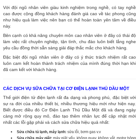
Với đội ngũ nhân viên giàu kinh nghiệm trong nghề, có tay nghề
cao được cộng đồng khách hàng đánh giá cao về tác phong cũng
như hiệu quả làm việc nên bạn có thể hoàn toàn yên tâm về điều
này.
Bên cạnh có khả năng chuyên môn cao nhân viên ở đây có thái độ
làm việc rất chuyên nghiệp, tận tình, chu đáo luôn biết lắng nghe
yêu cầu đồng thời sẵn sàng giải đáp thắc mắc cho khách hàng.
Đặc biệt đội ngũ nhân viên ở đây có ý thức trách nhiệm rất cao
luôn cam kết hoàn thành trách nhiệm của mình đúng thời hạn khi
đã cam kết với khách hàng.
CÁC DỊCH VỤ SỮA CHỮA TẠI CƠ ĐIỆN LẠNH THỦ DẦU MỘT
Thế giới điện tử điện lạnh rất đa dạng và phong phú, đặc biệt với
sự ra đời của nhiều thiết bị, nhiều thương hiệu mới như hiện nay.
Biết được điều đó Cơ Điện Lạnh Thủ Dầu Một đã và đang ngày
càng mở rộng quy mô, đào tạo thêm nhân lực để cập nhật mới
nhất các lỗi gặp phải và cách sửa chữa hiệu quả nhất:
Sửa chữa tủ lạnh, máy lạnh:
sửa lỗi, bơm gas v.v
Sửa chữa máy giặt:
máy giặt yếu, không quay, không vắt, motor hỏng