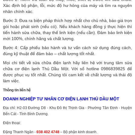
Xác định bộ phận, lỗi, mức độ hư hỏng của máy và tìm ra nguyên
nhân chính xác.
Bước 3: Đưa ra biện pháp thích hợp nhất cho chủ nhà, báo giá trọn
gói hoặc phát sinh (nếu có).
Nếu khách hàng đồng ý thực hiện thì
tiến hành sửa chữa, thay thế linh kiện (nếu cần). Đảm bảo linh kiện
mới 100%, chính hãng và chất lượng.
Bước 4: Cấp phiếu bảo hành và tư vấn cách sử dụng đúng cách,
đúng kỹ thuật để đảm bảo – chất lượng tốt nhất.
Mọi chi tiết về sửa chữa điện lạnh hãy liên hệ với trung tâm sửa
chữa cơ điện lạnh Thủ Dầu Một. Với số hotline 0986839825 để
được phục vụ tốt nhất. Chúng tôi cam kết về chất lượng và thái độ
làm việc.
Thông tin liên hệ
DOANH NGHIỆP TƯ NHÂN CƠ ĐIỆN LẠNH THỦ DẦU MỘT
Địa chỉ: H2-03 Đường D8 - Khu Đô thị Thịnh Gia - Phường Tân Định - Huyện
Bến Cát - Tỉnh Bình Dương.
Điện thoại:
Đặng Thanh Ngân -
038 402 4748
– Bộ phận kinh doanh.