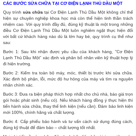
CÁC BƯỚC SỬA CHỮA TẠI CƠ ĐIỆN LẠNH THỦ DẦU MỘT
Quy trình
sửa chữa
tại Cơ Điện Lạnh Thủ Dầu Một không chỉ thể
hiện sự chuyên nghiệp khoa học mà còn thể hiện tinh thần trách
nhiệm cao. Với quy trình đầy đủ, đúng kỹ thuật là một trong những
điều Cơ Điện Lạnh Thủ Dầu Một luôn nghiêm ngặt thực hiện đối
với bất cứ khách hàng nào dù là lớn hay bé, quy trình cụ thể như
sau:
Bước 1: Sau khi nhận được yêu cầu của khách hàng, "Cơ Điện
Lạnh Thủ Dầu Một” xác định và phân bổ nhân viên kỹ thuật hợp lý
đi hiện trường.
Bước 2: Kiểm tra toàn bộ máy, móc, thiết bị trước khi sửa chữa.
Xác định bộ phận, lỗi, mức độ hư hỏng của máy và tìm ra nguyên
nhân chính xác.
Bước 3: Đưa ra biện pháp thích hợp nhất cho chủ nhà, báo giá trọn
gói hoặc phát sinh (nếu có).
Nếu khách hàng đồng ý thực hiện thì
tiến hành sửa chữa, thay thế linh kiện (nếu cần). Đảm bảo linh kiện
mới 100%, chính hãng và chất lượng.
Bước 4: Cấp phiếu bảo hành và tư vấn cách sử dụng đúng cách,
đúng kỹ thuật để đảm bảo – chất lượng tốt nhất.