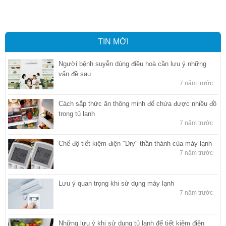
báo hải quan tại Hồ Chí Minh
,
Công ty Dịch vụ hải quan ở Bình
Dương
,
Công ty dịch vụ hải quan ở Hồ Chí Minh
TIN MỚI
Người bệnh suyễn dùng điều hoà cần lưu ý những
vấn đề sau
7 năm trước
Cách sắp thức ăn thông minh để chứa được nhiều đồ
trong tủ lạnh
7 năm trước
Chế độ tiết kiệm điện "Dry" thần thánh của máy lạnh
7 năm trước
Lưu ý quan trọng khi sử dụng máy lạnh
7 năm trước
Những lưu ý khi sử dụng tủ lạnh để tiết kiệm điện