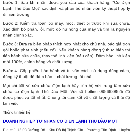
Bước 1: Sau khi nhận được yêu cầu của khách hàng, "Cơ Điện
Lạnh Thủ Dầu Một” xác định và phân bổ nhân viên kỹ thuật hợp lý
đi hiện trường.
Bước 2: Kiểm tra toàn bộ máy, móc, thiết bị trước khi sửa chữa.
Xác định bộ phận, lỗi, mức độ hư hỏng của máy và tìm ra nguyên
nhân chính xác.
Bước 3: Đưa ra biện pháp thích hợp nhất cho chủ nhà, báo giá trọn
gói hoặc phát sinh (nếu có).
Nếu khách hàng đồng ý thực hiện thì
tiến hành sửa chữa, thay thế linh kiện (nếu cần). Đảm bảo linh kiện
mới 100%, chính hãng và chất lượng.
Bước 4: Cấp phiếu bảo hành và tư vấn cách sử dụng đúng cách,
đúng kỹ thuật để đảm bảo – chất lượng tốt nhất.
Mọi chi tiết về sửa chữa điện lạnh hãy liên hệ với trung tâm sửa
chữa cơ điện lạnh Thủ Dầu Một. Với số hotline 0986839825 để
được phục vụ tốt nhất. Chúng tôi cam kết về chất lượng và thái độ
làm việc.
Thông tin liên hệ
DOANH NGHIỆP TƯ NHÂN CƠ ĐIỆN LẠNH THỦ DẦU MỘT
Địa chỉ: H2-03 Đường D8 - Khu Đô thị Thịnh Gia - Phường Tân Định - Huyện