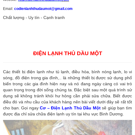
Email:
codienlanhthudaumot@gmail.com
Chất lượng - Uy tín - Cạnh tranh
Vận tải hàng hóa
,
Dịch vụ hải quan ở Bình Dương
,
Dịch vụ hải
quan tại Bình Dương
,
Dịch vụ hải quan ở Hồ Chí Minh
,
Dịch vụ khai
báo hải quan tại Hồ Chí Minh
,
Công ty Dịch vụ hải quan ở Bình
Dương
,
Công ty dịch vụ hải quan ở Hồ Chí Minh
ĐIỆN LẠNH THỦ DẦU MỘT
Các thiết bị điện lạnh như tủ lạnh, điều hòa, bình nóng lạnh, lo vi
sóng, đồ điện trong gia đình,.. là những thiết bị được sử dụng phổ
biến trong các gia đình hiện nay và nó đang ngày càng có vai trò
quan trọng trong đời sống chúng ta. Đặc biệt sau một quá trình sử
dụng sẽ không tránh khỏi hư hỏng cần phải sửa chữa. Biết được
điều đó và nhu cầu của khách hàng nên bài viết dưới đây sẽ rất tốt
cho bạn. Gọi ngay
Cơ – Điện Lạnh Thủ Dầu Một
sẽ giúp bạn tìm
được địa chỉ sửa chữa điện lạnh uy tín tại khu vực Bình Dương.