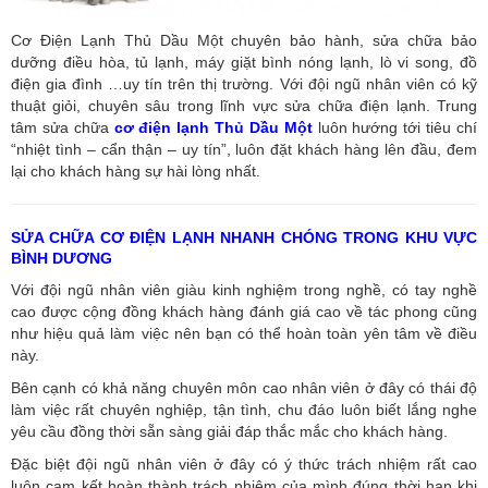
Cơ Điện Lạnh Thủ Dầu Một chuyên bảo hành, sửa chữa bảo
dưỡng điều hòa, tủ lạnh, máy giặt bình nóng lạnh, lò vi song, đồ
điện gia đình …uy tín trên thị trường. Với đội ngũ nhân viên có kỹ
thuật giỏi, chuyên sâu trong lĩnh vực sửa chữa điện lạnh. Trung
tâm sửa chữa
cơ điện lạnh Thủ Dầu Một
luôn hướng tới tiêu chí
“nhiệt tình – cẩn thận – uy tín”, luôn đặt khách hàng lên đầu, đem
lại cho khách hàng sự hài lòng nhất.
SỬA CHỮA CƠ ĐIỆN LẠNH NHANH CHÓNG TRONG KHU VỰC
BÌNH DƯƠNG
Với đội ngũ nhân viên giàu kinh nghiệm trong nghề, có tay nghề
cao được cộng đồng khách hàng đánh giá cao về tác phong cũng
như hiệu quả làm việc nên bạn có thể hoàn toàn yên tâm về điều
này.
Bên cạnh có khả năng chuyên môn cao nhân viên ở đây có thái độ
làm việc rất chuyên nghiệp, tận tình, chu đáo luôn biết lắng nghe
yêu cầu đồng thời sẵn sàng giải đáp thắc mắc cho khách hàng.
Đặc biệt đội ngũ nhân viên ở đây có ý thức trách nhiệm rất cao
luôn cam kết hoàn thành trách nhiệm của mình đúng thời hạn khi