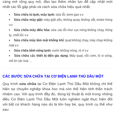
càng mở rộng quy mô, đào tạo thêm nhân lực để cập nhật mới
nhất các lỗi gặp phải và cách sửa chữa hiệu quả nhất:
Sửa chữa tủ lạnh, máy lạnh:
sửa lỗi, bơm gas v.v
Sửa chữa máy giặt:
máy giặt yếu, không quay, không vắt, motor hỏng
v.v
Sửa chữa máy điều hòa:
sửa các lỗi như cục nóng không chạy, hỏng
tụ, chết lốc v.v
Sửa chữa máy làm mát không khí:
quạt không chạy, máy chạy không
mát v.v
Sửa chữa bình nóng lạnh:
nước không nóng, rò rỉ v.v
Sửa chữa các thiết bị điện gia dụng:
Máy quạt, nồi cơm, lò vi sóng,
mô tơ các loại …
CÁC BƯỚC SỬA CHỮA TẠI CƠ ĐIỆN LẠNH THỦ DẦU MỘT
Quy trình
sửa chữa
tại Cơ Điện Lạnh Thủ Dầu Một không chỉ thể
hiện sự chuyên nghiệp khoa học mà còn thể hiện tinh thần trách
nhiệm cao. Với quy trình đầy đủ, đúng kỹ thuật là một trong những
điều Cơ Điện Lạnh Thủ Dầu Một luôn nghiêm ngặt thực hiện đối
với bất cứ khách hàng nào dù là lớn hay bé, quy trình cụ thể như
sau: