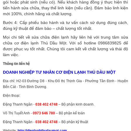
gói hoặc phát sinh (nếu có).
Nếu khách hàng đồng ý thực hiện thì
tiến hành sửa chữa, thay thế linh kiện (nếu cần). Đảm bảo linh kiện
mới 100%, chính hãng và chất lượng.
Bước 4: Cấp phiếu bảo hành và tư vấn cách sử dụng đúng cách,
đúng kỹ thuật để đảm bảo – chất lượng tốt nhất.
Mọi chi tiết về sửa chữa điện lạnh hãy liên hệ với trung tâm sửa
chữa cơ điện lạnh Thủ Dầu Một. Với số hotline 0986839825 để
được phục vụ tốt nhất. Chúng tôi cam kết về chất lượng và thái độ
làm việc.
Thông tin liên hệ
DOANH NGHIỆP TƯ NHÂN CƠ ĐIỆN LẠNH THỦ DẦU MỘT
Địa chỉ: H2-03 Đường D8 - Khu Đô thị Thịnh Gia - Phường Tân Định - Huyện
Bến Cát - Tỉnh Bình Dương.
Điện thoại:
Đặng Thanh Ngân -
038 402 4748
– Bộ phận kinh doanh.
Võ Thị Tuyết Anh -
0973 646 780
– Bộ phận kế toán
Đặng Thanh Ngân -
038 402 4748
– Bộ phận kỹ thuật
Website:
http://dienlanhthudaumot.
com