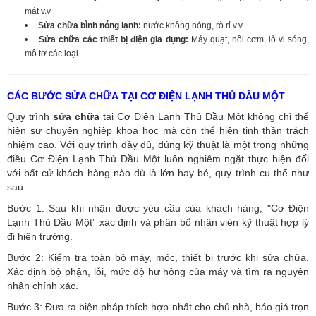
mát v.v
Sửa chữa bình nóng lạnh:
nước không nóng, rò rỉ v.v
Sửa chữa các thiết bị điện gia dụng:
Máy quạt, nồi cơm, lò vi sóng,
mô tơ các loại …
CÁC BƯỚC SỬA CHỮA TẠI CƠ ĐIỆN LẠNH THỦ DẦU MỘT
Quy trình
sửa chữa
tại Cơ Điện Lạnh Thủ Dầu Một không chỉ thể
hiện sự chuyên nghiệp khoa học mà còn thể hiện tinh thần trách
nhiệm cao. Với quy trình đầy đủ, đúng kỹ thuật là một trong những
điều Cơ Điện Lạnh Thủ Dầu Một luôn nghiêm ngặt thực hiện đối
với bất cứ khách hàng nào dù là lớn hay bé, quy trình cụ thể như
sau:
Bước 1: Sau khi nhận được yêu cầu của khách hàng, "Cơ Điện
Lạnh Thủ Dầu Một” xác định và phân bổ nhân viên kỹ thuật hợp lý
đi hiện trường.
Bước 2: Kiểm tra toàn bộ máy, móc, thiết bị trước khi sửa chữa.
Xác định bộ phận, lỗi, mức độ hư hỏng của máy và tìm ra nguyên
nhân chính xác.
Bước 3: Đưa ra biện pháp thích hợp nhất cho chủ nhà, báo giá trọn