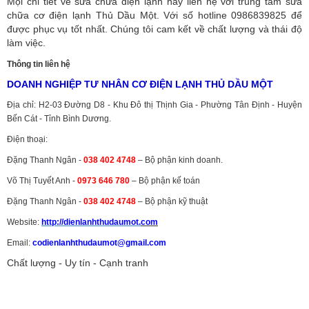
Mọi chi tiết về sửa chữa điện lạnh hãy liên hệ với trung tâm sửa
chữa cơ điện lạnh Thủ Dầu Một. Với số hotline 0986839825 để
được phục vụ tốt nhất. Chúng tôi cam kết về chất lượng và thái độ
làm việc.
Thông tin liên hệ
DOANH NGHIỆP TƯ NHÂN CƠ ĐIỆN LẠNH THỦ DẦU MỘT
Địa chỉ: H2-03 Đường D8 - Khu Đô thị Thịnh Gia - Phường Tân Định - Huyện
Bến Cát - Tỉnh Bình Dương.
Điện thoại:
Đặng Thanh Ngân -
038 402 4748
– Bộ phận kinh doanh.
Võ Thị Tuyết Anh -
0973 646 780
– Bộ phận kế toán
Đặng Thanh Ngân -
038 402 4748
– Bộ phận kỹ thuật
Website:
http://dienlanhthudaumot.
com
Email:
codienlanhthudaumot@gmail.com
Chất lượng - Uy tín - Cạnh tranh
Vận tải hàng hóa
,
Dịch vụ hải quan ở Bình Dương
,
Dịch vụ hải
quan tại Bình Dương
,
Dịch vụ hải quan ở Hồ Chí Minh
,
Dịch vụ khai