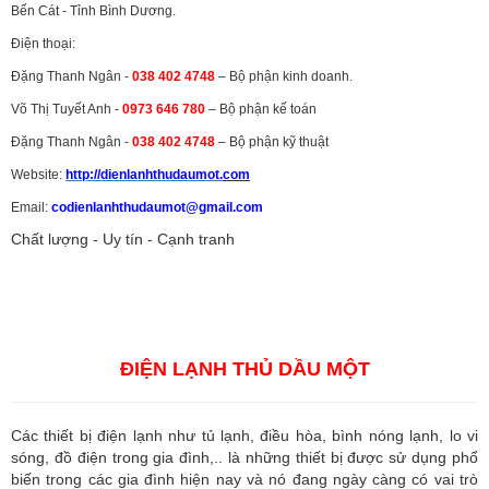
Bến Cát - Tỉnh Bình Dương.
Điện thoại:
Đặng Thanh Ngân -
038 402 4748
– Bộ phận kinh doanh.
Võ Thị Tuyết Anh -
0973 646 780
– Bộ phận kế toán
Đặng Thanh Ngân -
038 402 4748
– Bộ phận kỹ thuật
Website:
http://dienlanhthudaumot.
com
Email:
codienlanhthudaumot@gmail.com
Chất lượng - Uy tín - Cạnh tranh
Vận tải hàng hóa
,
Dịch vụ hải quan ở Bình Dương
,
Dịch vụ hải
quan tại Bình Dương
,
Dịch vụ hải quan ở Hồ Chí Minh
,
Dịch vụ khai
báo hải quan tại Hồ Chí Minh
,
Công ty Dịch vụ hải quan ở Bình
Dương
,
Công ty dịch vụ hải quan ở Hồ Chí Minh
ĐIỆN LẠNH THỦ DẦU MỘT
Các thiết bị điện lạnh như tủ lạnh, điều hòa, bình nóng lạnh, lo vi
sóng, đồ điện trong gia đình,.. là những thiết bị được sử dụng phổ
biến trong các gia đình hiện nay và nó đang ngày càng có vai trò