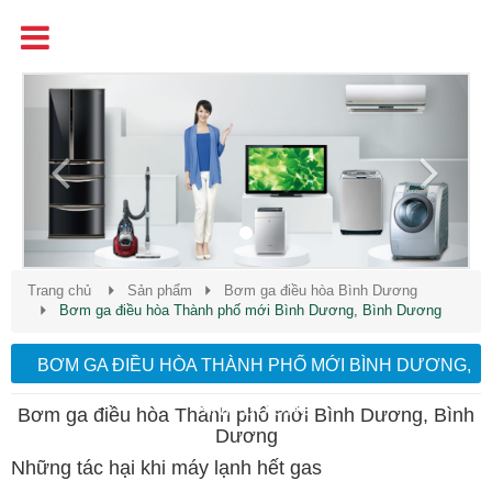
Tên
Chất Lượng - Uy Tín - Giá Cạnh Tranh
Previous
Next
Trang chủ
Sản phẩm
Bơm ga điều hòa Bình Dương
Bơm ga điều hòa Thành phố mới Bình Dương, Bình Dương
BƠM GA ĐIỀU HÒA THÀNH PHỐ MỚI BÌNH DƯƠNG,
BÌNH DƯƠNG
Bơm ga điều hòa Thành phố mới Bình Dương, Bình
Dương
Những tác hại khi máy lạnh hết gas