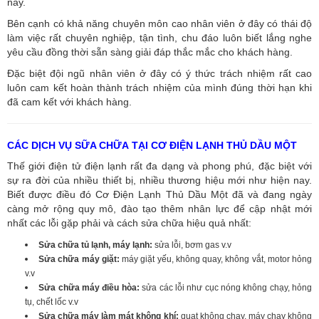
này.
Bên cạnh có khả năng chuyên môn cao nhân viên ở đây có thái độ
làm việc rất chuyên nghiệp, tận tình, chu đáo luôn biết lắng nghe
yêu cầu đồng thời sẵn sàng giải đáp thắc mắc cho khách hàng.
Đặc biệt đội ngũ nhân viên ở đây có ý thức trách nhiệm rất cao
luôn cam kết hoàn thành trách nhiệm của mình đúng thời hạn khi
đã cam kết với khách hàng.
CÁC DỊCH VỤ SỮA CHỮA TẠI CƠ ĐIỆN LẠNH THỦ DẦU MỘT
Thế giới điện tử điện lạnh rất đa dạng và phong phú, đặc biệt với
sự ra đời của nhiều thiết bị, nhiều thương hiệu mới như hiện nay.
Biết được điều đó Cơ Điện Lạnh Thủ Dầu Một đã và đang ngày
càng mở rộng quy mô, đào tạo thêm nhân lực để cập nhật mới
nhất các lỗi gặp phải và cách sửa chữa hiệu quả nhất:
Sửa chữa tủ lạnh, máy lạnh:
sửa lỗi, bơm gas v.v
Sửa chữa máy giặt:
máy giặt yếu, không quay, không vắt, motor hỏng
v.v
Sửa chữa máy điều hòa:
sửa các lỗi như cục nóng không chạy, hỏng
tụ, chết lốc v.v
Sửa chữa máy làm mát không khí:
quạt không chạy, máy chạy không