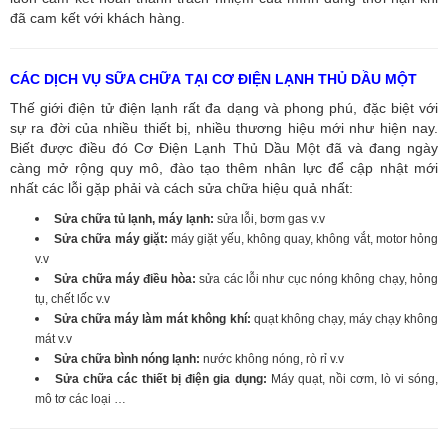
đã cam kết với khách hàng.
CÁC DỊCH VỤ SỮA CHỮA TẠI CƠ ĐIỆN LẠNH THỦ DẦU MỘT
Thế giới điện tử điện lạnh rất đa dạng và phong phú, đặc biệt với
sự ra đời của nhiều thiết bị, nhiều thương hiệu mới như hiện nay.
Biết được điều đó Cơ Điện Lạnh Thủ Dầu Một đã và đang ngày
càng mở rộng quy mô, đào tạo thêm nhân lực để cập nhật mới
nhất các lỗi gặp phải và cách sửa chữa hiệu quả nhất:
Sửa chữa tủ lạnh, máy lạnh:
sửa lỗi, bơm gas v.v
Sửa chữa máy giặt:
máy giặt yếu, không quay, không vắt, motor hỏng
v.v
Sửa chữa máy điều hòa:
sửa các lỗi như cục nóng không chạy, hỏng
tụ, chết lốc v.v
Sửa chữa máy làm mát không khí:
quạt không chạy, máy chạy không
mát v.v
Sửa chữa bình nóng lạnh:
nước không nóng, rò rỉ v.v
Sửa chữa các thiết bị điện gia dụng:
Máy quạt, nồi cơm, lò vi sóng,
mô tơ các loại …