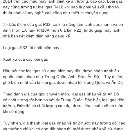
2014 trên các mẫu máy lạnh thiết kế ấn tượng, cao cấp. Loại gas
này cũng tương tự loại gas R410 khi nạp là phải yêu cầu thợ kỹ
thuật phải có tay nghề cao cũng như thiết bị chuyên dụng.
>> Đặc điểm của gas R32: có khả năng làm lạnh cực mạnh và ổn
định (hơn 1,6 lần- R410A, hơn 6,1 lần R22) từ đó giúp máy lạnh
nhà bạn tiết kiệm điện năng đáng kể.
Loại gas R32 tốt nhất hiện nay
Xuất xứ của các loại gas
Hầu hết các loại gas sử dụng hiện nay đều được nhập từ nhiều
nguồn khác nhau như Trung Quốc, Anh, Đức, Ấn Độ… Tuy nhiên,
phổ biến nhất vẫn là loại gas được nhập từ Trung Quốc và Ấn Độ.
Theo đánh giá của giới chuyên môn, loại gas nhập về từ Ấn Độ
có chất lượng tốt hơn so với từ Trung Quốc. Đặc biệt, loại gas đến
từ Anh, Đức thì có chất lượng cao đạt được tiêu chuẩn về an toàn
khi sử dụng.
Tuy nhiên, giá thành loại gas nhập về từ 2 nước này tương đối cao
và thường chỉ khi có đơn đặt hàng thì mới được nhập về sử dụng.