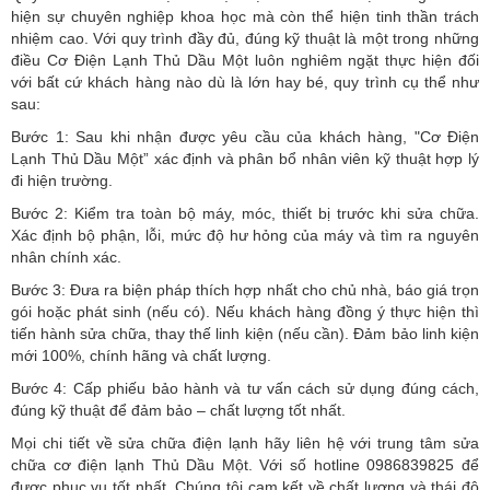
hiện sự chuyên nghiệp khoa học mà còn thể hiện tinh thần trách
nhiệm cao. Với quy trình đầy đủ, đúng kỹ thuật là một trong những
điều Cơ Điện Lạnh Thủ Dầu Một luôn nghiêm ngặt thực hiện đối
với bất cứ khách hàng nào dù là lớn hay bé, quy trình cụ thể như
sau:
Bước 1: Sau khi nhận được yêu cầu của khách hàng, "Cơ Điện
Lạnh Thủ Dầu Một” xác định và phân bổ nhân viên kỹ thuật hợp lý
đi hiện trường.
Bước 2: Kiểm tra toàn bộ máy, móc, thiết bị trước khi sửa chữa.
Xác định bộ phận, lỗi, mức độ hư hỏng của máy và tìm ra nguyên
nhân chính xác.
Bước 3: Đưa ra biện pháp thích hợp nhất cho chủ nhà, báo giá trọn
gói hoặc phát sinh (nếu có).
Nếu khách hàng đồng ý thực hiện thì
tiến hành sửa chữa, thay thế linh kiện (nếu cần). Đảm bảo linh kiện
mới 100%, chính hãng và chất lượng.
Bước 4: Cấp phiếu bảo hành và tư vấn cách sử dụng đúng cách,
đúng kỹ thuật để đảm bảo – chất lượng tốt nhất.
Mọi chi tiết về sửa chữa điện lạnh hãy liên hệ với trung tâm sửa
chữa cơ điện lạnh Thủ Dầu Một. Với số hotline 0986839825 để
được phục vụ tốt nhất. Chúng tôi cam kết về chất lượng và thái độ