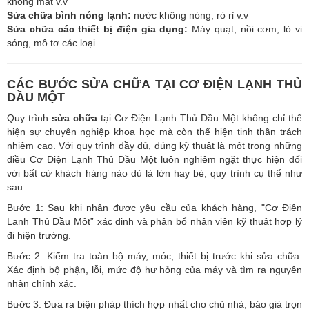
không mát v.v
Sửa chữa bình nóng lạnh:
nước không nóng, rò rỉ v.v
Sửa chữa các thiết bị điện gia dụng:
Máy quạt, nồi cơm, lò vi
sóng, mô tơ các loại …
CÁC BƯỚC SỬA CHỮA TẠI CƠ ĐIỆN LẠNH THỦ
DẦU MỘT
Quy trình
sửa chữa
tại Cơ Điện Lạnh Thủ Dầu Một không chỉ thể
hiện sự chuyên nghiệp khoa học mà còn thể hiện tinh thần trách
nhiệm cao. Với quy trình đầy đủ, đúng kỹ thuật là một trong những
điều Cơ Điện Lạnh Thủ Dầu Một luôn nghiêm ngặt thực hiện đối
với bất cứ khách hàng nào dù là lớn hay bé, quy trình cụ thể như
sau:
Bước 1: Sau khi nhận được yêu cầu của khách hàng, "Cơ Điện
Lạnh Thủ Dầu Một” xác định và phân bổ nhân viên kỹ thuật hợp lý
đi hiện trường.
Bước 2: Kiểm tra toàn bộ máy, móc, thiết bị trước khi sửa chữa.
Xác định bộ phận, lỗi, mức độ hư hỏng của máy và tìm ra nguyên
nhân chính xác.
Bước 3: Đưa ra biện pháp thích hợp nhất cho chủ nhà, báo giá trọn