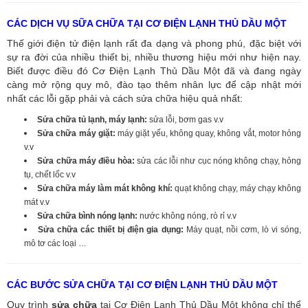
CÁC DỊCH VỤ SỮA CHỮA TẠI CƠ ĐIỆN LẠNH THỦ DẦU MỘT
Thế giới điện tử điện lạnh rất đa dạng và phong phú, đặc biệt với
sự ra đời của nhiều thiết bị, nhiều thương hiệu mới như hiện nay.
Biết được điều đó Cơ Điện Lạnh Thủ Dầu Một đã và đang ngày
càng mở rộng quy mô, đào tạo thêm nhân lực để cập nhật mới
nhất các lỗi gặp phải và cách sửa chữa hiệu quả nhất:
Sửa chữa tủ lạnh, máy lạnh:
sửa lỗi, bơm gas v.v
Sửa chữa máy giặt:
máy giặt yếu, không quay, không vắt, motor hỏng
v.v
Sửa chữa máy điều hòa:
sửa các lỗi như cục nóng không chạy, hỏng
tụ, chết lốc v.v
Sửa chữa máy làm mát không khí:
quạt không chạy, máy chạy không
mát v.v
Sửa chữa bình nóng lạnh:
nước không nóng, rò rỉ v.v
Sửa chữa các thiết bị điện gia dụng:
Máy quạt, nồi cơm, lò vi sóng,
mô tơ các loại …
CÁC BƯỚC SỬA CHỮA TẠI CƠ ĐIỆN LẠNH THỦ DẦU MỘT
Quy trình
sửa chữa
tại Cơ Điện Lạnh Thủ Dầu Một không chỉ thể