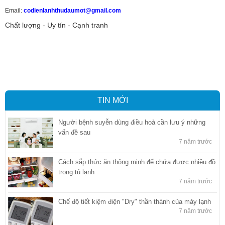
Email:
codienlanhthudaumot@gmail.com
Chất lượng - Uy tín - Cạnh tranh
Vận tải hàng hóa
,
Dịch vụ hải quan ở Bình Dương
,
Dịch vụ hải
quan tại Bình Dương
,
Dịch vụ hải quan ở Hồ Chí Minh
,
Dịch vụ khai
báo hải quan tại Hồ Chí Minh
,
Công ty Dịch vụ hải quan ở Bình
Dương
,
Công ty dịch vụ hải quan ở Hồ Chí Minh
TIN MỚI
Người bệnh suyễn dùng điều hoà cần lưu ý những
vấn đề sau
7 năm trước
Cách sắp thức ăn thông minh để chứa được nhiều đồ
trong tủ lạnh
7 năm trước
Chế độ tiết kiệm điện "Dry" thần thánh của máy lạnh
7 năm trước