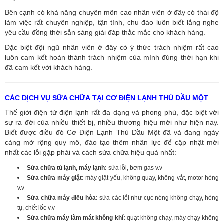
Bên cạnh có khả năng chuyên môn cao nhân viên ở đây có thái độ
làm việc rất chuyên nghiệp, tận tình, chu đáo luôn biết lắng nghe
yêu cầu đồng thời sẵn sàng giải đáp thắc mắc cho khách hàng.
Đặc biệt đội ngũ nhân viên ở đây có ý thức trách nhiệm rất cao
luôn cam kết hoàn thành trách nhiệm của mình đúng thời hạn khi
đã cam kết với khách hàng.
CÁC DỊCH VỤ SỮA CHỮA TẠI CƠ ĐIỆN LẠNH THỦ DẦU MỘT
Thế giới điện tử điện lạnh rất đa dạng và phong phú, đặc biệt với
sự ra đời của nhiều thiết bị, nhiều thương hiệu mới như hiện nay.
Biết được điều đó Cơ Điện Lạnh Thủ Dầu Một đã và đang ngày
càng mở rộng quy mô, đào tạo thêm nhân lực để cập nhật mới
nhất các lỗi gặp phải và cách sửa chữa hiệu quả nhất:
Sửa chữa tủ lạnh, máy lạnh:
sửa lỗi, bơm gas v.v
Sửa chữa máy giặt:
máy giặt yếu, không quay, không vắt, motor hỏng
v.v
Sửa chữa máy điều hòa:
sửa các lỗi như cục nóng không chạy, hỏng
tụ, chết lốc v.v
Sửa chữa máy làm mát không khí:
quạt không chạy, máy chạy không