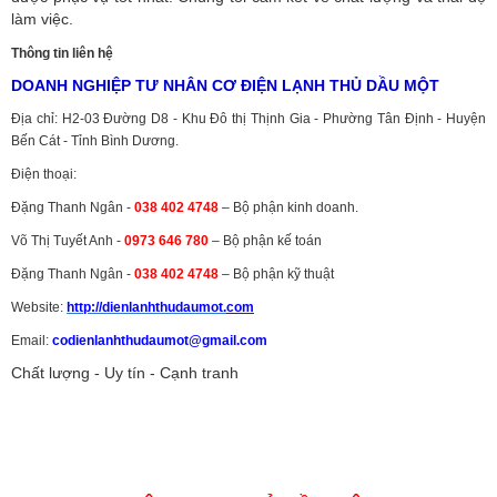
làm việc.
Thông tin liên hệ
DOANH NGHIỆP TƯ NHÂN CƠ ĐIỆN LẠNH THỦ DẦU MỘT
Địa chỉ: H2-03 Đường D8 - Khu Đô thị Thịnh Gia - Phường Tân Định - Huyện
Bến Cát - Tỉnh Bình Dương.
Điện thoại:
Đặng Thanh Ngân -
038 402 4748
– Bộ phận kinh doanh.
Võ Thị Tuyết Anh -
0973 646 780
– Bộ phận kế toán
Đặng Thanh Ngân -
038 402 4748
– Bộ phận kỹ thuật
Website:
http://dienlanhthudaumot.
com
Email:
codienlanhthudaumot@gmail.com
Chất lượng - Uy tín - Cạnh tranh
Vận tải hàng hóa
,
Dịch vụ hải quan ở Bình Dương
,
Dịch vụ hải
quan tại Bình Dương
,
Dịch vụ hải quan ở Hồ Chí Minh
,
Dịch vụ khai
báo hải quan tại Hồ Chí Minh
,
Công ty Dịch vụ hải quan ở Bình
Dương
,
Công ty dịch vụ hải quan ở Hồ Chí Minh