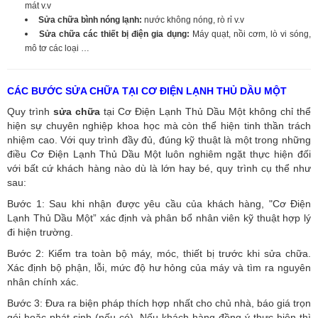
mát v.v
Sửa chữa bình nóng lạnh:
nước không nóng, rò rỉ v.v
Sửa chữa các thiết bị điện gia dụng:
Máy quạt, nồi cơm, lò vi sóng,
mô tơ các loại …
CÁC BƯỚC SỬA CHỮA TẠI CƠ ĐIỆN LẠNH THỦ DẦU MỘT
Quy trình
sửa chữa
tại Cơ Điện Lạnh Thủ Dầu Một không chỉ thể
hiện sự chuyên nghiệp khoa học mà còn thể hiện tinh thần trách
nhiệm cao. Với quy trình đầy đủ, đúng kỹ thuật là một trong những
điều Cơ Điện Lạnh Thủ Dầu Một luôn nghiêm ngặt thực hiện đối
với bất cứ khách hàng nào dù là lớn hay bé, quy trình cụ thể như
sau:
Bước 1: Sau khi nhận được yêu cầu của khách hàng, "Cơ Điện
Lạnh Thủ Dầu Một” xác định và phân bổ nhân viên kỹ thuật hợp lý
đi hiện trường.
Bước 2: Kiểm tra toàn bộ máy, móc, thiết bị trước khi sửa chữa.
Xác định bộ phận, lỗi, mức độ hư hỏng của máy và tìm ra nguyên
nhân chính xác.
Bước 3: Đưa ra biện pháp thích hợp nhất cho chủ nhà, báo giá trọn
gói hoặc phát sinh (nếu có).
Nếu khách hàng đồng ý thực hiện thì