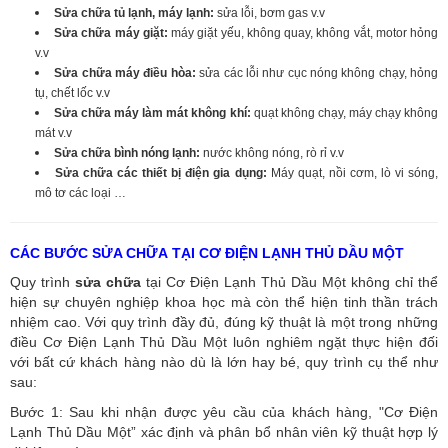
Sửa chữa tủ lạnh, máy lạnh:
sửa lỗi, bơm gas v.v
Sửa chữa máy giặt:
máy giặt yếu, không quay, không vắt, motor hỏng
v.v
Sửa chữa máy điều hòa:
sửa các lỗi như cục nóng không chạy, hỏng
tụ, chết lốc v.v
Sửa chữa máy làm mát không khí:
quạt không chạy, máy chạy không
mát v.v
Sửa chữa bình nóng lạnh:
nước không nóng, rò rỉ v.v
Sửa chữa các thiết bị điện gia dụng:
Máy quạt, nồi cơm, lò vi sóng,
mô tơ các loại …
CÁC BƯỚC SỬA CHỮA TẠI CƠ ĐIỆN LẠNH THỦ DẦU MỘT
Quy trình
sửa chữa
tại Cơ Điện Lạnh Thủ Dầu Một không chỉ thể
hiện sự chuyên nghiệp khoa học mà còn thể hiện tinh thần trách
nhiệm cao. Với quy trình đầy đủ, đúng kỹ thuật là một trong những
điều Cơ Điện Lạnh Thủ Dầu Một luôn nghiêm ngặt thực hiện đối
với bất cứ khách hàng nào dù là lớn hay bé, quy trình cụ thể như
sau:
Bước 1: Sau khi nhận được yêu cầu của khách hàng, "Cơ Điện
Lạnh Thủ Dầu Một” xác định và phân bổ nhân viên kỹ thuật hợp lý