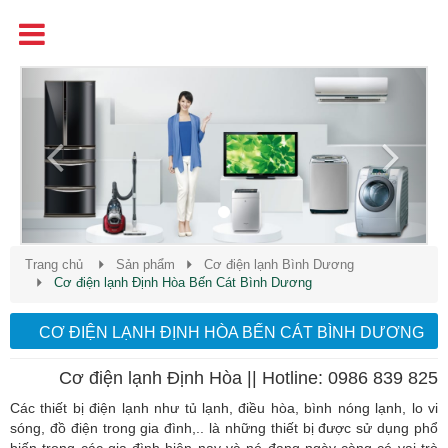
Tên
Chất Lượng - Uy Tín - Giá Cạnh Tranh
Previous
Next
Trang chủ
Sản phẩm
Cơ điện lạnh Bình Dương
Cơ điện lạnh Định Hòa Bến Cát Bình Dương
CƠ ĐIỆN LẠNH ĐỊNH HÒA BẾN CÁT BÌNH DƯƠNG
Cơ điện lạnh Định Hòa || Hotline: 0986 839 825
Các thiết bị điện lạnh như tủ lạnh, điều hòa, bình nóng lạnh, lo vi
sóng, đồ điện trong gia đình,.. là những thiết bị được sử dụng phổ
biến trong các gia đình hiện nay và nó đang ngày càng có vai trò