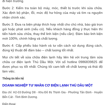
đi hiện trường.
Bước 2: Kiểm tra toàn bộ máy, móc, thiết bị trước khi sửa chữa.
Xác định bộ phận, lỗi, mức độ hư hỏng của máy và tìm ra nguyên
nhân chính xác.
Bước 3: Đưa ra biện pháp thích hợp nhất cho chủ nhà, báo giá trọn
gói hoặc phát sinh (nếu có).
Nếu khách hàng đồng ý thực hiện thì
tiến hành sửa chữa, thay thế linh kiện (nếu cần). Đảm bảo linh kiện
mới 100%, chính hãng và chất lượng.
Bước 4: Cấp phiếu bảo hành và tư vấn cách sử dụng đúng cách,
đúng kỹ thuật để đảm bảo – chất lượng tốt nhất.
Mọi chi tiết về sửa chữa điện lạnh hãy liên hệ với trung tâm sửa
chữa cơ điện lạnh Thủ Dầu Một. Với số hotline 0986839825 để
được phục vụ tốt nhất. Chúng tôi cam kết về chất lượng và thái độ
làm việc.
Thông tin liên hệ
DOANH NGHIỆP TƯ NHÂN CƠ ĐIỆN LẠNH THỦ DẦU MỘT
Địa chỉ: H2-03 Đường D8 - Khu Đô thị Thịnh Gia - Phường Tân Định - Huyện
Bến Cát - Tỉnh Bình Dương.
Điện thoại: