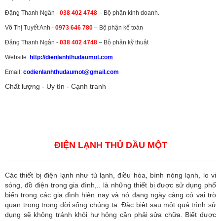
Đặng Thanh Ngân -
038 402 4748
– Bộ phận kinh doanh.
Võ Thị Tuyết Anh -
0973 646 780
– Bộ phận kế toán
Đặng Thanh Ngân -
038 402 4748
– Bộ phận kỹ thuật
Website:
http://dienlanhthudaumot.
com
Email:
codienlanhthudaumot@gmail.com
Chất lượng - Uy tín - Cạnh tranh
Vận tải hàng hóa
,
Dịch vụ hải quan ở Bình Dương
,
Dịch vụ hải
quan tại Bình Dương
,
Dịch vụ hải quan ở Hồ Chí Minh
,
Dịch vụ khai
báo hải quan tại Hồ Chí Minh
,
Công ty Dịch vụ hải quan ở Bình
Dương
,
Công ty dịch vụ hải quan ở Hồ Chí Minh
ĐIỆN LẠNH THỦ DẦU MỘT
Các thiết bị điện lạnh như tủ lạnh, điều hòa, bình nóng lạnh, lo vi
sóng, đồ điện trong gia đình,.. là những thiết bị được sử dụng phổ
biến trong các gia đình hiện nay và nó đang ngày càng có vai trò
quan trọng trong đời sống chúng ta. Đặc biệt sau một quá trình sử
dụng sẽ không tránh khỏi hư hỏng cần phải sửa chữa. Biết được