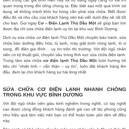
quan trọng trong đời sống chúng ta. Đặc biệt sau một quá trình sử
dụng sẽ không tránh khỏi hư hỏng cần phải sửa chữa. Biết được
điều đó và nhu cầu của khách hàng nên bài viết dưới đây sẽ rất tốt
cho bạn. Gọi ngay
Cơ – Điện Lạnh Thủ Dầu Một
sẽ giúp bạn tìm
được địa chỉ sửa chữa điện lạnh uy tín tại khu vực Bình Dương.
Dịch vụ sửa chữa cơ điện lạnh Thủ Dầu Một chuyên bảo hành, sửa
chữa bảo dưỡng điều hòa, tủ lạnh, máy giặt bình nóng lạnh, lò vi
song, đồ điện gia đình …uy tín trên thị trường. Với đội ngũ nhân
viên có kỹ thuật giỏi, chuyên sâu trong lĩnh vực sửa chữa điện lạnh.
Trung tâm sửa chữa
cơ điện lạnh Thủ Dầu Một
luôn hướng tới
tiêu chí “nhiệt tình – cẩn thận – uy tín”, luôn đặt khách hàng lên
đầu, đem lại cho khách hàng sự hài lòng nhất.
SỬA CHỮA CƠ ĐIỆN LẠNH NHANH CHÓNG
TRONG KHU VỰC BÌNH DƯƠNG
Với đội ngũ nhân viên giàu kinh nghiệm trong nghề, có tay nghề
cao được cộng đồng khách hàng đánh giá cao về tác phong cũng
như hiệu quả làm việc nên bạn có thể hoàn toàn yên tâm về điều
này.