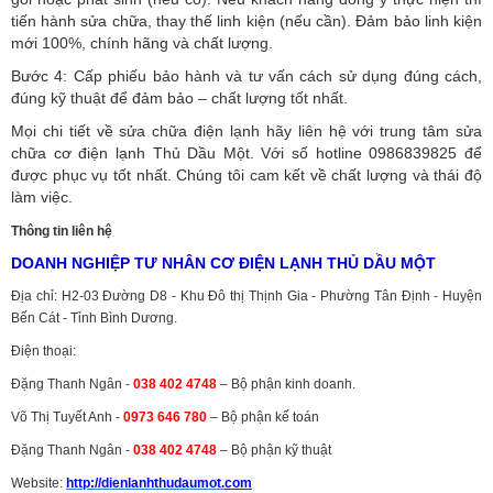
tiến hành sửa chữa, thay thế linh kiện (nếu cần). Đảm bảo linh kiện
mới 100%, chính hãng và chất lượng.
Bước 4: Cấp phiếu bảo hành và tư vấn cách sử dụng đúng cách,
đúng kỹ thuật để đảm bảo – chất lượng tốt nhất.
Mọi chi tiết về sửa chữa điện lạnh hãy liên hệ với trung tâm sửa
chữa cơ điện lạnh Thủ Dầu Một. Với số hotline 0986839825 để
được phục vụ tốt nhất. Chúng tôi cam kết về chất lượng và thái độ
làm việc.
Thông tin liên hệ
DOANH NGHIỆP TƯ NHÂN CƠ ĐIỆN LẠNH THỦ DẦU MỘT
Địa chỉ: H2-03 Đường D8 - Khu Đô thị Thịnh Gia - Phường Tân Định - Huyện
Bến Cát - Tỉnh Bình Dương.
Điện thoại:
Đặng Thanh Ngân -
038 402 4748
– Bộ phận kinh doanh.
Võ Thị Tuyết Anh -
0973 646 780
– Bộ phận kế toán
Đặng Thanh Ngân -
038 402 4748
– Bộ phận kỹ thuật
Website:
http://dienlanhthudaumot.
com