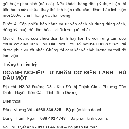
gói hoặc phát sinh (nếu có). Nếu khách hàng đồng ý thực hiện thì
tiến hành sửa chữa, thay thế linh kiện (nếu cần). Đảm bảo linh kiện
mới 100%, chính hãng và chất lượng.
Bước 4: Cấp phiếu bảo hành và tư vấn cách sử dụng đúng cách,
đúng kỹ thuật để đảm bảo – chất lượng tốt nhất.
Mọi chi tiết về sửa chữa điện lạnh hãy liên hệ với trung tâm sửa
chữa cơ điện lạnh Thủ Dầu Một. Với số hotline 0986839825 để
được phục vụ tốt nhất. Chúng tôi cam kết về chất lượng và thái độ
làm việc.
Thông tin liên hệ
DOANH NGHIỆP TƯ NHÂN CƠ ĐIỆN LẠNH THỦ
DẦU MỘT
Địa chỉ: H2-03 Đường D8 - Khu Đô thị Thịnh Gia - Phường Tân
Định - Huyện Bến Cát - Tỉnh Bình Dương.
Điện thoại:
Đặng Vương Vũ -
0986 839 825
– Bộ phận kinh doanh.
Đặng Thanh Ngân -
038 402 4748
– Bộ phận kinh doanh.
Võ Thị Tuyết Anh -
0973 646 780
– Bộ phận kế toán