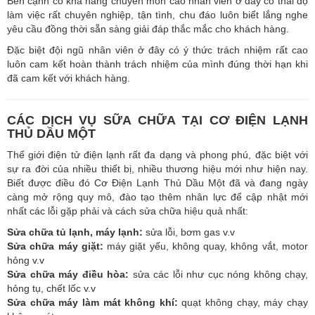
Bên cạnh có khả năng chuyên môn cao nhân viên ở đây có thái độ
làm việc rất chuyên nghiệp, tận tình, chu đáo luôn biết lắng nghe
yêu cầu đồng thời sẵn sàng giải đáp thắc mắc cho khách hàng.
Đặc biệt đội ngũ nhân viên ở đây có ý thức trách nhiệm rất cao
luôn cam kết hoàn thành trách nhiệm của mình đúng thời hạn khi
đã cam kết với khách hàng.
CÁC DỊCH VỤ SỮA CHỮA TẠI CƠ ĐIỆN LẠNH
THỦ DẦU MỘT
Thế giới điện tử điện lạnh rất đa dạng và phong phú, đặc biệt với
sự ra đời của nhiều thiết bị, nhiều thương hiệu mới như hiện nay.
Biết được điều đó Cơ Điện Lạnh Thủ Dầu Một đã và đang ngày
càng mở rộng quy mô, đào tạo thêm nhân lực để cập nhật mới
nhất các lỗi gặp phải và cách sửa chữa hiệu quả nhất:
Sửa chữa tủ lạnh, máy lạnh:
sửa lỗi, bơm gas v.v
Sửa chữa máy giặt:
máy giặt yếu, không quay, không vắt, motor
hỏng v.v
Sửa chữa máy điều hòa:
sửa các lỗi như cục nóng không chạy,
hỏng tụ, chết lốc v.v
Sửa chữa máy làm mát không khí:
quạt không chạy, máy chạy