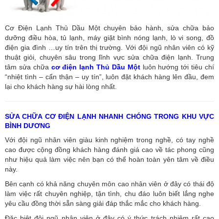
Cơ Điện Lạnh Thủ Dầu Một chuyên bảo hành, sửa chữa bảo
dưỡng điều hòa, tủ lạnh, máy giặt bình nóng lạnh, lò vi song, đồ
điện gia đình …uy tín trên thị trường. Với đội ngũ nhân viên có kỹ
thuật giỏi, chuyên sâu trong lĩnh vực sửa chữa điện lạnh. Trung
tâm sửa chữa
cơ điện lạnh Thủ Dầu Một
luôn hướng tới tiêu chí
“nhiệt tình – cẩn thận – uy tín”, luôn đặt khách hàng lên đầu, đem
lại cho khách hàng sự hài lòng nhất.
SỬA CHỮA CƠ ĐIỆN LẠNH NHANH CHÓNG TRONG KHU VỰC
BÌNH DƯƠNG
Với đội ngũ nhân viên giàu kinh nghiệm trong nghề, có tay nghề
cao được cộng đồng khách hàng đánh giá cao về tác phong cũng
như hiệu quả làm việc nên bạn có thể hoàn toàn yên tâm về điều
này.
Bên cạnh có khả năng chuyên môn cao nhân viên ở đây có thái độ
làm việc rất chuyên nghiệp, tận tình, chu đáo luôn biết lắng nghe
yêu cầu đồng thời sẵn sàng giải đáp thắc mắc cho khách hàng.
Đặc biệt đội ngũ nhân viên ở đây có ý thức trách nhiệm rất cao