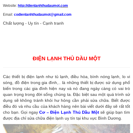
Website:
http://dienlanhthudaumot.
com
Email:
codienlanhthudaumot@gmail.com
Chất lượng - Uy tín - Cạnh tranh
Vận tải hàng hóa
,
Dịch vụ hải quan ở Bình Dương
,
Dịch vụ hải
quan tại Bình Dương
,
Dịch vụ hải quan ở Hồ Chí Minh
,
Dịch vụ khai
báo hải quan tại Hồ Chí Minh
,
Công ty Dịch vụ hải quan ở Bình
Dương
,
Công ty dịch vụ hải quan ở Hồ Chí Minh
ĐIỆN LẠNH THỦ DẦU MỘT
Các thiết bị điện lạnh như tủ lạnh, điều hòa, bình nóng lạnh, lo vi
sóng, đồ điện trong gia đình,.. là những thiết bị được sử dụng phổ
biến trong các gia đình hiện nay và nó đang ngày càng có vai trò
quan trọng trong đời sống chúng ta. Đặc biệt sau một quá trình sử
dụng sẽ không tránh khỏi hư hỏng cần phải sửa chữa. Biết được
điều đó và nhu cầu của khách hàng nên bài viết dưới đây sẽ rất tốt
cho bạn. Gọi ngay
Cơ – Điện Lạnh Thủ Dầu Một
sẽ giúp bạn tìm
được địa chỉ sửa chữa điện lạnh uy tín tại khu vực Bình Dương.