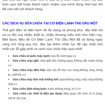
luôn cam kết hoàn thành trách nhiệm của mình đúng thời hạn khi
đã cam kết với khách hàng.
CÁC DỊCH VỤ SỮA CHỮA TẠI CƠ ĐIỆN LẠNH THỦ DẦU MỘT
Thế giới điện tử điện lạnh rất đa dạng và phong phú, đặc biệt với
sự ra đời của nhiều thiết bị, nhiều thương hiệu mới như hiện nay.
Biết được điều đó Cơ Điện Lạnh Thủ Dầu Một đã và đang ngày
càng mở rộng quy mô, đào tạo thêm nhân lực để cập nhật mới
nhất các lỗi gặp phải và cách sửa chữa hiệu quả nhất:
Sửa chữa tủ lạnh, máy lạnh:
sửa lỗi, bơm gas v.v
Sửa chữa máy giặt:
máy giặt yếu, không quay, không vắt, motor hỏng
v.v
Sửa chữa máy điều hòa:
sửa các lỗi như cục nóng không chạy, hỏng
tụ, chết lốc v.v
Sửa chữa máy làm mát không khí:
quạt không chạy, máy chạy không
mát v.v
Sửa chữa bình nóng lạnh:
nước không nóng, rò rỉ v.v
Sửa chữa các thiết bị điện gia dụng:
Máy quạt, nồi cơm, lò vi sóng,
mô tơ các loại …