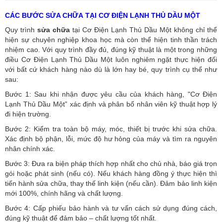
CÁC BƯỚC SỬA CHỮA TẠI CƠ ĐIỆN LẠNH THỦ DẦU MỘT
Quy trình
sửa chữa
tại Cơ Điện Lạnh Thủ Dầu Một không chỉ thể
hiện sự chuyên nghiệp khoa học mà còn thể hiện tinh thần trách
nhiệm cao. Với quy trình đầy đủ, đúng kỹ thuật là một trong những
điều Cơ Điện Lạnh Thủ Dầu Một luôn nghiêm ngặt thực hiện đối
với bất cứ khách hàng nào dù là lớn hay bé, quy trình cụ thể như
sau:
Bước 1: Sau khi nhận được yêu cầu của khách hàng, "Cơ Điện
Lạnh Thủ Dầu Một” xác định và phân bổ nhân viên kỹ thuật hợp lý
đi hiện trường.
Bước 2: Kiểm tra toàn bộ máy, móc, thiết bị trước khi sửa chữa.
Xác định bộ phận, lỗi, mức độ hư hỏng của máy và tìm ra nguyên
nhân chính xác.
Bước 3: Đưa ra biện pháp thích hợp nhất cho chủ nhà, báo giá trọn
gói hoặc phát sinh (nếu có).
Nếu khách hàng đồng ý thực hiện thì
tiến hành sửa chữa, thay thế linh kiện (nếu cần). Đảm bảo linh kiện
mới 100%, chính hãng và chất lượng.
Bước 4: Cấp phiếu bảo hành và tư vấn cách sử dụng đúng cách,
đúng kỹ thuật để đảm bảo – chất lượng tốt nhất.