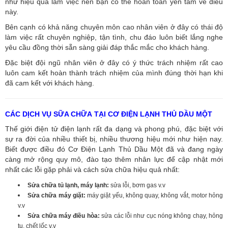
như hiệu quả làm việc nên bạn có thể hoàn toàn yên tâm về điều
này.
Bên cạnh có khả năng chuyên môn cao nhân viên ở đây có thái độ
làm việc rất chuyên nghiệp, tận tình, chu đáo luôn biết lắng nghe
yêu cầu đồng thời sẵn sàng giải đáp thắc mắc cho khách hàng.
Đặc biệt đội ngũ nhân viên ở đây có ý thức trách nhiệm rất cao
luôn cam kết hoàn thành trách nhiệm của mình đúng thời hạn khi
đã cam kết với khách hàng.
CÁC DỊCH VỤ SỮA CHỮA TẠI CƠ ĐIỆN LẠNH THỦ DẦU MỘT
Thế giới điện tử điện lạnh rất đa dạng và phong phú, đặc biệt với
sự ra đời của nhiều thiết bị, nhiều thương hiệu mới như hiện nay.
Biết được điều đó Cơ Điện Lạnh Thủ Dầu Một đã và đang ngày
càng mở rộng quy mô, đào tạo thêm nhân lực để cập nhật mới
nhất các lỗi gặp phải và cách sửa chữa hiệu quả nhất:
Sửa chữa tủ lạnh, máy lạnh:
sửa lỗi, bơm gas v.v
Sửa chữa máy giặt:
máy giặt yếu, không quay, không vắt, motor hỏng
v.v
Sửa chữa máy điều hòa:
sửa các lỗi như cục nóng không chạy, hỏng
tụ, chết lốc v.v