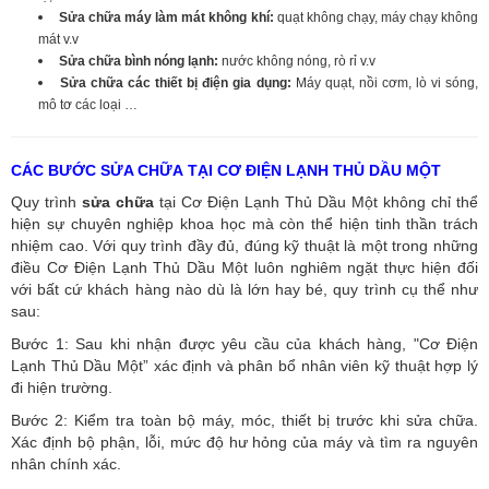
Sửa chữa máy làm mát không khí:
quạt không chạy, máy chạy không
mát v.v
Sửa chữa bình nóng lạnh:
nước không nóng, rò rỉ v.v
Sửa chữa các thiết bị điện gia dụng:
Máy quạt, nồi cơm, lò vi sóng,
mô tơ các loại …
CÁC BƯỚC SỬA CHỮA TẠI CƠ ĐIỆN LẠNH THỦ DẦU MỘT
Quy trình
sửa chữa
tại Cơ Điện Lạnh Thủ Dầu Một không chỉ thể
hiện sự chuyên nghiệp khoa học mà còn thể hiện tinh thần trách
nhiệm cao. Với quy trình đầy đủ, đúng kỹ thuật là một trong những
điều Cơ Điện Lạnh Thủ Dầu Một luôn nghiêm ngặt thực hiện đối
với bất cứ khách hàng nào dù là lớn hay bé, quy trình cụ thể như
sau:
Bước 1: Sau khi nhận được yêu cầu của khách hàng, "Cơ Điện
Lạnh Thủ Dầu Một” xác định và phân bổ nhân viên kỹ thuật hợp lý
đi hiện trường.
Bước 2: Kiểm tra toàn bộ máy, móc, thiết bị trước khi sửa chữa.
Xác định bộ phận, lỗi, mức độ hư hỏng của máy và tìm ra nguyên
nhân chính xác.