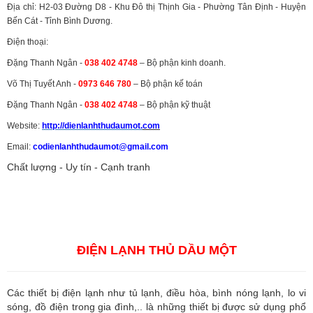
Địa chỉ: H2-03 Đường D8 - Khu Đô thị Thịnh Gia - Phường Tân Định - Huyện
Bến Cát - Tỉnh Bình Dương.
Điện thoại:
Đặng Thanh Ngân -
038 402 4748
– Bộ phận kinh doanh.
Võ Thị Tuyết Anh -
0973 646 780
– Bộ phận kế toán
Đặng Thanh Ngân -
038 402 4748
– Bộ phận kỹ thuật
Website:
http://dienlanhthudaumot.
com
Email:
codienlanhthudaumot@gmail.com
Chất lượng - Uy tín - Cạnh tranh
Vận tải hàng hóa
,
Dịch vụ hải quan ở Bình Dương
,
Dịch vụ hải
quan tại Bình Dương
,
Dịch vụ hải quan ở Hồ Chí Minh
,
Dịch vụ khai
báo hải quan tại Hồ Chí Minh
,
Công ty Dịch vụ hải quan ở Bình
Dương
,
Công ty dịch vụ hải quan ở Hồ Chí Minh
ĐIỆN LẠNH THỦ DẦU MỘT
Các thiết bị điện lạnh như tủ lạnh, điều hòa, bình nóng lạnh, lo vi
sóng, đồ điện trong gia đình,.. là những thiết bị được sử dụng phổ