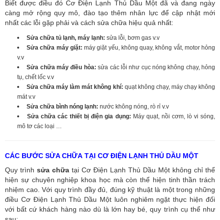
Biết được điều đó Cơ Điện Lạnh Thủ Dầu Một đã và đang ngày
càng mở rộng quy mô, đào tạo thêm nhân lực để cập nhật mới
nhất các lỗi gặp phải và cách sửa chữa hiệu quả nhất:
Sửa chữa tủ lạnh, máy lạnh:
sửa lỗi, bơm gas v.v
Sửa chữa máy giặt:
máy giặt yếu, không quay, không vắt, motor hỏng
v.v
Sửa chữa máy điều hòa:
sửa các lỗi như cục nóng không chạy, hỏng
tụ, chết lốc v.v
Sửa chữa máy làm mát không khí:
quạt không chạy, máy chạy không
mát v.v
Sửa chữa bình nóng lạnh:
nước không nóng, rò rỉ v.v
Sửa chữa các thiết bị điện gia dụng:
Máy quạt, nồi cơm, lò vi sóng,
mô tơ các loại …
CÁC BƯỚC SỬA CHỮA TẠI CƠ ĐIỆN LẠNH THỦ DẦU MỘT
Quy trình
sửa chữa
tại Cơ Điện Lạnh Thủ Dầu Một không chỉ thể
hiện sự chuyên nghiệp khoa học mà còn thể hiện tinh thần trách
nhiệm cao. Với quy trình đầy đủ, đúng kỹ thuật là một trong những
điều Cơ Điện Lạnh Thủ Dầu Một luôn nghiêm ngặt thực hiện đối
với bất cứ khách hàng nào dù là lớn hay bé, quy trình cụ thể như
sau: