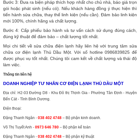
Bước 3: Đưa ra biện pháp thích hợp nhất cho chủ nhà, báo giá trọn
gói hoặc phát sinh (nếu có).
Nếu khách hàng đồng ý thực hiện thì
tiến hành sửa chữa, thay thế linh kiện (nếu cần). Đảm bảo linh kiện
mới 100%, chính hãng và chất lượng.
Bước 4: Cấp phiếu bảo hành và tư vấn cách sử dụng đúng cách,
đúng kỹ thuật để đảm bảo – chất lượng tốt nhất.
Mọi chi tiết về sửa chữa điện lạnh hãy liên hệ với trung tâm sửa
chữa cơ điện lạnh Thủ Dầu Một. Với số hotline 0986839825 để
được phục vụ tốt nhất. Chúng tôi cam kết về chất lượng và thái độ
làm việc.
Thông tin liên hệ
DOANH NGHIỆP TƯ NHÂN CƠ ĐIỆN LẠNH THỦ DẦU MỘT
Địa chỉ: H2-03 Đường D8 - Khu Đô thị Thịnh Gia - Phường Tân Định - Huyện
Bến Cát - Tỉnh Bình Dương.
Điện thoại:
Đặng Thanh Ngân -
038 402 4748
– Bộ phận kinh doanh.
Võ Thị Tuyết Anh -
0973 646 780
– Bộ phận kế toán
Đặng Thanh Ngân -
038 402 4748
– Bộ phận kỹ thuật