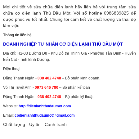
Mọi chi tiết về sửa chữa điện lạnh hãy liên hệ với trung tâm sửa
chữa cơ điện lạnh Thủ Dầu Một. Với số hotline 0986839825 để
được phục vụ tốt nhất. Chúng tôi cam kết về chất lượng và thái độ
làm việc.
Thông tin liên hệ
DOANH NGHIỆP TƯ NHÂN CƠ ĐIỆN LẠNH THỦ DẦU MỘT
Địa chỉ: H2-03 Đường D8 - Khu Đô thị Thịnh Gia - Phường Tân Định - Huyện
Bến Cát - Tỉnh Bình Dương.
Điện thoại:
Đặng Thanh Ngân -
038 402 4748
– Bộ phận kinh doanh.
Võ Thị Tuyết Anh -
0973 646 780
– Bộ phận kế toán
Đặng Thanh Ngân -
038 402 4748
– Bộ phận kỹ thuật
Website:
http://dienlanhthudaumot.
com
Email:
codienlanhthudaumot@gmail.com
Chất lượng - Uy tín - Cạnh tranh
Vận tải hàng hóa
,
Dịch vụ hải quan ở Bình Dương
,
Dịch vụ hải