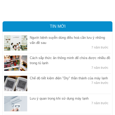
quan tại Bình Dương
,
Dịch vụ hải quan ở Hồ Chí Minh
,
Dịch vụ khai
báo hải quan tại Hồ Chí Minh
,
Công ty Dịch vụ hải quan ở Bình
Dương
,
Công ty dịch vụ hải quan ở Hồ Chí Minh
TIN MỚI
Người bệnh suyễn dùng điều hoà cần lưu ý những
vấn đề sau
7 năm trước
Cách sắp thức ăn thông minh để chứa được nhiều đồ
trong tủ lạnh
7 năm trước
Chế độ tiết kiệm điện "Dry" thần thánh của máy lạnh
7 năm trước
Lưu ý quan trọng khi sử dụng máy lạnh
7 năm trước