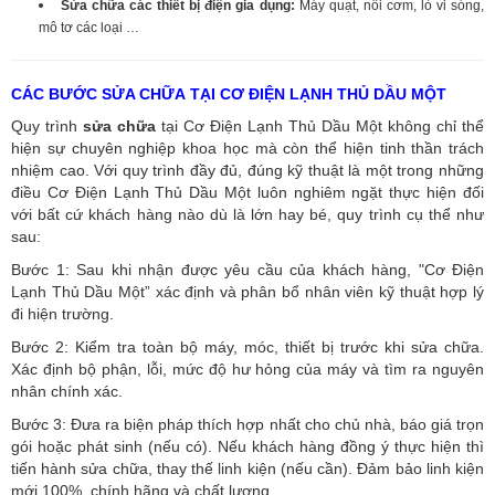
Sửa chữa các thiết bị điện gia dụng:
Máy quạt, nồi cơm, lò vi sóng,
mô tơ các loại …
CÁC BƯỚC SỬA CHỮA TẠI CƠ ĐIỆN LẠNH THỦ DẦU MỘT
Quy trình
sửa chữa
tại Cơ Điện Lạnh Thủ Dầu Một không chỉ thể
hiện sự chuyên nghiệp khoa học mà còn thể hiện tinh thần trách
nhiệm cao. Với quy trình đầy đủ, đúng kỹ thuật là một trong những
điều Cơ Điện Lạnh Thủ Dầu Một luôn nghiêm ngặt thực hiện đối
với bất cứ khách hàng nào dù là lớn hay bé, quy trình cụ thể như
sau:
Bước 1: Sau khi nhận được yêu cầu của khách hàng, "Cơ Điện
Lạnh Thủ Dầu Một” xác định và phân bổ nhân viên kỹ thuật hợp lý
đi hiện trường.
Bước 2: Kiểm tra toàn bộ máy, móc, thiết bị trước khi sửa chữa.
Xác định bộ phận, lỗi, mức độ hư hỏng của máy và tìm ra nguyên
nhân chính xác.
Bước 3: Đưa ra biện pháp thích hợp nhất cho chủ nhà, báo giá trọn
gói hoặc phát sinh (nếu có).
Nếu khách hàng đồng ý thực hiện thì
tiến hành sửa chữa, thay thế linh kiện (nếu cần). Đảm bảo linh kiện
mới 100%, chính hãng và chất lượng.