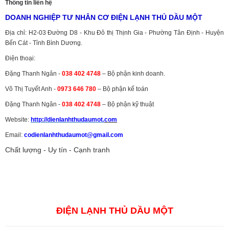
Thông tin liên hệ
DOANH NGHIỆP TƯ NHÂN CƠ ĐIỆN LẠNH THỦ DẦU MỘT
Địa chỉ: H2-03 Đường D8 - Khu Đô thị Thịnh Gia - Phường Tân Định - Huyện
Bến Cát - Tỉnh Bình Dương.
Điện thoại:
Đặng Thanh Ngân -
038 402 4748
– Bộ phận kinh doanh.
Võ Thị Tuyết Anh -
0973 646 780
– Bộ phận kế toán
Đặng Thanh Ngân -
038 402 4748
– Bộ phận kỹ thuật
Website:
http://dienlanhthudaumot.
com
Email:
codienlanhthudaumot@gmail.com
Chất lượng - Uy tín - Cạnh tranh
Vận tải hàng hóa
,
Dịch vụ hải quan ở Bình Dương
,
Dịch vụ hải
quan tại Bình Dương
,
Dịch vụ hải quan ở Hồ Chí Minh
,
Dịch vụ khai
báo hải quan tại Hồ Chí Minh
,
Công ty Dịch vụ hải quan ở Bình
Dương
,
Công ty dịch vụ hải quan ở Hồ Chí Minh
ĐIỆN LẠNH THỦ DẦU MỘT