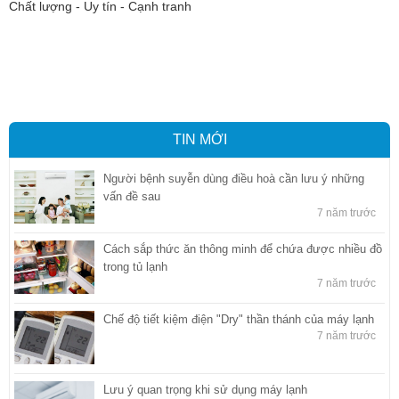
Chất lượng - Uy tín - Cạnh tranh
Vận tải hàng hóa
,
Dịch vụ hải quan ở Bình Dương
,
Dịch vụ hải
quan tại Bình Dương
,
Dịch vụ hải quan ở Hồ Chí Minh
,
Dịch vụ khai
báo hải quan tại Hồ Chí Minh
,
Công ty Dịch vụ hải quan ở Bình
Dương
,
Công ty dịch vụ hải quan ở Hồ Chí Minh
TIN MỚI
Người bệnh suyễn dùng điều hoà cần lưu ý những
vấn đề sau
7 năm trước
Cách sắp thức ăn thông minh để chứa được nhiều đồ
trong tủ lạnh
7 năm trước
Chế độ tiết kiệm điện "Dry" thần thánh của máy lạnh
7 năm trước
Lưu ý quan trọng khi sử dụng máy lạnh