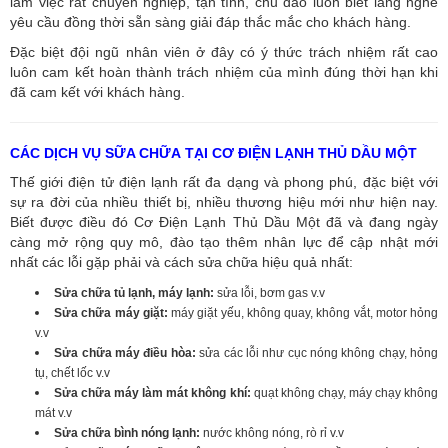
làm việc rất chuyên nghiệp, tận tình, chu đáo luôn biết lắng nghe
yêu cầu đồng thời sẵn sàng giải đáp thắc mắc cho khách hàng.
Đặc biệt đội ngũ nhân viên ở đây có ý thức trách nhiệm rất cao
luôn cam kết hoàn thành trách nhiệm của mình đúng thời hạn khi
đã cam kết với khách hàng.
CÁC DỊCH VỤ SỮA CHỮA TẠI CƠ ĐIỆN LẠNH THỦ DẦU MỘT
Thế giới điện tử điện lạnh rất đa dạng và phong phú, đặc biệt với
sự ra đời của nhiều thiết bị, nhiều thương hiệu mới như hiện nay.
Biết được điều đó Cơ Điện Lạnh Thủ Dầu Một đã và đang ngày
càng mở rộng quy mô, đào tạo thêm nhân lực để cập nhật mới
nhất các lỗi gặp phải và cách sửa chữa hiệu quả nhất:
Sửa chữa tủ lạnh, máy lạnh:
sửa lỗi, bơm gas v.v
Sửa chữa máy giặt:
máy giặt yếu, không quay, không vắt, motor hỏng
v.v
Sửa chữa máy điều hòa:
sửa các lỗi như cục nóng không chạy, hỏng
tụ, chết lốc v.v
Sửa chữa máy làm mát không khí:
quạt không chạy, máy chạy không
mát v.v
Sửa chữa bình nóng lạnh:
nước không nóng, rò rỉ v.v