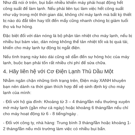
Như đã nói ở trên, bụi bẩn nhiều khiến máy phải hoạt động hết
công suất để làm lạnh. Nếu phải liên tục làm việc hết công suất
như vậy trong một thời gian dài, không chỉ máy lạnh mà bất kỳ thiết
bị nào dù đắt tiền hay tốt đến mấy cũng nhanh chóng bị giảm tuổi
thọ và hư hỏng.
Đặc biệt đối với dàn nóng là bộ phận tản nhiệt cho máy lạnh, nếu bị
nhiều bụi bám vào, dàn nóng không thể tản nhiệt tốt và bị quá tải,
khiến cho máy lạnh tự động bị ngắt điện.
Nếu tình trạng này kéo dài cũng sẽ dẫn đến sự hỏng hóc của máy
lạnh, buộc bạn phải tốn rất nhiều chi phí để sửa chữa.
4. Hãy liên hệ với Cơ Điện Lạnh Thủ Dầu Một
Nhằm ngăn chặn những tình trạng trên, Điện máy XANH khuyên
bạn nên dành ra thời gian thích hợp để vệ sinh định kỳ cho máy
lạnh của mình:
- Đối với hộ gia đình: Khoảng từ 3 – 4 tháng/lần nếu thường xuyên
mở máy lạnh (gần như cả ngày) hoặc khoảng 6 tháng/lần nếu chỉ
cho máy hoạt động từ 6 - 8 tiếng/ngày .
- Đối với công ty, nhà hàng: Trung bình 3 tháng/lần hoặc khoảng 1-
2 tháng/lần nếu môi trường làm việc có nhiều bụi bẩn.