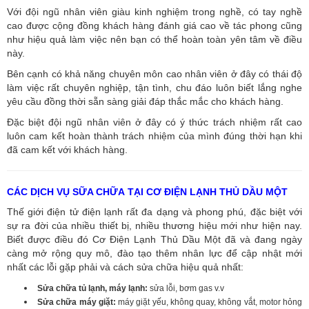
Với đội ngũ nhân viên giàu kinh nghiệm trong nghề, có tay nghề
cao được cộng đồng khách hàng đánh giá cao về tác phong cũng
như hiệu quả làm việc nên bạn có thể hoàn toàn yên tâm về điều
này.
Bên cạnh có khả năng chuyên môn cao nhân viên ở đây có thái độ
làm việc rất chuyên nghiệp, tận tình, chu đáo luôn biết lắng nghe
yêu cầu đồng thời sẵn sàng giải đáp thắc mắc cho khách hàng.
Đặc biệt đội ngũ nhân viên ở đây có ý thức trách nhiệm rất cao
luôn cam kết hoàn thành trách nhiệm của mình đúng thời hạn khi
đã cam kết với khách hàng.
CÁC DỊCH VỤ SỮA CHỮA TẠI CƠ ĐIỆN LẠNH THỦ DẦU MỘT
Thế giới điện tử điện lạnh rất đa dạng và phong phú, đặc biệt với
sự ra đời của nhiều thiết bị, nhiều thương hiệu mới như hiện nay.
Biết được điều đó Cơ Điện Lạnh Thủ Dầu Một đã và đang ngày
càng mở rộng quy mô, đào tạo thêm nhân lực để cập nhật mới
nhất các lỗi gặp phải và cách sửa chữa hiệu quả nhất:
Sửa chữa tủ lạnh, máy lạnh:
sửa lỗi, bơm gas v.v
Sửa chữa máy giặt:
máy giặt yếu, không quay, không vắt, motor hỏng