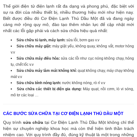
Thế giới điện tử điện lạnh rất đa dạng và phong phú, đặc biệt với
sự ra đời của nhiều thiết bị, nhiều thương hiệu mới như hiện nay.
Biết được điều đó Cơ Điện Lạnh Thủ Dầu Một đã và đang ngày
càng mở rộng quy mô, đào tạo thêm nhân lực để cập nhật mới
nhất các lỗi gặp phải và cách sửa chữa hiệu quả nhất:
Sửa chữa tủ lạnh, máy lạnh:
sửa lỗi, bơm gas v.v
Sửa chữa máy giặt:
máy giặt yếu, không quay, không vắt, motor hỏng
v.v
Sửa chữa máy điều hòa:
sửa các lỗi như cục nóng không chạy, hỏng
tụ, chết lốc v.v
Sửa chữa máy làm mát không khí:
quạt không chạy, máy chạy không
mát v.v
Sửa chữa bình nóng lạnh:
nước không nóng, rò rỉ v.v
Sửa chữa các thiết bị điện gia dụng:
Máy quạt, nồi cơm, lò vi sóng,
mô tơ các loại …
CÁC BƯỚC SỬA CHỮA TẠI CƠ ĐIỆN LẠNH THỦ DẦU MỘT
Quy trình
sửa chữa
tại Cơ Điện Lạnh Thủ Dầu Một không chỉ thể
hiện sự chuyên nghiệp khoa học mà còn thể hiện tinh thần trách
nhiệm cao. Với quy trình đầy đủ, đúng kỹ thuật là một trong những