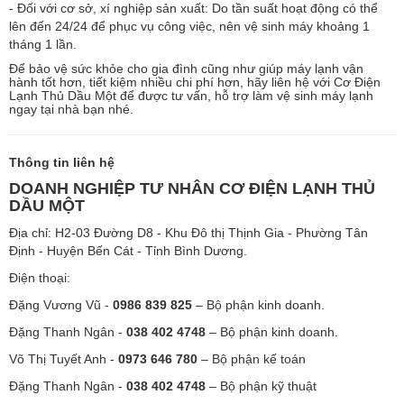
- Đối với cơ sở, xí nghiệp sản xuất: Do tần suất hoạt động có thể
lên đến 24/24 để phục vụ công việc, nên vệ sinh máy khoảng 1
tháng 1 lần.
Để bảo vệ sức khỏe cho gia đình cũng như giúp máy lạnh vận
hành tốt hơn, tiết kiệm nhiều chi phí hơn, hãy liên hệ với Cơ Điện
Lạnh Thủ Dầu Một để được tư vấn, hỗ trợ làm vệ sinh máy lạnh
ngay tại nhà bạn nhé.
Thông tin liên hệ
DOANH NGHIỆP TƯ NHÂN CƠ ĐIỆN LẠNH THỦ
DẦU MỘT
Địa chỉ: H2-03 Đường D8 - Khu Đô thị Thịnh Gia - Phường Tân
Định - Huyện Bến Cát - Tỉnh Bình Dương.
Điện thoại:
Đặng Vương Vũ -
0986 839 825
– Bộ phận kinh doanh.
Đặng Thanh Ngân -
038 402 4748
– Bộ phận kinh doanh.
Võ Thị Tuyết Anh -
0973 646 780
– Bộ phận kế toán
Đặng Thanh Ngân -
038 402 4748
– Bộ phận kỹ thuật