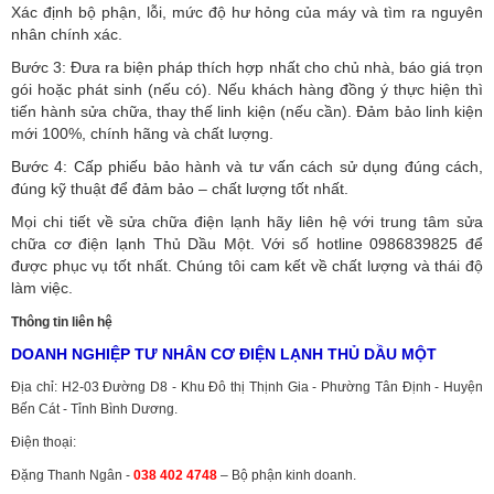
Xác định bộ phận, lỗi, mức độ hư hỏng của máy và tìm ra nguyên
nhân chính xác.
Bước 3: Đưa ra biện pháp thích hợp nhất cho chủ nhà, báo giá trọn
gói hoặc phát sinh (nếu có).
Nếu khách hàng đồng ý thực hiện thì
tiến hành sửa chữa, thay thế linh kiện (nếu cần). Đảm bảo linh kiện
mới 100%, chính hãng và chất lượng.
Bước 4: Cấp phiếu bảo hành và tư vấn cách sử dụng đúng cách,
đúng kỹ thuật để đảm bảo – chất lượng tốt nhất.
Mọi chi tiết về sửa chữa điện lạnh hãy liên hệ với trung tâm sửa
chữa cơ điện lạnh Thủ Dầu Một. Với số hotline 0986839825 để
được phục vụ tốt nhất. Chúng tôi cam kết về chất lượng và thái độ
làm việc.
Thông tin liên hệ
DOANH NGHIỆP TƯ NHÂN CƠ ĐIỆN LẠNH THỦ DẦU MỘT
Địa chỉ: H2-03 Đường D8 - Khu Đô thị Thịnh Gia - Phường Tân Định - Huyện
Bến Cát - Tỉnh Bình Dương.
Điện thoại:
Đặng Thanh Ngân -
038 402 4748
– Bộ phận kinh doanh.