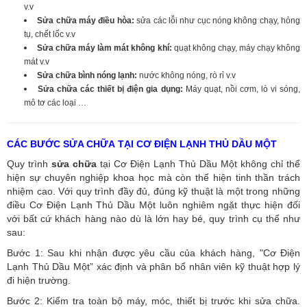
v.v
Sửa chữa máy điều hòa:
sửa các lỗi như cục nóng không chạy, hỏng
tụ, chết lốc v.v
Sửa chữa máy làm mát không khí:
quạt không chạy, máy chạy không
mát v.v
Sửa chữa bình nóng lạnh:
nước không nóng, rò rỉ v.v
Sửa chữa các thiết bị điện gia dụng:
Máy quạt, nồi cơm, lò vi sóng,
mô tơ các loại …
CÁC BƯỚC SỬA CHỮA TẠI CƠ ĐIỆN LẠNH THỦ DẦU MỘT
Quy trình
sửa chữa
tại Cơ Điện Lạnh Thủ Dầu Một không chỉ thể
hiện sự chuyên nghiệp khoa học mà còn thể hiện tinh thần trách
nhiệm cao. Với quy trình đầy đủ, đúng kỹ thuật là một trong những
điều Cơ Điện Lạnh Thủ Dầu Một luôn nghiêm ngặt thực hiện đối
với bất cứ khách hàng nào dù là lớn hay bé, quy trình cụ thể như
sau:
Bước 1: Sau khi nhận được yêu cầu của khách hàng, "Cơ Điện
Lạnh Thủ Dầu Một” xác định và phân bổ nhân viên kỹ thuật hợp lý
đi hiện trường.
Bước 2: Kiểm tra toàn bộ máy, móc, thiết bị trước khi sửa chữa.