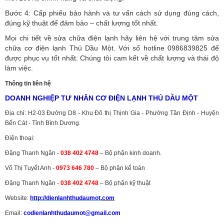
Bước 4: Cấp phiếu bảo hành và tư vấn cách sử dụng đúng cách,
đúng kỹ thuật để đảm bảo – chất lượng tốt nhất.
Mọi chi tiết về sửa chữa điện lạnh hãy liên hệ với trung tâm sửa
chữa cơ điện lạnh Thủ Dầu Một. Với số hotline 0986839825 để
được phục vụ tốt nhất. Chúng tôi cam kết về chất lượng và thái độ
làm việc.
Thông tin liên hệ
DOANH NGHIỆP TƯ NHÂN CƠ ĐIỆN LẠNH THỦ DẦU MỘT
Địa chỉ: H2-03 Đường D8 - Khu Đô thị Thịnh Gia - Phường Tân Định - Huyện
Bến Cát - Tỉnh Bình Dương.
Điện thoại:
Đặng Thanh Ngân -
038 402 4748
– Bộ phận kinh doanh.
Võ Thị Tuyết Anh -
0973 646 780
– Bộ phận kế toán
Đặng Thanh Ngân -
038 402 4748
– Bộ phận kỹ thuật
Website:
http://dienlanhthudaumot.
com
Email:
codienlanhthudaumot@gmail.com