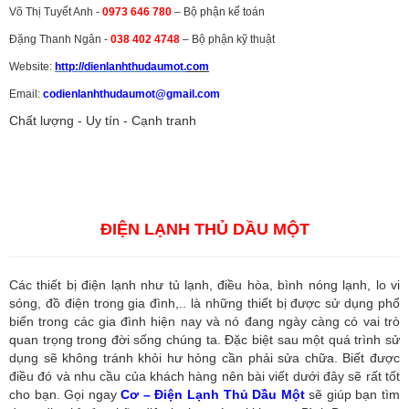
Võ Thị Tuyết Anh -
0973 646 780
– Bộ phận kế toán
Đặng Thanh Ngân -
038 402 4748
– Bộ phận kỹ thuật
Website:
http://dienlanhthudaumot.
com
Email:
codienlanhthudaumot@gmail.com
Chất lượng - Uy tín - Cạnh tranh
Vận tải hàng hóa
,
Dịch vụ hải quan ở Bình Dương
,
Dịch vụ hải
quan tại Bình Dương
,
Dịch vụ hải quan ở Hồ Chí Minh
,
Dịch vụ khai
báo hải quan tại Hồ Chí Minh
,
Công ty Dịch vụ hải quan ở Bình
Dương
,
Công ty dịch vụ hải quan ở Hồ Chí Minh
ĐIỆN LẠNH THỦ DẦU MỘT
Các thiết bị điện lạnh như tủ lạnh, điều hòa, bình nóng lạnh, lo vi
sóng, đồ điện trong gia đình,.. là những thiết bị được sử dụng phổ
biến trong các gia đình hiện nay và nó đang ngày càng có vai trò
quan trọng trong đời sống chúng ta. Đặc biệt sau một quá trình sử
dụng sẽ không tránh khỏi hư hỏng cần phải sửa chữa. Biết được
điều đó và nhu cầu của khách hàng nên bài viết dưới đây sẽ rất tốt
cho bạn. Gọi ngay
Cơ – Điện Lạnh Thủ Dầu Một
sẽ giúp bạn tìm