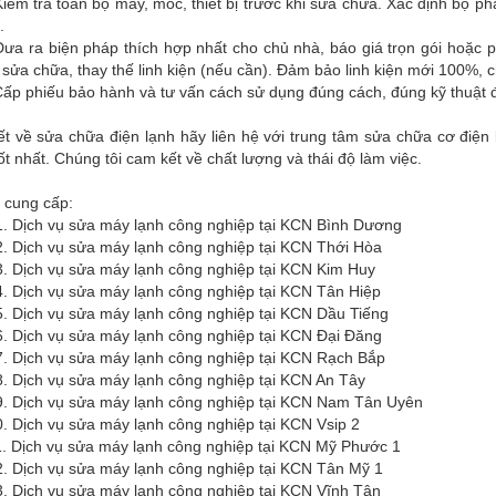
iểm tra toàn bộ máy, móc, thiết bị trước khi sửa chữa. Xác định bộ p
.
ưa ra biện pháp thích hợp nhất cho chủ nhà, báo giá trọn gói hoặc p
 sửa chữa, thay thế linh kiện (nếu cần). Đảm bảo linh kiện mới 100%, 
ấp phiếu bảo hành và tư vấn cách sử dụng đúng cách, đúng kỹ thuật đ
iết về sửa chữa điện lạnh hãy liên hệ với trung tâm sửa chữa cơ đi
ốt nhất. Chúng tôi cam kết về chất lượng và thái độ làm việc.
 cung cấp:
 vụ sửa máy lạnh công nghiệp tại KCN Bình Dương
 vụ sửa máy lạnh công nghiệp tại KCN Thới Hòa
 vụ sửa máy lạnh công nghiệp tại KCN Kim Huy
 vụ sửa máy lạnh công nghiệp tại KCN Tân Hiệp
 vụ sửa máy lạnh công nghiệp tại KCN Dầu Tiếng
 vụ sửa máy lạnh công nghiệp tại KCN Đại Đăng
 vụ sửa máy lạnh công nghiệp tại KCN Rạch Bắp
 vụ sửa máy lạnh công nghiệp tại KCN An Tây
 vụ sửa máy lạnh công nghiệp tại KCN Nam Tân Uyên
 vụ sửa máy lạnh công nghiệp tại KCN Vsip 2
h vụ sửa máy lạnh công nghiệp tại KCN Mỹ Phước 1
h vụ sửa máy lạnh công nghiệp tại KCN Tân Mỹ 1
h vụ sửa máy lạnh công nghiệp tại KCN Vĩnh Tân