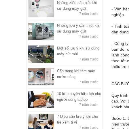
Những điều cần biết khi
sử dụng máy giặt
- Vận hàn
7 năm trước
nghiệp.
Những lưu ý cần thiết khi
- Tính to
sử dụng máy giặt
dân dụng
7 năm trước
- Công ty
Một số lưu ý khi sử dụng
bản đó, 
máy hút mùi
lạnh công
7 năm trước
theo tốt
thiếu tro
Cẩn trọng khi tắm máy
nước nóng
7 năm trước
CÁC BƯỚ
10 lời khuyên hữu ích cho
Quy trình
người dùng laptop
cao. Với 
7 năm trước
khách hàn
7 Điều cần lưu ý khi cho
Bước 1: 
trẻ xem ti vi
hiện trườ
7 năm trước