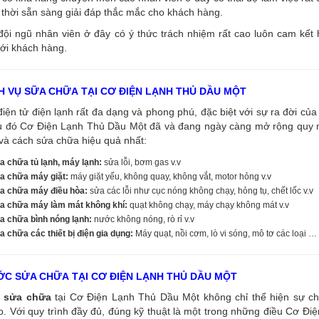
thời sẵn sàng giải đáp thắc mắc cho khách hàng.
đội ngũ nhân viên ở đây có ý thức trách nhiệm rất cao luôn cam kết
ới khách hàng.
H VỤ SỮA CHỮA TẠI CƠ ĐIỆN LẠNH THỦ DẦU MỘT
điện tử điện lạnh rất đa dạng và phong phú, đặc biệt với sự ra đời của 
u đó Cơ Điện Lạnh Thủ Dầu Một đã và đang ngày càng mở rộng quy mô
và cách sửa chữa hiệu quả nhất:
a chữa tủ lạnh, máy lạnh:
sửa lỗi, bơm gas v.v
a chữa máy giặt:
máy giặt yếu, không quay, không vắt, motor hỏng v.v
a chữa máy điều hòa:
sửa các lỗi như cục nóng không chạy, hỏng tụ, chết lốc v.v
a chữa máy làm mát không khí:
quạt không chạy, máy chạy không mát v.v
a chữa bình nóng lạnh:
nước không nóng, rò rỉ v.v
 chữa các thiết bị điện gia dụng:
Máy quạt, nồi cơm, lò vi sóng, mô tơ các loại …
C SỬA CHỮA TẠI CƠ ĐIỆN LẠNH THỦ DẦU MỘT
sửa chữa
tại Cơ Điện Lạnh Thủ Dầu Một không chỉ thể hiện sự ch
. Với quy trình đầy đủ, đúng kỹ thuật là một trong những điều Cơ Đi