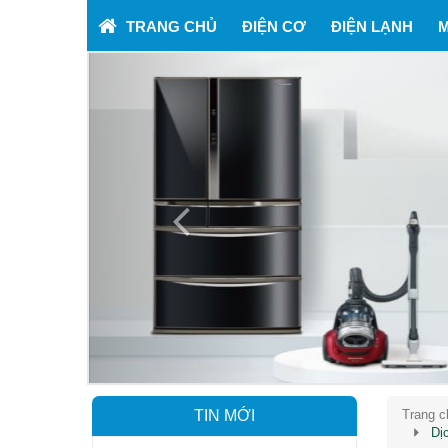
TRANG CHỦ
ĐIỆN CƠ
ĐIỆN LẠNH
M
Previous
TIN MỚI
Trang c
Dị