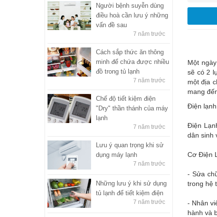
Người bệnh suyễn dùng
điều hoà cần lưu ý những
vấn đề sau
7 năm trước
Cách sắp thức ăn thông
minh để chứa được nhiều
Một ngày 
đồ trong tủ lạnh
sẽ có 2 
7 năm trước
một địa c
mang đến 
Chế độ tiết kiệm điện
Điện lạnh
"Dry" thần thánh của máy
lạnh
Điện Lạnh
7 năm trước
dân sinh 
Lưu ý quan trọng khi sử
Cơ Điện 
dụng máy lạnh
7 năm trước
- Sửa chữ
Những lưu ý khi sử dụng
trong hệ 
tủ lạnh để tiết kiệm điện
7 năm trước
- Nhân vi
hành và b