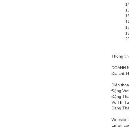
14. Dịch
15. Dịc
16. Dịc
17. Dịc
18. Dịc
19. Dịc
20. Dịc
Thông tin
DOANH N
Địa chỉ: 
Điện thoạ
Đặng Vươ
Đặng Tha
Võ Thị Tu
Đặng Tha
Website: 
Email:
co