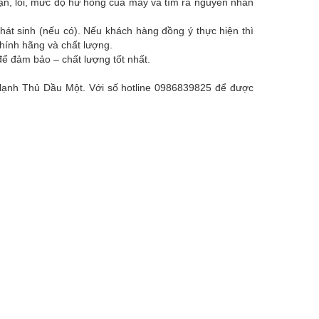
hận, lỗi, mức độ hư hỏng của máy và tìm ra nguyên nhân
hát sinh (nếu có). Nếu khách hàng đồng ý thực hiện thì
chính hãng và chất lượng.
ể đảm bảo – chất lượng tốt nhất.
ện lạnh Thủ Dầu Một. Với số hotline 0986839825 để được