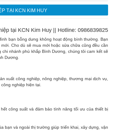
P TẠI KCN KIM HUY
iệp tại KCN Kim Huy || Hotline: 0986839825
ia đình bạn bỗng dưng không hoạt động bình thường. Bạn
cái mới. Cho dù sẽ mua mới hoặc sửa chữa cũng đều cần
ng chi nhánh phủ khắp Bình Dương, chúng tôi cam kết sẽ
ình Dương.
ản xuất công nghiệp, nông nghiệp, thương mại dịch vụ,
 công nghiệp hiện tại.
 hết công suất và đảm bảo tính năng tối ưu của thiết bị
a bạn và ngoài thị trường giúp triển khai, xây dựng, vận