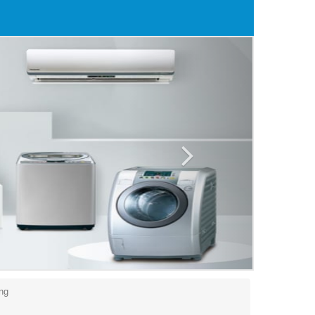
Next
ng