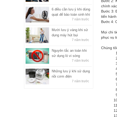
Bước 2: K
chính xác
6 điều cần lưu ý khi dùng
Bước 3: Đ
quạt để bảo toàn sinh khí
tiến hành
7 năm trước
Bước 4: C
Mười lưu ý vàng khi sử
Mọi chi t
dụng máy hút bụi
phục vụ t
7 năm trước
Chúng tôi
Nguyên tắc an toàn khi
1. Dịch
sử dụng lò vi sóng
2. Dịch
7 năm trước
3. Dịch
4. Dịch
Những lưu ý khi sử dụng
5. Dịch
nồi cơm điện
6. Dịch
7 năm trước
7. Dịch
8. Dịch
9. Dịch
10. Dịch
11. Dịc
12. Dịc
13. Dịc