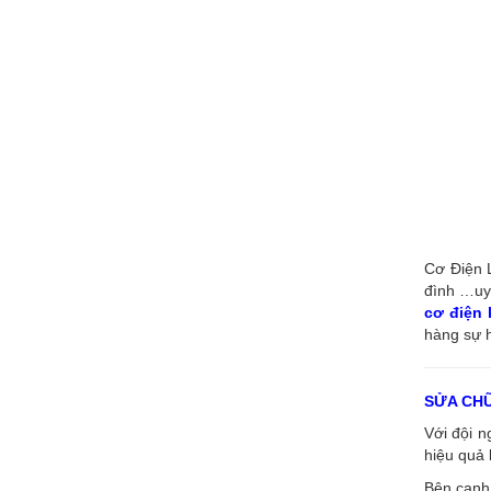
Cơ Điện L
đình …uy 
cơ điện
hàng sự h
SỬA CH
Với đội 
hiệu quả 
Bên cạnh 