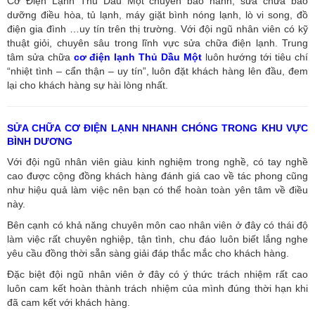
Cơ Điện Lạnh Thủ Dầu Một chuyên bảo hành, sửa chữa bảo
dưỡng điều hòa, tủ lạnh, máy giặt bình nóng lạnh, lò vi song, đồ
điện gia đình …uy tín trên thị trường. Với đội ngũ nhân viên có kỹ
thuật giỏi, chuyên sâu trong lĩnh vực sửa chữa điện lạnh. Trung
tâm sửa chữa
cơ điện lạnh Thủ Dầu Một
luôn hướng tới tiêu chí
“nhiệt tình – cẩn thận – uy tín”, luôn đặt khách hàng lên đầu, đem
lại cho khách hàng sự hài lòng nhất.
SỬA CHỮA CƠ ĐIỆN LẠNH NHANH CHÓNG TRONG KHU VỰC
BÌNH DƯƠNG
Với đội ngũ nhân viên giàu kinh nghiệm trong nghề, có tay nghề
cao được cộng đồng khách hàng đánh giá cao về tác phong cũng
như hiệu quả làm việc nên bạn có thể hoàn toàn yên tâm về điều
này.
Bên cạnh có khả năng chuyên môn cao nhân viên ở đây có thái độ
làm việc rất chuyên nghiệp, tận tình, chu đáo luôn biết lắng nghe
yêu cầu đồng thời sẵn sàng giải đáp thắc mắc cho khách hàng.
Đặc biệt đội ngũ nhân viên ở đây có ý thức trách nhiệm rất cao
luôn cam kết hoàn thành trách nhiệm của mình đúng thời hạn khi
đã cam kết với khách hàng.