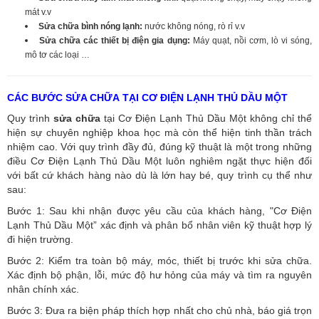
mát v.v
Sửa chữa bình nóng lạnh:
nước không nóng, rò rỉ v.v
Sửa chữa các thiết bị điện gia dụng:
Máy quạt, nồi cơm, lò vi sóng,
mô tơ các loại …
CÁC BƯỚC SỬA CHỮA TẠI CƠ ĐIỆN LẠNH THỦ DẦU MỘT
Quy trình
sửa chữa
tại Cơ Điện Lạnh Thủ Dầu Một không chỉ thể
hiện sự chuyên nghiệp khoa học mà còn thể hiện tinh thần trách
nhiệm cao. Với quy trình đầy đủ, đúng kỹ thuật là một trong những
điều Cơ Điện Lạnh Thủ Dầu Một luôn nghiêm ngặt thực hiện đối
với bất cứ khách hàng nào dù là lớn hay bé, quy trình cụ thể như
sau:
Bước 1: Sau khi nhận được yêu cầu của khách hàng, "Cơ Điện
Lạnh Thủ Dầu Một” xác định và phân bổ nhân viên kỹ thuật hợp lý
đi hiện trường.
Bước 2: Kiểm tra toàn bộ máy, móc, thiết bị trước khi sửa chữa.
Xác định bộ phận, lỗi, mức độ hư hỏng của máy và tìm ra nguyên
nhân chính xác.
Bước 3: Đưa ra biện pháp thích hợp nhất cho chủ nhà, báo giá trọn