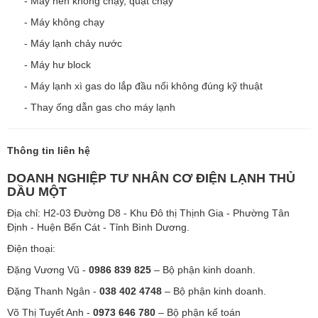
- Máy nén không chạy, quạt chạy
- Máy không chạy
- Máy lạnh chảy nước
- Máy hư block
- Máy lạnh xì gas do lắp đầu nối không đúng kỹ thuật
- Thay ống dẫn gas cho máy lạnh
Thông tin liên hệ
DOANH NGHIỆP TƯ NHÂN CƠ ĐIỆN LẠNH THỦ
DẦU MỘT
Địa chỉ: H2-03 Đường D8 - Khu Đô thị Thịnh Gia - Phường Tân
Định - Huện Bến Cát - Tỉnh Bình Dương.
Điện thoại:
Đặng Vương Vũ -
0986 839 825
– Bộ phận kinh doanh.
Đặng Thanh Ngân -
038 402 4748
– Bộ phận kinh doanh.
Võ Thị Tuyết Anh -
0973 646 780
– Bộ phận kế toán