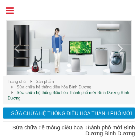
Tên
Chất Lượng - Uy Tín - Giá Cạnh Tranh
Previous
Next
Trang chủ
Sản phẩm
Sửa chữa hệ thống điều hòa Bình Dương
Sửa chữa hệ thống điều hòa Thành phố mới Bình Dương Bình
Dương
SỬA CHỮA HỆ THỐNG ĐIỀU HÒA THÀNH PHỐ MỚI
BÌNH DƯƠNG BÌNH DƯƠNG
Sửa chữa hệ thống điều hòa Thành phố mới Bình
Dương Bình Dương