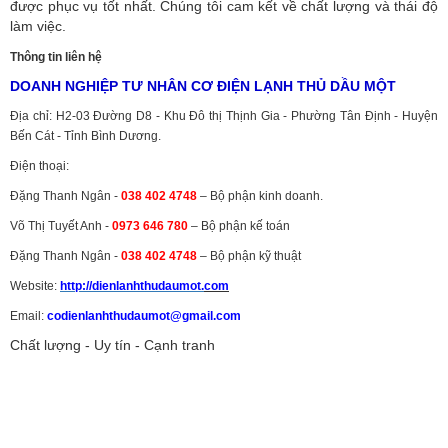
được phục vụ tốt nhất. Chúng tôi cam kết về chất lượng và thái độ
làm việc.
Thông tin liên hệ
DOANH NGHIỆP TƯ NHÂN CƠ ĐIỆN LẠNH THỦ DẦU MỘT
Địa chỉ: H2-03 Đường D8 - Khu Đô thị Thịnh Gia - Phường Tân Định - Huyện
Bến Cát - Tỉnh Bình Dương.
Điện thoại:
Đặng Thanh Ngân -
038 402 4748
– Bộ phận kinh doanh.
Võ Thị Tuyết Anh -
0973 646 780
– Bộ phận kế toán
Đặng Thanh Ngân -
038 402 4748
– Bộ phận kỹ thuật
Website:
http://dienlanhthudaumot.
com
Email:
codienlanhthudaumot@gmail.com
Chất lượng - Uy tín - Cạnh tranh
Vận tải hàng hóa
,
Dịch vụ hải quan ở Bình Dương
,
Dịch vụ hải
quan tại Bình Dương
,
Dịch vụ hải quan ở Hồ Chí Minh
,
Dịch vụ khai
báo hải quan tại Hồ Chí Minh
,
Công ty Dịch vụ hải quan ở Bình
Dương
,
Công ty dịch vụ hải quan ở Hồ Chí Minh