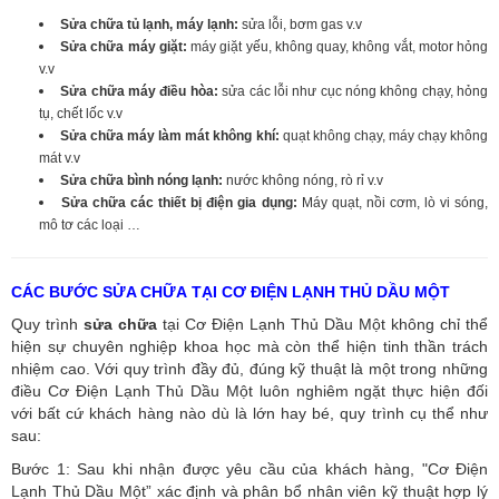
Sửa chữa tủ lạnh, máy lạnh:
sửa lỗi, bơm gas v.v
Sửa chữa máy giặt:
máy giặt yếu, không quay, không vắt, motor hỏng
v.v
Sửa chữa máy điều hòa:
sửa các lỗi như cục nóng không chạy, hỏng
tụ, chết lốc v.v
Sửa chữa máy làm mát không khí:
quạt không chạy, máy chạy không
mát v.v
Sửa chữa bình nóng lạnh:
nước không nóng, rò rỉ v.v
Sửa chữa các thiết bị điện gia dụng:
Máy quạt, nồi cơm, lò vi sóng,
mô tơ các loại …
CÁC BƯỚC SỬA CHỮA TẠI CƠ ĐIỆN LẠNH THỦ DẦU MỘT
Quy trình
sửa chữa
tại Cơ Điện Lạnh Thủ Dầu Một không chỉ thể
hiện sự chuyên nghiệp khoa học mà còn thể hiện tinh thần trách
nhiệm cao. Với quy trình đầy đủ, đúng kỹ thuật là một trong những
điều Cơ Điện Lạnh Thủ Dầu Một luôn nghiêm ngặt thực hiện đối
với bất cứ khách hàng nào dù là lớn hay bé, quy trình cụ thể như
sau:
Bước 1: Sau khi nhận được yêu cầu của khách hàng, "Cơ Điện
Lạnh Thủ Dầu Một” xác định và phân bổ nhân viên kỹ thuật hợp lý