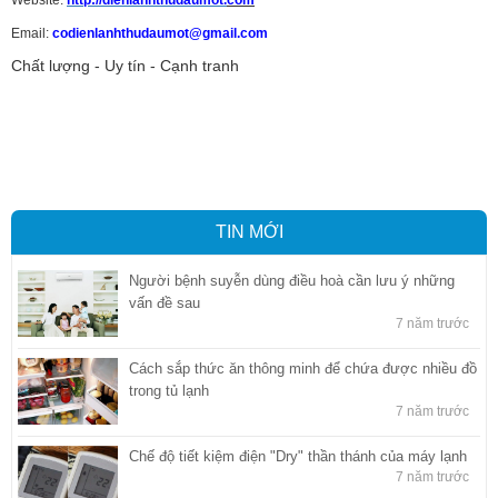
Website:
http://dienlanhthudaumot.
com
Email:
codienlanhthudaumot@gmail.com
Chất lượng - Uy tín - Cạnh tranh
Vận tải hàng hóa
,
Dịch vụ hải quan ở Bình Dương
,
Dịch vụ hải
quan tại Bình Dương
,
Dịch vụ hải quan ở Hồ Chí Minh
,
Dịch vụ khai
báo hải quan tại Hồ Chí Minh
,
Công ty Dịch vụ hải quan ở Bình
Dương
,
Công ty dịch vụ hải quan ở Hồ Chí Minh
TIN MỚI
Người bệnh suyễn dùng điều hoà cần lưu ý những
vấn đề sau
7 năm trước
Cách sắp thức ăn thông minh để chứa được nhiều đồ
trong tủ lạnh
7 năm trước
Chế độ tiết kiệm điện "Dry" thần thánh của máy lạnh
7 năm trước