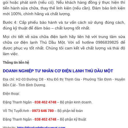
gói hoặc phát sinh (nếu có).
Nếu khách hàng đồng ý thực hiện thì
tiến hành sửa chữa, thay thế linh kiện (nếu cần). Đảm bảo linh kiện
mới 100%, chính hãng và chất lượng.
Bước 4: Cấp phiếu bảo hành và tư vấn cách sử dụng đúng cách,
đúng kỹ thuật để đảm bảo – chất lượng tốt nhất.
Mọi chi tiết về sửa chữa điện lạnh hãy liên hệ với trung tâm sửa
chữa cơ điện lạnh Thủ Dầu Một. Với số hotline 0986839825 để
được phục vụ tốt nhất. Chúng tôi cam kết về chất lượng và thái độ
làm việc.
Thông tin liên hệ
DOANH NGHIỆP TƯ NHÂN CƠ ĐIỆN LẠNH THỦ DẦU MỘT
Địa chỉ: H2-03 Đường D8 - Khu Đô thị Thịnh Gia - Phường Tân Định - Huyện
Bến Cát - Tỉnh Bình Dương.
Điện thoại:
Đặng Thanh Ngân -
038 402 4748
– Bộ phận kinh doanh.
Võ Thị Tuyết Anh -
0973 646 780
– Bộ phận kế toán
Đặng Thanh Ngân -
038 402 4748
– Bộ phận kỹ thuật