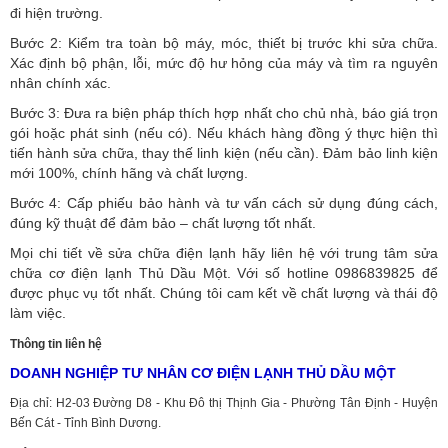
đi hiện trường.
Bước 2: Kiểm tra toàn bộ máy, móc, thiết bị trước khi sửa chữa.
Xác định bộ phận, lỗi, mức độ hư hỏng của máy và tìm ra nguyên
nhân chính xác.
Bước 3: Đưa ra biện pháp thích hợp nhất cho chủ nhà, báo giá trọn
gói hoặc phát sinh (nếu có).
Nếu khách hàng đồng ý thực hiện thì
tiến hành sửa chữa, thay thế linh kiện (nếu cần). Đảm bảo linh kiện
mới 100%, chính hãng và chất lượng.
Bước 4: Cấp phiếu bảo hành và tư vấn cách sử dụng đúng cách,
đúng kỹ thuật để đảm bảo – chất lượng tốt nhất.
Mọi chi tiết về sửa chữa điện lạnh hãy liên hệ với trung tâm sửa
chữa cơ điện lạnh Thủ Dầu Một. Với số hotline 0986839825 để
được phục vụ tốt nhất. Chúng tôi cam kết về chất lượng và thái độ
làm việc.
Thông tin liên hệ
DOANH NGHIỆP TƯ NHÂN CƠ ĐIỆN LẠNH THỦ DẦU MỘT
Địa chỉ: H2-03 Đường D8 - Khu Đô thị Thịnh Gia - Phường Tân Định - Huyện
Bến Cát - Tỉnh Bình Dương.