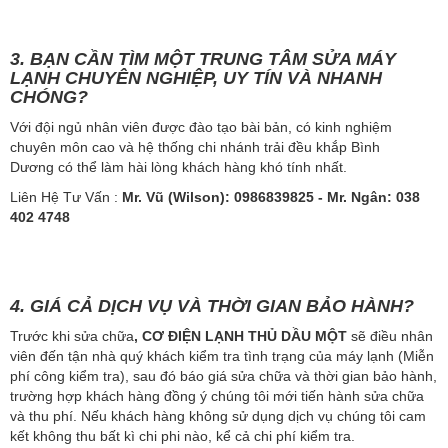
3. BẠN CẦN TÌM MỘT TRUNG TÂM SỬA MÁY
LẠNH CHUYÊN NGHIỆP, UY TÍN VÀ NHANH
CHÓNG?
Với đội ngủ nhân viên được đào tạo bài bản, có kinh nghiệm
chuyên môn cao và hệ thống chi nhánh trải đều khắp Bình
Dương có thể làm hài lòng khách hàng khó tính nhất.
Liên Hệ Tư Vấn :
Mr. Vũ (Wilson): 0986839825​ - Mr. Ngân: 038
402 4748
4. GIÁ CẢ DỊCH VỤ VÀ THỜI GIAN BẢO HÀNH?
Trước khi sửa chữa
, CƠ
ĐIỆN LẠNH THỦ DẦU MỘT
sẽ điều nhân
viên đến tận nhà quý khách kiểm tra tình trạng của máy lạnh (Miễn
phí công kiểm tra), sau đó báo giá sửa chữa và thời gian bảo hành,
trường hợp khách hàng đồng ý chúng tôi mới tiến hành sửa chữa
và thu phí. Nếu khách hàng không sử dụng dịch vụ chúng tôi cam
kết không thu bất kì chi phi nào, kể cả chi phí kiểm tra.