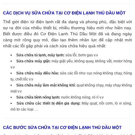
CÁC DỊCH VỤ SỮA CHỮA TẠI CƠ ĐIỆN LẠNH THỦ DẦU MỘT
Thế giới điện tử điện lạnh rất đa dạng và phong phú, đặc biệt với
sự ra đời của nhiều thiết bị, nhiều thương hiệu mới như hiện nay.
Biết được điều đó Cơ Điện Lạnh Thủ Dầu Một đã và đang ngày
càng mở rộng quy mô, đào tạo thêm nhân lực để cập nhật mới
nhất các lỗi gặp phải và cách sửa chữa hiệu quả nhất:
Sửa chữa tủ lạnh, máy lạnh:
sửa lỗi, bơm gas v.v
Sửa chữa máy giặt:
máy giặt yếu, không quay, không vắt, motor hỏng
v.v
Sửa chữa máy điều hòa:
sửa các lỗi như cục nóng không chạy, hỏng
tụ, chết lốc v.v
Sửa chữa máy làm mát không khí:
quạt không chạy, máy chạy không
mát v.v
Sửa chữa bình nóng lạnh:
nước không nóng, rò rỉ v.v
Sửa chữa các thiết bị điện gia dụng:
Máy quạt, nồi cơm, lò vi sóng,
mô tơ các loại …
CÁC BƯỚC SỬA CHỮA TẠI CƠ ĐIỆN LẠNH THỦ DẦU MỘT