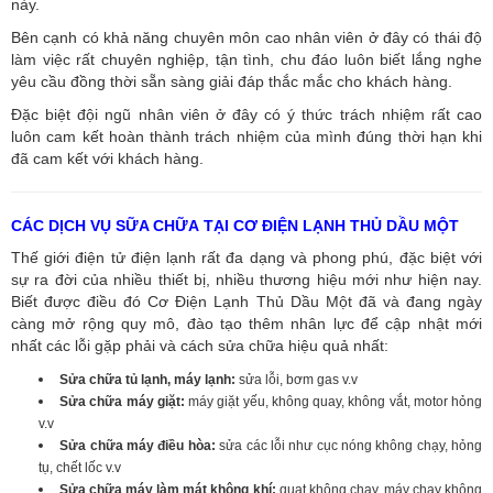
này.
Bên cạnh có khả năng chuyên môn cao nhân viên ở đây có thái độ
làm việc rất chuyên nghiệp, tận tình, chu đáo luôn biết lắng nghe
yêu cầu đồng thời sẵn sàng giải đáp thắc mắc cho khách hàng.
Đặc biệt đội ngũ nhân viên ở đây có ý thức trách nhiệm rất cao
luôn cam kết hoàn thành trách nhiệm của mình đúng thời hạn khi
đã cam kết với khách hàng.
CÁC DỊCH VỤ SỮA CHỮA TẠI CƠ ĐIỆN LẠNH THỦ DẦU MỘT
Thế giới điện tử điện lạnh rất đa dạng và phong phú, đặc biệt với
sự ra đời của nhiều thiết bị, nhiều thương hiệu mới như hiện nay.
Biết được điều đó Cơ Điện Lạnh Thủ Dầu Một đã và đang ngày
càng mở rộng quy mô, đào tạo thêm nhân lực để cập nhật mới
nhất các lỗi gặp phải và cách sửa chữa hiệu quả nhất:
Sửa chữa tủ lạnh, máy lạnh:
sửa lỗi, bơm gas v.v
Sửa chữa máy giặt:
máy giặt yếu, không quay, không vắt, motor hỏng
v.v
Sửa chữa máy điều hòa:
sửa các lỗi như cục nóng không chạy, hỏng
tụ, chết lốc v.v
Sửa chữa máy làm mát không khí:
quạt không chạy, máy chạy không