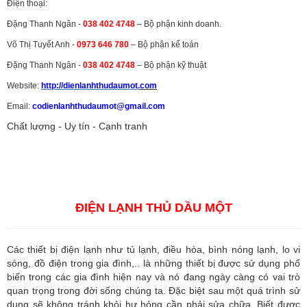
Điện thoại:
Đặng Thanh Ngân -
038 402 4748
– Bộ phận kinh doanh.
Võ Thị Tuyết Anh -
0973 646 780
– Bộ phận kế toán
Đặng Thanh Ngân -
038 402 4748
– Bộ phận kỹ thuật
Website:
http://dienlanhthudaumot.
com
Email:
codienlanhthudaumot@gmail.com
Chất lượng - Uy tín - Cạnh tranh
Vận tải hàng hóa
,
Dịch vụ hải quan ở Bình Dương
,
Dịch vụ hải
quan tại Bình Dương
,
Dịch vụ hải quan ở Hồ Chí Minh
,
Dịch vụ khai
báo hải quan tại Hồ Chí Minh
,
Công ty Dịch vụ hải quan ở Bình
Dương
,
Công ty dịch vụ hải quan ở Hồ Chí Minh
ĐIỆN LẠNH THỦ DẦU MỘT
Các thiết bị điện lạnh như tủ lạnh, điều hòa, bình nóng lạnh, lo vi
sóng, đồ điện trong gia đình,.. là những thiết bị được sử dụng phổ
biến trong các gia đình hiện nay và nó đang ngày càng có vai trò
quan trọng trong đời sống chúng ta. Đặc biệt sau một quá trình sử
dụng sẽ không tránh khỏi hư hỏng cần phải sửa chữa. Biết được