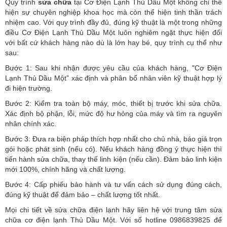
Quy trình
sửa chữa
tại Cơ Điện Lạnh Thủ Dầu Một không chỉ thể
hiện sự chuyên nghiệp khoa học mà còn thể hiện tinh thần trách
nhiệm cao. Với quy trình đầy đủ, đúng kỹ thuật là một trong những
điều Cơ Điện Lạnh Thủ Dầu Một luôn nghiêm ngặt thực hiện đối
với bất cứ khách hàng nào dù là lớn hay bé, quy trình cụ thể như
sau:
Bước 1: Sau khi nhận được yêu cầu của khách hàng, "Cơ Điện
Lạnh Thủ Dầu Một” xác định và phân bổ nhân viên kỹ thuật hợp lý
đi hiện trường.
Bước 2: Kiểm tra toàn bộ máy, móc, thiết bị trước khi sửa chữa.
Xác định bộ phận, lỗi, mức độ hư hỏng của máy và tìm ra nguyên
nhân chính xác.
Bước 3: Đưa ra biện pháp thích hợp nhất cho chủ nhà, báo giá trọn
gói hoặc phát sinh (nếu có).
Nếu khách hàng đồng ý thực hiện thì
tiến hành sửa chữa, thay thế linh kiện (nếu cần). Đảm bảo linh kiện
mới 100%, chính hãng và chất lượng.
Bước 4: Cấp phiếu bảo hành và tư vấn cách sử dụng đúng cách,
đúng kỹ thuật để đảm bảo – chất lượng tốt nhất.
Mọi chi tiết về sửa chữa điện lạnh hãy liên hệ với trung tâm sửa
chữa cơ điện lạnh Thủ Dầu Một. Với số hotline 0986839825 để