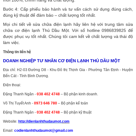
mới 100%, chính hãng và chất lượng.
Bước 4: Cấp phiếu bảo hành và tư vấn cách sử dụng đúng cách,
đúng kỹ thuật để đảm bảo – chất lượng tốt nhất.
Mọi chi tiết về sửa chữa điện lạnh hãy liên hệ với trung tâm sửa
chữa cơ điện lạnh Thủ Dầu Một. Với số hotline 0986839825 để
được phục vụ tốt nhất. Chúng tôi cam kết về chất lượng và thái độ
làm việc.
Thông tin liên hệ
DOANH NGHIỆP TƯ NHÂN CƠ ĐIỆN LẠNH THỦ DẦU MỘT
Địa chỉ: H2-03 Đường D8 - Khu Đô thị Thịnh Gia - Phường Tân Định - Huyện
Bến Cát - Tỉnh Bình Dương.
Điện thoại:
Đặng Thanh Ngân -
038 402 4748
– Bộ phận kinh doanh.
Võ Thị Tuyết Anh -
0973 646 780
– Bộ phận kế toán
Đặng Thanh Ngân -
038 402 4748
– Bộ phận kỹ thuật
Website:
http://dienlanhthudaumot.
com
Email:
codienlanhthudaumot@gmail.com