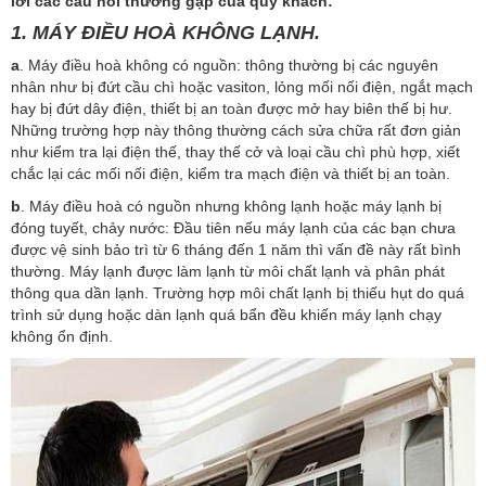
lời các câu hỏi thường gặp của quý khách:
1.
MÁY ĐIỀU HOÀ KHÔNG LẠNH.
a
. Máy điều hoà không có nguồn: thông thường bị các nguyên
nhân như bị đứt cầu chì hoặc vasiton, lỏng mối nối điện, ngắt mạch
hay bị đứt dây điện, thiết bị an toàn được mở hay biên thế bị hư.
Những trường hợp này thông thường cách sửa chữa rất đơn giản
như kiểm tra lại điện thế, thay thế cở và loại cầu chì phù hợp, xiết
chắc lại các mối nối điện, kiểm tra mạch điện và thiết bị an toàn.
b
. Máy điều hoà có nguồn nhưng không lạnh hoặc máy lạnh bị
đóng tuyết, chảy nước: Đầu tiên nếu máy lạnh của các bạn chưa
được vệ sinh bảo trì từ 6 tháng đến 1 năm thì vấn đề này rất bình
thường. Máy lạnh được làm lạnh từ môi chất lạnh và phân phát
thông qua dần lạnh. Trường hợp môi chất lạnh bị thiếu hụt do quá
trình sử dụng hoặc dàn lạnh quá bẩn đều khiến máy lạnh chạy
không ổn định.