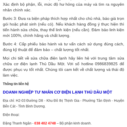
Xác định bộ phận, lỗi, mức độ hư hỏng của máy và tìm ra nguyên
nhân chính xác.
Bước 3: Đưa ra biện pháp thích hợp nhất cho chủ nhà, báo giá trọn
gói hoặc phát sinh (nếu có).
Nếu khách hàng đồng ý thực hiện thì
tiến hành sửa chữa, thay thế linh kiện (nếu cần). Đảm bảo linh kiện
mới 100%, chính hãng và chất lượng.
Bước 4: Cấp phiếu bảo hành và tư vấn cách sử dụng đúng cách,
đúng kỹ thuật để đảm bảo – chất lượng tốt nhất.
Mọi chi tiết về sửa chữa điện lạnh hãy liên hệ với trung tâm sửa
chữa cơ điện lạnh Thủ Dầu Một. Với số hotline 0986839825 để
được phục vụ tốt nhất. Chúng tôi cam kết về chất lượng và thái độ
làm việc.
Thông tin liên hệ
DOANH NGHIỆP TƯ NHÂN CƠ ĐIỆN LẠNH THỦ DẦU MỘT
Địa chỉ: H2-03 Đường D8 - Khu Đô thị Thịnh Gia - Phường Tân Định - Huyện
Bến Cát - Tỉnh Bình Dương.
Điện thoại:
Đặng Thanh Ngân -
038 402 4748
– Bộ phận kinh doanh.