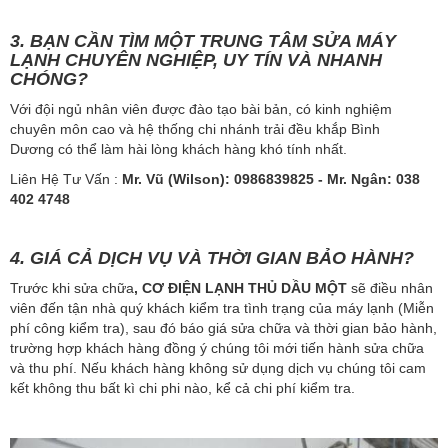
3. BẠN CẦN TÌM MỘT TRUNG TÂM SỬA MÁY
LẠNH CHUYÊN NGHIỆP, UY TÍN VÀ NHANH
CHÓNG?
Với đội ngủ nhân viên được đào tạo bài bản, có kinh nghiệm
chuyên môn cao và hệ thống chi nhánh trải đều khắp Bình
Dương có thể làm hài lòng khách hàng khó tính nhất.
Liên Hệ Tư Vấn :
Mr. Vũ (Wilson): 0986839825​ - Mr. Ngân: 038
402 4748
4. GIÁ CẢ DỊCH VỤ VÀ THỜI GIAN BẢO HÀNH?
Trước khi sửa chữa
, CƠ
ĐIỆN LẠNH THỦ DẦU MỘT
sẽ điều nhân
viên đến tận nhà quý khách kiểm tra tình trạng của máy lạnh (Miễn
phí công kiểm tra), sau đó báo giá sửa chữa và thời gian bảo hành,
trường hợp khách hàng đồng ý chúng tôi mới tiến hành sửa chữa
và thu phí. Nếu khách hàng không sử dụng dịch vụ chúng tôi cam
kết không thu bất kì chi phi nào, kể cả chi phí kiểm tra.