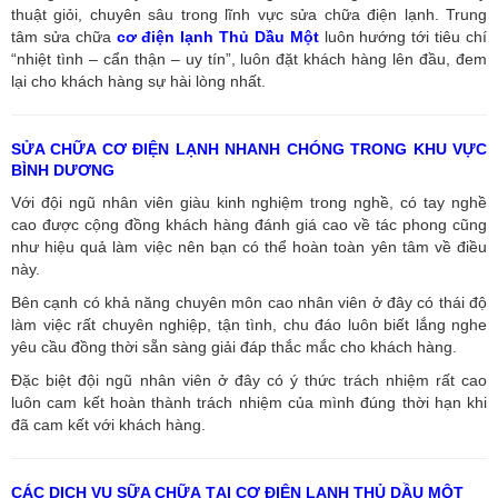
thuật giỏi, chuyên sâu trong lĩnh vực sửa chữa điện lạnh. Trung
tâm sửa chữa
cơ điện lạnh Thủ Dầu Một
luôn hướng tới tiêu chí
“nhiệt tình – cẩn thận – uy tín”, luôn đặt khách hàng lên đầu, đem
lại cho khách hàng sự hài lòng nhất.
SỬA CHỮA CƠ ĐIỆN LẠNH NHANH CHÓNG TRONG KHU VỰC
BÌNH DƯƠNG
Với đội ngũ nhân viên giàu kinh nghiệm trong nghề, có tay nghề
cao được cộng đồng khách hàng đánh giá cao về tác phong cũng
như hiệu quả làm việc nên bạn có thể hoàn toàn yên tâm về điều
này.
Bên cạnh có khả năng chuyên môn cao nhân viên ở đây có thái độ
làm việc rất chuyên nghiệp, tận tình, chu đáo luôn biết lắng nghe
yêu cầu đồng thời sẵn sàng giải đáp thắc mắc cho khách hàng.
Đặc biệt đội ngũ nhân viên ở đây có ý thức trách nhiệm rất cao
luôn cam kết hoàn thành trách nhiệm của mình đúng thời hạn khi
đã cam kết với khách hàng.
CÁC DỊCH VỤ SỮA CHỮA TẠI CƠ ĐIỆN LẠNH THỦ DẦU MỘT