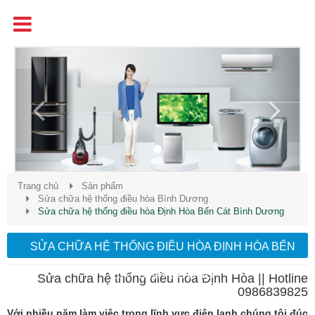
Tên
Chất Lượng - Uy Tín - Giá Cạnh Tranh
Previous
Next
Trang chủ
Sản phẩm
Sửa chữa hệ thống điều hòa Bình Dương
Sửa chữa hệ thống điều hòa Định Hòa Bến Cát Bình Dương
SỬA CHỮA HỆ THỐNG ĐIỀU HÒA ĐỊNH HÒA BẾN
CÁT BÌNH DƯƠNG
Sửa chữa hệ thống điều hòa Định Hòa || Hotline
0986839825
Với nhiều năm làm việc trong lĩnh vực điện lạnh chúng tôi đúc