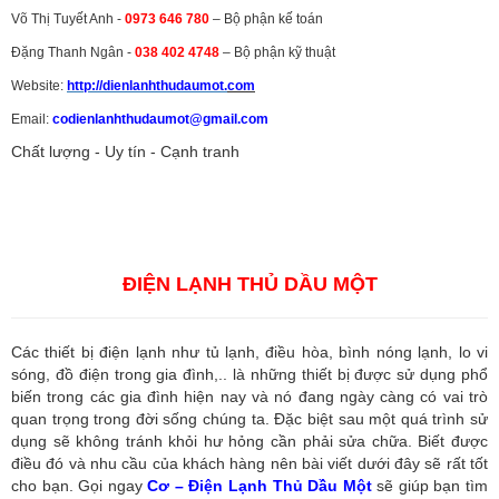
Võ Thị Tuyết Anh -
0973 646 780
– Bộ phận kế toán
Đặng Thanh Ngân -
038 402 4748
– Bộ phận kỹ thuật
Website:
http://dienlanhthudaumot.
com
Email:
codienlanhthudaumot@gmail.com
Chất lượng - Uy tín - Cạnh tranh
Vận tải hàng hóa
,
Dịch vụ hải quan ở Bình Dương
,
Dịch vụ hải
quan tại Bình Dương
,
Dịch vụ hải quan ở Hồ Chí Minh
,
Dịch vụ khai
báo hải quan tại Hồ Chí Minh
,
Công ty Dịch vụ hải quan ở Bình
Dương
,
Công ty dịch vụ hải quan ở Hồ Chí Minh
ĐIỆN LẠNH THỦ DẦU MỘT
Các thiết bị điện lạnh như tủ lạnh, điều hòa, bình nóng lạnh, lo vi
sóng, đồ điện trong gia đình,.. là những thiết bị được sử dụng phổ
biến trong các gia đình hiện nay và nó đang ngày càng có vai trò
quan trọng trong đời sống chúng ta. Đặc biệt sau một quá trình sử
dụng sẽ không tránh khỏi hư hỏng cần phải sửa chữa. Biết được
điều đó và nhu cầu của khách hàng nên bài viết dưới đây sẽ rất tốt
cho bạn. Gọi ngay
Cơ – Điện Lạnh Thủ Dầu Một
sẽ giúp bạn tìm