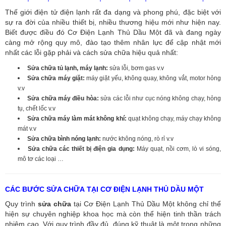
Thế giới điện tử điện lạnh rất đa dạng và phong phú, đặc biệt với
sự ra đời của nhiều thiết bị, nhiều thương hiệu mới như hiện nay.
Biết được điều đó Cơ Điện Lạnh Thủ Dầu Một đã và đang ngày
càng mở rộng quy mô, đào tạo thêm nhân lực để cập nhật mới
nhất các lỗi gặp phải và cách sửa chữa hiệu quả nhất:
Sửa chữa tủ lạnh, máy lạnh:
sửa lỗi, bơm gas v.v
Sửa chữa máy giặt:
máy giặt yếu, không quay, không vắt, motor hỏng
v.v
Sửa chữa máy điều hòa:
sửa các lỗi như cục nóng không chạy, hỏng
tụ, chết lốc v.v
Sửa chữa máy làm mát không khí:
quạt không chạy, máy chạy không
mát v.v
Sửa chữa bình nóng lạnh:
nước không nóng, rò rỉ v.v
Sửa chữa các thiết bị điện gia dụng:
Máy quạt, nồi cơm, lò vi sóng,
mô tơ các loại …
CÁC BƯỚC SỬA CHỮA TẠI CƠ ĐIỆN LẠNH THỦ DẦU MỘT
Quy trình
sửa chữa
tại Cơ Điện Lạnh Thủ Dầu Một không chỉ thể
hiện sự chuyên nghiệp khoa học mà còn thể hiện tinh thần trách
nhiệm cao. Với quy trình đầy đủ, đúng kỹ thuật là một trong những