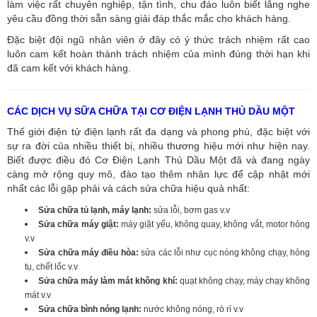
làm việc rất chuyên nghiệp, tận tình, chu đáo luôn biết lắng nghe
yêu cầu đồng thời sẵn sàng giải đáp thắc mắc cho khách hàng.
Đặc biệt đội ngũ nhân viên ở đây có ý thức trách nhiệm rất cao
luôn cam kết hoàn thành trách nhiệm của mình đúng thời hạn khi
đã cam kết với khách hàng.
CÁC DỊCH VỤ SỮA CHỮA TẠI CƠ ĐIỆN LẠNH THỦ DẦU MỘT
Thế giới điện tử điện lạnh rất đa dạng và phong phú, đặc biệt với
sự ra đời của nhiều thiết bị, nhiều thương hiệu mới như hiện nay.
Biết được điều đó Cơ Điện Lạnh Thủ Dầu Một đã và đang ngày
càng mở rộng quy mô, đào tạo thêm nhân lực để cập nhật mới
nhất các lỗi gặp phải và cách sửa chữa hiệu quả nhất:
Sửa chữa tủ lạnh, máy lạnh:
sửa lỗi, bơm gas v.v
Sửa chữa máy giặt:
máy giặt yếu, không quay, không vắt, motor hỏng
v.v
Sửa chữa máy điều hòa:
sửa các lỗi như cục nóng không chạy, hỏng
tụ, chết lốc v.v
Sửa chữa máy làm mát không khí:
quạt không chạy, máy chạy không
mát v.v
Sửa chữa bình nóng lạnh:
nước không nóng, rò rỉ v.v