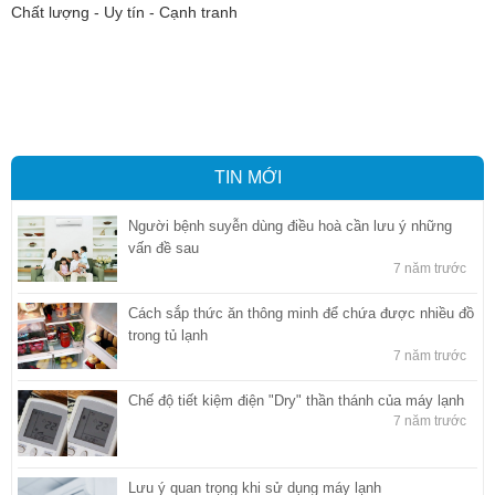
Chất lượng - Uy tín - Cạnh tranh
Vận tải hàng hóa
,
Dịch vụ hải quan ở Bình Dương
,
Dịch vụ hải
quan tại Bình Dương
,
Dịch vụ hải quan ở Hồ Chí Minh
,
Dịch vụ khai
báo hải quan tại Hồ Chí Minh
,
Công ty Dịch vụ hải quan ở Bình
Dương
,
Công ty dịch vụ hải quan ở Hồ Chí Minh
TIN MỚI
Người bệnh suyễn dùng điều hoà cần lưu ý những
vấn đề sau
7 năm trước
Cách sắp thức ăn thông minh để chứa được nhiều đồ
trong tủ lạnh
7 năm trước
Chế độ tiết kiệm điện "Dry" thần thánh của máy lạnh
7 năm trước
Lưu ý quan trọng khi sử dụng máy lạnh