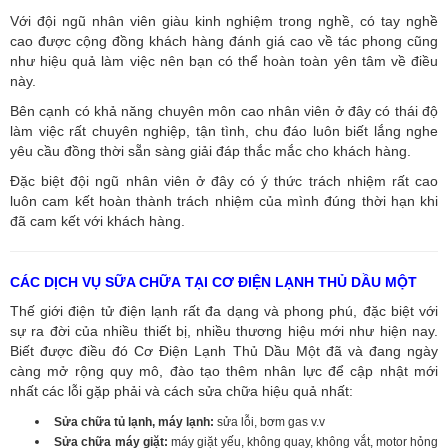
Với đội ngũ nhân viên giàu kinh nghiệm trong nghề, có tay nghề
cao được cộng đồng khách hàng đánh giá cao về tác phong cũng
như hiệu quả làm việc nên bạn có thể hoàn toàn yên tâm về điều
này.
Bên cạnh có khả năng chuyên môn cao nhân viên ở đây có thái độ
làm việc rất chuyên nghiệp, tận tình, chu đáo luôn biết lắng nghe
yêu cầu đồng thời sẵn sàng giải đáp thắc mắc cho khách hàng.
Đặc biệt đội ngũ nhân viên ở đây có ý thức trách nhiệm rất cao
luôn cam kết hoàn thành trách nhiệm của mình đúng thời hạn khi
đã cam kết với khách hàng.
CÁC DỊCH VỤ SỮA CHỮA TẠI CƠ ĐIỆN LẠNH THỦ DẦU MỘT
Thế giới điện tử điện lạnh rất đa dạng và phong phú, đặc biệt với
sự ra đời của nhiều thiết bị, nhiều thương hiệu mới như hiện nay.
Biết được điều đó Cơ Điện Lạnh Thủ Dầu Một đã và đang ngày
càng mở rộng quy mô, đào tạo thêm nhân lực để cập nhật mới
nhất các lỗi gặp phải và cách sửa chữa hiệu quả nhất:
Sửa chữa tủ lạnh, máy lạnh:
sửa lỗi, bơm gas v.v
Sửa chữa máy giặt:
máy giặt yếu, không quay, không vắt, motor hỏng