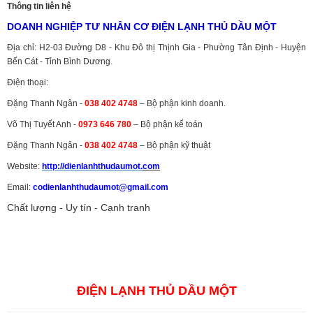
Thông tin liên hệ
DOANH NGHIỆP TƯ NHÂN CƠ ĐIỆN LẠNH THỦ DẦU MỘT
Địa chỉ: H2-03 Đường D8 - Khu Đô thị Thịnh Gia - Phường Tân Định - Huyện
Bến Cát - Tỉnh Bình Dương.
Điện thoại:
Đặng Thanh Ngân -
038 402 4748
– Bộ phận kinh doanh.
Võ Thị Tuyết Anh -
0973 646 780
– Bộ phận kế toán
Đặng Thanh Ngân -
038 402 4748
– Bộ phận kỹ thuật
Website:
http://dienlanhthudaumot.
com
Email:
codienlanhthudaumot@gmail.com
Chất lượng - Uy tín - Cạnh tranh
Vận tải hàng hóa
,
Dịch vụ hải quan ở Bình Dương
,
Dịch vụ hải
quan tại Bình Dương
,
Dịch vụ hải quan ở Hồ Chí Minh
,
Dịch vụ khai
báo hải quan tại Hồ Chí Minh
,
Công ty Dịch vụ hải quan ở Bình
Dương
,
Công ty dịch vụ hải quan ở Hồ Chí Minh
ĐIỆN LẠNH THỦ DẦU MỘT