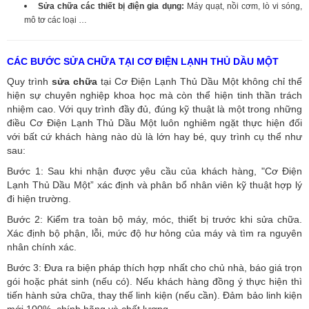
Sửa chữa các thiết bị điện gia dụng:
Máy quạt, nồi cơm, lò vi sóng,
mô tơ các loại …
CÁC BƯỚC SỬA CHỮA TẠI CƠ ĐIỆN LẠNH THỦ DẦU MỘT
Quy trình
sửa chữa
tại Cơ Điện Lạnh Thủ Dầu Một không chỉ thể
hiện sự chuyên nghiệp khoa học mà còn thể hiện tinh thần trách
nhiệm cao. Với quy trình đầy đủ, đúng kỹ thuật là một trong những
điều Cơ Điện Lạnh Thủ Dầu Một luôn nghiêm ngặt thực hiện đối
với bất cứ khách hàng nào dù là lớn hay bé, quy trình cụ thể như
sau:
Bước 1: Sau khi nhận được yêu cầu của khách hàng, "Cơ Điện
Lạnh Thủ Dầu Một” xác định và phân bổ nhân viên kỹ thuật hợp lý
đi hiện trường.
Bước 2: Kiểm tra toàn bộ máy, móc, thiết bị trước khi sửa chữa.
Xác định bộ phận, lỗi, mức độ hư hỏng của máy và tìm ra nguyên
nhân chính xác.
Bước 3: Đưa ra biện pháp thích hợp nhất cho chủ nhà, báo giá trọn
gói hoặc phát sinh (nếu có).
Nếu khách hàng đồng ý thực hiện thì
tiến hành sửa chữa, thay thế linh kiện (nếu cần). Đảm bảo linh kiện