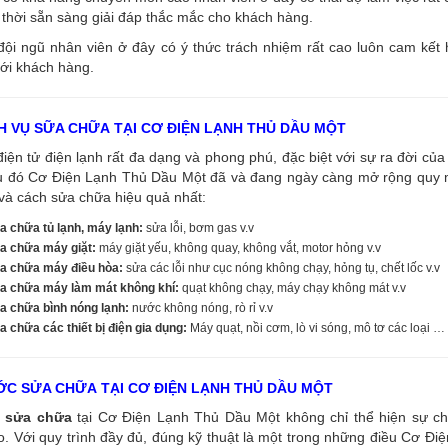
thời sẵn sàng giải đáp thắc mắc cho khách hàng.
đội ngũ nhân viên ở đây có ý thức trách nhiệm rất cao luôn cam kết
ới khách hàng.
H VỤ SỮA CHỮA TẠI CƠ ĐIỆN LẠNH THỦ DẦU MỘT
điện tử điện lạnh rất đa dạng và phong phú, đặc biệt với sự ra đời của 
u đó Cơ Điện Lạnh Thủ Dầu Một đã và đang ngày càng mở rộng quy mô
và cách sửa chữa hiệu quả nhất:
a chữa tủ lạnh, máy lạnh:
sửa lỗi, bơm gas v.v
a chữa máy giặt:
máy giặt yếu, không quay, không vắt, motor hỏng v.v
a chữa máy điều hòa:
sửa các lỗi như cục nóng không chạy, hỏng tụ, chết lốc v.v
a chữa máy làm mát không khí:
quạt không chạy, máy chạy không mát v.v
a chữa bình nóng lạnh:
nước không nóng, rò rỉ v.v
 chữa các thiết bị điện gia dụng:
Máy quạt, nồi cơm, lò vi sóng, mô tơ các loại …
C SỬA CHỮA TẠI CƠ ĐIỆN LẠNH THỦ DẦU MỘT
sửa chữa
tại Cơ Điện Lạnh Thủ Dầu Một không chỉ thể hiện sự ch
. Với quy trình đầy đủ, đúng kỹ thuật là một trong những điều Cơ Đi