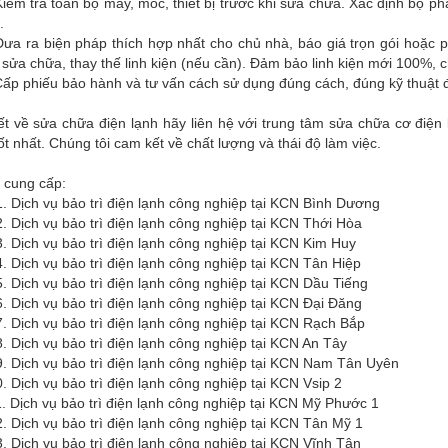
iểm tra toàn bộ máy, móc, thiết bị trước khi sửa chữa. Xác định bộ p
.
ưa ra biện pháp thích hợp nhất cho chủ nhà, báo giá trọn gói hoặc p
 sửa chữa, thay thế linh kiện (nếu cần). Đảm bảo linh kiện mới 100%, 
ấp phiếu bảo hành và tư vấn cách sử dụng đúng cách, đúng kỹ thuật đ
iết về sửa chữa điện lạnh hãy liên hệ với trung tâm sửa chữa cơ đi
ốt nhất. Chúng tôi cam kết về chất lượng và thái độ làm việc.
 cung cấp:
vụ bảo trì điện lạnh công nghiệp tại KCN Bình Dương
vụ bảo trì điện lạnh công nghiệp tại KCN Thới Hòa
vụ bảo trì điện lạnh công nghiệp tại KCN Kim Huy
vụ bảo trì điện lạnh công nghiệp tại KCN Tân Hiệp
vụ bảo trì điện lạnh công nghiệp tại KCN Dầu Tiếng
vụ bảo trì điện lạnh công nghiệp tại KCN Đại Đăng
vụ bảo trì điện lạnh công nghiệp tại KCN Rạch Bắp
vụ bảo trì điện lạnh công nghiệp tại KCN An Tây
vụ bảo trì điện lạnh công nghiệp tại KCN Nam Tân Uyên
 vụ bảo trì điện lạnh công nghiệp tại KCN Vsip 2
 vụ bảo trì điện lạnh công nghiệp tại KCN Mỹ Phước 1
 vụ bảo trì điện lạnh công nghiệp tại KCN Tân Mỹ 1
 vụ bảo trì điện lạnh công nghiệp tại KCN Vĩnh Tân