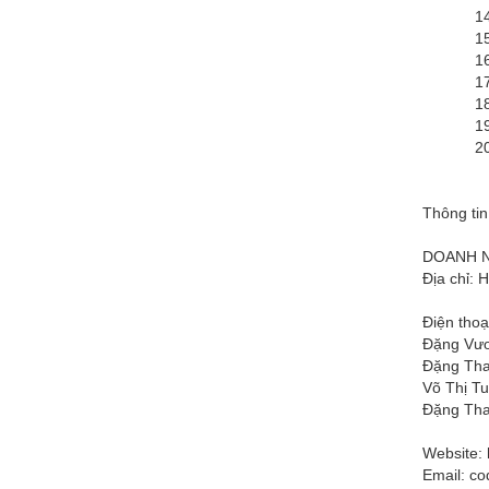
14. Dịch
15. Dịch
16. Dịch
17. Dịch
18. Dịch
19. Dịch
20. Dịch
Thông tin
DOANH N
Địa chỉ: 
Điện thoạ
Đặng Vươ
Đặng Tha
Võ Thị Tu
Đặng Tha
Website: 
Email:
co