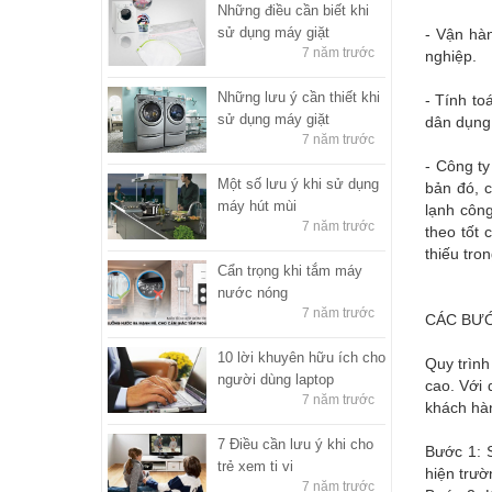
Những điều cần biết khi
sử dụng máy giặt
- Vận hàn
7 năm trước
nghiệp.
Những lưu ý cần thiết khi
- Tính to
sử dụng máy giặt
dân dụng
7 năm trước
- Công ty
Một số lưu ý khi sử dụng
bản đó, 
máy hút mùi
lạnh công
7 năm trước
theo tốt
thiếu tro
Cẩn trọng khi tắm máy
nước nóng
7 năm trước
CÁC BƯỚ
10 lời khuyên hữu ích cho
Quy trình
người dùng laptop
cao. Với 
7 năm trước
khách hàn
7 Điều cần lưu ý khi cho
Bước 1: 
trẻ xem ti vi
hiện trườ
7 năm trước