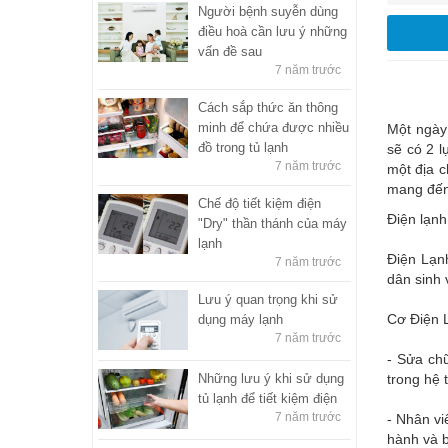
Người bệnh suyễn dùng
điều hoà cần lưu ý những
vấn đề sau
7 năm trước
Cách sắp thức ăn thông
minh để chứa được nhiều
Một ngày 
đồ trong tủ lạnh
sẽ có 2 
7 năm trước
một địa c
mang đến 
Chế độ tiết kiệm điện
Điện lạnh
"Dry" thần thánh của máy
lạnh
Điện Lạnh
7 năm trước
dân sinh 
Lưu ý quan trọng khi sử
Cơ Điện 
dụng máy lạnh
7 năm trước
- Sửa chữ
Những lưu ý khi sử dụng
trong hệ 
tủ lạnh để tiết kiệm điện
7 năm trước
- Nhân vi
hành và b