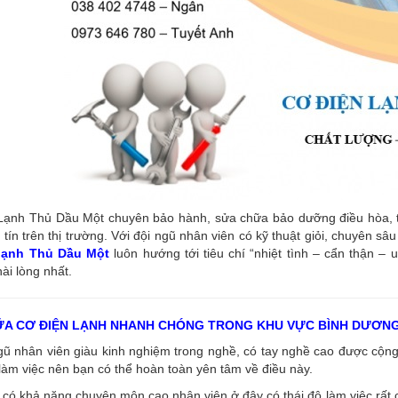
ạnh Thủ Dầu Một chuyên bảo hành, sửa chữa bảo dưỡng điều hòa, tủ l
tín trên thị trường. Với đội ngũ nhân viên có kỹ thuật giỏi, chuyên s
 lạnh Thủ Dầu Một
luôn hướng tới tiêu chí “nhiệt tình – cẩn thận – 
ài lòng nhất.
ỮA CƠ ĐIỆN LẠNH NHANH CHÓNG TRONG KHU VỰC BÌNH DƯƠN
ngũ nhân viên giàu kinh nghiệm trong nghề, có tay nghề cao được cộ
làm việc nên bạn có thể hoàn toàn yên tâm về điều này.
có khả năng chuyên môn cao nhân viên ở đây có thái độ làm việc rất c