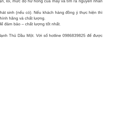
hận, lỗi, mức độ hư hỏng của máy và tìm ra nguyên nhân
hát sinh (nếu có). Nếu khách hàng đồng ý thực hiện thì
chính hãng và chất lượng.
ể đảm bảo – chất lượng tốt nhất.
ện lạnh Thủ Dầu Một. Với số hotline 0986839825 để được