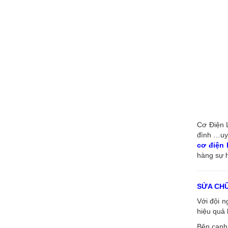
Cơ Điện L
đình …uy 
cơ điện
hàng sự h
SỬA CH
Với đội 
hiệu quả 
Bên cạnh 