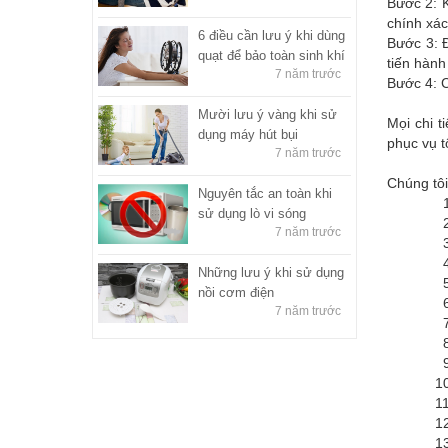
Bước 2: K
chính xác
6 điều cần lưu ý khi dùng
Bước 3: Đ
quạt để bảo toàn sinh khí
tiến hành
7 năm trước
Bước 4: C
Mười lưu ý vàng khi sử
Mọi chi t
dụng máy hút bụi
phục vụ t
7 năm trước
Chúng tôi
Nguyên tắc an toàn khi
1. Dịch 
sử dụng lò vi sóng
2. Dịch 
7 năm trước
3. Dịch 
4. Dịch 
Những lưu ý khi sử dụng
5. Dịch 
nồi cơm điện
6. Dịch 
7 năm trước
7. Dịch 
8. Dịch 
9. Dịch 
10. Dịch
11. Dịch
12. Dịch
13. Dịch