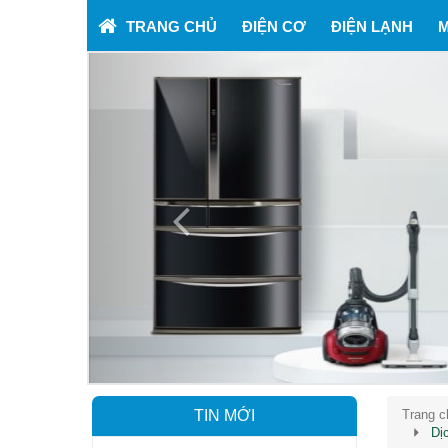
TRANG CHỦ
ĐIỆN CƠ
ĐIỆN LẠNH
M
Previous
TIN MỚI
Trang c
Dị